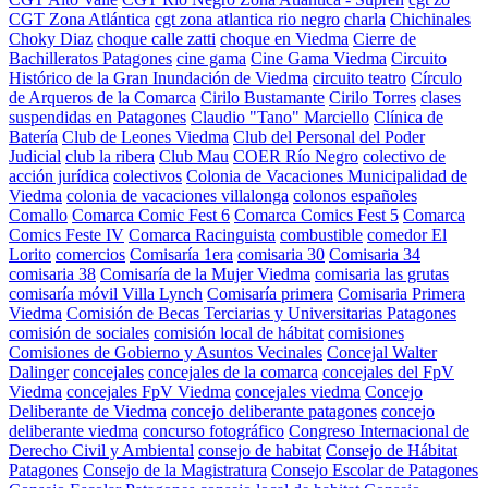
CGT Zona Atlántica
cgt zona atlantica rio negro
charla
Chichinales
Choky Diaz
choque calle zatti
choque en Viedma
Cierre de
Bachilleratos Patagones
cine gama
Cine Gama Viedma
Circuito
Histórico de la Gran Inundación de Viedma
circuito teatro
Círculo
de Arqueros de la Comarca
Cirilo Bustamante
Cirilo Torres
clases
suspendidas en Patagones
Claudio "Tano" Marciello
Clínica de
Batería
Club de Leones Viedma
Club del Personal del Poder
Judicial
club la ribera
Club Mau
COER Río Negro
colectivo de
acción jurídica
colectivos
Colonia de Vacaciones Municipalidad de
Viedma
colonia de vacaciones villalonga
colonos españoles
Comallo
Comarca Comic Fest 6
Comarca Comics Fest 5
Comarca
Comics Feste IV
Comarca Racinguista
combustible
comedor El
Lorito
comercios
Comisaría 1era
comisaria 30
Comisaria 34
comisaria 38
Comisaría de la Mujer Viedma
comisaria las grutas
comisaría móvil Villa Lynch
Comisaría primera
Comisaria Primera
Viedma
Comisión de Becas Terciarias y Universitarias Patagones
comisión de sociales
comisión local de hábitat
comisiones
Comisiones de Gobierno y Asuntos Vecinales
Concejal Walter
Dalinger
concejales
concejales de la comarca
concejales del FpV
Viedma
concejales FpV Viedma
concejales viedma
Concejo
Deliberante de Viedma
concejo deliberante patagones
concejo
deliberante viedma
concurso fotográfico
Congreso Internacional de
Derecho Civil y Ambiental
consejo de habitat
Consejo de Hábitat
Patagones
Consejo de la Magistratura
Consejo Escolar de Patagones