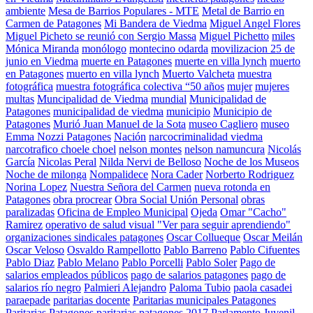
ambiente
Mesa de Barrios Populares - MTE
Metal de Barrio en
Carmen de Patagones
Mi Bandera de Viedma
Miguel Angel Flores
Miguel Picheto se reunió con Sergio Massa
Miguel Pichetto
miles
Mónica Miranda
monólogo
montecino odarda
movilizacion 25 de
junio en Viedma
muerte en Patagones
muerte en villa lynch
muerto
en Patagones
muerto en villa lynch
Muerto Valcheta
muestra
fotográfica
muestra fotográfica colectiva “50 años
mujer
mujeres
multas
Muncipalidad de Viedma
mundial
Municipalidad de
Patagones
municipalidad de viedma
municipio
Municipio de
Patagones
Murió Juan Manuel de la Sota
museo Cagliero
museo
Emma Nozzi Patagones
Nación
narcocriminalidad viedma
narcotrafico choele choel
nelson montes
nelson namuncura
Nicolás
García
Nicolas Peral
Nilda Nervi de Belloso
Noche de los Museos
Noche de milonga
Nompalidece
Nora Cader
Norberto Rodriguez
Norina Lopez
Nuestra Señora del Carmen
nueva rotonda en
Patagones
obra procrear
Obra Social Unión Personal
obras
paralizadas
Oficina de Empleo Municipal
Ojeda
Omar "Cacho"
Ramirez
operativo de salud visual "Ver para seguir aprendiendo"
organizaciones sindicales patagones
Oscar Collueque
Oscar Meilán
Oscar Veloso
Osvaldo Rampellotto
Pablo Barreno
Pablo Cifuentes
Pablo Diaz
Pablo Melano
Pablo Porcelli
Pablo Soler
Pago de
salarios empleados públicos
pago de salarios patagones
pago de
salarios río negro
Palmieri Alejandro
Paloma Tubio
paola casadei
paraepade
paritarias docente
Paritarias municipales Patagones
Paritarias Patagones
paritarias patagones 2017
Parlamento Juvenil