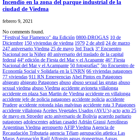
Incendio en la zona del parque industrial de la
ciudad de Viedma
febrero 9, 2021
No comments found.
"Festival Sur Flamenco" 4ta Edición
0800-DROGAS
10 de
Diciembre
150 viviendas de viedma
1979
2 de abril
24 de marzo
247 aniversario Viedma
25 de mayo
3rd Track
3° Encuentro
Nacional por la Niñez
40 aniversario del traslado de la capital
federal
44º edición de Fiesta del Mar y el Acapamte
46° Fiesta
Nacional del Mar y el Acampante
50 fotografías”
5to Encuentro de
Economía Social y Solidaria en la UNRN
66 viviendas patagones
77 viviendas
911 RN Emergencias
Abel Pintos en Patagones
abigeato
abigeato Patagones
abuso
abuso sexual las grutas
abuso
sexual viedma
abuso Viedma
accidente avioneta villalonga
accidente en plaza San Martin de Viedma
accidente en villalonga
accidente jefe de policia patagones
accidente policia
accidente
Pradere
accidente rotonda islas malvinas
accidente ruta 3 Patagones
accidente villalonga
Aceites Vegetales Usados (AVU’s)
acto
acto 25
de mayo en Stroeder
acto aniversario de Bolivia
acuerdo paritario
patagones
adolescentes
adrian casadei
Adrián Grassi
Aerolíneas
Argentinas Viedma
aeropuerto
AFIP Viedma
Agencia de
Recaudación Tributaria
agencia Télam
agrupación atletica Las
Maras
Agrupación Raúl Alfonsin
aguas rionegrinas
Aguas