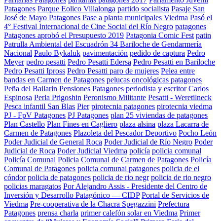
Patagones
Parque Eolico Villalonga
partido socialista
Pasaje San
José de Mayo Patagones
Pase a planta municipales Viedma
Pasó el
4° Festival Internacional de Cine Social del Río Negro
patagones
Patagones aprobó el Presupuesto 2019
Patagonia Comic Fest
patin
Patrulla Ambiental del Escuadrón 34 Bariloche de Gendarmería
Nacional
Paulo Bykaluk
pavimentación
pedido de captura
Pedro
Meyer
pedro pesatti
Pedro Pesatti Edersa
Pedro Pesatti en Bariloche
Pedro Pesatti Ipross
Pedro Pesatti paro de mujeres
Pelea entre
bandas en Carmen de Patagones
pelucas oncológicas patagones
Peña del Bailarin
Pensiones Patagones
periodista y escritor Carlos
Espinosa
Perla Prigoshin
Peronismo Militante
Pesatti - Weretilneck
Pesca infantil San Blas
Pier
pirotecnia patagones
pirotecnia viedma
PJ - FpV Patagones
PJ Patagones
plan 25 viviendas de patagones
Plan Castello
Plan Fines en Cagliero
plaza alsina
plaza Lacarra de
Carmen de Patagones
Plazoleta del Pescador Deportivo
Pocho León
Poder Judicial de General Roca
Poder Judicial de Río Negro
Poder
Judicial de Roca
Poder Judicial Viedma
policía
policia comunal
Policía Comunal
Policia Comunal de Carmen de Patagones
Policía
Comunal de Patagones
policia comunal patagones
policia de el
cóndor
policia de patagones
policia de rio negr
policia de rio negro
policias maragatos
Por Alejandro Assis - Presidente del Centro de
Inversión y Desarrollo Patagónico — CIDP
Portal de Servicios de
Viedma
Pre-cooperativa de la Chacra Spegazzini
Prefectura
Patagones
prensa charla
primer calefón solar en Viedma
Primer