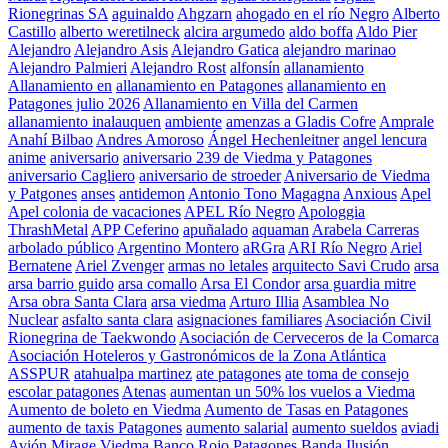
Rionegrinas SA
aguinaldo
Ahgzarn
ahogado en el río Negro
Alberto
Castillo
alberto weretilneck
alcira argumedo
aldo boffa
Aldo Pier
Alejandro
Alejandro Asis
Alejandro Gatica
alejandro marinao
Alejandro Palmieri
Alejandro Rost
alfonsín
allanamiento
Allanamiento en
allanamiento en Patagones
allanamiento en
Patagones julio 2026
Allanamiento en Villa del Carmen
allanamiento inalauquen
ambiente
amenzas a Gladis Cofre
Amprale
Anahí Bilbao
Andres Amoroso
Ángel Hechenleitner
angel lencura
anime
aniversario
aniversario 239 de Viedma y Patagones
aniversario Cagliero
aniversario de stroeder
Aniversario de Viedma
y Patgones
anses
antidemon
Antonio Tono Magagna
Anxious
Apel
Apel colonia de vacaciones
APEL Río Negro
Apologgia
ThrashMetal
APP Ceferino
apuñalado
aquaman
Arabela Carreras
arbolado público
Argentino Montero
aRGra
ARI Río Negro
Ariel
Bernatene
Ariel Zvenger
armas no letales
arquitecto Savi Crudo
arsa
arsa barrio guido
arsa comallo
Arsa El Condor
arsa guardia mitre
Arsa obra Santa Clara
arsa viedma
Arturo Illia
Asamblea No
Nuclear
asfalto santa clara
asignaciones familiares
Asociación Civil
Rionegrina de Taekwondo
Asociación de Cerveceros de la Comarca
Asociación Hoteleros y Gastronómicos de la Zona Atlántica
ASSPUR
atahualpa martinez
ate patagones
ate toma de consejo
escolar patagones
Atenas
aumentan un 50% los vuelos a Viedma
Aumento de boleto en Viedma
Aumento de Tasas en Patagones
aumento de taxis Patagones
aumento salarial
aumento sueldos
aviadi
Avión Mirage Viedma
Banco Rojo Patagones
Banda Ilusión