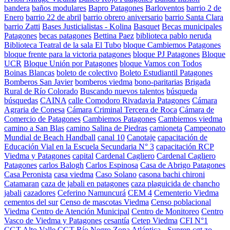
bandera
baños modulares
Bapro Patagones
Barloventos
barrio 2 de
Enero
barrio 22 de abril
barrio obrero aniversario
barrio Santa Clara
barrio Zatti
Bases Justicialistas - Kolina
Basquet
Becas municipales
Patagones
becas patagones
Bettina Paez
biblioteca pablo neruda
Biblioteca Teatral de la sala El Tubo
bloque Cambiemos Patagones
bloque frente para la victoria patagones
bloque PJ Patagones
Bloque
UCR
Bloque Unión por Patagones
bloque Vamos con Todos
Boinas Blancas
boleto de colectivo
Boleto Estudiantil Patagones
Bomberos San Javier
bomberos viedma
bono-paritarias
Brigada
Rural de Río Colorado
Buscando nuevos talentos
búsqueda
búsquedas
CAINA
calle Comodoro Rivadavia Patagones
Cámara
Agraria de Conesa
Cámara Criminal Tercera de Roca
Cámara de
Comercio de Patagones
Cambiemos Patagones
Cambiemos viedma
camino a San Blas
camino Salina de Piedras
camioneta
Campeonato
Mundial de Beach Handball
canal 10
Canotaje
capacitación de
Educación Vial en la Escuela Secundaria N° 3
capacitación RCP
Viedma y Patagones
capital
Cardenal Cagliero
Cardenal Cagliero
Patagones
carlos Balogh
Carlos Espinosa
Casa de Abrigo Patagones
Casa Peronista
casa viedma
Caso Solano
casona bachi chironi
Catamaran
caza de jabali en patagones
caza plaguicida de chancho
jabali
cazadores
Ceferino Namuncurá
CEM 4
Cementerio Viedma
cementos del sur
Censo de mascotas Viedma
Censo poblacional
Viedma
Centro de Atención Municipal
Centro de Monitoreo
Centro
Vasco de Viedma y Patagones
cesantía
Cetep Viedma
CFI N°1
CGT Alto Valle
CGT Río Negro Zona Atlántica - Supren
cgt zo