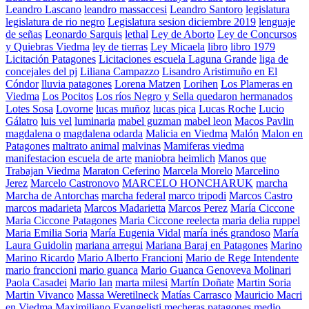
Leandro Lascano
leandro massaccesi
Leandro Santoro
legislatura
legislatura de rio negro
Legislatura sesion diciembre 2019
lenguaje
de señas
Leonardo Sarquis
lethal
Ley de Aborto
Ley de Concursos
y Quiebras Viedma
ley de tierras
Ley Micaela
libro
libro 1979
Licitación Patagones
Licitaciones escuela Laguna Grande
liga de
concejales del pj
Liliana Campazzo
Lisandro Aristimuño en El
Cóndor
lluvia patagones
Lorena Matzen
Lorihen
Los Plameras en
Viedma
Los Pocitos
Los ríos Negro y Sella quedaron hermanados
Lotes Sosa
Lovorne
lucas muñoz
lucas pica
Lucas Roche
Lucio
Gálatro
luis vel
luminaria
mabel guzman
mabel leon
Macos Pavlin
magdalena o
magdalena odarda
Malicia en Viedma
Malón
Malon en
Patagones
maltrato animal
malvinas
Mamiferas viedma
manifestacion escuela de arte
maniobra heimlich
Manos que
Trabajan Viedma
Maraton Ceferino
Marcela Morelo
Marcelino
Jerez
Marcelo Castronovo
MARCELO HONCHARUK
marcha
Marcha de Antorchas
marcha federal
marco tripodi
Marcos Castro
marcos madarieta
Marcos Madarietta
Marcos Perez
María Ciccone
Maria Ciccone Patagones
Maria Ciccone reelecta
maria delia ruppel
Maria Emilia Soria
María Eugenia Vidal
maría inés grandoso
María
Laura Guidolin
mariana arregui
Mariana Baraj en Patagones
Marino
Marino Ricardo
Mario Alberto Francioni
Mario de Rege Intendente
mario franccioni
mario guanca
Mario Guanca Genoveva Molinari
Paola Casadei
Mario Ian
marta milesi
Martín Doñate
Martin Soria
Martin Vivanco
Massa Weretilneck
Matías Carrasco
Mauricio Macri
en Viedma
Maximiliano Evangelisti
mecheras patagones
medio