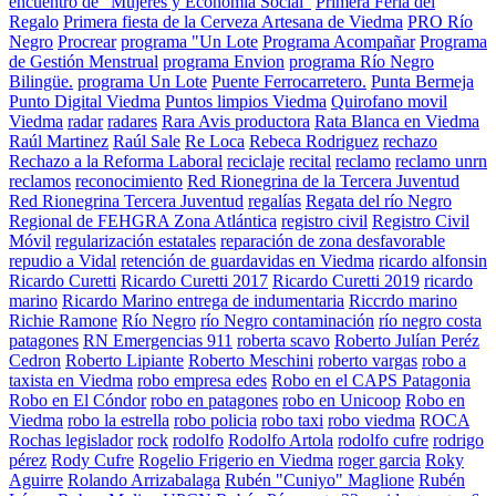
encuentro de “Mujeres y Economía Social”
Primera Feria del
Regalo
Primera fiesta de la Cerveza Artesana de Viedma
PRO Río
Negro
Procrear
programa "Un Lote
Programa Acompañar
Programa
de Gestión Menstrual
programa Envion
programa Río Negro
Bilingüe.
programa Un Lote
Puente Ferrocarretero.
Punta Bermeja
Punto Digital Viedma
Puntos limpios Viedma
Quirofano movil
Viedma
radar
radares
Rara Avis productora
Rata Blanca en Viedma
Raúl Martinez
Raúl Sale
Re Loca
Rebeca Rodriguez
rechazo
Rechazo a la Reforma Laboral
reciclaje
recital
reclamo
reclamo unrn
reclamos
reconocimiento
Red Rionegrina de la Tercera Juventud
Red Rionegrina Tercera Juventud
regalías
Regata del río Negro
Regional de FEHGRA Zona Atlántica
registro civil
Registro Civil
Móvil
regularización estatales
reparación de zona desfavorable
repudio a Vidal
retención de guardavidas en Viedma
ricardo alfonsin
Ricardo Curetti
Ricardo Curetti 2017
Ricardo Curetti 2019
ricardo
marino
Ricardo Marino entrega de indumentaria
Riccrdo marino
Richie Ramone
Río Negro
río Negro contaminación
río negro costa
patagones
RN Emergencias 911
roberta scavo
Roberto Julían Peréz
Cedron
Roberto Lipiante
Roberto Meschini
roberto vargas
robo a
taxista en Viedma
robo empresa edes
Robo en el CAPS Patagonia
Robo en El Cóndor
robo en patagones
robo en Unicoop
Robo en
Viedma
robo la estrella
robo policia
robo taxi
robo viedma
ROCA
Rochas legislador
rock
rodolfo
Rodolfo Artola
rodolfo cufre
rodrigo
pérez
Rody Cufre
Rogelio Frigerio en Viedma
roger garcia
Roky
Aguirre
Rolando Arrizabalaga
Rubén "Cuniyo" Maglione
Rubén