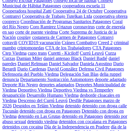
Consejo Escolar Patagones
consejo local de habitat
Consejo
Municipal de Hábitat Patagones
cooperadora escuela 11
Cooperadora hospital Zatti
Cooperativa 24 de Octubre
Cooperativa
Contranvi
Cooperativa de Trabajo Tutelkan Ltda
cooperativa obrera
coopreco
Coordinación de Programas Sanitarios Patagones
Coral
del Río Negro
Coro Ramirez Urtazun
coronavirus
corte de energía
en sao
corte de puente viedma
Corte Suprema de Justicia de la
Nación
cosplay
costanera de Carmen de Patagones
Cotranvi
cotravili
COVID19 vacunación
Cráneo Combativo
Creed 2
criminal
mambo
criptomonedas
CTA de los Trabajadores
CTA Patagones
Ctep Viedma
cupo trans
Curetti - Kiciloff
Currú Leuvú
Curza
Curzas
Damian Miler
daniel antenao Black
Daniel Badié
daniel
paredes
Daniel Relmuan
Daniel Salvador
Daniela Agostino
Dario
Berardi
Dario Cardenas
David González
Defensa Civil Patagones
Defensoria del Pueblo Viedma
Delegación San Blas
delia ruppel
denuncia
Departamento Sustracción Automotores
deporte adaptado
Deporte Río Negro
deportes adaptados
Deportes Municipalidad de
Viedma
Deportivo Viedma
Deportivo Viedma vs Temperley
desaparición
Desarrollo Humano Viedma
desborde cloacales en
Viedma
Descenso del Currú Leuvú
Desfile Patagones marzo de
2026
Despidos en Telám Viedma
detenido
detenido con droga calle
Tucunán
detenido con droga en Patagones
Detenido con droga en
Viedma
detenido en Las Grutas
detenido en Patagones
detenido por
abuso sexual
detenido viedma
detenidos con cocaíana en Patagones
detenidos con cocaina
Día de la Independencia en Pradere
día de la