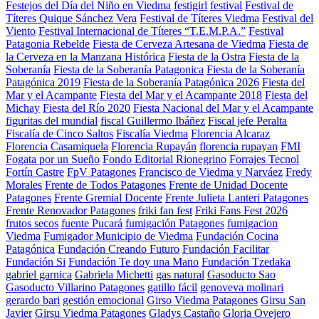
Festejos del Día del Niño en Viedma
festigirl
festival
Festival de
Títeres Quique Sánchez Vera
Festival de Títeres Viedma
Festival del
Viento
Festival Internacional de Títeres “T.E.M.P.A.”
Festival
Patagonia Rebelde
Fiesta de Cerveza Artesana de Viedma
Fiesta de
la Cerveza en la Manzana Histórica
Fiesta de la Ostra
Fiesta de la
Soberanía
Fiesta de la Soberanía Patagonica
Fiesta de la Soberanía
Patagónica 2019
Fiesta de la Soberanía Patagónica 2026
Fiesta del
Mar y el Acampante
Fiesta del Mar y el Acampante 2018
Fiesta del
Michay
Fiesta del Río 2020
Fiesta Nacional del Mar y el Acampante
figuritas del mundial
fiscal Guillermo Ibáñez
Fiscal jefe Peralta
Fiscalía de Cinco Saltos
Fiscalía Viedma
Florencia Alcaraz
Florencia Casamiquela
Florencia Rupayán
florencia rupayan
FMI
Fogata por un Sueño
Fondo Editorial Rionegrino
Forrajes Tecnol
Fortín Castre
FpV Patagones
Francisco de Viedma y Narváez
Fredy
Morales
Frente de Todos Patagones
Frente de Unidad Docente
Patagones
Frente Gremial Docente
Frente Julieta Lanteri Patagones
Frente Renovador Patagones
friki fan fest
Friki Fans Fest 2026
frutos secos
fuente Pucará
fumigación Patagones
fumigacion
Viedma
Fumigador Municipio de Viedma
Fundación Cocina
Patagónica
Fundación Creando Futuro
Fundación Facilitar
Fundación Si
Fundación Te doy una Mano
Fundación Tzedaka
gabriel garnica
Gabriela Michetti
gas natural
Gasoducto Sao
Gasoducto Villarino Patagones
gatillo fácil
genoveva molinari
gerardo bari
gestión emocional
Girso Viedma Patagones
Girsu San
Javier
Girsu Viedma Patagones
Gladys Castaño
Gloria Ovejero