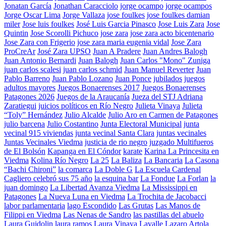
Jonatan García
Jonathan Caracciolo
jorge ocampo
jorge ocampos
Jorge Oscar Lima
Jorge Vallaza
jose foulkes
jose foulkes damian
miler
Jose luis foulkes
José Luis Garcia Pinasco
Jose Luis Zara
Jose
Quintin
Jose Scorolli Pichuco
jose zara
jose zara acto bicentenario
Jose Zara con Frigerio
jose zara maria eugenia vidal
Jose Zara
ProCreAr
José Zara UPSO
Juan A Pradere
Juan Andres Balogh
Juan Antonio Bernardi
Juan Balogh
Juan Carlos "Mono" Zuniga
juan carlos scalesi
juan carlos schmid
Juan Manuel Reverter
Juan
Pablo Barreno
Juan Pablo Lozano
Juan Ponce
jubilados
juegos
adultos mayores
Juegos Bonaerenses 2017
Juegos Bonaerenses
Patagones 2026
Juegos de la Araucanía
Jueza del STJ Adriana
Zaratiegui
juicios políticos en Río Negro
Julieta Vinaya
Julieta
“Toly” Hernández
Julio Alcalde
Julio Aro en Carmen de Patagones
julio barcena
Julio Costantino
Junta Electoral Municipal
junta
vecinal 915 viviendas
junta vecinal Santa Clara
juntas vecinales
Juntas Vecinales Viedma
justicia de rio negro
juzgado Multifueros
de El Bolsón
Kapanga en El Cóndor
karate
Karina La Princesita en
Viedma
Kolina Río Negro
La 25
La Baliza
La Bancaria
La Casona
“Bachi Chironi”
la comarca
La Doble G
La Escuela Cardenal
Cagliero celebró sus 75 año
la esquina bar
La Fondue
La Forlan
la
juan domingo
La Libertad Avanza Viedma
La Mississippi en
Patagones
La Nueva Luna en Viedma
La Trochita de Jacobacci
labor parlamentaria
lago Escondido
Las Grutas
Las Manos de
Filippi en Viedma
Las Nenas de Sandro
las pastillas del abuelo
Laura Guidolin
laura ramos
Laura Vinaya
Lavalle
Lazaro Artola