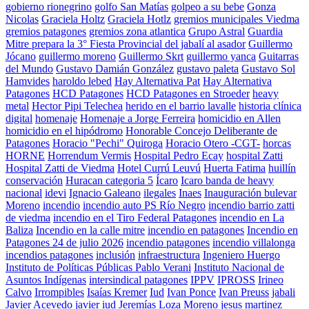
gobierno rionegrino
golfo San Matías
golpeo a su bebe
Gonza
Nicolas
Graciela Holtz
Graciela Hotlz
gremios municipales Viedma
gremios patagones
gremios zona atlantica
Grupo Astral
Guardia
Mitre prepara la 3° Fiesta Provincial del jabalí al asador
Guillermo
Jócano
guillermo moreno
Guillermo Skrt
guillermo yanca
Guitarras
del Mundo
Gustavo Damián González
gustavo paleta
Gustavo Sol
Hamvides
haroldo lebed
Hay Alternativa Pat
Hay Alternativa
Patagones
HCD Patagones
HCD Patagones en Stroeder
heavy
metal
Hector Pipi Telechea
herido en el barrio lavalle
historia clínica
digital
homenaje
Homenaje a Jorge Ferreira
homicidio en Allen
homicidio en el hipódromo
Honorable Concejo Deliberante de
Patagones
Horacio "Pechi" Quiroga
Horacio Otero -CGT-
horcas
HORNE
Horrendum Vermis
Hospital Pedro Ecay
hospital Zatti
Hospital Zatti de Viedma
Hotel Currú Leuvú
Huerta Fatima
huillín
conservación
Huracan categoria 5
Ícaro
Icaro banda de heavy
nacional
idevi
Ignacio Galeano
ilegales
Inaes
Inauguración bulevar
Moreno
incendio
incendio auto PS Río Negro
incendio barrio zatti
de viedma
incendio en el Tiro Federal Patagones
incendio en La
Baliza
Incendio en la calle mitre
incendio en patagones
Incendio en
Patagones 24 de julio 2026
incendio patagones
incendio villalonga
incendios patagones
inclusión
infraestructura
Ingeniero Huergo
Instituto de Políticas Públicas Pablo Verani
Instituto Nacional de
Asuntos Indígenas
intersindical patagones
IPPV
IPROSS
Irineo
Calvo
Irrompibles
Isaías Kremer
Iud
Ivan Ponce
Ivan Preuss
jabali
Javier Acevedo
javier iud
Jeremías Loza Moreno
jesus martinez