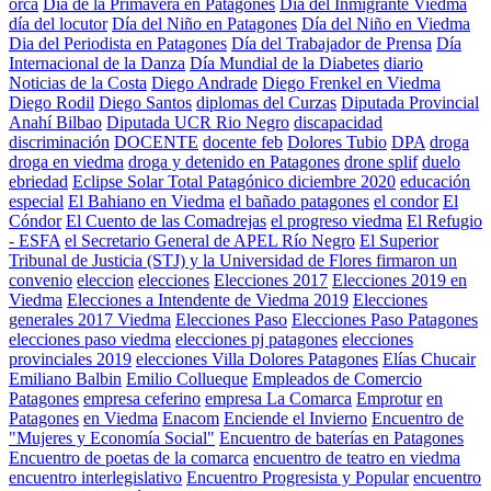
orca
Día de la Primavera en Patagones
Día del Inmigrante Viedma
día del locutor
Día del Niño en Patagones
Día del Niño en Viedma
Dia del Periodista en Patagones
Día del Trabajador de Prensa
Día
Internacional de la Danza
Día Mundial de la Diabetes
diario
Noticias de la Costa
Diego Andrade
Diego Frenkel en Viedma
Diego Rodil
Diego Santos
diplomas del Curzas
Diputada Provincial
Anahí Bilbao
Diputada UCR Rio Negro
discapacidad
discriminación
DOCENTE
docente feb
Dolores Tubio
DPA
droga
droga en viedma
droga y detenido en Patagones
drone splif
duelo
ebriedad
Eclipse Solar Total Patagónico diciembre 2020
educación
especial
El Bahiano en Viedma
el bañado patagones
el condor
El
Cóndor
El Cuento de las Comadrejas
el progreso viedma
El Refugio
- ESFA
el Secretario General de APEL Río Negro
El Superior
Tribunal de Justicia (STJ) y la Universidad de Flores firmaron un
convenio
eleccion
elecciones
Elecciones 2017
Elecciones 2019 en
Viedma
Elecciones a Intendente de Viedma 2019
Elecciones
generales 2017 Viedma
Elecciones Paso
Elecciones Paso Patagones
elecciones paso viedma
elecciones pj patagones
elecciones
provinciales 2019
elecciones Villa Dolores Patagones
Elías Chucair
Emiliano Balbin
Emilio Collueque
Empleados de Comercio
Patagones
empresa ceferino
empresa La Comarca
Emprotur
en
Patagones
en Viedma
Enacom
Enciende el Invierno
Encuentro de
"Mujeres y Economía Social"
Encuentro de baterías en Patagones
Encuentro de poetas de la comarca
encuentro de teatro en viedma
encuentro interlegislativo
Encuentro Progresista y Popular
encuentro