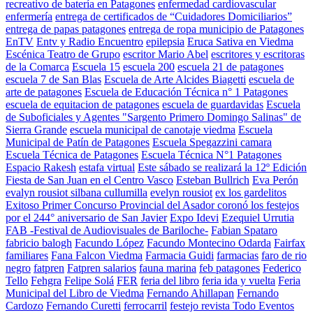
recreativo de batería en Patagones
enfermedad cardiovascular
enfermería
entrega de certificados de “Cuidadores Domiciliarios”
entrega de papas patagones
entrega de ropa municipio de Patagones
EnTV
Entv y Radio Encuentro
epilepsia
Eruca Sativa en Viedma
Escénica Teatro de Grupo
escritor Mario Abel
escritores y escritoras
de la Comarca
Escuela 15
escuela 200
escuela 21 de patagones
escuela 7 de San Blas
Escuela de Arte Alcides Biagetti
escuela de
arte de patagones
Escuela de Educación Técnica n° 1 Patagones
escuela de equitacion de patagones
escuela de guardavidas
Escuela
de Suboficiales y Agentes "Sargento Primero Domingo Salinas" de
Sierra Grande
escuela municipal de canotaje viedma
Escuela
Municipal de Patín de Patagones
Escuela Spegazzini camara
Escuela Técnica de Patagones
Escuela Técnica N°1 Patagones
Espacio Rakesh
estafa virtual
Este sábado se realizará la 12º Edición
Fiesta de San Juan en el Centro Vasco
Esteban Bullrich
Eva Perón
evalyn rousiot silbana cullumilla
evelyn rousiot
ex los gardelitos
Exitoso Primer Concurso Provincial del Asador coronó los festejos
por el 244° aniversario de San Javier
Expo Idevi
Ezequiel Urrutia
FAB -Festival de Audiovisuales de Bariloche-
Fabian Spataro
fabricio balogh
Facundo López
Facundo Montecino Odarda
Fairfax
familiares
Fana Falcon Viedma
Farmacia Guidi
farmacias
faro de rio
negro
fatpren
Fatpren salarios
fauna marina
feb patagones
Federico
Tello
Fehgra
Felipe Solá
FER
feria del libro
feria ida y vuelta
Feria
Municipal del Libro de Viedma
Fernando Ahillapan
Fernando
Cardozo
Fernando Curetti
ferrocarril
festejo revista Todo Eventos