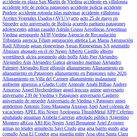
accidente en plaza San Martin de Viedma
accidente en villalonga
accidente jefe de policia patagones
accidente policia
accidente
Pradere
accidente rotonda islas malvinas
accidente villalonga
Aceites Vegetales Usados (AVU’s)
acto
acto 25 de mayo en
Stroeder
acto aniversario de Bolivia
acuerdo paritario patagones
adolescentes
adrian casadei
Adrián Grassi
Aerolíneas Argentinas
Viedma
aeropuerto
AFIP Viedma
Agencia de Recaudación
Tributaria
agencia Télam
agrupación atletica Las Maras
Agrupación
Raúl Alfonsin
aguas rionegrinas
Aguas Rionegrinas SA
aguinaldo
Ahgzarn
ahogado en el río Negro
Alberto Castillo
alberto
weretilneck
alcira argumedo
aldo boffa
Aldo Pier
Alejandro
Alejandro Asis
Alejandro Gatica
alejandro marinao
Alejandro
Palmieri
Alejandro Rost
alfonsín
allanamiento
Allanamiento en
allanamiento en Patagones
allanamiento en Patagones julio 2026
Allanamiento en Villa del Carmen
allanamiento inalauquen
ambiente
amenzas a Gladis Cofre
Amprale
Anahí Bilbao
Andres
Amoroso
Ángel Hechenleitner
angel lencura
anime
aniversario
aniversario 239 de Viedma y Patagones
aniversario Cagliero
aniversario de stroeder
Aniversario de Viedma y Patgones
anses
antidemon
Antonio Tono Magagna
Anxious
Apel
Apel colonia de
vacaciones
APEL Río Negro
Apologgia ThrashMetal
APP Ceferino
apuñalado
aquaman
Arabela Carreras
arbolado público
Argentino
Montero
aRGra
ARI Río Negro
Ariel Bernatene
Ariel Zvenger
armas no letales
arquitecto Savi Crudo
arsa
arsa barrio guido
arsa
comallo
Arsa El Condor
arsa guardia mitre
Arsa obra Santa Clara