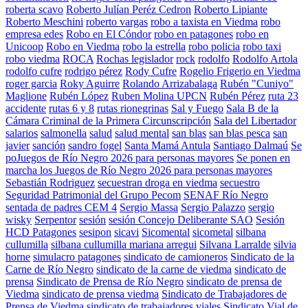
roberta scavo
Roberto Julían Peréz Cedron
Roberto Lipiante
Roberto Meschini
roberto vargas
robo a taxista en Viedma
robo
empresa edes
Robo en El Cóndor
robo en patagones
robo en
Unicoop
Robo en Viedma
robo la estrella
robo policia
robo taxi
robo viedma
ROCA
Rochas legislador
rock
rodolfo
Rodolfo Artola
rodolfo cufre
rodrigo pérez
Rody Cufre
Rogelio Frigerio en Viedma
roger garcia
Roky Aguirre
Rolando Arrizabalaga
Rubén "Cuniyo"
Maglione
Rubén López
Ruben Molina UPCN
Rubén Pérez
ruta 23
accidente
rutas 6 y 8
rutas rionegrinas
Sal y Fuego
Sala B de la
Cámara Criminal de la Primera Circunscripción
Sala del Libertador
salarios
salmonella
salud
salud mental
san blas
san blas pesca
san
javier
sanción
sandro fogel
Santa Mamá Antula
Santiago Dalmaú
Se
poJuegos de Río Negro 2026 para personas mayores
Se ponen en
marcha los Juegos de Río Negro 2026 para personas mayores
Sebastián Rodriguez
secuestran droga en viedma
secuestro
Seguridad Patrimonial del Grupo Pecom
SENAF Río Negro
sentada de padres CEM 4
Sergio Massa
Sergio Palazzo
sergio
wisky
Serpentor
sesión
sesión Concejo Deliberante SAO
Sesión
HCD Patagones
sesipon
sicavi
Sicomental
sicometal
silbana
cullumilla
silbana cullumilla mariana arregui
Silvana Larralde
silvia
horne
simulacro patagones
sindicato de camioneros
Sindicato de la
Carne de Río Negro
sindicato de la carne de viedma
sindicato de
prensa
Sindicato de Prensa de Río Negro
sindicato de prensa de
Viedma
sindicato de prensa viedma
Sindicato de Trabajadores de
Prensa de Viedma
sindicato de trabajadores viales
Sindicato Vial de