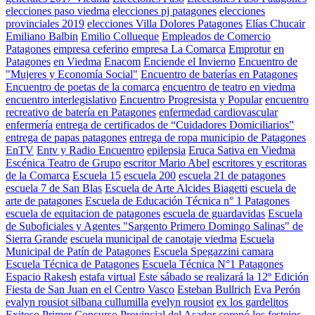
elecciones paso viedma
elecciones pj patagones
elecciones
provinciales 2019
elecciones Villa Dolores Patagones
Elías Chucair
Emiliano Balbin
Emilio Collueque
Empleados de Comercio
Patagones
empresa ceferino
empresa La Comarca
Emprotur
en
Patagones
en Viedma
Enacom
Enciende el Invierno
Encuentro de
"Mujeres y Economía Social"
Encuentro de baterías en Patagones
Encuentro de poetas de la comarca
encuentro de teatro en viedma
encuentro interlegislativo
Encuentro Progresista y Popular
encuentro
recreativo de batería en Patagones
enfermedad cardiovascular
enfermería
entrega de certificados de “Cuidadores Domiciliarios”
entrega de papas patagones
entrega de ropa municipio de Patagones
EnTV
Entv y Radio Encuentro
epilepsia
Eruca Sativa en Viedma
Escénica Teatro de Grupo
escritor Mario Abel
escritores y escritoras
de la Comarca
Escuela 15
escuela 200
escuela 21 de patagones
escuela 7 de San Blas
Escuela de Arte Alcides Biagetti
escuela de
arte de patagones
Escuela de Educación Técnica n° 1 Patagones
escuela de equitacion de patagones
escuela de guardavidas
Escuela
de Suboficiales y Agentes "Sargento Primero Domingo Salinas" de
Sierra Grande
escuela municipal de canotaje viedma
Escuela
Municipal de Patín de Patagones
Escuela Spegazzini camara
Escuela Técnica de Patagones
Escuela Técnica N°1 Patagones
Espacio Rakesh
estafa virtual
Este sábado se realizará la 12º Edición
Fiesta de San Juan en el Centro Vasco
Esteban Bullrich
Eva Perón
evalyn rousiot silbana cullumilla
evelyn rousiot
ex los gardelitos
Exitoso Primer Concurso Provincial del Asador coronó los festejos