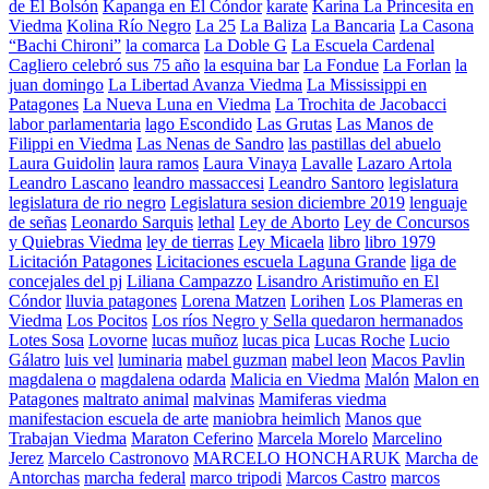
de El Bolsón
Kapanga en El Cóndor
karate
Karina La Princesita en
Viedma
Kolina Río Negro
La 25
La Baliza
La Bancaria
La Casona
“Bachi Chironi”
la comarca
La Doble G
La Escuela Cardenal
Cagliero celebró sus 75 año
la esquina bar
La Fondue
La Forlan
la
juan domingo
La Libertad Avanza Viedma
La Mississippi en
Patagones
La Nueva Luna en Viedma
La Trochita de Jacobacci
labor parlamentaria
lago Escondido
Las Grutas
Las Manos de
Filippi en Viedma
Las Nenas de Sandro
las pastillas del abuelo
Laura Guidolin
laura ramos
Laura Vinaya
Lavalle
Lazaro Artola
Leandro Lascano
leandro massaccesi
Leandro Santoro
legislatura
legislatura de rio negro
Legislatura sesion diciembre 2019
lenguaje
de señas
Leonardo Sarquis
lethal
Ley de Aborto
Ley de Concursos
y Quiebras Viedma
ley de tierras
Ley Micaela
libro
libro 1979
Licitación Patagones
Licitaciones escuela Laguna Grande
liga de
concejales del pj
Liliana Campazzo
Lisandro Aristimuño en El
Cóndor
lluvia patagones
Lorena Matzen
Lorihen
Los Plameras en
Viedma
Los Pocitos
Los ríos Negro y Sella quedaron hermanados
Lotes Sosa
Lovorne
lucas muñoz
lucas pica
Lucas Roche
Lucio
Gálatro
luis vel
luminaria
mabel guzman
mabel leon
Macos Pavlin
magdalena o
magdalena odarda
Malicia en Viedma
Malón
Malon en
Patagones
maltrato animal
malvinas
Mamiferas viedma
manifestacion escuela de arte
maniobra heimlich
Manos que
Trabajan Viedma
Maraton Ceferino
Marcela Morelo
Marcelino
Jerez
Marcelo Castronovo
MARCELO HONCHARUK
Marcha de
Antorchas
marcha federal
marco tripodi
Marcos Castro
marcos