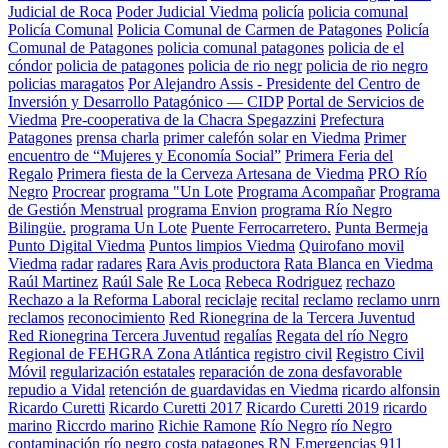
Judicial de Roca
Poder Judicial Viedma
policía
policia comunal
Policía Comunal
Policia Comunal de Carmen de Patagones
Policía
Comunal de Patagones
policia comunal patagones
policia de el
cóndor
policia de patagones
policia de rio negr
policia de rio negro
policias maragatos
Por Alejandro Assis - Presidente del Centro de
Inversión y Desarrollo Patagónico — CIDP
Portal de Servicios de
Viedma
Pre-cooperativa de la Chacra Spegazzini
Prefectura
Patagones
prensa charla
primer calefón solar en Viedma
Primer
encuentro de “Mujeres y Economía Social”
Primera Feria del
Regalo
Primera fiesta de la Cerveza Artesana de Viedma
PRO Río
Negro
Procrear
programa "Un Lote
Programa Acompañar
Programa
de Gestión Menstrual
programa Envion
programa Río Negro
Bilingüe.
programa Un Lote
Puente Ferrocarretero.
Punta Bermeja
Punto Digital Viedma
Puntos limpios Viedma
Quirofano movil
Viedma
radar
radares
Rara Avis productora
Rata Blanca en Viedma
Raúl Martinez
Raúl Sale
Re Loca
Rebeca Rodriguez
rechazo
Rechazo a la Reforma Laboral
reciclaje
recital
reclamo
reclamo unrn
reclamos
reconocimiento
Red Rionegrina de la Tercera Juventud
Red Rionegrina Tercera Juventud
regalías
Regata del río Negro
Regional de FEHGRA Zona Atlántica
registro civil
Registro Civil
Móvil
regularización estatales
reparación de zona desfavorable
repudio a Vidal
retención de guardavidas en Viedma
ricardo alfonsin
Ricardo Curetti
Ricardo Curetti 2017
Ricardo Curetti 2019
ricardo
marino
Riccrdo marino
Richie Ramone
Río Negro
río Negro
contaminación
río negro costa patagones
RN Emergencias 911