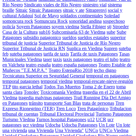
Río Negro
Sindicato viales de Río Negro
siniestro vial
sistema
braille
Sitraic
Sitraic Patagones
sitraic y ate
Sitraprenvi
social y
cultural Adalquí
Sol de Mayo
soldados continentales
Soledad
somoncura rock
Somuncura Rock
sonoridad andina
sospechoso
policía
Soyem Patagones
soyem viedma
Stella Fibiger
stj
Stroeder
Casa de la Cultura
sub16
Subcomisaría 63 de Viedma
sube
Sube
Patagones
subsidio patagonico
sueldos
sueldos estatales
superior
tribunal de justicia
Superior Tribunal de Justicia de Río Negro
Superior Tribunal de Justicia RN
Suplica en Viedma
Supren
suteba
feb
suteba patagones
tarifa de taxis
Tarifa de taxis Patagones
Tasas
Municipales Viedma
taser
taxis
taxis patagones
teatro el tubo
teatro
en Valcheta
teatro españa
teatro españa patagones
Teatro Estable de
Muñecos "T.E.M.P.A."
Teatro EstepaRio 2018
techo digno
Tecnicatura Superior en Seguridad General
temporal en patagones
temporal patagones
temporal viedma
temporal-rescate-nieve-reguión
TEP
tito garcia lethal
Todos Tus Muertos
Toma 2 de Enero
toma
santa clara
Tonolec
Toxicomanía Viedma
tragedia en el 22 de Abril
Viedma
tragedia malvinas patagones
Trail Running Día Del Amigo
en Patagones
tránsito
transporte San Blas
trata de personas
Tren
Expreso Rionegrino (TER)
Tren Loco
Tren Patagónico
Tribulacion
tribunal de cuentas
Tribunal Electoral Provincial
Turismo Patagones
Turismo VIedma
Turnos hospital Patagones
u12
UCR
ucr
patagones
ucr viedma
Udocba
Udocba Patagones
Un Lote
Un lote
una vivienda
una Vivienda
Una Vivienda"
UNCo
UNCo Viedma
Unidad Ciudadana Patagones
Unidad Ciudadana Río Negro
unidos