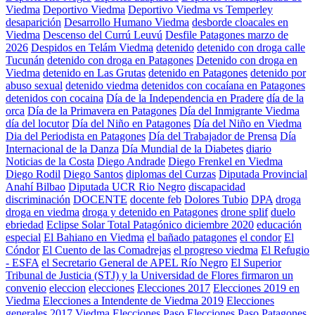
Viedma
Deportivo Viedma
Deportivo Viedma vs Temperley
desaparición
Desarrollo Humano Viedma
desborde cloacales en
Viedma
Descenso del Currú Leuvú
Desfile Patagones marzo de
2026
Despidos en Telám Viedma
detenido
detenido con droga calle
Tucunán
detenido con droga en Patagones
Detenido con droga en
Viedma
detenido en Las Grutas
detenido en Patagones
detenido por
abuso sexual
detenido viedma
detenidos con cocaíana en Patagones
detenidos con cocaina
Día de la Independencia en Pradere
día de la
orca
Día de la Primavera en Patagones
Día del Inmigrante Viedma
día del locutor
Día del Niño en Patagones
Día del Niño en Viedma
Dia del Periodista en Patagones
Día del Trabajador de Prensa
Día
Internacional de la Danza
Día Mundial de la Diabetes
diario
Noticias de la Costa
Diego Andrade
Diego Frenkel en Viedma
Diego Rodil
Diego Santos
diplomas del Curzas
Diputada Provincial
Anahí Bilbao
Diputada UCR Rio Negro
discapacidad
discriminación
DOCENTE
docente feb
Dolores Tubio
DPA
droga
droga en viedma
droga y detenido en Patagones
drone splif
duelo
ebriedad
Eclipse Solar Total Patagónico diciembre 2020
educación
especial
El Bahiano en Viedma
el bañado patagones
el condor
El
Cóndor
El Cuento de las Comadrejas
el progreso viedma
El Refugio
- ESFA
el Secretario General de APEL Río Negro
El Superior
Tribunal de Justicia (STJ) y la Universidad de Flores firmaron un
convenio
eleccion
elecciones
Elecciones 2017
Elecciones 2019 en
Viedma
Elecciones a Intendente de Viedma 2019
Elecciones
generales 2017 Viedma
Elecciones Paso
Elecciones Paso Patagones