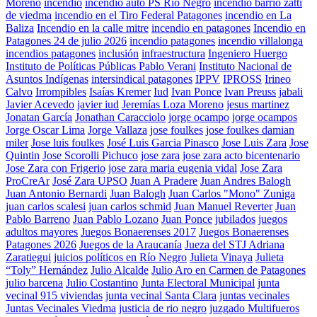
Moreno
incendio
incendio auto PS Río Negro
incendio barrio zatti
de viedma
incendio en el Tiro Federal Patagones
incendio en La
Baliza
Incendio en la calle mitre
incendio en patagones
Incendio en
Patagones 24 de julio 2026
incendio patagones
incendio villalonga
incendios patagones
inclusión
infraestructura
Ingeniero Huergo
Instituto de Políticas Públicas Pablo Verani
Instituto Nacional de
Asuntos Indígenas
intersindical patagones
IPPV
IPROSS
Irineo
Calvo
Irrompibles
Isaías Kremer
Iud
Ivan Ponce
Ivan Preuss
jabali
Javier Acevedo
javier iud
Jeremías Loza Moreno
jesus martinez
Jonatan García
Jonathan Caracciolo
jorge ocampo
jorge ocampos
Jorge Oscar Lima
Jorge Vallaza
jose foulkes
jose foulkes damian
miler
Jose luis foulkes
José Luis Garcia Pinasco
Jose Luis Zara
Jose
Quintin
Jose Scorolli Pichuco
jose zara
jose zara acto bicentenario
Jose Zara con Frigerio
jose zara maria eugenia vidal
Jose Zara
ProCreAr
José Zara UPSO
Juan A Pradere
Juan Andres Balogh
Juan Antonio Bernardi
Juan Balogh
Juan Carlos "Mono" Zuniga
juan carlos scalesi
juan carlos schmid
Juan Manuel Reverter
Juan
Pablo Barreno
Juan Pablo Lozano
Juan Ponce
jubilados
juegos
adultos mayores
Juegos Bonaerenses 2017
Juegos Bonaerenses
Patagones 2026
Juegos de la Araucanía
Jueza del STJ Adriana
Zaratiegui
juicios políticos en Río Negro
Julieta Vinaya
Julieta
“Toly” Hernández
Julio Alcalde
Julio Aro en Carmen de Patagones
julio barcena
Julio Costantino
Junta Electoral Municipal
junta
vecinal 915 viviendas
junta vecinal Santa Clara
juntas vecinales
Juntas Vecinales Viedma
justicia de rio negro
juzgado Multifueros