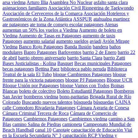
arsa viedma
Arturo Illia
Asamblea No Nuclear
asfalto santa clara
asignaciones familiares
Asociación Civil Rionegrina de Taekwondo
Asociación de Cerveceros de la Comarca
Asociación Hoteleros y
Gastronómicos de la Zona Atlántica
ASSPUR
atahualpa martinez
ate patagones
ate toma de consejo escolar patagones
Atenas
aumentan un 50% los vuelos a Viedma
Aumento de boleto en
Viedma
Aumento de Tasas en Patagones
aumento de taxis
Patagones
aumento salarial
aumento sueldos
aviadi
Avión Mirage
Viedma
Banco Rojo Patagones
Banda Ilusión
bandera
baños
modulares
Bapro Patagones
Barloventos
barrio 2 de Enero
barrio 22
de abril
barrio obrero aniversario
barrio Santa Clara
barrio Zatti
Bases Justicialistas - Kolina
Basquet
Becas municipales Patagones
becas patagones
Bettina Paez
biblioteca pablo neruda
Biblioteca
Teatral de la sala El Tubo
bloque Cambiemos Patagones
bloque
frente para la victoria patagones
bloque PJ Patagones
Bloque UCR
Bloque Unión por Patagones
bloque Vamos con Todos
Boinas
Blancas
boleto de colectivo
Boleto Estudiantil Patagones
Bomberos
San Javier
bomberos viedma
bono-paritarias
Brigada Rural de Río
Colorado
Buscando nuevos talentos
búsqueda
búsquedas
CAINA
calle Comodoro Rivadavia Patagones
Cámara Agraria de Conesa
Cámara Criminal Tercera de Roca
Cámara de Comercio de
Patagones
Cambiemos Patagones
Cambiemos viedma
camino a San
Blas
camino Salina de Piedras
camioneta
Campeonato Mundial de
Beach Handball
canal 10
Canotaje
capacitación de Educación Vial
en la Escuela Secundaria N° 3
capacitación RCP Viedma y