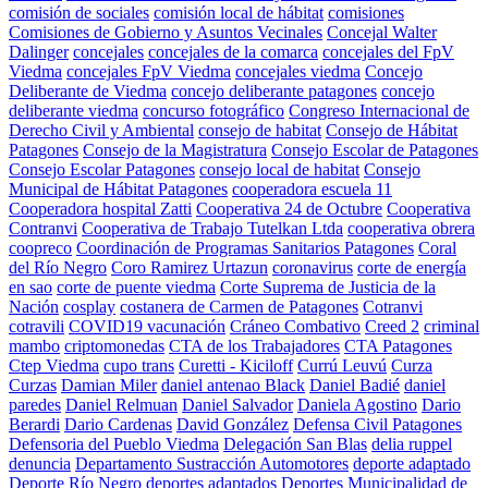
comisión de sociales
comisión local de hábitat
comisiones
Comisiones de Gobierno y Asuntos Vecinales
Concejal Walter
Dalinger
concejales
concejales de la comarca
concejales del FpV
Viedma
concejales FpV Viedma
concejales viedma
Concejo
Deliberante de Viedma
concejo deliberante patagones
concejo
deliberante viedma
concurso fotográfico
Congreso Internacional de
Derecho Civil y Ambiental
consejo de habitat
Consejo de Hábitat
Patagones
Consejo de la Magistratura
Consejo Escolar de Patagones
Consejo Escolar Patagones
consejo local de habitat
Consejo
Municipal de Hábitat Patagones
cooperadora escuela 11
Cooperadora hospital Zatti
Cooperativa 24 de Octubre
Cooperativa
Contranvi
Cooperativa de Trabajo Tutelkan Ltda
cooperativa obrera
coopreco
Coordinación de Programas Sanitarios Patagones
Coral
del Río Negro
Coro Ramirez Urtazun
coronavirus
corte de energía
en sao
corte de puente viedma
Corte Suprema de Justicia de la
Nación
cosplay
costanera de Carmen de Patagones
Cotranvi
cotravili
COVID19 vacunación
Cráneo Combativo
Creed 2
criminal
mambo
criptomonedas
CTA de los Trabajadores
CTA Patagones
Ctep Viedma
cupo trans
Curetti - Kiciloff
Currú Leuvú
Curza
Curzas
Damian Miler
daniel antenao Black
Daniel Badié
daniel
paredes
Daniel Relmuan
Daniel Salvador
Daniela Agostino
Dario
Berardi
Dario Cardenas
David González
Defensa Civil Patagones
Defensoria del Pueblo Viedma
Delegación San Blas
delia ruppel
denuncia
Departamento Sustracción Automotores
deporte adaptado
Deporte Río Negro
deportes adaptados
Deportes Municipalidad de