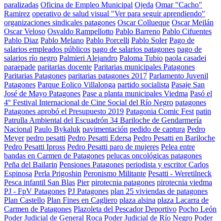
paralizadas
Oficina de Empleo Municipal
Ojeda
Omar "Cacho"
Ramirez
operativo de salud visual "Ver para seguir aprendiendo"
organizaciones sindicales patagones
Oscar Collueque
Oscar Meilán
Oscar Veloso
Osvaldo Rampellotto
Pablo Barreno
Pablo Cifuentes
Pablo Diaz
Pablo Melano
Pablo Porcelli
Pablo Soler
Pago de
salarios empleados públicos
pago de salarios patagones
pago de
salarios río negro
Palmieri Alejandro
Paloma Tubio
paola casadei
paraepade
paritarias docente
Paritarias municipales Patagones
Paritarias Patagones
paritarias patagones 2017
Parlamento Juvenil
Patagones
Parque Eolico Villalonga
partido socialista
Pasaje San
José de Mayo Patagones
Pase a planta municipales Viedma
Pasó el
4° Festival Internacional de Cine Social del Río Negro
patagones
Patagones aprobó el Presupuesto 2019
Patagonia Comic Fest
patin
Patrulla Ambiental del Escuadrón 34 Bariloche de Gendarmería
Nacional
Paulo Bykaluk
pavimentación
pedido de captura
Pedro
Meyer
pedro pesatti
Pedro Pesatti Edersa
Pedro Pesatti en Bariloche
Pedro Pesatti Ipross
Pedro Pesatti paro de mujeres
Pelea entre
bandas en Carmen de Patagones
pelucas oncológicas patagones
Peña del Bailarin
Pensiones Patagones
periodista y escritor Carlos
Espinosa
Perla Prigoshin
Peronismo Militante
Pesatti - Weretilneck
Pesca infantil San Blas
Pier
pirotecnia patagones
pirotecnia viedma
PJ - FpV Patagones
PJ Patagones
plan 25 viviendas de patagones
Plan Castello
Plan Fines en Cagliero
plaza alsina
plaza Lacarra de
Carmen de Patagones
Plazoleta del Pescador Deportivo
Pocho León
Poder Judicial de General Roca
Poder Judicial de Río Negro
Poder