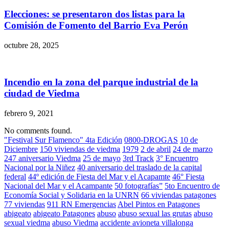
Elecciones: se presentaron dos listas para la
Comisión de Fomento del Barrio Eva Perón
octubre 28, 2025
Incendio en la zona del parque industrial de la
ciudad de Viedma
febrero 9, 2021
No comments found.
"Festival Sur Flamenco" 4ta Edición
0800-DROGAS
10 de
Diciembre
150 viviendas de viedma
1979
2 de abril
24 de marzo
247 aniversario Viedma
25 de mayo
3rd Track
3° Encuentro
Nacional por la Niñez
40 aniversario del traslado de la capital
federal
44º edición de Fiesta del Mar y el Acapamte
46° Fiesta
Nacional del Mar y el Acampante
50 fotografías”
5to Encuentro de
Economía Social y Solidaria en la UNRN
66 viviendas patagones
77 viviendas
911 RN Emergencias
Abel Pintos en Patagones
abigeato
abigeato Patagones
abuso
abuso sexual las grutas
abuso
sexual viedma
abuso Viedma
accidente avioneta villalonga