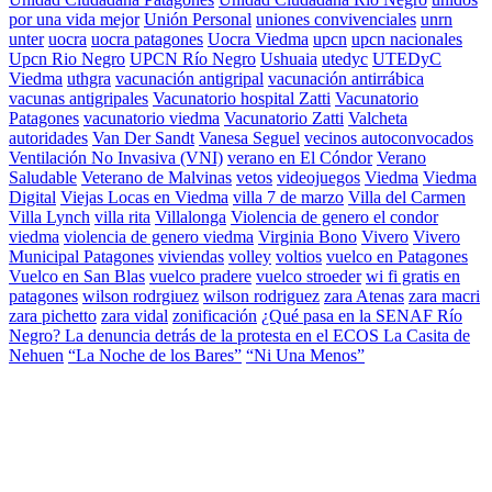
por una vida mejor
Unión Personal
uniones convivenciales
unrn
unter
uocra
uocra patagones
Uocra Viedma
upcn
upcn nacionales
Upcn Rio Negro
UPCN Río Negro
Ushuaia
utedyc
UTEDyC
Viedma
uthgra
vacunación antigripal
vacunación antirrábica
vacunas antigripales
Vacunatorio hospital Zatti
Vacunatorio
Patagones
vacunatorio viedma
Vacunatorio Zatti
Valcheta
autoridades
Van Der Sandt
Vanesa Seguel
vecinos autoconvocados
Ventilación No Invasiva (VNI)
verano en El Cóndor
Verano
Saludable
Veterano de Malvinas
vetos
videojuegos
Viedma
Viedma
Digital
Viejas Locas en Viedma
villa 7 de marzo
Villa del Carmen
Villa Lynch
villa rita
Villalonga
Violencia de genero el condor
viedma
violencia de genero viedma
Virginia Bono
Vivero
Vivero
Municipal Patagones
viviendas
volley
voltios
vuelco en Patagones
Vuelco en San Blas
vuelco pradere
vuelco stroeder
wi fi gratis en
patagones
wilson rodrgiuez
wilson rodriguez
zara Atenas
zara macri
zara pichetto
zara vidal
zonificación
¿Qué pasa en la SENAF Río
Negro? La denuncia detrás de la protesta en el ECOS La Casita de
Nehuen
“La Noche de los Bares”
“Ni Una Menos”