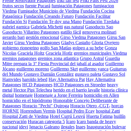
Frente Renovador Patagones
friki fan fest
Friki Fans Fest 2026
frutos secos
fuente Pucará
fumigación Patagones
fumigacion
Viedma
Fumigador Municipio de Viedma
Fundación Cocina
Patagónica
Fundación Creando Futuro
Fundación Facilitar
Fundación Si
Fundación Te doy una Mano
Fundación Tzedaka
gabriel garnica
Gabriela Michetti
gas natural
Gasoducto Sao
Gasoducto Villarino Patagones
gatillo fácil
genoveva molinari
gerardo bari
gestión emocional
Girso Viedma Patagones
Girsu San
Javier
Girsu Viedma Patagones
Gladys Castaño
Gloria Ovejero
gobierno rionegrino
golfo San Matías
golpeo a su bebe
Gonza
Nicolas
Graciela Holtz
Graciela Hotlz
gremios municipales Viedma
gremios patagones
gremios zona atlantica
Grupo Astral
Guardia
Mitre prepara la 3° Fiesta Provincial del jabalí al asador
Guillermo
Jócano
guillermo moreno
Guillermo Skrt
guillermo yanca
Guitarras
del Mundo
Gustavo Damián González
gustavo paleta
Gustavo Sol
Hamvides
haroldo lebed
Hay Alternativa Pat
Hay Alternativa
Patagones
HCD Patagones
HCD Patagones en Stroeder
heavy
metal
Hector Pipi Telechea
herido en el barrio lavalle
historia clínica
digital
homenaje
Homenaje a Jorge Ferreira
homicidio en Allen
homicidio en el hipódromo
Honorable Concejo Deliberante de
Patagones
Horacio "Pechi" Quiroga
Horacio Otero -CGT-
horcas
HORNE
Horrendum Vermis
Hospital Pedro Ecay
hospital Zatti
Hospital Zatti de Viedma
Hotel Currú Leuvú
Huerta Fatima
huillín
conservación
Huracan categoria 5
Ícaro
Icaro banda de heavy
nacional
idevi
Ignacio Galeano
ilegales
Inaes
Inauguración bulevar