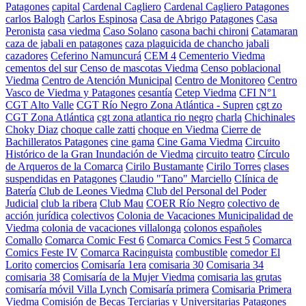
Patagones
capital
Cardenal Cagliero
Cardenal Cagliero Patagones
carlos Balogh
Carlos Espinosa
Casa de Abrigo Patagones
Casa
Peronista
casa viedma
Caso Solano
casona bachi chironi
Catamaran
caza de jabali en patagones
caza plaguicida de chancho jabali
cazadores
Ceferino Namuncurá
CEM 4
Cementerio Viedma
cementos del sur
Censo de mascotas Viedma
Censo poblacional
Viedma
Centro de Atención Municipal
Centro de Monitoreo
Centro
Vasco de Viedma y Patagones
cesantía
Cetep Viedma
CFI N°1
CGT Alto Valle
CGT Río Negro Zona Atlántica - Supren
cgt zo
CGT Zona Atlántica
cgt zona atlantica rio negro
charla
Chichinales
Choky Diaz
choque calle zatti
choque en Viedma
Cierre de
Bachilleratos Patagones
cine gama
Cine Gama Viedma
Circuito
Histórico de la Gran Inundación de Viedma
circuito teatro
Círculo
de Arqueros de la Comarca
Cirilo Bustamante
Cirilo Torres
clases
suspendidas en Patagones
Claudio "Tano" Marciello
Clínica de
Batería
Club de Leones Viedma
Club del Personal del Poder
Judicial
club la ribera
Club Mau
COER Río Negro
colectivo de
acción jurídica
colectivos
Colonia de Vacaciones Municipalidad de
Viedma
colonia de vacaciones villalonga
colonos españoles
Comallo
Comarca Comic Fest 6
Comarca Comics Fest 5
Comarca
Comics Feste IV
Comarca Racinguista
combustible
comedor El
Lorito
comercios
Comisaría 1era
comisaria 30
Comisaria 34
comisaria 38
Comisaría de la Mujer Viedma
comisaria las grutas
comisaría móvil Villa Lynch
Comisaría primera
Comisaria Primera
Viedma
Comisión de Becas Terciarias y Universitarias Patagones