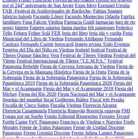
por el 244° aniversario de San Javier
Expo Idevi
Ezequiel Urrutia
FAB -Festival de Audiovisuales de Bariloche-
Fabian Spataro
fabricio balogh
Facundo López
Facundo Montecino Odarda
Fairfax
familiares
Fana Falcon Viedma
Farmacia Guidi
farmacias
faro de rio
negro
fatpren
Fatpren salarios
fauna marina
feb patagones
Federico
Tello
Fehgra
Felipe Solá
FER
feria del libro
feria ida y vuelta
Feria
Municipal del Libro de Viedma
Fernando Ahillapan
Fernando
Cardozo
Fernando Curetti
ferrocarril
festejo revista Todo Eventos
Festejos del Día del Niño en Viedma
festigirl
festival
Festival de
Títeres Quique Sánchez Vera
Festival de Títeres Viedma
Festival del
Viento
Festival Internacional de Títeres “T.E.M.P.A.”
Festival
Patagonia Rebelde
Fiesta de Cerveza Artesana de Viedma
Fiesta de
la Cerveza en la Manzana Histórica
Fiesta de la Ostra
Fiesta de la
Soberanía
Fiesta de la Soberanía Patagonica
Fiesta de la Soberanía
Patagónica 2019
Fiesta de la Soberanía Patagónica 2026
Fiesta del
Mar y el Acampante
Fiesta del Mar y el Acampante 2018
Fiesta del
Michay
Fiesta del Río 2020
Fiesta Nacional del Mar y el Acampante
figuritas del mundial
fiscal Guillermo Ibáñez
Fiscal jefe Peralta
Fiscalía de Cinco Saltos
Fiscalía Viedma
Florencia Alcaraz
Florencia Casamiquela
Florencia Rupayán
florencia rupayan
FMI
Fogata por un Sueño
Fondo Editorial Rionegrino
Forrajes Tecnol
Fortín Castre
FpV Patagones
Francisco de Viedma y Narváez
Fredy
Morales
Frente de Todos Patagones
Frente de Unidad Docente
Patagones
Frente Gremial Docente
Frente Julieta Lanteri Patagones