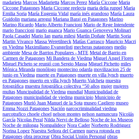
madarieta
Marcos Madarietta
Marcos Perez
María Ciccone
Maria
Ciccone Patagones
Maria Ciccone reelecta
maria delia ruppel
Maria
Emilia Soria
María Eugenia Vidal
maría inés grandoso
María Laura
Guidolin
mariana arregui
Mariana Baraj en Patagones
Marino
Marino Ricardo
Mario Alberto Francioni
Mario de Rege Intendente
mario franccioni
mario guanca
Mario Guanca Genoveva Molinari
Paola Casadei
Mario Ian
marta milesi
Martín Doñate
Martin Soria
Martin Vivanco
Massa Weretilneck
Matías Carrasco
Mauricio Macri
en Viedma
Maximiliano Evangelisti
mecheras patagones
medio
ambiente
Mesa de Barrios Populares - MTE
Metal de Barrio en
Carmen de Patagones
Mi Bandera de Viedma
Miguel Angel Flores
Miguel Picheto se reunió con Sergio Massa
Miguel Pichetto
miles
Mónica Miranda
monólogo
montecino odarda
movilizacion 25 de
junio en Viedma
muerte en Patagones
muerte en villa lynch
muerto
en Patagones
muerto en villa lynch
Muerto Valcheta
muestra
fotográfica
muestra fotográfica colectiva “50 años
mujer
mujeres
multas
Muncipalidad de Viedma
mundial
Municipalidad de
Patagones
municipalidad de viedma
municipio
Municipio de
Patagones
Murió Juan Manuel de la Sota
museo Cagliero
museo
Emma Nozzi Patagones
Nación
narcocriminalidad viedma
narcotrafico choele choel
nelson montes
nelson namuncura
Nicolás
García
Nicolas Peral
Nilda Nervi de Belloso
Noche de los Museos
Noche de milonga
Nompalidece
Nora Cader
Norberto Rodriguez
Norina Lopez
Nuestra Señora del Carmen
nueva rotonda en
Patagones
obra procrear
Obra Social Unión Personal
obras