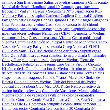
camino a San Blas
camino Salina de Piedras
camioneta
Campeonato
Mundial de Beach Handball
canal 10
Canotaje
capacitación de
Educación Vial en la Escuela Secundaria N° 3
capacitación RCP
Viedma y Patagones
capital
Cardenal Cagliero
Cardenal Cagliero
Patagones
carlos Balogh
Carlos Espinosa
Casa de Abrigo Patagones
Casa Peronista
casa viedma
Caso Solano
casona bachi chironi
Catamaran
caza de jabali en patagones
caza plaguicida de chancho
jabali
cazadores
Ceferino Namuncurá
CEM 4
Cementerio Viedma
cementos del sur
Censo de mascotas Viedma
Censo poblacional
Viedma
Centro de Atención Municipal
Centro de Monitoreo
Centro
Vasco de Viedma y Patagones
cesantía
Cetep Viedma
CFI N°1
CGT Alto Valle
CGT Río Negro Zona Atlántica - Supren
cgt zo
CGT Zona Atlántica
cgt zona atlantica rio negro
charla
Chichinales
Choky Diaz
choque calle zatti
choque en Viedma
Cierre de
Bachilleratos Patagones
cine gama
Cine Gama Viedma
Circuito
Histórico de la Gran Inundación de Viedma
circuito teatro
Círculo
de Arqueros de la Comarca
Cirilo Bustamante
Cirilo Torres
clases
suspendidas en Patagones
Claudio "Tano" Marciello
Clínica de
Batería
Club de Leones Viedma
Club del Personal del Poder
Judicial
club la ribera
Club Mau
COER Río Negro
colectivo de
acción jurídica
colectivos
Colonia de Vacaciones Municipalidad de
Viedma
colonia de vacaciones villalonga
colonos españoles
Comallo
Comarca Comic Fest 6
Comarca Comics Fest 5
Comarca
Comics Feste IV
Comarca Racinguista
combustible
comedor El
Lorito
comercios
Comisaría 1era
comisaria 30
Comisaria 34