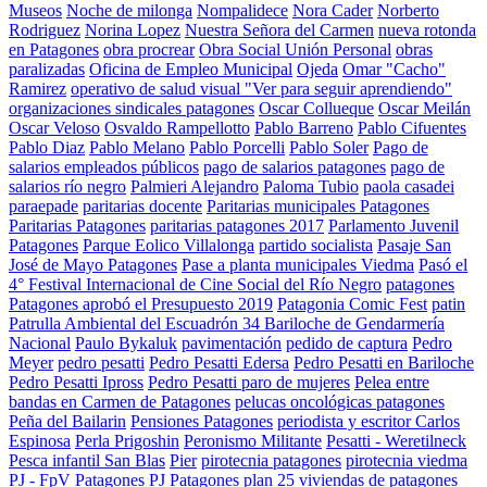
Museos
Noche de milonga
Nompalidece
Nora Cader
Norberto
Rodriguez
Norina Lopez
Nuestra Señora del Carmen
nueva rotonda
en Patagones
obra procrear
Obra Social Unión Personal
obras
paralizadas
Oficina de Empleo Municipal
Ojeda
Omar "Cacho"
Ramirez
operativo de salud visual "Ver para seguir aprendiendo"
organizaciones sindicales patagones
Oscar Collueque
Oscar Meilán
Oscar Veloso
Osvaldo Rampellotto
Pablo Barreno
Pablo Cifuentes
Pablo Diaz
Pablo Melano
Pablo Porcelli
Pablo Soler
Pago de
salarios empleados públicos
pago de salarios patagones
pago de
salarios río negro
Palmieri Alejandro
Paloma Tubio
paola casadei
paraepade
paritarias docente
Paritarias municipales Patagones
Paritarias Patagones
paritarias patagones 2017
Parlamento Juvenil
Patagones
Parque Eolico Villalonga
partido socialista
Pasaje San
José de Mayo Patagones
Pase a planta municipales Viedma
Pasó el
4° Festival Internacional de Cine Social del Río Negro
patagones
Patagones aprobó el Presupuesto 2019
Patagonia Comic Fest
patin
Patrulla Ambiental del Escuadrón 34 Bariloche de Gendarmería
Nacional
Paulo Bykaluk
pavimentación
pedido de captura
Pedro
Meyer
pedro pesatti
Pedro Pesatti Edersa
Pedro Pesatti en Bariloche
Pedro Pesatti Ipross
Pedro Pesatti paro de mujeres
Pelea entre
bandas en Carmen de Patagones
pelucas oncológicas patagones
Peña del Bailarin
Pensiones Patagones
periodista y escritor Carlos
Espinosa
Perla Prigoshin
Peronismo Militante
Pesatti - Weretilneck
Pesca infantil San Blas
Pier
pirotecnia patagones
pirotecnia viedma
PJ - FpV Patagones
PJ Patagones
plan 25 viviendas de patagones