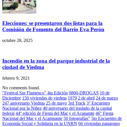
Elecciones: se presentaron dos listas para la
Comisión de Fomento del Barrio Eva Perón
octubre 28, 2025
Incendio en la zona del parque industrial de la
ciudad de Viedma
febrero 9, 2021
No comments found.
"Festival Sur Flamenco" 4ta Edición
0800-DROGAS
10 de
Diciembre
150 viviendas de viedma
1979
2 de abril
24 de marzo
247 aniversario Viedma
25 de mayo
3rd Track
3° Encuentro
Nacional por la Niñez
40 aniversario del traslado de la capital
federal
44º edición de Fiesta del Mar y el Acapamte
46° Fiesta
Nacional del Mar y el Acampante
50 fotografías”
5to Encuentro de
Economía Social y Solidaria en la UNRN
66 viviendas patagones