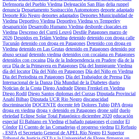
Defensoria del Pueblo Viedma
Delegación San Blas
delia ruppel
denuncia
Departamento Sustracción Automotores
deporte adaptado
Deporte Río Negro
deportes adaptados
Deportes Municipalidad de
Viedma
Deportivo Viedma
Deportivo Viedma vs Temperley
desaparición
Desarrollo Humano Viedma
desborde cloacales en
Viedma
Descenso del Currú Leuvú
Desfile Patagones marzo de
2026
Despidos en Telám Viedma
detenido
detenido con droga calle
Tucunán
detenido con droga en Patagones
Detenido con droga en
Viedma
detenido en Las Grutas
detenido en Patagones
detenido por
abuso sexual
detenido viedma
detenidos con cocaíana en Patagones
detenidos con cocaina
Día de la Independencia en Pradere
día de la
orca
Día de la Primavera en Patagones
Día del Inmigrante Viedma
día del locutor
Día del Niño en Patagones
Día del Niño en Viedma
Dia del Periodista en Patagones
Día del Trabajador de Prensa
Día
Internacional de la Danza
Día Mundial de la Diabetes
diario
Noticias de la Costa
Diego Andrade
Diego Frenkel en Viedma
Diego Rodil
Diego Santos
diplomas del Curzas
Diputada Provincial
Anahí Bilbao
Diputada UCR Rio Negro
discapacidad
discriminación
DOCENTE
docente feb
Dolores Tubio
DPA
droga
droga en viedma
droga y detenido en Patagones
drone splif
duelo
ebriedad
Eclipse Solar Total Patagónico diciembre 2020
educación
especial
El Bahiano en Viedma
el bañado patagones
el condor
El
Cóndor
El Cuento de las Comadrejas
el progreso viedma
El Refugio
- ESFA
el Secretario General de APEL Río Negro
El Superior
Tribunal de Justicia (STJ) y la Universidad de Flores firmaron un