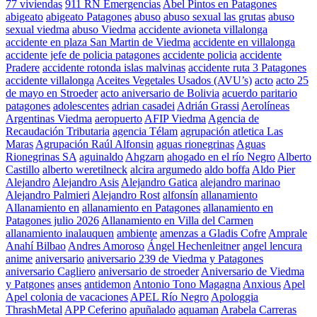
77 viviendas
911 RN Emergencias
Abel Pintos en Patagones
abigeato
abigeato Patagones
abuso
abuso sexual las grutas
abuso
sexual viedma
abuso Viedma
accidente avioneta villalonga
accidente en plaza San Martin de Viedma
accidente en villalonga
accidente jefe de policia patagones
accidente policia
accidente
Pradere
accidente rotonda islas malvinas
accidente ruta 3 Patagones
accidente villalonga
Aceites Vegetales Usados (AVU’s)
acto
acto 25
de mayo en Stroeder
acto aniversario de Bolivia
acuerdo paritario
patagones
adolescentes
adrian casadei
Adrián Grassi
Aerolíneas
Argentinas Viedma
aeropuerto
AFIP Viedma
Agencia de
Recaudación Tributaria
agencia Télam
agrupación atletica Las
Maras
Agrupación Raúl Alfonsin
aguas rionegrinas
Aguas
Rionegrinas SA
aguinaldo
Ahgzarn
ahogado en el río Negro
Alberto
Castillo
alberto weretilneck
alcira argumedo
aldo boffa
Aldo Pier
Alejandro
Alejandro Asis
Alejandro Gatica
alejandro marinao
Alejandro Palmieri
Alejandro Rost
alfonsín
allanamiento
Allanamiento en
allanamiento en Patagones
allanamiento en
Patagones julio 2026
Allanamiento en Villa del Carmen
allanamiento inalauquen
ambiente
amenzas a Gladis Cofre
Amprale
Anahí Bilbao
Andres Amoroso
Ángel Hechenleitner
angel lencura
anime
aniversario
aniversario 239 de Viedma y Patagones
aniversario Cagliero
aniversario de stroeder
Aniversario de Viedma
y Patgones
anses
antidemon
Antonio Tono Magagna
Anxious
Apel
Apel colonia de vacaciones
APEL Río Negro
Apologgia
ThrashMetal
APP Ceferino
apuñalado
aquaman
Arabela Carreras