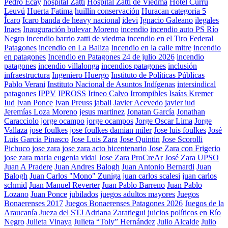
Pedro Ecay
hospital Zatti
Hospital Zatti de Viedma
Hotel Currú
Leuvú
Huerta Fatima
huillín conservación
Huracan categoria 5
Ícaro
Icaro banda de heavy nacional
idevi
Ignacio Galeano
ilegales
Inaes
Inauguración bulevar Moreno
incendio
incendio auto PS Río
Negro
incendio barrio zatti de viedma
incendio en el Tiro Federal
Patagones
incendio en La Baliza
Incendio en la calle mitre
incendio
en patagones
Incendio en Patagones 24 de julio 2026
incendio
patagones
incendio villalonga
incendios patagones
inclusión
infraestructura
Ingeniero Huergo
Instituto de Políticas Públicas
Pablo Verani
Instituto Nacional de Asuntos Indígenas
intersindical
patagones
IPPV
IPROSS
Irineo Calvo
Irrompibles
Isaías Kremer
Iud
Ivan Ponce
Ivan Preuss
jabali
Javier Acevedo
javier iud
Jeremías Loza Moreno
jesus martinez
Jonatan García
Jonathan
Caracciolo
jorge ocampo
jorge ocampos
Jorge Oscar Lima
Jorge
Vallaza
jose foulkes
jose foulkes damian miler
Jose luis foulkes
José
Luis Garcia Pinasco
Jose Luis Zara
Jose Quintin
Jose Scorolli
Pichuco
jose zara
jose zara acto bicentenario
Jose Zara con Frigerio
jose zara maria eugenia vidal
Jose Zara ProCreAr
José Zara UPSO
Juan A Pradere
Juan Andres Balogh
Juan Antonio Bernardi
Juan
Balogh
Juan Carlos "Mono" Zuniga
juan carlos scalesi
juan carlos
schmid
Juan Manuel Reverter
Juan Pablo Barreno
Juan Pablo
Lozano
Juan Ponce
jubilados
juegos adultos mayores
Juegos
Bonaerenses 2017
Juegos Bonaerenses Patagones 2026
Juegos de la
Araucanía
Jueza del STJ Adriana Zaratiegui
juicios políticos en Río
Negro
Julieta Vinaya
Julieta “Toly” Hernández
Julio Alcalde
Julio