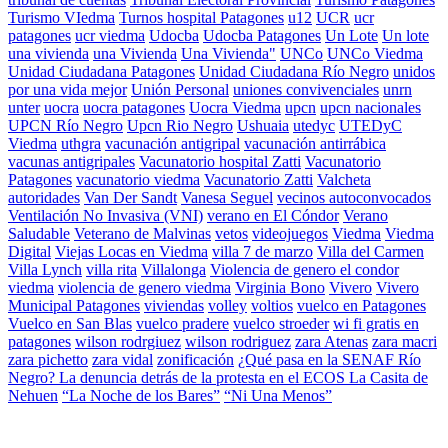
Turismo VIedma
Turnos hospital Patagones
u12
UCR
ucr
patagones
ucr viedma
Udocba
Udocba Patagones
Un Lote
Un lote
una vivienda
una Vivienda
Una Vivienda"
UNCo
UNCo Viedma
Unidad Ciudadana Patagones
Unidad Ciudadana Río Negro
unidos
por una vida mejor
Unión Personal
uniones convivenciales
unrn
unter
uocra
uocra patagones
Uocra Viedma
upcn
upcn nacionales
UPCN Río Negro
Upcn Rio Negro
Ushuaia
utedyc
UTEDyC
Viedma
uthgra
vacunación antigripal
vacunación antirrábica
vacunas antigripales
Vacunatorio hospital Zatti
Vacunatorio
Patagones
vacunatorio viedma
Vacunatorio Zatti
Valcheta
autoridades
Van Der Sandt
Vanesa Seguel
vecinos autoconvocados
Ventilación No Invasiva (VNI)
verano en El Cóndor
Verano
Saludable
Veterano de Malvinas
vetos
videojuegos
Viedma
Viedma
Digital
Viejas Locas en Viedma
villa 7 de marzo
Villa del Carmen
Villa Lynch
villa rita
Villalonga
Violencia de genero el condor
viedma
violencia de genero viedma
Virginia Bono
Vivero
Vivero
Municipal Patagones
viviendas
volley
voltios
vuelco en Patagones
Vuelco en San Blas
vuelco pradere
vuelco stroeder
wi fi gratis en
patagones
wilson rodrgiuez
wilson rodriguez
zara Atenas
zara macri
zara pichetto
zara vidal
zonificación
¿Qué pasa en la SENAF Río
Negro? La denuncia detrás de la protesta en el ECOS La Casita de
Nehuen
“La Noche de los Bares”
“Ni Una Menos”