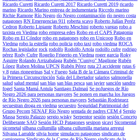
Ricardo Curetti
Ricardo Curetti 2017
Ricardo Curetti 2019
ricardo
marino
Ricardo Marino entrega de indumentaria
Riccrdo marino
Richie Ramone
Río Negro
río Negro contaminación
río negro costa
patagones
RN Emergencias 911
roberta scavo
Roberto Julían Peréz
Cedron
Roberto Lipiante
Roberto Meschini
roberto vargas
robo a
taxista en Viedma
robo empresa edes
Robo en el CAPS Patagonia
Robo en El Cóndor
robo en patagones
robo en Unicoop
Robo en
Viedma
robo la estrella
robo policia
robo taxi
robo viedma
ROCA
Rochas legislador
rock
rodolfo
Rodolfo Artola
rodolfo cufre
rodrigo
pérez
Rody Cufre
Rogelio Frigerio en Viedma
roger garcia
Roky
Aguirre
Rolando Arrizabalaga
Rubén "Cuniyo" Maglione
Rubén
López
Ruben Molina UPCN
Rubén Pérez
ruta 23 accidente
rutas 6
y 8
rutas rionegrinas
Sal y Fuego
Sala B de la Cámara Criminal de
la Primera Circunscripción
Sala del Libertador
salarios
salmonella
salud
salud mental
san blas
san blas pesca
san javier
sanción
sandro
fogel
Santa Mamá Antula
Santiago Dalmaú
Se poJuegos de Río
Negro 2026 para personas mayores
Se ponen en marcha los Juegos
de Río Negro 2026 para personas mayores
Sebastián Rodriguez
secuestran droga en viedma
secuestro
Seguridad Patrimonial del
Grupo Pecom
SENAF Río Negro
sentada de padres CEM 4
Sergio
Massa
Sergio Palazzo
sergio wisky
Serpentor
sesión
sesión Concejo
Deliberante SAO
Sesión HCD Patagones
sesipon
sicavi
Sicomental
sicometal
silbana cullumilla
silbana cullumilla mariana arregui
Silvana Larralde
silvia horne
simulacro patagones
sindicato de
camioneros
Sindicato de la Carne de Río Negro
sindicato de la