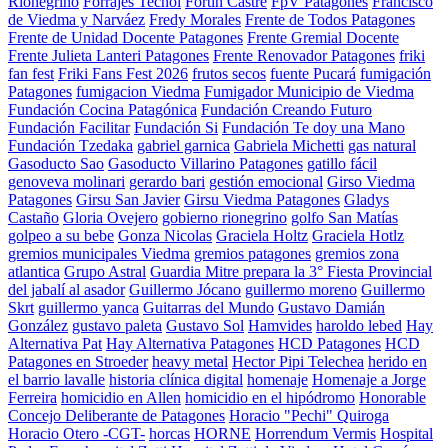
Rionegrino
Forrajes Tecnol
Fortín Castre
FpV Patagones
Francisco
de Viedma y Narváez
Fredy Morales
Frente de Todos Patagones
Frente de Unidad Docente Patagones
Frente Gremial Docente
Frente Julieta Lanteri Patagones
Frente Renovador Patagones
friki
fan fest
Friki Fans Fest 2026
frutos secos
fuente Pucará
fumigación
Patagones
fumigacion Viedma
Fumigador Municipio de Viedma
Fundación Cocina Patagónica
Fundación Creando Futuro
Fundación Facilitar
Fundación Si
Fundación Te doy una Mano
Fundación Tzedaka
gabriel garnica
Gabriela Michetti
gas natural
Gasoducto Sao
Gasoducto Villarino Patagones
gatillo fácil
genoveva molinari
gerardo bari
gestión emocional
Girso Viedma
Patagones
Girsu San Javier
Girsu Viedma Patagones
Gladys
Castaño
Gloria Ovejero
gobierno rionegrino
golfo San Matías
golpeo a su bebe
Gonza Nicolas
Graciela Holtz
Graciela Hotlz
gremios municipales Viedma
gremios patagones
gremios zona
atlantica
Grupo Astral
Guardia Mitre prepara la 3° Fiesta Provincial
del jabalí al asador
Guillermo Jócano
guillermo moreno
Guillermo
Skrt
guillermo yanca
Guitarras del Mundo
Gustavo Damián
González
gustavo paleta
Gustavo Sol
Hamvides
haroldo lebed
Hay
Alternativa Pat
Hay Alternativa Patagones
HCD Patagones
HCD
Patagones en Stroeder
heavy metal
Hector Pipi Telechea
herido en
el barrio lavalle
historia clínica digital
homenaje
Homenaje a Jorge
Ferreira
homicidio en Allen
homicidio en el hipódromo
Honorable
Concejo Deliberante de Patagones
Horacio "Pechi" Quiroga
Horacio Otero -CGT-
horcas
HORNE
Horrendum Vermis
Hospital