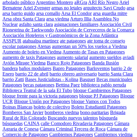
arbolado público
Argentino Montero
aRGra
ARI Río Negro
Ariel
Bernatene
Ariel Zvenger
armas no letales
arquitecto Savi Crudo
arsa
arsa barrio guido
arsa comallo
Arsa El Condor
arsa guardia mitre
Arsa obra Santa Clara
arsa viedma
Arturo Illia
Asamblea No
Nuclear
asfalto santa clara
asignaciones familiares
Asociación Civil
Rionegrina de Taekwondo
Asociación de Cerveceros de la Comarca
Asociación Hoteleros y Gastronómicos de la Zona Atlántica
ASSPUR
atahualpa martinez
ate patagones
ate toma de consejo
escolar patagones
Atenas
aumentan un 50% los vuelos a Viedma
Aumento de boleto en Viedma
Aumento de Tasas en Patagones
aumento de taxis Patagones
aumento salarial
aumento sueldos
aviadi
Avión Mirage Viedma
Banco Rojo Patagones
Banda Ilusión
bandera
baños modulares
Bapro Patagones
Barloventos
barrio 2 de
Enero
barrio 22 de abril
barrio obrero aniversario
barrio Santa Clara
barrio Zatti
Bases Justicialistas - Kolina
Basquet
Becas municipales
Patagones
becas patagones
Bettina Paez
biblioteca pablo neruda
Biblioteca Teatral de la sala El Tubo
bloque Cambiemos Patagones
bloque frente para la victoria patagones
bloque PJ Patagones
Bloque
UCR
Bloque Unión por Patagones
bloque Vamos con Todos
Boinas Blancas
boleto de colectivo
Boleto Estudiantil Patagones
Bomberos San Javier
bomberos viedma
bono-paritarias
Brigada
Rural de Río Colorado
Buscando nuevos talentos
búsqueda
búsquedas
CAINA
calle Comodoro Rivadavia Patagones
Cámara
Agraria de Conesa
Cámara Criminal Tercera de Roca
Cámara de
Comercio de Patagones
Cambiemos Patagones
Cambiemos viedma