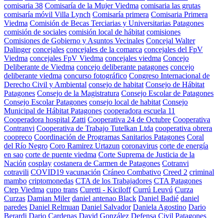
comisaria 38
Comisaría de la Mujer Viedma
comisaria las grutas
comisaría móvil Villa Lynch
Comisaría primera
Comisaria Primera
Viedma
Comisión de Becas Terciarias y Universitarias Patagones
comisión de sociales
comisión local de hábitat
comisiones
Comisiones de Gobierno y Asuntos Vecinales
Concejal Walter
Dalinger
concejales
concejales de la comarca
concejales del FpV
Viedma
concejales FpV Viedma
concejales viedma
Concejo
Deliberante de Viedma
concejo deliberante patagones
concejo
deliberante viedma
concurso fotográfico
Congreso Internacional de
Derecho Civil y Ambiental
consejo de habitat
Consejo de Hábitat
Patagones
Consejo de la Magistratura
Consejo Escolar de Patagones
Consejo Escolar Patagones
consejo local de habitat
Consejo
Municipal de Hábitat Patagones
cooperadora escuela 11
Cooperadora hospital Zatti
Cooperativa 24 de Octubre
Cooperativa
Contranvi
Cooperativa de Trabajo Tutelkan Ltda
cooperativa obrera
coopreco
Coordinación de Programas Sanitarios Patagones
Coral
del Río Negro
Coro Ramirez Urtazun
coronavirus
corte de energía
en sao
corte de puente viedma
Corte Suprema de Justicia de la
Nación
cosplay
costanera de Carmen de Patagones
Cotranvi
cotravili
COVID19 vacunación
Cráneo Combativo
Creed 2
criminal
mambo
criptomonedas
CTA de los Trabajadores
CTA Patagones
Ctep Viedma
cupo trans
Curetti - Kiciloff
Currú Leuvú
Curza
Curzas
Damian Miler
daniel antenao Black
Daniel Badié
daniel
paredes
Daniel Relmuan
Daniel Salvador
Daniela Agostino
Dario
Berardi
Dario Cardenas
David González
Defensa Civil Patagones