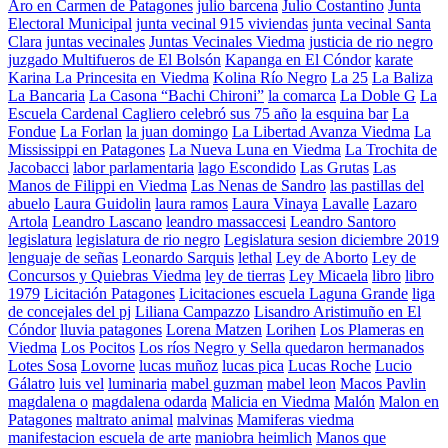
Aro en Carmen de Patagones
julio barcena
Julio Costantino
Junta
Electoral Municipal
junta vecinal 915 viviendas
junta vecinal Santa
Clara
juntas vecinales
Juntas Vecinales Viedma
justicia de rio negro
juzgado Multifueros de El Bolsón
Kapanga en El Cóndor
karate
Karina La Princesita en Viedma
Kolina Río Negro
La 25
La Baliza
La Bancaria
La Casona “Bachi Chironi”
la comarca
La Doble G
La
Escuela Cardenal Cagliero celebró sus 75 año
la esquina bar
La
Fondue
La Forlan
la juan domingo
La Libertad Avanza Viedma
La
Mississippi en Patagones
La Nueva Luna en Viedma
La Trochita de
Jacobacci
labor parlamentaria
lago Escondido
Las Grutas
Las
Manos de Filippi en Viedma
Las Nenas de Sandro
las pastillas del
abuelo
Laura Guidolin
laura ramos
Laura Vinaya
Lavalle
Lazaro
Artola
Leandro Lascano
leandro massaccesi
Leandro Santoro
legislatura
legislatura de rio negro
Legislatura sesion diciembre 2019
lenguaje de señas
Leonardo Sarquis
lethal
Ley de Aborto
Ley de
Concursos y Quiebras Viedma
ley de tierras
Ley Micaela
libro
libro
1979
Licitación Patagones
Licitaciones escuela Laguna Grande
liga
de concejales del pj
Liliana Campazzo
Lisandro Aristimuño en El
Cóndor
lluvia patagones
Lorena Matzen
Lorihen
Los Plameras en
Viedma
Los Pocitos
Los ríos Negro y Sella quedaron hermanados
Lotes Sosa
Lovorne
lucas muñoz
lucas pica
Lucas Roche
Lucio
Gálatro
luis vel
luminaria
mabel guzman
mabel leon
Macos Pavlin
magdalena o
magdalena odarda
Malicia en Viedma
Malón
Malon en
Patagones
maltrato animal
malvinas
Mamiferas viedma
manifestacion escuela de arte
maniobra heimlich
Manos que