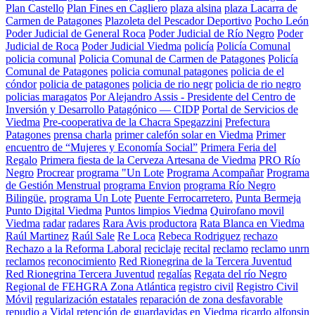
Plan Castello
Plan Fines en Cagliero
plaza alsina
plaza Lacarra de
Carmen de Patagones
Plazoleta del Pescador Deportivo
Pocho León
Poder Judicial de General Roca
Poder Judicial de Río Negro
Poder
Judicial de Roca
Poder Judicial Viedma
policía
Policía Comunal
policia comunal
Policia Comunal de Carmen de Patagones
Policía
Comunal de Patagones
policia comunal patagones
policia de el
cóndor
policia de patagones
policia de rio negr
policia de rio negro
policias maragatos
Por Alejandro Assis - Presidente del Centro de
Inversión y Desarrollo Patagónico — CIDP
Portal de Servicios de
Viedma
Pre-cooperativa de la Chacra Spegazzini
Prefectura
Patagones
prensa charla
primer calefón solar en Viedma
Primer
encuentro de “Mujeres y Economía Social”
Primera Feria del
Regalo
Primera fiesta de la Cerveza Artesana de Viedma
PRO Río
Negro
Procrear
programa "Un Lote
Programa Acompañar
Programa
de Gestión Menstrual
programa Envion
programa Río Negro
Bilingüe.
programa Un Lote
Puente Ferrocarretero.
Punta Bermeja
Punto Digital Viedma
Puntos limpios Viedma
Quirofano movil
Viedma
radar
radares
Rara Avis productora
Rata Blanca en Viedma
Raúl Martinez
Raúl Sale
Re Loca
Rebeca Rodriguez
rechazo
Rechazo a la Reforma Laboral
reciclaje
recital
reclamo
reclamo unrn
reclamos
reconocimiento
Red Rionegrina de la Tercera Juventud
Red Rionegrina Tercera Juventud
regalías
Regata del río Negro
Regional de FEHGRA Zona Atlántica
registro civil
Registro Civil
Móvil
regularización estatales
reparación de zona desfavorable
repudio a Vidal
retención de guardavidas en Viedma
ricardo alfonsin