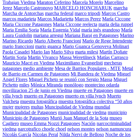
Trabajan Viedma
Maraton Ceferino
Marcela Morelo
Marcelino
Jerez
Marcelo Castronovo
MARCELO HONCHARUK
marcha
Marcha de Antorchas
marcha federal
marco tripodi
Marcos Castro
marcos madarieta
Marcos Madarietta
Marcos Perez
María Ciccone
Maria Ciccone Patagones
Maria Ciccone reelecta
maria delia ruppel
Maria Emilia Soria
María Eugenia Vidal
maría inés grandoso
María
Laura Guidolin
mariana arregui
Mariana Baraj en Patagones
Marino
Marino Ricardo
Mario Alberto Francioni
Mario de Rege Intendente
mario franccioni
mario guanca
Mario Guanca Genoveva Molinari
Paola Casadei
Mario Ian
Mario Silva
marta milesi
Martín Doñate
Martin Soria
Martin Vivanco
Massa Weretilneck
Matías Carrasco
Mauricio Macri en Viedma
Maximiliano Evangelisti
mecheras
patagones
medio ambiente
Mesa de Barrios Populares - MTE
Metal
de Barrio en Carmen de Patagones
Mi Bandera de Viedma
Miguel
Angel Flores
Miguel Picheto se reunió con Sergio Massa
Miguel
Pichetto
miles
Mónica Miranda
monólogo
montecino odarda
movilizacion 25 de junio en Viedma
muerte en Patagones
muerte en
villa lynch
muerto en Patagones
muerto en villa lynch
Muerto
Valcheta
muestra fotográfica
muestra fotográfica colectiva “50 años
mujer
mujeres
multas
Muncipalidad de Viedma
mundial
Municipalidad de Patagones
municipalidad de viedma
municipio
Municipio de Patagones
Murió Juan Manuel de la Sota
museo
Cagliero
museo Emma Nozzi Patagones
Nación
narcocriminalidad
viedma
narcotrafico choele choel
nelson montes
nelson namuncura
Nicolás García
Nicolas Peral
Nilda Nervi de Belloso
Noche de los