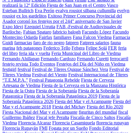
realizará la 12º Edición Fiesta de San Juan en el Centro Vasco
Esteban Bullrich
Eva Perón
evalyn rousiot silbana cullumilla
evelyn
rousiot
ex los gardelitos
Exitoso Primer Concurso Provincial del
Asador coronó los festejos por el 244° aniversario de San Javier
Expo Idevi
Ezequiel Urrutia
FAB -Festival de Audiovisuales de
Bariloche-
Fabian Spataro
fabricio balogh
Facundo López
Facundo
Montecino Odarda
Fairfax
familiares
Fana Falcon Viedma
Farmacia
Guidi
farmacias
faro de rio negro
fatpren
Fatpren salarios
fauna
marina
feb patagones
Federico Tello
Fehgra
Felipe Solá
FER
feria
del libro
feria ida y vuelta
Feria Municipal del Libro de Viedma
Fernando Ahillapan
Fernando Cardozo
Fernando Curetti
ferrocarril
festejo revista Todo Eventos
Festejos del Día del Niño en Viedma
festigirl
festival
Festival de Títeres Quique Sánchez Vera
Festival de
Títeres Viedma
Festival del Viento
Festival Internacional de Títeres
“T.E.M.P.A.”
Festival Patagonia Rebelde
Fiesta de Cerveza
Artesana de Viedma
Fiesta de la Cerveza en la Manzana Histórica
Fiesta de la Ostra
Fiesta de la Soberanía
Fiesta de la Soberanía
Patagonica
Fiesta de la Soberanía Patagónica 2019
Fiesta de la
Soberanía Patagónica 2026
Fiesta del Mar y el Acampante
Fiesta del
Mar y el Acampante 2018
Fiesta del Michay
Fiesta del Río 2020
Fiesta Nacional del Mar y el Acampante
figuritas del mundial
fiscal
Guillermo Ibáñez
Fiscal jefe Peralta
Fiscalía de Cinco Saltos
Fiscalía
Viedma
Florencia Alcaraz
Florencia Casamiquela
florencia rupayan
Florencia Rupayán
FMI
Fogata por un Sueño
Fondo Editorial