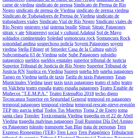
carne de viedma
sindicato de prensa
Sindicato de Prensa de Río
Negro
sindicato de prensa de Viedma
sindicato de prensa viedma
Sindicato de Trabajadores de Prensa de Viedma
sindicato de
trabajadores viales
Sindicato Vial de Río Negro
Sindicato viales de
Río Negro
siniestro vial
sistema braille
Sitraic
Sitraic Patagones
sitraic y ate
Sitraprenvi
social y cultural Adalquí
Sol de Mayo
soldados continentales
Soledad
somoncura rock
Somuncura Rock
sonoridad andina
sospechoso policía
Soyem Patagones
soyem
viedma
Stella Fibiger
stj
Stroeder Casa de la Cultura
sub16
Subcomisaría 63 de Viedma
sube
Sube Patagones
subsidio
patagonico
sueldos
sueldos estatales
superior tribunal de justicia
Superior Tribunal de Justicia de Río Negro
Superior Tribunal de
Justicia RN
Suplica en Viedma
Supren
suteba feb
suteba patagones
Tango en Viedma
tarifa de taxis
Tarifa de taxis Patagones
Tasas
Municipales Viedma
taser
taxis
taxis patagones
teatro el tubo
teatro
en Valcheta
teatro españa
teatro españa patagones
Teatro Estable de
Muñecos "T.E.M.P.A."
Teatro EstepaRio 2018
techo digno
Tecnicatura Superior en Seguridad General
temporal en patagones
temporal patagones
temporal viedma
temporal-rescate-nieve-reguión
TEP
tito garcia lethal
Todos Tus Muertos
Toma 2 de Enero
toma
santa clara
Tonolec
Toxicomanía Viedma
tragedia en el 22 de Abril
Viedma
tragedia malvinas patagones
Trail Running Día Del Amigo
en Patagones
tránsito
transporte San Blas
trata de personas
Tren
Expreso Rionegrino (TER)
Tren Loco
Tren Patagónico
Tribulacion
tribunal de cuentas
Tribunal Electoral Provincial
Turismo Patagones