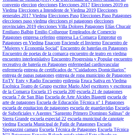
convenio
eleccion
elecciones
Elecciones 2017
Elecciones 2019 en
Viedma
Elecciones a Intendente de Viedma 2019
Elecciones
generales 2017 Viedma
Elecciones Paso
Elecciones Paso Patagones
elecciones paso viedma
elecciones pj patagones
elecciones
provinciales 2019
elecciones Villa Dolores Patagones
Elías Chucair
Emiliano Balbin
Emilio Collueque
Empleados de Comercio
Patagones
empresa ceferino
empresa La Comarca
Emprotur
en
Patagones
en Viedma
Enacom
Enciende el Invierno
Encuentro de
"Mujeres y Economía Social"
Encuentro de baterías en Patagones
Encuentro de poetas de la comarca
encuentro de teatro en viedma
encuentro interlegislativo
Encuentro Progresista y Popular
encuentro
recreativo de batería en Patagones
enfermedad cardiovascular
enfermería
entrega de certificados de “Cuidadores Domiciliarios”
entrega de papas patagones
entrega de ropa municipio de Patagones
EnTV
Entv y Radio Encuentro
epilepsia
Eruca Sativa en Viedma
Escénica Teatro de Grupo
escritor Mario Abel
escritores y escritoras
de la Comarca
Escuela 15
escuela 200
escuela 21 de patagones
escuela 7 de San Blas
Escuela de Arte Alcides Biagetti
escuela de
arte de patagones
Escuela de Educación Técnica n° 1 Patagones
escuela de equitacion de patagones
escuela de guardavidas
Escuela
de Suboficiales y Agentes "Sargento Primero Domingo Salinas" de
Sierra Grande
escuela especial 22
escuela municipal de canotaje
viedma
Escuela Municipal de Patín de Patagones
Escuela
Spegazzini camara
Escuela Técnica de Patagones
Escuela Técnica
N°1 Patagones
Espacio Rakesh
estafa virtual
Este sábado se