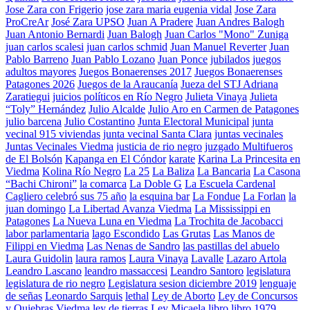
Jose Zara con Frigerio
jose zara maria eugenia vidal
Jose Zara
ProCreAr
José Zara UPSO
Juan A Pradere
Juan Andres Balogh
Juan Antonio Bernardi
Juan Balogh
Juan Carlos "Mono" Zuniga
juan carlos scalesi
juan carlos schmid
Juan Manuel Reverter
Juan
Pablo Barreno
Juan Pablo Lozano
Juan Ponce
jubilados
juegos
adultos mayores
Juegos Bonaerenses 2017
Juegos Bonaerenses
Patagones 2026
Juegos de la Araucanía
Jueza del STJ Adriana
Zaratiegui
juicios políticos en Río Negro
Julieta Vinaya
Julieta
“Toly” Hernández
Julio Alcalde
Julio Aro en Carmen de Patagones
julio barcena
Julio Costantino
Junta Electoral Municipal
junta
vecinal 915 viviendas
junta vecinal Santa Clara
juntas vecinales
Juntas Vecinales Viedma
justicia de rio negro
juzgado Multifueros
de El Bolsón
Kapanga en El Cóndor
karate
Karina La Princesita en
Viedma
Kolina Río Negro
La 25
La Baliza
La Bancaria
La Casona
“Bachi Chironi”
la comarca
La Doble G
La Escuela Cardenal
Cagliero celebró sus 75 año
la esquina bar
La Fondue
La Forlan
la
juan domingo
La Libertad Avanza Viedma
La Mississippi en
Patagones
La Nueva Luna en Viedma
La Trochita de Jacobacci
labor parlamentaria
lago Escondido
Las Grutas
Las Manos de
Filippi en Viedma
Las Nenas de Sandro
las pastillas del abuelo
Laura Guidolin
laura ramos
Laura Vinaya
Lavalle
Lazaro Artola
Leandro Lascano
leandro massaccesi
Leandro Santoro
legislatura
legislatura de rio negro
Legislatura sesion diciembre 2019
lenguaje
de señas
Leonardo Sarquis
lethal
Ley de Aborto
Ley de Concursos
y Quiebras Viedma
ley de tierras
Ley Micaela
libro
libro 1979