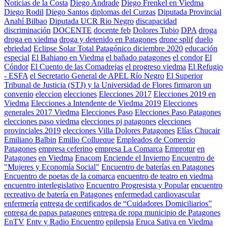
Noticias de la Costa
Diego Andrade
Diego Frenkel en Viedma
Diego Rodil
Diego Santos
diplomas del Curzas
Diputada Provincial
Anahí Bilbao
Diputada UCR Rio Negro
discapacidad
discriminación
DOCENTE
docente feb
Dolores Tubio
DPA
droga
droga en viedma
droga y detenido en Patagones
drone splif
duelo
ebriedad
Eclipse Solar Total Patagónico diciembre 2020
educación
especial
El Bahiano en Viedma
el bañado patagones
el condor
El
Cóndor
El Cuento de las Comadrejas
el progreso viedma
El Refugio
- ESFA
el Secretario General de APEL Río Negro
El Superior
Tribunal de Justicia (STJ) y la Universidad de Flores firmaron un
convenio
eleccion
elecciones
Elecciones 2017
Elecciones 2019 en
Viedma
Elecciones a Intendente de Viedma 2019
Elecciones
generales 2017 Viedma
Elecciones Paso
Elecciones Paso Patagones
elecciones paso viedma
elecciones pj patagones
elecciones
provinciales 2019
elecciones Villa Dolores Patagones
Elías Chucair
Emiliano Balbin
Emilio Collueque
Empleados de Comercio
Patagones
empresa ceferino
empresa La Comarca
Emprotur
en
Patagones
en Viedma
Enacom
Enciende el Invierno
Encuentro de
"Mujeres y Economía Social"
Encuentro de baterías en Patagones
Encuentro de poetas de la comarca
encuentro de teatro en viedma
encuentro interlegislativo
Encuentro Progresista y Popular
encuentro
recreativo de batería en Patagones
enfermedad cardiovascular
enfermería
entrega de certificados de “Cuidadores Domiciliarios”
entrega de papas patagones
entrega de ropa municipio de Patagones
EnTV
Entv y Radio Encuentro
epilepsia
Eruca Sativa en Viedma