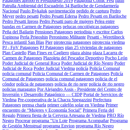
Patagones aprobó el Presupuesto 2019
Patagonia Comic Fest
patin
Patrulla Ambiental del Escuadrón 34 Bariloche de Gendarmería
Nacional
Paulo Bykaluk
pavimentación
pedido de captura
Pedro
Meyer
pedro pesatti
Pedro Pesatti Edersa
Pedro Pesatti en Bariloche
Pedro Pesatti Ipross
Pedro Pesatti paro de mujeres
Pelea entre
bandas en Carmen de Patagones
pelucas oncológicas patagones
Peña del Bailarin
Pensiones Patagones
periodista y escritor Carlos
Espinosa
Perla Prigoshin
Peronismo Militante
Pesatti - Weretilneck
Pesca infantil San Blas
Pier
pirotecnia patagones
pirotecnia viedma
PJ - FpV Patagones
PJ Patagones
plan 25 viviendas de patagones
Plan Castello
Plan Fines en Cagliero
plaza alsina
plaza Lacarra de
Carmen de Patagones
Plazoleta del Pescador Deportivo
Pocho León
Poder Judicial de General Roca
Poder Judicial de Río Negro
Poder
Judicial de Roca
Poder Judicial Viedma
policía
Policía Comunal
policia comunal
Policia Comunal de Carmen de Patagones
Policía
Comunal de Patagones
policia comunal patagones
policia de el
cóndor
policia de patagones
policia de rio negr
policia de rio negro
policias maragatos
Por Alejandro Assis - Presidente del Centro de
Inversión y Desarrollo Patagónico — CIDP
Portal de Servicios de
Viedma
Pre-cooperativa de la Chacra Spegazzini
Prefectura
Patagones
prensa charla
primer calefón solar en Viedma
Primer
encuentro de “Mujeres y Economía Social”
Primera Feria del
Regalo
Primera fiesta de la Cerveza Artesana de Viedma
PRO Río
Negro
Procrear
programa "Un Lote
Programa Acompañar
Programa
de Gestión Menstrual
programa Envion
programa Río Negro