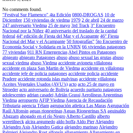
No comments found.
"Festival Sur Flamenco" 4ta Edición
0800-DROGAS
10 de
Diciembre
150 viviendas de viedma
1979
2 de abril
24 de marzo
247 aniversario Viedma
25 de mayo
3rd Track
3° Encuentro
Nacional por la Niñez
40 aniversario del traslado de la capital
federal
44º edición de Fiesta del Mar y el Acapamte
46° Fiesta
Nacional del Mar y el Acampante
50 fotografías”
5to Encuentro de
Economía Social y Solidaria en la UNRN
66 viviendas patagones
77 viviendas
911 RN Emergencias
Abel Pintos en Patagones
abigeato
abigeato Patagones
abuso
abuso sexual las grutas
abuso
sexual viedma
abuso Viedma
accidente avioneta villalonga
accidente en plaza San Martin de Viedma
accidente en villalonga
accidente jefe de policia patagones
accidente policia
accidente
Pradere
accidente rotonda islas malvinas
accidente villalonga
Aceites Vegetales Usados (AVU’s)
acto
acto 25 de mayo en
Stroeder
acto aniversario de Bolivia
acuerdo paritario patagones
adolescentes
adrian casadei
Adrián Grassi
Aerolíneas Argentinas
Viedma
aeropuerto
AFIP Viedma
Agencia de Recaudación
Tributaria
agencia Télam
agrupación atletica Las Maras
Agrupación
Raúl Alfonsin
aguas rionegrinas
Aguas Rionegrinas SA
aguinaldo
Ahgzarn
ahogado en el río Negro
Alberto Castillo
alberto
weretilneck
alcira argumedo
aldo boffa
Aldo Pier
Alejandro
Alejandro Asis
Alejandro Gatica
alejandro marinao
Alejandro
Palmieri
Alejandro Rost
alfonsín
allanamiento
Allanamiento en