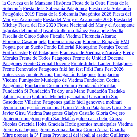
la Cerveza en la Manzana Histórica
Fiesta de la Ostra
Fiesta de la
Soberanía
Fiesta de la Soberanía Patagonica
Fiesta de la Soberanía
Patagónica 2019
Fiesta de la Soberanía Patagónica 2026
Fiesta del
Mar y el Acampante
Fiesta del Mar y el Acampante 2018
Fiesta del
Michay
Fiesta del Río 2020
Fiesta Nacional del Mar y el Acampante
figuritas del mundial
fiscal Guillermo Ibáñez
Fiscal jefe Peralta
Fiscalía de Cinco Saltos
Fiscalía Viedma
Florencia Alcaraz
Florencia Casamiquela
florencia rupayan
Florencia Rupayán
FMI
Fogata por un Sueño
Fondo Editorial Rionegrino
Forrajes Tecnol
Fortín Castre
FpV Patagones
Francisco de Viedma y Narváez
Fredy
Morales
Frente de Todos Patagones
Frente de Unidad Docente
Patagones
Frente Gremial Docente
Frente Julieta Lanteri Patagones
Frente Renovador Patagones
friki fan fest
Friki Fans Fest 2026
frutos secos
fuente Pucará
fumigación Patagones
fumigacion
Viedma
Fumigador Municipio de Viedma
Fundación Cocina
Patagónica
Fundación Creando Futuro
Fundación Facilitar
Fundación Si
Fundación Te doy una Mano
Fundación Tzedaka
gabriel garnica
Gabriela Michetti
gas natural
Gasoducto Sao
Gasoducto Villarino Patagones
gatillo fácil
genoveva molinari
gerardo bari
gestión emocional
Girso Viedma Patagones
Girsu San
Javier
Girsu Viedma Patagones
Gladys Castaño
Gloria Ovejero
gobierno rionegrino
golfo San Matías
golpeo a su bebe
Gonza
Nicolas
Graciela Holtz
Graciela Hotlz
gremios municipales Viedma
gremios patagones
gremios zona atlantica
Grupo Astral
Guardia
Mitre prepara la 3° Fiesta Provincial del jabalí al asador
Guillermo