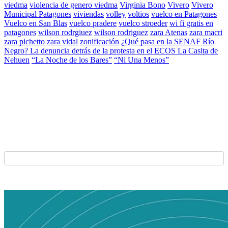
viedma
violencia de genero viedma
Virginia Bono
Vivero
Vivero
Municipal Patagones
viviendas
volley
voltios
vuelco en Patagones
Vuelco en San Blas
vuelco pradere
vuelco stroeder
wi fi gratis en
patagones
wilson rodrgiuez
wilson rodriguez
zara Atenas
zara macri
zara pichetto
zara vidal
zonificación
¿Qué pasa en la SENAF Río
Negro? La denuncia detrás de la protesta en el ECOS La Casita de
Nehuen
“La Noche de los Bares”
“Ni Una Menos”