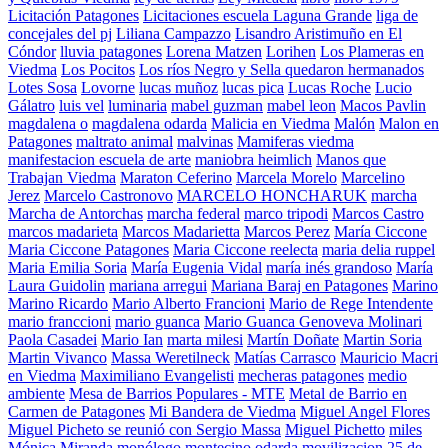
Licitación Patagones
Licitaciones escuela Laguna Grande
liga de
concejales del pj
Liliana Campazzo
Lisandro Aristimuño en El
Cóndor
lluvia patagones
Lorena Matzen
Lorihen
Los Plameras en
Viedma
Los Pocitos
Los ríos Negro y Sella quedaron hermanados
Lotes Sosa
Lovorne
lucas muñoz
lucas pica
Lucas Roche
Lucio
Gálatro
luis vel
luminaria
mabel guzman
mabel leon
Macos Pavlin
magdalena o
magdalena odarda
Malicia en Viedma
Malón
Malon en
Patagones
maltrato animal
malvinas
Mamiferas viedma
manifestacion escuela de arte
maniobra heimlich
Manos que
Trabajan Viedma
Maraton Ceferino
Marcela Morelo
Marcelino
Jerez
Marcelo Castronovo
MARCELO HONCHARUK
marcha
Marcha de Antorchas
marcha federal
marco tripodi
Marcos Castro
marcos madarieta
Marcos Madarietta
Marcos Perez
María Ciccone
Maria Ciccone Patagones
Maria Ciccone reelecta
maria delia ruppel
Maria Emilia Soria
María Eugenia Vidal
maría inés grandoso
María
Laura Guidolin
mariana arregui
Mariana Baraj en Patagones
Marino
Marino Ricardo
Mario Alberto Francioni
Mario de Rege Intendente
mario franccioni
mario guanca
Mario Guanca Genoveva Molinari
Paola Casadei
Mario Ian
marta milesi
Martín Doñate
Martin Soria
Martin Vivanco
Massa Weretilneck
Matías Carrasco
Mauricio Macri
en Viedma
Maximiliano Evangelisti
mecheras patagones
medio
ambiente
Mesa de Barrios Populares - MTE
Metal de Barrio en
Carmen de Patagones
Mi Bandera de Viedma
Miguel Angel Flores
Miguel Picheto se reunió con Sergio Massa
Miguel Pichetto
miles
Mónica Miranda
monólogo
montecino odarda
movilizacion 25 de