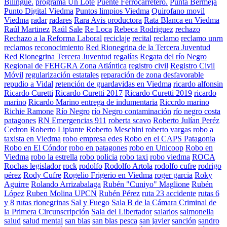
Bilingüe.
programa Un Lote
Puente Ferrocarretero.
Punta Bermeja
Punto Digital Viedma
Puntos limpios Viedma
Quirofano movil
Viedma
radar
radares
Rara Avis productora
Rata Blanca en Viedma
Raúl Martinez
Raúl Sale
Re Loca
Rebeca Rodriguez
rechazo
Rechazo a la Reforma Laboral
reciclaje
recital
reclamo
reclamo unrn
reclamos
reconocimiento
Red Rionegrina de la Tercera Juventud
Red Rionegrina Tercera Juventud
regalías
Regata del río Negro
Regional de FEHGRA Zona Atlántica
registro civil
Registro Civil
Móvil
regularización estatales
reparación de zona desfavorable
repudio a Vidal
retención de guardavidas en Viedma
ricardo alfonsin
Ricardo Curetti
Ricardo Curetti 2017
Ricardo Curetti 2019
ricardo
marino
Ricardo Marino entrega de indumentaria
Riccrdo marino
Richie Ramone
Río Negro
río Negro contaminación
río negro costa
patagones
RN Emergencias 911
roberta scavo
Roberto Julían Peréz
Cedron
Roberto Lipiante
Roberto Meschini
roberto vargas
robo a
taxista en Viedma
robo empresa edes
Robo en el CAPS Patagonia
Robo en El Cóndor
robo en patagones
robo en Unicoop
Robo en
Viedma
robo la estrella
robo policia
robo taxi
robo viedma
ROCA
Rochas legislador
rock
rodolfo
Rodolfo Artola
rodolfo cufre
rodrigo
pérez
Rody Cufre
Rogelio Frigerio en Viedma
roger garcia
Roky
Aguirre
Rolando Arrizabalaga
Rubén "Cuniyo" Maglione
Rubén
López
Ruben Molina UPCN
Rubén Pérez
ruta 23 accidente
rutas 6
y 8
rutas rionegrinas
Sal y Fuego
Sala B de la Cámara Criminal de
la Primera Circunscripción
Sala del Libertador
salarios
salmonella
salud
salud mental
san blas
san blas pesca
san javier
sanción
sandro