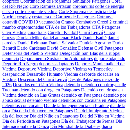
coopreco
Coordinación de Programas Sanitarios Patagones
Coral
del Río Negro
Coro Ramirez Urtazun
coronavirus
corte de energía
en sao
corte de puente viedma
Corte Suprema de Justicia de la
Nación
cosplay
costanera de Carmen de Patagones
Cotranvi
cotravili
COVID19 vacunación
Cráneo Combativo
Creed 2
criminal
mambo
criptomonedas
CTA de los Trabajadores
CTA Patagones
Ctep Viedma
cupo trans
Curetti - Kiciloff
Currú Leuvú
Curza
Curzas
Damian Miler
daniel antenao Black
Daniel Badié
daniel
paredes
Daniel Relmuan
Daniel Salvador
Daniela Agostino
Dario
Berardi
Dario Cardenas
David González
Defensa Civil Patagones
Defensoria del Pueblo Viedma
Delegación San Blas
delia ruppel
denuncia
Departamento Sustracción Automotores
deporte adaptado
Deporte Río Negro
deportes adaptados
Deportes Municipalidad de
Viedma
Deportivo Viedma
Deportivo Viedma vs Temperley
desaparición
Desarrollo Humano Viedma
desborde cloacales en
Viedma
Descenso del Currú Leuvú
Desfile Patagones marzo de
2026
Despidos en Telám Viedma
detenido
detenido con droga calle
Tucunán
detenido con droga en Patagones
Detenido con droga en
Viedma
detenido en Las Grutas
detenido en Patagones
detenido por
abuso sexual
detenido viedma
detenidos con cocaíana en Patagones
detenidos con cocaina
Día de la Independencia en Pradere
día de la
orca
Día de la Primavera en Patagones
Día del Inmigrante Viedma
día del locutor
Día del Niño en Patagones
Día del Niño en Viedma
Dia del Periodista en Patagones
Día del Trabajador de Prensa
Día
Internacional de la Danza
Día Mundial de la Diabetes
diario