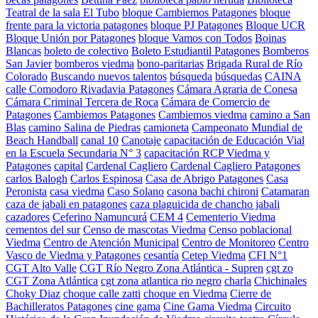
Teatral de la sala El Tubo
bloque Cambiemos Patagones
bloque
frente para la victoria patagones
bloque PJ Patagones
Bloque UCR
Bloque Unión por Patagones
bloque Vamos con Todos
Boinas
Blancas
boleto de colectivo
Boleto Estudiantil Patagones
Bomberos
San Javier
bomberos viedma
bono-paritarias
Brigada Rural de Río
Colorado
Buscando nuevos talentos
búsqueda
búsquedas
CAINA
calle Comodoro Rivadavia Patagones
Cámara Agraria de Conesa
Cámara Criminal Tercera de Roca
Cámara de Comercio de
Patagones
Cambiemos Patagones
Cambiemos viedma
camino a San
Blas
camino Salina de Piedras
camioneta
Campeonato Mundial de
Beach Handball
canal 10
Canotaje
capacitación de Educación Vial
en la Escuela Secundaria N° 3
capacitación RCP Viedma y
Patagones
capital
Cardenal Cagliero
Cardenal Cagliero Patagones
carlos Balogh
Carlos Espinosa
Casa de Abrigo Patagones
Casa
Peronista
casa viedma
Caso Solano
casona bachi chironi
Catamaran
caza de jabali en patagones
caza plaguicida de chancho jabali
cazadores
Ceferino Namuncurá
CEM 4
Cementerio Viedma
cementos del sur
Censo de mascotas Viedma
Censo poblacional
Viedma
Centro de Atención Municipal
Centro de Monitoreo
Centro
Vasco de Viedma y Patagones
cesantía
Cetep Viedma
CFI N°1
CGT Alto Valle
CGT Río Negro Zona Atlántica - Supren
cgt zo
CGT Zona Atlántica
cgt zona atlantica rio negro
charla
Chichinales
Choky Diaz
choque calle zatti
choque en Viedma
Cierre de
Bachilleratos Patagones
cine gama
Cine Gama Viedma
Circuito