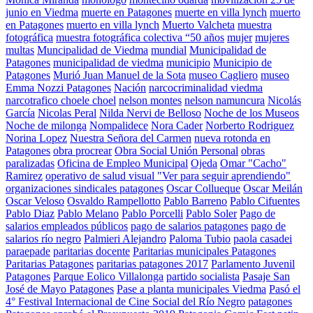
junio en Viedma
muerte en Patagones
muerte en villa lynch
muerto
en Patagones
muerto en villa lynch
Muerto Valcheta
muestra
fotográfica
muestra fotográfica colectiva “50 años
mujer
mujeres
multas
Muncipalidad de Viedma
mundial
Municipalidad de
Patagones
municipalidad de viedma
municipio
Municipio de
Patagones
Murió Juan Manuel de la Sota
museo Cagliero
museo
Emma Nozzi Patagones
Nación
narcocriminalidad viedma
narcotrafico choele choel
nelson montes
nelson namuncura
Nicolás
García
Nicolas Peral
Nilda Nervi de Belloso
Noche de los Museos
Noche de milonga
Nompalidece
Nora Cader
Norberto Rodriguez
Norina Lopez
Nuestra Señora del Carmen
nueva rotonda en
Patagones
obra procrear
Obra Social Unión Personal
obras
paralizadas
Oficina de Empleo Municipal
Ojeda
Omar "Cacho"
Ramirez
operativo de salud visual "Ver para seguir aprendiendo"
organizaciones sindicales patagones
Oscar Collueque
Oscar Meilán
Oscar Veloso
Osvaldo Rampellotto
Pablo Barreno
Pablo Cifuentes
Pablo Diaz
Pablo Melano
Pablo Porcelli
Pablo Soler
Pago de
salarios empleados públicos
pago de salarios patagones
pago de
salarios río negro
Palmieri Alejandro
Paloma Tubio
paola casadei
paraepade
paritarias docente
Paritarias municipales Patagones
Paritarias Patagones
paritarias patagones 2017
Parlamento Juvenil
Patagones
Parque Eolico Villalonga
partido socialista
Pasaje San
José de Mayo Patagones
Pase a planta municipales Viedma
Pasó el
4° Festival Internacional de Cine Social del Río Negro
patagones