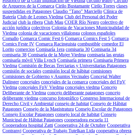
Histórico de la Gran Inundación de Viedma
circuito teatro
Círculo
de Arqueros de la Comarca
Cirilo Bustamante
Cirilo Torres
clases
suspendidas en Patagones
Claudio "Tano" Marciello
Clínica de
Batería
Club de Leones Viedma
Club del Personal del Poder
Judicial
club la ribera
Club Mau
COER Río Negro
colectivo de
acción jurídica
colectivos
Colonia de Vacaciones Municipalidad de
Viedma
colonia de vacaciones villalonga
colonos españoles
Comallo
Comarca Comic Fest 6
Comarca Comics Fest 5
Comarca
Comics Feste IV
Comarca Racinguista
combustible
comedor El
Lorito
comercios
Comisaría 1era
comisaria 30
Comisaria 34
comisaria 38
Comisaría de la Mujer Viedma
comisaria las grutas
comisaría móvil Villa Lynch
Comisaría primera
Comisaria Primera
Viedma
Comisión de Becas Terciarias y Universitarias Patagones
comisión de sociales
comisión local de hábitat
comisiones
Comisiones de Gobierno y Asuntos Vecinales
Concejal Walter
Dalinger
concejales
concejales de la comarca
concejales del FpV
Viedma
concejales FpV Viedma
concejales viedma
Concejo
Deliberante de Viedma
concejo deliberante patagones
concejo
deliberante viedma
concurso fotográfico
Congreso Internacional de
Derecho Civil y Ambiental
consejo de habitat
Consejo de Hábitat
Patagones
Consejo de la Magistratura
Consejo Escolar de Patagones
Consejo Escolar Patagones
consejo local de habitat
Consejo
Municipal de Hábitat Patagones
cooperadora escuela 11
Cooperadora hospital Zatti
Cooperativa 24 de Octubre
Cooperativa
Contranvi
Cooperativa de Trabajo Tutelkan Ltda
cooperativa obrera