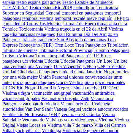
españa
teatro españa patagones
Teatro Estable de Muñecos
"T.E.M.P.A."
Teatro EstepaRio 2018
techo digno
Tecnicatura
Superior en Seguridad General
temporal en patagones
temporal
patagones
temporal viedma
temporal-rescate-nieve-reguión
TEP
tito
garcia lethal
Todos Tus Muertos
Toma 2 de Enero
toma santa clara
Tonolec
Toxicomanía Viedma
tragedia en el 22 de Abril Viedma
tragedia malvinas patagones
Trail Running Día Del Amigo en
Patagones
tránsito
transporte San Blas
trata de personas
Tren
Expreso Rionegrino (TER)
Tren Loco
Tren Patagónico
Tribulacion
tribunal de cuentas
Tribunal Electoral Provincial
Turismo Patagones
Turismo VIedma
Turnos hospital Patagones
u12
UCR
ucr
patagones
ucr viedma
Udocba
Udocba Patagones
Un Lote
Un lote
una vivienda
una Vivienda
Una Vivienda"
UNCo
UNCo Viedma
Unidad Ciudadana Patagones
Unidad Ciudadana Río Negro
unidos
por una vida mejor
Unión Personal
uniones convivenciales
unrn
unter
uocra
uocra patagones
Uocra Viedma
upcn
upcn nacionales
UPCN Río Negro
Upcn Rio Negro
Ushuaia
utedyc
UTEDyC
Viedma
uthgra
vacunación antigripal
vacunación antirrábica
vacunas antigripales
Vacunatorio hospital Zatti
Vacunatorio
Patagones
vacunatorio viedma
Vacunatorio Zatti
Valcheta
autoridades
Van Der Sandt
Vanesa Seguel
vecinos autoconvocados
Ventilación No Invasiva (VNI)
verano en El Cóndor
Verano
Saludable
Veterano de Malvinas
vetos
videojuegos
Viedma
Viedma
Digital
Viejas Locas en Viedma
villa 7 de marzo
Villa del Carmen
Villa Lynch
villa rita
Villalonga
Violencia de genero el condor