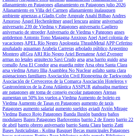
allanamiento en Patagones
allanamiento en Patagones julio 2026
Allanamiento en Villa del Carmen
allanamiento inalauquen
ambiente
amenzas a Gladis Cofre
Amprale
Anahí Bilbao
Andres
Amoroso
Ángel Hechenleitner
angel lencura
anime
aniversario
aniversario 239 de Viedma y Patagones
aniversario Cagliero
aniversario de stroeder
Aniversario de Viedma y Patgones
anses
antidemon
Antonio Tono Magagna
Anxious
Apel
Apel colonia de
vacaciones
APEL Río Negro
Apologgia ThrashMetal
APP Ceferino
apuñalado
aquaman
Arabela Carreras
arbolado público
Argentino
Montero
aRGra
ARI Río Negro
Ariel Bernatene
Ariel Zvenger
armas no letales
arquitecto Savi Crudo
arsa
arsa barrio guido
arsa
comallo
Arsa El Condor
arsa guardia mitre
Arsa obra Santa Clara
arsa viedma
Arturo Illia
Asamblea No Nuclear
asfalto santa clara
asignaciones familiares
Asociación Civil Rionegrina de Taekwondo
Asociación de Cerveceros de la Comarca
Asociación Hoteleros y
Gastronómicos de la Zona Atlántica
ASSPUR
atahualpa martinez
ate patagones
ate toma de consejo escolar patagones
Atenas
aumentan un 50% los vuelos a Viedma
Aumento de boleto en
Viedma
Aumento de Tasas en Patagones
aumento de taxis
Patagones
aumento salarial
aumento sueldos
aviadi
Avión Mirage
Viedma
Banco Rojo Patagones
Banda Ilusión
bandera
baños
modulares
Bapro Patagones
Barloventos
barrio 2 de Enero
barrio 22
de abril
barrio obrero aniversario
barrio Santa Clara
barrio Zatti
Bases Justicialistas - Kolina
Basquet
Becas municipales Patagones
becas patagones
Bettina Paez
biblioteca pablo neruda
Biblioteca