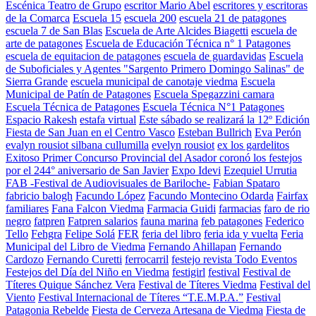
Escénica Teatro de Grupo
escritor Mario Abel
escritores y escritoras
de la Comarca
Escuela 15
escuela 200
escuela 21 de patagones
escuela 7 de San Blas
Escuela de Arte Alcides Biagetti
escuela de
arte de patagones
Escuela de Educación Técnica n° 1 Patagones
escuela de equitacion de patagones
escuela de guardavidas
Escuela
de Suboficiales y Agentes "Sargento Primero Domingo Salinas" de
Sierra Grande
escuela municipal de canotaje viedma
Escuela
Municipal de Patín de Patagones
Escuela Spegazzini camara
Escuela Técnica de Patagones
Escuela Técnica N°1 Patagones
Espacio Rakesh
estafa virtual
Este sábado se realizará la 12º Edición
Fiesta de San Juan en el Centro Vasco
Esteban Bullrich
Eva Perón
evalyn rousiot silbana cullumilla
evelyn rousiot
ex los gardelitos
Exitoso Primer Concurso Provincial del Asador coronó los festejos
por el 244° aniversario de San Javier
Expo Idevi
Ezequiel Urrutia
FAB -Festival de Audiovisuales de Bariloche-
Fabian Spataro
fabricio balogh
Facundo López
Facundo Montecino Odarda
Fairfax
familiares
Fana Falcon Viedma
Farmacia Guidi
farmacias
faro de rio
negro
fatpren
Fatpren salarios
fauna marina
feb patagones
Federico
Tello
Fehgra
Felipe Solá
FER
feria del libro
feria ida y vuelta
Feria
Municipal del Libro de Viedma
Fernando Ahillapan
Fernando
Cardozo
Fernando Curetti
ferrocarril
festejo revista Todo Eventos
Festejos del Día del Niño en Viedma
festigirl
festival
Festival de
Títeres Quique Sánchez Vera
Festival de Títeres Viedma
Festival del
Viento
Festival Internacional de Títeres “T.E.M.P.A.”
Festival
Patagonia Rebelde
Fiesta de Cerveza Artesana de Viedma
Fiesta de