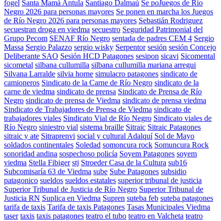
fogel
Santa Mamá Antula
Santiago Dalmaú
Se poJuegos de Río
Negro 2026 para personas mayores
Se ponen en marcha los Juegos
de Río Negro 2026 para personas mayores
Sebastián Rodriguez
secuestran droga en viedma
secuestro
Seguridad Patrimonial del
Grupo Pecom
SENAF Río Negro
sentada de padres CEM 4
Sergio
Massa
Sergio Palazzo
sergio wisky
Serpentor
sesión
sesión Concejo
Deliberante SAO
Sesión HCD Patagones
sesipon
sicavi
Sicomental
sicometal
silbana cullumilla
silbana cullumilla mariana arregui
Silvana Larralde
silvia horne
simulacro patagones
sindicato de
camioneros
Sindicato de la Carne de Río Negro
sindicato de la
carne de viedma
sindicato de prensa
Sindicato de Prensa de Río
Negro
sindicato de prensa de Viedma
sindicato de prensa viedma
Sindicato de Trabajadores de Prensa de Viedma
sindicato de
trabajadores viales
Sindicato Vial de Río Negro
Sindicato viales de
Río Negro
siniestro vial
sistema braille
Sitraic
Sitraic Patagones
sitraic y ate
Sitraprenvi
social y cultural Adalquí
Sol de Mayo
soldados continentales
Soledad
somoncura rock
Somuncura Rock
sonoridad andina
sospechoso policía
Soyem Patagones
soyem
viedma
Stella Fibiger
stj
Stroeder Casa de la Cultura
sub16
Subcomisaría 63 de Viedma
sube
Sube Patagones
subsidio
patagonico
sueldos
sueldos estatales
superior tribunal de justicia
Superior Tribunal de Justicia de Río Negro
Superior Tribunal de
Justicia RN
Suplica en Viedma
Supren
suteba feb
suteba patagones
tarifa de taxis
Tarifa de taxis Patagones
Tasas Municipales Viedma
taser
taxis
taxis patagones
teatro el tubo
teatro en Valcheta
teatro