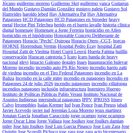
Jócano
guillermo moreno
Guillermo Skrt
guillermo yanca
Guitarras
del Mundo
Gustavo Damián González
gustavo paleta
Gustavo Sol
Hamvides
haroldo lebed
Hay Alternativa Pat
Hay Alternativa
Patagones
HCD Patagones
HCD Patagones en Stroeder
heavy
metal
Hector Pipi Telechea
herido en el barrio lavalle
historia clínica
digital
homenaje
Homenaje a Jorge Ferreira
homicidio en Allen
homicidio en el hipódromo
Honorable Concejo Deliberante de
Patagones
Horacio "Pechi" Quiroga
Horacio Otero -CGT-
horcas
HORNE
Horrendum Vermis
Hospital Pedro Ecay
hospital Zatti
Hospital Zatti de Viedma
Hotel Currú Leuvú
Huerta Fatima
huillín
conservación
Huracan categoria 5
Ícaro
Icaro banda de heavy
nacional
idevi
Ignacio Galeano
ilegales
Inaes
Inauguración bulevar
Moreno
incendio
incendio auto PS Río Negro
incendio barrio zatti
de viedma
incendio en el Tiro Federal Patagones
incendio en La
Baliza
Incendio en la calle mitre
incendio en patagones
Incendio en
Patagones 24 de julio 2026
incendio patagones
incendio villalonga
incendios patagones
inclusión
infraestructura
Ingeniero Huergo
Instituto de Políticas Públicas Pablo Verani
Instituto Nacional de
Asuntos Indígenas
intersindical patagones
IPPV
IPROSS
Irineo
Calvo
Irrompibles
Isaías Kremer
Iud
Ivan Ponce
Ivan Preuss
jabali
Javier Acevedo
javier iud
Jeremías Loza Moreno
jesus martinez
Jonatan García
Jonathan Caracciolo
jorge ocampo
jorge ocampos
Jorge Oscar Lima
Jorge Vallaza
jose foulkes
jose foulkes damian
miler
Jose luis foulkes
José Luis Garcia Pinasco
Jose Luis Zara
Jose
Quintin
Jose Scorolli Pichuco
jose zara
jose zara acto bicentenario