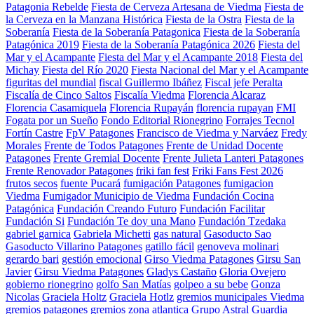
Patagonia Rebelde
Fiesta de Cerveza Artesana de Viedma
Fiesta de
la Cerveza en la Manzana Histórica
Fiesta de la Ostra
Fiesta de la
Soberanía
Fiesta de la Soberanía Patagonica
Fiesta de la Soberanía
Patagónica 2019
Fiesta de la Soberanía Patagónica 2026
Fiesta del
Mar y el Acampante
Fiesta del Mar y el Acampante 2018
Fiesta del
Michay
Fiesta del Río 2020
Fiesta Nacional del Mar y el Acampante
figuritas del mundial
fiscal Guillermo Ibáñez
Fiscal jefe Peralta
Fiscalía de Cinco Saltos
Fiscalía Viedma
Florencia Alcaraz
Florencia Casamiquela
Florencia Rupayán
florencia rupayan
FMI
Fogata por un Sueño
Fondo Editorial Rionegrino
Forrajes Tecnol
Fortín Castre
FpV Patagones
Francisco de Viedma y Narváez
Fredy
Morales
Frente de Todos Patagones
Frente de Unidad Docente
Patagones
Frente Gremial Docente
Frente Julieta Lanteri Patagones
Frente Renovador Patagones
friki fan fest
Friki Fans Fest 2026
frutos secos
fuente Pucará
fumigación Patagones
fumigacion
Viedma
Fumigador Municipio de Viedma
Fundación Cocina
Patagónica
Fundación Creando Futuro
Fundación Facilitar
Fundación Si
Fundación Te doy una Mano
Fundación Tzedaka
gabriel garnica
Gabriela Michetti
gas natural
Gasoducto Sao
Gasoducto Villarino Patagones
gatillo fácil
genoveva molinari
gerardo bari
gestión emocional
Girso Viedma Patagones
Girsu San
Javier
Girsu Viedma Patagones
Gladys Castaño
Gloria Ovejero
gobierno rionegrino
golfo San Matías
golpeo a su bebe
Gonza
Nicolas
Graciela Holtz
Graciela Hotlz
gremios municipales Viedma
gremios patagones
gremios zona atlantica
Grupo Astral
Guardia