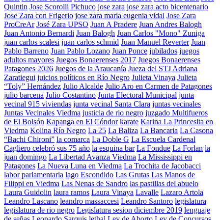
Quintin
Jose Scorolli Pichuco
jose zara
jose zara acto bicentenario
Jose Zara con Frigerio
jose zara maria eugenia vidal
Jose Zara
ProCreAr
José Zara UPSO
Juan A Pradere
Juan Andres Balogh
Juan Antonio Bernardi
Juan Balogh
Juan Carlos "Mono" Zuniga
juan carlos scalesi
juan carlos schmid
Juan Manuel Reverter
Juan
Pablo Barreno
Juan Pablo Lozano
Juan Ponce
jubilados
juegos
adultos mayores
Juegos Bonaerenses 2017
Juegos Bonaerenses
Patagones 2026
Juegos de la Araucanía
Jueza del STJ Adriana
Zaratiegui
juicios políticos en Río Negro
Julieta Vinaya
Julieta
“Toly” Hernández
Julio Alcalde
Julio Aro en Carmen de Patagones
julio barcena
Julio Costantino
Junta Electoral Municipal
junta
vecinal 915 viviendas
junta vecinal Santa Clara
juntas vecinales
Juntas Vecinales Viedma
justicia de rio negro
juzgado Multifueros
de El Bolsón
Kapanga en El Cóndor
karate
Karina La Princesita en
Viedma
Kolina Río Negro
La 25
La Baliza
La Bancaria
La Casona
“Bachi Chironi”
la comarca
La Doble G
La Escuela Cardenal
Cagliero celebró sus 75 año
la esquina bar
La Fondue
La Forlan
la
juan domingo
La Libertad Avanza Viedma
La Mississippi en
Patagones
La Nueva Luna en Viedma
La Trochita de Jacobacci
labor parlamentaria
lago Escondido
Las Grutas
Las Manos de
Filippi en Viedma
Las Nenas de Sandro
las pastillas del abuelo
Laura Guidolin
laura ramos
Laura Vinaya
Lavalle
Lazaro Artola
Leandro Lascano
leandro massaccesi
Leandro Santoro
legislatura
legislatura de rio negro
Legislatura sesion diciembre 2019
lenguaje
de señas
Leonardo Sarquis
lethal
Ley de Aborto
Ley de Concursos