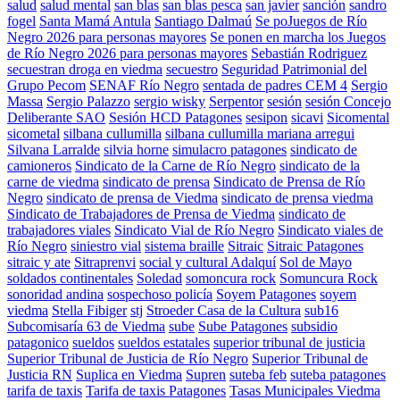
salud
salud mental
san blas
san blas pesca
san javier
sanción
sandro
fogel
Santa Mamá Antula
Santiago Dalmaú
Se poJuegos de Río
Negro 2026 para personas mayores
Se ponen en marcha los Juegos
de Río Negro 2026 para personas mayores
Sebastián Rodriguez
secuestran droga en viedma
secuestro
Seguridad Patrimonial del
Grupo Pecom
SENAF Río Negro
sentada de padres CEM 4
Sergio
Massa
Sergio Palazzo
sergio wisky
Serpentor
sesión
sesión Concejo
Deliberante SAO
Sesión HCD Patagones
sesipon
sicavi
Sicomental
sicometal
silbana cullumilla
silbana cullumilla mariana arregui
Silvana Larralde
silvia horne
simulacro patagones
sindicato de
camioneros
Sindicato de la Carne de Río Negro
sindicato de la
carne de viedma
sindicato de prensa
Sindicato de Prensa de Río
Negro
sindicato de prensa de Viedma
sindicato de prensa viedma
Sindicato de Trabajadores de Prensa de Viedma
sindicato de
trabajadores viales
Sindicato Vial de Río Negro
Sindicato viales de
Río Negro
siniestro vial
sistema braille
Sitraic
Sitraic Patagones
sitraic y ate
Sitraprenvi
social y cultural Adalquí
Sol de Mayo
soldados continentales
Soledad
somoncura rock
Somuncura Rock
sonoridad andina
sospechoso policía
Soyem Patagones
soyem
viedma
Stella Fibiger
stj
Stroeder Casa de la Cultura
sub16
Subcomisaría 63 de Viedma
sube
Sube Patagones
subsidio
patagonico
sueldos
sueldos estatales
superior tribunal de justicia
Superior Tribunal de Justicia de Río Negro
Superior Tribunal de
Justicia RN
Suplica en Viedma
Supren
suteba feb
suteba patagones
tarifa de taxis
Tarifa de taxis Patagones
Tasas Municipales Viedma