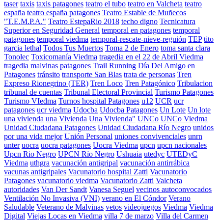
taser
taxis
taxis patagones
teatro el tubo
teatro en Valcheta
teatro
españa
teatro españa patagones
Teatro Estable de Muñecos
"T.E.M.P.A."
Teatro EstepaRio 2018
techo digno
Tecnicatura
Superior en Seguridad General
temporal en patagones
temporal
patagones
temporal viedma
temporal-rescate-nieve-reguión
TEP
tito
garcia lethal
Todos Tus Muertos
Toma 2 de Enero
toma santa clara
Tonolec
Toxicomanía Viedma
tragedia en el 22 de Abril Viedma
tragedia malvinas patagones
Trail Running Día Del Amigo en
Patagones
tránsito
transporte San Blas
trata de personas
Tren
Expreso Rionegrino (TER)
Tren Loco
Tren Patagónico
Tribulacion
tribunal de cuentas
Tribunal Electoral Provincial
Turismo Patagones
Turismo VIedma
Turnos hospital Patagones
u12
UCR
ucr
patagones
ucr viedma
Udocba
Udocba Patagones
Un Lote
Un lote
una vivienda
una Vivienda
Una Vivienda"
UNCo
UNCo Viedma
Unidad Ciudadana Patagones
Unidad Ciudadana Río Negro
unidos
por una vida mejor
Unión Personal
uniones convivenciales
unrn
unter
uocra
uocra patagones
Uocra Viedma
upcn
upcn nacionales
Upcn Rio Negro
UPCN Río Negro
Ushuaia
utedyc
UTEDyC
Viedma
uthgra
vacunación antigripal
vacunación antirrábica
vacunas antigripales
Vacunatorio hospital Zatti
Vacunatorio
Patagones
vacunatorio viedma
Vacunatorio Zatti
Valcheta
autoridades
Van Der Sandt
Vanesa Seguel
vecinos autoconvocados
Ventilación No Invasiva (VNI)
verano en El Cóndor
Verano
Saludable
Veterano de Malvinas
vetos
videojuegos
Viedma
Viedma
Digital
Viejas Locas en Viedma
villa 7 de marzo
Villa del Carmen