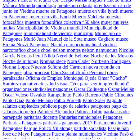
Mónica Miranda
monólogo
montecino odarda
movilizacion 25 de
junio en Viedma
muerte en Patagones
muerte en villa lynch
muerto
en Patagones
muerto en villa lynch
Muerto Valcheta
muestra
fotográfica
muestra fotográfica colectiva “50 años
mujer
mujeres
multas
Muncipalidad de Viedma
mundial
Municipalidad de
Patagones
municipalidad de viedma
municipio
Municipio de
Patagones
Murió Juan Manuel de la Sota
museo Cagliero
museo
Emma Nozzi Patagones
Nación
narcocriminalidad viedma
narcotrafico choele choel
nelson montes
nelson namuncura
Nicolás
García
Nicolas Peral
Nilda Nervi de Belloso
Noche de los Museos
Noche de milonga
Nompalidece
Nora Cader
Norberto Rodriguez
Norina Lopez
Nuestra Señora del Carmen
nueva rotonda en
Patagones
obra procrear
Obra Social Unión Personal
obras
paralizadas
Oficina de Empleo Municipal
Ojeda
Omar "Cacho"
Ramirez
operativo de salud visual "Ver para seguir aprendiendo"
organizaciones sindicales patagones
Oscar Collueque
Oscar Meilán
Oscar Veloso
Osvaldo Rampellotto
Pablo Barreno
Pablo Cifuentes
Pablo Diaz
Pablo Melano
Pablo Porcelli
Pablo Soler
Pago de
salarios empleados públicos
pago de salarios patagones
pago de
salarios río negro
Palmieri Alejandro
Paloma Tubio
paola casadei
paraepade
paritarias docente
Paritarias municipales Patagones
Paritarias Patagones
paritarias patagones 2017
Parlamento Juvenil
Patagones
Parque Eolico Villalonga
partido socialista
Pasaje San
José de Mayo Patagones
Pase a planta municipales Viedma
Pasó el