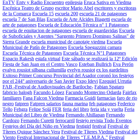
EnTV
Entv y Radio Encuentro
epilepsia
Eruca Sativa en Viedma
Escénica Teatro de Grupo
escritor Mario Abel
escritores y escritoras
de la Comarca
Escuela 15
escuela 200
escuela 21 de patagones
escuela 7 de San Blas
Escuela de Arte Alcides Biagetti
escuela de
arte de patagones
Escuela de Educación Técnica n° 1 Patagones
escuela de equitacion de patagones
escuela de guardavidas
Escuela
de Suboficiales y Agentes "Sargento Primero Domingo Salinas" de
Sierra Grande
escuela municipal de canotaje viedma
Escuela
Municipal de Patín de Patagones
Escuela Spegazzini camara
Escuela Técnica de Patagones
Escuela Técnica N°1 Patagones
Espacio Rakesh
estafa virtual
Este sábado se realizará la 12º Edición
Fiesta de San Juan en el Centro Vasco
Esteban Bullrich
Eva Perón
evalyn rousiot silbana cullumilla
evelyn rousiot
ex los gardelitos
Exitoso Primer Concurso Provincial del Asador coronó los festejos
por el 244° aniversario de San Javier
Expo Idevi
Ezequiel Urrutia
FAB -Festival de Audiovisuales de Bariloche-
Fabian Spataro
fabricio balogh
Facundo López
Facundo Montecino Odarda
Fairfax
familiares
Fana Falcon Viedma
Farmacia Guidi
farmacias
faro de rio
negro
fatpren
Fatpren salarios
fauna marina
feb patagones
Federico
Tello
Fehgra
Felipe Solá
FER
feria del libro
feria ida y vuelta
Feria
Municipal del Libro de Viedma
Fernando Ahillapan
Fernando
Cardozo
Fernando Curetti
ferrocarril
festejo revista Todo Eventos
Festejos del Día del Niño en Viedma
festigirl
festival
Festival de
Títeres Quique Sánchez Vera
Festival de Títeres Viedma
Festival del
Viento
Festival Internacional de Títeres “T.E.M.P.A.”
Festival