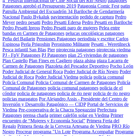
4° Festival Internacional de Cine Social del Río Negro
patagones
Patagones aprobó el Presupuesto 2019
Patagonia Comic Fest
patin
Patrulla Ambiental del Escuadrón 34 Bariloche de Gendarmería
Nacional
Paulo Bykaluk
pavimentación
pedido de captura
Pedro
Meyer
pedro pesatti
Pedro Pesatti Edersa
Pedro Pesatti en Bariloche
Pedro Pesatti Ipross
Pedro Pesatti paro de mujeres
Pelea entre
bandas en Carmen de Patagones
pelucas oncológicas patagones
Peña del Bailarin
Pensiones Patagones
periodista y escritor Carlos
Espinosa
Perla Prigoshin
Peronismo Militante
Pesatti - Weretilneck
Pesca infantil San Blas
Pier
pirotecnia patagones
pirotecnia viedma
PJ - FpV Patagones
PJ Patagones
plan 25 viviendas de patagones
Plan Castello
Plan Fines en Cagliero
plaza alsina
plaza Lacarra de
Carmen de Patagones
Plazoleta del Pescador Deportivo
Pocho León
Poder Judicial de General Roca
Poder Judicial de Río Negro
Poder
Judicial de Roca
Poder Judicial Viedma
policía
policia comunal
Policía Comunal
Policia Comunal de Carmen de Patagones
Policía
Comunal de Patagones
policia comunal patagones
policia de el
cóndor
policia de patagones
policia de rio negr
policia de rio negro
policias maragatos
Por Alejandro Assis - Presidente del Centro de
Inversión y Desarrollo Patagónico — CIDP
Portal de Servicios de
Viedma
Pre-cooperativa de la Chacra Spegazzini
Prefectura
Patagones
prensa charla
primer calefón solar en Viedma
Primer
encuentro de “Mujeres y Economía Social”
Primera Feria del
Regalo
Primera fiesta de la Cerveza Artesana de Viedma
PRO Río
Negro
Procrear
programa "Un Lote
Programa Acompañar
Programa