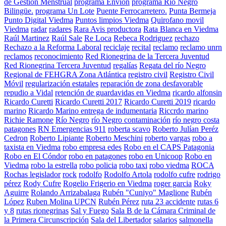
de Gestión Menstrual
programa Envion
programa Río Negro
Bilingüe.
programa Un Lote
Puente Ferrocarretero.
Punta Bermeja
Punto Digital Viedma
Puntos limpios Viedma
Quirofano movil
Viedma
radar
radares
Rara Avis productora
Rata Blanca en Viedma
Raúl Martinez
Raúl Sale
Re Loca
Rebeca Rodriguez
rechazo
Rechazo a la Reforma Laboral
reciclaje
recital
reclamo
reclamo unrn
reclamos
reconocimiento
Red Rionegrina de la Tercera Juventud
Red Rionegrina Tercera Juventud
regalías
Regata del río Negro
Regional de FEHGRA Zona Atlántica
registro civil
Registro Civil
Móvil
regularización estatales
reparación de zona desfavorable
repudio a Vidal
retención de guardavidas en Viedma
ricardo alfonsin
Ricardo Curetti
Ricardo Curetti 2017
Ricardo Curetti 2019
ricardo
marino
Ricardo Marino entrega de indumentaria
Riccrdo marino
Richie Ramone
Río Negro
río Negro contaminación
río negro costa
patagones
RN Emergencias 911
roberta scavo
Roberto Julían Peréz
Cedron
Roberto Lipiante
Roberto Meschini
roberto vargas
robo a
taxista en Viedma
robo empresa edes
Robo en el CAPS Patagonia
Robo en El Cóndor
robo en patagones
robo en Unicoop
Robo en
Viedma
robo la estrella
robo policia
robo taxi
robo viedma
ROCA
Rochas legislador
rock
rodolfo
Rodolfo Artola
rodolfo cufre
rodrigo
pérez
Rody Cufre
Rogelio Frigerio en Viedma
roger garcia
Roky
Aguirre
Rolando Arrizabalaga
Rubén "Cuniyo" Maglione
Rubén
López
Ruben Molina UPCN
Rubén Pérez
ruta 23 accidente
rutas 6
y 8
rutas rionegrinas
Sal y Fuego
Sala B de la Cámara Criminal de
la Primera Circunscripción
Sala del Libertador
salarios
salmonella