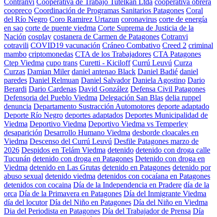
Contranvi
Cooperativa de Trabajo Tutelkan Ltda
cooperativa obrera
coopreco
Coordinación de Programas Sanitarios Patagones
Coral
del Río Negro
Coro Ramirez Urtazun
coronavirus
corte de energía
en sao
corte de puente viedma
Corte Suprema de Justicia de la
Nación
cosplay
costanera de Carmen de Patagones
Cotranvi
cotravili
COVID19 vacunación
Cráneo Combativo
Creed 2
criminal
mambo
criptomonedas
CTA de los Trabajadores
CTA Patagones
Ctep Viedma
cupo trans
Curetti - Kiciloff
Currú Leuvú
Curza
Curzas
Damian Miler
daniel antenao Black
Daniel Badié
daniel
paredes
Daniel Relmuan
Daniel Salvador
Daniela Agostino
Dario
Berardi
Dario Cardenas
David González
Defensa Civil Patagones
Defensoria del Pueblo Viedma
Delegación San Blas
delia ruppel
denuncia
Departamento Sustracción Automotores
deporte adaptado
Deporte Río Negro
deportes adaptados
Deportes Municipalidad de
Viedma
Deportivo Viedma
Deportivo Viedma vs Temperley
desaparición
Desarrollo Humano Viedma
desborde cloacales en
Viedma
Descenso del Currú Leuvú
Desfile Patagones marzo de
2026
Despidos en Telám Viedma
detenido
detenido con droga calle
Tucunán
detenido con droga en Patagones
Detenido con droga en
Viedma
detenido en Las Grutas
detenido en Patagones
detenido por
abuso sexual
detenido viedma
detenidos con cocaíana en Patagones
detenidos con cocaina
Día de la Independencia en Pradere
día de la
orca
Día de la Primavera en Patagones
Día del Inmigrante Viedma
día del locutor
Día del Niño en Patagones
Día del Niño en Viedma
Dia del Periodista en Patagones
Día del Trabajador de Prensa
Día