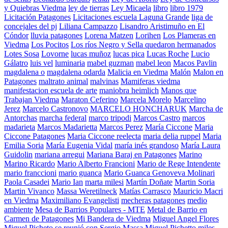
y Quiebras Viedma
ley de tierras
Ley Micaela
libro
libro 1979
Licitación Patagones
Licitaciones escuela Laguna Grande
liga de
concejales del pj
Liliana Campazzo
Lisandro Aristimuño en El
Cóndor
lluvia patagones
Lorena Matzen
Lorihen
Los Plameras en
Viedma
Los Pocitos
Los ríos Negro y Sella quedaron hermanados
Lotes Sosa
Lovorne
lucas muñoz
lucas pica
Lucas Roche
Lucio
Gálatro
luis vel
luminaria
mabel guzman
mabel leon
Macos Pavlin
magdalena o
magdalena odarda
Malicia en Viedma
Malón
Malon en
Patagones
maltrato animal
malvinas
Mamiferas viedma
manifestacion escuela de arte
maniobra heimlich
Manos que
Trabajan Viedma
Maraton Ceferino
Marcela Morelo
Marcelino
Jerez
Marcelo Castronovo
MARCELO HONCHARUK
Marcha de
Antorchas
marcha federal
marco tripodi
Marcos Castro
marcos
madarieta
Marcos Madarietta
Marcos Perez
María Ciccone
Maria
Ciccone Patagones
Maria Ciccone reelecta
maria delia ruppel
Maria
Emilia Soria
María Eugenia Vidal
maría inés grandoso
María Laura
Guidolin
mariana arregui
Mariana Baraj en Patagones
Marino
Marino Ricardo
Mario Alberto Francioni
Mario de Rege Intendente
mario franccioni
mario guanca
Mario Guanca Genoveva Molinari
Paola Casadei
Mario Ian
marta milesi
Martín Doñate
Martin Soria
Martin Vivanco
Massa Weretilneck
Matías Carrasco
Mauricio Macri
en Viedma
Maximiliano Evangelisti
mecheras patagones
medio
ambiente
Mesa de Barrios Populares - MTE
Metal de Barrio en
Carmen de Patagones
Mi Bandera de Viedma
Miguel Angel Flores
Miguel Picheto se reunió con Sergio Massa
Miguel Pichetto
miles