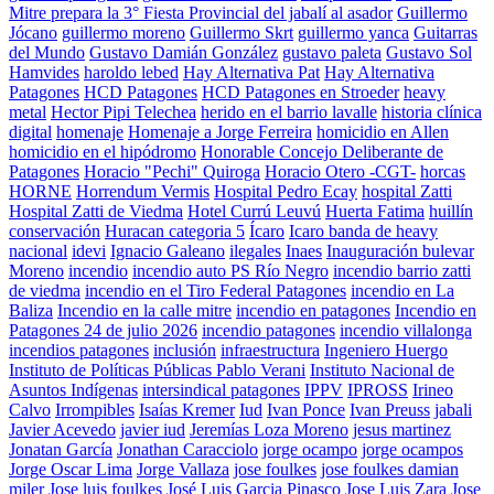
Mitre prepara la 3° Fiesta Provincial del jabalí al asador
Guillermo
Jócano
guillermo moreno
Guillermo Skrt
guillermo yanca
Guitarras
del Mundo
Gustavo Damián González
gustavo paleta
Gustavo Sol
Hamvides
haroldo lebed
Hay Alternativa Pat
Hay Alternativa
Patagones
HCD Patagones
HCD Patagones en Stroeder
heavy
metal
Hector Pipi Telechea
herido en el barrio lavalle
historia clínica
digital
homenaje
Homenaje a Jorge Ferreira
homicidio en Allen
homicidio en el hipódromo
Honorable Concejo Deliberante de
Patagones
Horacio "Pechi" Quiroga
Horacio Otero -CGT-
horcas
HORNE
Horrendum Vermis
Hospital Pedro Ecay
hospital Zatti
Hospital Zatti de Viedma
Hotel Currú Leuvú
Huerta Fatima
huillín
conservación
Huracan categoria 5
Ícaro
Icaro banda de heavy
nacional
idevi
Ignacio Galeano
ilegales
Inaes
Inauguración bulevar
Moreno
incendio
incendio auto PS Río Negro
incendio barrio zatti
de viedma
incendio en el Tiro Federal Patagones
incendio en La
Baliza
Incendio en la calle mitre
incendio en patagones
Incendio en
Patagones 24 de julio 2026
incendio patagones
incendio villalonga
incendios patagones
inclusión
infraestructura
Ingeniero Huergo
Instituto de Políticas Públicas Pablo Verani
Instituto Nacional de
Asuntos Indígenas
intersindical patagones
IPPV
IPROSS
Irineo
Calvo
Irrompibles
Isaías Kremer
Iud
Ivan Ponce
Ivan Preuss
jabali
Javier Acevedo
javier iud
Jeremías Loza Moreno
jesus martinez
Jonatan García
Jonathan Caracciolo
jorge ocampo
jorge ocampos
Jorge Oscar Lima
Jorge Vallaza
jose foulkes
jose foulkes damian
miler
Jose luis foulkes
José Luis Garcia Pinasco
Jose Luis Zara
Jose