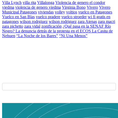
Villa Lynch
villa rita
Villalonga
Violencia de genero el condor
viedma
violencia de genero viedma
Virginia Bono
Vivero
Vivero
Municipal Patagones
viviendas
volley
voltios
vuelco en Patagones
Vuelco en San Blas
vuelco pradere
vuelco stroeder
wi fi gratis en
patagones
wilson rodrgiuez
wilson rodriguez
zara Atenas
zara macri
zara pichetto
zara vidal
zonificación
¿Qué pasa en la SENAF Río
Negro? La denuncia detrás de la protesta en el ECOS La Casita de
Nehuen
“La Noche de los Bares”
“Ni Una Menos”