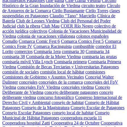
Bachilleratos Patagones
cine gama
Cine Gama Viedma
Circuito
Histórico de la Gran Inundación de Viedma
circuito teatro
Círculo
de Arqueros de la Comarca
Cirilo Bustamante
Cirilo Torres
clases
suspendidas en Patagones
Claudio "Tano" Marciello
Clínica de
Batería
Club de Leones Viedma
Club del Personal del Poder
Judicial
club la ribera
Club Mau
COER Río Negro
colectivo de
acción jurídica
colectivos
Colonia de Vacaciones Municipalidad de
Viedma
colonia de vacaciones villalonga
colonos españoles
Comallo
Comarca Comic Fest 6
Comarca Comics Fest 5
Comarca
Comics Feste IV
Comarca Racinguista
combustible
comedor El
Lorito
comercios
Comisaría 1era
comisaria 30
Comisaria 34
comisaria 38
Comisaría de la Mujer Viedma
comisaria las grutas
comisaría móvil Villa Lynch
Comisaría primera
Comisaria Primera
Viedma
Comisión de Becas Terciarias y Universitarias Patagones
comisión de sociales
comisión local de hábitat
comisiones
Comisiones de Gobierno y Asuntos Vecinales
Concejal Walter
Dalinger
concejales
concejales de la comarca
concejales del FpV
Viedma
concejales FpV Viedma
concejales viedma
Concejo
Deliberante de Viedma
concejo deliberante patagones
concejo
deliberante viedma
concurso fotográfico
Congreso Internacional de
Derecho Civil y Ambiental
consejo de habitat
Consejo de Hábitat
Patagones
Consejo de la Magistratura
Consejo Escolar de Patagones
Consejo Escolar Patagones
consejo local de habitat
Consejo
Municipal de Hábitat Patagones
cooperadora escuela 11
Cooperadora hospital Zatti
Cooperativa 24 de Octubre
Cooperativa