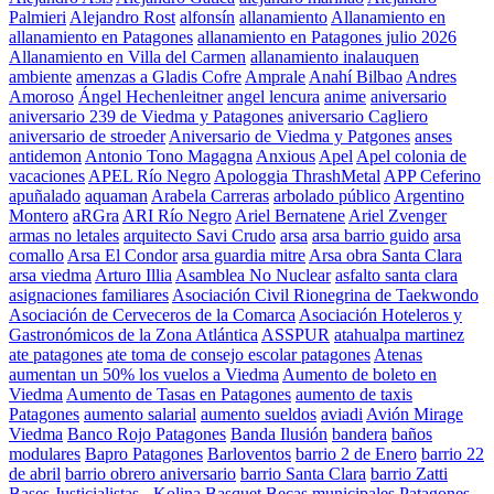
Palmieri
Alejandro Rost
alfonsín
allanamiento
Allanamiento en
allanamiento en Patagones
allanamiento en Patagones julio 2026
Allanamiento en Villa del Carmen
allanamiento inalauquen
ambiente
amenzas a Gladis Cofre
Amprale
Anahí Bilbao
Andres
Amoroso
Ángel Hechenleitner
angel lencura
anime
aniversario
aniversario 239 de Viedma y Patagones
aniversario Cagliero
aniversario de stroeder
Aniversario de Viedma y Patgones
anses
antidemon
Antonio Tono Magagna
Anxious
Apel
Apel colonia de
vacaciones
APEL Río Negro
Apologgia ThrashMetal
APP Ceferino
apuñalado
aquaman
Arabela Carreras
arbolado público
Argentino
Montero
aRGra
ARI Río Negro
Ariel Bernatene
Ariel Zvenger
armas no letales
arquitecto Savi Crudo
arsa
arsa barrio guido
arsa
comallo
Arsa El Condor
arsa guardia mitre
Arsa obra Santa Clara
arsa viedma
Arturo Illia
Asamblea No Nuclear
asfalto santa clara
asignaciones familiares
Asociación Civil Rionegrina de Taekwondo
Asociación de Cerveceros de la Comarca
Asociación Hoteleros y
Gastronómicos de la Zona Atlántica
ASSPUR
atahualpa martinez
ate patagones
ate toma de consejo escolar patagones
Atenas
aumentan un 50% los vuelos a Viedma
Aumento de boleto en
Viedma
Aumento de Tasas en Patagones
aumento de taxis
Patagones
aumento salarial
aumento sueldos
aviadi
Avión Mirage
Viedma
Banco Rojo Patagones
Banda Ilusión
bandera
baños
modulares
Bapro Patagones
Barloventos
barrio 2 de Enero
barrio 22
de abril
barrio obrero aniversario
barrio Santa Clara
barrio Zatti
Bases Justicialistas - Kolina
Basquet
Becas municipales Patagones