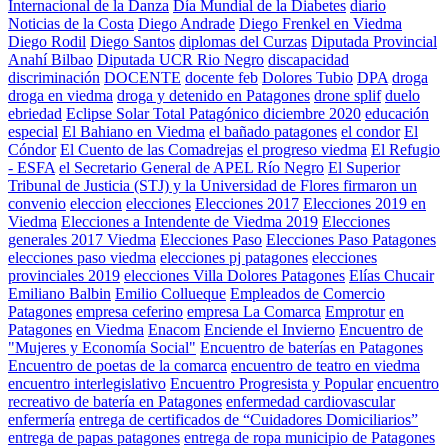
Internacional de la Danza
Día Mundial de la Diabetes
diario
Noticias de la Costa
Diego Andrade
Diego Frenkel en Viedma
Diego Rodil
Diego Santos
diplomas del Curzas
Diputada Provincial
Anahí Bilbao
Diputada UCR Rio Negro
discapacidad
discriminación
DOCENTE
docente feb
Dolores Tubio
DPA
droga
droga en viedma
droga y detenido en Patagones
drone splif
duelo
ebriedad
Eclipse Solar Total Patagónico diciembre 2020
educación
especial
El Bahiano en Viedma
el bañado patagones
el condor
El
Cóndor
El Cuento de las Comadrejas
el progreso viedma
El Refugio
- ESFA
el Secretario General de APEL Río Negro
El Superior
Tribunal de Justicia (STJ) y la Universidad de Flores firmaron un
convenio
eleccion
elecciones
Elecciones 2017
Elecciones 2019 en
Viedma
Elecciones a Intendente de Viedma 2019
Elecciones
generales 2017 Viedma
Elecciones Paso
Elecciones Paso Patagones
elecciones paso viedma
elecciones pj patagones
elecciones
provinciales 2019
elecciones Villa Dolores Patagones
Elías Chucair
Emiliano Balbin
Emilio Collueque
Empleados de Comercio
Patagones
empresa ceferino
empresa La Comarca
Emprotur
en
Patagones
en Viedma
Enacom
Enciende el Invierno
Encuentro de
"Mujeres y Economía Social"
Encuentro de baterías en Patagones
Encuentro de poetas de la comarca
encuentro de teatro en viedma
encuentro interlegislativo
Encuentro Progresista y Popular
encuentro
recreativo de batería en Patagones
enfermedad cardiovascular
enfermería
entrega de certificados de “Cuidadores Domiciliarios”
entrega de papas patagones
entrega de ropa municipio de Patagones