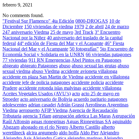
febrero 9, 2021
No comments found.
"Festival Sur Flamenco" 4ta Edición
0800-DROGAS
10 de
Diciembre
150 viviendas de viedma
1979
2 de abril
24 de marzo
247 aniversario Viedma
25 de mayo
3rd Track
3° Encuentro
Nacional por la Niñez
40 aniversario del traslado de la capital
federal
44º edición de Fiesta del Mar y el Acapamte
46° Fiesta
Nacional del Mar y el Acampante
50 fotografías”
5to Encuentro de
Economía Social y Solidaria en la UNRN
66 viviendas patagones
77 viviendas
911 RN Emergencias
Abel Pintos en Patagones
abigeato
abigeato Patagones
abuso
abuso sexual las grutas
abuso
sexual viedma
abuso Viedma
accidente avioneta villalonga
accidente en plaza San Martin de Viedma
accidente en villalonga
accidente jefe de policia patagones
accidente policia
accidente
Pradere
accidente rotonda islas malvinas
accidente villalonga
Aceites Vegetales Usados (AVU’s)
acto
acto 25 de mayo en
Stroeder
acto aniversario de Bolivia
acuerdo paritario patagones
adolescentes
adrian casadei
Adrián Grassi
Aerolíneas Argentinas
Viedma
aeropuerto
AFIP Viedma
Agencia de Recaudación
Tributaria
agencia Télam
agrupación atletica Las Maras
Agrupación
Raúl Alfonsin
aguas rionegrinas
Aguas Rionegrinas SA
aguinaldo
Ahgzarn
ahogado en el río Negro
Alberto Castillo
alberto
weretilneck
alcira argumedo
aldo boffa
Aldo Pier
Alejandro
Alejandro Asis
Alejandro Gatica
alejandro marinao
Alejandro