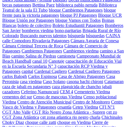
becas patagones
Bettina Paez
biblioteca pablo neruda
Biblioteca
Teatral de la sala El Tubo
bloque Cambiemos Patagones
bloque
frente para la victoria patagones
bloque PJ Patagones
Bloque UCR
Bloque Unión por Patagones
bloque Vamos con Todos
Boinas
Blancas
boleto de colectivo
Boleto Estudiantil Patagones
Bomberos
San Javier
bomberos viedma
bono-paritarias
Brigada Rural de Río
Colorado
Buscando nuevos talentos
búsqueda
búsquedas
CAINA
calle Comodoro Rivadavia Patagones
Cámara Agraria de Conesa
Cámara Criminal Tercera de Roca
Cámara de Comercio de
Patagones
Cambiemos Patagones
Cambiemos viedma
camino a San
Blas
camino Salina de Piedras
camioneta
Campeonato Mundial de
Beach Handball
canal 10
Canotaje
capacitación de Educación Vial
en la Escuela Secundaria N° 3
capacitación RCP Viedma y
Patagones
capital
Cardenal Cagliero
Cardenal Cagliero Patagones
carlos Balogh
Carlos Espinosa
Casa de Abrigo Patagones
Casa
Peronista
casa viedma
Caso Solano
casona bachi chironi
Catamaran
caza de jabali en patagones
caza plaguicida de chancho jabali
cazadores
Ceferino Namuncurá
CEM 4
Cementerio Viedma
cementos del sur
Censo de mascotas Viedma
Censo poblacional
Viedma
Centro de Atención Municipal
Centro de Monitoreo
Centro
Vasco de Viedma y Patagones
cesantía
Cetep Viedma
CFI N°1
CGT Alto Valle
CGT Río Negro Zona Atlántica - Supren
cgt zo
CGT Zona Atlántica
cgt zona atlantica rio negro
charla
Chichinales
Choky Diaz
choque calle zatti
choque en Viedma
Cierre de