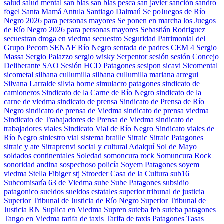
salud
salud mental
san blas
san blas pesca
san javier
sanción
sandro
fogel
Santa Mamá Antula
Santiago Dalmaú
Se poJuegos de Río
Negro 2026 para personas mayores
Se ponen en marcha los Juegos
de Río Negro 2026 para personas mayores
Sebastián Rodriguez
secuestran droga en viedma
secuestro
Seguridad Patrimonial del
Grupo Pecom
SENAF Río Negro
sentada de padres CEM 4
Sergio
Massa
Sergio Palazzo
sergio wisky
Serpentor
sesión
sesión Concejo
Deliberante SAO
Sesión HCD Patagones
sesipon
sicavi
Sicomental
sicometal
silbana cullumilla
silbana cullumilla mariana arregui
Silvana Larralde
silvia horne
simulacro patagones
sindicato de
camioneros
Sindicato de la Carne de Río Negro
sindicato de la
carne de viedma
sindicato de prensa
Sindicato de Prensa de Río
Negro
sindicato de prensa de Viedma
sindicato de prensa viedma
Sindicato de Trabajadores de Prensa de Viedma
sindicato de
trabajadores viales
Sindicato Vial de Río Negro
Sindicato viales de
Río Negro
siniestro vial
sistema braille
Sitraic
Sitraic Patagones
sitraic y ate
Sitraprenvi
social y cultural Adalquí
Sol de Mayo
soldados continentales
Soledad
somoncura rock
Somuncura Rock
sonoridad andina
sospechoso policía
Soyem Patagones
soyem
viedma
Stella Fibiger
stj
Stroeder Casa de la Cultura
sub16
Subcomisaría 63 de Viedma
sube
Sube Patagones
subsidio
patagonico
sueldos
sueldos estatales
superior tribunal de justicia
Superior Tribunal de Justicia de Río Negro
Superior Tribunal de
Justicia RN
Suplica en Viedma
Supren
suteba feb
suteba patagones
Tango en Viedma
tarifa de taxis
Tarifa de taxis Patagones
Tasas