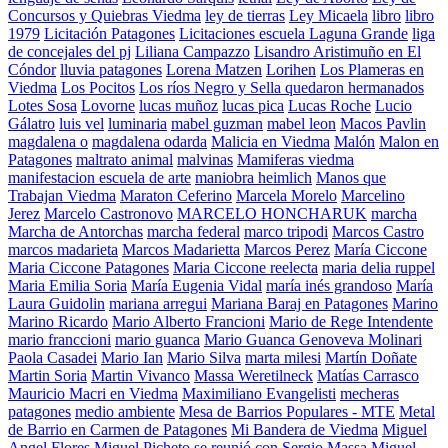
Concursos y Quiebras Viedma
ley de tierras
Ley Micaela
libro
libro
1979
Licitación Patagones
Licitaciones escuela Laguna Grande
liga
de concejales del pj
Liliana Campazzo
Lisandro Aristimuño en El
Cóndor
lluvia patagones
Lorena Matzen
Lorihen
Los Plameras en
Viedma
Los Pocitos
Los ríos Negro y Sella quedaron hermanados
Lotes Sosa
Lovorne
lucas muñoz
lucas pica
Lucas Roche
Lucio
Gálatro
luis vel
luminaria
mabel guzman
mabel leon
Macos Pavlin
magdalena o
magdalena odarda
Malicia en Viedma
Malón
Malon en
Patagones
maltrato animal
malvinas
Mamiferas viedma
manifestacion escuela de arte
maniobra heimlich
Manos que
Trabajan Viedma
Maraton Ceferino
Marcela Morelo
Marcelino
Jerez
Marcelo Castronovo
MARCELO HONCHARUK
marcha
Marcha de Antorchas
marcha federal
marco tripodi
Marcos Castro
marcos madarieta
Marcos Madarietta
Marcos Perez
María Ciccone
Maria Ciccone Patagones
Maria Ciccone reelecta
maria delia ruppel
Maria Emilia Soria
María Eugenia Vidal
maría inés grandoso
María
Laura Guidolin
mariana arregui
Mariana Baraj en Patagones
Marino
Marino Ricardo
Mario Alberto Francioni
Mario de Rege Intendente
mario franccioni
mario guanca
Mario Guanca Genoveva Molinari
Paola Casadei
Mario Ian
Mario Silva
marta milesi
Martín Doñate
Martin Soria
Martin Vivanco
Massa Weretilneck
Matías Carrasco
Mauricio Macri en Viedma
Maximiliano Evangelisti
mecheras
patagones
medio ambiente
Mesa de Barrios Populares - MTE
Metal
de Barrio en Carmen de Patagones
Mi Bandera de Viedma
Miguel
Angel Flores
Miguel Picheto se reunió con Sergio Massa
Miguel