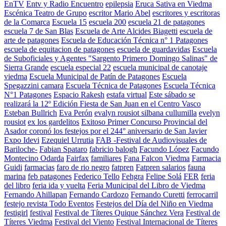
EnTV
Entv y Radio Encuentro
epilepsia
Eruca Sativa en Viedma
Escénica Teatro de Grupo
escritor Mario Abel
escritores y escritoras
de la Comarca
Escuela 15
escuela 200
escuela 21 de patagones
escuela 7 de San Blas
Escuela de Arte Alcides Biagetti
escuela de
arte de patagones
Escuela de Educación Técnica n° 1 Patagones
escuela de equitacion de patagones
escuela de guardavidas
Escuela
de Suboficiales y Agentes "Sargento Primero Domingo Salinas" de
Sierra Grande
escuela especial 22
escuela municipal de canotaje
viedma
Escuela Municipal de Patín de Patagones
Escuela
Spegazzini camara
Escuela Técnica de Patagones
Escuela Técnica
N°1 Patagones
Espacio Rakesh
estafa virtual
Este sábado se
realizará la 12º Edición Fiesta de San Juan en el Centro Vasco
Esteban Bullrich
Eva Perón
evalyn rousiot silbana cullumilla
evelyn
rousiot
ex los gardelitos
Exitoso Primer Concurso Provincial del
Asador coronó los festejos por el 244° aniversario de San Javier
Expo Idevi
Ezequiel Urrutia
FAB -Festival de Audiovisuales de
Bariloche-
Fabian Spataro
fabricio balogh
Facundo López
Facundo
Montecino Odarda
Fairfax
familiares
Fana Falcon Viedma
Farmacia
Guidi
farmacias
faro de rio negro
fatpren
Fatpren salarios
fauna
marina
feb patagones
Federico Tello
Fehgra
Felipe Solá
FER
feria
del libro
feria ida y vuelta
Feria Municipal del Libro de Viedma
Fernando Ahillapan
Fernando Cardozo
Fernando Curetti
ferrocarril
festejo revista Todo Eventos
Festejos del Día del Niño en Viedma
festigirl
festival
Festival de Títeres Quique Sánchez Vera
Festival de
Títeres Viedma
Festival del Viento
Festival Internacional de Títeres