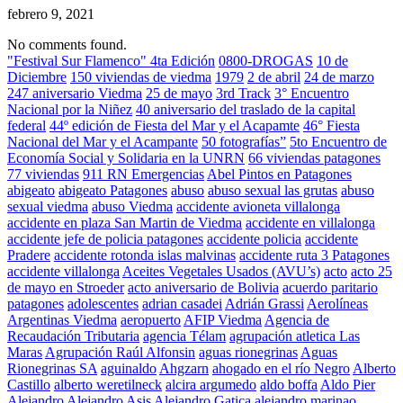
febrero 9, 2021
No comments found.
"Festival Sur Flamenco" 4ta Edición
0800-DROGAS
10 de
Diciembre
150 viviendas de viedma
1979
2 de abril
24 de marzo
247 aniversario Viedma
25 de mayo
3rd Track
3° Encuentro
Nacional por la Niñez
40 aniversario del traslado de la capital
federal
44º edición de Fiesta del Mar y el Acapamte
46° Fiesta
Nacional del Mar y el Acampante
50 fotografías”
5to Encuentro de
Economía Social y Solidaria en la UNRN
66 viviendas patagones
77 viviendas
911 RN Emergencias
Abel Pintos en Patagones
abigeato
abigeato Patagones
abuso
abuso sexual las grutas
abuso
sexual viedma
abuso Viedma
accidente avioneta villalonga
accidente en plaza San Martin de Viedma
accidente en villalonga
accidente jefe de policia patagones
accidente policia
accidente
Pradere
accidente rotonda islas malvinas
accidente ruta 3 Patagones
accidente villalonga
Aceites Vegetales Usados (AVU’s)
acto
acto 25
de mayo en Stroeder
acto aniversario de Bolivia
acuerdo paritario
patagones
adolescentes
adrian casadei
Adrián Grassi
Aerolíneas
Argentinas Viedma
aeropuerto
AFIP Viedma
Agencia de
Recaudación Tributaria
agencia Télam
agrupación atletica Las
Maras
Agrupación Raúl Alfonsin
aguas rionegrinas
Aguas
Rionegrinas SA
aguinaldo
Ahgzarn
ahogado en el río Negro
Alberto
Castillo
alberto weretilneck
alcira argumedo
aldo boffa
Aldo Pier
Alejandro
Alejandro Asis
Alejandro Gatica
alejandro marinao