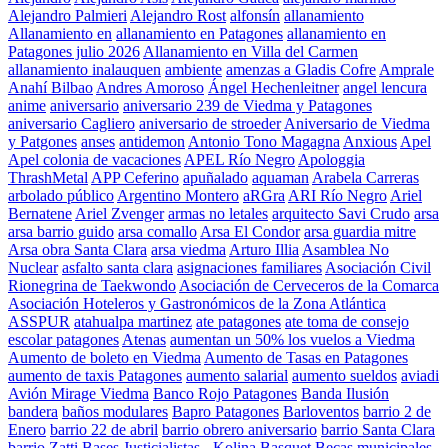
Alejandro Palmieri
Alejandro Rost
alfonsín
allanamiento
Allanamiento en
allanamiento en Patagones
allanamiento en
Patagones julio 2026
Allanamiento en Villa del Carmen
allanamiento inalauquen
ambiente
amenzas a Gladis Cofre
Amprale
Anahí Bilbao
Andres Amoroso
Ángel Hechenleitner
angel lencura
anime
aniversario
aniversario 239 de Viedma y Patagones
aniversario Cagliero
aniversario de stroeder
Aniversario de Viedma
y Patgones
anses
antidemon
Antonio Tono Magagna
Anxious
Apel
Apel colonia de vacaciones
APEL Río Negro
Apologgia
ThrashMetal
APP Ceferino
apuñalado
aquaman
Arabela Carreras
arbolado público
Argentino Montero
aRGra
ARI Río Negro
Ariel
Bernatene
Ariel Zvenger
armas no letales
arquitecto Savi Crudo
arsa
arsa barrio guido
arsa comallo
Arsa El Condor
arsa guardia mitre
Arsa obra Santa Clara
arsa viedma
Arturo Illia
Asamblea No
Nuclear
asfalto santa clara
asignaciones familiares
Asociación Civil
Rionegrina de Taekwondo
Asociación de Cerveceros de la Comarca
Asociación Hoteleros y Gastronómicos de la Zona Atlántica
ASSPUR
atahualpa martinez
ate patagones
ate toma de consejo
escolar patagones
Atenas
aumentan un 50% los vuelos a Viedma
Aumento de boleto en Viedma
Aumento de Tasas en Patagones
aumento de taxis Patagones
aumento salarial
aumento sueldos
aviadi
Avión Mirage Viedma
Banco Rojo Patagones
Banda Ilusión
bandera
baños modulares
Bapro Patagones
Barloventos
barrio 2 de
Enero
barrio 22 de abril
barrio obrero aniversario
barrio Santa Clara
barrio Zatti
Bases Justicialistas - Kolina
Basquet
Becas municipales