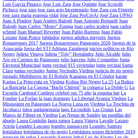
Luis Garcia Pinasco
Jose Luis Zara
Jose Quintin
Jose Scorolli
Pichuco
jose zara
jose zara acto bicentenario
Jose Zara con Frigerio
jose zara maria eugenia vidal
Jose Zara ProCreAr
José Zara UPSO
Juan A Pradere
Juan Andres Balogh
Juan Antonio Bernardi
Juan
Balogh
Juan Carlos "Mono" Zuniga
juan carlos scalesi
juan carlos
schmid
Juan Manuel Reverter
Juan Pablo Barreno
Juan Pablo
Lozano
Juan Ponce
jubilados
juegos adultos mayores
Juegos
Bonaerenses 2017
Juegos Bonaerenses Patagones 2026
Juegos de la
Araucanía
Jueza del STJ Adriana Zaratiegui
juicios políticos en Río
Negro
Julieta Vinaya
Julieta “Toly” Hernández
Julio Alcalde
Julio
Aro en Carmen de Patagones
julio barcena
Julio Costantino
Junta
Electoral Municipal
junta vecinal 915 viviendas
junta vecinal Santa
Clara
juntas vecinales
Juntas Vecinales Viedma
justicia de rio negro
juzgado Multifueros de El Bolsón
Kapanga en El Cóndor
karate
Karina La Princesita en Viedma
Kolina Río Negro
La 25
La Baliza
La Bancaria
La Casona “Bachi Chironi”
la comarca
La Doble G
La
Escuela Cardenal Cagliero celebró sus 75 año
la esquina bar
La
Fondue
La Forlan
la juan domingo
La Libertad Avanza Viedma
La
Mississippi en Patagones
La Nueva Luna en Viedma
La Trochita de
Jacobacci
labor parlamentaria
lago Escondido
Las Grutas
Las
Manos de Filippi en Viedma
Las Nenas de Sandro
las pastillas del
abuelo
Laura Guidolin
laura ramos
Laura Vinaya
Lavalle
Lazaro
Artola
Leandro Lascano
leandro massaccesi
Leandro Santoro
legislatura
legislatura de rio negro
Legislatura sesion diciembre 2019
lenguaje de señas
Leonardo Sarquis
lethal
Ley de Aborto
Ley de