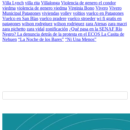
Villa Lynch
villa rita
Villalonga
Violencia de genero el condor
viedma
violencia de genero viedma
Virginia Bono
Vivero
Vivero
Municipal Patagones
viviendas
volley
voltios
vuelco en Patagones
Vuelco en San Blas
vuelco pradere
vuelco stroeder
wi fi gratis en
patagones
wilson rodrgiuez
wilson rodriguez
zara Atenas
zara macri
zara pichetto
zara vidal
zonificación
¿Qué pasa en la SENAF Río
Negro? La denuncia detrás de la protesta en el ECOS La Casita de
Nehuen
“La Noche de los Bares”
“Ni Una Menos”