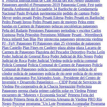
4° Festival Internacional de Cine Social del Río Negro
patagones
Patagones aprobó el Presupuesto 2019
Patagonia Comic Fest
patin
Patrulla Ambiental del Escuadrón 34 Bariloche de Gendarmería
Nacional
Paulo Bykaluk
pavimentación
pedido de captura
Pedro
Meyer
pedro pesatti
Pedro Pesatti Edersa
Pedro Pesatti en Bariloche
Pedro Pesatti Ipross
Pedro Pesatti paro de mujeres
Pelea entre
bandas en Carmen de Patagones
pelucas oncológicas patagones
Peña del Bailarin
Pensiones Patagones
periodista y escritor Carlos
Espinosa
Perla Prigoshin
Peronismo Militante
Pesatti - Weretilneck
Pesca infantil San Blas
Pier
pirotecnia patagones
pirotecnia viedma
PJ - FpV Patagones
PJ Patagones
plan 25 viviendas de patagones
Plan Castello
Plan Fines en Cagliero
plaza alsina
plaza Lacarra de
Carmen de Patagones
Plazoleta del Pescador Deportivo
Pocho León
Poder Judicial de General Roca
Poder Judicial de Río Negro
Poder
Judicial de Roca
Poder Judicial Viedma
policía
policia comunal
Policía Comunal
Policia Comunal de Carmen de Patagones
Policía
Comunal de Patagones
policia comunal patagones
policia de el
cóndor
policia de patagones
policia de rio negr
policia de rio negro
policias maragatos
Por Alejandro Assis - Presidente del Centro de
Inversión y Desarrollo Patagónico — CIDP
Portal de Servicios de
Viedma
Pre-cooperativa de la Chacra Spegazzini
Prefectura
Patagones
prensa charla
primer calefón solar en Viedma
Primer
encuentro de “Mujeres y Economía Social”
Primera Feria del
Regalo
Primera fiesta de la Cerveza Artesana de Viedma
PRO Río
Negro
Procrear
programa "Un Lote
Programa Acompañar
Programa