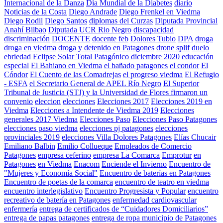
Internacional de la Danza
Día Mundial de la Diabetes
diario
Noticias de la Costa
Diego Andrade
Diego Frenkel en Viedma
Diego Rodil
Diego Santos
diplomas del Curzas
Diputada Provincial
Anahí Bilbao
Diputada UCR Rio Negro
discapacidad
discriminación
DOCENTE
docente feb
Dolores Tubio
DPA
droga
droga en viedma
droga y detenido en Patagones
drone splif
duelo
ebriedad
Eclipse Solar Total Patagónico diciembre 2020
educación
especial
El Bahiano en Viedma
el bañado patagones
el condor
El
Cóndor
El Cuento de las Comadrejas
el progreso viedma
El Refugio
- ESFA
el Secretario General de APEL Río Negro
El Superior
Tribunal de Justicia (STJ) y la Universidad de Flores firmaron un
convenio
eleccion
elecciones
Elecciones 2017
Elecciones 2019 en
Viedma
Elecciones a Intendente de Viedma 2019
Elecciones
generales 2017 Viedma
Elecciones Paso
Elecciones Paso Patagones
elecciones paso viedma
elecciones pj patagones
elecciones
provinciales 2019
elecciones Villa Dolores Patagones
Elías Chucair
Emiliano Balbin
Emilio Collueque
Empleados de Comercio
Patagones
empresa ceferino
empresa La Comarca
Emprotur
en
Patagones
en Viedma
Enacom
Enciende el Invierno
Encuentro de
"Mujeres y Economía Social"
Encuentro de baterías en Patagones
Encuentro de poetas de la comarca
encuentro de teatro en viedma
encuentro interlegislativo
Encuentro Progresista y Popular
encuentro
recreativo de batería en Patagones
enfermedad cardiovascular
enfermería
entrega de certificados de “Cuidadores Domiciliarios”
entrega de papas patagones
entrega de ropa municipio de Patagones