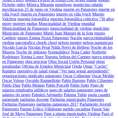
Pichetto
miles
Mónica Miranda
monólogo
montecino odarda
movilizacion 25 de junio en Viedma
muerte en Patagones
muerte en
villa lynch
muerto en Patagones
muerto en villa lynch
Muerto
Valcheta
muestra fotográfica
muestra fotográfica colectiva “50 años
mujer
mujeres
multas
Muncipalidad de Viedma
mundial
Municipalidad de Patagones
municipalidad de viedma
municipio
Municipio de Patagones
Murió Juan Manuel de la Sota
museo
Cagliero
museo Emma Nozzi Patagones
Nación
narcocriminalidad
viedma
narcotrafico choele choel
nelson montes
nelson namuncura
Nicolás García
Nicolas Peral
Nilda Nervi de Belloso
Noche de los
Museos
Noche de milonga
Nompalidece
Nora Cader
Norberto
Rodriguez
Norina Lopez
Nuestra Señora del Carmen
nueva rotonda
en Patagones
obra procrear
Obra Social Unión Personal
obras
paralizadas
Oficina de Empleo Municipal
Ojeda
Omar "Cacho"
Ramirez
operativo de salud visual "Ver para seguir aprendiendo"
organizaciones sindicales patagones
Oscar Collueque
Oscar Meilán
Oscar Veloso
Osvaldo Rampellotto
Pablo Barreno
Pablo Cifuentes
Pablo Diaz
Pablo Melano
Pablo Porcelli
Pablo Soler
Pago de
salarios empleados públicos
pago de salarios patagones
pago de
salarios río negro
Palmieri Alejandro
Paloma Tubio
paola casadei
paraepade
paritarias docente
Paritarias municipales Patagones
Paritarias Patagones
paritarias patagones 2017
Parlamento Juvenil
Patagones
Parque Eolico Villalonga
partido socialista
Pasaje San
José de Mayo Patagones
Pase a planta municipales Viedma
Pasó el