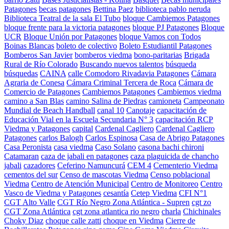
Patagones
becas patagones
Bettina Paez
biblioteca pablo neruda
Biblioteca Teatral de la sala El Tubo
bloque Cambiemos Patagones
bloque frente para la victoria patagones
bloque PJ Patagones
Bloque
UCR
Bloque Unión por Patagones
bloque Vamos con Todos
Boinas Blancas
boleto de colectivo
Boleto Estudiantil Patagones
Bomberos San Javier
bomberos viedma
bono-paritarias
Brigada
Rural de Río Colorado
Buscando nuevos talentos
búsqueda
búsquedas
CAINA
calle Comodoro Rivadavia Patagones
Cámara
Agraria de Conesa
Cámara Criminal Tercera de Roca
Cámara de
Comercio de Patagones
Cambiemos Patagones
Cambiemos viedma
camino a San Blas
camino Salina de Piedras
camioneta
Campeonato
Mundial de Beach Handball
canal 10
Canotaje
capacitación de
Educación Vial en la Escuela Secundaria N° 3
capacitación RCP
Viedma y Patagones
capital
Cardenal Cagliero
Cardenal Cagliero
Patagones
carlos Balogh
Carlos Espinosa
Casa de Abrigo Patagones
Casa Peronista
casa viedma
Caso Solano
casona bachi chironi
Catamaran
caza de jabali en patagones
caza plaguicida de chancho
jabali
cazadores
Ceferino Namuncurá
CEM 4
Cementerio Viedma
cementos del sur
Censo de mascotas Viedma
Censo poblacional
Viedma
Centro de Atención Municipal
Centro de Monitoreo
Centro
Vasco de Viedma y Patagones
cesantía
Cetep Viedma
CFI N°1
CGT Alto Valle
CGT Río Negro Zona Atlántica - Supren
cgt zo
CGT Zona Atlántica
cgt zona atlantica rio negro
charla
Chichinales
Choky Diaz
choque calle zatti
choque en Viedma
Cierre de