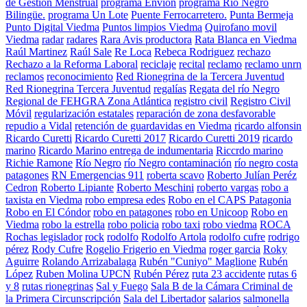
de Gestión Menstrual
programa Envion
programa Río Negro
Bilingüe.
programa Un Lote
Puente Ferrocarretero.
Punta Bermeja
Punto Digital Viedma
Puntos limpios Viedma
Quirofano movil
Viedma
radar
radares
Rara Avis productora
Rata Blanca en Viedma
Raúl Martinez
Raúl Sale
Re Loca
Rebeca Rodriguez
rechazo
Rechazo a la Reforma Laboral
reciclaje
recital
reclamo
reclamo unrn
reclamos
reconocimiento
Red Rionegrina de la Tercera Juventud
Red Rionegrina Tercera Juventud
regalías
Regata del río Negro
Regional de FEHGRA Zona Atlántica
registro civil
Registro Civil
Móvil
regularización estatales
reparación de zona desfavorable
repudio a Vidal
retención de guardavidas en Viedma
ricardo alfonsin
Ricardo Curetti
Ricardo Curetti 2017
Ricardo Curetti 2019
ricardo
marino
Ricardo Marino entrega de indumentaria
Riccrdo marino
Richie Ramone
Río Negro
río Negro contaminación
río negro costa
patagones
RN Emergencias 911
roberta scavo
Roberto Julían Peréz
Cedron
Roberto Lipiante
Roberto Meschini
roberto vargas
robo a
taxista en Viedma
robo empresa edes
Robo en el CAPS Patagonia
Robo en El Cóndor
robo en patagones
robo en Unicoop
Robo en
Viedma
robo la estrella
robo policia
robo taxi
robo viedma
ROCA
Rochas legislador
rock
rodolfo
Rodolfo Artola
rodolfo cufre
rodrigo
pérez
Rody Cufre
Rogelio Frigerio en Viedma
roger garcia
Roky
Aguirre
Rolando Arrizabalaga
Rubén "Cuniyo" Maglione
Rubén
López
Ruben Molina UPCN
Rubén Pérez
ruta 23 accidente
rutas 6
y 8
rutas rionegrinas
Sal y Fuego
Sala B de la Cámara Criminal de
la Primera Circunscripción
Sala del Libertador
salarios
salmonella