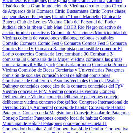
Bachilleratos Patagones
cine gama
Cine Gama Viedma
Circuito
Histórico de la Gran Inundación de Viedma
circuito teatro
Círculo
de Arqueros de la Comarca
Cirilo Bustamante
Cirilo Torres
clases
suspendidas en Patagones
Claudio "Tano" Marciello
Clínica de
Batería
Club de Leones Viedma
Club del Personal del Poder
Judicial
club la ribera
Club Mau
COER Río Negro
colectivo de
acción jurídica
colectivos
Colonia de Vacaciones Municipalidad de
Viedma
colonia de vacaciones villalonga
colonos españoles
Comallo
Comarca Comic Fest 6
Comarca Comics Fest 5
Comarca
Comics Feste IV
Comarca Racinguista
combustible
comedor El
Lorito
comercios
Comisaría 1era
comisaria 30
Comisaria 34
comisaria 38
Comisaría de la Mujer Viedma
comisaria las grutas
comisaría móvil Villa Lynch
Comisaría primera
Comisaria Primera
Viedma
Comisión de Becas Terciarias y Universitarias Patagones
comisión de sociales
comisión local de hábitat
comisiones
Comisiones de Gobierno y Asuntos Vecinales
Concejal Walter
Dalinger
concejales
concejales de la comarca
concejales del FpV
Viedma
concejales FpV Viedma
concejales viedma
Concejo
Deliberante de Viedma
concejo deliberante patagones
concejo
deliberante viedma
concurso fotográfico
Congreso Internacional de
Derecho Civil y Ambiental
consejo de habitat
Consejo de Hábitat
Patagones
Consejo de la Magistratura
Consejo Escolar de Patagones
Consejo Escolar Patagones
consejo local de habitat
Consejo
Municipal de Hábitat Patagones
cooperadora escuela 11
Cooperadora hospital Zatti
Cooperativa 24 de Octubre
Cooperativa