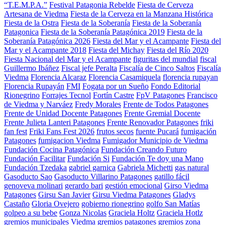
“T.E.M.P.A.”
Festival Patagonia Rebelde
Fiesta de Cerveza
Artesana de Viedma
Fiesta de la Cerveza en la Manzana Histórica
Fiesta de la Ostra
Fiesta de la Soberanía
Fiesta de la Soberanía
Patagonica
Fiesta de la Soberanía Patagónica 2019
Fiesta de la
Soberanía Patagónica 2026
Fiesta del Mar y el Acampante
Fiesta del
Mar y el Acampante 2018
Fiesta del Michay
Fiesta del Río 2020
Fiesta Nacional del Mar y el Acampante
figuritas del mundial
fiscal
Guillermo Ibáñez
Fiscal jefe Peralta
Fiscalía de Cinco Saltos
Fiscalía
Viedma
Florencia Alcaraz
Florencia Casamiquela
florencia rupayan
Florencia Rupayán
FMI
Fogata por un Sueño
Fondo Editorial
Rionegrino
Forrajes Tecnol
Fortín Castre
FpV Patagones
Francisco
de Viedma y Narváez
Fredy Morales
Frente de Todos Patagones
Frente de Unidad Docente Patagones
Frente Gremial Docente
Frente Julieta Lanteri Patagones
Frente Renovador Patagones
friki
fan fest
Friki Fans Fest 2026
frutos secos
fuente Pucará
fumigación
Patagones
fumigacion Viedma
Fumigador Municipio de Viedma
Fundación Cocina Patagónica
Fundación Creando Futuro
Fundación Facilitar
Fundación Si
Fundación Te doy una Mano
Fundación Tzedaka
gabriel garnica
Gabriela Michetti
gas natural
Gasoducto Sao
Gasoducto Villarino Patagones
gatillo fácil
genoveva molinari
gerardo bari
gestión emocional
Girso Viedma
Patagones
Girsu San Javier
Girsu Viedma Patagones
Gladys
Castaño
Gloria Ovejero
gobierno rionegrino
golfo San Matías
golpeo a su bebe
Gonza Nicolas
Graciela Holtz
Graciela Hotlz
gremios municipales Viedma
gremios patagones
gremios zona