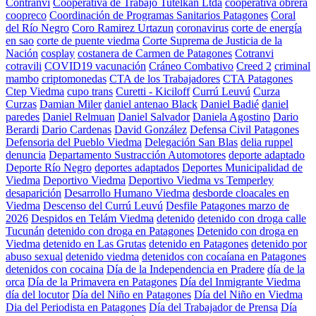
Contranvi
Cooperativa de Trabajo Tutelkan Ltda
cooperativa obrera
coopreco
Coordinación de Programas Sanitarios Patagones
Coral
del Río Negro
Coro Ramirez Urtazun
coronavirus
corte de energía
en sao
corte de puente viedma
Corte Suprema de Justicia de la
Nación
cosplay
costanera de Carmen de Patagones
Cotranvi
cotravili
COVID19 vacunación
Cráneo Combativo
Creed 2
criminal
mambo
criptomonedas
CTA de los Trabajadores
CTA Patagones
Ctep Viedma
cupo trans
Curetti - Kiciloff
Currú Leuvú
Curza
Curzas
Damian Miler
daniel antenao Black
Daniel Badié
daniel
paredes
Daniel Relmuan
Daniel Salvador
Daniela Agostino
Dario
Berardi
Dario Cardenas
David González
Defensa Civil Patagones
Defensoria del Pueblo Viedma
Delegación San Blas
delia ruppel
denuncia
Departamento Sustracción Automotores
deporte adaptado
Deporte Río Negro
deportes adaptados
Deportes Municipalidad de
Viedma
Deportivo Viedma
Deportivo Viedma vs Temperley
desaparición
Desarrollo Humano Viedma
desborde cloacales en
Viedma
Descenso del Currú Leuvú
Desfile Patagones marzo de
2026
Despidos en Telám Viedma
detenido
detenido con droga calle
Tucunán
detenido con droga en Patagones
Detenido con droga en
Viedma
detenido en Las Grutas
detenido en Patagones
detenido por
abuso sexual
detenido viedma
detenidos con cocaíana en Patagones
detenidos con cocaina
Día de la Independencia en Pradere
día de la
orca
Día de la Primavera en Patagones
Día del Inmigrante Viedma
día del locutor
Día del Niño en Patagones
Día del Niño en Viedma
Dia del Periodista en Patagones
Día del Trabajador de Prensa
Día