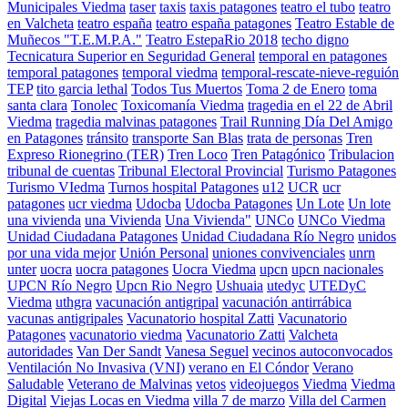
Municipales Viedma
taser
taxis
taxis patagones
teatro el tubo
teatro
en Valcheta
teatro españa
teatro españa patagones
Teatro Estable de
Muñecos "T.E.M.P.A."
Teatro EstepaRio 2018
techo digno
Tecnicatura Superior en Seguridad General
temporal en patagones
temporal patagones
temporal viedma
temporal-rescate-nieve-reguión
TEP
tito garcia lethal
Todos Tus Muertos
Toma 2 de Enero
toma
santa clara
Tonolec
Toxicomanía Viedma
tragedia en el 22 de Abril
Viedma
tragedia malvinas patagones
Trail Running Día Del Amigo
en Patagones
tránsito
transporte San Blas
trata de personas
Tren
Expreso Rionegrino (TER)
Tren Loco
Tren Patagónico
Tribulacion
tribunal de cuentas
Tribunal Electoral Provincial
Turismo Patagones
Turismo VIedma
Turnos hospital Patagones
u12
UCR
ucr
patagones
ucr viedma
Udocba
Udocba Patagones
Un Lote
Un lote
una vivienda
una Vivienda
Una Vivienda"
UNCo
UNCo Viedma
Unidad Ciudadana Patagones
Unidad Ciudadana Río Negro
unidos
por una vida mejor
Unión Personal
uniones convivenciales
unrn
unter
uocra
uocra patagones
Uocra Viedma
upcn
upcn nacionales
UPCN Río Negro
Upcn Rio Negro
Ushuaia
utedyc
UTEDyC
Viedma
uthgra
vacunación antigripal
vacunación antirrábica
vacunas antigripales
Vacunatorio hospital Zatti
Vacunatorio
Patagones
vacunatorio viedma
Vacunatorio Zatti
Valcheta
autoridades
Van Der Sandt
Vanesa Seguel
vecinos autoconvocados
Ventilación No Invasiva (VNI)
verano en El Cóndor
Verano
Saludable
Veterano de Malvinas
vetos
videojuegos
Viedma
Viedma
Digital
Viejas Locas en Viedma
villa 7 de marzo
Villa del Carmen