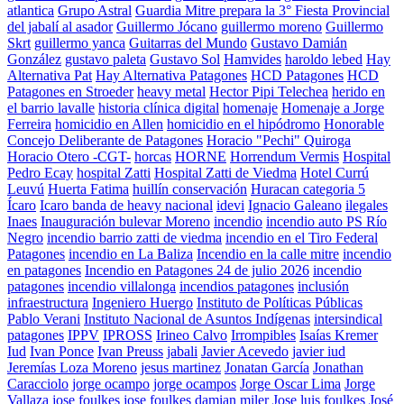
atlantica
Grupo Astral
Guardia Mitre prepara la 3° Fiesta Provincial
del jabalí al asador
Guillermo Jócano
guillermo moreno
Guillermo
Skrt
guillermo yanca
Guitarras del Mundo
Gustavo Damián
González
gustavo paleta
Gustavo Sol
Hamvides
haroldo lebed
Hay
Alternativa Pat
Hay Alternativa Patagones
HCD Patagones
HCD
Patagones en Stroeder
heavy metal
Hector Pipi Telechea
herido en
el barrio lavalle
historia clínica digital
homenaje
Homenaje a Jorge
Ferreira
homicidio en Allen
homicidio en el hipódromo
Honorable
Concejo Deliberante de Patagones
Horacio "Pechi" Quiroga
Horacio Otero -CGT-
horcas
HORNE
Horrendum Vermis
Hospital
Pedro Ecay
hospital Zatti
Hospital Zatti de Viedma
Hotel Currú
Leuvú
Huerta Fatima
huillín conservación
Huracan categoria 5
Ícaro
Icaro banda de heavy nacional
idevi
Ignacio Galeano
ilegales
Inaes
Inauguración bulevar Moreno
incendio
incendio auto PS Río
Negro
incendio barrio zatti de viedma
incendio en el Tiro Federal
Patagones
incendio en La Baliza
Incendio en la calle mitre
incendio
en patagones
Incendio en Patagones 24 de julio 2026
incendio
patagones
incendio villalonga
incendios patagones
inclusión
infraestructura
Ingeniero Huergo
Instituto de Políticas Públicas
Pablo Verani
Instituto Nacional de Asuntos Indígenas
intersindical
patagones
IPPV
IPROSS
Irineo Calvo
Irrompibles
Isaías Kremer
Iud
Ivan Ponce
Ivan Preuss
jabali
Javier Acevedo
javier iud
Jeremías Loza Moreno
jesus martinez
Jonatan García
Jonathan
Caracciolo
jorge ocampo
jorge ocampos
Jorge Oscar Lima
Jorge
Vallaza
jose foulkes
jose foulkes damian miler
Jose luis foulkes
José