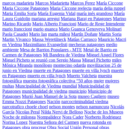
marcos madarieta
Marcos Madarietta
Marcos Perez
María Ciccone
Maria Ciccone Patagones
Maria Ciccone reelecta
maria delia ruppel
Maria Emilia Soria
María Eugenia Vidal
maría inés grandoso
María
Laura Guidolin
mariana arregui
Mariana Baraj en Patagones
Marino
Marino Ricardo
Mario Alberto Francioni
Mario de Rege Intendente
mario franccioni
mario guanca
Mario Guanca Genoveva Molinari
Paola Casadei
Mario Ian
marta milesi
Martín Doñate
Martin Soria
Martin Vivanco
Massa Weretilneck
Matías Carrasco
Mauricio Macri
en Viedma
Maximiliano Evangelisti
mecheras patagones
medio
ambiente
Mesa de Barrios Populares - MTE
Metal de Barrio en
Carmen de Patagones
Mi Bandera de Viedma
Miguel Angel Flores
Miguel Picheto se reunió con Sergio Massa
Miguel Pichetto
miles
Mónica Miranda
monólogo
montecino odarda
movilizacion 25 de
junio en Viedma
muerte en Patagones
muerte en villa lynch
muerto
en Patagones
muerto en villa lynch
Muerto Valcheta
muestra
fotográfica
muestra fotográfica colectiva “50 años
mujer
mujeres
multas
Muncipalidad de Viedma
mundial
Municipalidad de
Patagones
municipalidad de viedma
municipio
Municipio de
Patagones
Murió Juan Manuel de la Sota
museo Cagliero
museo
Emma Nozzi Patagones
Nación
narcocriminalidad viedma
narcotrafico choele choel
nelson montes
nelson namuncura
Nicolás
García
Nicolas Peral
Nilda Nervi de Belloso
Noche de los Museos
Noche de milonga
Nompalidece
Nora Cader
Norberto Rodriguez
Norina Lopez
Nuestra Señora del Carmen
nueva rotonda en
Patagones
obra procrear
Obra Social Unión Personal
obras