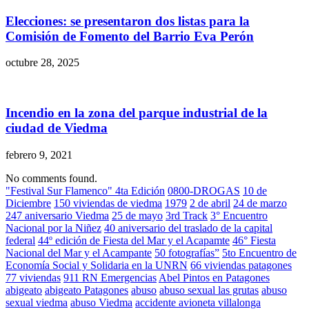
Elecciones: se presentaron dos listas para la
Comisión de Fomento del Barrio Eva Perón
octubre 28, 2025
Incendio en la zona del parque industrial de la
ciudad de Viedma
febrero 9, 2021
No comments found.
"Festival Sur Flamenco" 4ta Edición
0800-DROGAS
10 de
Diciembre
150 viviendas de viedma
1979
2 de abril
24 de marzo
247 aniversario Viedma
25 de mayo
3rd Track
3° Encuentro
Nacional por la Niñez
40 aniversario del traslado de la capital
federal
44º edición de Fiesta del Mar y el Acapamte
46° Fiesta
Nacional del Mar y el Acampante
50 fotografías”
5to Encuentro de
Economía Social y Solidaria en la UNRN
66 viviendas patagones
77 viviendas
911 RN Emergencias
Abel Pintos en Patagones
abigeato
abigeato Patagones
abuso
abuso sexual las grutas
abuso
sexual viedma
abuso Viedma
accidente avioneta villalonga