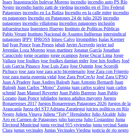
Inaes
Inauguración bulevar Moreno
incendio
incendio auto PS Río
Negro
incendio barrio zatti de viedma
incendio en el Tiro Federal
Patagones
incendio en La Baliza
Incendio en la calle mitre
incendio
en patagones
Incendio en Patagones 24 de julio 2026
incendio
patagones
incendio villalonga
incendios patagones
inclusión
infraestructura
Ingeniero Huergo
Instituto de Políticas Públicas
Pablo Verani
Instituto Nacional de Asuntos Indígenas
intersindical
patagones
IPPV
IPROSS
Irineo Calvo
Irrompibles
Isaías Kremer
Iud
Ivan Ponce
Ivan Preuss
jabali
Javier Acevedo
javier iud
Jeremías Loza Moreno
jesus martinez
Jonatan García
Jonathan
Caracciolo
jorge ocampo
jorge ocampos
Jorge Oscar Lima
Jorge
Vallaza
jose foulkes
jose foulkes damian miler
Jose luis foulkes
José
Luis Garcia Pinasco
Jose Luis Zara
Jose Quintin
Jose Scorolli
Pichuco
jose zara
jose zara acto bicentenario
Jose Zara con Frigerio
jose zara maria eugenia vidal
Jose Zara ProCreAr
José Zara UPSO
Juan A Pradere
Juan Andres Balogh
Juan Antonio Bernardi
Juan
Balogh
Juan Carlos "Mono" Zuniga
juan carlos scalesi
juan carlos
schmid
Juan Manuel Reverter
Juan Pablo Barreno
Juan Pablo
Lozano
Juan Ponce
jubilados
juegos adultos mayores
Juegos
Bonaerenses 2017
Juegos Bonaerenses Patagones 2026
Juegos de la
Araucanía
Jueza del STJ Adriana Zaratiegui
juicios políticos en Río
Negro
Julieta Vinaya
Julieta “Toly” Hernández
Julio Alcalde
Julio
Aro en Carmen de Patagones
julio barcena
Julio Costantino
Junta
Electoral Municipal
junta vecinal 915 viviendas
junta vecinal Santa
Clara
juntas vecinales
Juntas Vecinales Viedma
justicia de rio negro