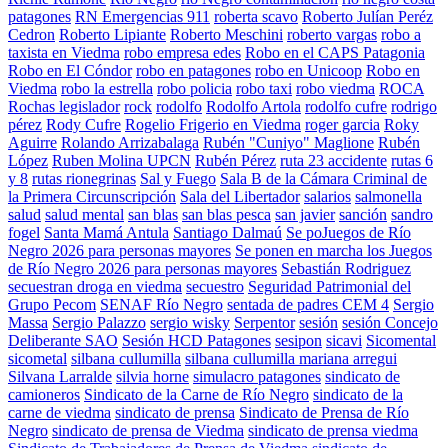
patagones
RN Emergencias 911
roberta scavo
Roberto Julían Peréz
Cedron
Roberto Lipiante
Roberto Meschini
roberto vargas
robo a
taxista en Viedma
robo empresa edes
Robo en el CAPS Patagonia
Robo en El Cóndor
robo en patagones
robo en Unicoop
Robo en
Viedma
robo la estrella
robo policia
robo taxi
robo viedma
ROCA
Rochas legislador
rock
rodolfo
Rodolfo Artola
rodolfo cufre
rodrigo
pérez
Rody Cufre
Rogelio Frigerio en Viedma
roger garcia
Roky
Aguirre
Rolando Arrizabalaga
Rubén "Cuniyo" Maglione
Rubén
López
Ruben Molina UPCN
Rubén Pérez
ruta 23 accidente
rutas 6
y 8
rutas rionegrinas
Sal y Fuego
Sala B de la Cámara Criminal de
la Primera Circunscripción
Sala del Libertador
salarios
salmonella
salud
salud mental
san blas
san blas pesca
san javier
sanción
sandro
fogel
Santa Mamá Antula
Santiago Dalmaú
Se poJuegos de Río
Negro 2026 para personas mayores
Se ponen en marcha los Juegos
de Río Negro 2026 para personas mayores
Sebastián Rodriguez
secuestran droga en viedma
secuestro
Seguridad Patrimonial del
Grupo Pecom
SENAF Río Negro
sentada de padres CEM 4
Sergio
Massa
Sergio Palazzo
sergio wisky
Serpentor
sesión
sesión Concejo
Deliberante SAO
Sesión HCD Patagones
sesipon
sicavi
Sicomental
sicometal
silbana cullumilla
silbana cullumilla mariana arregui
Silvana Larralde
silvia horne
simulacro patagones
sindicato de
camioneros
Sindicato de la Carne de Río Negro
sindicato de la
carne de viedma
sindicato de prensa
Sindicato de Prensa de Río
Negro
sindicato de prensa de Viedma
sindicato de prensa viedma