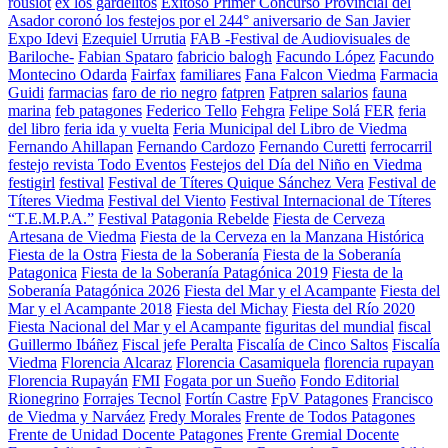
rousiot
ex los gardelitos
Exitoso Primer Concurso Provincial del
Asador coronó los festejos por el 244° aniversario de San Javier
Expo Idevi
Ezequiel Urrutia
FAB -Festival de Audiovisuales de
Bariloche-
Fabian Spataro
fabricio balogh
Facundo López
Facundo
Montecino Odarda
Fairfax
familiares
Fana Falcon Viedma
Farmacia
Guidi
farmacias
faro de rio negro
fatpren
Fatpren salarios
fauna
marina
feb patagones
Federico Tello
Fehgra
Felipe Solá
FER
feria
del libro
feria ida y vuelta
Feria Municipal del Libro de Viedma
Fernando Ahillapan
Fernando Cardozo
Fernando Curetti
ferrocarril
festejo revista Todo Eventos
Festejos del Día del Niño en Viedma
festigirl
festival
Festival de Títeres Quique Sánchez Vera
Festival de
Títeres Viedma
Festival del Viento
Festival Internacional de Títeres
“T.E.M.P.A.”
Festival Patagonia Rebelde
Fiesta de Cerveza
Artesana de Viedma
Fiesta de la Cerveza en la Manzana Histórica
Fiesta de la Ostra
Fiesta de la Soberanía
Fiesta de la Soberanía
Patagonica
Fiesta de la Soberanía Patagónica 2019
Fiesta de la
Soberanía Patagónica 2026
Fiesta del Mar y el Acampante
Fiesta del
Mar y el Acampante 2018
Fiesta del Michay
Fiesta del Río 2020
Fiesta Nacional del Mar y el Acampante
figuritas del mundial
fiscal
Guillermo Ibáñez
Fiscal jefe Peralta
Fiscalía de Cinco Saltos
Fiscalía
Viedma
Florencia Alcaraz
Florencia Casamiquela
florencia rupayan
Florencia Rupayán
FMI
Fogata por un Sueño
Fondo Editorial
Rionegrino
Forrajes Tecnol
Fortín Castre
FpV Patagones
Francisco
de Viedma y Narváez
Fredy Morales
Frente de Todos Patagones
Frente de Unidad Docente Patagones
Frente Gremial Docente