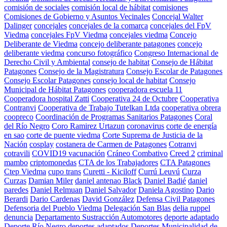
comisión de sociales
comisión local de hábitat
comisiones
Comisiones de Gobierno y Asuntos Vecinales
Concejal Walter
Dalinger
concejales
concejales de la comarca
concejales del FpV
Viedma
concejales FpV Viedma
concejales viedma
Concejo
Deliberante de Viedma
concejo deliberante patagones
concejo
deliberante viedma
concurso fotográfico
Congreso Internacional de
Derecho Civil y Ambiental
consejo de habitat
Consejo de Hábitat
Patagones
Consejo de la Magistratura
Consejo Escolar de Patagones
Consejo Escolar Patagones
consejo local de habitat
Consejo
Municipal de Hábitat Patagones
cooperadora escuela 11
Cooperadora hospital Zatti
Cooperativa 24 de Octubre
Cooperativa
Contranvi
Cooperativa de Trabajo Tutelkan Ltda
cooperativa obrera
coopreco
Coordinación de Programas Sanitarios Patagones
Coral
del Río Negro
Coro Ramirez Urtazun
coronavirus
corte de energía
en sao
corte de puente viedma
Corte Suprema de Justicia de la
Nación
cosplay
costanera de Carmen de Patagones
Cotranvi
cotravili
COVID19 vacunación
Cráneo Combativo
Creed 2
criminal
mambo
criptomonedas
CTA de los Trabajadores
CTA Patagones
Ctep Viedma
cupo trans
Curetti - Kiciloff
Currú Leuvú
Curza
Curzas
Damian Miler
daniel antenao Black
Daniel Badié
daniel
paredes
Daniel Relmuan
Daniel Salvador
Daniela Agostino
Dario
Berardi
Dario Cardenas
David González
Defensa Civil Patagones
Defensoria del Pueblo Viedma
Delegación San Blas
delia ruppel
denuncia
Departamento Sustracción Automotores
deporte adaptado
Deporte Río Negro
deportes adaptados
Deportes Municipalidad de