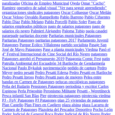
paralizadas
Oficina de Empleo Municipal
Ojeda
Omar "Cacho"
Ramirez
operativo de salud visual "Ver para seguir aprendiendo"
organizaciones sindicales patagones
Oscar Collueque
Oscar Meilán
Oscar Veloso
Osvaldo Rampellotto
Pablo Barreno
Pablo Cifuentes
Pablo Diaz
Pablo Melano
Pablo Porcelli
Pablo Soler
Pago de
salarios empleados públicos
pago de salarios patagones
pago de
salarios río negro
Palmieri Alejandro
Paloma Tubio
paola casadei
paraepade
paritarias docente
Paritarias municipales Patagones
Paritarias Patagones
paritarias patagones 2017
Parlamento Juvenil
Patagones
Parque Eolico Villalonga
partido socialista
Pasaje San
José de Mayo Patagones
Pase a planta municipales Viedma
Pasó el
4° Festival Internacional de Cine Social del Río Negro
patagones
Patagones aprobó el Presupuesto 2019
Patagonia Comic Fest
patin
Patrulla Ambiental del Escuadrón 34 Bariloche de Gendarmería
Nacional
Paulo Bykaluk
pavimentación
pedido de captura
Pedro
Meyer
pedro pesatti
Pedro Pesatti Edersa
Pedro Pesatti en Bariloche
Pedro Pesatti Ipross
Pedro Pesatti paro de mujeres
Pelea entre
bandas en Carmen de Patagones
pelucas oncológicas patagones
Peña del Bailarin
Pensiones Patagones
periodista y escritor Carlos
Espinosa
Perla Prigoshin
Peronismo Militante
Pesatti - Weretilneck
Pesca infantil San Blas
Pier
pirotecnia patagones
pirotecnia viedma
PJ - FpV Patagones
PJ Patagones
plan 25 viviendas de patagones
Plan Castello
Plan Fines en Cagliero
plaza alsina
plaza Lacarra de
Carmen de Patagones
Plazoleta del Pescador Deportivo
Pocho León
Poder Judicial de General Roca
Poder Judicial de Río Negro
Poder