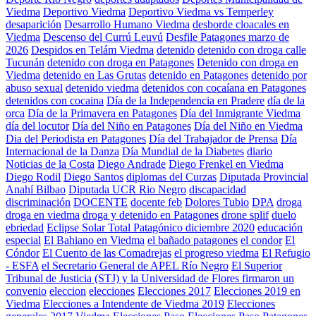
Viedma
Deportivo Viedma
Deportivo Viedma vs Temperley
desaparición
Desarrollo Humano Viedma
desborde cloacales en
Viedma
Descenso del Currú Leuvú
Desfile Patagones marzo de
2026
Despidos en Telám Viedma
detenido
detenido con droga calle
Tucunán
detenido con droga en Patagones
Detenido con droga en
Viedma
detenido en Las Grutas
detenido en Patagones
detenido por
abuso sexual
detenido viedma
detenidos con cocaíana en Patagones
detenidos con cocaina
Día de la Independencia en Pradere
día de la
orca
Día de la Primavera en Patagones
Día del Inmigrante Viedma
día del locutor
Día del Niño en Patagones
Día del Niño en Viedma
Dia del Periodista en Patagones
Día del Trabajador de Prensa
Día
Internacional de la Danza
Día Mundial de la Diabetes
diario
Noticias de la Costa
Diego Andrade
Diego Frenkel en Viedma
Diego Rodil
Diego Santos
diplomas del Curzas
Diputada Provincial
Anahí Bilbao
Diputada UCR Rio Negro
discapacidad
discriminación
DOCENTE
docente feb
Dolores Tubio
DPA
droga
droga en viedma
droga y detenido en Patagones
drone splif
duelo
ebriedad
Eclipse Solar Total Patagónico diciembre 2020
educación
especial
El Bahiano en Viedma
el bañado patagones
el condor
El
Cóndor
El Cuento de las Comadrejas
el progreso viedma
El Refugio
- ESFA
el Secretario General de APEL Río Negro
El Superior
Tribunal de Justicia (STJ) y la Universidad de Flores firmaron un
convenio
eleccion
elecciones
Elecciones 2017
Elecciones 2019 en
Viedma
Elecciones a Intendente de Viedma 2019
Elecciones