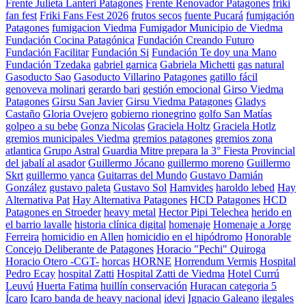
Frente Julieta Lanteri Patagones
Frente Renovador Patagones
friki
fan fest
Friki Fans Fest 2026
frutos secos
fuente Pucará
fumigación
Patagones
fumigacion Viedma
Fumigador Municipio de Viedma
Fundación Cocina Patagónica
Fundación Creando Futuro
Fundación Facilitar
Fundación Si
Fundación Te doy una Mano
Fundación Tzedaka
gabriel garnica
Gabriela Michetti
gas natural
Gasoducto Sao
Gasoducto Villarino Patagones
gatillo fácil
genoveva molinari
gerardo bari
gestión emocional
Girso Viedma
Patagones
Girsu San Javier
Girsu Viedma Patagones
Gladys
Castaño
Gloria Ovejero
gobierno rionegrino
golfo San Matías
golpeo a su bebe
Gonza Nicolas
Graciela Holtz
Graciela Hotlz
gremios municipales Viedma
gremios patagones
gremios zona
atlantica
Grupo Astral
Guardia Mitre prepara la 3° Fiesta Provincial
del jabalí al asador
Guillermo Jócano
guillermo moreno
Guillermo
Skrt
guillermo yanca
Guitarras del Mundo
Gustavo Damián
González
gustavo paleta
Gustavo Sol
Hamvides
haroldo lebed
Hay
Alternativa Pat
Hay Alternativa Patagones
HCD Patagones
HCD
Patagones en Stroeder
heavy metal
Hector Pipi Telechea
herido en
el barrio lavalle
historia clínica digital
homenaje
Homenaje a Jorge
Ferreira
homicidio en Allen
homicidio en el hipódromo
Honorable
Concejo Deliberante de Patagones
Horacio "Pechi" Quiroga
Horacio Otero -CGT-
horcas
HORNE
Horrendum Vermis
Hospital
Pedro Ecay
hospital Zatti
Hospital Zatti de Viedma
Hotel Currú
Leuvú
Huerta Fatima
huillín conservación
Huracan categoria 5
Ícaro
Icaro banda de heavy nacional
idevi
Ignacio Galeano
ilegales