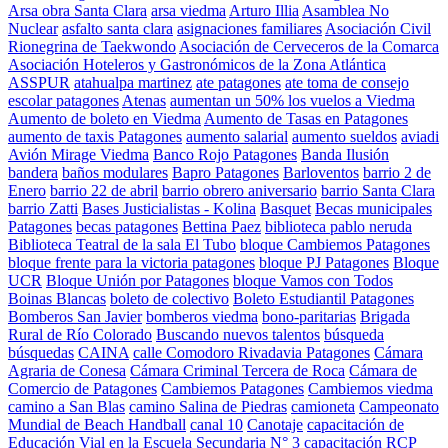
Arsa obra Santa Clara
arsa viedma
Arturo Illia
Asamblea No
Nuclear
asfalto santa clara
asignaciones familiares
Asociación Civil
Rionegrina de Taekwondo
Asociación de Cerveceros de la Comarca
Asociación Hoteleros y Gastronómicos de la Zona Atlántica
ASSPUR
atahualpa martinez
ate patagones
ate toma de consejo
escolar patagones
Atenas
aumentan un 50% los vuelos a Viedma
Aumento de boleto en Viedma
Aumento de Tasas en Patagones
aumento de taxis Patagones
aumento salarial
aumento sueldos
aviadi
Avión Mirage Viedma
Banco Rojo Patagones
Banda Ilusión
bandera
baños modulares
Bapro Patagones
Barloventos
barrio 2 de
Enero
barrio 22 de abril
barrio obrero aniversario
barrio Santa Clara
barrio Zatti
Bases Justicialistas - Kolina
Basquet
Becas municipales
Patagones
becas patagones
Bettina Paez
biblioteca pablo neruda
Biblioteca Teatral de la sala El Tubo
bloque Cambiemos Patagones
bloque frente para la victoria patagones
bloque PJ Patagones
Bloque
UCR
Bloque Unión por Patagones
bloque Vamos con Todos
Boinas Blancas
boleto de colectivo
Boleto Estudiantil Patagones
Bomberos San Javier
bomberos viedma
bono-paritarias
Brigada
Rural de Río Colorado
Buscando nuevos talentos
búsqueda
búsquedas
CAINA
calle Comodoro Rivadavia Patagones
Cámara
Agraria de Conesa
Cámara Criminal Tercera de Roca
Cámara de
Comercio de Patagones
Cambiemos Patagones
Cambiemos viedma
camino a San Blas
camino Salina de Piedras
camioneta
Campeonato
Mundial de Beach Handball
canal 10
Canotaje
capacitación de
Educación Vial en la Escuela Secundaria N° 3
capacitación RCP