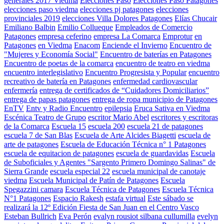
generales 2017 Viedma
Elecciones Paso
Elecciones Paso Patagones
elecciones paso viedma
elecciones pj patagones
elecciones
provinciales 2019
elecciones Villa Dolores Patagones
Elías Chucair
Emiliano Balbin
Emilio Collueque
Empleados de Comercio
Patagones
empresa ceferino
empresa La Comarca
Emprotur
en
Patagones
en Viedma
Enacom
Enciende el Invierno
Encuentro de
"Mujeres y Economía Social"
Encuentro de baterías en Patagones
Encuentro de poetas de la comarca
encuentro de teatro en viedma
encuentro interlegislativo
Encuentro Progresista y Popular
encuentro
recreativo de batería en Patagones
enfermedad cardiovascular
enfermería
entrega de certificados de “Cuidadores Domiciliarios”
entrega de papas patagones
entrega de ropa municipio de Patagones
EnTV
Entv y Radio Encuentro
epilepsia
Eruca Sativa en Viedma
Escénica Teatro de Grupo
escritor Mario Abel
escritores y escritoras
de la Comarca
Escuela 15
escuela 200
escuela 21 de patagones
escuela 7 de San Blas
Escuela de Arte Alcides Biagetti
escuela de
arte de patagones
Escuela de Educación Técnica n° 1 Patagones
escuela de equitacion de patagones
escuela de guardavidas
Escuela
de Suboficiales y Agentes "Sargento Primero Domingo Salinas" de
Sierra Grande
escuela especial 22
escuela municipal de canotaje
viedma
Escuela Municipal de Patín de Patagones
Escuela
Spegazzini camara
Escuela Técnica de Patagones
Escuela Técnica
N°1 Patagones
Espacio Rakesh
estafa virtual
Este sábado se
realizará la 12º Edición Fiesta de San Juan en el Centro Vasco
Esteban Bullrich
Eva Perón
evalyn rousiot silbana cullumilla
evelyn