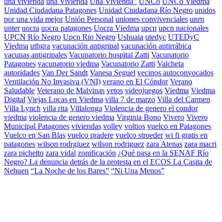
una vivienda
una Vivienda
Una Vivienda"
UNCo
UNCo Viedma
Unidad Ciudadana Patagones
Unidad Ciudadana Río Negro
unidos
por una vida mejor
Unión Personal
uniones convivenciales
unrn
unter
uocra
uocra patagones
Uocra Viedma
upcn
upcn nacionales
UPCN Río Negro
Upcn Rio Negro
Ushuaia
utedyc
UTEDyC
Viedma
uthgra
vacunación antigripal
vacunación antirrábica
vacunas antigripales
Vacunatorio hospital Zatti
Vacunatorio
Patagones
vacunatorio viedma
Vacunatorio Zatti
Valcheta
autoridades
Van Der Sandt
Vanesa Seguel
vecinos autoconvocados
Ventilación No Invasiva (VNI)
verano en El Cóndor
Verano
Saludable
Veterano de Malvinas
vetos
videojuegos
Viedma
Viedma
Digital
Viejas Locas en Viedma
villa 7 de marzo
Villa del Carmen
Villa Lynch
villa rita
Villalonga
Violencia de genero el condor
viedma
violencia de genero viedma
Virginia Bono
Vivero
Vivero
Municipal Patagones
viviendas
volley
voltios
vuelco en Patagones
Vuelco en San Blas
vuelco pradere
vuelco stroeder
wi fi gratis en
patagones
wilson rodrgiuez
wilson rodriguez
zara Atenas
zara macri
zara pichetto
zara vidal
zonificación
¿Qué pasa en la SENAF Río
Negro? La denuncia detrás de la protesta en el ECOS La Casita de
Nehuen
“La Noche de los Bares”
“Ni Una Menos”