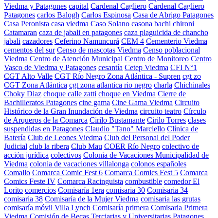
Viedma y Patagones
capital
Cardenal Cagliero
Cardenal Cagliero
Patagones
carlos Balogh
Carlos Espinosa
Casa de Abrigo Patagones
Casa Peronista
casa viedma
Caso Solano
casona bachi chironi
Catamaran
caza de jabali en patagones
caza plaguicida de chancho
jabali
cazadores
Ceferino Namuncurá
CEM 4
Cementerio Viedma
cementos del sur
Censo de mascotas Viedma
Censo poblacional
Viedma
Centro de Atención Municipal
Centro de Monitoreo
Centro
Vasco de Viedma y Patagones
cesantía
Cetep Viedma
CFI N°1
CGT Alto Valle
CGT Río Negro Zona Atlántica - Supren
cgt zo
CGT Zona Atlántica
cgt zona atlantica rio negro
charla
Chichinales
Choky Diaz
choque calle zatti
choque en Viedma
Cierre de
Bachilleratos Patagones
cine gama
Cine Gama Viedma
Circuito
Histórico de la Gran Inundación de Viedma
circuito teatro
Círculo
de Arqueros de la Comarca
Cirilo Bustamante
Cirilo Torres
clases
suspendidas en Patagones
Claudio "Tano" Marciello
Clínica de
Batería
Club de Leones Viedma
Club del Personal del Poder
Judicial
club la ribera
Club Mau
COER Río Negro
colectivo de
acción jurídica
colectivos
Colonia de Vacaciones Municipalidad de
Viedma
colonia de vacaciones villalonga
colonos españoles
Comallo
Comarca Comic Fest 6
Comarca Comics Fest 5
Comarca
Comics Feste IV
Comarca Racinguista
combustible
comedor El
Lorito
comercios
Comisaría 1era
comisaria 30
Comisaria 34
comisaria 38
Comisaría de la Mujer Viedma
comisaria las grutas
comisaría móvil Villa Lynch
Comisaría primera
Comisaria Primera
Viedma
Comisión de Becas Terciarias y Universitarias Patagones