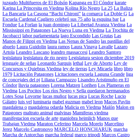
juzgado Multifueros de El Bolsón
Kapanga en El Cóndor
karate
Karina La Princesita en Viedma
Kolina Río Negro
La 25
La Baliza
La Bancaria
La Casona “Bachi Chironi”
la comarca
La Doble G
La
Escuela Cardenal Cagliero celebró sus 75 año
la esquina bar
La
Fondue
La Forlan
la juan domingo
La Libertad Avanza Viedma
La
Mississippi en Patagones
La Nueva Luna en Viedma
La Trochita de
Jacobacci
labor parlamentaria
lago Escondido
Las Grutas
Las
Manos de Filippi en Viedma
Las Nenas de Sandro
las pastillas del
abuelo
Laura Guidolin
laura ramos
Laura Vinaya
Lavalle
Lazaro
Artola
Leandro Lascano
leandro massaccesi
Leandro Santoro
legislatura
legislatura de rio negro
Legislatura sesion diciembre 2019
lenguaje de señas
Leonardo Sarquis
lethal
Ley de Aborto
Ley de
Concursos y Quiebras Viedma
ley de tierras
Ley Micaela
libro
libro
1979
Licitación Patagones
Licitaciones escuela Laguna Grande
liga
de concejales del pj
Liliana Campazzo
Lisandro Aristimuño en El
Cóndor
lluvia patagones
Lorena Matzen
Lorihen
Los Plameras en
Viedma
Los Pocitos
Los ríos Negro y Sella quedaron hermanados
Lotes Sosa
Lovorne
lucas muñoz
lucas pica
Lucas Roche
Lucio
Gálatro
luis vel
luminaria
mabel guzman
mabel leon
Macos Pavlin
magdalena o
magdalena odarda
Malicia en Viedma
Malón
Malon en
Patagones
maltrato animal
malvinas
Mamiferas viedma
manifestacion escuela de arte
maniobra heimlich
Manos que
Trabajan Viedma
Maraton Ceferino
Marcela Morelo
Marcelino
Jerez
Marcelo Castronovo
MARCELO HONCHARUK
marcha
Marcha de Antorchas
marcha federal
marco tripodi
Marcos Castro