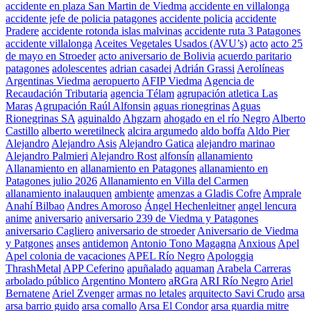
accidente en plaza San Martin de Viedma
accidente en villalonga
accidente jefe de policia patagones
accidente policia
accidente
Pradere
accidente rotonda islas malvinas
accidente ruta 3 Patagones
accidente villalonga
Aceites Vegetales Usados (AVU’s)
acto
acto 25
de mayo en Stroeder
acto aniversario de Bolivia
acuerdo paritario
patagones
adolescentes
adrian casadei
Adrián Grassi
Aerolíneas
Argentinas Viedma
aeropuerto
AFIP Viedma
Agencia de
Recaudación Tributaria
agencia Télam
agrupación atletica Las
Maras
Agrupación Raúl Alfonsin
aguas rionegrinas
Aguas
Rionegrinas SA
aguinaldo
Ahgzarn
ahogado en el río Negro
Alberto
Castillo
alberto weretilneck
alcira argumedo
aldo boffa
Aldo Pier
Alejandro
Alejandro Asis
Alejandro Gatica
alejandro marinao
Alejandro Palmieri
Alejandro Rost
alfonsín
allanamiento
Allanamiento en
allanamiento en Patagones
allanamiento en
Patagones julio 2026
Allanamiento en Villa del Carmen
allanamiento inalauquen
ambiente
amenzas a Gladis Cofre
Amprale
Anahí Bilbao
Andres Amoroso
Ángel Hechenleitner
angel lencura
anime
aniversario
aniversario 239 de Viedma y Patagones
aniversario Cagliero
aniversario de stroeder
Aniversario de Viedma
y Patgones
anses
antidemon
Antonio Tono Magagna
Anxious
Apel
Apel colonia de vacaciones
APEL Río Negro
Apologgia
ThrashMetal
APP Ceferino
apuñalado
aquaman
Arabela Carreras
arbolado público
Argentino Montero
aRGra
ARI Río Negro
Ariel
Bernatene
Ariel Zvenger
armas no letales
arquitecto Savi Crudo
arsa
arsa barrio guido
arsa comallo
Arsa El Condor
arsa guardia mitre