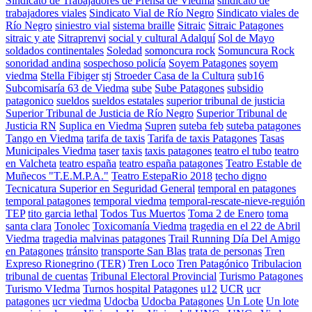
Sindicato de Trabajadores de Prensa de Viedma
sindicato de
trabajadores viales
Sindicato Vial de Río Negro
Sindicato viales de
Río Negro
siniestro vial
sistema braille
Sitraic
Sitraic Patagones
sitraic y ate
Sitraprenvi
social y cultural Adalquí
Sol de Mayo
soldados continentales
Soledad
somoncura rock
Somuncura Rock
sonoridad andina
sospechoso policía
Soyem Patagones
soyem
viedma
Stella Fibiger
stj
Stroeder Casa de la Cultura
sub16
Subcomisaría 63 de Viedma
sube
Sube Patagones
subsidio
patagonico
sueldos
sueldos estatales
superior tribunal de justicia
Superior Tribunal de Justicia de Río Negro
Superior Tribunal de
Justicia RN
Suplica en Viedma
Supren
suteba feb
suteba patagones
Tango en Viedma
tarifa de taxis
Tarifa de taxis Patagones
Tasas
Municipales Viedma
taser
taxis
taxis patagones
teatro el tubo
teatro
en Valcheta
teatro españa
teatro españa patagones
Teatro Estable de
Muñecos "T.E.M.P.A."
Teatro EstepaRio 2018
techo digno
Tecnicatura Superior en Seguridad General
temporal en patagones
temporal patagones
temporal viedma
temporal-rescate-nieve-reguión
TEP
tito garcia lethal
Todos Tus Muertos
Toma 2 de Enero
toma
santa clara
Tonolec
Toxicomanía Viedma
tragedia en el 22 de Abril
Viedma
tragedia malvinas patagones
Trail Running Día Del Amigo
en Patagones
tránsito
transporte San Blas
trata de personas
Tren
Expreso Rionegrino (TER)
Tren Loco
Tren Patagónico
Tribulacion
tribunal de cuentas
Tribunal Electoral Provincial
Turismo Patagones
Turismo VIedma
Turnos hospital Patagones
u12
UCR
ucr
patagones
ucr viedma
Udocba
Udocba Patagones
Un Lote
Un lote