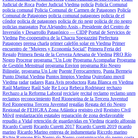
Judicial de Roca
Poder Judicial Viedma
policía
Policía Comunal
policia comunal
Policia Comunal de Carmen de Patagones
Policía
Comunal de Patagones
policia comunal patagones
policia de el
cóndor
policia de patagones
policia de rio negr
policia de rio negro
policias maragatos
Por Alejandro Assis - Presidente del Centro de
Inversión y Desarrollo Patagónico — CIDP
Portal de Servicios de
Viedma
Pre-cooperativa de la Chacra Spegazzini
Prefectura
Patagones
prensa charla
primer calefón solar en Viedma
Primer
encuentro de “Mujeres y Economía Social”
Primera Feria del
Regalo
Primera fiesta de la Cerveza Artesana de Viedma
PRO Río
Negro
Procrear
programa "Un Lote
Programa Acompañar
Programa
de Gestión Menstrual
programa Envion
programa Río Negro
Bilingüe.
programa Un Lote
Puente Ferrocarretero.
Punta Bermeja
Punto Digital Viedma
Puntos limpios Viedma
Quirofano movil
Viedma
radar
radares
Rara Avis productora
Rata Blanca en Viedma
Raúl Martinez
Raúl Sale
Re Loca
Rebeca Rodriguez
rechazo
Rechazo a la Reforma Laboral
reciclaje
recital
reclamo
reclamo unrn
reclamos
reconocimiento
Red Rionegrina de la Tercera Juventud
Red Rionegrina Tercera Juventud
regalías
Regata del río Negro
Regional de FEHGRA Zona Atlántica
registro civil
Registro Civil
Móvil
regularización estatales
reparación de zona desfavorable
repudio a Vidal
retención de guardavidas en Viedma
ricardo alfonsin
Ricardo Curetti
Ricardo Curetti 2017
Ricardo Curetti 2019
ricardo
marino
Ricardo Marino entrega de indumentaria
Riccrdo marino
Richie Ramone
Río Negro
río Negro contaminación
río negro costa