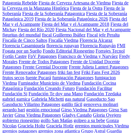
Patagonia Rebelde
Fiesta de Cerveza Artesana de Viedma
Fiesta de
la Cerveza en la Manzana Histórica
Fiesta de la Ostra
Fiesta de la
Soberanía
Fiesta de la Soberanía Patagonica
Fiesta de la Soberanía
Patagónica 2019
Fiesta de la Soberanía Patagónica 2026
Fiesta del
Mar y el Acampante
Fiesta del Mar y el Acampante 2018
Fiesta del
Michay
Fiesta del Río 2020
Fiesta Nacional del Mar y el Acampante
figuritas del mundial
fiscal Guillermo Ibáñez
Fiscal jefe Peralta
Fiscalía de Cinco Saltos
Fiscalía Viedma
Florencia Alcaraz
Florencia Casamiquela
florencia rupayan
Florencia Rupayán
FMI
Fogata por un Sueño
Fondo Editorial Rionegrino
Forrajes Tecnol
Fortín Castre
FpV Patagones
Francisco de Viedma y Narváez
Fredy
Morales
Frente de Todos Patagones
Frente de Unidad Docente
Patagones
Frente Gremial Docente
Frente Julieta Lanteri Patagones
Frente Renovador Patagones
friki fan fest
Friki Fans Fest 2026
frutos secos
fuente Pucará
fumigación Patagones
fumigacion
Viedma
Fumigador Municipio de Viedma
Fundación Cocina
Patagónica
Fundación Creando Futuro
Fundación Facilitar
Fundación Si
Fundación Te doy una Mano
Fundación Tzedaka
gabriel garnica
Gabriela Michetti
gas natural
Gasoducto Sao
Gasoducto Villarino Patagones
gatillo fácil
genoveva molinari
gerardo bari
gestión emocional
Girso Viedma Patagones
Girsu San
Javier
Girsu Viedma Patagones
Gladys Castaño
Gloria Ovejero
gobierno rionegrino
golfo San Matías
golpeo a su bebe
Gonza
Nicolas
Graciela Holtz
Graciela Hotlz
gremios municipales Viedma
gremios patagones
gremios zona atlantica
Grupo Astral
Guardia