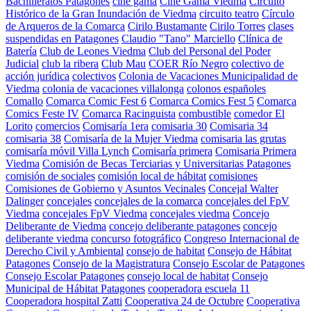
Bachilleratos Patagones
cine gama
Cine Gama Viedma
Circuito
Histórico de la Gran Inundación de Viedma
circuito teatro
Círculo
de Arqueros de la Comarca
Cirilo Bustamante
Cirilo Torres
clases
suspendidas en Patagones
Claudio "Tano" Marciello
Clínica de
Batería
Club de Leones Viedma
Club del Personal del Poder
Judicial
club la ribera
Club Mau
COER Río Negro
colectivo de
acción jurídica
colectivos
Colonia de Vacaciones Municipalidad de
Viedma
colonia de vacaciones villalonga
colonos españoles
Comallo
Comarca Comic Fest 6
Comarca Comics Fest 5
Comarca
Comics Feste IV
Comarca Racinguista
combustible
comedor El
Lorito
comercios
Comisaría 1era
comisaria 30
Comisaria 34
comisaria 38
Comisaría de la Mujer Viedma
comisaria las grutas
comisaría móvil Villa Lynch
Comisaría primera
Comisaria Primera
Viedma
Comisión de Becas Terciarias y Universitarias Patagones
comisión de sociales
comisión local de hábitat
comisiones
Comisiones de Gobierno y Asuntos Vecinales
Concejal Walter
Dalinger
concejales
concejales de la comarca
concejales del FpV
Viedma
concejales FpV Viedma
concejales viedma
Concejo
Deliberante de Viedma
concejo deliberante patagones
concejo
deliberante viedma
concurso fotográfico
Congreso Internacional de
Derecho Civil y Ambiental
consejo de habitat
Consejo de Hábitat
Patagones
Consejo de la Magistratura
Consejo Escolar de Patagones
Consejo Escolar Patagones
consejo local de habitat
Consejo
Municipal de Hábitat Patagones
cooperadora escuela 11
Cooperadora hospital Zatti
Cooperativa 24 de Octubre
Cooperativa