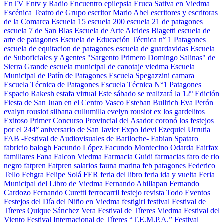
EnTV
Entv y Radio Encuentro
epilepsia
Eruca Sativa en Viedma
Escénica Teatro de Grupo
escritor Mario Abel
escritores y escritoras
de la Comarca
Escuela 15
escuela 200
escuela 21 de patagones
escuela 7 de San Blas
Escuela de Arte Alcides Biagetti
escuela de
arte de patagones
Escuela de Educación Técnica n° 1 Patagones
escuela de equitacion de patagones
escuela de guardavidas
Escuela
de Suboficiales y Agentes "Sargento Primero Domingo Salinas" de
Sierra Grande
escuela municipal de canotaje viedma
Escuela
Municipal de Patín de Patagones
Escuela Spegazzini camara
Escuela Técnica de Patagones
Escuela Técnica N°1 Patagones
Espacio Rakesh
estafa virtual
Este sábado se realizará la 12º Edición
Fiesta de San Juan en el Centro Vasco
Esteban Bullrich
Eva Perón
evalyn rousiot silbana cullumilla
evelyn rousiot
ex los gardelitos
Exitoso Primer Concurso Provincial del Asador coronó los festejos
por el 244° aniversario de San Javier
Expo Idevi
Ezequiel Urrutia
FAB -Festival de Audiovisuales de Bariloche-
Fabian Spataro
fabricio balogh
Facundo López
Facundo Montecino Odarda
Fairfax
familiares
Fana Falcon Viedma
Farmacia Guidi
farmacias
faro de rio
negro
fatpren
Fatpren salarios
fauna marina
feb patagones
Federico
Tello
Fehgra
Felipe Solá
FER
feria del libro
feria ida y vuelta
Feria
Municipal del Libro de Viedma
Fernando Ahillapan
Fernando
Cardozo
Fernando Curetti
ferrocarril
festejo revista Todo Eventos
Festejos del Día del Niño en Viedma
festigirl
festival
Festival de
Títeres Quique Sánchez Vera
Festival de Títeres Viedma
Festival del
Viento
Festival Internacional de Títeres “T.E.M.P.A.”
Festival