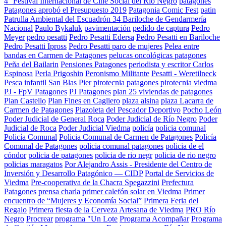
4° Festival Internacional de Cine Social del Río Negro
patagones
Patagones aprobó el Presupuesto 2019
Patagonia Comic Fest
patin
Patrulla Ambiental del Escuadrón 34 Bariloche de Gendarmería
Nacional
Paulo Bykaluk
pavimentación
pedido de captura
Pedro
Meyer
pedro pesatti
Pedro Pesatti Edersa
Pedro Pesatti en Bariloche
Pedro Pesatti Ipross
Pedro Pesatti paro de mujeres
Pelea entre
bandas en Carmen de Patagones
pelucas oncológicas patagones
Peña del Bailarin
Pensiones Patagones
periodista y escritor Carlos
Espinosa
Perla Prigoshin
Peronismo Militante
Pesatti - Weretilneck
Pesca infantil San Blas
Pier
pirotecnia patagones
pirotecnia viedma
PJ - FpV Patagones
PJ Patagones
plan 25 viviendas de patagones
Plan Castello
Plan Fines en Cagliero
plaza alsina
plaza Lacarra de
Carmen de Patagones
Plazoleta del Pescador Deportivo
Pocho León
Poder Judicial de General Roca
Poder Judicial de Río Negro
Poder
Judicial de Roca
Poder Judicial Viedma
policía
policia comunal
Policía Comunal
Policia Comunal de Carmen de Patagones
Policía
Comunal de Patagones
policia comunal patagones
policia de el
cóndor
policia de patagones
policia de rio negr
policia de rio negro
policias maragatos
Por Alejandro Assis - Presidente del Centro de
Inversión y Desarrollo Patagónico — CIDP
Portal de Servicios de
Viedma
Pre-cooperativa de la Chacra Spegazzini
Prefectura
Patagones
prensa charla
primer calefón solar en Viedma
Primer
encuentro de “Mujeres y Economía Social”
Primera Feria del
Regalo
Primera fiesta de la Cerveza Artesana de Viedma
PRO Río
Negro
Procrear
programa "Un Lote
Programa Acompañar
Programa