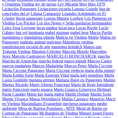
y Quiebras Viedma
ley de tierras
Ley Micaela
libro
libro 1979
Licitación Patagones
Licitaciones escuela Laguna Grande
liga de
concejales del pj
Liliana Campazzo
Lisandro Aristimuño en El
Cóndor
lluvia patagones
Lorena Matzen
Lorihen
Los Plameras en
Viedma
Los Pocitos
Los ríos Negro y Sella quedaron hermanados
Lotes Sosa
Lovorne
lucas muñoz
lucas pica
Lucas Roche
Lucio
Gálatro
luis vel
luminaria
mabel guzman
mabel leon
Macos Pavlin
magdalena o
magdalena odarda
Malicia en Viedma
Malón
Malon en
Patagones
maltrato animal
malvinas
Mamiferas viedma
manifestacion escuela de arte
maniobra heimlich
Manos que
Trabajan Viedma
Maraton Ceferino
Marcela Morelo
Marcelino
Jerez
Marcelo Castronovo
MARCELO HONCHARUK
marcha
Marcha de Antorchas
marcha federal
marco tripodi
Marcos Castro
marcos madarieta
Marcos Madarietta
Marcos Perez
María Ciccone
Maria Ciccone Patagones
Maria Ciccone reelecta
maria delia ruppel
Maria Emilia Soria
María Eugenia Vidal
maría inés grandoso
María
Laura Guidolin
mariana arregui
Mariana Baraj en Patagones
Marino
Marino Ricardo
Mario Alberto Francioni
Mario de Rege Intendente
mario franccioni
mario guanca
Mario Guanca Genoveva Molinari
Paola Casadei
Mario Ian
marta milesi
Martín Doñate
Martin Soria
Martin Vivanco
Massa Weretilneck
Matías Carrasco
Mauricio Macri
en Viedma
Maximiliano Evangelisti
mecheras patagones
medio
ambiente
Mesa de Barrios Populares - MTE
Metal de Barrio en
Carmen de Patagones
Mi Bandera de Viedma
Miguel Angel Flores
Miguel Picheto se reunió con Sergio Massa
Miguel Pichetto
miles