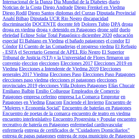
Internacional de la Danza
Día Mundial de la Diabetes
diario
Noticias de la Costa
Diego Andrade
Diego Frenkel en Viedma
Diego Rodil
Diego Santos
diplomas del Curzas
Diputada Provincial
Anahí Bilbao
Diputada UCR Rio Negro
discapacidad
discriminación
DOCENTE
docente feb
Dolores Tubio
DPA
droga
droga en viedma
droga y detenido en Patagones
drone splif
duelo
ebriedad
Eclipse Solar Total Patagónico diciembre 2020
educación
especial
El Bahiano en Viedma
el bañado patagones
el condor
El
Cóndor
El Cuento de las Comadrejas
el progreso viedma
El Refugio
- ESFA
el Secretario General de APEL Río Negro
El Superior
Tribunal de Justicia (STJ) y la Universidad de Flores firmaron un
convenio
eleccion
elecciones
Elecciones 2017
Elecciones 2019 en
Viedma
Elecciones a Intendente de Viedma 2019
Elecciones
generales 2017 Viedma
Elecciones Paso
Elecciones Paso Patagones
elecciones paso viedma
elecciones pj patagones
elecciones
provinciales 2019
elecciones Villa Dolores Patagones
Elías Chucair
Emiliano Balbin
Emilio Collueque
Empleados de Comercio
Patagones
empresa ceferino
empresa La Comarca
Emprotur
en
Patagones
en Viedma
Enacom
Enciende el Invierno
Encuentro de
"Mujeres y Economía Social"
Encuentro de baterías en Patagones
Encuentro de poetas de la comarca
encuentro de teatro en viedma
encuentro interlegislativo
Encuentro Progresista y Popular
encuentro
recreativo de batería en Patagones
enfermedad cardiovascular
enfermería
entrega de certificados de “Cuidadores Domiciliarios”
entrega de papas patagones
entrega de ropa municipio de Patagones