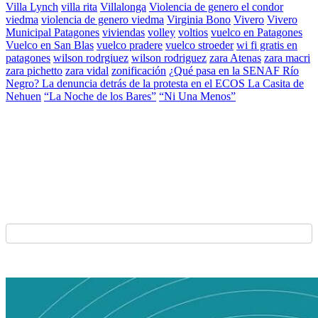
Villa Lynch
villa rita
Villalonga
Violencia de genero el condor
viedma
violencia de genero viedma
Virginia Bono
Vivero
Vivero
Municipal Patagones
viviendas
volley
voltios
vuelco en Patagones
Vuelco en San Blas
vuelco pradere
vuelco stroeder
wi fi gratis en
patagones
wilson rodrgiuez
wilson rodriguez
zara Atenas
zara macri
zara pichetto
zara vidal
zonificación
¿Qué pasa en la SENAF Río
Negro? La denuncia detrás de la protesta en el ECOS La Casita de
Nehuen
“La Noche de los Bares”
“Ni Una Menos”