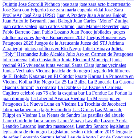
Quintin
Jose Scorolli Pichuco
jose zara
jose zara acto bicentenario
Jose Zara con Frigerio
jose zara maria eugenia vidal
Jose Zara
ProCreAr
José Zara UPSO
Juan A Pradere
Juan Andres Balogh
Juan Antonio Bernardi
Juan Balogh
Juan Carlos "Mono" Zuniga
juan carlos scalesi
juan carlos schmid
Juan Manuel Reverter
Juan
Pablo Barreno
Juan Pablo Lozano
Juan Ponce
jubilados
juegos
adultos mayores
Juegos Bonaerenses 2017
Juegos Bonaerenses
Patagones 2026
Juegos de la Araucanía
Jueza del STJ Adriana
Zaratiegui
juicios políticos en Río Negro
Julieta Vinaya
Julieta
“Toly” Hernández
Julio Alcalde
Julio Aro en Carmen de Patagones
julio barcena
Julio Costantino
Junta Electoral Municipal
junta
vecinal 915 viviendas
junta vecinal Santa Clara
juntas vecinales
Juntas Vecinales Viedma
justicia de rio negro
juzgado Multifueros
de El Bolsón
Kapanga en El Cóndor
karate
Karina La Princesita en
Viedma
Kolina Río Negro
La 25
La Baliza
La Bancaria
La Casona
“Bachi Chironi”
la comarca
La Doble G
La Escuela Cardenal
Cagliero celebró sus 75 año
la esquina bar
La Fondue
La Forlan
la
juan domingo
La Libertad Avanza Viedma
La Mississippi en
Patagones
La Nueva Luna en Viedma
La Trochita de Jacobacci
labor parlamentaria
lago Escondido
Las Grutas
Las Manos de
Filippi en Viedma
Las Nenas de Sandro
las pastillas del abuelo
Laura Guidolin
laura ramos
Laura Vinaya
Lavalle
Lazaro Artola
Leandro Lascano
leandro massaccesi
Leandro Santoro
legislatura
legislatura de rio negro
Legislatura sesion diciembre 2019
lenguaje
de señas
Leonardo Sarquis
lethal
Ley de Aborto
Ley de Concursos