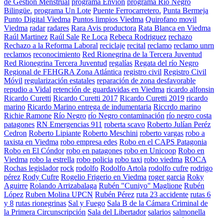
de Gestión Menstrual
programa Envion
programa Río Negro
Bilingüe.
programa Un Lote
Puente Ferrocarretero.
Punta Bermeja
Punto Digital Viedma
Puntos limpios Viedma
Quirofano movil
Viedma
radar
radares
Rara Avis productora
Rata Blanca en Viedma
Raúl Martinez
Raúl Sale
Re Loca
Rebeca Rodriguez
rechazo
Rechazo a la Reforma Laboral
reciclaje
recital
reclamo
reclamo unrn
reclamos
reconocimiento
Red Rionegrina de la Tercera Juventud
Red Rionegrina Tercera Juventud
regalías
Regata del río Negro
Regional de FEHGRA Zona Atlántica
registro civil
Registro Civil
Móvil
regularización estatales
reparación de zona desfavorable
repudio a Vidal
retención de guardavidas en Viedma
ricardo alfonsin
Ricardo Curetti
Ricardo Curetti 2017
Ricardo Curetti 2019
ricardo
marino
Ricardo Marino entrega de indumentaria
Riccrdo marino
Richie Ramone
Río Negro
río Negro contaminación
río negro costa
patagones
RN Emergencias 911
roberta scavo
Roberto Julían Peréz
Cedron
Roberto Lipiante
Roberto Meschini
roberto vargas
robo a
taxista en Viedma
robo empresa edes
Robo en el CAPS Patagonia
Robo en El Cóndor
robo en patagones
robo en Unicoop
Robo en
Viedma
robo la estrella
robo policia
robo taxi
robo viedma
ROCA
Rochas legislador
rock
rodolfo
Rodolfo Artola
rodolfo cufre
rodrigo
pérez
Rody Cufre
Rogelio Frigerio en Viedma
roger garcia
Roky
Aguirre
Rolando Arrizabalaga
Rubén "Cuniyo" Maglione
Rubén
López
Ruben Molina UPCN
Rubén Pérez
ruta 23 accidente
rutas 6
y 8
rutas rionegrinas
Sal y Fuego
Sala B de la Cámara Criminal de
la Primera Circunscripción
Sala del Libertador
salarios
salmonella