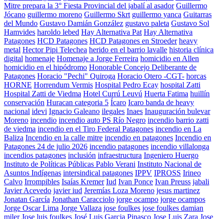
Mitre prepara la 3° Fiesta Provincial del jabalí al asador
Guillermo
Jócano
guillermo moreno
Guillermo Skrt
guillermo yanca
Guitarras
del Mundo
Gustavo Damián González
gustavo paleta
Gustavo Sol
Hamvides
haroldo lebed
Hay Alternativa Pat
Hay Alternativa
Patagones
HCD Patagones
HCD Patagones en Stroeder
heavy
metal
Hector Pipi Telechea
herido en el barrio lavalle
historia clínica
digital
homenaje
Homenaje a Jorge Ferreira
homicidio en Allen
homicidio en el hipódromo
Honorable Concejo Deliberante de
Patagones
Horacio "Pechi" Quiroga
Horacio Otero -CGT-
horcas
HORNE
Horrendum Vermis
Hospital Pedro Ecay
hospital Zatti
Hospital Zatti de Viedma
Hotel Currú Leuvú
Huerta Fatima
huillín
conservación
Huracan categoria 5
Ícaro
Icaro banda de heavy
nacional
idevi
Ignacio Galeano
ilegales
Inaes
Inauguración bulevar
Moreno
incendio
incendio auto PS Río Negro
incendio barrio zatti
de viedma
incendio en el Tiro Federal Patagones
incendio en La
Baliza
Incendio en la calle mitre
incendio en patagones
Incendio en
Patagones 24 de julio 2026
incendio patagones
incendio villalonga
incendios patagones
inclusión
infraestructura
Ingeniero Huergo
Instituto de Políticas Públicas Pablo Verani
Instituto Nacional de
Asuntos Indígenas
intersindical patagones
IPPV
IPROSS
Irineo
Calvo
Irrompibles
Isaías Kremer
Iud
Ivan Ponce
Ivan Preuss
jabali
Javier Acevedo
javier iud
Jeremías Loza Moreno
jesus martinez
Jonatan García
Jonathan Caracciolo
jorge ocampo
jorge ocampos
Jorge Oscar Lima
Jorge Vallaza
jose foulkes
jose foulkes damian
miler
Jose luis foulkes
José Luis Garcia Pinasco
Jose Luis Zara
Jose