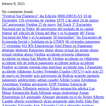
febrero 9, 2021
No comments found.
"Festival Sur Flamenco" 4ta Edición
0800-DROGAS
10 de
Diciembre
150 viviendas de viedma
1979
2 de abril
24 de marzo
247 aniversario Viedma
25 de mayo
3rd Track
3° Encuentro
Nacional por la Niñez
40 aniversario del traslado de la capital
federal
44º edición de Fiesta del Mar y el Acapamte
46° Fiesta
Nacional del Mar y el Acampante
50 fotografías”
5to Encuentro de
Economía Social y Solidaria en la UNRN
66 viviendas patagones
77 viviendas
911 RN Emergencias
Abel Pintos en Patagones
abigeato
abigeato Patagones
abuso
abuso sexual las grutas
abuso
sexual viedma
abuso Viedma
accidente avioneta villalonga
accidente en plaza San Martin de Viedma
accidente en villalonga
accidente jefe de policia patagones
accidente policia
accidente
Pradere
accidente rotonda islas malvinas
accidente ruta 3 Patagones
accidente villalonga
Aceites Vegetales Usados (AVU’s)
acto
acto 25
de mayo en Stroeder
acto aniversario de Bolivia
acuerdo paritario
patagones
adolescentes
adrian casadei
Adrián Grassi
Aerolíneas
Argentinas Viedma
aeropuerto
AFIP Viedma
Agencia de
Recaudación Tributaria
agencia Télam
agrupación atletica Las
Maras
Agrupación Raúl Alfonsin
aguas rionegrinas
Aguas
Rionegrinas SA
aguinaldo
Ahgzarn
ahogado en el río Negro
Alberto
Castillo
alberto weretilneck
alcira argumedo
aldo boffa
Aldo Pier
Alejandro
Alejandro Asis
Alejandro Gatica
alejandro marinao