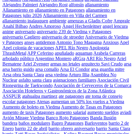
Alejandro Palmieri
Alejandro Rost
alfonsín
allanamiento
Allanamiento en
allanamiento en Patagones
allanamiento en
Patagones julio 2026
Allanamiento en Villa del Carmen
allanamiento inalauquen
ambiente
amenzas a Gladis Cofre
Amprale
Anahí Bilbao
Andres Amoroso
Ángel Hechenleitner
angel lencura
anime
aniversario
aniversario 239 de Viedma y Patagones
aniversario Cagliero
aniversario de stroeder
Aniversario de Viedma
y Patgones
anses
antidemon
Antonio Tono Magagna
Anxious
Apel
Apel colonia de vacaciones
APEL Río Negro
Apologgia
ThrashMetal
APP Ceferino
apuñalado
aquaman
Arabela Carreras
arbolado público
Argentino Montero
aRGra
ARI Río Negro
Ariel
Bernatene
Ariel Zvenger
armas no letales
arquitecto Savi Crudo
arsa
arsa barrio guido
arsa comallo
Arsa El Condor
arsa guardia mitre
Arsa obra Santa Clara
arsa viedma
Arturo Illia
Asamblea No
Nuclear
asfalto santa clara
asignaciones familiares
Asociación Civil
Rionegrina de Taekwondo
Asociación de Cerveceros de la Comarca
Asociación Hoteleros y Gastronómicos de la Zona Atlántica
ASSPUR
atahualpa martinez
ate patagones
ate toma de consejo
escolar patagones
Atenas
aumentan un 50% los vuelos a Viedma
Aumento de boleto en Viedma
Aumento de Tasas en Patagones
aumento de taxis Patagones
aumento salarial
aumento sueldos
aviadi
Avión Mirage Viedma
Banco Rojo Patagones
Banda Ilusión
bandera
baños modulares
Bapro Patagones
Barloventos
barrio 2 de
Enero
barrio 22 de abril
barrio obrero aniversario
barrio Santa Clara
barrio Zatti
Bases Justicialistas - Kolina
Basquet
Becas municipales