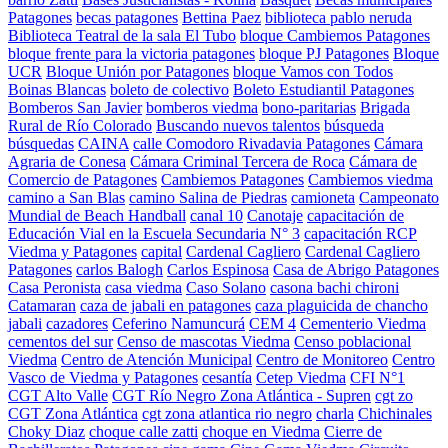
Patagones
becas patagones
Bettina Paez
biblioteca pablo neruda
Biblioteca Teatral de la sala El Tubo
bloque Cambiemos Patagones
bloque frente para la victoria patagones
bloque PJ Patagones
Bloque
UCR
Bloque Unión por Patagones
bloque Vamos con Todos
Boinas Blancas
boleto de colectivo
Boleto Estudiantil Patagones
Bomberos San Javier
bomberos viedma
bono-paritarias
Brigada
Rural de Río Colorado
Buscando nuevos talentos
búsqueda
búsquedas
CAINA
calle Comodoro Rivadavia Patagones
Cámara
Agraria de Conesa
Cámara Criminal Tercera de Roca
Cámara de
Comercio de Patagones
Cambiemos Patagones
Cambiemos viedma
camino a San Blas
camino Salina de Piedras
camioneta
Campeonato
Mundial de Beach Handball
canal 10
Canotaje
capacitación de
Educación Vial en la Escuela Secundaria N° 3
capacitación RCP
Viedma y Patagones
capital
Cardenal Cagliero
Cardenal Cagliero
Patagones
carlos Balogh
Carlos Espinosa
Casa de Abrigo Patagones
Casa Peronista
casa viedma
Caso Solano
casona bachi chironi
Catamaran
caza de jabali en patagones
caza plaguicida de chancho
jabali
cazadores
Ceferino Namuncurá
CEM 4
Cementerio Viedma
cementos del sur
Censo de mascotas Viedma
Censo poblacional
Viedma
Centro de Atención Municipal
Centro de Monitoreo
Centro
Vasco de Viedma y Patagones
cesantía
Cetep Viedma
CFI N°1
CGT Alto Valle
CGT Río Negro Zona Atlántica - Supren
cgt zo
CGT Zona Atlántica
cgt zona atlantica rio negro
charla
Chichinales
Choky Diaz
choque calle zatti
choque en Viedma
Cierre de