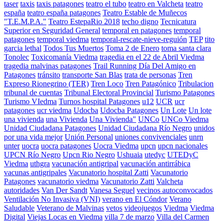
taser
taxis
taxis patagones
teatro el tubo
teatro en Valcheta
teatro
españa
teatro españa patagones
Teatro Estable de Muñecos
"T.E.M.P.A."
Teatro EstepaRio 2018
techo digno
Tecnicatura
Superior en Seguridad General
temporal en patagones
temporal
patagones
temporal viedma
temporal-rescate-nieve-reguión
TEP
tito
garcia lethal
Todos Tus Muertos
Toma 2 de Enero
toma santa clara
Tonolec
Toxicomanía Viedma
tragedia en el 22 de Abril Viedma
tragedia malvinas patagones
Trail Running Día Del Amigo en
Patagones
tránsito
transporte San Blas
trata de personas
Tren
Expreso Rionegrino (TER)
Tren Loco
Tren Patagónico
Tribulacion
tribunal de cuentas
Tribunal Electoral Provincial
Turismo Patagones
Turismo VIedma
Turnos hospital Patagones
u12
UCR
ucr
patagones
ucr viedma
Udocba
Udocba Patagones
Un Lote
Un lote
una vivienda
una Vivienda
Una Vivienda"
UNCo
UNCo Viedma
Unidad Ciudadana Patagones
Unidad Ciudadana Río Negro
unidos
por una vida mejor
Unión Personal
uniones convivenciales
unrn
unter
uocra
uocra patagones
Uocra Viedma
upcn
upcn nacionales
UPCN Río Negro
Upcn Rio Negro
Ushuaia
utedyc
UTEDyC
Viedma
uthgra
vacunación antigripal
vacunación antirrábica
vacunas antigripales
Vacunatorio hospital Zatti
Vacunatorio
Patagones
vacunatorio viedma
Vacunatorio Zatti
Valcheta
autoridades
Van Der Sandt
Vanesa Seguel
vecinos autoconvocados
Ventilación No Invasiva (VNI)
verano en El Cóndor
Verano
Saludable
Veterano de Malvinas
vetos
videojuegos
Viedma
Viedma
Digital
Viejas Locas en Viedma
villa 7 de marzo
Villa del Carmen