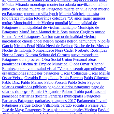
Mónica Miranda
monólogo
montecino odarda
movilizacion 25 de
junio en Viedma
muerte en Patagones
muerte en villa lynch
muerto
en Patagones
muerto en villa lynch
Muerto Valcheta
muestra
fotográfica
muestra fotográfica colectiva “50 años
mujer
mujeres
multas
Muncipalidad de Viedma
mundial
Municipalidad de
Patagones
municipalidad de viedma
municipio
Municipio de
Patagones
Murió Juan Manuel de la Sota
museo Cagliero
museo
Emma Nozzi Patagones
Nación
narcocriminalidad viedma
narcotrafico choele choel
nelson montes
nelson namuncura
Nicolás
García
Nicolas Peral
Nilda Nervi de Belloso
Noche de los Museos
Noche de milonga
Nompalidece
Nora Cader
Norberto Rodriguez
Norina Lopez
Nuestra Señora del Carmen
nueva rotonda en
Patagones
obra procrear
Obra Social Unión Personal
obras
paralizadas
Oficina de Empleo Municipal
Ojeda
Omar "Cacho"
Ramirez
operativo de salud visual "Ver para seguir aprendiendo"
organizaciones sindicales patagones
Oscar Collueque
Oscar Meilán
Oscar Veloso
Osvaldo Rampellotto
Pablo Barreno
Pablo Cifuentes
Pablo Diaz
Pablo Melano
Pablo Porcelli
Pablo Soler
Pago de
salarios empleados públicos
pago de salarios patagones
pago de
salarios río negro
Palmieri Alejandro
Paloma Tubio
paola casadei
paraepade
paritarias docente
Paritarias municipales Patagones
Paritarias Patagones
paritarias patagones 2017
Parlamento Juvenil
Patagones
Parque Eolico Villalonga
partido socialista
Pasaje San
José de Mayo Patagones
Pase a planta municipales Viedma
Pasó el