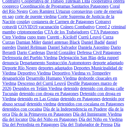
Contranvi
Cooperativa de Trabajo Tutelkan Ltda
cooperativa obrera
coopreco
Coordinación de Programas Sanitarios Patagones
Coral
del Río Negro
Coro Ramirez Urtazun
coronavirus
corte de energía
en sao
corte de puente viedma
Corte Suprema de Justicia de la
Nación
cosplay
costanera de Carmen de Patagones
Cotranvi
cotravili
COVID19 vacunación
Cráneo Combativo
Creed 2
criminal
mambo
criptomonedas
CTA de los Trabajadores
CTA Patagones
Ctep Viedma
cupo trans
Curetti - Kiciloff
Currú Leuvú
Curza
Curzas
Damian Miler
daniel antenao Black
Daniel Badié
daniel
paredes
Daniel Relmuan
Daniel Salvador
Daniela Agostino
Dario
Berardi
Dario Cardenas
David González
Defensa Civil Patagones
Defensoria del Pueblo Viedma
Delegación San Blas
delia ruppel
denuncia
Departamento Sustracción Automotores
deporte adaptado
Deporte Río Negro
deportes adaptados
Deportes Municipalidad de
Viedma
Deportivo Viedma
Deportivo Viedma vs Temperley
desaparición
Desarrollo Humano Viedma
desborde cloacales en
Viedma
Descenso del Currú Leuvú
Desfile Patagones marzo de
2026
Despidos en Telám Viedma
detenido
detenido con droga calle
Tucunán
detenido con droga en Patagones
Detenido con droga en
Viedma
detenido en Las Grutas
detenido en Patagones
detenido por
abuso sexual
detenido viedma
detenidos con cocaíana en Patagones
detenidos con cocaina
Día de la Independencia en Pradere
día de la
orca
Día de la Primavera en Patagones
Día del Inmigrante Viedma
día del locutor
Día del Niño en Patagones
Día del Niño en Viedma
Dia del Periodista en Patagones
Día del Trabajador de Prensa
Día