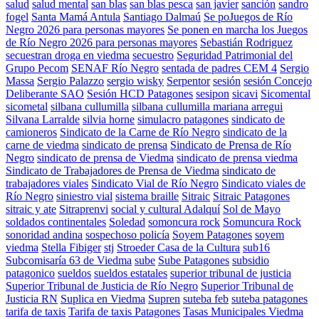
salud
salud mental
san blas
san blas pesca
san javier
sanción
sandro
fogel
Santa Mamá Antula
Santiago Dalmaú
Se poJuegos de Río
Negro 2026 para personas mayores
Se ponen en marcha los Juegos
de Río Negro 2026 para personas mayores
Sebastián Rodriguez
secuestran droga en viedma
secuestro
Seguridad Patrimonial del
Grupo Pecom
SENAF Río Negro
sentada de padres CEM 4
Sergio
Massa
Sergio Palazzo
sergio wisky
Serpentor
sesión
sesión Concejo
Deliberante SAO
Sesión HCD Patagones
sesipon
sicavi
Sicomental
sicometal
silbana cullumilla
silbana cullumilla mariana arregui
Silvana Larralde
silvia horne
simulacro patagones
sindicato de
camioneros
Sindicato de la Carne de Río Negro
sindicato de la
carne de viedma
sindicato de prensa
Sindicato de Prensa de Río
Negro
sindicato de prensa de Viedma
sindicato de prensa viedma
Sindicato de Trabajadores de Prensa de Viedma
sindicato de
trabajadores viales
Sindicato Vial de Río Negro
Sindicato viales de
Río Negro
siniestro vial
sistema braille
Sitraic
Sitraic Patagones
sitraic y ate
Sitraprenvi
social y cultural Adalquí
Sol de Mayo
soldados continentales
Soledad
somoncura rock
Somuncura Rock
sonoridad andina
sospechoso policía
Soyem Patagones
soyem
viedma
Stella Fibiger
stj
Stroeder Casa de la Cultura
sub16
Subcomisaría 63 de Viedma
sube
Sube Patagones
subsidio
patagonico
sueldos
sueldos estatales
superior tribunal de justicia
Superior Tribunal de Justicia de Río Negro
Superior Tribunal de
Justicia RN
Suplica en Viedma
Supren
suteba feb
suteba patagones
tarifa de taxis
Tarifa de taxis Patagones
Tasas Municipales Viedma