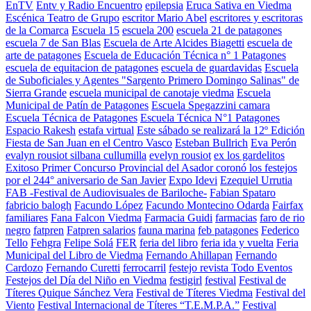
EnTV
Entv y Radio Encuentro
epilepsia
Eruca Sativa en Viedma
Escénica Teatro de Grupo
escritor Mario Abel
escritores y escritoras
de la Comarca
Escuela 15
escuela 200
escuela 21 de patagones
escuela 7 de San Blas
Escuela de Arte Alcides Biagetti
escuela de
arte de patagones
Escuela de Educación Técnica n° 1 Patagones
escuela de equitacion de patagones
escuela de guardavidas
Escuela
de Suboficiales y Agentes "Sargento Primero Domingo Salinas" de
Sierra Grande
escuela municipal de canotaje viedma
Escuela
Municipal de Patín de Patagones
Escuela Spegazzini camara
Escuela Técnica de Patagones
Escuela Técnica N°1 Patagones
Espacio Rakesh
estafa virtual
Este sábado se realizará la 12º Edición
Fiesta de San Juan en el Centro Vasco
Esteban Bullrich
Eva Perón
evalyn rousiot silbana cullumilla
evelyn rousiot
ex los gardelitos
Exitoso Primer Concurso Provincial del Asador coronó los festejos
por el 244° aniversario de San Javier
Expo Idevi
Ezequiel Urrutia
FAB -Festival de Audiovisuales de Bariloche-
Fabian Spataro
fabricio balogh
Facundo López
Facundo Montecino Odarda
Fairfax
familiares
Fana Falcon Viedma
Farmacia Guidi
farmacias
faro de rio
negro
fatpren
Fatpren salarios
fauna marina
feb patagones
Federico
Tello
Fehgra
Felipe Solá
FER
feria del libro
feria ida y vuelta
Feria
Municipal del Libro de Viedma
Fernando Ahillapan
Fernando
Cardozo
Fernando Curetti
ferrocarril
festejo revista Todo Eventos
Festejos del Día del Niño en Viedma
festigirl
festival
Festival de
Títeres Quique Sánchez Vera
Festival de Títeres Viedma
Festival del
Viento
Festival Internacional de Títeres “T.E.M.P.A.”
Festival