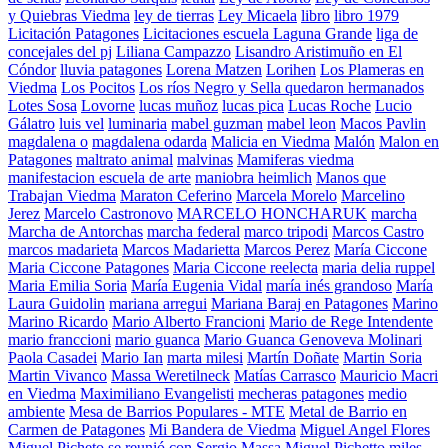
y Quiebras Viedma
ley de tierras
Ley Micaela
libro
libro 1979
Licitación Patagones
Licitaciones escuela Laguna Grande
liga de
concejales del pj
Liliana Campazzo
Lisandro Aristimuño en El
Cóndor
lluvia patagones
Lorena Matzen
Lorihen
Los Plameras en
Viedma
Los Pocitos
Los ríos Negro y Sella quedaron hermanados
Lotes Sosa
Lovorne
lucas muñoz
lucas pica
Lucas Roche
Lucio
Gálatro
luis vel
luminaria
mabel guzman
mabel leon
Macos Pavlin
magdalena o
magdalena odarda
Malicia en Viedma
Malón
Malon en
Patagones
maltrato animal
malvinas
Mamiferas viedma
manifestacion escuela de arte
maniobra heimlich
Manos que
Trabajan Viedma
Maraton Ceferino
Marcela Morelo
Marcelino
Jerez
Marcelo Castronovo
MARCELO HONCHARUK
marcha
Marcha de Antorchas
marcha federal
marco tripodi
Marcos Castro
marcos madarieta
Marcos Madarietta
Marcos Perez
María Ciccone
Maria Ciccone Patagones
Maria Ciccone reelecta
maria delia ruppel
Maria Emilia Soria
María Eugenia Vidal
maría inés grandoso
María
Laura Guidolin
mariana arregui
Mariana Baraj en Patagones
Marino
Marino Ricardo
Mario Alberto Francioni
Mario de Rege Intendente
mario franccioni
mario guanca
Mario Guanca Genoveva Molinari
Paola Casadei
Mario Ian
marta milesi
Martín Doñate
Martin Soria
Martin Vivanco
Massa Weretilneck
Matías Carrasco
Mauricio Macri
en Viedma
Maximiliano Evangelisti
mecheras patagones
medio
ambiente
Mesa de Barrios Populares - MTE
Metal de Barrio en
Carmen de Patagones
Mi Bandera de Viedma
Miguel Angel Flores
Miguel Picheto se reunió con Sergio Massa
Miguel Pichetto
miles