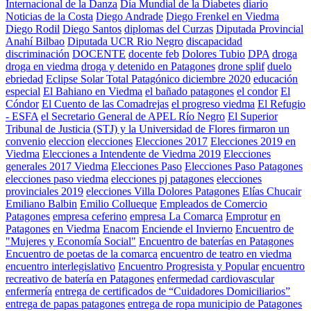
Internacional de la Danza
Día Mundial de la Diabetes
diario
Noticias de la Costa
Diego Andrade
Diego Frenkel en Viedma
Diego Rodil
Diego Santos
diplomas del Curzas
Diputada Provincial
Anahí Bilbao
Diputada UCR Rio Negro
discapacidad
discriminación
DOCENTE
docente feb
Dolores Tubio
DPA
droga
droga en viedma
droga y detenido en Patagones
drone splif
duelo
ebriedad
Eclipse Solar Total Patagónico diciembre 2020
educación
especial
El Bahiano en Viedma
el bañado patagones
el condor
El
Cóndor
El Cuento de las Comadrejas
el progreso viedma
El Refugio
- ESFA
el Secretario General de APEL Río Negro
El Superior
Tribunal de Justicia (STJ) y la Universidad de Flores firmaron un
convenio
eleccion
elecciones
Elecciones 2017
Elecciones 2019 en
Viedma
Elecciones a Intendente de Viedma 2019
Elecciones
generales 2017 Viedma
Elecciones Paso
Elecciones Paso Patagones
elecciones paso viedma
elecciones pj patagones
elecciones
provinciales 2019
elecciones Villa Dolores Patagones
Elías Chucair
Emiliano Balbin
Emilio Collueque
Empleados de Comercio
Patagones
empresa ceferino
empresa La Comarca
Emprotur
en
Patagones
en Viedma
Enacom
Enciende el Invierno
Encuentro de
"Mujeres y Economía Social"
Encuentro de baterías en Patagones
Encuentro de poetas de la comarca
encuentro de teatro en viedma
encuentro interlegislativo
Encuentro Progresista y Popular
encuentro
recreativo de batería en Patagones
enfermedad cardiovascular
enfermería
entrega de certificados de “Cuidadores Domiciliarios”
entrega de papas patagones
entrega de ropa municipio de Patagones