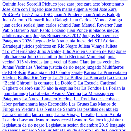
Quintin
Jose Scorolli Pichuco
jose zara
jose zara acto bicentenario
Jose Zara con Frigerio
jose zara maria eugenia vidal
Jose Zara
ProCreAr
José Zara UPSO
Juan A Pradere
Juan Andres Balogh
Juan Antonio Bernardi
Juan Balogh
Juan Carlos "Mono" Zuniga
juan carlos scalesi
juan carlos schmid
Juan Manuel Reverter
Juan
Pablo Barreno
Juan Pablo Lozano
Juan Ponce
jubilados
juegos
adultos mayores
Juegos Bonaerenses 2017
Juegos Bonaerenses
Patagones 2026
Juegos de la Araucanía
Jueza del STJ Adriana
Zaratiegui
juicios políticos en Río Negro
Julieta Vinaya
Julieta
“Toly” Hernández
Julio Alcalde
Julio Aro en Carmen de Patagones
julio barcena
Julio Costantino
Junta Electoral Municipal
junta
vecinal 915 viviendas
junta vecinal Santa Clara
juntas vecinales
Juntas Vecinales Viedma
justicia de rio negro
juzgado Multifueros
de El Bolsón
Kapanga en El Cóndor
karate
Karina La Princesita en
Viedma
Kolina Río Negro
La 25
La Baliza
La Bancaria
La Casona
“Bachi Chironi”
la comarca
La Doble G
La Escuela Cardenal
Cagliero celebró sus 75 año
la esquina bar
La Fondue
La Forlan
la
juan domingo
La Libertad Avanza Viedma
La Mississippi en
Patagones
La Nueva Luna en Viedma
La Trochita de Jacobacci
labor parlamentaria
lago Escondido
Las Grutas
Las Manos de
Filippi en Viedma
Las Nenas de Sandro
las pastillas del abuelo
Laura Guidolin
laura ramos
Laura Vinaya
Lavalle
Lazaro Artola
Leandro Lascano
leandro massaccesi
Leandro Santoro
legislatura
legislatura de rio negro
Legislatura sesion diciembre 2019
lenguaje
de señas
Leonardo Sarquis
lethal
Ley de Aborto
Ley de Concursos