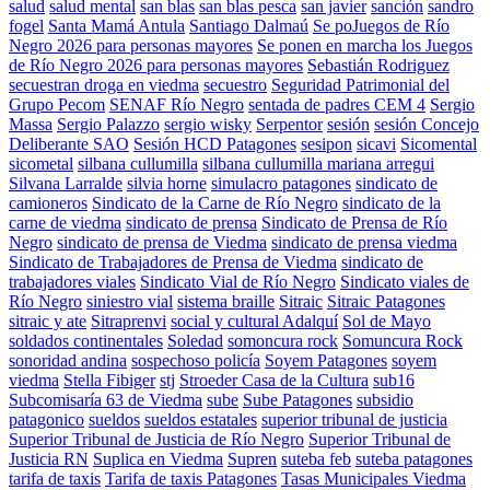
salud
salud mental
san blas
san blas pesca
san javier
sanción
sandro
fogel
Santa Mamá Antula
Santiago Dalmaú
Se poJuegos de Río
Negro 2026 para personas mayores
Se ponen en marcha los Juegos
de Río Negro 2026 para personas mayores
Sebastián Rodriguez
secuestran droga en viedma
secuestro
Seguridad Patrimonial del
Grupo Pecom
SENAF Río Negro
sentada de padres CEM 4
Sergio
Massa
Sergio Palazzo
sergio wisky
Serpentor
sesión
sesión Concejo
Deliberante SAO
Sesión HCD Patagones
sesipon
sicavi
Sicomental
sicometal
silbana cullumilla
silbana cullumilla mariana arregui
Silvana Larralde
silvia horne
simulacro patagones
sindicato de
camioneros
Sindicato de la Carne de Río Negro
sindicato de la
carne de viedma
sindicato de prensa
Sindicato de Prensa de Río
Negro
sindicato de prensa de Viedma
sindicato de prensa viedma
Sindicato de Trabajadores de Prensa de Viedma
sindicato de
trabajadores viales
Sindicato Vial de Río Negro
Sindicato viales de
Río Negro
siniestro vial
sistema braille
Sitraic
Sitraic Patagones
sitraic y ate
Sitraprenvi
social y cultural Adalquí
Sol de Mayo
soldados continentales
Soledad
somoncura rock
Somuncura Rock
sonoridad andina
sospechoso policía
Soyem Patagones
soyem
viedma
Stella Fibiger
stj
Stroeder Casa de la Cultura
sub16
Subcomisaría 63 de Viedma
sube
Sube Patagones
subsidio
patagonico
sueldos
sueldos estatales
superior tribunal de justicia
Superior Tribunal de Justicia de Río Negro
Superior Tribunal de
Justicia RN
Suplica en Viedma
Supren
suteba feb
suteba patagones
tarifa de taxis
Tarifa de taxis Patagones
Tasas Municipales Viedma