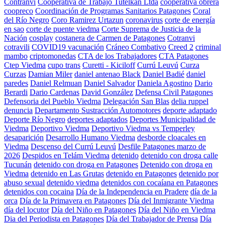
Contranvi
Cooperativa de Trabajo Tutelkan Ltda
cooperativa obrera
coopreco
Coordinación de Programas Sanitarios Patagones
Coral
del Río Negro
Coro Ramirez Urtazun
coronavirus
corte de energía
en sao
corte de puente viedma
Corte Suprema de Justicia de la
Nación
cosplay
costanera de Carmen de Patagones
Cotranvi
cotravili
COVID19 vacunación
Cráneo Combativo
Creed 2
criminal
mambo
criptomonedas
CTA de los Trabajadores
CTA Patagones
Ctep Viedma
cupo trans
Curetti - Kiciloff
Currú Leuvú
Curza
Curzas
Damian Miler
daniel antenao Black
Daniel Badié
daniel
paredes
Daniel Relmuan
Daniel Salvador
Daniela Agostino
Dario
Berardi
Dario Cardenas
David González
Defensa Civil Patagones
Defensoria del Pueblo Viedma
Delegación San Blas
delia ruppel
denuncia
Departamento Sustracción Automotores
deporte adaptado
Deporte Río Negro
deportes adaptados
Deportes Municipalidad de
Viedma
Deportivo Viedma
Deportivo Viedma vs Temperley
desaparición
Desarrollo Humano Viedma
desborde cloacales en
Viedma
Descenso del Currú Leuvú
Desfile Patagones marzo de
2026
Despidos en Telám Viedma
detenido
detenido con droga calle
Tucunán
detenido con droga en Patagones
Detenido con droga en
Viedma
detenido en Las Grutas
detenido en Patagones
detenido por
abuso sexual
detenido viedma
detenidos con cocaíana en Patagones
detenidos con cocaina
Día de la Independencia en Pradere
día de la
orca
Día de la Primavera en Patagones
Día del Inmigrante Viedma
día del locutor
Día del Niño en Patagones
Día del Niño en Viedma
Dia del Periodista en Patagones
Día del Trabajador de Prensa
Día