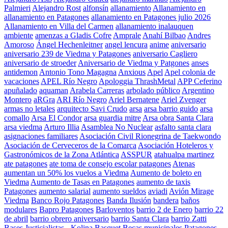
Palmieri
Alejandro Rost
alfonsín
allanamiento
Allanamiento en
allanamiento en Patagones
allanamiento en Patagones julio 2026
Allanamiento en Villa del Carmen
allanamiento inalauquen
ambiente
amenzas a Gladis Cofre
Amprale
Anahí Bilbao
Andres
Amoroso
Ángel Hechenleitner
angel lencura
anime
aniversario
aniversario 239 de Viedma y Patagones
aniversario Cagliero
aniversario de stroeder
Aniversario de Viedma y Patgones
anses
antidemon
Antonio Tono Magagna
Anxious
Apel
Apel colonia de
vacaciones
APEL Río Negro
Apologgia ThrashMetal
APP Ceferino
apuñalado
aquaman
Arabela Carreras
arbolado público
Argentino
Montero
aRGra
ARI Río Negro
Ariel Bernatene
Ariel Zvenger
armas no letales
arquitecto Savi Crudo
arsa
arsa barrio guido
arsa
comallo
Arsa El Condor
arsa guardia mitre
Arsa obra Santa Clara
arsa viedma
Arturo Illia
Asamblea No Nuclear
asfalto santa clara
asignaciones familiares
Asociación Civil Rionegrina de Taekwondo
Asociación de Cerveceros de la Comarca
Asociación Hoteleros y
Gastronómicos de la Zona Atlántica
ASSPUR
atahualpa martinez
ate patagones
ate toma de consejo escolar patagones
Atenas
aumentan un 50% los vuelos a Viedma
Aumento de boleto en
Viedma
Aumento de Tasas en Patagones
aumento de taxis
Patagones
aumento salarial
aumento sueldos
aviadi
Avión Mirage
Viedma
Banco Rojo Patagones
Banda Ilusión
bandera
baños
modulares
Bapro Patagones
Barloventos
barrio 2 de Enero
barrio 22
de abril
barrio obrero aniversario
barrio Santa Clara
barrio Zatti
Bases Justicialistas - Kolina
Basquet
Becas municipales Patagones