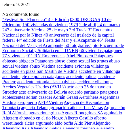
febrero 9, 2021
No comments found.
"Festival Sur Flamenco" 4ta Edición
0800-DROGAS
10 de
Diciembre
150 viviendas de viedma
1979
2 de abril
24 de marzo
247 aniversario Viedma
25 de mayo
3rd Track
3° Encuentro
Nacional por la Niñez
40 aniversario del traslado de la capital
federal
44º edición de Fiesta del Mar y el Acapamte
46° Fiesta
Nacional del Mar y el Acampante
50 fotografías”
5to Encuentro de
Economía Social y Solidaria en la UNRN
66 viviendas patagones
77 viviendas
911 RN Emergencias
Abel Pintos en Patagones
abigeato
abigeato Patagones
abuso
abuso sexual las grutas
abuso
sexual viedma
abuso Viedma
accidente avioneta villalonga
accidente en plaza San Martin de Viedma
accidente en villalonga
accidente jefe de policia patagones
accidente policia
accidente
Pradere
accidente rotonda islas malvinas
accidente villalonga
Aceites Vegetales Usados (AVU’s)
acto
acto 25 de mayo en
Stroeder
acto aniversario de Bolivia
acuerdo paritario patagones
adolescentes
adrian casadei
Adrián Grassi
Aerolíneas Argentinas
Viedma
aeropuerto
AFIP Viedma
Agencia de Recaudación
Tributaria
agencia Télam
agrupación atletica Las Maras
Agrupación
Raúl Alfonsin
aguas rionegrinas
Aguas Rionegrinas SA
aguinaldo
Ahgzarn
ahogado en el río Negro
Alberto Castillo
alberto
weretilneck
alcira argumedo
aldo boffa
Aldo Pier
Alejandro
Alejandro Asis
Alejandro Gatica
alejandro marinao
Alejandro