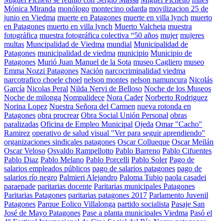
Mónica Miranda
monólogo
montecino odarda
movilizacion 25 de
junio en Viedma
muerte en Patagones
muerte en villa lynch
muerto
en Patagones
muerto en villa lynch
Muerto Valcheta
muestra
fotográfica
muestra fotográfica colectiva “50 años
mujer
mujeres
multas
Muncipalidad de Viedma
mundial
Municipalidad de
Patagones
municipalidad de viedma
municipio
Municipio de
Patagones
Murió Juan Manuel de la Sota
museo Cagliero
museo
Emma Nozzi Patagones
Nación
narcocriminalidad viedma
narcotrafico choele choel
nelson montes
nelson namuncura
Nicolás
García
Nicolas Peral
Nilda Nervi de Belloso
Noche de los Museos
Noche de milonga
Nompalidece
Nora Cader
Norberto Rodriguez
Norina Lopez
Nuestra Señora del Carmen
nueva rotonda en
Patagones
obra procrear
Obra Social Unión Personal
obras
paralizadas
Oficina de Empleo Municipal
Ojeda
Omar "Cacho"
Ramirez
operativo de salud visual "Ver para seguir aprendiendo"
organizaciones sindicales patagones
Oscar Collueque
Oscar Meilán
Oscar Veloso
Osvaldo Rampellotto
Pablo Barreno
Pablo Cifuentes
Pablo Diaz
Pablo Melano
Pablo Porcelli
Pablo Soler
Pago de
salarios empleados públicos
pago de salarios patagones
pago de
salarios río negro
Palmieri Alejandro
Paloma Tubio
paola casadei
paraepade
paritarias docente
Paritarias municipales Patagones
Paritarias Patagones
paritarias patagones 2017
Parlamento Juvenil
Patagones
Parque Eolico Villalonga
partido socialista
Pasaje San
José de Mayo Patagones
Pase a planta municipales Viedma
Pasó el