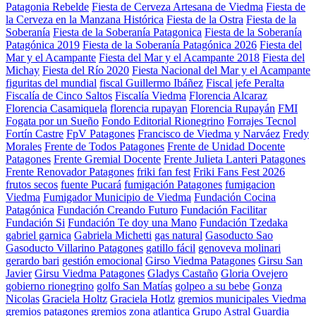
Patagonia Rebelde
Fiesta de Cerveza Artesana de Viedma
Fiesta de
la Cerveza en la Manzana Histórica
Fiesta de la Ostra
Fiesta de la
Soberanía
Fiesta de la Soberanía Patagonica
Fiesta de la Soberanía
Patagónica 2019
Fiesta de la Soberanía Patagónica 2026
Fiesta del
Mar y el Acampante
Fiesta del Mar y el Acampante 2018
Fiesta del
Michay
Fiesta del Río 2020
Fiesta Nacional del Mar y el Acampante
figuritas del mundial
fiscal Guillermo Ibáñez
Fiscal jefe Peralta
Fiscalía de Cinco Saltos
Fiscalía Viedma
Florencia Alcaraz
Florencia Casamiquela
florencia rupayan
Florencia Rupayán
FMI
Fogata por un Sueño
Fondo Editorial Rionegrino
Forrajes Tecnol
Fortín Castre
FpV Patagones
Francisco de Viedma y Narváez
Fredy
Morales
Frente de Todos Patagones
Frente de Unidad Docente
Patagones
Frente Gremial Docente
Frente Julieta Lanteri Patagones
Frente Renovador Patagones
friki fan fest
Friki Fans Fest 2026
frutos secos
fuente Pucará
fumigación Patagones
fumigacion
Viedma
Fumigador Municipio de Viedma
Fundación Cocina
Patagónica
Fundación Creando Futuro
Fundación Facilitar
Fundación Si
Fundación Te doy una Mano
Fundación Tzedaka
gabriel garnica
Gabriela Michetti
gas natural
Gasoducto Sao
Gasoducto Villarino Patagones
gatillo fácil
genoveva molinari
gerardo bari
gestión emocional
Girso Viedma Patagones
Girsu San
Javier
Girsu Viedma Patagones
Gladys Castaño
Gloria Ovejero
gobierno rionegrino
golfo San Matías
golpeo a su bebe
Gonza
Nicolas
Graciela Holtz
Graciela Hotlz
gremios municipales Viedma
gremios patagones
gremios zona atlantica
Grupo Astral
Guardia