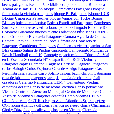
becas patagones
Bettina Paez
biblioteca pablo neruda
Biblioteca
Teatral de la sala El Tubo
bloque Cambiemos Patagones
bloque
frente para la victoria patagones
bloque PJ Patagones
Bloque UCR
Bloque Unión por Patagones
bloque Vamos con Todos
Boinas
Blancas
boleto de colectivo
Boleto Estudiantil Patagones
Bomberos
San Javier
bomberos viedma
bono-paritarias
Brigada Rural de Río
Colorado
Buscando nuevos talentos
búsqueda
búsquedas
CAINA
calle Comodoro Rivadavia Patagones
Cámara Agraria de Conesa
Cámara Criminal Tercera de Roca
Cámara de Comercio de
Patagones
Cambiemos Patagones
Cambiemos viedma
camino a San
Blas
camino Salina de Piedras
camioneta
Campeonato Mundial de
Beach Handball
canal 10
Canotaje
capacitación de Educación Vial
en la Escuela Secundaria N° 3
capacitación RCP Viedma y
Patagones
capital
Cardenal Cagliero
Cardenal Cagliero Patagones
carlos Balogh
Carlos Espinosa
Casa de Abrigo Patagones
Casa
Peronista
casa viedma
Caso Solano
casona bachi chironi
Catamaran
caza de jabali en patagones
caza plaguicida de chancho jabali
cazadores
Ceferino Namuncurá
CEM 4
Cementerio Viedma
cementos del sur
Censo de mascotas Viedma
Censo poblacional
Viedma
Centro de Atención Municipal
Centro de Monitoreo
Centro
Vasco de Viedma y Patagones
cesantía
Cetep Viedma
CFI N°1
CGT Alto Valle
CGT Río Negro Zona Atlántica - Supren
cgt zo
CGT Zona Atlántica
cgt zona atlantica rio negro
charla
Chichinales
Choky Diaz
choque calle zatti
choque en Viedma
Cierre de