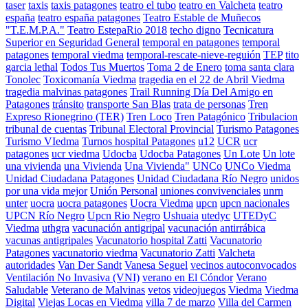
taser
taxis
taxis patagones
teatro el tubo
teatro en Valcheta
teatro
españa
teatro españa patagones
Teatro Estable de Muñecos
"T.E.M.P.A."
Teatro EstepaRio 2018
techo digno
Tecnicatura
Superior en Seguridad General
temporal en patagones
temporal
patagones
temporal viedma
temporal-rescate-nieve-reguión
TEP
tito
garcia lethal
Todos Tus Muertos
Toma 2 de Enero
toma santa clara
Tonolec
Toxicomanía Viedma
tragedia en el 22 de Abril Viedma
tragedia malvinas patagones
Trail Running Día Del Amigo en
Patagones
tránsito
transporte San Blas
trata de personas
Tren
Expreso Rionegrino (TER)
Tren Loco
Tren Patagónico
Tribulacion
tribunal de cuentas
Tribunal Electoral Provincial
Turismo Patagones
Turismo VIedma
Turnos hospital Patagones
u12
UCR
ucr
patagones
ucr viedma
Udocba
Udocba Patagones
Un Lote
Un lote
una vivienda
una Vivienda
Una Vivienda"
UNCo
UNCo Viedma
Unidad Ciudadana Patagones
Unidad Ciudadana Río Negro
unidos
por una vida mejor
Unión Personal
uniones convivenciales
unrn
unter
uocra
uocra patagones
Uocra Viedma
upcn
upcn nacionales
UPCN Río Negro
Upcn Rio Negro
Ushuaia
utedyc
UTEDyC
Viedma
uthgra
vacunación antigripal
vacunación antirrábica
vacunas antigripales
Vacunatorio hospital Zatti
Vacunatorio
Patagones
vacunatorio viedma
Vacunatorio Zatti
Valcheta
autoridades
Van Der Sandt
Vanesa Seguel
vecinos autoconvocados
Ventilación No Invasiva (VNI)
verano en El Cóndor
Verano
Saludable
Veterano de Malvinas
vetos
videojuegos
Viedma
Viedma
Digital
Viejas Locas en Viedma
villa 7 de marzo
Villa del Carmen