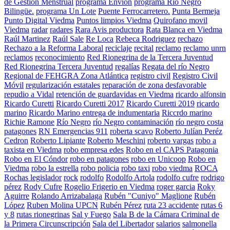
de Gestión Menstrual
programa Envion
programa Río Negro
Bilingüe.
programa Un Lote
Puente Ferrocarretero.
Punta Bermeja
Punto Digital Viedma
Puntos limpios Viedma
Quirofano movil
Viedma
radar
radares
Rara Avis productora
Rata Blanca en Viedma
Raúl Martinez
Raúl Sale
Re Loca
Rebeca Rodriguez
rechazo
Rechazo a la Reforma Laboral
reciclaje
recital
reclamo
reclamo unrn
reclamos
reconocimiento
Red Rionegrina de la Tercera Juventud
Red Rionegrina Tercera Juventud
regalías
Regata del río Negro
Regional de FEHGRA Zona Atlántica
registro civil
Registro Civil
Móvil
regularización estatales
reparación de zona desfavorable
repudio a Vidal
retención de guardavidas en Viedma
ricardo alfonsin
Ricardo Curetti
Ricardo Curetti 2017
Ricardo Curetti 2019
ricardo
marino
Ricardo Marino entrega de indumentaria
Riccrdo marino
Richie Ramone
Río Negro
río Negro contaminación
río negro costa
patagones
RN Emergencias 911
roberta scavo
Roberto Julían Peréz
Cedron
Roberto Lipiante
Roberto Meschini
roberto vargas
robo a
taxista en Viedma
robo empresa edes
Robo en el CAPS Patagonia
Robo en El Cóndor
robo en patagones
robo en Unicoop
Robo en
Viedma
robo la estrella
robo policia
robo taxi
robo viedma
ROCA
Rochas legislador
rock
rodolfo
Rodolfo Artola
rodolfo cufre
rodrigo
pérez
Rody Cufre
Rogelio Frigerio en Viedma
roger garcia
Roky
Aguirre
Rolando Arrizabalaga
Rubén "Cuniyo" Maglione
Rubén
López
Ruben Molina UPCN
Rubén Pérez
ruta 23 accidente
rutas 6
y 8
rutas rionegrinas
Sal y Fuego
Sala B de la Cámara Criminal de
la Primera Circunscripción
Sala del Libertador
salarios
salmonella