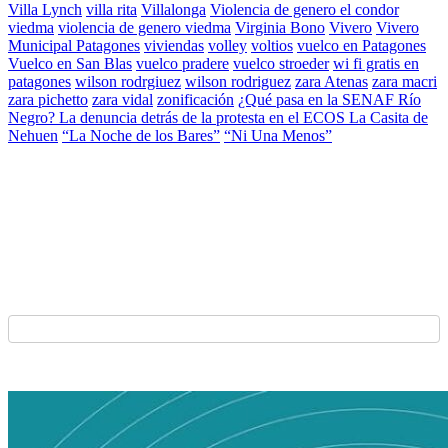
Villa Lynch
villa rita
Villalonga
Violencia de genero el condor
viedma
violencia de genero viedma
Virginia Bono
Vivero
Vivero
Municipal Patagones
viviendas
volley
voltios
vuelco en Patagones
Vuelco en San Blas
vuelco pradere
vuelco stroeder
wi fi gratis en
patagones
wilson rodrgiuez
wilson rodriguez
zara Atenas
zara macri
zara pichetto
zara vidal
zonificación
¿Qué pasa en la SENAF Río
Negro? La denuncia detrás de la protesta en el ECOS La Casita de
Nehuen
“La Noche de los Bares”
“Ni Una Menos”