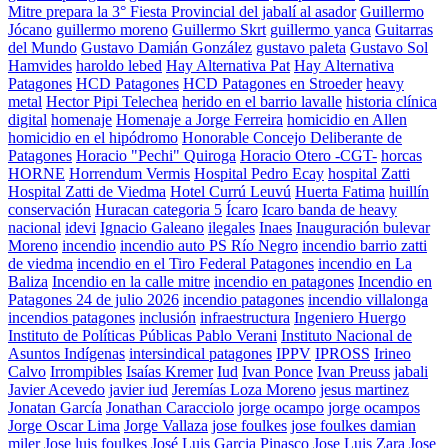
Mitre prepara la 3° Fiesta Provincial del jabalí al asador
Guillermo
Jócano
guillermo moreno
Guillermo Skrt
guillermo yanca
Guitarras
del Mundo
Gustavo Damián González
gustavo paleta
Gustavo Sol
Hamvides
haroldo lebed
Hay Alternativa Pat
Hay Alternativa
Patagones
HCD Patagones
HCD Patagones en Stroeder
heavy
metal
Hector Pipi Telechea
herido en el barrio lavalle
historia clínica
digital
homenaje
Homenaje a Jorge Ferreira
homicidio en Allen
homicidio en el hipódromo
Honorable Concejo Deliberante de
Patagones
Horacio "Pechi" Quiroga
Horacio Otero -CGT-
horcas
HORNE
Horrendum Vermis
Hospital Pedro Ecay
hospital Zatti
Hospital Zatti de Viedma
Hotel Currú Leuvú
Huerta Fatima
huillín
conservación
Huracan categoria 5
Ícaro
Icaro banda de heavy
nacional
idevi
Ignacio Galeano
ilegales
Inaes
Inauguración bulevar
Moreno
incendio
incendio auto PS Río Negro
incendio barrio zatti
de viedma
incendio en el Tiro Federal Patagones
incendio en La
Baliza
Incendio en la calle mitre
incendio en patagones
Incendio en
Patagones 24 de julio 2026
incendio patagones
incendio villalonga
incendios patagones
inclusión
infraestructura
Ingeniero Huergo
Instituto de Políticas Públicas Pablo Verani
Instituto Nacional de
Asuntos Indígenas
intersindical patagones
IPPV
IPROSS
Irineo
Calvo
Irrompibles
Isaías Kremer
Iud
Ivan Ponce
Ivan Preuss
jabali
Javier Acevedo
javier iud
Jeremías Loza Moreno
jesus martinez
Jonatan García
Jonathan Caracciolo
jorge ocampo
jorge ocampos
Jorge Oscar Lima
Jorge Vallaza
jose foulkes
jose foulkes damian
miler
Jose luis foulkes
José Luis Garcia Pinasco
Jose Luis Zara
Jose