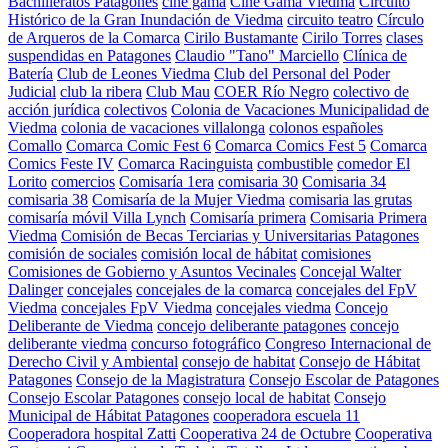
Bachilleratos Patagones
cine gama
Cine Gama Viedma
Circuito
Histórico de la Gran Inundación de Viedma
circuito teatro
Círculo
de Arqueros de la Comarca
Cirilo Bustamante
Cirilo Torres
clases
suspendidas en Patagones
Claudio "Tano" Marciello
Clínica de
Batería
Club de Leones Viedma
Club del Personal del Poder
Judicial
club la ribera
Club Mau
COER Río Negro
colectivo de
acción jurídica
colectivos
Colonia de Vacaciones Municipalidad de
Viedma
colonia de vacaciones villalonga
colonos españoles
Comallo
Comarca Comic Fest 6
Comarca Comics Fest 5
Comarca
Comics Feste IV
Comarca Racinguista
combustible
comedor El
Lorito
comercios
Comisaría 1era
comisaria 30
Comisaria 34
comisaria 38
Comisaría de la Mujer Viedma
comisaria las grutas
comisaría móvil Villa Lynch
Comisaría primera
Comisaria Primera
Viedma
Comisión de Becas Terciarias y Universitarias Patagones
comisión de sociales
comisión local de hábitat
comisiones
Comisiones de Gobierno y Asuntos Vecinales
Concejal Walter
Dalinger
concejales
concejales de la comarca
concejales del FpV
Viedma
concejales FpV Viedma
concejales viedma
Concejo
Deliberante de Viedma
concejo deliberante patagones
concejo
deliberante viedma
concurso fotográfico
Congreso Internacional de
Derecho Civil y Ambiental
consejo de habitat
Consejo de Hábitat
Patagones
Consejo de la Magistratura
Consejo Escolar de Patagones
Consejo Escolar Patagones
consejo local de habitat
Consejo
Municipal de Hábitat Patagones
cooperadora escuela 11
Cooperadora hospital Zatti
Cooperativa 24 de Octubre
Cooperativa