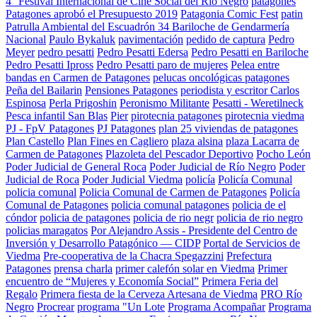
4° Festival Internacional de Cine Social del Río Negro
patagones
Patagones aprobó el Presupuesto 2019
Patagonia Comic Fest
patin
Patrulla Ambiental del Escuadrón 34 Bariloche de Gendarmería
Nacional
Paulo Bykaluk
pavimentación
pedido de captura
Pedro
Meyer
pedro pesatti
Pedro Pesatti Edersa
Pedro Pesatti en Bariloche
Pedro Pesatti Ipross
Pedro Pesatti paro de mujeres
Pelea entre
bandas en Carmen de Patagones
pelucas oncológicas patagones
Peña del Bailarin
Pensiones Patagones
periodista y escritor Carlos
Espinosa
Perla Prigoshin
Peronismo Militante
Pesatti - Weretilneck
Pesca infantil San Blas
Pier
pirotecnia patagones
pirotecnia viedma
PJ - FpV Patagones
PJ Patagones
plan 25 viviendas de patagones
Plan Castello
Plan Fines en Cagliero
plaza alsina
plaza Lacarra de
Carmen de Patagones
Plazoleta del Pescador Deportivo
Pocho León
Poder Judicial de General Roca
Poder Judicial de Río Negro
Poder
Judicial de Roca
Poder Judicial Viedma
policía
Policía Comunal
policia comunal
Policia Comunal de Carmen de Patagones
Policía
Comunal de Patagones
policia comunal patagones
policia de el
cóndor
policia de patagones
policia de rio negr
policia de rio negro
policias maragatos
Por Alejandro Assis - Presidente del Centro de
Inversión y Desarrollo Patagónico — CIDP
Portal de Servicios de
Viedma
Pre-cooperativa de la Chacra Spegazzini
Prefectura
Patagones
prensa charla
primer calefón solar en Viedma
Primer
encuentro de “Mujeres y Economía Social”
Primera Feria del
Regalo
Primera fiesta de la Cerveza Artesana de Viedma
PRO Río
Negro
Procrear
programa "Un Lote
Programa Acompañar
Programa