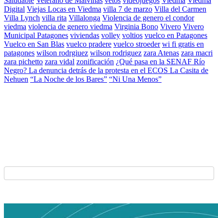
Saludable
Veterano de Malvinas
vetos
videojuegos
Viedma
Viedma
Digital
Viejas Locas en Viedma
villa 7 de marzo
Villa del Carmen
Villa Lynch
villa rita
Villalonga
Violencia de genero el condor
viedma
violencia de genero viedma
Virginia Bono
Vivero
Vivero
Municipal Patagones
viviendas
volley
voltios
vuelco en Patagones
Vuelco en San Blas
vuelco pradere
vuelco stroeder
wi fi gratis en
patagones
wilson rodrgiuez
wilson rodriguez
zara Atenas
zara macri
zara pichetto
zara vidal
zonificación
¿Qué pasa en la SENAF Río
Negro? La denuncia detrás de la protesta en el ECOS La Casita de
Nehuen
“La Noche de los Bares”
“Ni Una Menos”