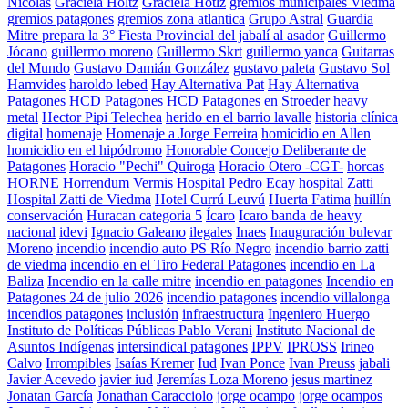
Nicolas
Graciela Holtz
Graciela Hotlz
gremios municipales Viedma
gremios patagones
gremios zona atlantica
Grupo Astral
Guardia
Mitre prepara la 3° Fiesta Provincial del jabalí al asador
Guillermo
Jócano
guillermo moreno
Guillermo Skrt
guillermo yanca
Guitarras
del Mundo
Gustavo Damián González
gustavo paleta
Gustavo Sol
Hamvides
haroldo lebed
Hay Alternativa Pat
Hay Alternativa
Patagones
HCD Patagones
HCD Patagones en Stroeder
heavy
metal
Hector Pipi Telechea
herido en el barrio lavalle
historia clínica
digital
homenaje
Homenaje a Jorge Ferreira
homicidio en Allen
homicidio en el hipódromo
Honorable Concejo Deliberante de
Patagones
Horacio "Pechi" Quiroga
Horacio Otero -CGT-
horcas
HORNE
Horrendum Vermis
Hospital Pedro Ecay
hospital Zatti
Hospital Zatti de Viedma
Hotel Currú Leuvú
Huerta Fatima
huillín
conservación
Huracan categoria 5
Ícaro
Icaro banda de heavy
nacional
idevi
Ignacio Galeano
ilegales
Inaes
Inauguración bulevar
Moreno
incendio
incendio auto PS Río Negro
incendio barrio zatti
de viedma
incendio en el Tiro Federal Patagones
incendio en La
Baliza
Incendio en la calle mitre
incendio en patagones
Incendio en
Patagones 24 de julio 2026
incendio patagones
incendio villalonga
incendios patagones
inclusión
infraestructura
Ingeniero Huergo
Instituto de Políticas Públicas Pablo Verani
Instituto Nacional de
Asuntos Indígenas
intersindical patagones
IPPV
IPROSS
Irineo
Calvo
Irrompibles
Isaías Kremer
Iud
Ivan Ponce
Ivan Preuss
jabali
Javier Acevedo
javier iud
Jeremías Loza Moreno
jesus martinez
Jonatan García
Jonathan Caracciolo
jorge ocampo
jorge ocampos