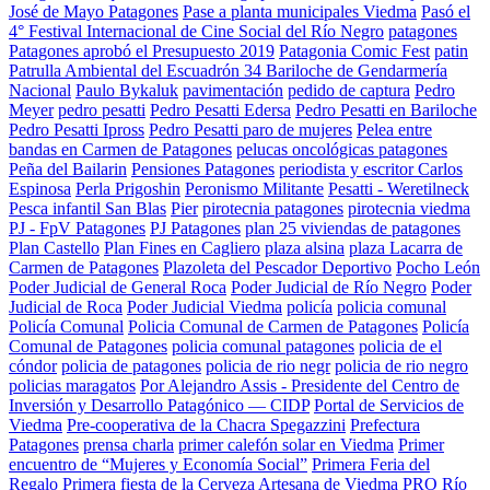
José de Mayo Patagones
Pase a planta municipales Viedma
Pasó el
4° Festival Internacional de Cine Social del Río Negro
patagones
Patagones aprobó el Presupuesto 2019
Patagonia Comic Fest
patin
Patrulla Ambiental del Escuadrón 34 Bariloche de Gendarmería
Nacional
Paulo Bykaluk
pavimentación
pedido de captura
Pedro
Meyer
pedro pesatti
Pedro Pesatti Edersa
Pedro Pesatti en Bariloche
Pedro Pesatti Ipross
Pedro Pesatti paro de mujeres
Pelea entre
bandas en Carmen de Patagones
pelucas oncológicas patagones
Peña del Bailarin
Pensiones Patagones
periodista y escritor Carlos
Espinosa
Perla Prigoshin
Peronismo Militante
Pesatti - Weretilneck
Pesca infantil San Blas
Pier
pirotecnia patagones
pirotecnia viedma
PJ - FpV Patagones
PJ Patagones
plan 25 viviendas de patagones
Plan Castello
Plan Fines en Cagliero
plaza alsina
plaza Lacarra de
Carmen de Patagones
Plazoleta del Pescador Deportivo
Pocho León
Poder Judicial de General Roca
Poder Judicial de Río Negro
Poder
Judicial de Roca
Poder Judicial Viedma
policía
policia comunal
Policía Comunal
Policia Comunal de Carmen de Patagones
Policía
Comunal de Patagones
policia comunal patagones
policia de el
cóndor
policia de patagones
policia de rio negr
policia de rio negro
policias maragatos
Por Alejandro Assis - Presidente del Centro de
Inversión y Desarrollo Patagónico — CIDP
Portal de Servicios de
Viedma
Pre-cooperativa de la Chacra Spegazzini
Prefectura
Patagones
prensa charla
primer calefón solar en Viedma
Primer
encuentro de “Mujeres y Economía Social”
Primera Feria del
Regalo
Primera fiesta de la Cerveza Artesana de Viedma
PRO Río