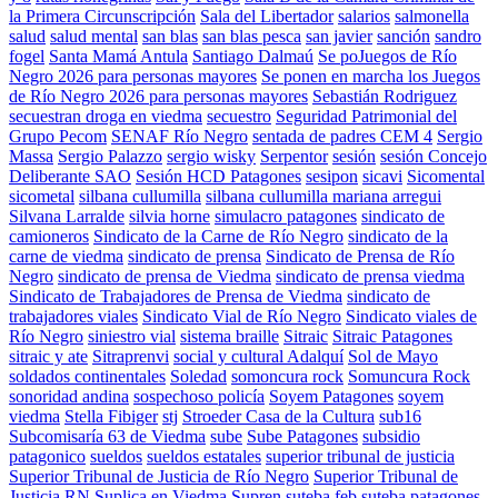
la Primera Circunscripción
Sala del Libertador
salarios
salmonella
salud
salud mental
san blas
san blas pesca
san javier
sanción
sandro
fogel
Santa Mamá Antula
Santiago Dalmaú
Se poJuegos de Río
Negro 2026 para personas mayores
Se ponen en marcha los Juegos
de Río Negro 2026 para personas mayores
Sebastián Rodriguez
secuestran droga en viedma
secuestro
Seguridad Patrimonial del
Grupo Pecom
SENAF Río Negro
sentada de padres CEM 4
Sergio
Massa
Sergio Palazzo
sergio wisky
Serpentor
sesión
sesión Concejo
Deliberante SAO
Sesión HCD Patagones
sesipon
sicavi
Sicomental
sicometal
silbana cullumilla
silbana cullumilla mariana arregui
Silvana Larralde
silvia horne
simulacro patagones
sindicato de
camioneros
Sindicato de la Carne de Río Negro
sindicato de la
carne de viedma
sindicato de prensa
Sindicato de Prensa de Río
Negro
sindicato de prensa de Viedma
sindicato de prensa viedma
Sindicato de Trabajadores de Prensa de Viedma
sindicato de
trabajadores viales
Sindicato Vial de Río Negro
Sindicato viales de
Río Negro
siniestro vial
sistema braille
Sitraic
Sitraic Patagones
sitraic y ate
Sitraprenvi
social y cultural Adalquí
Sol de Mayo
soldados continentales
Soledad
somoncura rock
Somuncura Rock
sonoridad andina
sospechoso policía
Soyem Patagones
soyem
viedma
Stella Fibiger
stj
Stroeder Casa de la Cultura
sub16
Subcomisaría 63 de Viedma
sube
Sube Patagones
subsidio
patagonico
sueldos
sueldos estatales
superior tribunal de justicia
Superior Tribunal de Justicia de Río Negro
Superior Tribunal de
Justicia RN
Suplica en Viedma
Supren
suteba feb
suteba patagones