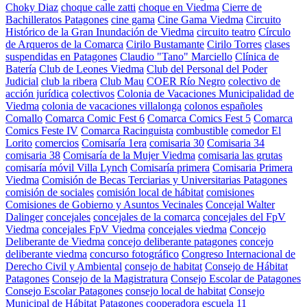
Choky Diaz
choque calle zatti
choque en Viedma
Cierre de
Bachilleratos Patagones
cine gama
Cine Gama Viedma
Circuito
Histórico de la Gran Inundación de Viedma
circuito teatro
Círculo
de Arqueros de la Comarca
Cirilo Bustamante
Cirilo Torres
clases
suspendidas en Patagones
Claudio "Tano" Marciello
Clínica de
Batería
Club de Leones Viedma
Club del Personal del Poder
Judicial
club la ribera
Club Mau
COER Río Negro
colectivo de
acción jurídica
colectivos
Colonia de Vacaciones Municipalidad de
Viedma
colonia de vacaciones villalonga
colonos españoles
Comallo
Comarca Comic Fest 6
Comarca Comics Fest 5
Comarca
Comics Feste IV
Comarca Racinguista
combustible
comedor El
Lorito
comercios
Comisaría 1era
comisaria 30
Comisaria 34
comisaria 38
Comisaría de la Mujer Viedma
comisaria las grutas
comisaría móvil Villa Lynch
Comisaría primera
Comisaria Primera
Viedma
Comisión de Becas Terciarias y Universitarias Patagones
comisión de sociales
comisión local de hábitat
comisiones
Comisiones de Gobierno y Asuntos Vecinales
Concejal Walter
Dalinger
concejales
concejales de la comarca
concejales del FpV
Viedma
concejales FpV Viedma
concejales viedma
Concejo
Deliberante de Viedma
concejo deliberante patagones
concejo
deliberante viedma
concurso fotográfico
Congreso Internacional de
Derecho Civil y Ambiental
consejo de habitat
Consejo de Hábitat
Patagones
Consejo de la Magistratura
Consejo Escolar de Patagones
Consejo Escolar Patagones
consejo local de habitat
Consejo
Municipal de Hábitat Patagones
cooperadora escuela 11