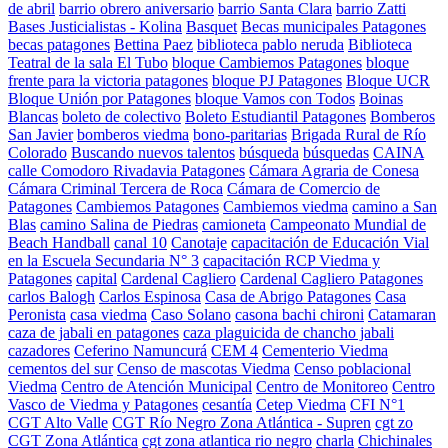
de abril
barrio obrero aniversario
barrio Santa Clara
barrio Zatti
Bases Justicialistas - Kolina
Basquet
Becas municipales Patagones
becas patagones
Bettina Paez
biblioteca pablo neruda
Biblioteca
Teatral de la sala El Tubo
bloque Cambiemos Patagones
bloque
frente para la victoria patagones
bloque PJ Patagones
Bloque UCR
Bloque Unión por Patagones
bloque Vamos con Todos
Boinas
Blancas
boleto de colectivo
Boleto Estudiantil Patagones
Bomberos
San Javier
bomberos viedma
bono-paritarias
Brigada Rural de Río
Colorado
Buscando nuevos talentos
búsqueda
búsquedas
CAINA
calle Comodoro Rivadavia Patagones
Cámara Agraria de Conesa
Cámara Criminal Tercera de Roca
Cámara de Comercio de
Patagones
Cambiemos Patagones
Cambiemos viedma
camino a San
Blas
camino Salina de Piedras
camioneta
Campeonato Mundial de
Beach Handball
canal 10
Canotaje
capacitación de Educación Vial
en la Escuela Secundaria N° 3
capacitación RCP Viedma y
Patagones
capital
Cardenal Cagliero
Cardenal Cagliero Patagones
carlos Balogh
Carlos Espinosa
Casa de Abrigo Patagones
Casa
Peronista
casa viedma
Caso Solano
casona bachi chironi
Catamaran
caza de jabali en patagones
caza plaguicida de chancho jabali
cazadores
Ceferino Namuncurá
CEM 4
Cementerio Viedma
cementos del sur
Censo de mascotas Viedma
Censo poblacional
Viedma
Centro de Atención Municipal
Centro de Monitoreo
Centro
Vasco de Viedma y Patagones
cesantía
Cetep Viedma
CFI N°1
CGT Alto Valle
CGT Río Negro Zona Atlántica - Supren
cgt zo
CGT Zona Atlántica
cgt zona atlantica rio negro
charla
Chichinales