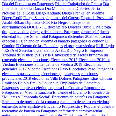
Dia del Periodista en Patagones
Día del Trabajador de Prensa
Día
Internacional de la Danza
Día Mundial de la Diabetes
diario
Noticias de la Costa
Diego Andrade
Diego Frenkel en Viedma
Diego Rodil
Diego Santos
diplomas del Curzas
Diputada Provincial
Anahí Bilbao
Diputada UCR Rio Negro
discapacidad
discriminación
DOCENTE
docente feb
Dolores Tubio
DPA
droga
droga en viedma
droga y detenido en Patagones
drone splif
duelo
ebriedad
Eclipse Solar Total Patagónico diciembre 2020
educación
especial
El Bahiano en Viedma
el bañado patagones
el condor
El
Cóndor
El Cuento de las Comadrejas
el progreso viedma
El Refugio
- ESFA
el Secretario General de APEL Río Negro
El Superior
Tribunal de Justicia (STJ) y la Universidad de Flores firmaron un
convenio
eleccion
elecciones
Elecciones 2017
Elecciones 2019 en
Viedma
Elecciones a Intendente de Viedma 2019
Elecciones
generales 2017 Viedma
Elecciones Paso
Elecciones Paso Patagones
elecciones paso viedma
elecciones pj patagones
elecciones
provinciales 2019
elecciones Villa Dolores Patagones
Elías Chucair
Emiliano Balbin
Emilio Collueque
Empleados de Comercio
Patagones
empresa ceferino
empresa La Comarca
Emprotur
en
Patagones
en Viedma
Enacom
Enciende el Invierno
Encuentro de
"Mujeres y Economía Social"
Encuentro de baterías en Patagones
Encuentro de poetas de la comarca
encuentro de teatro en viedma
encuentro interlegislativo
Encuentro Progresista y Popular
encuentro
recreativo de batería en Patagones
enfermedad cardiovascular
enfermería
entrega de certificados de “Cuidadores Domiciliarios”