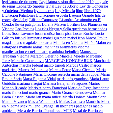
legislatura de rio negro
Legislatura sesion diciembre 2019
lenguaje
de señas
Leonardo Sarquis
lethal
Ley de Aborto
Ley de Concursos
y Quiebras Viedma
ley de tierras
Ley Micaela
libro
libro 1979
Licitación Patagones
Licitaciones escuela Laguna Grande
liga de
concejales del pj
Liliana Campazzo
Lisandro Aristimuño en El
Cóndor
lluvia patagones
Lorena Matzen
Lorihen
Los Plameras en
Viedma
Los Pocitos
Los ríos Negro y Sella quedaron hermanados
Lotes Sosa
Lovorne
lucas muñoz
lucas pica
Lucas Roche
Lucio
Gálatro
luis vel
luminaria
mabel guzman
mabel leon
Macos Pavlin
magdalena o
magdalena odarda
Malicia en Viedma
Malón
Malon en
Patagones
maltrato animal
malvinas
Mamiferas viedma
manifestacion escuela de arte
maniobra heimlich
Manos que
Trabajan Viedma
Maraton Ceferino
Marcela Morelo
Marcelino
Jerez
Marcelo Castronovo
MARCELO HONCHARUK
Marcha de
Antorchas
marcha federal
marco tripodi
Marcos Castro
marcos
madarieta
Marcos Madarietta
Marcos Perez
María Ciccone
Maria
Ciccone Patagones
Maria Ciccone reelecta
maria delia ruppel
Maria
Emilia Soria
María Eugenia Vidal
maría inés grandoso
María Laura
Guidolin
mariana arregui
Mariana Baraj en Patagones
Marino
Marino Ricardo
Mario Alberto Francioni
Mario de Rege Intendente
mario franccioni
mario guanca
Mario Guanca Genoveva Molinari
Paola Casadei
Mario Ian
marta milesi
Martín Doñate
Martin Soria
Martin Vivanco
Massa Weretilneck
Matías Carrasco
Mauricio Macri
en Viedma
Maximiliano Evangelisti
mecheras patagones
medio
ambiente
Mesa de Barrios Populares - MTE
Metal de Barrio en