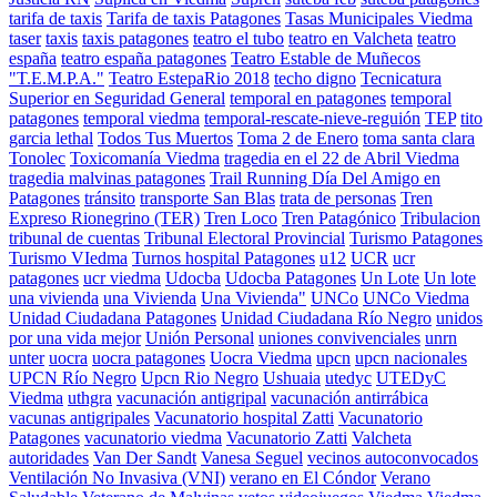
tarifa de taxis
Tarifa de taxis Patagones
Tasas Municipales Viedma
taser
taxis
taxis patagones
teatro el tubo
teatro en Valcheta
teatro
españa
teatro españa patagones
Teatro Estable de Muñecos
"T.E.M.P.A."
Teatro EstepaRio 2018
techo digno
Tecnicatura
Superior en Seguridad General
temporal en patagones
temporal
patagones
temporal viedma
temporal-rescate-nieve-reguión
TEP
tito
garcia lethal
Todos Tus Muertos
Toma 2 de Enero
toma santa clara
Tonolec
Toxicomanía Viedma
tragedia en el 22 de Abril Viedma
tragedia malvinas patagones
Trail Running Día Del Amigo en
Patagones
tránsito
transporte San Blas
trata de personas
Tren
Expreso Rionegrino (TER)
Tren Loco
Tren Patagónico
Tribulacion
tribunal de cuentas
Tribunal Electoral Provincial
Turismo Patagones
Turismo VIedma
Turnos hospital Patagones
u12
UCR
ucr
patagones
ucr viedma
Udocba
Udocba Patagones
Un Lote
Un lote
una vivienda
una Vivienda
Una Vivienda"
UNCo
UNCo Viedma
Unidad Ciudadana Patagones
Unidad Ciudadana Río Negro
unidos
por una vida mejor
Unión Personal
uniones convivenciales
unrn
unter
uocra
uocra patagones
Uocra Viedma
upcn
upcn nacionales
UPCN Río Negro
Upcn Rio Negro
Ushuaia
utedyc
UTEDyC
Viedma
uthgra
vacunación antigripal
vacunación antirrábica
vacunas antigripales
Vacunatorio hospital Zatti
Vacunatorio
Patagones
vacunatorio viedma
Vacunatorio Zatti
Valcheta
autoridades
Van Der Sandt
Vanesa Seguel
vecinos autoconvocados
Ventilación No Invasiva (VNI)
verano en El Cóndor
Verano