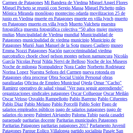
Carmen de Patagones
Mi Bandera de Viedma
Miguel Angel Flores
Miguel Picheto se reunió con Sergio Massa
Miguel Pichetto
miles
Mónica Miranda
monólogo
montecino odarda
movilizacion 25 de
junio en Viedma
muerte en Patagones
muerte en villa lynch
muerto
en Patagones
muerto en villa lynch
Muerto Valcheta
muestra
fotográfica
muestra fotográfica colectiva “50 años
mujer
mujeres
multas
Muncipalidad de Viedma
mundial
Municipalidad de
Patagones
municipalidad de viedma
municipio
Municipio de
Patagones
Murió Juan Manuel de la Sota
museo Cagliero
museo
Emma Nozzi Patagones
Nación
narcocriminalidad viedma
narcotrafico choele choel
nelson montes
nelson namuncura
Nicolás
García
Nicolas Peral
Nilda Nervi de Belloso
Noche de los Museos
Noche de milonga
Nompalidece
Nora Cader
Norberto Rodriguez
Norina Lopez
Nuestra Señora del Carmen
nueva rotonda en
Patagones
obra procrear
Obra Social Unión Personal
obras
paralizadas
Oficina de Empleo Municipal
Ojeda
Omar "Cacho"
Ramirez
operativo de salud visual "Ver para seguir aprendiendo"
organizaciones sindicales patagones
Oscar Collueque
Oscar Meilán
Oscar Veloso
Osvaldo Rampellotto
Pablo Barreno
Pablo Cifuentes
Pablo Diaz
Pablo Melano
Pablo Porcelli
Pablo Soler
Pago de
salarios empleados públicos
pago de salarios patagones
pago de
salarios río negro
Palmieri Alejandro
Paloma Tubio
paola casadei
paraepade
paritarias docente
Paritarias municipales Patagones
Paritarias Patagones
paritarias patagones 2017
Parlamento Juvenil
Patagones
Parque Eolico Villalonga
partido socialista
Pasaje San