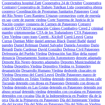
Cooperadora hospital Zatti
Cooperativa 24 de Octubre
Cooperativa
Contranvi
Cooperativa de Trabajo Tutelkan Ltda
cooperativa obrera
coopreco
Coordinación de Programas Sanitarios Patagones
Coral
del Río Negro
Coro Ramirez Urtazun
coronavirus
corte de energía
en sao
corte de puente viedma
Corte Suprema de Justicia de la
Nación
cosplay
costanera de Carmen de Patagones
Cotranvi
cotravili
COVID19 vacunación
Cráneo Combativo
Creed 2
criminal
mambo
criptomonedas
CTA de los Trabajadores
CTA Patagones
Ctep Viedma
cupo trans
Curetti - Kiciloff
Currú Leuvú
Curza
Curzas
Damian Miler
daniel antenao Black
Daniel Badié
daniel
paredes
Daniel Relmuan
Daniel Salvador
Daniela Agostino
Dario
Berardi
Dario Cardenas
David González
Defensa Civil Patagones
Defensoria del Pueblo Viedma
Delegación San Blas
delia ruppel
denuncia
Departamento Sustracción Automotores
deporte adaptado
Deporte Río Negro
deportes adaptados
Deportes Municipalidad de
Viedma
Deportivo Viedma
Deportivo Viedma vs Temperley
desaparición
Desarrollo Humano Viedma
desborde cloacales en
Viedma
Descenso del Currú Leuvú
Desfile Patagones marzo de
2026
Despidos en Telám Viedma
detenido
detenido con droga calle
Tucunán
detenido con droga en Patagones
Detenido con droga en
Viedma
detenido en Las Grutas
detenido en Patagones
detenido por
abuso sexual
detenido viedma
detenidos con cocaíana en Patagones
detenidos con cocaina
Día de la Independencia en Pradere
día de la
orca
Día de la Primavera en Patagones
Día del Inmigrante Viedma
día del locutor
Día del Niño en Patagones
Día del Niño en Viedma