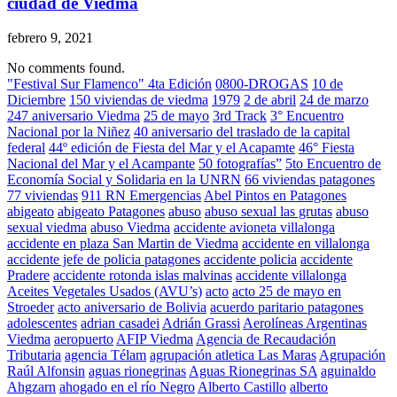
ciudad de Viedma
febrero 9, 2021
No comments found.
"Festival Sur Flamenco" 4ta Edición
0800-DROGAS
10 de
Diciembre
150 viviendas de viedma
1979
2 de abril
24 de marzo
247 aniversario Viedma
25 de mayo
3rd Track
3° Encuentro
Nacional por la Niñez
40 aniversario del traslado de la capital
federal
44º edición de Fiesta del Mar y el Acapamte
46° Fiesta
Nacional del Mar y el Acampante
50 fotografías”
5to Encuentro de
Economía Social y Solidaria en la UNRN
66 viviendas patagones
77 viviendas
911 RN Emergencias
Abel Pintos en Patagones
abigeato
abigeato Patagones
abuso
abuso sexual las grutas
abuso
sexual viedma
abuso Viedma
accidente avioneta villalonga
accidente en plaza San Martin de Viedma
accidente en villalonga
accidente jefe de policia patagones
accidente policia
accidente
Pradere
accidente rotonda islas malvinas
accidente villalonga
Aceites Vegetales Usados (AVU’s)
acto
acto 25 de mayo en
Stroeder
acto aniversario de Bolivia
acuerdo paritario patagones
adolescentes
adrian casadei
Adrián Grassi
Aerolíneas Argentinas
Viedma
aeropuerto
AFIP Viedma
Agencia de Recaudación
Tributaria
agencia Télam
agrupación atletica Las Maras
Agrupación
Raúl Alfonsin
aguas rionegrinas
Aguas Rionegrinas SA
aguinaldo
Ahgzarn
ahogado en el río Negro
Alberto Castillo
alberto