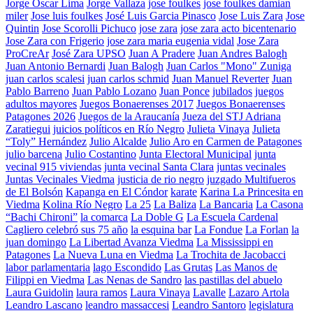
Jorge Oscar Lima
Jorge Vallaza
jose foulkes
jose foulkes damian
miler
Jose luis foulkes
José Luis Garcia Pinasco
Jose Luis Zara
Jose
Quintin
Jose Scorolli Pichuco
jose zara
jose zara acto bicentenario
Jose Zara con Frigerio
jose zara maria eugenia vidal
Jose Zara
ProCreAr
José Zara UPSO
Juan A Pradere
Juan Andres Balogh
Juan Antonio Bernardi
Juan Balogh
Juan Carlos "Mono" Zuniga
juan carlos scalesi
juan carlos schmid
Juan Manuel Reverter
Juan
Pablo Barreno
Juan Pablo Lozano
Juan Ponce
jubilados
juegos
adultos mayores
Juegos Bonaerenses 2017
Juegos Bonaerenses
Patagones 2026
Juegos de la Araucanía
Jueza del STJ Adriana
Zaratiegui
juicios políticos en Río Negro
Julieta Vinaya
Julieta
“Toly” Hernández
Julio Alcalde
Julio Aro en Carmen de Patagones
julio barcena
Julio Costantino
Junta Electoral Municipal
junta
vecinal 915 viviendas
junta vecinal Santa Clara
juntas vecinales
Juntas Vecinales Viedma
justicia de rio negro
juzgado Multifueros
de El Bolsón
Kapanga en El Cóndor
karate
Karina La Princesita en
Viedma
Kolina Río Negro
La 25
La Baliza
La Bancaria
La Casona
“Bachi Chironi”
la comarca
La Doble G
La Escuela Cardenal
Cagliero celebró sus 75 año
la esquina bar
La Fondue
La Forlan
la
juan domingo
La Libertad Avanza Viedma
La Mississippi en
Patagones
La Nueva Luna en Viedma
La Trochita de Jacobacci
labor parlamentaria
lago Escondido
Las Grutas
Las Manos de
Filippi en Viedma
Las Nenas de Sandro
las pastillas del abuelo
Laura Guidolin
laura ramos
Laura Vinaya
Lavalle
Lazaro Artola
Leandro Lascano
leandro massaccesi
Leandro Santoro
legislatura