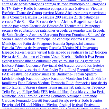
entrega de papas patagones
entrega de ropa municipio de Patagones
EnTV
Entv y Radio Encuentro
epilepsia
Eruca Sativa en Viedma
Escénica Teatro de Grupo
escritor Mario Abel
escritores y escritoras
de la Comarca
Escuela 15
escuela 200
escuela 21 de patagones
escuela 7 de San Blas
Escuela de Arte Alcides Biagetti
escuela de
arte de patagones
Escuela de Educación Técnica n° 1 Patagones
escuela de equitacion de patagones
escuela de guardavidas
Escuela
de Suboficiales y Agentes "Sargento Primero Domingo Salinas" de
Sierra Grande
escuela municipal de canotaje viedma
Escuela
Municipal de Patín de Patagones
Escuela Spegazzini camara
Escuela Técnica de Patagones
Escuela Técnica N°1 Patagones
Espacio Rakesh
estafa virtual
Este sábado se realizará la 12º Edición
Fiesta de San Juan en el Centro Vasco
Esteban Bullrich
Eva Perón
evalyn rousiot silbana cullumilla
evelyn rousiot
ex los gardelitos
Exitoso Primer Concurso Provincial del Asador coronó los festejos
por el 244° aniversario de San Javier
Expo Idevi
Ezequiel Urrutia
FAB -Festival de Audiovisuales de Bariloche-
Fabian Spataro
fabricio balogh
Facundo López
Facundo Montecino Odarda
Fairfax
familiares
Fana Falcon Viedma
Farmacia Guidi
farmacias
faro de rio
negro
fatpren
Fatpren salarios
fauna marina
feb patagones
Federico
Tello
Fehgra
Felipe Solá
FER
feria del libro
feria ida y vuelta
Feria
Municipal del Libro de Viedma
Fernando Ahillapan
Fernando
Cardozo
Fernando Curetti
ferrocarril
festejo revista Todo Eventos
Festejos del Día del Niño en Viedma
festigirl
festival
Festival de