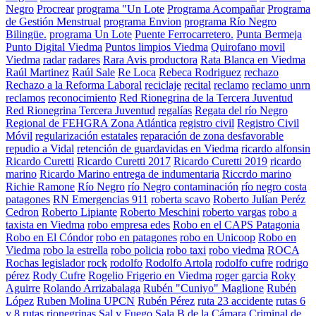
Negro
Procrear
programa "Un Lote
Programa Acompañar
Programa
de Gestión Menstrual
programa Envion
programa Río Negro
Bilingüe.
programa Un Lote
Puente Ferrocarretero.
Punta Bermeja
Punto Digital Viedma
Puntos limpios Viedma
Quirofano movil
Viedma
radar
radares
Rara Avis productora
Rata Blanca en Viedma
Raúl Martinez
Raúl Sale
Re Loca
Rebeca Rodriguez
rechazo
Rechazo a la Reforma Laboral
reciclaje
recital
reclamo
reclamo unrn
reclamos
reconocimiento
Red Rionegrina de la Tercera Juventud
Red Rionegrina Tercera Juventud
regalías
Regata del río Negro
Regional de FEHGRA Zona Atlántica
registro civil
Registro Civil
Móvil
regularización estatales
reparación de zona desfavorable
repudio a Vidal
retención de guardavidas en Viedma
ricardo alfonsin
Ricardo Curetti
Ricardo Curetti 2017
Ricardo Curetti 2019
ricardo
marino
Ricardo Marino entrega de indumentaria
Riccrdo marino
Richie Ramone
Río Negro
río Negro contaminación
río negro costa
patagones
RN Emergencias 911
roberta scavo
Roberto Julían Peréz
Cedron
Roberto Lipiante
Roberto Meschini
roberto vargas
robo a
taxista en Viedma
robo empresa edes
Robo en el CAPS Patagonia
Robo en El Cóndor
robo en patagones
robo en Unicoop
Robo en
Viedma
robo la estrella
robo policia
robo taxi
robo viedma
ROCA
Rochas legislador
rock
rodolfo
Rodolfo Artola
rodolfo cufre
rodrigo
pérez
Rody Cufre
Rogelio Frigerio en Viedma
roger garcia
Roky
Aguirre
Rolando Arrizabalaga
Rubén "Cuniyo" Maglione
Rubén
López
Ruben Molina UPCN
Rubén Pérez
ruta 23 accidente
rutas 6
y 8
rutas rionegrinas
Sal y Fuego
Sala B de la Cámara Criminal de