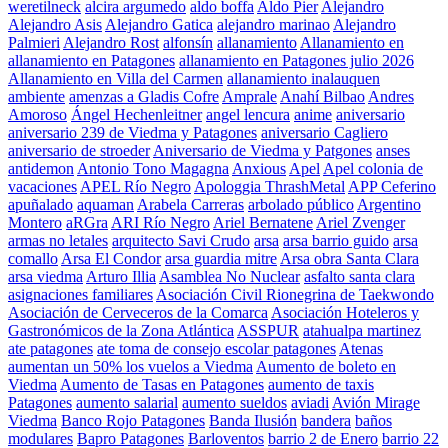
weretilneck
alcira argumedo
aldo boffa
Aldo Pier
Alejandro
Alejandro Asis
Alejandro Gatica
alejandro marinao
Alejandro
Palmieri
Alejandro Rost
alfonsín
allanamiento
Allanamiento en
allanamiento en Patagones
allanamiento en Patagones julio 2026
Allanamiento en Villa del Carmen
allanamiento inalauquen
ambiente
amenzas a Gladis Cofre
Amprale
Anahí Bilbao
Andres
Amoroso
Ángel Hechenleitner
angel lencura
anime
aniversario
aniversario 239 de Viedma y Patagones
aniversario Cagliero
aniversario de stroeder
Aniversario de Viedma y Patgones
anses
antidemon
Antonio Tono Magagna
Anxious
Apel
Apel colonia de
vacaciones
APEL Río Negro
Apologgia ThrashMetal
APP Ceferino
apuñalado
aquaman
Arabela Carreras
arbolado público
Argentino
Montero
aRGra
ARI Río Negro
Ariel Bernatene
Ariel Zvenger
armas no letales
arquitecto Savi Crudo
arsa
arsa barrio guido
arsa
comallo
Arsa El Condor
arsa guardia mitre
Arsa obra Santa Clara
arsa viedma
Arturo Illia
Asamblea No Nuclear
asfalto santa clara
asignaciones familiares
Asociación Civil Rionegrina de Taekwondo
Asociación de Cerveceros de la Comarca
Asociación Hoteleros y
Gastronómicos de la Zona Atlántica
ASSPUR
atahualpa martinez
ate patagones
ate toma de consejo escolar patagones
Atenas
aumentan un 50% los vuelos a Viedma
Aumento de boleto en
Viedma
Aumento de Tasas en Patagones
aumento de taxis
Patagones
aumento salarial
aumento sueldos
aviadi
Avión Mirage
Viedma
Banco Rojo Patagones
Banda Ilusión
bandera
baños
modulares
Bapro Patagones
Barloventos
barrio 2 de Enero
barrio 22