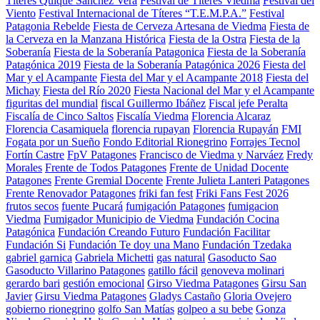
Títeres Quique Sánchez Vera
Festival de Títeres Viedma
Festival del
Viento
Festival Internacional de Títeres “T.E.M.P.A.”
Festival
Patagonia Rebelde
Fiesta de Cerveza Artesana de Viedma
Fiesta de
la Cerveza en la Manzana Histórica
Fiesta de la Ostra
Fiesta de la
Soberanía
Fiesta de la Soberanía Patagonica
Fiesta de la Soberanía
Patagónica 2019
Fiesta de la Soberanía Patagónica 2026
Fiesta del
Mar y el Acampante
Fiesta del Mar y el Acampante 2018
Fiesta del
Michay
Fiesta del Río 2020
Fiesta Nacional del Mar y el Acampante
figuritas del mundial
fiscal Guillermo Ibáñez
Fiscal jefe Peralta
Fiscalía de Cinco Saltos
Fiscalía Viedma
Florencia Alcaraz
Florencia Casamiquela
florencia rupayan
Florencia Rupayán
FMI
Fogata por un Sueño
Fondo Editorial Rionegrino
Forrajes Tecnol
Fortín Castre
FpV Patagones
Francisco de Viedma y Narváez
Fredy
Morales
Frente de Todos Patagones
Frente de Unidad Docente
Patagones
Frente Gremial Docente
Frente Julieta Lanteri Patagones
Frente Renovador Patagones
friki fan fest
Friki Fans Fest 2026
frutos secos
fuente Pucará
fumigación Patagones
fumigacion
Viedma
Fumigador Municipio de Viedma
Fundación Cocina
Patagónica
Fundación Creando Futuro
Fundación Facilitar
Fundación Si
Fundación Te doy una Mano
Fundación Tzedaka
gabriel garnica
Gabriela Michetti
gas natural
Gasoducto Sao
Gasoducto Villarino Patagones
gatillo fácil
genoveva molinari
gerardo bari
gestión emocional
Girso Viedma Patagones
Girsu San
Javier
Girsu Viedma Patagones
Gladys Castaño
Gloria Ovejero
gobierno rionegrino
golfo San Matías
golpeo a su bebe
Gonza