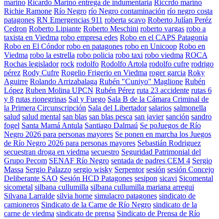
marino
Ricardo Marino entrega de indumentaria
Riccrdo marino
Richie Ramone
Río Negro
río Negro contaminación
río negro costa
patagones
RN Emergencias 911
roberta scavo
Roberto Julían Peréz
Cedron
Roberto Lipiante
Roberto Meschini
roberto vargas
robo a
taxista en Viedma
robo empresa edes
Robo en el CAPS Patagonia
Robo en El Cóndor
robo en patagones
robo en Unicoop
Robo en
Viedma
robo la estrella
robo policia
robo taxi
robo viedma
ROCA
Rochas legislador
rock
rodolfo
Rodolfo Artola
rodolfo cufre
rodrigo
pérez
Rody Cufre
Rogelio Frigerio en Viedma
roger garcia
Roky
Aguirre
Rolando Arrizabalaga
Rubén "Cuniyo" Maglione
Rubén
López
Ruben Molina UPCN
Rubén Pérez
ruta 23 accidente
rutas 6
y 8
rutas rionegrinas
Sal y Fuego
Sala B de la Cámara Criminal de
la Primera Circunscripción
Sala del Libertador
salarios
salmonella
salud
salud mental
san blas
san blas pesca
san javier
sanción
sandro
fogel
Santa Mamá Antula
Santiago Dalmaú
Se poJuegos de Río
Negro 2026 para personas mayores
Se ponen en marcha los Juegos
de Río Negro 2026 para personas mayores
Sebastián Rodriguez
secuestran droga en viedma
secuestro
Seguridad Patrimonial del
Grupo Pecom
SENAF Río Negro
sentada de padres CEM 4
Sergio
Massa
Sergio Palazzo
sergio wisky
Serpentor
sesión
sesión Concejo
Deliberante SAO
Sesión HCD Patagones
sesipon
sicavi
Sicomental
sicometal
silbana cullumilla
silbana cullumilla mariana arregui
Silvana Larralde
silvia horne
simulacro patagones
sindicato de
camioneros
Sindicato de la Carne de Río Negro
sindicato de la
carne de viedma
sindicato de prensa
Sindicato de Prensa de Río