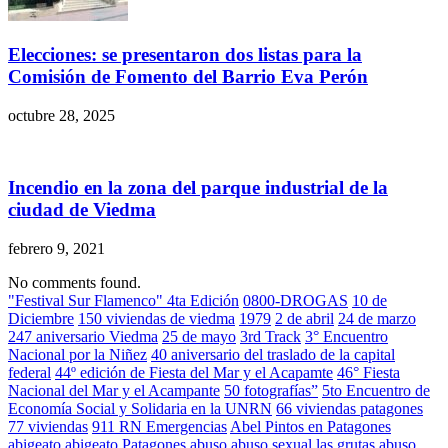
Elecciones: se presentaron dos listas para la
Comisión de Fomento del Barrio Eva Perón
octubre 28, 2025
Incendio en la zona del parque industrial de la
ciudad de Viedma
febrero 9, 2021
No comments found.
"Festival Sur Flamenco" 4ta Edición
0800-DROGAS
10 de
Diciembre
150 viviendas de viedma
1979
2 de abril
24 de marzo
247 aniversario Viedma
25 de mayo
3rd Track
3° Encuentro
Nacional por la Niñez
40 aniversario del traslado de la capital
federal
44º edición de Fiesta del Mar y el Acapamte
46° Fiesta
Nacional del Mar y el Acampante
50 fotografías”
5to Encuentro de
Economía Social y Solidaria en la UNRN
66 viviendas patagones
77 viviendas
911 RN Emergencias
Abel Pintos en Patagones
abigeato
abigeato Patagones
abuso
abuso sexual las grutas
abuso