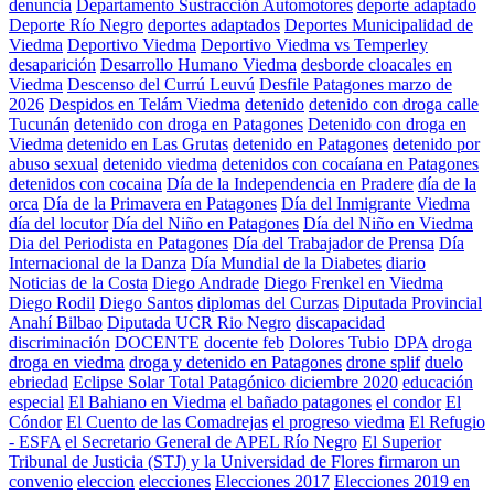
denuncia
Departamento Sustracción Automotores
deporte adaptado
Deporte Río Negro
deportes adaptados
Deportes Municipalidad de
Viedma
Deportivo Viedma
Deportivo Viedma vs Temperley
desaparición
Desarrollo Humano Viedma
desborde cloacales en
Viedma
Descenso del Currú Leuvú
Desfile Patagones marzo de
2026
Despidos en Telám Viedma
detenido
detenido con droga calle
Tucunán
detenido con droga en Patagones
Detenido con droga en
Viedma
detenido en Las Grutas
detenido en Patagones
detenido por
abuso sexual
detenido viedma
detenidos con cocaíana en Patagones
detenidos con cocaina
Día de la Independencia en Pradere
día de la
orca
Día de la Primavera en Patagones
Día del Inmigrante Viedma
día del locutor
Día del Niño en Patagones
Día del Niño en Viedma
Dia del Periodista en Patagones
Día del Trabajador de Prensa
Día
Internacional de la Danza
Día Mundial de la Diabetes
diario
Noticias de la Costa
Diego Andrade
Diego Frenkel en Viedma
Diego Rodil
Diego Santos
diplomas del Curzas
Diputada Provincial
Anahí Bilbao
Diputada UCR Rio Negro
discapacidad
discriminación
DOCENTE
docente feb
Dolores Tubio
DPA
droga
droga en viedma
droga y detenido en Patagones
drone splif
duelo
ebriedad
Eclipse Solar Total Patagónico diciembre 2020
educación
especial
El Bahiano en Viedma
el bañado patagones
el condor
El
Cóndor
El Cuento de las Comadrejas
el progreso viedma
El Refugio
- ESFA
el Secretario General de APEL Río Negro
El Superior
Tribunal de Justicia (STJ) y la Universidad de Flores firmaron un
convenio
eleccion
elecciones
Elecciones 2017
Elecciones 2019 en