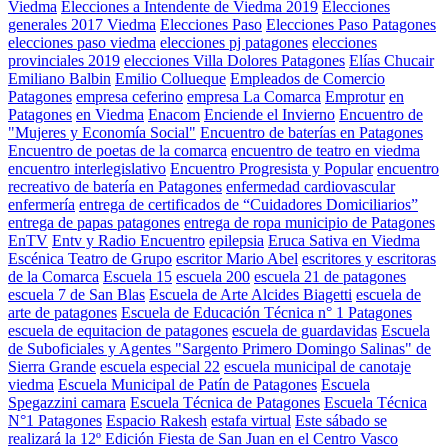
Viedma
Elecciones a Intendente de Viedma 2019
Elecciones
generales 2017 Viedma
Elecciones Paso
Elecciones Paso Patagones
elecciones paso viedma
elecciones pj patagones
elecciones
provinciales 2019
elecciones Villa Dolores Patagones
Elías Chucair
Emiliano Balbin
Emilio Collueque
Empleados de Comercio
Patagones
empresa ceferino
empresa La Comarca
Emprotur
en
Patagones
en Viedma
Enacom
Enciende el Invierno
Encuentro de
"Mujeres y Economía Social"
Encuentro de baterías en Patagones
Encuentro de poetas de la comarca
encuentro de teatro en viedma
encuentro interlegislativo
Encuentro Progresista y Popular
encuentro
recreativo de batería en Patagones
enfermedad cardiovascular
enfermería
entrega de certificados de “Cuidadores Domiciliarios”
entrega de papas patagones
entrega de ropa municipio de Patagones
EnTV
Entv y Radio Encuentro
epilepsia
Eruca Sativa en Viedma
Escénica Teatro de Grupo
escritor Mario Abel
escritores y escritoras
de la Comarca
Escuela 15
escuela 200
escuela 21 de patagones
escuela 7 de San Blas
Escuela de Arte Alcides Biagetti
escuela de
arte de patagones
Escuela de Educación Técnica n° 1 Patagones
escuela de equitacion de patagones
escuela de guardavidas
Escuela
de Suboficiales y Agentes "Sargento Primero Domingo Salinas" de
Sierra Grande
escuela especial 22
escuela municipal de canotaje
viedma
Escuela Municipal de Patín de Patagones
Escuela
Spegazzini camara
Escuela Técnica de Patagones
Escuela Técnica
N°1 Patagones
Espacio Rakesh
estafa virtual
Este sábado se
realizará la 12º Edición Fiesta de San Juan en el Centro Vasco