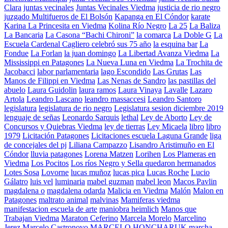
Clara
juntas vecinales
Juntas Vecinales Viedma
justicia de rio negro
juzgado Multifueros de El Bolsón
Kapanga en El Cóndor
karate
Karina La Princesita en Viedma
Kolina Río Negro
La 25
La Baliza
La Bancaria
La Casona “Bachi Chironi”
la comarca
La Doble G
La
Escuela Cardenal Cagliero celebró sus 75 año
la esquina bar
La
Fondue
La Forlan
la juan domingo
La Libertad Avanza Viedma
La
Mississippi en Patagones
La Nueva Luna en Viedma
La Trochita de
Jacobacci
labor parlamentaria
lago Escondido
Las Grutas
Las
Manos de Filippi en Viedma
Las Nenas de Sandro
las pastillas del
abuelo
Laura Guidolin
laura ramos
Laura Vinaya
Lavalle
Lazaro
Artola
Leandro Lascano
leandro massaccesi
Leandro Santoro
legislatura
legislatura de rio negro
Legislatura sesion diciembre 2019
lenguaje de señas
Leonardo Sarquis
lethal
Ley de Aborto
Ley de
Concursos y Quiebras Viedma
ley de tierras
Ley Micaela
libro
libro
1979
Licitación Patagones
Licitaciones escuela Laguna Grande
liga
de concejales del pj
Liliana Campazzo
Lisandro Aristimuño en El
Cóndor
lluvia patagones
Lorena Matzen
Lorihen
Los Plameras en
Viedma
Los Pocitos
Los ríos Negro y Sella quedaron hermanados
Lotes Sosa
Lovorne
lucas muñoz
lucas pica
Lucas Roche
Lucio
Gálatro
luis vel
luminaria
mabel guzman
mabel leon
Macos Pavlin
magdalena o
magdalena odarda
Malicia en Viedma
Malón
Malon en
Patagones
maltrato animal
malvinas
Mamiferas viedma
manifestacion escuela de arte
maniobra heimlich
Manos que
Trabajan Viedma
Maraton Ceferino
Marcela Morelo
Marcelino
Jerez
Marcelo Castronovo
MARCELO HONCHARUK
marcha