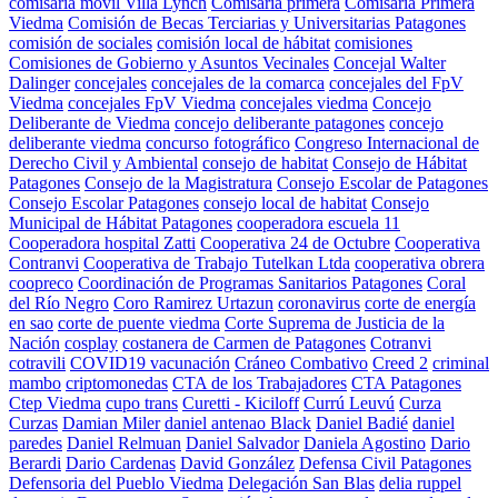
comisaría móvil Villa Lynch
Comisaría primera
Comisaria Primera
Viedma
Comisión de Becas Terciarias y Universitarias Patagones
comisión de sociales
comisión local de hábitat
comisiones
Comisiones de Gobierno y Asuntos Vecinales
Concejal Walter
Dalinger
concejales
concejales de la comarca
concejales del FpV
Viedma
concejales FpV Viedma
concejales viedma
Concejo
Deliberante de Viedma
concejo deliberante patagones
concejo
deliberante viedma
concurso fotográfico
Congreso Internacional de
Derecho Civil y Ambiental
consejo de habitat
Consejo de Hábitat
Patagones
Consejo de la Magistratura
Consejo Escolar de Patagones
Consejo Escolar Patagones
consejo local de habitat
Consejo
Municipal de Hábitat Patagones
cooperadora escuela 11
Cooperadora hospital Zatti
Cooperativa 24 de Octubre
Cooperativa
Contranvi
Cooperativa de Trabajo Tutelkan Ltda
cooperativa obrera
coopreco
Coordinación de Programas Sanitarios Patagones
Coral
del Río Negro
Coro Ramirez Urtazun
coronavirus
corte de energía
en sao
corte de puente viedma
Corte Suprema de Justicia de la
Nación
cosplay
costanera de Carmen de Patagones
Cotranvi
cotravili
COVID19 vacunación
Cráneo Combativo
Creed 2
criminal
mambo
criptomonedas
CTA de los Trabajadores
CTA Patagones
Ctep Viedma
cupo trans
Curetti - Kiciloff
Currú Leuvú
Curza
Curzas
Damian Miler
daniel antenao Black
Daniel Badié
daniel
paredes
Daniel Relmuan
Daniel Salvador
Daniela Agostino
Dario
Berardi
Dario Cardenas
David González
Defensa Civil Patagones
Defensoria del Pueblo Viedma
Delegación San Blas
delia ruppel