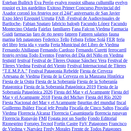
Esteban Bullrich
Eva Perón
evalyn rousiot silbana cullumilla
evelyn
rousiot
ex los gardelitos
Exitoso Primer Concurso Provincial del
Asador coronó los festejos por el 244° aniversario de San Javier
Expo Idevi
Ezequiel Urrutia
FAB -Festival de Audiovisuales de
Bariloche-
Fabian Spataro
fabricio balogh
Facundo López
Facundo
Montecino Odarda
Fairfax
familiares
Fana Falcon Viedma
Farmacia
Guidi
farmacias
faro de rio negro
fatpren
Fatpren salarios
fauna
marina
feb patagones
Federico Tello
Fehgra
Felipe Solá
FER
feria
del libro
feria ida y vuelta
Feria Municipal del Libro de Viedma
Fernando Ahillapan
Fernando Cardozo
Fernando Curetti
ferrocarril
festejo revista Todo Eventos
Festejos del Día del Niño en Viedma
festigirl
festival
Festival de Títeres Quique Sánchez Vera
Festival de
Títeres Viedma
Festival del Viento
Festival Internacional de Títeres
“T.E.M.P.A.”
Festival Patagonia Rebelde
Fiesta de Cerveza
Artesana de Viedma
Fiesta de la Cerveza en la Manzana Histórica
Fiesta de la Ostra
Fiesta de la Soberanía
Fiesta de la Soberanía
Patagonica
Fiesta de la Soberanía Patagónica 2019
Fiesta de la
Soberanía Patagónica 2026
Fiesta del Mar y el Acampante
Fiesta del
Mar y el Acampante 2018
Fiesta del Michay
Fiesta del Río 2020
Fiesta Nacional del Mar y el Acampante
figuritas del mundial
fiscal
Guillermo Ibáñez
Fiscal jefe Peralta
Fiscalía de Cinco Saltos
Fiscalía
Viedma
Florencia Alcaraz
Florencia Casamiquela
florencia rupayan
Florencia Rupayán
FMI
Fogata por un Sueño
Fondo Editorial
Rionegrino
Forrajes Tecnol
Fortín Castre
FpV Patagones
Francisco
de Viedma y Narváez
Fredy Morales
Frente de Todos Patagones