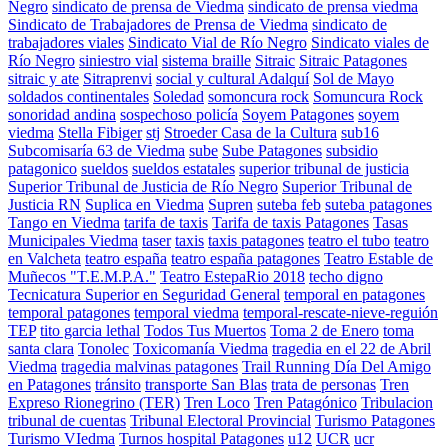
Negro
sindicato de prensa de Viedma
sindicato de prensa viedma
Sindicato de Trabajadores de Prensa de Viedma
sindicato de
trabajadores viales
Sindicato Vial de Río Negro
Sindicato viales de
Río Negro
siniestro vial
sistema braille
Sitraic
Sitraic Patagones
sitraic y ate
Sitraprenvi
social y cultural Adalquí
Sol de Mayo
soldados continentales
Soledad
somoncura rock
Somuncura Rock
sonoridad andina
sospechoso policía
Soyem Patagones
soyem
viedma
Stella Fibiger
stj
Stroeder Casa de la Cultura
sub16
Subcomisaría 63 de Viedma
sube
Sube Patagones
subsidio
patagonico
sueldos
sueldos estatales
superior tribunal de justicia
Superior Tribunal de Justicia de Río Negro
Superior Tribunal de
Justicia RN
Suplica en Viedma
Supren
suteba feb
suteba patagones
Tango en Viedma
tarifa de taxis
Tarifa de taxis Patagones
Tasas
Municipales Viedma
taser
taxis
taxis patagones
teatro el tubo
teatro
en Valcheta
teatro españa
teatro españa patagones
Teatro Estable de
Muñecos "T.E.M.P.A."
Teatro EstepaRio 2018
techo digno
Tecnicatura Superior en Seguridad General
temporal en patagones
temporal patagones
temporal viedma
temporal-rescate-nieve-reguión
TEP
tito garcia lethal
Todos Tus Muertos
Toma 2 de Enero
toma
santa clara
Tonolec
Toxicomanía Viedma
tragedia en el 22 de Abril
Viedma
tragedia malvinas patagones
Trail Running Día Del Amigo
en Patagones
tránsito
transporte San Blas
trata de personas
Tren
Expreso Rionegrino (TER)
Tren Loco
Tren Patagónico
Tribulacion
tribunal de cuentas
Tribunal Electoral Provincial
Turismo Patagones
Turismo VIedma
Turnos hospital Patagones
u12
UCR
ucr