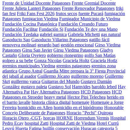
Frente de Unidad Docente Patagones
Frente Gremial Docente
Frente Julieta Lanteri Patagones
Frente Renovador Patagones
friki
fan fest
Friki Fans Fest 2026
frutos secos
fuente Pucará
fumigación
Patagones
fumigacion Viedma
Fumigador Municipio de Viedma
Fundación Cocina Patagónica
Fundación Creando Futuro
Fundación Facilitar
Fundación Si
Fundación Te doy una Mano
Fundación Tzedaka
gabriel garnica
Gabriela Michetti
gas natural
Gasoducto Sao
Gasoducto Villarino Patagones
gatillo fácil
genoveva molinari
gerardo bari
gestión emocional
Girso Viedma
Patagones
Girsu San Javier
Girsu Viedma Patagones
Gladys
Castaño
Gloria Ovejero
gobierno rionegrino
golfo San Matías
golpeo a su bebe
Gonza Nicolas
Graciela Holtz
Graciela Hotlz
gremios municipales Viedma
gremios patagones
gremios zona
atlantica
Grupo Astral
Guardia Mitre prepara la 3° Fiesta Provincial
del jabalí al asador
Guillermo Jócano
guillermo moreno
Guillermo
Skrt
guillermo yanca
Guitarras del Mundo
Gustavo Damián
González
gustavo paleta
Gustavo Sol
Hamvides
haroldo lebed
Hay
Alternativa Pat
Hay Alternativa Patagones
HCD Patagones
HCD
Patagones en Stroeder
heavy metal
Hector Pipi Telechea
herido en
el barrio lavalle
historia clínica digital
homenaje
Homenaje a Jorge
Ferreira
homicidio en Allen
homicidio en el hipódromo
Honorable
Concejo Deliberante de Patagones
Horacio "Pechi" Quiroga
Horacio Otero -CGT-
horcas
HORNE
Horrendum Vermis
Hospital
Pedro Ecay
hospital Zatti
Hospital Zatti de Viedma
Hotel Currú
Leuvú
Huerta Fatima
huillín conservación
Huracan categoria 5