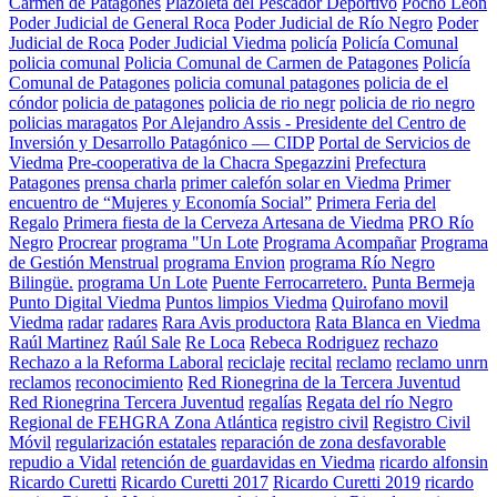
Carmen de Patagones
Plazoleta del Pescador Deportivo
Pocho León
Poder Judicial de General Roca
Poder Judicial de Río Negro
Poder
Judicial de Roca
Poder Judicial Viedma
policía
Policía Comunal
policia comunal
Policia Comunal de Carmen de Patagones
Policía
Comunal de Patagones
policia comunal patagones
policia de el
cóndor
policia de patagones
policia de rio negr
policia de rio negro
policias maragatos
Por Alejandro Assis - Presidente del Centro de
Inversión y Desarrollo Patagónico — CIDP
Portal de Servicios de
Viedma
Pre-cooperativa de la Chacra Spegazzini
Prefectura
Patagones
prensa charla
primer calefón solar en Viedma
Primer
encuentro de “Mujeres y Economía Social”
Primera Feria del
Regalo
Primera fiesta de la Cerveza Artesana de Viedma
PRO Río
Negro
Procrear
programa "Un Lote
Programa Acompañar
Programa
de Gestión Menstrual
programa Envion
programa Río Negro
Bilingüe.
programa Un Lote
Puente Ferrocarretero.
Punta Bermeja
Punto Digital Viedma
Puntos limpios Viedma
Quirofano movil
Viedma
radar
radares
Rara Avis productora
Rata Blanca en Viedma
Raúl Martinez
Raúl Sale
Re Loca
Rebeca Rodriguez
rechazo
Rechazo a la Reforma Laboral
reciclaje
recital
reclamo
reclamo unrn
reclamos
reconocimiento
Red Rionegrina de la Tercera Juventud
Red Rionegrina Tercera Juventud
regalías
Regata del río Negro
Regional de FEHGRA Zona Atlántica
registro civil
Registro Civil
Móvil
regularización estatales
reparación de zona desfavorable
repudio a Vidal
retención de guardavidas en Viedma
ricardo alfonsin
Ricardo Curetti
Ricardo Curetti 2017
Ricardo Curetti 2019
ricardo