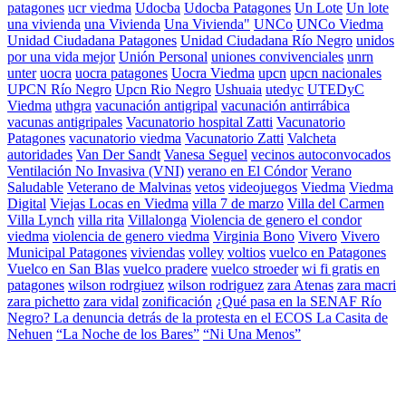
patagones
ucr viedma
Udocba
Udocba Patagones
Un Lote
Un lote
una vivienda
una Vivienda
Una Vivienda"
UNCo
UNCo Viedma
Unidad Ciudadana Patagones
Unidad Ciudadana Río Negro
unidos
por una vida mejor
Unión Personal
uniones convivenciales
unrn
unter
uocra
uocra patagones
Uocra Viedma
upcn
upcn nacionales
UPCN Río Negro
Upcn Rio Negro
Ushuaia
utedyc
UTEDyC
Viedma
uthgra
vacunación antigripal
vacunación antirrábica
vacunas antigripales
Vacunatorio hospital Zatti
Vacunatorio
Patagones
vacunatorio viedma
Vacunatorio Zatti
Valcheta
autoridades
Van Der Sandt
Vanesa Seguel
vecinos autoconvocados
Ventilación No Invasiva (VNI)
verano en El Cóndor
Verano
Saludable
Veterano de Malvinas
vetos
videojuegos
Viedma
Viedma
Digital
Viejas Locas en Viedma
villa 7 de marzo
Villa del Carmen
Villa Lynch
villa rita
Villalonga
Violencia de genero el condor
viedma
violencia de genero viedma
Virginia Bono
Vivero
Vivero
Municipal Patagones
viviendas
volley
voltios
vuelco en Patagones
Vuelco en San Blas
vuelco pradere
vuelco stroeder
wi fi gratis en
patagones
wilson rodrgiuez
wilson rodriguez
zara Atenas
zara macri
zara pichetto
zara vidal
zonificación
¿Qué pasa en la SENAF Río
Negro? La denuncia detrás de la protesta en el ECOS La Casita de
Nehuen
“La Noche de los Bares”
“Ni Una Menos”