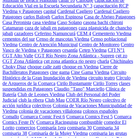
Mundial de Beach Handball
canal 10
Canotaje
capacitación de
Educación Vial en la Escuela Secundaria N° 3
capacitación RCP
Viedma y Patagones
capital
Cardenal Cagliero
Cardenal Cagliero
Patagones
carlos Balogh
Carlos Espinosa
Casa de Abrigo Patagones
Casa Peronista
casa viedma
Caso Solano
casona bachi chironi
Catamaran
caza de jabali en patagones
caza plaguicida de chancho
jabali
cazadores
Ceferino Namuncurá
CEM 4
Cementerio Viedma
cementos del sur
Censo de mascotas Viedma
Censo poblacional
Viedma
Centro de Atención Municipal
Centro de Monitoreo
Centro
Vasco de Viedma y Patagones
cesantía
Cetep Viedma
CFI N°1
CGT Alto Valle
CGT Río Negro Zona Atlántica - Supren
cgt zo
CGT Zona Atlántica
cgt zona atlantica rio negro
charla
Chichinales
Choky Diaz
choque calle zatti
choque en Viedma
Cierre de
Bachilleratos Patagones
cine gama
Cine Gama Viedma
Circuito
Histórico de la Gran Inundación de Viedma
circuito teatro
Círculo
de Arqueros de la Comarca
Cirilo Bustamante
Cirilo Torres
clases
suspendidas en Patagones
Claudio "Tano" Marciello
Clínica de
Batería
Club de Leones Viedma
Club del Personal del Poder
Judicial
club la ribera
Club Mau
COER Río Negro
colectivo de
acción jurídica
colectivos
Colonia de Vacaciones Municipalidad de
Viedma
colonia de vacaciones villalonga
colonos españoles
Comallo
Comarca Comic Fest 6
Comarca Comics Fest 5
Comarca
Comics Feste IV
Comarca Racinguista
combustible
comedor El
Lorito
comercios
Comisaría 1era
comisaria 30
Comisaria 34
comisaria 38
Comisaría de la Mujer Viedma
comisaria las grutas