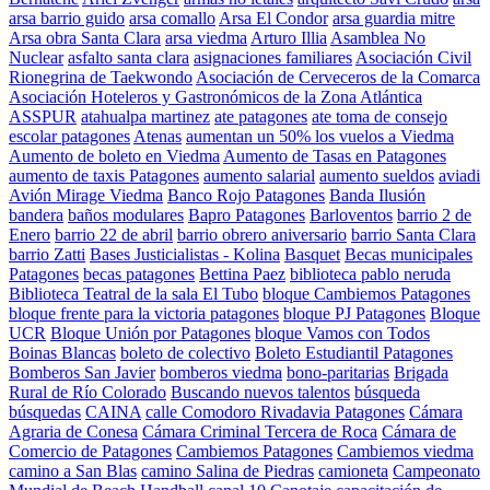
arsa barrio guido
arsa comallo
Arsa El Condor
arsa guardia mitre
Arsa obra Santa Clara
arsa viedma
Arturo Illia
Asamblea No
Nuclear
asfalto santa clara
asignaciones familiares
Asociación Civil
Rionegrina de Taekwondo
Asociación de Cerveceros de la Comarca
Asociación Hoteleros y Gastronómicos de la Zona Atlántica
ASSPUR
atahualpa martinez
ate patagones
ate toma de consejo
escolar patagones
Atenas
aumentan un 50% los vuelos a Viedma
Aumento de boleto en Viedma
Aumento de Tasas en Patagones
aumento de taxis Patagones
aumento salarial
aumento sueldos
aviadi
Avión Mirage Viedma
Banco Rojo Patagones
Banda Ilusión
bandera
baños modulares
Bapro Patagones
Barloventos
barrio 2 de
Enero
barrio 22 de abril
barrio obrero aniversario
barrio Santa Clara
barrio Zatti
Bases Justicialistas - Kolina
Basquet
Becas municipales
Patagones
becas patagones
Bettina Paez
biblioteca pablo neruda
Biblioteca Teatral de la sala El Tubo
bloque Cambiemos Patagones
bloque frente para la victoria patagones
bloque PJ Patagones
Bloque
UCR
Bloque Unión por Patagones
bloque Vamos con Todos
Boinas Blancas
boleto de colectivo
Boleto Estudiantil Patagones
Bomberos San Javier
bomberos viedma
bono-paritarias
Brigada
Rural de Río Colorado
Buscando nuevos talentos
búsqueda
búsquedas
CAINA
calle Comodoro Rivadavia Patagones
Cámara
Agraria de Conesa
Cámara Criminal Tercera de Roca
Cámara de
Comercio de Patagones
Cambiemos Patagones
Cambiemos viedma
camino a San Blas
camino Salina de Piedras
camioneta
Campeonato