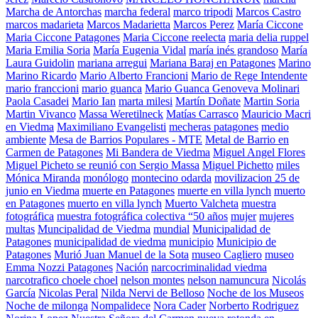
Marcha de Antorchas
marcha federal
marco tripodi
Marcos Castro
marcos madarieta
Marcos Madarietta
Marcos Perez
María Ciccone
Maria Ciccone Patagones
Maria Ciccone reelecta
maria delia ruppel
Maria Emilia Soria
María Eugenia Vidal
maría inés grandoso
María
Laura Guidolin
mariana arregui
Mariana Baraj en Patagones
Marino
Marino Ricardo
Mario Alberto Francioni
Mario de Rege Intendente
mario franccioni
mario guanca
Mario Guanca Genoveva Molinari
Paola Casadei
Mario Ian
marta milesi
Martín Doñate
Martin Soria
Martin Vivanco
Massa Weretilneck
Matías Carrasco
Mauricio Macri
en Viedma
Maximiliano Evangelisti
mecheras patagones
medio
ambiente
Mesa de Barrios Populares - MTE
Metal de Barrio en
Carmen de Patagones
Mi Bandera de Viedma
Miguel Angel Flores
Miguel Picheto se reunió con Sergio Massa
Miguel Pichetto
miles
Mónica Miranda
monólogo
montecino odarda
movilizacion 25 de
junio en Viedma
muerte en Patagones
muerte en villa lynch
muerto
en Patagones
muerto en villa lynch
Muerto Valcheta
muestra
fotográfica
muestra fotográfica colectiva “50 años
mujer
mujeres
multas
Muncipalidad de Viedma
mundial
Municipalidad de
Patagones
municipalidad de viedma
municipio
Municipio de
Patagones
Murió Juan Manuel de la Sota
museo Cagliero
museo
Emma Nozzi Patagones
Nación
narcocriminalidad viedma
narcotrafico choele choel
nelson montes
nelson namuncura
Nicolás
García
Nicolas Peral
Nilda Nervi de Belloso
Noche de los Museos
Noche de milonga
Nompalidece
Nora Cader
Norberto Rodriguez