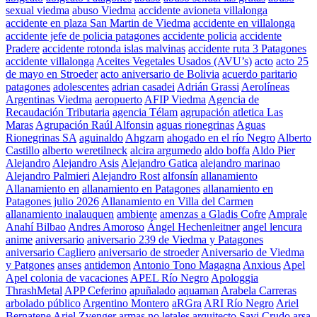
sexual viedma
abuso Viedma
accidente avioneta villalonga
accidente en plaza San Martin de Viedma
accidente en villalonga
accidente jefe de policia patagones
accidente policia
accidente
Pradere
accidente rotonda islas malvinas
accidente ruta 3 Patagones
accidente villalonga
Aceites Vegetales Usados (AVU’s)
acto
acto 25
de mayo en Stroeder
acto aniversario de Bolivia
acuerdo paritario
patagones
adolescentes
adrian casadei
Adrián Grassi
Aerolíneas
Argentinas Viedma
aeropuerto
AFIP Viedma
Agencia de
Recaudación Tributaria
agencia Télam
agrupación atletica Las
Maras
Agrupación Raúl Alfonsin
aguas rionegrinas
Aguas
Rionegrinas SA
aguinaldo
Ahgzarn
ahogado en el río Negro
Alberto
Castillo
alberto weretilneck
alcira argumedo
aldo boffa
Aldo Pier
Alejandro
Alejandro Asis
Alejandro Gatica
alejandro marinao
Alejandro Palmieri
Alejandro Rost
alfonsín
allanamiento
Allanamiento en
allanamiento en Patagones
allanamiento en
Patagones julio 2026
Allanamiento en Villa del Carmen
allanamiento inalauquen
ambiente
amenzas a Gladis Cofre
Amprale
Anahí Bilbao
Andres Amoroso
Ángel Hechenleitner
angel lencura
anime
aniversario
aniversario 239 de Viedma y Patagones
aniversario Cagliero
aniversario de stroeder
Aniversario de Viedma
y Patgones
anses
antidemon
Antonio Tono Magagna
Anxious
Apel
Apel colonia de vacaciones
APEL Río Negro
Apologgia
ThrashMetal
APP Ceferino
apuñalado
aquaman
Arabela Carreras
arbolado público
Argentino Montero
aRGra
ARI Río Negro
Ariel
Bernatene
Ariel Zvenger
armas no letales
arquitecto Savi Crudo
arsa