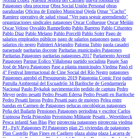
Norina Lopez
Nuestra Señora del Carmen
nueva rotonda en
Patagones
obra procrear
Obra Social Unión Personal
obras
paralizadas
Oficina de Empleo Municipal
Ojeda
Omar "Cacho"
Ramirez
operativo de salud visual "Ver para seguir aprendiendo"
organizaciones sindicales patagones
Oscar Collueque
Oscar Meilán
Oscar Veloso
Osvaldo Rampellotto
Pablo Barreno
Pablo Cifuentes
Pablo Diaz
Pablo Melano
Pablo Porcelli
Pablo Soler
Pago de
salarios empleados públicos
pago de salarios patagones
pago de
salarios río negro
Palmieri Alejandro
Paloma Tubio
paola casadei
paraepade
paritarias docente
Paritarias municipales Patagones
Paritarias Patagones
paritarias patagones 2017
Parlamento Juvenil
Patagones
Parque Eolico Villalonga
partido socialista
Pasaje San
José de Mayo Patagones
Pase a planta municipales Viedma
Pasó el
4° Festival Internacional de Cine Social del Río Negro
patagones
Patagones aprobó el Presupuesto 2019
Patagonia Comic Fest
patin
Patrulla Ambiental del Escuadrón 34 Bariloche de Gendarmería
Nacional
Paulo Bykaluk
pavimentación
pedido de captura
Pedro
Meyer
pedro pesatti
Pedro Pesatti Edersa
Pedro Pesatti en Bariloche
Pedro Pesatti Ipross
Pedro Pesatti paro de mujeres
Pelea entre
bandas en Carmen de Patagones
pelucas oncológicas patagones
Peña del Bailarin
Pensiones Patagones
periodista y escritor Carlos
Espinosa
Perla Prigoshin
Peronismo Militante
Pesatti - Weretilneck
Pesca infantil San Blas
Pier
pirotecnia patagones
pirotecnia viedma
PJ - FpV Patagones
PJ Patagones
plan 25 viviendas de patagones
Plan Castello
Plan Fines en Cagliero
plaza alsina
plaza Lacarra de