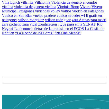
Villa Lynch
villa rita
Villalonga
Violencia de genero el condor
viedma
violencia de genero viedma
Virginia Bono
Vivero
Vivero
Municipal Patagones
viviendas
volley
voltios
vuelco en Patagones
Vuelco en San Blas
vuelco pradere
vuelco stroeder
wi fi gratis en
patagones
wilson rodrgiuez
wilson rodriguez
zara Atenas
zara macri
zara pichetto
zara vidal
zonificación
¿Qué pasa en la SENAF Río
Negro? La denuncia detrás de la protesta en el ECOS La Casita de
Nehuen
“La Noche de los Bares”
“Ni Una Menos”