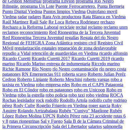
de Gestión Menstrual
programa Envion
programa Río Negro
Bilingüe.
programa Un Lote
Puente Ferrocarretero.
Punta Bermeja
Punto Digital Viedma
Puntos limpios Viedma
Quirofano movil
Viedma
radar
radares
Rara Avis productora
Rata Blanca en Viedma
Raúl Martinez
Raúl Sale
Re Loca
Rebeca Rodriguez
rechazo
Rechazo a la Reforma Laboral
reciclaje
recital
reclamo
reclamo unrn
reclamos
reconocimiento
Red Rionegrina de la Tercera Juventud
Red Rionegrina Tercera Juventud
regalías
Regata del río Negro
Regional de FEHGRA Zona Atlántica
registro civil
Registro Civil
Móvil
regularización estatales
reparación de zona desfavorable
repudio a Vidal
retención de guardavidas en Viedma
ricardo alfonsin
Ricardo Curetti
Ricardo Curetti 2017
Ricardo Curetti 2019
ricardo
marino
Ricardo Marino entrega de indumentaria
Riccrdo marino
Richie Ramone
Río Negro
río Negro contaminación
río negro costa
patagones
RN Emergencias 911
roberta scavo
Roberto Julían Peréz
Cedron
Roberto Lipiante
Roberto Meschini
roberto vargas
robo a
taxista en Viedma
robo empresa edes
Robo en el CAPS Patagonia
Robo en El Cóndor
robo en patagones
robo en Unicoop
Robo en
Viedma
robo la estrella
robo policia
robo taxi
robo viedma
ROCA
Rochas legislador
rock
rodolfo
Rodolfo Artola
rodolfo cufre
rodrigo
pérez
Rody Cufre
Rogelio Frigerio en Viedma
roger garcia
Roky
Aguirre
Rolando Arrizabalaga
Rubén "Cuniyo" Maglione
Rubén
López
Ruben Molina UPCN
Rubén Pérez
ruta 23 accidente
rutas 6
y 8
rutas rionegrinas
Sal y Fuego
Sala B de la Cámara Criminal de
la Primera Circunscripción
Sala del Libertador
salarios
salmonella