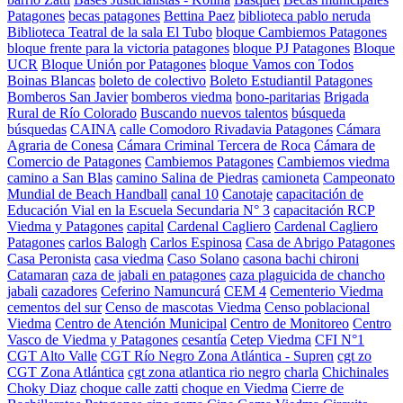
Patagones
becas patagones
Bettina Paez
biblioteca pablo neruda
Biblioteca Teatral de la sala El Tubo
bloque Cambiemos Patagones
bloque frente para la victoria patagones
bloque PJ Patagones
Bloque
UCR
Bloque Unión por Patagones
bloque Vamos con Todos
Boinas Blancas
boleto de colectivo
Boleto Estudiantil Patagones
Bomberos San Javier
bomberos viedma
bono-paritarias
Brigada
Rural de Río Colorado
Buscando nuevos talentos
búsqueda
búsquedas
CAINA
calle Comodoro Rivadavia Patagones
Cámara
Agraria de Conesa
Cámara Criminal Tercera de Roca
Cámara de
Comercio de Patagones
Cambiemos Patagones
Cambiemos viedma
camino a San Blas
camino Salina de Piedras
camioneta
Campeonato
Mundial de Beach Handball
canal 10
Canotaje
capacitación de
Educación Vial en la Escuela Secundaria N° 3
capacitación RCP
Viedma y Patagones
capital
Cardenal Cagliero
Cardenal Cagliero
Patagones
carlos Balogh
Carlos Espinosa
Casa de Abrigo Patagones
Casa Peronista
casa viedma
Caso Solano
casona bachi chironi
Catamaran
caza de jabali en patagones
caza plaguicida de chancho
jabali
cazadores
Ceferino Namuncurá
CEM 4
Cementerio Viedma
cementos del sur
Censo de mascotas Viedma
Censo poblacional
Viedma
Centro de Atención Municipal
Centro de Monitoreo
Centro
Vasco de Viedma y Patagones
cesantía
Cetep Viedma
CFI N°1
CGT Alto Valle
CGT Río Negro Zona Atlántica - Supren
cgt zo
CGT Zona Atlántica
cgt zona atlantica rio negro
charla
Chichinales
Choky Diaz
choque calle zatti
choque en Viedma
Cierre de