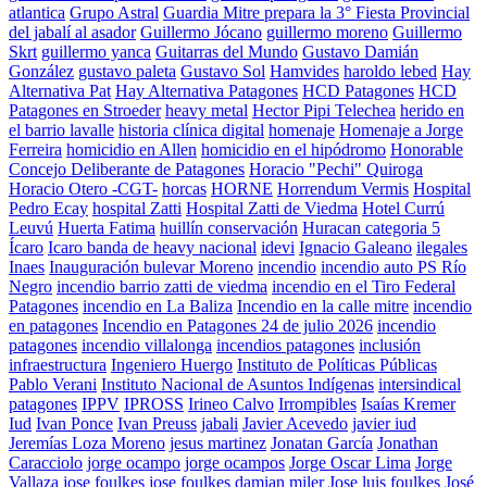
atlantica
Grupo Astral
Guardia Mitre prepara la 3° Fiesta Provincial
del jabalí al asador
Guillermo Jócano
guillermo moreno
Guillermo
Skrt
guillermo yanca
Guitarras del Mundo
Gustavo Damián
González
gustavo paleta
Gustavo Sol
Hamvides
haroldo lebed
Hay
Alternativa Pat
Hay Alternativa Patagones
HCD Patagones
HCD
Patagones en Stroeder
heavy metal
Hector Pipi Telechea
herido en
el barrio lavalle
historia clínica digital
homenaje
Homenaje a Jorge
Ferreira
homicidio en Allen
homicidio en el hipódromo
Honorable
Concejo Deliberante de Patagones
Horacio "Pechi" Quiroga
Horacio Otero -CGT-
horcas
HORNE
Horrendum Vermis
Hospital
Pedro Ecay
hospital Zatti
Hospital Zatti de Viedma
Hotel Currú
Leuvú
Huerta Fatima
huillín conservación
Huracan categoria 5
Ícaro
Icaro banda de heavy nacional
idevi
Ignacio Galeano
ilegales
Inaes
Inauguración bulevar Moreno
incendio
incendio auto PS Río
Negro
incendio barrio zatti de viedma
incendio en el Tiro Federal
Patagones
incendio en La Baliza
Incendio en la calle mitre
incendio
en patagones
Incendio en Patagones 24 de julio 2026
incendio
patagones
incendio villalonga
incendios patagones
inclusión
infraestructura
Ingeniero Huergo
Instituto de Políticas Públicas
Pablo Verani
Instituto Nacional de Asuntos Indígenas
intersindical
patagones
IPPV
IPROSS
Irineo Calvo
Irrompibles
Isaías Kremer
Iud
Ivan Ponce
Ivan Preuss
jabali
Javier Acevedo
javier iud
Jeremías Loza Moreno
jesus martinez
Jonatan García
Jonathan
Caracciolo
jorge ocampo
jorge ocampos
Jorge Oscar Lima
Jorge
Vallaza
jose foulkes
jose foulkes damian miler
Jose luis foulkes
José