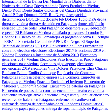
Internacional de la Danza
Día Mundial de la Diabetes
diario
Noticias de la Costa
Diego Andrade
Diego Frenkel en Viedma
Diego Rodil
Diego Santos
diplomas del Curzas
Diputada Provincial
Anahí Bilbao
Diputada UCR Rio Negro
discapacidad
discriminación
DOCENTE
docente feb
Dolores Tubio
DPA
droga
droga en viedma
droga y detenido en Patagones
drone splif
duelo
ebriedad
Eclipse Solar Total Patagónico diciembre 2020
educación
especial
El Bahiano en Viedma
el bañado patagones
el condor
El
Cóndor
El Cuento de las Comadrejas
el progreso viedma
El Refugio
- ESFA
el Secretario General de APEL Río Negro
El Superior
Tribunal de Justicia (STJ) y la Universidad de Flores firmaron un
convenio
eleccion
elecciones
Elecciones 2017
Elecciones 2019 en
Viedma
Elecciones a Intendente de Viedma 2019
Elecciones
generales 2017 Viedma
Elecciones Paso
Elecciones Paso Patagones
elecciones paso viedma
elecciones pj patagones
elecciones
provinciales 2019
elecciones Villa Dolores Patagones
Elías Chucair
Emiliano Balbin
Emilio Collueque
Empleados de Comercio
Patagones
empresa ceferino
empresa La Comarca
Emprotur
en
Patagones
en Viedma
Enacom
Enciende el Invierno
Encuentro de
"Mujeres y Economía Social"
Encuentro de baterías en Patagones
Encuentro de poetas de la comarca
encuentro de teatro en viedma
encuentro interlegislativo
Encuentro Progresista y Popular
encuentro
recreativo de batería en Patagones
enfermedad cardiovascular
enfermería
entrega de certificados de “Cuidadores Domiciliarios”
entrega de papas patagones
entrega de ropa municipio de Patagones