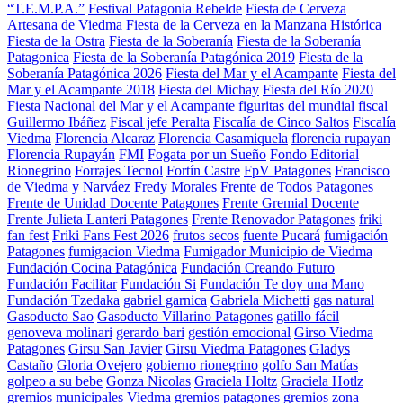
“T.E.M.P.A.”
Festival Patagonia Rebelde
Fiesta de Cerveza
Artesana de Viedma
Fiesta de la Cerveza en la Manzana Histórica
Fiesta de la Ostra
Fiesta de la Soberanía
Fiesta de la Soberanía
Patagonica
Fiesta de la Soberanía Patagónica 2019
Fiesta de la
Soberanía Patagónica 2026
Fiesta del Mar y el Acampante
Fiesta del
Mar y el Acampante 2018
Fiesta del Michay
Fiesta del Río 2020
Fiesta Nacional del Mar y el Acampante
figuritas del mundial
fiscal
Guillermo Ibáñez
Fiscal jefe Peralta
Fiscalía de Cinco Saltos
Fiscalía
Viedma
Florencia Alcaraz
Florencia Casamiquela
florencia rupayan
Florencia Rupayán
FMI
Fogata por un Sueño
Fondo Editorial
Rionegrino
Forrajes Tecnol
Fortín Castre
FpV Patagones
Francisco
de Viedma y Narváez
Fredy Morales
Frente de Todos Patagones
Frente de Unidad Docente Patagones
Frente Gremial Docente
Frente Julieta Lanteri Patagones
Frente Renovador Patagones
friki
fan fest
Friki Fans Fest 2026
frutos secos
fuente Pucará
fumigación
Patagones
fumigacion Viedma
Fumigador Municipio de Viedma
Fundación Cocina Patagónica
Fundación Creando Futuro
Fundación Facilitar
Fundación Si
Fundación Te doy una Mano
Fundación Tzedaka
gabriel garnica
Gabriela Michetti
gas natural
Gasoducto Sao
Gasoducto Villarino Patagones
gatillo fácil
genoveva molinari
gerardo bari
gestión emocional
Girso Viedma
Patagones
Girsu San Javier
Girsu Viedma Patagones
Gladys
Castaño
Gloria Ovejero
gobierno rionegrino
golfo San Matías
golpeo a su bebe
Gonza Nicolas
Graciela Holtz
Graciela Hotlz
gremios municipales Viedma
gremios patagones
gremios zona