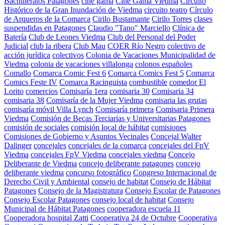
Bachilleratos Patagones
cine gama
Cine Gama Viedma
Circuito
Histórico de la Gran Inundación de Viedma
circuito teatro
Círculo
de Arqueros de la Comarca
Cirilo Bustamante
Cirilo Torres
clases
suspendidas en Patagones
Claudio "Tano" Marciello
Clínica de
Batería
Club de Leones Viedma
Club del Personal del Poder
Judicial
club la ribera
Club Mau
COER Río Negro
colectivo de
acción jurídica
colectivos
Colonia de Vacaciones Municipalidad de
Viedma
colonia de vacaciones villalonga
colonos españoles
Comallo
Comarca Comic Fest 6
Comarca Comics Fest 5
Comarca
Comics Feste IV
Comarca Racinguista
combustible
comedor El
Lorito
comercios
Comisaría 1era
comisaria 30
Comisaria 34
comisaria 38
Comisaría de la Mujer Viedma
comisaria las grutas
comisaría móvil Villa Lynch
Comisaría primera
Comisaria Primera
Viedma
Comisión de Becas Terciarias y Universitarias Patagones
comisión de sociales
comisión local de hábitat
comisiones
Comisiones de Gobierno y Asuntos Vecinales
Concejal Walter
Dalinger
concejales
concejales de la comarca
concejales del FpV
Viedma
concejales FpV Viedma
concejales viedma
Concejo
Deliberante de Viedma
concejo deliberante patagones
concejo
deliberante viedma
concurso fotográfico
Congreso Internacional de
Derecho Civil y Ambiental
consejo de habitat
Consejo de Hábitat
Patagones
Consejo de la Magistratura
Consejo Escolar de Patagones
Consejo Escolar Patagones
consejo local de habitat
Consejo
Municipal de Hábitat Patagones
cooperadora escuela 11
Cooperadora hospital Zatti
Cooperativa 24 de Octubre
Cooperativa