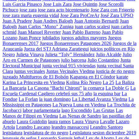
Luis Garcia Pinasco
Jose Luis Zara
Jose Quintin
Jose Scorolli
Pichuco
jose zara
jose zara acto bicentenario
Jose Zara con Frigerio
jose zara maria eugenia vidal
Jose Zara ProCreAr
José Zara UPSO
Juan A Pradere
Juan Andres Balogh
Juan Antonio Bernardi
Juan
Balogh
Juan Carlos "Mono" Zuniga
juan carlos scalesi
juan carlos
schmid
Juan Manuel Reverter
Juan Pablo Barreno
Juan Pablo
Lozano
Juan Ponce
jubilados
juegos adultos mayores
Juegos
Bonaerenses 2017
Juegos Bonaerenses Patagones 2026
Juegos de la
Araucanía
Jueza del STJ Adriana Zaratiegui
juicios políticos en Río
Negro
Julieta Vinaya
Julieta “Toly” Hernández
Julio Alcalde
Julio
Aro en Carmen de Patagones
julio barcena
Julio Costantino
Junta
Electoral Municipal
junta vecinal 915 viviendas
junta vecinal Santa
Clara
juntas vecinales
Juntas Vecinales Viedma
justicia de rio negro
juzgado Multifueros de El Bolsón
Kapanga en El Cóndor
karate
Karina La Princesita en Viedma
Kolina Río Negro
La 25
La Baliza
La Bancaria
La Casona “Bachi Chironi”
la comarca
La Doble G
La
Escuela Cardenal Cagliero celebró sus 75 año
la esquina bar
La
Fondue
La Forlan
la juan domingo
La Libertad Avanza Viedma
La
Mississippi en Patagones
La Nueva Luna en Viedma
La Trochita de
Jacobacci
labor parlamentaria
lago Escondido
Las Grutas
Las
Manos de Filippi en Viedma
Las Nenas de Sandro
las pastillas del
abuelo
Laura Guidolin
laura ramos
Laura Vinaya
Lavalle
Lazaro
Artola
Leandro Lascano
leandro massaccesi
Leandro Santoro
legislatura
legislatura de rio negro
Legislatura sesion diciembre 2019
lenguaje de señas
Leonardo Sarquis
lethal
Ley de Aborto
Ley de