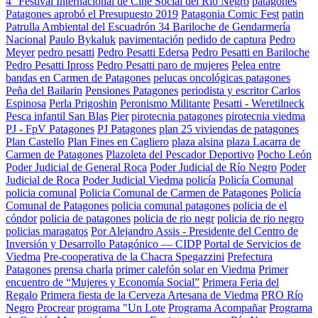
4° Festival Internacional de Cine Social del Río Negro
patagones
Patagones aprobó el Presupuesto 2019
Patagonia Comic Fest
patin
Patrulla Ambiental del Escuadrón 34 Bariloche de Gendarmería
Nacional
Paulo Bykaluk
pavimentación
pedido de captura
Pedro
Meyer
pedro pesatti
Pedro Pesatti Edersa
Pedro Pesatti en Bariloche
Pedro Pesatti Ipross
Pedro Pesatti paro de mujeres
Pelea entre
bandas en Carmen de Patagones
pelucas oncológicas patagones
Peña del Bailarin
Pensiones Patagones
periodista y escritor Carlos
Espinosa
Perla Prigoshin
Peronismo Militante
Pesatti - Weretilneck
Pesca infantil San Blas
Pier
pirotecnia patagones
pirotecnia viedma
PJ - FpV Patagones
PJ Patagones
plan 25 viviendas de patagones
Plan Castello
Plan Fines en Cagliero
plaza alsina
plaza Lacarra de
Carmen de Patagones
Plazoleta del Pescador Deportivo
Pocho León
Poder Judicial de General Roca
Poder Judicial de Río Negro
Poder
Judicial de Roca
Poder Judicial Viedma
policía
Policía Comunal
policia comunal
Policia Comunal de Carmen de Patagones
Policía
Comunal de Patagones
policia comunal patagones
policia de el
cóndor
policia de patagones
policia de rio negr
policia de rio negro
policias maragatos
Por Alejandro Assis - Presidente del Centro de
Inversión y Desarrollo Patagónico — CIDP
Portal de Servicios de
Viedma
Pre-cooperativa de la Chacra Spegazzini
Prefectura
Patagones
prensa charla
primer calefón solar en Viedma
Primer
encuentro de “Mujeres y Economía Social”
Primera Feria del
Regalo
Primera fiesta de la Cerveza Artesana de Viedma
PRO Río
Negro
Procrear
programa "Un Lote
Programa Acompañar
Programa