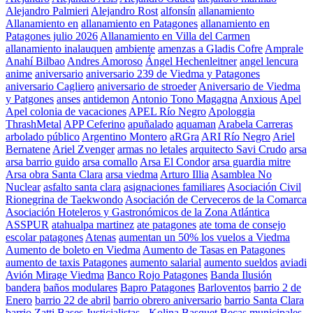
Alejandro Palmieri
Alejandro Rost
alfonsín
allanamiento
Allanamiento en
allanamiento en Patagones
allanamiento en
Patagones julio 2026
Allanamiento en Villa del Carmen
allanamiento inalauquen
ambiente
amenzas a Gladis Cofre
Amprale
Anahí Bilbao
Andres Amoroso
Ángel Hechenleitner
angel lencura
anime
aniversario
aniversario 239 de Viedma y Patagones
aniversario Cagliero
aniversario de stroeder
Aniversario de Viedma
y Patgones
anses
antidemon
Antonio Tono Magagna
Anxious
Apel
Apel colonia de vacaciones
APEL Río Negro
Apologgia
ThrashMetal
APP Ceferino
apuñalado
aquaman
Arabela Carreras
arbolado público
Argentino Montero
aRGra
ARI Río Negro
Ariel
Bernatene
Ariel Zvenger
armas no letales
arquitecto Savi Crudo
arsa
arsa barrio guido
arsa comallo
Arsa El Condor
arsa guardia mitre
Arsa obra Santa Clara
arsa viedma
Arturo Illia
Asamblea No
Nuclear
asfalto santa clara
asignaciones familiares
Asociación Civil
Rionegrina de Taekwondo
Asociación de Cerveceros de la Comarca
Asociación Hoteleros y Gastronómicos de la Zona Atlántica
ASSPUR
atahualpa martinez
ate patagones
ate toma de consejo
escolar patagones
Atenas
aumentan un 50% los vuelos a Viedma
Aumento de boleto en Viedma
Aumento de Tasas en Patagones
aumento de taxis Patagones
aumento salarial
aumento sueldos
aviadi
Avión Mirage Viedma
Banco Rojo Patagones
Banda Ilusión
bandera
baños modulares
Bapro Patagones
Barloventos
barrio 2 de
Enero
barrio 22 de abril
barrio obrero aniversario
barrio Santa Clara
barrio Zatti
Bases Justicialistas - Kolina
Basquet
Becas municipales