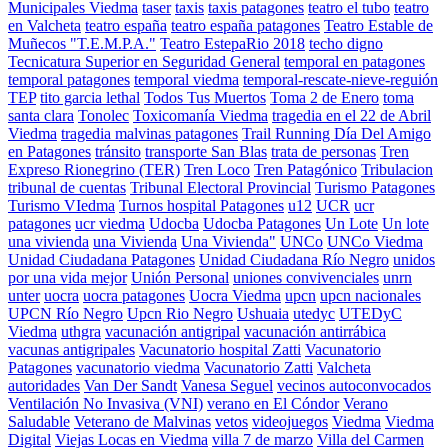
Municipales Viedma
taser
taxis
taxis patagones
teatro el tubo
teatro
en Valcheta
teatro españa
teatro españa patagones
Teatro Estable de
Muñecos "T.E.M.P.A."
Teatro EstepaRio 2018
techo digno
Tecnicatura Superior en Seguridad General
temporal en patagones
temporal patagones
temporal viedma
temporal-rescate-nieve-reguión
TEP
tito garcia lethal
Todos Tus Muertos
Toma 2 de Enero
toma
santa clara
Tonolec
Toxicomanía Viedma
tragedia en el 22 de Abril
Viedma
tragedia malvinas patagones
Trail Running Día Del Amigo
en Patagones
tránsito
transporte San Blas
trata de personas
Tren
Expreso Rionegrino (TER)
Tren Loco
Tren Patagónico
Tribulacion
tribunal de cuentas
Tribunal Electoral Provincial
Turismo Patagones
Turismo VIedma
Turnos hospital Patagones
u12
UCR
ucr
patagones
ucr viedma
Udocba
Udocba Patagones
Un Lote
Un lote
una vivienda
una Vivienda
Una Vivienda"
UNCo
UNCo Viedma
Unidad Ciudadana Patagones
Unidad Ciudadana Río Negro
unidos
por una vida mejor
Unión Personal
uniones convivenciales
unrn
unter
uocra
uocra patagones
Uocra Viedma
upcn
upcn nacionales
UPCN Río Negro
Upcn Rio Negro
Ushuaia
utedyc
UTEDyC
Viedma
uthgra
vacunación antigripal
vacunación antirrábica
vacunas antigripales
Vacunatorio hospital Zatti
Vacunatorio
Patagones
vacunatorio viedma
Vacunatorio Zatti
Valcheta
autoridades
Van Der Sandt
Vanesa Seguel
vecinos autoconvocados
Ventilación No Invasiva (VNI)
verano en El Cóndor
Verano
Saludable
Veterano de Malvinas
vetos
videojuegos
Viedma
Viedma
Digital
Viejas Locas en Viedma
villa 7 de marzo
Villa del Carmen