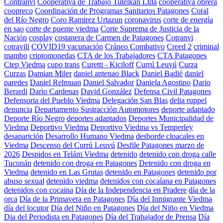
Contranvi
Cooperativa de Trabajo Tutelkan Ltda
cooperativa obrera
coopreco
Coordinación de Programas Sanitarios Patagones
Coral
del Río Negro
Coro Ramirez Urtazun
coronavirus
corte de energía
en sao
corte de puente viedma
Corte Suprema de Justicia de la
Nación
cosplay
costanera de Carmen de Patagones
Cotranvi
cotravili
COVID19 vacunación
Cráneo Combativo
Creed 2
criminal
mambo
criptomonedas
CTA de los Trabajadores
CTA Patagones
Ctep Viedma
cupo trans
Curetti - Kiciloff
Currú Leuvú
Curza
Curzas
Damian Miler
daniel antenao Black
Daniel Badié
daniel
paredes
Daniel Relmuan
Daniel Salvador
Daniela Agostino
Dario
Berardi
Dario Cardenas
David González
Defensa Civil Patagones
Defensoria del Pueblo Viedma
Delegación San Blas
delia ruppel
denuncia
Departamento Sustracción Automotores
deporte adaptado
Deporte Río Negro
deportes adaptados
Deportes Municipalidad de
Viedma
Deportivo Viedma
Deportivo Viedma vs Temperley
desaparición
Desarrollo Humano Viedma
desborde cloacales en
Viedma
Descenso del Currú Leuvú
Desfile Patagones marzo de
2026
Despidos en Telám Viedma
detenido
detenido con droga calle
Tucunán
detenido con droga en Patagones
Detenido con droga en
Viedma
detenido en Las Grutas
detenido en Patagones
detenido por
abuso sexual
detenido viedma
detenidos con cocaíana en Patagones
detenidos con cocaina
Día de la Independencia en Pradere
día de la
orca
Día de la Primavera en Patagones
Día del Inmigrante Viedma
día del locutor
Día del Niño en Patagones
Día del Niño en Viedma
Dia del Periodista en Patagones
Día del Trabajador de Prensa
Día