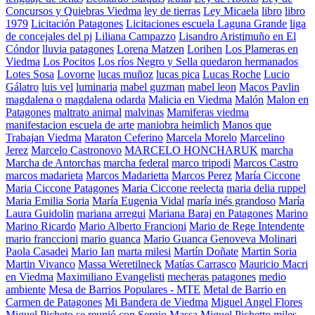
Concursos y Quiebras Viedma
ley de tierras
Ley Micaela
libro
libro
1979
Licitación Patagones
Licitaciones escuela Laguna Grande
liga
de concejales del pj
Liliana Campazzo
Lisandro Aristimuño en El
Cóndor
lluvia patagones
Lorena Matzen
Lorihen
Los Plameras en
Viedma
Los Pocitos
Los ríos Negro y Sella quedaron hermanados
Lotes Sosa
Lovorne
lucas muñoz
lucas pica
Lucas Roche
Lucio
Gálatro
luis vel
luminaria
mabel guzman
mabel leon
Macos Pavlin
magdalena o
magdalena odarda
Malicia en Viedma
Malón
Malon en
Patagones
maltrato animal
malvinas
Mamiferas viedma
manifestacion escuela de arte
maniobra heimlich
Manos que
Trabajan Viedma
Maraton Ceferino
Marcela Morelo
Marcelino
Jerez
Marcelo Castronovo
MARCELO HONCHARUK
marcha
Marcha de Antorchas
marcha federal
marco tripodi
Marcos Castro
marcos madarieta
Marcos Madarietta
Marcos Perez
María Ciccone
Maria Ciccone Patagones
Maria Ciccone reelecta
maria delia ruppel
Maria Emilia Soria
María Eugenia Vidal
maría inés grandoso
María
Laura Guidolin
mariana arregui
Mariana Baraj en Patagones
Marino
Marino Ricardo
Mario Alberto Francioni
Mario de Rege Intendente
mario franccioni
mario guanca
Mario Guanca Genoveva Molinari
Paola Casadei
Mario Ian
marta milesi
Martín Doñate
Martin Soria
Martin Vivanco
Massa Weretilneck
Matías Carrasco
Mauricio Macri
en Viedma
Maximiliano Evangelisti
mecheras patagones
medio
ambiente
Mesa de Barrios Populares - MTE
Metal de Barrio en
Carmen de Patagones
Mi Bandera de Viedma
Miguel Angel Flores
Miguel Picheto se reunió con Sergio Massa
Miguel Pichetto
miles