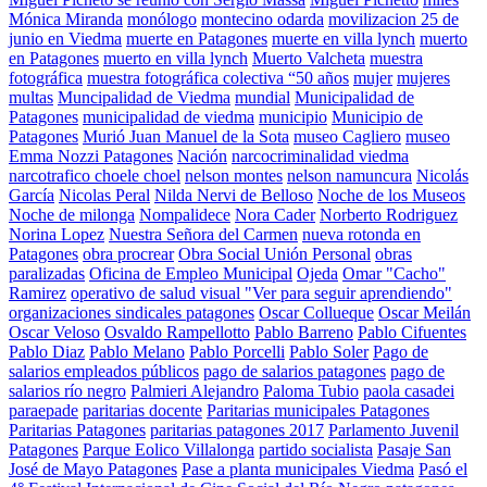
Mónica Miranda
monólogo
montecino odarda
movilizacion 25 de
junio en Viedma
muerte en Patagones
muerte en villa lynch
muerto
en Patagones
muerto en villa lynch
Muerto Valcheta
muestra
fotográfica
muestra fotográfica colectiva “50 años
mujer
mujeres
multas
Muncipalidad de Viedma
mundial
Municipalidad de
Patagones
municipalidad de viedma
municipio
Municipio de
Patagones
Murió Juan Manuel de la Sota
museo Cagliero
museo
Emma Nozzi Patagones
Nación
narcocriminalidad viedma
narcotrafico choele choel
nelson montes
nelson namuncura
Nicolás
García
Nicolas Peral
Nilda Nervi de Belloso
Noche de los Museos
Noche de milonga
Nompalidece
Nora Cader
Norberto Rodriguez
Norina Lopez
Nuestra Señora del Carmen
nueva rotonda en
Patagones
obra procrear
Obra Social Unión Personal
obras
paralizadas
Oficina de Empleo Municipal
Ojeda
Omar "Cacho"
Ramirez
operativo de salud visual "Ver para seguir aprendiendo"
organizaciones sindicales patagones
Oscar Collueque
Oscar Meilán
Oscar Veloso
Osvaldo Rampellotto
Pablo Barreno
Pablo Cifuentes
Pablo Diaz
Pablo Melano
Pablo Porcelli
Pablo Soler
Pago de
salarios empleados públicos
pago de salarios patagones
pago de
salarios río negro
Palmieri Alejandro
Paloma Tubio
paola casadei
paraepade
paritarias docente
Paritarias municipales Patagones
Paritarias Patagones
paritarias patagones 2017
Parlamento Juvenil
Patagones
Parque Eolico Villalonga
partido socialista
Pasaje San
José de Mayo Patagones
Pase a planta municipales Viedma
Pasó el