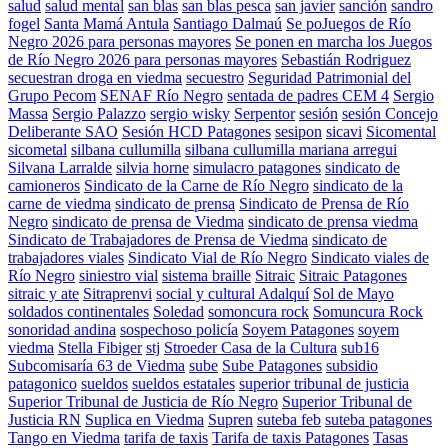
salud
salud mental
san blas
san blas pesca
san javier
sanción
sandro
fogel
Santa Mamá Antula
Santiago Dalmaú
Se poJuegos de Río
Negro 2026 para personas mayores
Se ponen en marcha los Juegos
de Río Negro 2026 para personas mayores
Sebastián Rodriguez
secuestran droga en viedma
secuestro
Seguridad Patrimonial del
Grupo Pecom
SENAF Río Negro
sentada de padres CEM 4
Sergio
Massa
Sergio Palazzo
sergio wisky
Serpentor
sesión
sesión Concejo
Deliberante SAO
Sesión HCD Patagones
sesipon
sicavi
Sicomental
sicometal
silbana cullumilla
silbana cullumilla mariana arregui
Silvana Larralde
silvia horne
simulacro patagones
sindicato de
camioneros
Sindicato de la Carne de Río Negro
sindicato de la
carne de viedma
sindicato de prensa
Sindicato de Prensa de Río
Negro
sindicato de prensa de Viedma
sindicato de prensa viedma
Sindicato de Trabajadores de Prensa de Viedma
sindicato de
trabajadores viales
Sindicato Vial de Río Negro
Sindicato viales de
Río Negro
siniestro vial
sistema braille
Sitraic
Sitraic Patagones
sitraic y ate
Sitraprenvi
social y cultural Adalquí
Sol de Mayo
soldados continentales
Soledad
somoncura rock
Somuncura Rock
sonoridad andina
sospechoso policía
Soyem Patagones
soyem
viedma
Stella Fibiger
stj
Stroeder Casa de la Cultura
sub16
Subcomisaría 63 de Viedma
sube
Sube Patagones
subsidio
patagonico
sueldos
sueldos estatales
superior tribunal de justicia
Superior Tribunal de Justicia de Río Negro
Superior Tribunal de
Justicia RN
Suplica en Viedma
Supren
suteba feb
suteba patagones
Tango en Viedma
tarifa de taxis
Tarifa de taxis Patagones
Tasas