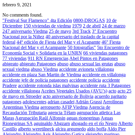
febrero 9, 2021
No comments found.
"Festival Sur Flamenco" 4ta Edición
0800-DROGAS
10 de
Diciembre
150 viviendas de viedma
1979
2 de abril
24 de marzo
247 aniversario Viedma
25 de mayo
3rd Track
3° Encuentro
Nacional por la Niñez
40 aniversario del traslado de la capital
federal
44º edición de Fiesta del Mar y el Acapamte
46° Fiesta
Nacional del Mar y el Acampante
50 fotografías”
5to Encuentro de
Economía Social y Solidaria en la UNRN
66 viviendas patagones
77 viviendas
911 RN Emergencias
Abel Pintos en Patagones
abigeato
abigeato Patagones
abuso
abuso sexual las grutas
abuso
sexual viedma
abuso Viedma
accidente avioneta villalonga
accidente en plaza San Martin de Viedma
accidente en villalonga
accidente jefe de policia patagones
accidente policia
accidente
Pradere
accidente rotonda islas malvinas
accidente ruta 3 Patagones
accidente villalonga
Aceites Vegetales Usados (AVU’s)
acto
acto 25
de mayo en Stroeder
acto aniversario de Bolivia
acuerdo paritario
patagones
adolescentes
adrian casadei
Adrián Grassi
Aerolíneas
Argentinas Viedma
aeropuerto
AFIP Viedma
Agencia de
Recaudación Tributaria
agencia Télam
agrupación atletica Las
Maras
Agrupación Raúl Alfonsin
aguas rionegrinas
Aguas
Rionegrinas SA
aguinaldo
Ahgzarn
ahogado en el río Negro
Alberto
Castillo
alberto weretilneck
alcira argumedo
aldo boffa
Aldo Pier
Alejandro
Alejandro Asis
Alejandro Gatica
alejandro marinao