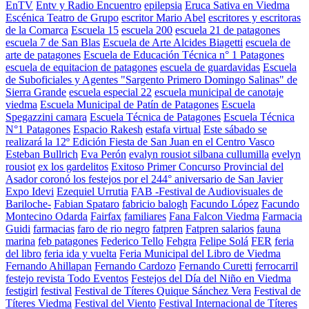
EnTV
Entv y Radio Encuentro
epilepsia
Eruca Sativa en Viedma
Escénica Teatro de Grupo
escritor Mario Abel
escritores y escritoras
de la Comarca
Escuela 15
escuela 200
escuela 21 de patagones
escuela 7 de San Blas
Escuela de Arte Alcides Biagetti
escuela de
arte de patagones
Escuela de Educación Técnica n° 1 Patagones
escuela de equitacion de patagones
escuela de guardavidas
Escuela
de Suboficiales y Agentes "Sargento Primero Domingo Salinas" de
Sierra Grande
escuela especial 22
escuela municipal de canotaje
viedma
Escuela Municipal de Patín de Patagones
Escuela
Spegazzini camara
Escuela Técnica de Patagones
Escuela Técnica
N°1 Patagones
Espacio Rakesh
estafa virtual
Este sábado se
realizará la 12º Edición Fiesta de San Juan en el Centro Vasco
Esteban Bullrich
Eva Perón
evalyn rousiot silbana cullumilla
evelyn
rousiot
ex los gardelitos
Exitoso Primer Concurso Provincial del
Asador coronó los festejos por el 244° aniversario de San Javier
Expo Idevi
Ezequiel Urrutia
FAB -Festival de Audiovisuales de
Bariloche-
Fabian Spataro
fabricio balogh
Facundo López
Facundo
Montecino Odarda
Fairfax
familiares
Fana Falcon Viedma
Farmacia
Guidi
farmacias
faro de rio negro
fatpren
Fatpren salarios
fauna
marina
feb patagones
Federico Tello
Fehgra
Felipe Solá
FER
feria
del libro
feria ida y vuelta
Feria Municipal del Libro de Viedma
Fernando Ahillapan
Fernando Cardozo
Fernando Curetti
ferrocarril
festejo revista Todo Eventos
Festejos del Día del Niño en Viedma
festigirl
festival
Festival de Títeres Quique Sánchez Vera
Festival de
Títeres Viedma
Festival del Viento
Festival Internacional de Títeres