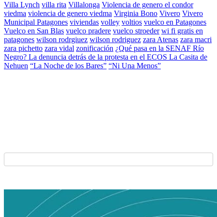
Villa Lynch
villa rita
Villalonga
Violencia de genero el condor
viedma
violencia de genero viedma
Virginia Bono
Vivero
Vivero
Municipal Patagones
viviendas
volley
voltios
vuelco en Patagones
Vuelco en San Blas
vuelco pradere
vuelco stroeder
wi fi gratis en
patagones
wilson rodrgiuez
wilson rodriguez
zara Atenas
zara macri
zara pichetto
zara vidal
zonificación
¿Qué pasa en la SENAF Río
Negro? La denuncia detrás de la protesta en el ECOS La Casita de
Nehuen
“La Noche de los Bares”
“Ni Una Menos”