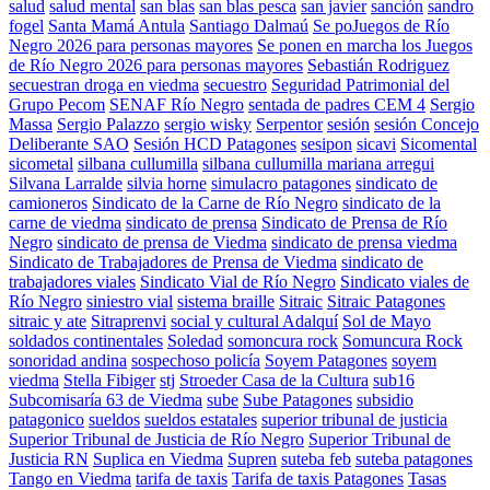
salud
salud mental
san blas
san blas pesca
san javier
sanción
sandro
fogel
Santa Mamá Antula
Santiago Dalmaú
Se poJuegos de Río
Negro 2026 para personas mayores
Se ponen en marcha los Juegos
de Río Negro 2026 para personas mayores
Sebastián Rodriguez
secuestran droga en viedma
secuestro
Seguridad Patrimonial del
Grupo Pecom
SENAF Río Negro
sentada de padres CEM 4
Sergio
Massa
Sergio Palazzo
sergio wisky
Serpentor
sesión
sesión Concejo
Deliberante SAO
Sesión HCD Patagones
sesipon
sicavi
Sicomental
sicometal
silbana cullumilla
silbana cullumilla mariana arregui
Silvana Larralde
silvia horne
simulacro patagones
sindicato de
camioneros
Sindicato de la Carne de Río Negro
sindicato de la
carne de viedma
sindicato de prensa
Sindicato de Prensa de Río
Negro
sindicato de prensa de Viedma
sindicato de prensa viedma
Sindicato de Trabajadores de Prensa de Viedma
sindicato de
trabajadores viales
Sindicato Vial de Río Negro
Sindicato viales de
Río Negro
siniestro vial
sistema braille
Sitraic
Sitraic Patagones
sitraic y ate
Sitraprenvi
social y cultural Adalquí
Sol de Mayo
soldados continentales
Soledad
somoncura rock
Somuncura Rock
sonoridad andina
sospechoso policía
Soyem Patagones
soyem
viedma
Stella Fibiger
stj
Stroeder Casa de la Cultura
sub16
Subcomisaría 63 de Viedma
sube
Sube Patagones
subsidio
patagonico
sueldos
sueldos estatales
superior tribunal de justicia
Superior Tribunal de Justicia de Río Negro
Superior Tribunal de
Justicia RN
Suplica en Viedma
Supren
suteba feb
suteba patagones
Tango en Viedma
tarifa de taxis
Tarifa de taxis Patagones
Tasas