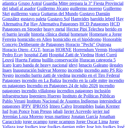
atlantica
Grupo Astral
Guardia Mitre prepara la 3° Fiesta Provincial
del jabalí al asador
Guillermo Jócano
guillermo moreno
Guillermo
Skrt
guillermo yanca
Guitarras del Mundo
Gustavo Damián
González
gustavo paleta
Gustavo Sol
Hamvides
haroldo lebed
Hay
Alternativa Pat
Hay Alternativa Patagones
HCD Patagones
HCD
Patagones en Stroeder
heavy metal
Hector Pipi Telechea
herido en
el barrio lavalle
historia clínica digital
homenaje
Homenaje a Jorge
Ferreira
homicidio en Allen
homicidio en el hipódromo
Honorable
Concejo Deliberante de Patagones
Horacio "Pechi" Quiroga
Horacio Otero -CGT-
horcas
HORNE
Horrendum Vermis
Hospital
Pedro Ecay
hospital Zatti
Hospital Zatti de Viedma
Hotel Currú
Leuvú
Huerta Fatima
huillín conservación
Huracan categoria 5
Ícaro
Icaro banda de heavy nacional
idevi
Ignacio Galeano
ilegales
Inaes
Inauguración bulevar Moreno
incendio
incendio auto PS Río
Negro
incendio barrio zatti de viedma
incendio en el Tiro Federal
Patagones
incendio en La Baliza
Incendio en la calle mitre
incendio
en patagones
Incendio en Patagones 24 de julio 2026
incendio
patagones
incendio villalonga
incendios patagones
inclusión
infraestructura
Ingeniero Huergo
Instituto de Políticas Públicas
Pablo Verani
Instituto Nacional de Asuntos Indígenas
intersindical
patagones
IPPV
IPROSS
Irineo Calvo
Irrompibles
Isaías Kremer
Iud
Ivan Ponce
Ivan Preuss
jabali
Javier Acevedo
javier iud
Jeremías Loza Moreno
jesus martinez
Jonatan García
Jonathan
Caracciolo
jorge ocampo
jorge ocampos
Jorge Oscar Lima
Jorge
Vallaza
jose foulkes
jose foulkes damian miler
Jose luis foulkes
José