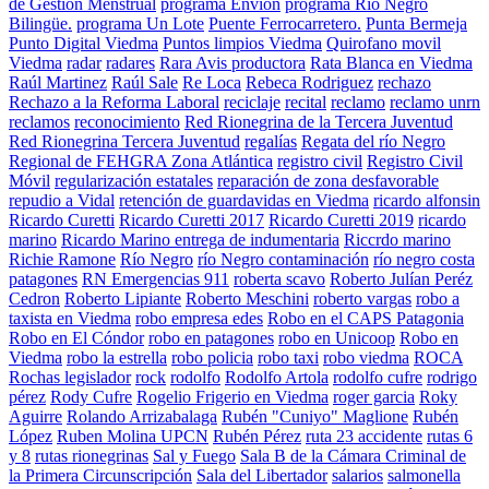
de Gestión Menstrual
programa Envion
programa Río Negro
Bilingüe.
programa Un Lote
Puente Ferrocarretero.
Punta Bermeja
Punto Digital Viedma
Puntos limpios Viedma
Quirofano movil
Viedma
radar
radares
Rara Avis productora
Rata Blanca en Viedma
Raúl Martinez
Raúl Sale
Re Loca
Rebeca Rodriguez
rechazo
Rechazo a la Reforma Laboral
reciclaje
recital
reclamo
reclamo unrn
reclamos
reconocimiento
Red Rionegrina de la Tercera Juventud
Red Rionegrina Tercera Juventud
regalías
Regata del río Negro
Regional de FEHGRA Zona Atlántica
registro civil
Registro Civil
Móvil
regularización estatales
reparación de zona desfavorable
repudio a Vidal
retención de guardavidas en Viedma
ricardo alfonsin
Ricardo Curetti
Ricardo Curetti 2017
Ricardo Curetti 2019
ricardo
marino
Ricardo Marino entrega de indumentaria
Riccrdo marino
Richie Ramone
Río Negro
río Negro contaminación
río negro costa
patagones
RN Emergencias 911
roberta scavo
Roberto Julían Peréz
Cedron
Roberto Lipiante
Roberto Meschini
roberto vargas
robo a
taxista en Viedma
robo empresa edes
Robo en el CAPS Patagonia
Robo en El Cóndor
robo en patagones
robo en Unicoop
Robo en
Viedma
robo la estrella
robo policia
robo taxi
robo viedma
ROCA
Rochas legislador
rock
rodolfo
Rodolfo Artola
rodolfo cufre
rodrigo
pérez
Rody Cufre
Rogelio Frigerio en Viedma
roger garcia
Roky
Aguirre
Rolando Arrizabalaga
Rubén "Cuniyo" Maglione
Rubén
López
Ruben Molina UPCN
Rubén Pérez
ruta 23 accidente
rutas 6
y 8
rutas rionegrinas
Sal y Fuego
Sala B de la Cámara Criminal de
la Primera Circunscripción
Sala del Libertador
salarios
salmonella