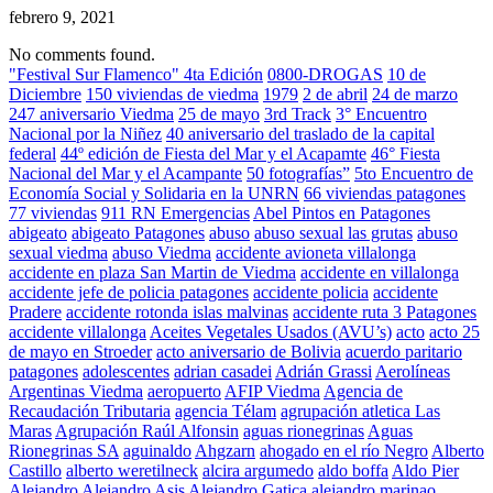
febrero 9, 2021
No comments found.
"Festival Sur Flamenco" 4ta Edición
0800-DROGAS
10 de
Diciembre
150 viviendas de viedma
1979
2 de abril
24 de marzo
247 aniversario Viedma
25 de mayo
3rd Track
3° Encuentro
Nacional por la Niñez
40 aniversario del traslado de la capital
federal
44º edición de Fiesta del Mar y el Acapamte
46° Fiesta
Nacional del Mar y el Acampante
50 fotografías”
5to Encuentro de
Economía Social y Solidaria en la UNRN
66 viviendas patagones
77 viviendas
911 RN Emergencias
Abel Pintos en Patagones
abigeato
abigeato Patagones
abuso
abuso sexual las grutas
abuso
sexual viedma
abuso Viedma
accidente avioneta villalonga
accidente en plaza San Martin de Viedma
accidente en villalonga
accidente jefe de policia patagones
accidente policia
accidente
Pradere
accidente rotonda islas malvinas
accidente ruta 3 Patagones
accidente villalonga
Aceites Vegetales Usados (AVU’s)
acto
acto 25
de mayo en Stroeder
acto aniversario de Bolivia
acuerdo paritario
patagones
adolescentes
adrian casadei
Adrián Grassi
Aerolíneas
Argentinas Viedma
aeropuerto
AFIP Viedma
Agencia de
Recaudación Tributaria
agencia Télam
agrupación atletica Las
Maras
Agrupación Raúl Alfonsin
aguas rionegrinas
Aguas
Rionegrinas SA
aguinaldo
Ahgzarn
ahogado en el río Negro
Alberto
Castillo
alberto weretilneck
alcira argumedo
aldo boffa
Aldo Pier
Alejandro
Alejandro Asis
Alejandro Gatica
alejandro marinao