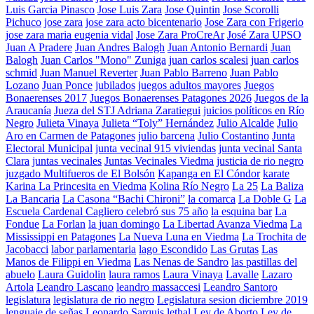
Luis Garcia Pinasco
Jose Luis Zara
Jose Quintin
Jose Scorolli
Pichuco
jose zara
jose zara acto bicentenario
Jose Zara con Frigerio
jose zara maria eugenia vidal
Jose Zara ProCreAr
José Zara UPSO
Juan A Pradere
Juan Andres Balogh
Juan Antonio Bernardi
Juan
Balogh
Juan Carlos "Mono" Zuniga
juan carlos scalesi
juan carlos
schmid
Juan Manuel Reverter
Juan Pablo Barreno
Juan Pablo
Lozano
Juan Ponce
jubilados
juegos adultos mayores
Juegos
Bonaerenses 2017
Juegos Bonaerenses Patagones 2026
Juegos de la
Araucanía
Jueza del STJ Adriana Zaratiegui
juicios políticos en Río
Negro
Julieta Vinaya
Julieta “Toly” Hernández
Julio Alcalde
Julio
Aro en Carmen de Patagones
julio barcena
Julio Costantino
Junta
Electoral Municipal
junta vecinal 915 viviendas
junta vecinal Santa
Clara
juntas vecinales
Juntas Vecinales Viedma
justicia de rio negro
juzgado Multifueros de El Bolsón
Kapanga en El Cóndor
karate
Karina La Princesita en Viedma
Kolina Río Negro
La 25
La Baliza
La Bancaria
La Casona “Bachi Chironi”
la comarca
La Doble G
La
Escuela Cardenal Cagliero celebró sus 75 año
la esquina bar
La
Fondue
La Forlan
la juan domingo
La Libertad Avanza Viedma
La
Mississippi en Patagones
La Nueva Luna en Viedma
La Trochita de
Jacobacci
labor parlamentaria
lago Escondido
Las Grutas
Las
Manos de Filippi en Viedma
Las Nenas de Sandro
las pastillas del
abuelo
Laura Guidolin
laura ramos
Laura Vinaya
Lavalle
Lazaro
Artola
Leandro Lascano
leandro massaccesi
Leandro Santoro
legislatura
legislatura de rio negro
Legislatura sesion diciembre 2019
lenguaje de señas
Leonardo Sarquis
lethal
Ley de Aborto
Ley de