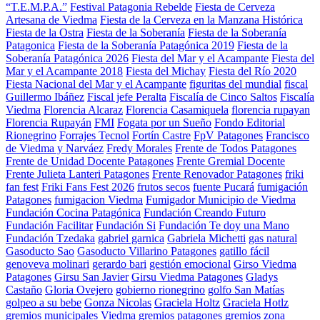
“T.E.M.P.A.”
Festival Patagonia Rebelde
Fiesta de Cerveza
Artesana de Viedma
Fiesta de la Cerveza en la Manzana Histórica
Fiesta de la Ostra
Fiesta de la Soberanía
Fiesta de la Soberanía
Patagonica
Fiesta de la Soberanía Patagónica 2019
Fiesta de la
Soberanía Patagónica 2026
Fiesta del Mar y el Acampante
Fiesta del
Mar y el Acampante 2018
Fiesta del Michay
Fiesta del Río 2020
Fiesta Nacional del Mar y el Acampante
figuritas del mundial
fiscal
Guillermo Ibáñez
Fiscal jefe Peralta
Fiscalía de Cinco Saltos
Fiscalía
Viedma
Florencia Alcaraz
Florencia Casamiquela
florencia rupayan
Florencia Rupayán
FMI
Fogata por un Sueño
Fondo Editorial
Rionegrino
Forrajes Tecnol
Fortín Castre
FpV Patagones
Francisco
de Viedma y Narváez
Fredy Morales
Frente de Todos Patagones
Frente de Unidad Docente Patagones
Frente Gremial Docente
Frente Julieta Lanteri Patagones
Frente Renovador Patagones
friki
fan fest
Friki Fans Fest 2026
frutos secos
fuente Pucará
fumigación
Patagones
fumigacion Viedma
Fumigador Municipio de Viedma
Fundación Cocina Patagónica
Fundación Creando Futuro
Fundación Facilitar
Fundación Si
Fundación Te doy una Mano
Fundación Tzedaka
gabriel garnica
Gabriela Michetti
gas natural
Gasoducto Sao
Gasoducto Villarino Patagones
gatillo fácil
genoveva molinari
gerardo bari
gestión emocional
Girso Viedma
Patagones
Girsu San Javier
Girsu Viedma Patagones
Gladys
Castaño
Gloria Ovejero
gobierno rionegrino
golfo San Matías
golpeo a su bebe
Gonza Nicolas
Graciela Holtz
Graciela Hotlz
gremios municipales Viedma
gremios patagones
gremios zona