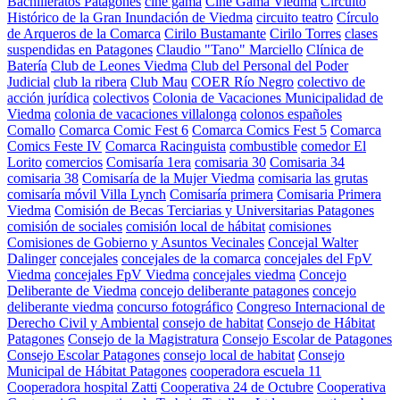
Bachilleratos Patagones
cine gama
Cine Gama Viedma
Circuito
Histórico de la Gran Inundación de Viedma
circuito teatro
Círculo
de Arqueros de la Comarca
Cirilo Bustamante
Cirilo Torres
clases
suspendidas en Patagones
Claudio "Tano" Marciello
Clínica de
Batería
Club de Leones Viedma
Club del Personal del Poder
Judicial
club la ribera
Club Mau
COER Río Negro
colectivo de
acción jurídica
colectivos
Colonia de Vacaciones Municipalidad de
Viedma
colonia de vacaciones villalonga
colonos españoles
Comallo
Comarca Comic Fest 6
Comarca Comics Fest 5
Comarca
Comics Feste IV
Comarca Racinguista
combustible
comedor El
Lorito
comercios
Comisaría 1era
comisaria 30
Comisaria 34
comisaria 38
Comisaría de la Mujer Viedma
comisaria las grutas
comisaría móvil Villa Lynch
Comisaría primera
Comisaria Primera
Viedma
Comisión de Becas Terciarias y Universitarias Patagones
comisión de sociales
comisión local de hábitat
comisiones
Comisiones de Gobierno y Asuntos Vecinales
Concejal Walter
Dalinger
concejales
concejales de la comarca
concejales del FpV
Viedma
concejales FpV Viedma
concejales viedma
Concejo
Deliberante de Viedma
concejo deliberante patagones
concejo
deliberante viedma
concurso fotográfico
Congreso Internacional de
Derecho Civil y Ambiental
consejo de habitat
Consejo de Hábitat
Patagones
Consejo de la Magistratura
Consejo Escolar de Patagones
Consejo Escolar Patagones
consejo local de habitat
Consejo
Municipal de Hábitat Patagones
cooperadora escuela 11
Cooperadora hospital Zatti
Cooperativa 24 de Octubre
Cooperativa