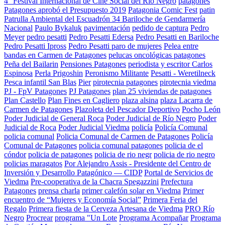
4° Festival Internacional de Cine Social del Río Negro
patagones
Patagones aprobó el Presupuesto 2019
Patagonia Comic Fest
patin
Patrulla Ambiental del Escuadrón 34 Bariloche de Gendarmería
Nacional
Paulo Bykaluk
pavimentación
pedido de captura
Pedro
Meyer
pedro pesatti
Pedro Pesatti Edersa
Pedro Pesatti en Bariloche
Pedro Pesatti Ipross
Pedro Pesatti paro de mujeres
Pelea entre
bandas en Carmen de Patagones
pelucas oncológicas patagones
Peña del Bailarin
Pensiones Patagones
periodista y escritor Carlos
Espinosa
Perla Prigoshin
Peronismo Militante
Pesatti - Weretilneck
Pesca infantil San Blas
Pier
pirotecnia patagones
pirotecnia viedma
PJ - FpV Patagones
PJ Patagones
plan 25 viviendas de patagones
Plan Castello
Plan Fines en Cagliero
plaza alsina
plaza Lacarra de
Carmen de Patagones
Plazoleta del Pescador Deportivo
Pocho León
Poder Judicial de General Roca
Poder Judicial de Río Negro
Poder
Judicial de Roca
Poder Judicial Viedma
policía
Policía Comunal
policia comunal
Policia Comunal de Carmen de Patagones
Policía
Comunal de Patagones
policia comunal patagones
policia de el
cóndor
policia de patagones
policia de rio negr
policia de rio negro
policias maragatos
Por Alejandro Assis - Presidente del Centro de
Inversión y Desarrollo Patagónico — CIDP
Portal de Servicios de
Viedma
Pre-cooperativa de la Chacra Spegazzini
Prefectura
Patagones
prensa charla
primer calefón solar en Viedma
Primer
encuentro de “Mujeres y Economía Social”
Primera Feria del
Regalo
Primera fiesta de la Cerveza Artesana de Viedma
PRO Río
Negro
Procrear
programa "Un Lote
Programa Acompañar
Programa