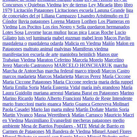
Concursos y Quiebras Viedma
ley de tierras
Ley Micaela
libro
libro
1979
Licitación Patagones
Licitaciones escuela Laguna Grande
liga
de concejales del pj
Liliana Campazzo
Lisandro Aristimuño en El
Cóndor
lluvia patagones
Lorena Matzen
Lorihen
Los Plameras en
Viedma
Los Pocitos
Los ríos Negro y Sella quedaron hermanados
Lotes Sosa
Lovorne
lucas muñoz
lucas pica
Lucas Roche
Lucio
Gálatro
luis vel
luminaria
mabel guzman
mabel leon
Macos Pavlin
magdalena o
magdalena odarda
Malicia en Viedma
Malón
Malon en
Patagones
maltrato animal
malvinas
Mamiferas viedma
manifestacion escuela de arte
maniobra heimlich
Manos que
Trabajan Viedma
Maraton Ceferino
Marcela Morelo
Marcelino
Jerez
Marcelo Castronovo
MARCELO HONCHARUK
marcha
Marcha de Antorchas
marcha federal
marco tripodi
Marcos Castro
marcos madarieta
Marcos Madarietta
Marcos Perez
María Ciccone
Maria Ciccone Patagones
Maria Ciccone reelecta
maria delia ruppel
Maria Emilia Soria
María Eugenia Vidal
maría inés grandoso
María
Laura Guidolin
mariana arregui
Mariana Baraj en Patagones
Marino
Marino Ricardo
Mario Alberto Francioni
Mario de Rege Intendente
mario franccioni
mario guanca
Mario Guanca Genoveva Molinari
Paola Casadei
Mario Ian
marta milesi
Martín Doñate
Martin Soria
Martin Vivanco
Massa Weretilneck
Matías Carrasco
Mauricio Macri
en Viedma
Maximiliano Evangelisti
mecheras patagones
medio
ambiente
Mesa de Barrios Populares - MTE
Metal de Barrio en
Carmen de Patagones
Mi Bandera de Viedma
Miguel Angel Flores
Miguel Picheto se reunió con Sergio Massa
Miguel Pichetto
miles