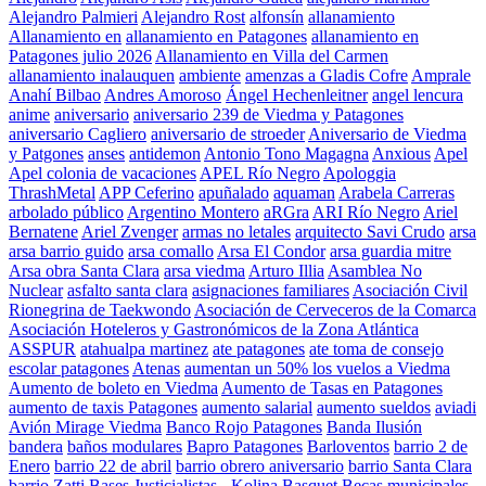
Alejandro Palmieri
Alejandro Rost
alfonsín
allanamiento
Allanamiento en
allanamiento en Patagones
allanamiento en
Patagones julio 2026
Allanamiento en Villa del Carmen
allanamiento inalauquen
ambiente
amenzas a Gladis Cofre
Amprale
Anahí Bilbao
Andres Amoroso
Ángel Hechenleitner
angel lencura
anime
aniversario
aniversario 239 de Viedma y Patagones
aniversario Cagliero
aniversario de stroeder
Aniversario de Viedma
y Patgones
anses
antidemon
Antonio Tono Magagna
Anxious
Apel
Apel colonia de vacaciones
APEL Río Negro
Apologgia
ThrashMetal
APP Ceferino
apuñalado
aquaman
Arabela Carreras
arbolado público
Argentino Montero
aRGra
ARI Río Negro
Ariel
Bernatene
Ariel Zvenger
armas no letales
arquitecto Savi Crudo
arsa
arsa barrio guido
arsa comallo
Arsa El Condor
arsa guardia mitre
Arsa obra Santa Clara
arsa viedma
Arturo Illia
Asamblea No
Nuclear
asfalto santa clara
asignaciones familiares
Asociación Civil
Rionegrina de Taekwondo
Asociación de Cerveceros de la Comarca
Asociación Hoteleros y Gastronómicos de la Zona Atlántica
ASSPUR
atahualpa martinez
ate patagones
ate toma de consejo
escolar patagones
Atenas
aumentan un 50% los vuelos a Viedma
Aumento de boleto en Viedma
Aumento de Tasas en Patagones
aumento de taxis Patagones
aumento salarial
aumento sueldos
aviadi
Avión Mirage Viedma
Banco Rojo Patagones
Banda Ilusión
bandera
baños modulares
Bapro Patagones
Barloventos
barrio 2 de
Enero
barrio 22 de abril
barrio obrero aniversario
barrio Santa Clara
barrio Zatti
Bases Justicialistas - Kolina
Basquet
Becas municipales