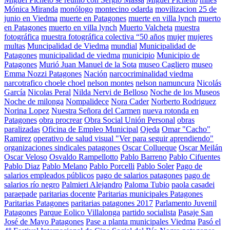
Mónica Miranda
monólogo
montecino odarda
movilizacion 25 de
junio en Viedma
muerte en Patagones
muerte en villa lynch
muerto
en Patagones
muerto en villa lynch
Muerto Valcheta
muestra
fotográfica
muestra fotográfica colectiva “50 años
mujer
mujeres
multas
Muncipalidad de Viedma
mundial
Municipalidad de
Patagones
municipalidad de viedma
municipio
Municipio de
Patagones
Murió Juan Manuel de la Sota
museo Cagliero
museo
Emma Nozzi Patagones
Nación
narcocriminalidad viedma
narcotrafico choele choel
nelson montes
nelson namuncura
Nicolás
García
Nicolas Peral
Nilda Nervi de Belloso
Noche de los Museos
Noche de milonga
Nompalidece
Nora Cader
Norberto Rodriguez
Norina Lopez
Nuestra Señora del Carmen
nueva rotonda en
Patagones
obra procrear
Obra Social Unión Personal
obras
paralizadas
Oficina de Empleo Municipal
Ojeda
Omar "Cacho"
Ramirez
operativo de salud visual "Ver para seguir aprendiendo"
organizaciones sindicales patagones
Oscar Collueque
Oscar Meilán
Oscar Veloso
Osvaldo Rampellotto
Pablo Barreno
Pablo Cifuentes
Pablo Diaz
Pablo Melano
Pablo Porcelli
Pablo Soler
Pago de
salarios empleados públicos
pago de salarios patagones
pago de
salarios río negro
Palmieri Alejandro
Paloma Tubio
paola casadei
paraepade
paritarias docente
Paritarias municipales Patagones
Paritarias Patagones
paritarias patagones 2017
Parlamento Juvenil
Patagones
Parque Eolico Villalonga
partido socialista
Pasaje San
José de Mayo Patagones
Pase a planta municipales Viedma
Pasó el