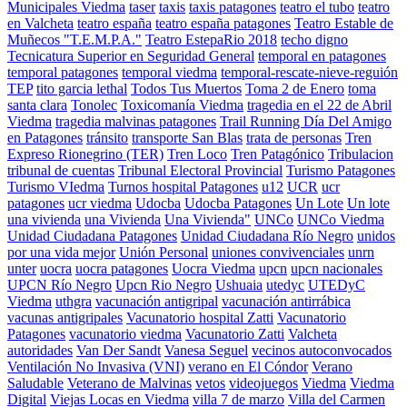
Municipales Viedma
taser
taxis
taxis patagones
teatro el tubo
teatro
en Valcheta
teatro españa
teatro españa patagones
Teatro Estable de
Muñecos "T.E.M.P.A."
Teatro EstepaRio 2018
techo digno
Tecnicatura Superior en Seguridad General
temporal en patagones
temporal patagones
temporal viedma
temporal-rescate-nieve-reguión
TEP
tito garcia lethal
Todos Tus Muertos
Toma 2 de Enero
toma
santa clara
Tonolec
Toxicomanía Viedma
tragedia en el 22 de Abril
Viedma
tragedia malvinas patagones
Trail Running Día Del Amigo
en Patagones
tránsito
transporte San Blas
trata de personas
Tren
Expreso Rionegrino (TER)
Tren Loco
Tren Patagónico
Tribulacion
tribunal de cuentas
Tribunal Electoral Provincial
Turismo Patagones
Turismo VIedma
Turnos hospital Patagones
u12
UCR
ucr
patagones
ucr viedma
Udocba
Udocba Patagones
Un Lote
Un lote
una vivienda
una Vivienda
Una Vivienda"
UNCo
UNCo Viedma
Unidad Ciudadana Patagones
Unidad Ciudadana Río Negro
unidos
por una vida mejor
Unión Personal
uniones convivenciales
unrn
unter
uocra
uocra patagones
Uocra Viedma
upcn
upcn nacionales
UPCN Río Negro
Upcn Rio Negro
Ushuaia
utedyc
UTEDyC
Viedma
uthgra
vacunación antigripal
vacunación antirrábica
vacunas antigripales
Vacunatorio hospital Zatti
Vacunatorio
Patagones
vacunatorio viedma
Vacunatorio Zatti
Valcheta
autoridades
Van Der Sandt
Vanesa Seguel
vecinos autoconvocados
Ventilación No Invasiva (VNI)
verano en El Cóndor
Verano
Saludable
Veterano de Malvinas
vetos
videojuegos
Viedma
Viedma
Digital
Viejas Locas en Viedma
villa 7 de marzo
Villa del Carmen