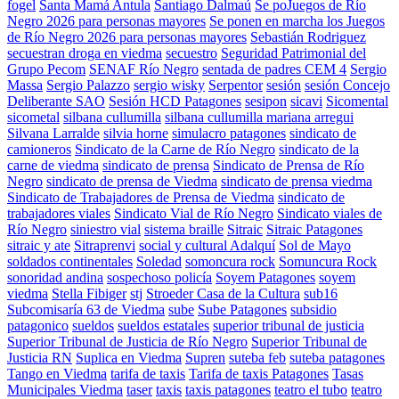
fogel
Santa Mamá Antula
Santiago Dalmaú
Se poJuegos de Río
Negro 2026 para personas mayores
Se ponen en marcha los Juegos
de Río Negro 2026 para personas mayores
Sebastián Rodriguez
secuestran droga en viedma
secuestro
Seguridad Patrimonial del
Grupo Pecom
SENAF Río Negro
sentada de padres CEM 4
Sergio
Massa
Sergio Palazzo
sergio wisky
Serpentor
sesión
sesión Concejo
Deliberante SAO
Sesión HCD Patagones
sesipon
sicavi
Sicomental
sicometal
silbana cullumilla
silbana cullumilla mariana arregui
Silvana Larralde
silvia horne
simulacro patagones
sindicato de
camioneros
Sindicato de la Carne de Río Negro
sindicato de la
carne de viedma
sindicato de prensa
Sindicato de Prensa de Río
Negro
sindicato de prensa de Viedma
sindicato de prensa viedma
Sindicato de Trabajadores de Prensa de Viedma
sindicato de
trabajadores viales
Sindicato Vial de Río Negro
Sindicato viales de
Río Negro
siniestro vial
sistema braille
Sitraic
Sitraic Patagones
sitraic y ate
Sitraprenvi
social y cultural Adalquí
Sol de Mayo
soldados continentales
Soledad
somoncura rock
Somuncura Rock
sonoridad andina
sospechoso policía
Soyem Patagones
soyem
viedma
Stella Fibiger
stj
Stroeder Casa de la Cultura
sub16
Subcomisaría 63 de Viedma
sube
Sube Patagones
subsidio
patagonico
sueldos
sueldos estatales
superior tribunal de justicia
Superior Tribunal de Justicia de Río Negro
Superior Tribunal de
Justicia RN
Suplica en Viedma
Supren
suteba feb
suteba patagones
Tango en Viedma
tarifa de taxis
Tarifa de taxis Patagones
Tasas
Municipales Viedma
taser
taxis
taxis patagones
teatro el tubo
teatro