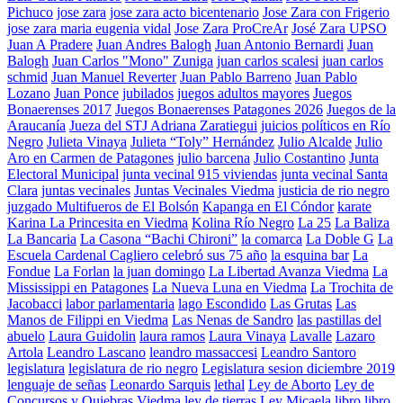
Pichuco
jose zara
jose zara acto bicentenario
Jose Zara con Frigerio
jose zara maria eugenia vidal
Jose Zara ProCreAr
José Zara UPSO
Juan A Pradere
Juan Andres Balogh
Juan Antonio Bernardi
Juan
Balogh
Juan Carlos "Mono" Zuniga
juan carlos scalesi
juan carlos
schmid
Juan Manuel Reverter
Juan Pablo Barreno
Juan Pablo
Lozano
Juan Ponce
jubilados
juegos adultos mayores
Juegos
Bonaerenses 2017
Juegos Bonaerenses Patagones 2026
Juegos de la
Araucanía
Jueza del STJ Adriana Zaratiegui
juicios políticos en Río
Negro
Julieta Vinaya
Julieta “Toly” Hernández
Julio Alcalde
Julio
Aro en Carmen de Patagones
julio barcena
Julio Costantino
Junta
Electoral Municipal
junta vecinal 915 viviendas
junta vecinal Santa
Clara
juntas vecinales
Juntas Vecinales Viedma
justicia de rio negro
juzgado Multifueros de El Bolsón
Kapanga en El Cóndor
karate
Karina La Princesita en Viedma
Kolina Río Negro
La 25
La Baliza
La Bancaria
La Casona “Bachi Chironi”
la comarca
La Doble G
La
Escuela Cardenal Cagliero celebró sus 75 año
la esquina bar
La
Fondue
La Forlan
la juan domingo
La Libertad Avanza Viedma
La
Mississippi en Patagones
La Nueva Luna en Viedma
La Trochita de
Jacobacci
labor parlamentaria
lago Escondido
Las Grutas
Las
Manos de Filippi en Viedma
Las Nenas de Sandro
las pastillas del
abuelo
Laura Guidolin
laura ramos
Laura Vinaya
Lavalle
Lazaro
Artola
Leandro Lascano
leandro massaccesi
Leandro Santoro
legislatura
legislatura de rio negro
Legislatura sesion diciembre 2019
lenguaje de señas
Leonardo Sarquis
lethal
Ley de Aborto
Ley de
Concursos y Quiebras Viedma
ley de tierras
Ley Micaela
libro
libro