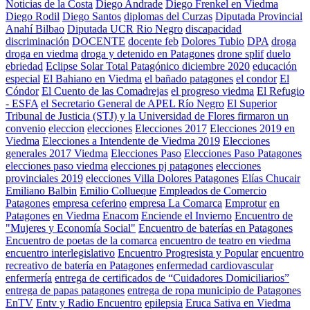
Noticias de la Costa
Diego Andrade
Diego Frenkel en Viedma
Diego Rodil
Diego Santos
diplomas del Curzas
Diputada Provincial
Anahí Bilbao
Diputada UCR Rio Negro
discapacidad
discriminación
DOCENTE
docente feb
Dolores Tubio
DPA
droga
droga en viedma
droga y detenido en Patagones
drone splif
duelo
ebriedad
Eclipse Solar Total Patagónico diciembre 2020
educación
especial
El Bahiano en Viedma
el bañado patagones
el condor
El
Cóndor
El Cuento de las Comadrejas
el progreso viedma
El Refugio
- ESFA
el Secretario General de APEL Río Negro
El Superior
Tribunal de Justicia (STJ) y la Universidad de Flores firmaron un
convenio
eleccion
elecciones
Elecciones 2017
Elecciones 2019 en
Viedma
Elecciones a Intendente de Viedma 2019
Elecciones
generales 2017 Viedma
Elecciones Paso
Elecciones Paso Patagones
elecciones paso viedma
elecciones pj patagones
elecciones
provinciales 2019
elecciones Villa Dolores Patagones
Elías Chucair
Emiliano Balbin
Emilio Collueque
Empleados de Comercio
Patagones
empresa ceferino
empresa La Comarca
Emprotur
en
Patagones
en Viedma
Enacom
Enciende el Invierno
Encuentro de
"Mujeres y Economía Social"
Encuentro de baterías en Patagones
Encuentro de poetas de la comarca
encuentro de teatro en viedma
encuentro interlegislativo
Encuentro Progresista y Popular
encuentro
recreativo de batería en Patagones
enfermedad cardiovascular
enfermería
entrega de certificados de “Cuidadores Domiciliarios”
entrega de papas patagones
entrega de ropa municipio de Patagones
EnTV
Entv y Radio Encuentro
epilepsia
Eruca Sativa en Viedma