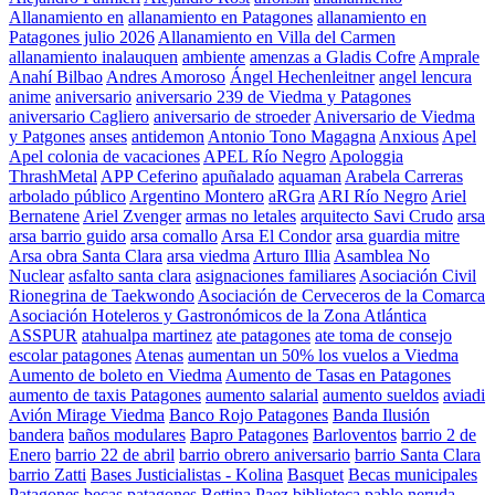
Allanamiento en
allanamiento en Patagones
allanamiento en
Patagones julio 2026
Allanamiento en Villa del Carmen
allanamiento inalauquen
ambiente
amenzas a Gladis Cofre
Amprale
Anahí Bilbao
Andres Amoroso
Ángel Hechenleitner
angel lencura
anime
aniversario
aniversario 239 de Viedma y Patagones
aniversario Cagliero
aniversario de stroeder
Aniversario de Viedma
y Patgones
anses
antidemon
Antonio Tono Magagna
Anxious
Apel
Apel colonia de vacaciones
APEL Río Negro
Apologgia
ThrashMetal
APP Ceferino
apuñalado
aquaman
Arabela Carreras
arbolado público
Argentino Montero
aRGra
ARI Río Negro
Ariel
Bernatene
Ariel Zvenger
armas no letales
arquitecto Savi Crudo
arsa
arsa barrio guido
arsa comallo
Arsa El Condor
arsa guardia mitre
Arsa obra Santa Clara
arsa viedma
Arturo Illia
Asamblea No
Nuclear
asfalto santa clara
asignaciones familiares
Asociación Civil
Rionegrina de Taekwondo
Asociación de Cerveceros de la Comarca
Asociación Hoteleros y Gastronómicos de la Zona Atlántica
ASSPUR
atahualpa martinez
ate patagones
ate toma de consejo
escolar patagones
Atenas
aumentan un 50% los vuelos a Viedma
Aumento de boleto en Viedma
Aumento de Tasas en Patagones
aumento de taxis Patagones
aumento salarial
aumento sueldos
aviadi
Avión Mirage Viedma
Banco Rojo Patagones
Banda Ilusión
bandera
baños modulares
Bapro Patagones
Barloventos
barrio 2 de
Enero
barrio 22 de abril
barrio obrero aniversario
barrio Santa Clara
barrio Zatti
Bases Justicialistas - Kolina
Basquet
Becas municipales
Patagones
becas patagones
Bettina Paez
biblioteca pablo neruda