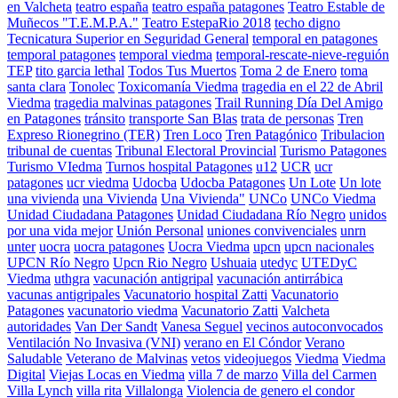
en Valcheta
teatro españa
teatro españa patagones
Teatro Estable de
Muñecos "T.E.M.P.A."
Teatro EstepaRio 2018
techo digno
Tecnicatura Superior en Seguridad General
temporal en patagones
temporal patagones
temporal viedma
temporal-rescate-nieve-reguión
TEP
tito garcia lethal
Todos Tus Muertos
Toma 2 de Enero
toma
santa clara
Tonolec
Toxicomanía Viedma
tragedia en el 22 de Abril
Viedma
tragedia malvinas patagones
Trail Running Día Del Amigo
en Patagones
tránsito
transporte San Blas
trata de personas
Tren
Expreso Rionegrino (TER)
Tren Loco
Tren Patagónico
Tribulacion
tribunal de cuentas
Tribunal Electoral Provincial
Turismo Patagones
Turismo VIedma
Turnos hospital Patagones
u12
UCR
ucr
patagones
ucr viedma
Udocba
Udocba Patagones
Un Lote
Un lote
una vivienda
una Vivienda
Una Vivienda"
UNCo
UNCo Viedma
Unidad Ciudadana Patagones
Unidad Ciudadana Río Negro
unidos
por una vida mejor
Unión Personal
uniones convivenciales
unrn
unter
uocra
uocra patagones
Uocra Viedma
upcn
upcn nacionales
UPCN Río Negro
Upcn Rio Negro
Ushuaia
utedyc
UTEDyC
Viedma
uthgra
vacunación antigripal
vacunación antirrábica
vacunas antigripales
Vacunatorio hospital Zatti
Vacunatorio
Patagones
vacunatorio viedma
Vacunatorio Zatti
Valcheta
autoridades
Van Der Sandt
Vanesa Seguel
vecinos autoconvocados
Ventilación No Invasiva (VNI)
verano en El Cóndor
Verano
Saludable
Veterano de Malvinas
vetos
videojuegos
Viedma
Viedma
Digital
Viejas Locas en Viedma
villa 7 de marzo
Villa del Carmen
Villa Lynch
villa rita
Villalonga
Violencia de genero el condor