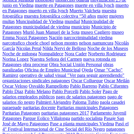
junio en Viedma
muerte en Patagones
muerte en villa lynch
muerto
en Patagones
muerto en villa lynch
Muerto Valcheta
muestra
fotográfica
muestra fotográfica colectiva “50 años
mujer
mujeres
multas
Muncipalidad de Viedma
mundial
Municipalidad de
Patagones
municipalidad de viedma
municipio
Municipio de
Patagones
Murió Juan Manuel de la Sota
museo Cagliero
museo
Emma Nozzi Patagones
Nación
narcocriminalidad viedma
narcotrafico choele choel
nelson montes
nelson namuncura
Nicolás
García
Nicolas Peral
Nilda Nervi de Belloso
Noche de los Museos
Noche de milonga
Nompalidece
Nora Cader
Norberto Rodriguez
Norina Lopez
Nuestra Señora del Carmen
nueva rotonda en
Patagones
obra procrear
Obra Social Unión Personal
obras
paralizadas
Oficina de Empleo Municipal
Ojeda
Omar "Cacho"
Ramirez
operativo de salud visual "Ver para seguir aprendiendo"
organizaciones sindicales patagones
Oscar Collueque
Oscar Meilán
Oscar Veloso
Osvaldo Rampellotto
Pablo Barreno
Pablo Cifuentes
Pablo Diaz
Pablo Melano
Pablo Porcelli
Pablo Soler
Pago de
salarios empleados públicos
pago de salarios patagones
pago de
salarios río negro
Palmieri Alejandro
Paloma Tubio
paola casadei
paraepade
paritarias docente
Paritarias municipales Patagones
Paritarias Patagones
paritarias patagones 2017
Parlamento Juvenil
Patagones
Parque Eolico Villalonga
partido socialista
Pasaje San
José de Mayo Patagones
Pase a planta municipales Viedma
Pasó el
4° Festival Internacional de Cine Social del Río Negro
patagones