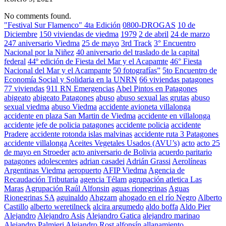
No comments found.
"Festival Sur Flamenco" 4ta Edición
0800-DROGAS
10 de
Diciembre
150 viviendas de viedma
1979
2 de abril
24 de marzo
247 aniversario Viedma
25 de mayo
3rd Track
3° Encuentro
Nacional por la Niñez
40 aniversario del traslado de la capital
federal
44º edición de Fiesta del Mar y el Acapamte
46° Fiesta
Nacional del Mar y el Acampante
50 fotografías”
5to Encuentro de
Economía Social y Solidaria en la UNRN
66 viviendas patagones
77 viviendas
911 RN Emergencias
Abel Pintos en Patagones
abigeato
abigeato Patagones
abuso
abuso sexual las grutas
abuso
sexual viedma
abuso Viedma
accidente avioneta villalonga
accidente en plaza San Martin de Viedma
accidente en villalonga
accidente jefe de policia patagones
accidente policia
accidente
Pradere
accidente rotonda islas malvinas
accidente ruta 3 Patagones
accidente villalonga
Aceites Vegetales Usados (AVU’s)
acto
acto 25
de mayo en Stroeder
acto aniversario de Bolivia
acuerdo paritario
patagones
adolescentes
adrian casadei
Adrián Grassi
Aerolíneas
Argentinas Viedma
aeropuerto
AFIP Viedma
Agencia de
Recaudación Tributaria
agencia Télam
agrupación atletica Las
Maras
Agrupación Raúl Alfonsin
aguas rionegrinas
Aguas
Rionegrinas SA
aguinaldo
Ahgzarn
ahogado en el río Negro
Alberto
Castillo
alberto weretilneck
alcira argumedo
aldo boffa
Aldo Pier
Alejandro
Alejandro Asis
Alejandro Gatica
alejandro marinao
Alejandro Palmieri
Alejandro Rost
alfonsín
allanamiento