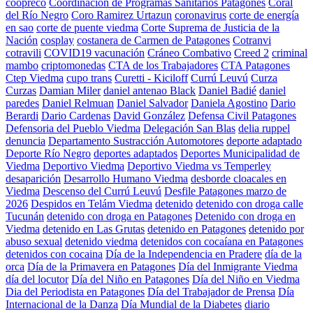
coopreco
Coordinación de Programas Sanitarios Patagones
Coral
del Río Negro
Coro Ramirez Urtazun
coronavirus
corte de energía
en sao
corte de puente viedma
Corte Suprema de Justicia de la
Nación
cosplay
costanera de Carmen de Patagones
Cotranvi
cotravili
COVID19 vacunación
Cráneo Combativo
Creed 2
criminal
mambo
criptomonedas
CTA de los Trabajadores
CTA Patagones
Ctep Viedma
cupo trans
Curetti - Kiciloff
Currú Leuvú
Curza
Curzas
Damian Miler
daniel antenao Black
Daniel Badié
daniel
paredes
Daniel Relmuan
Daniel Salvador
Daniela Agostino
Dario
Berardi
Dario Cardenas
David González
Defensa Civil Patagones
Defensoria del Pueblo Viedma
Delegación San Blas
delia ruppel
denuncia
Departamento Sustracción Automotores
deporte adaptado
Deporte Río Negro
deportes adaptados
Deportes Municipalidad de
Viedma
Deportivo Viedma
Deportivo Viedma vs Temperley
desaparición
Desarrollo Humano Viedma
desborde cloacales en
Viedma
Descenso del Currú Leuvú
Desfile Patagones marzo de
2026
Despidos en Telám Viedma
detenido
detenido con droga calle
Tucunán
detenido con droga en Patagones
Detenido con droga en
Viedma
detenido en Las Grutas
detenido en Patagones
detenido por
abuso sexual
detenido viedma
detenidos con cocaíana en Patagones
detenidos con cocaina
Día de la Independencia en Pradere
día de la
orca
Día de la Primavera en Patagones
Día del Inmigrante Viedma
día del locutor
Día del Niño en Patagones
Día del Niño en Viedma
Dia del Periodista en Patagones
Día del Trabajador de Prensa
Día
Internacional de la Danza
Día Mundial de la Diabetes
diario