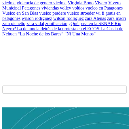
viedma
violencia de genero viedma
Virginia Bono
Vivero
Vivero
Municipal Patagones
viviendas
volley
voltios
vuelco en Patagones
Vuelco en San Blas
vuelco pradere
vuelco stroeder
wi fi gratis en
patagones
wilson rodrgiuez
wilson rodriguez
zara Atenas
zara macri
zara pichetto
zara vidal
zonificación
¿Qué pasa en la SENAF Río
Negro? La denuncia detrás de la protesta en el ECOS La Casita de
Nehuen
“La Noche de los Bares”
“Ni Una Menos”