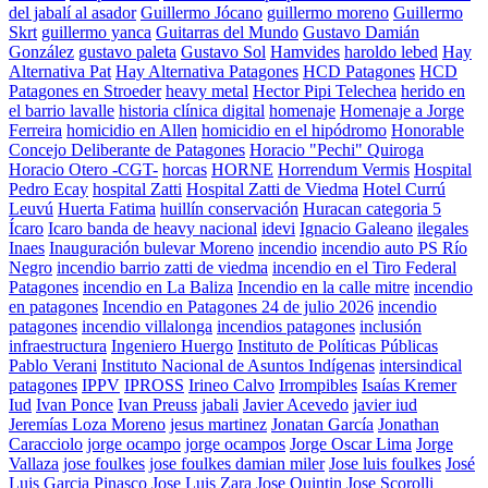
del jabalí al asador
Guillermo Jócano
guillermo moreno
Guillermo
Skrt
guillermo yanca
Guitarras del Mundo
Gustavo Damián
González
gustavo paleta
Gustavo Sol
Hamvides
haroldo lebed
Hay
Alternativa Pat
Hay Alternativa Patagones
HCD Patagones
HCD
Patagones en Stroeder
heavy metal
Hector Pipi Telechea
herido en
el barrio lavalle
historia clínica digital
homenaje
Homenaje a Jorge
Ferreira
homicidio en Allen
homicidio en el hipódromo
Honorable
Concejo Deliberante de Patagones
Horacio "Pechi" Quiroga
Horacio Otero -CGT-
horcas
HORNE
Horrendum Vermis
Hospital
Pedro Ecay
hospital Zatti
Hospital Zatti de Viedma
Hotel Currú
Leuvú
Huerta Fatima
huillín conservación
Huracan categoria 5
Ícaro
Icaro banda de heavy nacional
idevi
Ignacio Galeano
ilegales
Inaes
Inauguración bulevar Moreno
incendio
incendio auto PS Río
Negro
incendio barrio zatti de viedma
incendio en el Tiro Federal
Patagones
incendio en La Baliza
Incendio en la calle mitre
incendio
en patagones
Incendio en Patagones 24 de julio 2026
incendio
patagones
incendio villalonga
incendios patagones
inclusión
infraestructura
Ingeniero Huergo
Instituto de Políticas Públicas
Pablo Verani
Instituto Nacional de Asuntos Indígenas
intersindical
patagones
IPPV
IPROSS
Irineo Calvo
Irrompibles
Isaías Kremer
Iud
Ivan Ponce
Ivan Preuss
jabali
Javier Acevedo
javier iud
Jeremías Loza Moreno
jesus martinez
Jonatan García
Jonathan
Caracciolo
jorge ocampo
jorge ocampos
Jorge Oscar Lima
Jorge
Vallaza
jose foulkes
jose foulkes damian miler
Jose luis foulkes
José
Luis Garcia Pinasco
Jose Luis Zara
Jose Quintin
Jose Scorolli