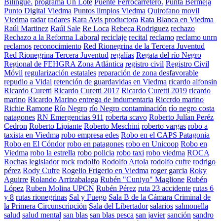
Bilingüe.
programa Un Lote
Puente Ferrocarretero.
Punta Bermeja
Punto Digital Viedma
Puntos limpios Viedma
Quirofano movil
Viedma
radar
radares
Rara Avis productora
Rata Blanca en Viedma
Raúl Martinez
Raúl Sale
Re Loca
Rebeca Rodriguez
rechazo
Rechazo a la Reforma Laboral
reciclaje
recital
reclamo
reclamo unrn
reclamos
reconocimiento
Red Rionegrina de la Tercera Juventud
Red Rionegrina Tercera Juventud
regalías
Regata del río Negro
Regional de FEHGRA Zona Atlántica
registro civil
Registro Civil
Móvil
regularización estatales
reparación de zona desfavorable
repudio a Vidal
retención de guardavidas en Viedma
ricardo alfonsin
Ricardo Curetti
Ricardo Curetti 2017
Ricardo Curetti 2019
ricardo
marino
Ricardo Marino entrega de indumentaria
Riccrdo marino
Richie Ramone
Río Negro
río Negro contaminación
río negro costa
patagones
RN Emergencias 911
roberta scavo
Roberto Julían Peréz
Cedron
Roberto Lipiante
Roberto Meschini
roberto vargas
robo a
taxista en Viedma
robo empresa edes
Robo en el CAPS Patagonia
Robo en El Cóndor
robo en patagones
robo en Unicoop
Robo en
Viedma
robo la estrella
robo policia
robo taxi
robo viedma
ROCA
Rochas legislador
rock
rodolfo
Rodolfo Artola
rodolfo cufre
rodrigo
pérez
Rody Cufre
Rogelio Frigerio en Viedma
roger garcia
Roky
Aguirre
Rolando Arrizabalaga
Rubén "Cuniyo" Maglione
Rubén
López
Ruben Molina UPCN
Rubén Pérez
ruta 23 accidente
rutas 6
y 8
rutas rionegrinas
Sal y Fuego
Sala B de la Cámara Criminal de
la Primera Circunscripción
Sala del Libertador
salarios
salmonella
salud
salud mental
san blas
san blas pesca
san javier
sanción
sandro