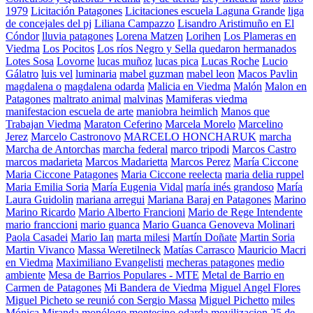
1979
Licitación Patagones
Licitaciones escuela Laguna Grande
liga
de concejales del pj
Liliana Campazzo
Lisandro Aristimuño en El
Cóndor
lluvia patagones
Lorena Matzen
Lorihen
Los Plameras en
Viedma
Los Pocitos
Los ríos Negro y Sella quedaron hermanados
Lotes Sosa
Lovorne
lucas muñoz
lucas pica
Lucas Roche
Lucio
Gálatro
luis vel
luminaria
mabel guzman
mabel leon
Macos Pavlin
magdalena o
magdalena odarda
Malicia en Viedma
Malón
Malon en
Patagones
maltrato animal
malvinas
Mamiferas viedma
manifestacion escuela de arte
maniobra heimlich
Manos que
Trabajan Viedma
Maraton Ceferino
Marcela Morelo
Marcelino
Jerez
Marcelo Castronovo
MARCELO HONCHARUK
marcha
Marcha de Antorchas
marcha federal
marco tripodi
Marcos Castro
marcos madarieta
Marcos Madarietta
Marcos Perez
María Ciccone
Maria Ciccone Patagones
Maria Ciccone reelecta
maria delia ruppel
Maria Emilia Soria
María Eugenia Vidal
maría inés grandoso
María
Laura Guidolin
mariana arregui
Mariana Baraj en Patagones
Marino
Marino Ricardo
Mario Alberto Francioni
Mario de Rege Intendente
mario franccioni
mario guanca
Mario Guanca Genoveva Molinari
Paola Casadei
Mario Ian
marta milesi
Martín Doñate
Martin Soria
Martin Vivanco
Massa Weretilneck
Matías Carrasco
Mauricio Macri
en Viedma
Maximiliano Evangelisti
mecheras patagones
medio
ambiente
Mesa de Barrios Populares - MTE
Metal de Barrio en
Carmen de Patagones
Mi Bandera de Viedma
Miguel Angel Flores
Miguel Picheto se reunió con Sergio Massa
Miguel Pichetto
miles
Mónica Miranda
monólogo
montecino odarda
movilizacion 25 de