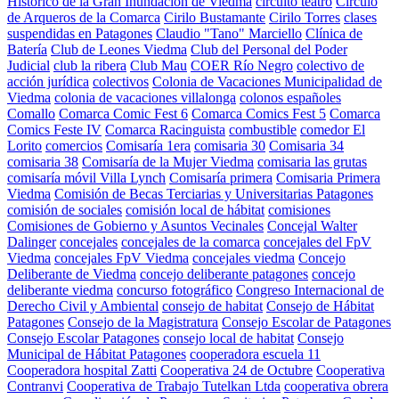
Histórico de la Gran Inundación de Viedma
circuito teatro
Círculo
de Arqueros de la Comarca
Cirilo Bustamante
Cirilo Torres
clases
suspendidas en Patagones
Claudio "Tano" Marciello
Clínica de
Batería
Club de Leones Viedma
Club del Personal del Poder
Judicial
club la ribera
Club Mau
COER Río Negro
colectivo de
acción jurídica
colectivos
Colonia de Vacaciones Municipalidad de
Viedma
colonia de vacaciones villalonga
colonos españoles
Comallo
Comarca Comic Fest 6
Comarca Comics Fest 5
Comarca
Comics Feste IV
Comarca Racinguista
combustible
comedor El
Lorito
comercios
Comisaría 1era
comisaria 30
Comisaria 34
comisaria 38
Comisaría de la Mujer Viedma
comisaria las grutas
comisaría móvil Villa Lynch
Comisaría primera
Comisaria Primera
Viedma
Comisión de Becas Terciarias y Universitarias Patagones
comisión de sociales
comisión local de hábitat
comisiones
Comisiones de Gobierno y Asuntos Vecinales
Concejal Walter
Dalinger
concejales
concejales de la comarca
concejales del FpV
Viedma
concejales FpV Viedma
concejales viedma
Concejo
Deliberante de Viedma
concejo deliberante patagones
concejo
deliberante viedma
concurso fotográfico
Congreso Internacional de
Derecho Civil y Ambiental
consejo de habitat
Consejo de Hábitat
Patagones
Consejo de la Magistratura
Consejo Escolar de Patagones
Consejo Escolar Patagones
consejo local de habitat
Consejo
Municipal de Hábitat Patagones
cooperadora escuela 11
Cooperadora hospital Zatti
Cooperativa 24 de Octubre
Cooperativa
Contranvi
Cooperativa de Trabajo Tutelkan Ltda
cooperativa obrera