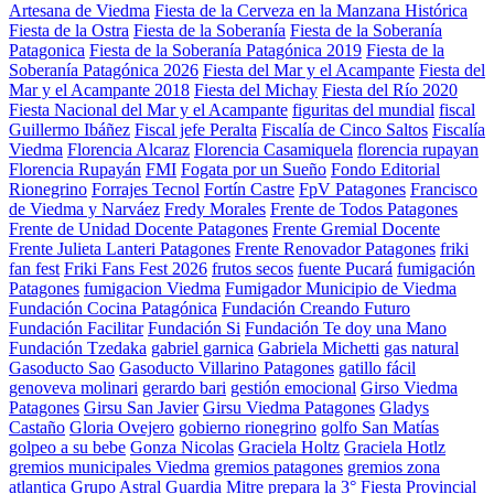
Artesana de Viedma
Fiesta de la Cerveza en la Manzana Histórica
Fiesta de la Ostra
Fiesta de la Soberanía
Fiesta de la Soberanía
Patagonica
Fiesta de la Soberanía Patagónica 2019
Fiesta de la
Soberanía Patagónica 2026
Fiesta del Mar y el Acampante
Fiesta del
Mar y el Acampante 2018
Fiesta del Michay
Fiesta del Río 2020
Fiesta Nacional del Mar y el Acampante
figuritas del mundial
fiscal
Guillermo Ibáñez
Fiscal jefe Peralta
Fiscalía de Cinco Saltos
Fiscalía
Viedma
Florencia Alcaraz
Florencia Casamiquela
florencia rupayan
Florencia Rupayán
FMI
Fogata por un Sueño
Fondo Editorial
Rionegrino
Forrajes Tecnol
Fortín Castre
FpV Patagones
Francisco
de Viedma y Narváez
Fredy Morales
Frente de Todos Patagones
Frente de Unidad Docente Patagones
Frente Gremial Docente
Frente Julieta Lanteri Patagones
Frente Renovador Patagones
friki
fan fest
Friki Fans Fest 2026
frutos secos
fuente Pucará
fumigación
Patagones
fumigacion Viedma
Fumigador Municipio de Viedma
Fundación Cocina Patagónica
Fundación Creando Futuro
Fundación Facilitar
Fundación Si
Fundación Te doy una Mano
Fundación Tzedaka
gabriel garnica
Gabriela Michetti
gas natural
Gasoducto Sao
Gasoducto Villarino Patagones
gatillo fácil
genoveva molinari
gerardo bari
gestión emocional
Girso Viedma
Patagones
Girsu San Javier
Girsu Viedma Patagones
Gladys
Castaño
Gloria Ovejero
gobierno rionegrino
golfo San Matías
golpeo a su bebe
Gonza Nicolas
Graciela Holtz
Graciela Hotlz
gremios municipales Viedma
gremios patagones
gremios zona
atlantica
Grupo Astral
Guardia Mitre prepara la 3° Fiesta Provincial