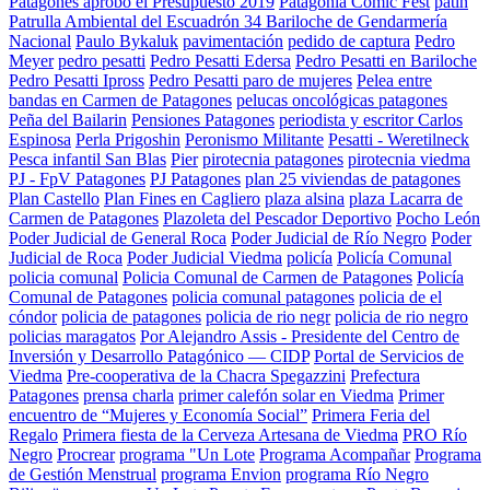
Patagones aprobó el Presupuesto 2019
Patagonia Comic Fest
patin
Patrulla Ambiental del Escuadrón 34 Bariloche de Gendarmería
Nacional
Paulo Bykaluk
pavimentación
pedido de captura
Pedro
Meyer
pedro pesatti
Pedro Pesatti Edersa
Pedro Pesatti en Bariloche
Pedro Pesatti Ipross
Pedro Pesatti paro de mujeres
Pelea entre
bandas en Carmen de Patagones
pelucas oncológicas patagones
Peña del Bailarin
Pensiones Patagones
periodista y escritor Carlos
Espinosa
Perla Prigoshin
Peronismo Militante
Pesatti - Weretilneck
Pesca infantil San Blas
Pier
pirotecnia patagones
pirotecnia viedma
PJ - FpV Patagones
PJ Patagones
plan 25 viviendas de patagones
Plan Castello
Plan Fines en Cagliero
plaza alsina
plaza Lacarra de
Carmen de Patagones
Plazoleta del Pescador Deportivo
Pocho León
Poder Judicial de General Roca
Poder Judicial de Río Negro
Poder
Judicial de Roca
Poder Judicial Viedma
policía
Policía Comunal
policia comunal
Policia Comunal de Carmen de Patagones
Policía
Comunal de Patagones
policia comunal patagones
policia de el
cóndor
policia de patagones
policia de rio negr
policia de rio negro
policias maragatos
Por Alejandro Assis - Presidente del Centro de
Inversión y Desarrollo Patagónico — CIDP
Portal de Servicios de
Viedma
Pre-cooperativa de la Chacra Spegazzini
Prefectura
Patagones
prensa charla
primer calefón solar en Viedma
Primer
encuentro de “Mujeres y Economía Social”
Primera Feria del
Regalo
Primera fiesta de la Cerveza Artesana de Viedma
PRO Río
Negro
Procrear
programa "Un Lote
Programa Acompañar
Programa
de Gestión Menstrual
programa Envion
programa Río Negro