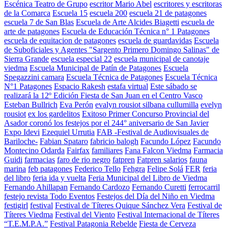
Escénica Teatro de Grupo
escritor Mario Abel
escritores y escritoras
de la Comarca
Escuela 15
escuela 200
escuela 21 de patagones
escuela 7 de San Blas
Escuela de Arte Alcides Biagetti
escuela de
arte de patagones
Escuela de Educación Técnica n° 1 Patagones
escuela de equitacion de patagones
escuela de guardavidas
Escuela
de Suboficiales y Agentes "Sargento Primero Domingo Salinas" de
Sierra Grande
escuela especial 22
escuela municipal de canotaje
viedma
Escuela Municipal de Patín de Patagones
Escuela
Spegazzini camara
Escuela Técnica de Patagones
Escuela Técnica
N°1 Patagones
Espacio Rakesh
estafa virtual
Este sábado se
realizará la 12º Edición Fiesta de San Juan en el Centro Vasco
Esteban Bullrich
Eva Perón
evalyn rousiot silbana cullumilla
evelyn
rousiot
ex los gardelitos
Exitoso Primer Concurso Provincial del
Asador coronó los festejos por el 244° aniversario de San Javier
Expo Idevi
Ezequiel Urrutia
FAB -Festival de Audiovisuales de
Bariloche-
Fabian Spataro
fabricio balogh
Facundo López
Facundo
Montecino Odarda
Fairfax
familiares
Fana Falcon Viedma
Farmacia
Guidi
farmacias
faro de rio negro
fatpren
Fatpren salarios
fauna
marina
feb patagones
Federico Tello
Fehgra
Felipe Solá
FER
feria
del libro
feria ida y vuelta
Feria Municipal del Libro de Viedma
Fernando Ahillapan
Fernando Cardozo
Fernando Curetti
ferrocarril
festejo revista Todo Eventos
Festejos del Día del Niño en Viedma
festigirl
festival
Festival de Títeres Quique Sánchez Vera
Festival de
Títeres Viedma
Festival del Viento
Festival Internacional de Títeres
“T.E.M.P.A.”
Festival Patagonia Rebelde
Fiesta de Cerveza