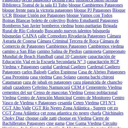
Biblioteca Teatral de la sala El Tubo
bloque Cambiemos Patagones
bloque frente para la victoria patagones
bloque PJ Patagones
Bloque
UCR
Bloque Unión por Patagones
bloque Vamos con Todos
Boinas Blancas
boleto de colectivo
Boleto Estudiantil Patagones
Bomberos San Javier
bomberos viedma
bono-paritarias
Brigada
Rural de Río Colorado
Buscando nuevos talentos
búsqueda
búsquedas
CAINA
calle Comodoro Rivadavia Patagones
Cámara
Agraria de Conesa
Cámara Criminal Tercera de Roca
Cámara de
Comercio de Patagones
Cambiemos Patagones
Cambiemos viedma
camino a San Blas
camino Salina de Piedras
camioneta
Campeonato
Mundial de Beach Handball
canal 10
Canotaje
capacitación de
Educación Vial en la Escuela Secundaria N° 3
capacitación RCP
Viedma y Patagones
capital
Cardenal Cagliero
Cardenal Cagliero
Patagones
carlos Balogh
Carlos Espinosa
Casa de Abrigo Patagones
Casa Peronista
casa viedma
Caso Solano
casona bachi chironi
Catamaran
caza de jabali en patagones
caza plaguicida de chancho
jabali
cazadores
Ceferino Namuncurá
CEM 4
Cementerio Viedma
cementos del sur
Censo de mascotas Viedma
Censo poblacional
Viedma
Centro de Atención Municipal
Centro de Monitoreo
Centro
Vasco de Viedma y Patagones
cesantía
Cetep Viedma
CFI N°1
CGT Alto Valle
CGT Río Negro Zona Atlántica - Supren
cgt zo
CGT Zona Atlántica
cgt zona atlantica rio negro
charla
Chichinales
Choky Diaz
choque calle zatti
choque en Viedma
Cierre de
Bachilleratos Patagones
cine gama
Cine Gama Viedma
Circuito