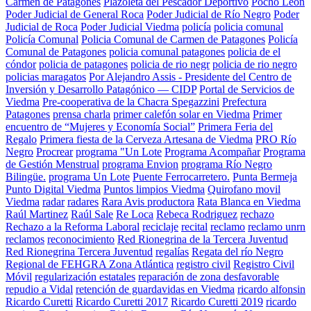
Carmen de Patagones
Plazoleta del Pescador Deportivo
Pocho León
Poder Judicial de General Roca
Poder Judicial de Río Negro
Poder
Judicial de Roca
Poder Judicial Viedma
policía
policia comunal
Policía Comunal
Policia Comunal de Carmen de Patagones
Policía
Comunal de Patagones
policia comunal patagones
policia de el
cóndor
policia de patagones
policia de rio negr
policia de rio negro
policias maragatos
Por Alejandro Assis - Presidente del Centro de
Inversión y Desarrollo Patagónico — CIDP
Portal de Servicios de
Viedma
Pre-cooperativa de la Chacra Spegazzini
Prefectura
Patagones
prensa charla
primer calefón solar en Viedma
Primer
encuentro de “Mujeres y Economía Social”
Primera Feria del
Regalo
Primera fiesta de la Cerveza Artesana de Viedma
PRO Río
Negro
Procrear
programa "Un Lote
Programa Acompañar
Programa
de Gestión Menstrual
programa Envion
programa Río Negro
Bilingüe.
programa Un Lote
Puente Ferrocarretero.
Punta Bermeja
Punto Digital Viedma
Puntos limpios Viedma
Quirofano movil
Viedma
radar
radares
Rara Avis productora
Rata Blanca en Viedma
Raúl Martinez
Raúl Sale
Re Loca
Rebeca Rodriguez
rechazo
Rechazo a la Reforma Laboral
reciclaje
recital
reclamo
reclamo unrn
reclamos
reconocimiento
Red Rionegrina de la Tercera Juventud
Red Rionegrina Tercera Juventud
regalías
Regata del río Negro
Regional de FEHGRA Zona Atlántica
registro civil
Registro Civil
Móvil
regularización estatales
reparación de zona desfavorable
repudio a Vidal
retención de guardavidas en Viedma
ricardo alfonsin
Ricardo Curetti
Ricardo Curetti 2017
Ricardo Curetti 2019
ricardo