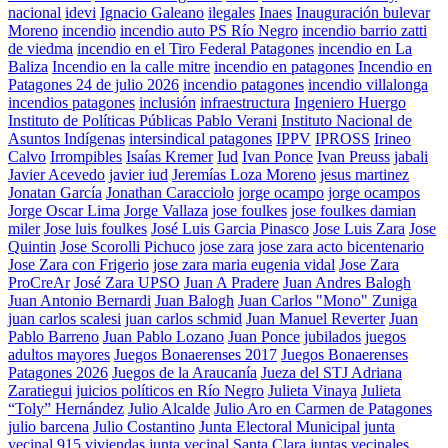
nacional
idevi
Ignacio Galeano
ilegales
Inaes
Inauguración bulevar
Moreno
incendio
incendio auto PS Río Negro
incendio barrio zatti
de viedma
incendio en el Tiro Federal Patagones
incendio en La
Baliza
Incendio en la calle mitre
incendio en patagones
Incendio en
Patagones 24 de julio 2026
incendio patagones
incendio villalonga
incendios patagones
inclusión
infraestructura
Ingeniero Huergo
Instituto de Políticas Públicas Pablo Verani
Instituto Nacional de
Asuntos Indígenas
intersindical patagones
IPPV
IPROSS
Irineo
Calvo
Irrompibles
Isaías Kremer
Iud
Ivan Ponce
Ivan Preuss
jabali
Javier Acevedo
javier iud
Jeremías Loza Moreno
jesus martinez
Jonatan García
Jonathan Caracciolo
jorge ocampo
jorge ocampos
Jorge Oscar Lima
Jorge Vallaza
jose foulkes
jose foulkes damian
miler
Jose luis foulkes
José Luis Garcia Pinasco
Jose Luis Zara
Jose
Quintin
Jose Scorolli Pichuco
jose zara
jose zara acto bicentenario
Jose Zara con Frigerio
jose zara maria eugenia vidal
Jose Zara
ProCreAr
José Zara UPSO
Juan A Pradere
Juan Andres Balogh
Juan Antonio Bernardi
Juan Balogh
Juan Carlos "Mono" Zuniga
juan carlos scalesi
juan carlos schmid
Juan Manuel Reverter
Juan
Pablo Barreno
Juan Pablo Lozano
Juan Ponce
jubilados
juegos
adultos mayores
Juegos Bonaerenses 2017
Juegos Bonaerenses
Patagones 2026
Juegos de la Araucanía
Jueza del STJ Adriana
Zaratiegui
juicios políticos en Río Negro
Julieta Vinaya
Julieta
“Toly” Hernández
Julio Alcalde
Julio Aro en Carmen de Patagones
julio barcena
Julio Costantino
Junta Electoral Municipal
junta
vecinal 915 viviendas
junta vecinal Santa Clara
juntas vecinales