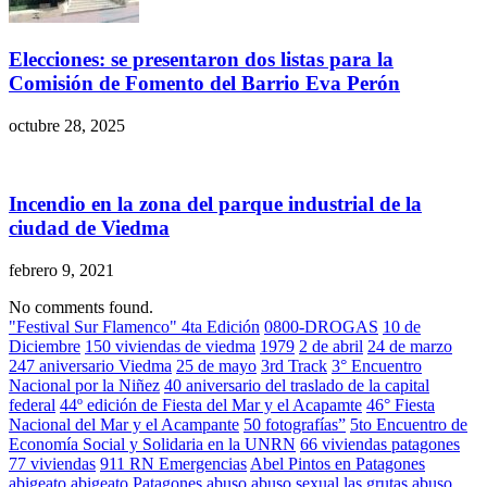
Elecciones: se presentaron dos listas para la
Comisión de Fomento del Barrio Eva Perón
octubre 28, 2025
Incendio en la zona del parque industrial de la
ciudad de Viedma
febrero 9, 2021
No comments found.
"Festival Sur Flamenco" 4ta Edición
0800-DROGAS
10 de
Diciembre
150 viviendas de viedma
1979
2 de abril
24 de marzo
247 aniversario Viedma
25 de mayo
3rd Track
3° Encuentro
Nacional por la Niñez
40 aniversario del traslado de la capital
federal
44º edición de Fiesta del Mar y el Acapamte
46° Fiesta
Nacional del Mar y el Acampante
50 fotografías”
5to Encuentro de
Economía Social y Solidaria en la UNRN
66 viviendas patagones
77 viviendas
911 RN Emergencias
Abel Pintos en Patagones
abigeato
abigeato Patagones
abuso
abuso sexual las grutas
abuso