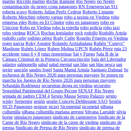
marino
Riccrdo marino
Richie Ramone
Río Negro
río Negro
contaminación
río negro costa patagones
RN Emergencias 911
roberta scavo
Roberto Julían Peréz Cedron
Roberto Lipiante
Roberto Meschini
roberto vargas
robo a taxista en Viedma
robo
empresa edes
Robo en El Cóndor
robo en patagones
robo en
Unicoop
Robo en Viedma
robo la estrella
robo policia
robo taxi
robo viedma
ROCA
Rochas legislador
rock
rodolfo
Rodolfo Artola
rodolfo cufre
rodrigo pérez
Rody Cufre
Rogelio Frigerio en Viedma
roger garcia
Roky Aguirre
Rolando Arrizabalaga
Rubén "Cuniyo"
Maglione
Rubén López
Ruben Molina UPCN
Rubén Pérez
ruta 23
accidente
rutas 6 y 8
rutas rionegrinas
Sal y Fuego
Sala B de la
Cámara Criminal de la Primera Circunscripción
Sala del Libertador
salarios
salmonella
salud
salud mental
san blas
san blas pesca
san
javier
sanción
sandro fogel
Santa Mamá Antula
Santiago Dalmaú
Se
poJuegos de Río Negro 2026 para personas mayores
Se ponen en
marcha los Juegos de Río Negro 2026 para personas mayores
Sebastián Rodriguez
secuestran droga en viedma
secuestro
Seguridad Patrimonial del Grupo Pecom
SENAF Río Negro
sentada de padres CEM 4
Sergio Massa
Sergio Palazzo
sergio
wisky
Serpentor
sesión
sesión Concejo Deliberante SAO
Sesión
HCD Patagones
sesipon
sicavi
Sicomental
sicometal
silbana
cullumilla
silbana cullumilla mariana arregui
Silvana Larralde
silvia
horne
simulacro patagones
sindicato de camioneros
Sindicato de la
Carne de Río Negro
sindicato de la carne de viedma
sindicato de
prensa
Sindicato de Prensa de Río Negro
sindicato de prensa de