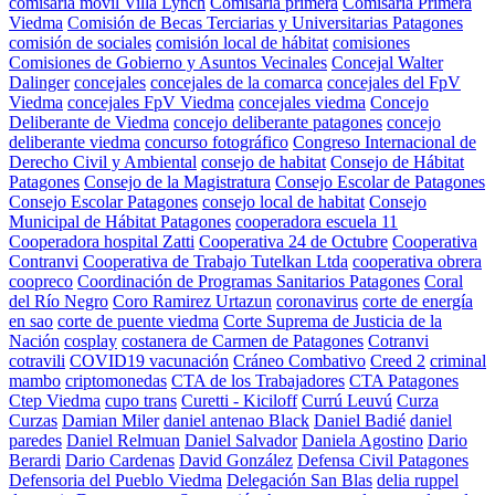
comisaría móvil Villa Lynch
Comisaría primera
Comisaria Primera
Viedma
Comisión de Becas Terciarias y Universitarias Patagones
comisión de sociales
comisión local de hábitat
comisiones
Comisiones de Gobierno y Asuntos Vecinales
Concejal Walter
Dalinger
concejales
concejales de la comarca
concejales del FpV
Viedma
concejales FpV Viedma
concejales viedma
Concejo
Deliberante de Viedma
concejo deliberante patagones
concejo
deliberante viedma
concurso fotográfico
Congreso Internacional de
Derecho Civil y Ambiental
consejo de habitat
Consejo de Hábitat
Patagones
Consejo de la Magistratura
Consejo Escolar de Patagones
Consejo Escolar Patagones
consejo local de habitat
Consejo
Municipal de Hábitat Patagones
cooperadora escuela 11
Cooperadora hospital Zatti
Cooperativa 24 de Octubre
Cooperativa
Contranvi
Cooperativa de Trabajo Tutelkan Ltda
cooperativa obrera
coopreco
Coordinación de Programas Sanitarios Patagones
Coral
del Río Negro
Coro Ramirez Urtazun
coronavirus
corte de energía
en sao
corte de puente viedma
Corte Suprema de Justicia de la
Nación
cosplay
costanera de Carmen de Patagones
Cotranvi
cotravili
COVID19 vacunación
Cráneo Combativo
Creed 2
criminal
mambo
criptomonedas
CTA de los Trabajadores
CTA Patagones
Ctep Viedma
cupo trans
Curetti - Kiciloff
Currú Leuvú
Curza
Curzas
Damian Miler
daniel antenao Black
Daniel Badié
daniel
paredes
Daniel Relmuan
Daniel Salvador
Daniela Agostino
Dario
Berardi
Dario Cardenas
David González
Defensa Civil Patagones
Defensoria del Pueblo Viedma
Delegación San Blas
delia ruppel