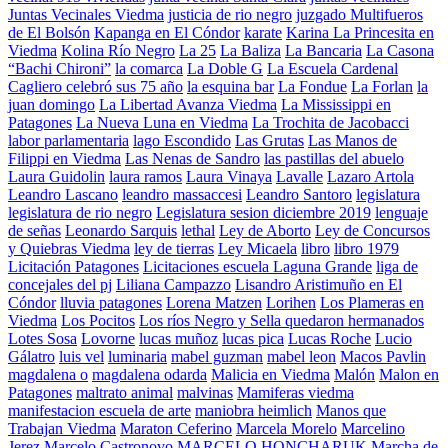
Juntas Vecinales Viedma
justicia de rio negro
juzgado Multifueros
de El Bolsón
Kapanga en El Cóndor
karate
Karina La Princesita en
Viedma
Kolina Río Negro
La 25
La Baliza
La Bancaria
La Casona
“Bachi Chironi”
la comarca
La Doble G
La Escuela Cardenal
Cagliero celebró sus 75 año
la esquina bar
La Fondue
La Forlan
la
juan domingo
La Libertad Avanza Viedma
La Mississippi en
Patagones
La Nueva Luna en Viedma
La Trochita de Jacobacci
labor parlamentaria
lago Escondido
Las Grutas
Las Manos de
Filippi en Viedma
Las Nenas de Sandro
las pastillas del abuelo
Laura Guidolin
laura ramos
Laura Vinaya
Lavalle
Lazaro Artola
Leandro Lascano
leandro massaccesi
Leandro Santoro
legislatura
legislatura de rio negro
Legislatura sesion diciembre 2019
lenguaje
de señas
Leonardo Sarquis
lethal
Ley de Aborto
Ley de Concursos
y Quiebras Viedma
ley de tierras
Ley Micaela
libro
libro 1979
Licitación Patagones
Licitaciones escuela Laguna Grande
liga de
concejales del pj
Liliana Campazzo
Lisandro Aristimuño en El
Cóndor
lluvia patagones
Lorena Matzen
Lorihen
Los Plameras en
Viedma
Los Pocitos
Los ríos Negro y Sella quedaron hermanados
Lotes Sosa
Lovorne
lucas muñoz
lucas pica
Lucas Roche
Lucio
Gálatro
luis vel
luminaria
mabel guzman
mabel leon
Macos Pavlin
magdalena o
magdalena odarda
Malicia en Viedma
Malón
Malon en
Patagones
maltrato animal
malvinas
Mamiferas viedma
manifestacion escuela de arte
maniobra heimlich
Manos que
Trabajan Viedma
Maraton Ceferino
Marcela Morelo
Marcelino
Jerez
Marcelo Castronovo
MARCELO HONCHARUK
Marcha de