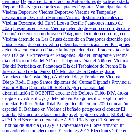
denuncia
Departamento Sustracción Automotores
deporte adaptado
Deporte Río Negro
deportes adaptados
Deportes Municipalidad de
Viedma
Deportivo Viedma
Deportivo Viedma vs Temperley
desaparición
Desarrollo Humano Viedma
desborde cloacales en
Viedma
Descenso del Currú Leuvú
Desfile Patagones marzo de
2026
Despidos en Telám Viedma
detenido
detenido con droga calle
Tucunán
detenido con droga en Patagones
Detenido con droga en
Viedma
detenido en Las Grutas
detenido en Patagones
detenido por
abuso sexual
detenido viedma
detenidos con cocaíana en Patagones
detenidos con cocaina
Día de la Independencia en Pradere
día de la
orca
Día de la Primavera en Patagones
Día del Inmigrante Viedma
día del locutor
Día del Niño en Patagones
Día del Niño en Viedma
Dia del Periodista en Patagones
Día del Trabajador de Prensa
Día
Internacional de la Danza
Día Mundial de la Diabetes
diario
Noticias de la Costa
Diego Andrade
Diego Frenkel en Viedma
Diego Rodil
Diego Santos
diplomas del Curzas
Diputada Provincial
Anahí Bilbao
Diputada UCR Rio Negro
discapacidad
discriminación
DOCENTE
docente feb
Dolores Tubio
DPA
droga
droga en viedma
droga y detenido en Patagones
drone splif
duelo
ebriedad
Eclipse Solar Total Patagónico diciembre 2020
educación
especial
El Bahiano en Viedma
el bañado patagones
el condor
El
Cóndor
El Cuento de las Comadrejas
el progreso viedma
El Refugio
- ESFA
el Secretario General de APEL Río Negro
El Superior
Tribunal de Justicia (STJ) y la Universidad de Flores firmaron un
convenio
eleccion
elecciones
Elecciones 2017
Elecciones 2019 en