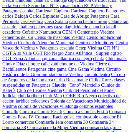
Beach Handball
canal 10
Canotaje
capacitación de Educación Vial
en la Escuela Secundaria N° 3
capacitación RCP Viedma y
Patagones
capital
Cardenal Cagliero
Cardenal Cagliero Patagones
carlos Balogh
Carlos Espinosa
Casa de Abrigo Patagones
Casa
Peronista
casa viedma
Caso Solano
casona bachi chironi
Catamaran
caza de jabali en patagones
caza plaguicida de chancho jabali
cazadores
Ceferino Namuncurá
CEM 4
Cementerio Viedma
cementos del sur
Censo de mascotas Viedma
Censo poblacional
Viedma
Centro de Atención Municipal
Centro de Monitoreo
Centro
Vasco de Viedma y Patagones
cesantía
Cetep Viedma
CFI N°1
CGT Alto Valle
CGT Río Negro Zona Atlántica - Supren
cgt zo
CGT Zona Atlántica
cgt zona atlantica rio negro
charla
Chichinales
Choky Diaz
choque calle zatti
choque en Viedma
Cierre de
Bachilleratos Patagones
cine gama
Cine Gama Viedma
Circuito
Histórico de la Gran Inundación de Viedma
circuito teatro
Círculo
de Arqueros de la Comarca
Cirilo Bustamante
Cirilo Torres
clases
suspendidas en Patagones
Claudio "Tano" Marciello
Clínica de
Batería
Club de Leones Viedma
Club del Personal del Poder
Judicial
club la ribera
Club Mau
COER Río Negro
colectivo de
acción jurídica
colectivos
Colonia de Vacaciones Municipalidad de
Viedma
colonia de vacaciones villalonga
colonos españoles
Comallo
Comarca Comic Fest 6
Comarca Comics Fest 5
Comarca
Comics Feste IV
Comarca Racinguista
combustible
comedor El
Lorito
comercios
Comisaría 1era
comisaria 30
Comisaria 34
comisaria 38
Comisaría de la Mujer Viedma
comisaria las grutas