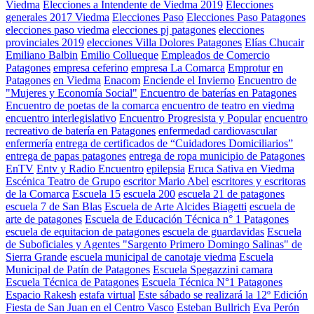
Viedma
Elecciones a Intendente de Viedma 2019
Elecciones
generales 2017 Viedma
Elecciones Paso
Elecciones Paso Patagones
elecciones paso viedma
elecciones pj patagones
elecciones
provinciales 2019
elecciones Villa Dolores Patagones
Elías Chucair
Emiliano Balbin
Emilio Collueque
Empleados de Comercio
Patagones
empresa ceferino
empresa La Comarca
Emprotur
en
Patagones
en Viedma
Enacom
Enciende el Invierno
Encuentro de
"Mujeres y Economía Social"
Encuentro de baterías en Patagones
Encuentro de poetas de la comarca
encuentro de teatro en viedma
encuentro interlegislativo
Encuentro Progresista y Popular
encuentro
recreativo de batería en Patagones
enfermedad cardiovascular
enfermería
entrega de certificados de “Cuidadores Domiciliarios”
entrega de papas patagones
entrega de ropa municipio de Patagones
EnTV
Entv y Radio Encuentro
epilepsia
Eruca Sativa en Viedma
Escénica Teatro de Grupo
escritor Mario Abel
escritores y escritoras
de la Comarca
Escuela 15
escuela 200
escuela 21 de patagones
escuela 7 de San Blas
Escuela de Arte Alcides Biagetti
escuela de
arte de patagones
Escuela de Educación Técnica n° 1 Patagones
escuela de equitacion de patagones
escuela de guardavidas
Escuela
de Suboficiales y Agentes "Sargento Primero Domingo Salinas" de
Sierra Grande
escuela municipal de canotaje viedma
Escuela
Municipal de Patín de Patagones
Escuela Spegazzini camara
Escuela Técnica de Patagones
Escuela Técnica N°1 Patagones
Espacio Rakesh
estafa virtual
Este sábado se realizará la 12º Edición
Fiesta de San Juan en el Centro Vasco
Esteban Bullrich
Eva Perón