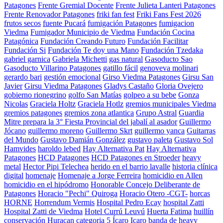
Patagones
Frente Gremial Docente
Frente Julieta Lanteri Patagones
Frente Renovador Patagones
friki fan fest
Friki Fans Fest 2026
frutos secos
fuente Pucará
fumigación Patagones
fumigacion
Viedma
Fumigador Municipio de Viedma
Fundación Cocina
Patagónica
Fundación Creando Futuro
Fundación Facilitar
Fundación Si
Fundación Te doy una Mano
Fundación Tzedaka
gabriel garnica
Gabriela Michetti
gas natural
Gasoducto Sao
Gasoducto Villarino Patagones
gatillo fácil
genoveva molinari
gerardo bari
gestión emocional
Girso Viedma Patagones
Girsu San
Javier
Girsu Viedma Patagones
Gladys Castaño
Gloria Ovejero
gobierno rionegrino
golfo San Matías
golpeo a su bebe
Gonza
Nicolas
Graciela Holtz
Graciela Hotlz
gremios municipales Viedma
gremios patagones
gremios zona atlantica
Grupo Astral
Guardia
Mitre prepara la 3° Fiesta Provincial del jabalí al asador
Guillermo
Jócano
guillermo moreno
Guillermo Skrt
guillermo yanca
Guitarras
del Mundo
Gustavo Damián González
gustavo paleta
Gustavo Sol
Hamvides
haroldo lebed
Hay Alternativa Pat
Hay Alternativa
Patagones
HCD Patagones
HCD Patagones en Stroeder
heavy
metal
Hector Pipi Telechea
herido en el barrio lavalle
historia clínica
digital
homenaje
Homenaje a Jorge Ferreira
homicidio en Allen
homicidio en el hipódromo
Honorable Concejo Deliberante de
Patagones
Horacio "Pechi" Quiroga
Horacio Otero -CGT-
horcas
HORNE
Horrendum Vermis
Hospital Pedro Ecay
hospital Zatti
Hospital Zatti de Viedma
Hotel Currú Leuvú
Huerta Fatima
huillín
conservación
Huracan categoria 5
Ícaro
Icaro banda de heavy