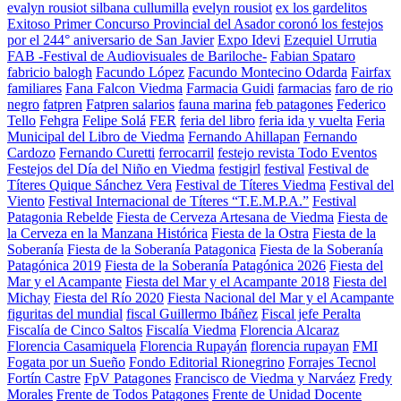
evalyn rousiot silbana cullumilla
evelyn rousiot
ex los gardelitos
Exitoso Primer Concurso Provincial del Asador coronó los festejos
por el 244° aniversario de San Javier
Expo Idevi
Ezequiel Urrutia
FAB -Festival de Audiovisuales de Bariloche-
Fabian Spataro
fabricio balogh
Facundo López
Facundo Montecino Odarda
Fairfax
familiares
Fana Falcon Viedma
Farmacia Guidi
farmacias
faro de rio
negro
fatpren
Fatpren salarios
fauna marina
feb patagones
Federico
Tello
Fehgra
Felipe Solá
FER
feria del libro
feria ida y vuelta
Feria
Municipal del Libro de Viedma
Fernando Ahillapan
Fernando
Cardozo
Fernando Curetti
ferrocarril
festejo revista Todo Eventos
Festejos del Día del Niño en Viedma
festigirl
festival
Festival de
Títeres Quique Sánchez Vera
Festival de Títeres Viedma
Festival del
Viento
Festival Internacional de Títeres “T.E.M.P.A.”
Festival
Patagonia Rebelde
Fiesta de Cerveza Artesana de Viedma
Fiesta de
la Cerveza en la Manzana Histórica
Fiesta de la Ostra
Fiesta de la
Soberanía
Fiesta de la Soberanía Patagonica
Fiesta de la Soberanía
Patagónica 2019
Fiesta de la Soberanía Patagónica 2026
Fiesta del
Mar y el Acampante
Fiesta del Mar y el Acampante 2018
Fiesta del
Michay
Fiesta del Río 2020
Fiesta Nacional del Mar y el Acampante
figuritas del mundial
fiscal Guillermo Ibáñez
Fiscal jefe Peralta
Fiscalía de Cinco Saltos
Fiscalía Viedma
Florencia Alcaraz
Florencia Casamiquela
Florencia Rupayán
florencia rupayan
FMI
Fogata por un Sueño
Fondo Editorial Rionegrino
Forrajes Tecnol
Fortín Castre
FpV Patagones
Francisco de Viedma y Narváez
Fredy
Morales
Frente de Todos Patagones
Frente de Unidad Docente