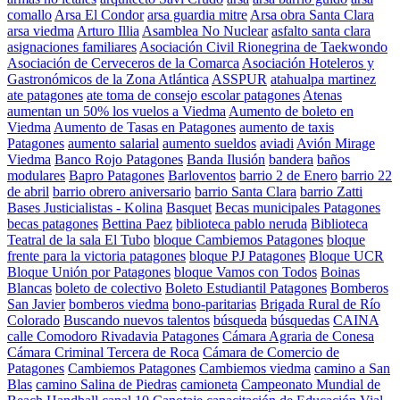
comallo
Arsa El Condor
arsa guardia mitre
Arsa obra Santa Clara
arsa viedma
Arturo Illia
Asamblea No Nuclear
asfalto santa clara
asignaciones familiares
Asociación Civil Rionegrina de Taekwondo
Asociación de Cerveceros de la Comarca
Asociación Hoteleros y
Gastronómicos de la Zona Atlántica
ASSPUR
atahualpa martinez
ate patagones
ate toma de consejo escolar patagones
Atenas
aumentan un 50% los vuelos a Viedma
Aumento de boleto en
Viedma
Aumento de Tasas en Patagones
aumento de taxis
Patagones
aumento salarial
aumento sueldos
aviadi
Avión Mirage
Viedma
Banco Rojo Patagones
Banda Ilusión
bandera
baños
modulares
Bapro Patagones
Barloventos
barrio 2 de Enero
barrio 22
de abril
barrio obrero aniversario
barrio Santa Clara
barrio Zatti
Bases Justicialistas - Kolina
Basquet
Becas municipales Patagones
becas patagones
Bettina Paez
biblioteca pablo neruda
Biblioteca
Teatral de la sala El Tubo
bloque Cambiemos Patagones
bloque
frente para la victoria patagones
bloque PJ Patagones
Bloque UCR
Bloque Unión por Patagones
bloque Vamos con Todos
Boinas
Blancas
boleto de colectivo
Boleto Estudiantil Patagones
Bomberos
San Javier
bomberos viedma
bono-paritarias
Brigada Rural de Río
Colorado
Buscando nuevos talentos
búsqueda
búsquedas
CAINA
calle Comodoro Rivadavia Patagones
Cámara Agraria de Conesa
Cámara Criminal Tercera de Roca
Cámara de Comercio de
Patagones
Cambiemos Patagones
Cambiemos viedma
camino a San
Blas
camino Salina de Piedras
camioneta
Campeonato Mundial de