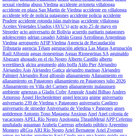
sexual viedma
abuso Viedma
accidente avioneta villalonga
accidente en plaza San Martin de Viedma
accidente en villalonga
accidente jefe de policia patagones
accidente policia
accidente
Pradere
accidente rotonda islas malvinas
accidente villalonga
Aceites Vegetales Usados (AVU’s)
acto
acto 25 de mayo en
Stroeder
acto aniversario de Bolivia
acuerdo paritario patagones
adolescentes
adrian casadei
Adrián Grassi
Aerolíneas Argentinas
Viedma
aeropuerto
AFIP Viedma
Agencia de Recaudación
Tributaria
agencia Télam
agrupación atletica Las Maras
Agrupación
Raúl Alfonsin
aguas rionegrinas
Aguas Rionegrinas SA
aguinaldo
Ahgzarn
ahogado en el río Negro
Alberto Castillo
alberto
weretilneck
alcira argumedo
aldo boffa
Aldo Pier
Alejandro
Alejandro Asis
Alejandro Gatica
alejandro marinao
Alejandro
Palmieri
Alejandro Rost
alfonsín
allanamiento
Allanamiento en
allanamiento en Patagones
allanamiento en Patagones julio 2026
Allanamiento en Villa del Carmen
allanamiento inalauquen
ambiente
amenzas a Gladis Cofre
Amprale
Anahí Bilbao
Andres
Amoroso
Ángel Hechenleitner
angel lencura
anime
aniversario
aniversario 239 de Viedma y Patagones
aniversario Cagliero
aniversario de stroeder
Aniversario de Viedma y Patgones
anses
antidemon
Antonio Tono Magagna
Anxious
Apel
Apel colonia de
vacaciones
APEL Río Negro
Apologgia ThrashMetal
APP Ceferino
apuñalado
aquaman
Arabela Carreras
arbolado público
Argentino
Montero
aRGra
ARI Río Negro
Ariel Bernatene
Ariel Zvenger
armas no letales
arquitecto Savi Crudo
arsa
arsa barrio guido
arsa