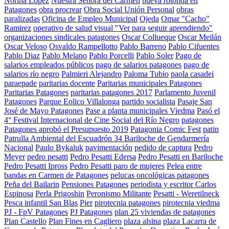
Norina Lopez
Nuestra Señora del Carmen
nueva rotonda en
Patagones
obra procrear
Obra Social Unión Personal
obras
paralizadas
Oficina de Empleo Municipal
Ojeda
Omar "Cacho"
Ramirez
operativo de salud visual "Ver para seguir aprendiendo"
organizaciones sindicales patagones
Oscar Collueque
Oscar Meilán
Oscar Veloso
Osvaldo Rampellotto
Pablo Barreno
Pablo Cifuentes
Pablo Diaz
Pablo Melano
Pablo Porcelli
Pablo Soler
Pago de
salarios empleados públicos
pago de salarios patagones
pago de
salarios río negro
Palmieri Alejandro
Paloma Tubio
paola casadei
paraepade
paritarias docente
Paritarias municipales Patagones
Paritarias Patagones
paritarias patagones 2017
Parlamento Juvenil
Patagones
Parque Eolico Villalonga
partido socialista
Pasaje San
José de Mayo Patagones
Pase a planta municipales Viedma
Pasó el
4° Festival Internacional de Cine Social del Río Negro
patagones
Patagones aprobó el Presupuesto 2019
Patagonia Comic Fest
patin
Patrulla Ambiental del Escuadrón 34 Bariloche de Gendarmería
Nacional
Paulo Bykaluk
pavimentación
pedido de captura
Pedro
Meyer
pedro pesatti
Pedro Pesatti Edersa
Pedro Pesatti en Bariloche
Pedro Pesatti Ipross
Pedro Pesatti paro de mujeres
Pelea entre
bandas en Carmen de Patagones
pelucas oncológicas patagones
Peña del Bailarin
Pensiones Patagones
periodista y escritor Carlos
Espinosa
Perla Prigoshin
Peronismo Militante
Pesatti - Weretilneck
Pesca infantil San Blas
Pier
pirotecnia patagones
pirotecnia viedma
PJ - FpV Patagones
PJ Patagones
plan 25 viviendas de patagones
Plan Castello
Plan Fines en Cagliero
plaza alsina
plaza Lacarra de