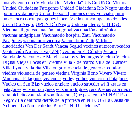
una vivienda
una Vivienda
Una Vivienda"
UNCo
UNCo Viedma
Unidad Ciudadana Patagones
Unidad Ciudadana Río Negro
unidos
por una vida mejor
Unión Personal
uniones convivenciales
unrn
unter
uocra
uocra patagones
Uocra Viedma
upcn
upcn nacionales
Upcn Rio Negro
UPCN Río Negro
Ushuaia
utedyc
UTEDyC
Viedma
uthgra
vacunación antigripal
vacunación antirrábica
vacunas antigripales
Vacunatorio hospital Zatti
Vacunatorio
Patagones
vacunatorio viedma
Vacunatorio Zatti
Valcheta
autoridades
Van Der Sandt
Vanesa Seguel
vecinos autoconvocados
Ventilación No Invasiva (VNI)
verano en El Cóndor
Verano
Saludable
Veterano de Malvinas
vetos
videojuegos
Viedma
Viedma
Digital
Viejas Locas en Viedma
villa 7 de marzo
Villa del Carmen
Villa Lynch
villa rita
Villalonga
Violencia de genero el condor
viedma
violencia de genero viedma
Virginia Bono
Vivero
Vivero
Municipal Patagones
viviendas
volley
voltios
vuelco en Patagones
Vuelco en San Blas
vuelco pradere
vuelco stroeder
wi fi gratis en
patagones
wilson rodrgiuez
wilson rodriguez
zara Atenas
zara macri
zara pichetto
zara vidal
zonificación
¿Qué pasa en la SENAF Río
Negro? La denuncia detrás de la protesta en el ECOS La Casita de
Nehuen
“La Noche de los Bares”
“Ni Una Menos”