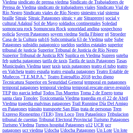
Viedma
sindicato de prensa viedma
Sindicato de Trabajadores de
Prensa de Viedma
sindicato de trabajadores viales
Sindicato Vial de
Río Negro
Sindicato viales de Río Negro
siniestro vial
sistema
braille
Sitraic
Sitraic Patagones
sitraic y ate
Sitraprenvi
social y
cultural Adalquí
Sol de Mayo
soldados continentales
Soledad
somoncura rock
Somuncura Rock
sonoridad andina
sospechoso
policía
Soyem Patagones
soyem viedma
Stella Fibiger
stj
Stroeder
Casa de la Cultura
sub16
Subcomisaría 63 de Viedma
sube
Sube
Patagones
subsidio patagonico
sueldos
sueldos estatales
superior
tribunal de justicia
Superior Tribunal de Justicia de Río Negro
Superior Tribunal de Justicia RN
Suplica en Viedma
Supren
suteba
feb
suteba patagones
tarifa de taxis
Tarifa de taxis Patagones
Tasas
Municipales Viedma
taser
taxis
taxis patagones
teatro el tubo
teatro
en Valcheta
teatro españa
teatro españa patagones
Teatro Estable de
Muñecos "T.E.M.P.A."
Teatro EstepaRio 2018
techo digno
Tecnicatura Superior en Seguridad General
temporal en patagones
temporal patagones
temporal viedma
temporal-rescate-nieve-reguión
TEP
tito garcia lethal
Todos Tus Muertos
Toma 2 de Enero
toma
santa clara
Tonolec
Toxicomanía Viedma
tragedia en el 22 de Abril
Viedma
tragedia malvinas patagones
Trail Running Día Del Amigo
en Patagones
tránsito
transporte San Blas
trata de personas
Tren
Expreso Rionegrino (TER)
Tren Loco
Tren Patagónico
Tribulacion
tribunal de cuentas
Tribunal Electoral Provincial
Turismo Patagones
Turismo VIedma
Turnos hospital Patagones
u12
UCR
ucr
patagones
ucr viedma
Udocba
Udocba Patagones
Un Lote
Un lote