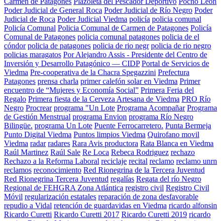
Carmen de Patagones
Plazoleta del Pescador Deportivo
Pocho León
Poder Judicial de General Roca
Poder Judicial de Río Negro
Poder
Judicial de Roca
Poder Judicial Viedma
policía
policia comunal
Policía Comunal
Policia Comunal de Carmen de Patagones
Policía
Comunal de Patagones
policia comunal patagones
policia de el
cóndor
policia de patagones
policia de rio negr
policia de rio negro
policias maragatos
Por Alejandro Assis - Presidente del Centro de
Inversión y Desarrollo Patagónico — CIDP
Portal de Servicios de
Viedma
Pre-cooperativa de la Chacra Spegazzini
Prefectura
Patagones
prensa charla
primer calefón solar en Viedma
Primer
encuentro de “Mujeres y Economía Social”
Primera Feria del
Regalo
Primera fiesta de la Cerveza Artesana de Viedma
PRO Río
Negro
Procrear
programa "Un Lote
Programa Acompañar
Programa
de Gestión Menstrual
programa Envion
programa Río Negro
Bilingüe.
programa Un Lote
Puente Ferrocarretero.
Punta Bermeja
Punto Digital Viedma
Puntos limpios Viedma
Quirofano movil
Viedma
radar
radares
Rara Avis productora
Rata Blanca en Viedma
Raúl Martinez
Raúl Sale
Re Loca
Rebeca Rodriguez
rechazo
Rechazo a la Reforma Laboral
reciclaje
recital
reclamo
reclamo unrn
reclamos
reconocimiento
Red Rionegrina de la Tercera Juventud
Red Rionegrina Tercera Juventud
regalías
Regata del río Negro
Regional de FEHGRA Zona Atlántica
registro civil
Registro Civil
Móvil
regularización estatales
reparación de zona desfavorable
repudio a Vidal
retención de guardavidas en Viedma
ricardo alfonsin
Ricardo Curetti
Ricardo Curetti 2017
Ricardo Curetti 2019
ricardo