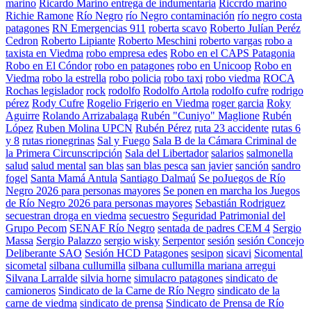
marino
Ricardo Marino entrega de indumentaria
Riccrdo marino
Richie Ramone
Río Negro
río Negro contaminación
río negro costa
patagones
RN Emergencias 911
roberta scavo
Roberto Julían Peréz
Cedron
Roberto Lipiante
Roberto Meschini
roberto vargas
robo a
taxista en Viedma
robo empresa edes
Robo en el CAPS Patagonia
Robo en El Cóndor
robo en patagones
robo en Unicoop
Robo en
Viedma
robo la estrella
robo policia
robo taxi
robo viedma
ROCA
Rochas legislador
rock
rodolfo
Rodolfo Artola
rodolfo cufre
rodrigo
pérez
Rody Cufre
Rogelio Frigerio en Viedma
roger garcia
Roky
Aguirre
Rolando Arrizabalaga
Rubén "Cuniyo" Maglione
Rubén
López
Ruben Molina UPCN
Rubén Pérez
ruta 23 accidente
rutas 6
y 8
rutas rionegrinas
Sal y Fuego
Sala B de la Cámara Criminal de
la Primera Circunscripción
Sala del Libertador
salarios
salmonella
salud
salud mental
san blas
san blas pesca
san javier
sanción
sandro
fogel
Santa Mamá Antula
Santiago Dalmaú
Se poJuegos de Río
Negro 2026 para personas mayores
Se ponen en marcha los Juegos
de Río Negro 2026 para personas mayores
Sebastián Rodriguez
secuestran droga en viedma
secuestro
Seguridad Patrimonial del
Grupo Pecom
SENAF Río Negro
sentada de padres CEM 4
Sergio
Massa
Sergio Palazzo
sergio wisky
Serpentor
sesión
sesión Concejo
Deliberante SAO
Sesión HCD Patagones
sesipon
sicavi
Sicomental
sicometal
silbana cullumilla
silbana cullumilla mariana arregui
Silvana Larralde
silvia horne
simulacro patagones
sindicato de
camioneros
Sindicato de la Carne de Río Negro
sindicato de la
carne de viedma
sindicato de prensa
Sindicato de Prensa de Río