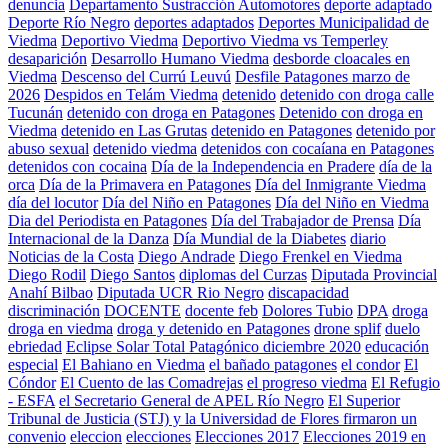
denuncia
Departamento Sustracción Automotores
deporte adaptado
Deporte Río Negro
deportes adaptados
Deportes Municipalidad de
Viedma
Deportivo Viedma
Deportivo Viedma vs Temperley
desaparición
Desarrollo Humano Viedma
desborde cloacales en
Viedma
Descenso del Currú Leuvú
Desfile Patagones marzo de
2026
Despidos en Telám Viedma
detenido
detenido con droga calle
Tucunán
detenido con droga en Patagones
Detenido con droga en
Viedma
detenido en Las Grutas
detenido en Patagones
detenido por
abuso sexual
detenido viedma
detenidos con cocaíana en Patagones
detenidos con cocaina
Día de la Independencia en Pradere
día de la
orca
Día de la Primavera en Patagones
Día del Inmigrante Viedma
día del locutor
Día del Niño en Patagones
Día del Niño en Viedma
Dia del Periodista en Patagones
Día del Trabajador de Prensa
Día
Internacional de la Danza
Día Mundial de la Diabetes
diario
Noticias de la Costa
Diego Andrade
Diego Frenkel en Viedma
Diego Rodil
Diego Santos
diplomas del Curzas
Diputada Provincial
Anahí Bilbao
Diputada UCR Rio Negro
discapacidad
discriminación
DOCENTE
docente feb
Dolores Tubio
DPA
droga
droga en viedma
droga y detenido en Patagones
drone splif
duelo
ebriedad
Eclipse Solar Total Patagónico diciembre 2020
educación
especial
El Bahiano en Viedma
el bañado patagones
el condor
El
Cóndor
El Cuento de las Comadrejas
el progreso viedma
El Refugio
- ESFA
el Secretario General de APEL Río Negro
El Superior
Tribunal de Justicia (STJ) y la Universidad de Flores firmaron un
convenio
eleccion
elecciones
Elecciones 2017
Elecciones 2019 en