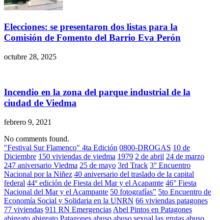
Elecciones: se presentaron dos listas para la
Comisión de Fomento del Barrio Eva Perón
octubre 28, 2025
Incendio en la zona del parque industrial de la
ciudad de Viedma
febrero 9, 2021
No comments found.
"Festival Sur Flamenco" 4ta Edición
0800-DROGAS
10 de
Diciembre
150 viviendas de viedma
1979
2 de abril
24 de marzo
247 aniversario Viedma
25 de mayo
3rd Track
3° Encuentro
Nacional por la Niñez
40 aniversario del traslado de la capital
federal
44º edición de Fiesta del Mar y el Acapamte
46° Fiesta
Nacional del Mar y el Acampante
50 fotografías”
5to Encuentro de
Economía Social y Solidaria en la UNRN
66 viviendas patagones
77 viviendas
911 RN Emergencias
Abel Pintos en Patagones
abigeato
abigeato Patagones
abuso
abuso sexual las grutas
abuso