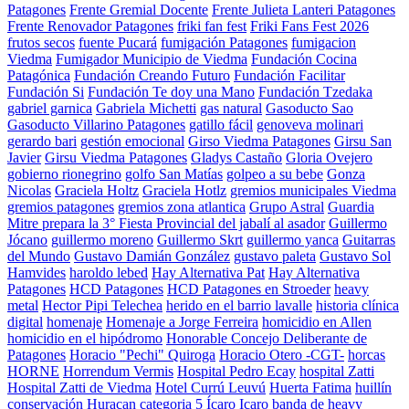
Patagones
Frente Gremial Docente
Frente Julieta Lanteri Patagones
Frente Renovador Patagones
friki fan fest
Friki Fans Fest 2026
frutos secos
fuente Pucará
fumigación Patagones
fumigacion
Viedma
Fumigador Municipio de Viedma
Fundación Cocina
Patagónica
Fundación Creando Futuro
Fundación Facilitar
Fundación Si
Fundación Te doy una Mano
Fundación Tzedaka
gabriel garnica
Gabriela Michetti
gas natural
Gasoducto Sao
Gasoducto Villarino Patagones
gatillo fácil
genoveva molinari
gerardo bari
gestión emocional
Girso Viedma Patagones
Girsu San
Javier
Girsu Viedma Patagones
Gladys Castaño
Gloria Ovejero
gobierno rionegrino
golfo San Matías
golpeo a su bebe
Gonza
Nicolas
Graciela Holtz
Graciela Hotlz
gremios municipales Viedma
gremios patagones
gremios zona atlantica
Grupo Astral
Guardia
Mitre prepara la 3° Fiesta Provincial del jabalí al asador
Guillermo
Jócano
guillermo moreno
Guillermo Skrt
guillermo yanca
Guitarras
del Mundo
Gustavo Damián González
gustavo paleta
Gustavo Sol
Hamvides
haroldo lebed
Hay Alternativa Pat
Hay Alternativa
Patagones
HCD Patagones
HCD Patagones en Stroeder
heavy
metal
Hector Pipi Telechea
herido en el barrio lavalle
historia clínica
digital
homenaje
Homenaje a Jorge Ferreira
homicidio en Allen
homicidio en el hipódromo
Honorable Concejo Deliberante de
Patagones
Horacio "Pechi" Quiroga
Horacio Otero -CGT-
horcas
HORNE
Horrendum Vermis
Hospital Pedro Ecay
hospital Zatti
Hospital Zatti de Viedma
Hotel Currú Leuvú
Huerta Fatima
huillín
conservación
Huracan categoria 5
Ícaro
Icaro banda de heavy