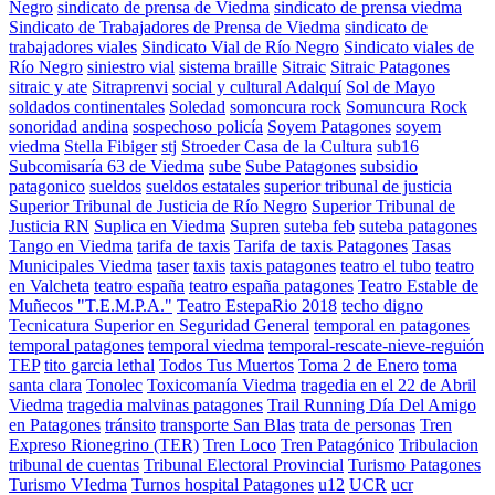
Negro
sindicato de prensa de Viedma
sindicato de prensa viedma
Sindicato de Trabajadores de Prensa de Viedma
sindicato de
trabajadores viales
Sindicato Vial de Río Negro
Sindicato viales de
Río Negro
siniestro vial
sistema braille
Sitraic
Sitraic Patagones
sitraic y ate
Sitraprenvi
social y cultural Adalquí
Sol de Mayo
soldados continentales
Soledad
somoncura rock
Somuncura Rock
sonoridad andina
sospechoso policía
Soyem Patagones
soyem
viedma
Stella Fibiger
stj
Stroeder Casa de la Cultura
sub16
Subcomisaría 63 de Viedma
sube
Sube Patagones
subsidio
patagonico
sueldos
sueldos estatales
superior tribunal de justicia
Superior Tribunal de Justicia de Río Negro
Superior Tribunal de
Justicia RN
Suplica en Viedma
Supren
suteba feb
suteba patagones
Tango en Viedma
tarifa de taxis
Tarifa de taxis Patagones
Tasas
Municipales Viedma
taser
taxis
taxis patagones
teatro el tubo
teatro
en Valcheta
teatro españa
teatro españa patagones
Teatro Estable de
Muñecos "T.E.M.P.A."
Teatro EstepaRio 2018
techo digno
Tecnicatura Superior en Seguridad General
temporal en patagones
temporal patagones
temporal viedma
temporal-rescate-nieve-reguión
TEP
tito garcia lethal
Todos Tus Muertos
Toma 2 de Enero
toma
santa clara
Tonolec
Toxicomanía Viedma
tragedia en el 22 de Abril
Viedma
tragedia malvinas patagones
Trail Running Día Del Amigo
en Patagones
tránsito
transporte San Blas
trata de personas
Tren
Expreso Rionegrino (TER)
Tren Loco
Tren Patagónico
Tribulacion
tribunal de cuentas
Tribunal Electoral Provincial
Turismo Patagones
Turismo VIedma
Turnos hospital Patagones
u12
UCR
ucr