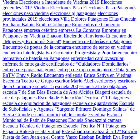
Viedma
Elecciones a Intendente de Viedma 2019
Elecciones
generales 2017 Viedma
Elecciones Paso
Elecciones Paso Patagones
elecciones paso viedma
elecciones pj patagones
elecciones
provinciales 2019
elecciones Villa Dolores Patagones
Elías Chucair
Emiliano Balbin
Emilio Collueque
Empleados de Comercio
Patagones
empresa ceferino
empresa La Comarca
Emprotur
en
Patagones
en Viedma
Enacom
Enciende el Invierno
Encuentro de
"Mujeres y Economía Social"
Encuentro de baterías en Patagones
Encuentro de poetas de la comarca
encuentro de teatro en viedma
encuentro interlegislativo
Encuentro Progresista y Popular
encuentro
recreativo de batería en Patagones
enfermedad cardiovascular
enfermería
entrega de certificados de “Cuidadores Domiciliarios”
entrega de papas patagones
entrega de ropa municipio de Patagones
EnTV
Entv y Radio Encuentro
epilepsia
Eruca Sativa en Viedma
Escénica Teatro de Grupo
escritor Mario Abel
escritores y escritoras
de la Comarca
Escuela 15
escuela 200
escuela 21 de patagones
escuela 7 de San Blas
Escuela de Arte Alcides Biagetti
escuela de
arte de patagones
Escuela de Educación Técnica n° 1 Patagones
escuela de equitacion de patagones
escuela de guardavidas
Escuela
de Suboficiales y Agentes "Sargento Primero Domingo Salinas" de
Sierra Grande
escuela municipal de canotaje viedma
Escuela
Municipal de Patín de Patagones
Escuela Spegazzini camara
Escuela Técnica de Patagones
Escuela Técnica N°1 Patagones
Espacio Rakesh
estafa virtual
Este sábado se realizará la 12º Edición
Fiesta de San Juan en el Centro Vasco
Esteban Bullrich
Eva Perón