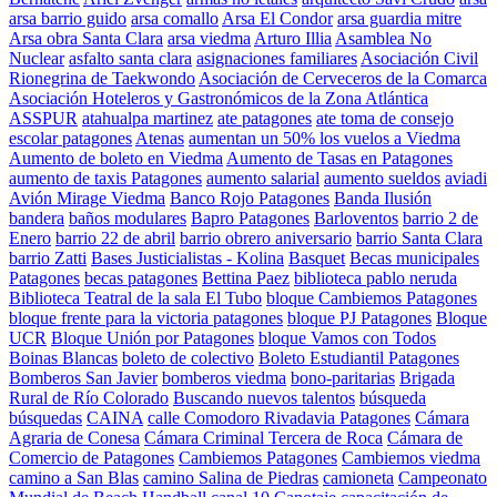
arsa barrio guido
arsa comallo
Arsa El Condor
arsa guardia mitre
Arsa obra Santa Clara
arsa viedma
Arturo Illia
Asamblea No
Nuclear
asfalto santa clara
asignaciones familiares
Asociación Civil
Rionegrina de Taekwondo
Asociación de Cerveceros de la Comarca
Asociación Hoteleros y Gastronómicos de la Zona Atlántica
ASSPUR
atahualpa martinez
ate patagones
ate toma de consejo
escolar patagones
Atenas
aumentan un 50% los vuelos a Viedma
Aumento de boleto en Viedma
Aumento de Tasas en Patagones
aumento de taxis Patagones
aumento salarial
aumento sueldos
aviadi
Avión Mirage Viedma
Banco Rojo Patagones
Banda Ilusión
bandera
baños modulares
Bapro Patagones
Barloventos
barrio 2 de
Enero
barrio 22 de abril
barrio obrero aniversario
barrio Santa Clara
barrio Zatti
Bases Justicialistas - Kolina
Basquet
Becas municipales
Patagones
becas patagones
Bettina Paez
biblioteca pablo neruda
Biblioteca Teatral de la sala El Tubo
bloque Cambiemos Patagones
bloque frente para la victoria patagones
bloque PJ Patagones
Bloque
UCR
Bloque Unión por Patagones
bloque Vamos con Todos
Boinas Blancas
boleto de colectivo
Boleto Estudiantil Patagones
Bomberos San Javier
bomberos viedma
bono-paritarias
Brigada
Rural de Río Colorado
Buscando nuevos talentos
búsqueda
búsquedas
CAINA
calle Comodoro Rivadavia Patagones
Cámara
Agraria de Conesa
Cámara Criminal Tercera de Roca
Cámara de
Comercio de Patagones
Cambiemos Patagones
Cambiemos viedma
camino a San Blas
camino Salina de Piedras
camioneta
Campeonato