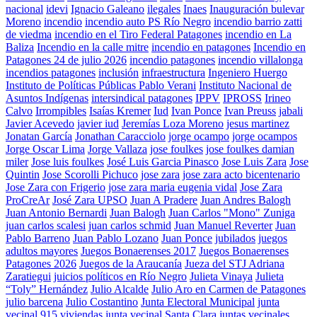
nacional
idevi
Ignacio Galeano
ilegales
Inaes
Inauguración bulevar
Moreno
incendio
incendio auto PS Río Negro
incendio barrio zatti
de viedma
incendio en el Tiro Federal Patagones
incendio en La
Baliza
Incendio en la calle mitre
incendio en patagones
Incendio en
Patagones 24 de julio 2026
incendio patagones
incendio villalonga
incendios patagones
inclusión
infraestructura
Ingeniero Huergo
Instituto de Políticas Públicas Pablo Verani
Instituto Nacional de
Asuntos Indígenas
intersindical patagones
IPPV
IPROSS
Irineo
Calvo
Irrompibles
Isaías Kremer
Iud
Ivan Ponce
Ivan Preuss
jabali
Javier Acevedo
javier iud
Jeremías Loza Moreno
jesus martinez
Jonatan García
Jonathan Caracciolo
jorge ocampo
jorge ocampos
Jorge Oscar Lima
Jorge Vallaza
jose foulkes
jose foulkes damian
miler
Jose luis foulkes
José Luis Garcia Pinasco
Jose Luis Zara
Jose
Quintin
Jose Scorolli Pichuco
jose zara
jose zara acto bicentenario
Jose Zara con Frigerio
jose zara maria eugenia vidal
Jose Zara
ProCreAr
José Zara UPSO
Juan A Pradere
Juan Andres Balogh
Juan Antonio Bernardi
Juan Balogh
Juan Carlos "Mono" Zuniga
juan carlos scalesi
juan carlos schmid
Juan Manuel Reverter
Juan
Pablo Barreno
Juan Pablo Lozano
Juan Ponce
jubilados
juegos
adultos mayores
Juegos Bonaerenses 2017
Juegos Bonaerenses
Patagones 2026
Juegos de la Araucanía
Jueza del STJ Adriana
Zaratiegui
juicios políticos en Río Negro
Julieta Vinaya
Julieta
“Toly” Hernández
Julio Alcalde
Julio Aro en Carmen de Patagones
julio barcena
Julio Costantino
Junta Electoral Municipal
junta
vecinal 915 viviendas
junta vecinal Santa Clara
juntas vecinales