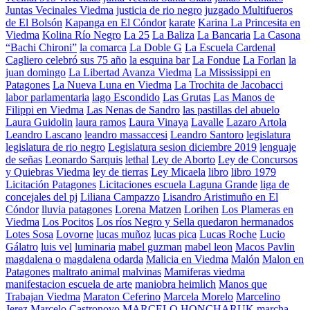
Juntas Vecinales Viedma
justicia de rio negro
juzgado Multifueros
de El Bolsón
Kapanga en El Cóndor
karate
Karina La Princesita en
Viedma
Kolina Río Negro
La 25
La Baliza
La Bancaria
La Casona
“Bachi Chironi”
la comarca
La Doble G
La Escuela Cardenal
Cagliero celebró sus 75 año
la esquina bar
La Fondue
La Forlan
la
juan domingo
La Libertad Avanza Viedma
La Mississippi en
Patagones
La Nueva Luna en Viedma
La Trochita de Jacobacci
labor parlamentaria
lago Escondido
Las Grutas
Las Manos de
Filippi en Viedma
Las Nenas de Sandro
las pastillas del abuelo
Laura Guidolin
laura ramos
Laura Vinaya
Lavalle
Lazaro Artola
Leandro Lascano
leandro massaccesi
Leandro Santoro
legislatura
legislatura de rio negro
Legislatura sesion diciembre 2019
lenguaje
de señas
Leonardo Sarquis
lethal
Ley de Aborto
Ley de Concursos
y Quiebras Viedma
ley de tierras
Ley Micaela
libro
libro 1979
Licitación Patagones
Licitaciones escuela Laguna Grande
liga de
concejales del pj
Liliana Campazzo
Lisandro Aristimuño en El
Cóndor
lluvia patagones
Lorena Matzen
Lorihen
Los Plameras en
Viedma
Los Pocitos
Los ríos Negro y Sella quedaron hermanados
Lotes Sosa
Lovorne
lucas muñoz
lucas pica
Lucas Roche
Lucio
Gálatro
luis vel
luminaria
mabel guzman
mabel leon
Macos Pavlin
magdalena o
magdalena odarda
Malicia en Viedma
Malón
Malon en
Patagones
maltrato animal
malvinas
Mamiferas viedma
manifestacion escuela de arte
maniobra heimlich
Manos que
Trabajan Viedma
Maraton Ceferino
Marcela Morelo
Marcelino
Jerez
Marcelo Castronovo
MARCELO HONCHARUK
marcha