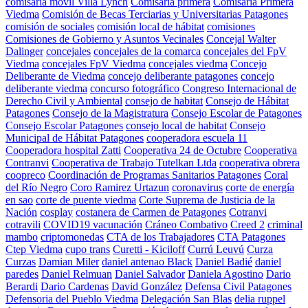
comisaría móvil Villa Lynch
Comisaría primera
Comisaria Primera
Viedma
Comisión de Becas Terciarias y Universitarias Patagones
comisión de sociales
comisión local de hábitat
comisiones
Comisiones de Gobierno y Asuntos Vecinales
Concejal Walter
Dalinger
concejales
concejales de la comarca
concejales del FpV
Viedma
concejales FpV Viedma
concejales viedma
Concejo
Deliberante de Viedma
concejo deliberante patagones
concejo
deliberante viedma
concurso fotográfico
Congreso Internacional de
Derecho Civil y Ambiental
consejo de habitat
Consejo de Hábitat
Patagones
Consejo de la Magistratura
Consejo Escolar de Patagones
Consejo Escolar Patagones
consejo local de habitat
Consejo
Municipal de Hábitat Patagones
cooperadora escuela 11
Cooperadora hospital Zatti
Cooperativa 24 de Octubre
Cooperativa
Contranvi
Cooperativa de Trabajo Tutelkan Ltda
cooperativa obrera
coopreco
Coordinación de Programas Sanitarios Patagones
Coral
del Río Negro
Coro Ramirez Urtazun
coronavirus
corte de energía
en sao
corte de puente viedma
Corte Suprema de Justicia de la
Nación
cosplay
costanera de Carmen de Patagones
Cotranvi
cotravili
COVID19 vacunación
Cráneo Combativo
Creed 2
criminal
mambo
criptomonedas
CTA de los Trabajadores
CTA Patagones
Ctep Viedma
cupo trans
Curetti - Kiciloff
Currú Leuvú
Curza
Curzas
Damian Miler
daniel antenao Black
Daniel Badié
daniel
paredes
Daniel Relmuan
Daniel Salvador
Daniela Agostino
Dario
Berardi
Dario Cardenas
David González
Defensa Civil Patagones
Defensoria del Pueblo Viedma
Delegación San Blas
delia ruppel