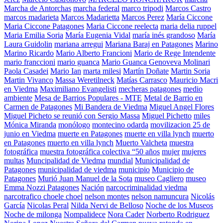
Marcha de Antorchas
marcha federal
marco tripodi
Marcos Castro
marcos madarieta
Marcos Madarietta
Marcos Perez
María Ciccone
Maria Ciccone Patagones
Maria Ciccone reelecta
maria delia ruppel
Maria Emilia Soria
María Eugenia Vidal
maría inés grandoso
María
Laura Guidolin
mariana arregui
Mariana Baraj en Patagones
Marino
Marino Ricardo
Mario Alberto Francioni
Mario de Rege Intendente
mario franccioni
mario guanca
Mario Guanca Genoveva Molinari
Paola Casadei
Mario Ian
marta milesi
Martín Doñate
Martin Soria
Martin Vivanco
Massa Weretilneck
Matías Carrasco
Mauricio Macri
en Viedma
Maximiliano Evangelisti
mecheras patagones
medio
ambiente
Mesa de Barrios Populares - MTE
Metal de Barrio en
Carmen de Patagones
Mi Bandera de Viedma
Miguel Angel Flores
Miguel Picheto se reunió con Sergio Massa
Miguel Pichetto
miles
Mónica Miranda
monólogo
montecino odarda
movilizacion 25 de
junio en Viedma
muerte en Patagones
muerte en villa lynch
muerto
en Patagones
muerto en villa lynch
Muerto Valcheta
muestra
fotográfica
muestra fotográfica colectiva “50 años
mujer
mujeres
multas
Muncipalidad de Viedma
mundial
Municipalidad de
Patagones
municipalidad de viedma
municipio
Municipio de
Patagones
Murió Juan Manuel de la Sota
museo Cagliero
museo
Emma Nozzi Patagones
Nación
narcocriminalidad viedma
narcotrafico choele choel
nelson montes
nelson namuncura
Nicolás
García
Nicolas Peral
Nilda Nervi de Belloso
Noche de los Museos
Noche de milonga
Nompalidece
Nora Cader
Norberto Rodriguez