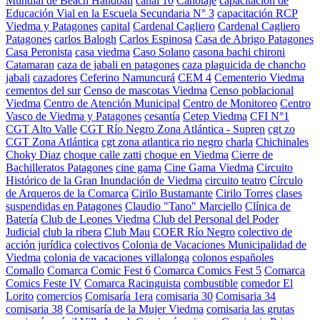
Mundial de Beach Handball
canal 10
Canotaje
capacitación de
Educación Vial en la Escuela Secundaria N° 3
capacitación RCP
Viedma y Patagones
capital
Cardenal Cagliero
Cardenal Cagliero
Patagones
carlos Balogh
Carlos Espinosa
Casa de Abrigo Patagones
Casa Peronista
casa viedma
Caso Solano
casona bachi chironi
Catamaran
caza de jabali en patagones
caza plaguicida de chancho
jabali
cazadores
Ceferino Namuncurá
CEM 4
Cementerio Viedma
cementos del sur
Censo de mascotas Viedma
Censo poblacional
Viedma
Centro de Atención Municipal
Centro de Monitoreo
Centro
Vasco de Viedma y Patagones
cesantía
Cetep Viedma
CFI N°1
CGT Alto Valle
CGT Río Negro Zona Atlántica - Supren
cgt zo
CGT Zona Atlántica
cgt zona atlantica rio negro
charla
Chichinales
Choky Diaz
choque calle zatti
choque en Viedma
Cierre de
Bachilleratos Patagones
cine gama
Cine Gama Viedma
Circuito
Histórico de la Gran Inundación de Viedma
circuito teatro
Círculo
de Arqueros de la Comarca
Cirilo Bustamante
Cirilo Torres
clases
suspendidas en Patagones
Claudio "Tano" Marciello
Clínica de
Batería
Club de Leones Viedma
Club del Personal del Poder
Judicial
club la ribera
Club Mau
COER Río Negro
colectivo de
acción jurídica
colectivos
Colonia de Vacaciones Municipalidad de
Viedma
colonia de vacaciones villalonga
colonos españoles
Comallo
Comarca Comic Fest 6
Comarca Comics Fest 5
Comarca
Comics Feste IV
Comarca Racinguista
combustible
comedor El
Lorito
comercios
Comisaría 1era
comisaria 30
Comisaria 34
comisaria 38
Comisaría de la Mujer Viedma
comisaria las grutas