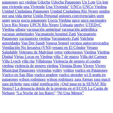
patagones
ucr viedma
Udocba
Udocba Patagones
Un Lote
Un lote
una vivienda
una Vivienda
Una Vivienda"
UNCo
UNCo Viedma
Unidad Ciudadana Patagones
Unidad Ciudadana Río Negro
unidos
por una vida mejor
Unión Personal
uniones convivenciales
unrn
unter
uocra
uocra patagones
Uocra Viedma
upcn
upcn nacionales
Upcn Rio Negro
UPCN Río Negro
Ushuaia
utedyc
UTEDyC
Viedma
uthgra
vacunación antigripal
vacunación antirrábica
vacunas antigripales
Vacunatorio hospital Zatti
Vacunatorio
Patagones
vacunatorio viedma
Vacunatorio Zatti
Valcheta
autoridades
Van Der Sandt
Vanesa Seguel
vecinos autoconvocados
Ventilación No Invasiva (VNI)
verano en El Cóndor
Verano
Saludable
Veterano de Malvinas
vetos
videojuegos
Viedma
Viedma
Digital
Viejas Locas en Viedma
villa 7 de marzo
Villa del Carmen
Villa Lynch
villa rita
Villalonga
Violencia de genero el condor
viedma
violencia de genero viedma
Virginia Bono
Vivero
Vivero
Municipal Patagones
viviendas
volley
voltios
vuelco en Patagones
Vuelco en San Blas
vuelco pradere
vuelco stroeder
wi fi gratis en
patagones
wilson rodrgiuez
wilson rodriguez
zara Atenas
zara macri
zara pichetto
zara vidal
zonificación
¿Qué pasa en la SENAF Río
Negro? La denuncia detrás de la protesta en el ECOS La Casita de
Nehuen
“La Noche de los Bares”
“Ni Una Menos”