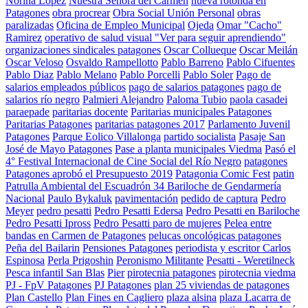
Norina Lopez
Nuestra Señora del Carmen
nueva rotonda en
Patagones
obra procrear
Obra Social Unión Personal
obras
paralizadas
Oficina de Empleo Municipal
Ojeda
Omar "Cacho"
Ramirez
operativo de salud visual "Ver para seguir aprendiendo"
organizaciones sindicales patagones
Oscar Collueque
Oscar Meilán
Oscar Veloso
Osvaldo Rampellotto
Pablo Barreno
Pablo Cifuentes
Pablo Diaz
Pablo Melano
Pablo Porcelli
Pablo Soler
Pago de
salarios empleados públicos
pago de salarios patagones
pago de
salarios río negro
Palmieri Alejandro
Paloma Tubio
paola casadei
paraepade
paritarias docente
Paritarias municipales Patagones
Paritarias Patagones
paritarias patagones 2017
Parlamento Juvenil
Patagones
Parque Eolico Villalonga
partido socialista
Pasaje San
José de Mayo Patagones
Pase a planta municipales Viedma
Pasó el
4° Festival Internacional de Cine Social del Río Negro
patagones
Patagones aprobó el Presupuesto 2019
Patagonia Comic Fest
patin
Patrulla Ambiental del Escuadrón 34 Bariloche de Gendarmería
Nacional
Paulo Bykaluk
pavimentación
pedido de captura
Pedro
Meyer
pedro pesatti
Pedro Pesatti Edersa
Pedro Pesatti en Bariloche
Pedro Pesatti Ipross
Pedro Pesatti paro de mujeres
Pelea entre
bandas en Carmen de Patagones
pelucas oncológicas patagones
Peña del Bailarin
Pensiones Patagones
periodista y escritor Carlos
Espinosa
Perla Prigoshin
Peronismo Militante
Pesatti - Weretilneck
Pesca infantil San Blas
Pier
pirotecnia patagones
pirotecnia viedma
PJ - FpV Patagones
PJ Patagones
plan 25 viviendas de patagones
Plan Castello
Plan Fines en Cagliero
plaza alsina
plaza Lacarra de