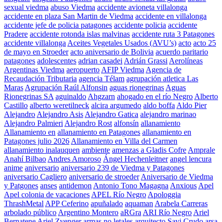
sexual viedma
abuso Viedma
accidente avioneta villalonga
accidente en plaza San Martin de Viedma
accidente en villalonga
accidente jefe de policia patagones
accidente policia
accidente
Pradere
accidente rotonda islas malvinas
accidente ruta 3 Patagones
accidente villalonga
Aceites Vegetales Usados (AVU’s)
acto
acto 25
de mayo en Stroeder
acto aniversario de Bolivia
acuerdo paritario
patagones
adolescentes
adrian casadei
Adrián Grassi
Aerolíneas
Argentinas Viedma
aeropuerto
AFIP Viedma
Agencia de
Recaudación Tributaria
agencia Télam
agrupación atletica Las
Maras
Agrupación Raúl Alfonsin
aguas rionegrinas
Aguas
Rionegrinas SA
aguinaldo
Ahgzarn
ahogado en el río Negro
Alberto
Castillo
alberto weretilneck
alcira argumedo
aldo boffa
Aldo Pier
Alejandro
Alejandro Asis
Alejandro Gatica
alejandro marinao
Alejandro Palmieri
Alejandro Rost
alfonsín
allanamiento
Allanamiento en
allanamiento en Patagones
allanamiento en
Patagones julio 2026
Allanamiento en Villa del Carmen
allanamiento inalauquen
ambiente
amenzas a Gladis Cofre
Amprale
Anahí Bilbao
Andres Amoroso
Ángel Hechenleitner
angel lencura
anime
aniversario
aniversario 239 de Viedma y Patagones
aniversario Cagliero
aniversario de stroeder
Aniversario de Viedma
y Patgones
anses
antidemon
Antonio Tono Magagna
Anxious
Apel
Apel colonia de vacaciones
APEL Río Negro
Apologgia
ThrashMetal
APP Ceferino
apuñalado
aquaman
Arabela Carreras
arbolado público
Argentino Montero
aRGra
ARI Río Negro
Ariel
Bernatene
Ariel Zvenger
armas no letales
arquitecto Savi Crudo
arsa