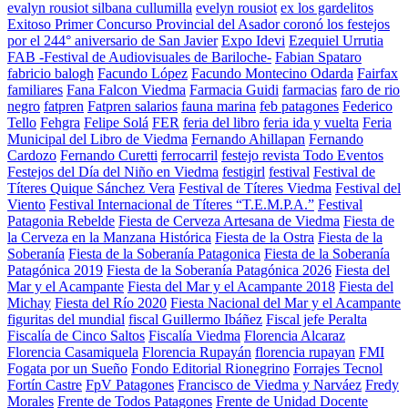
evalyn rousiot silbana cullumilla
evelyn rousiot
ex los gardelitos
Exitoso Primer Concurso Provincial del Asador coronó los festejos
por el 244° aniversario de San Javier
Expo Idevi
Ezequiel Urrutia
FAB -Festival de Audiovisuales de Bariloche-
Fabian Spataro
fabricio balogh
Facundo López
Facundo Montecino Odarda
Fairfax
familiares
Fana Falcon Viedma
Farmacia Guidi
farmacias
faro de rio
negro
fatpren
Fatpren salarios
fauna marina
feb patagones
Federico
Tello
Fehgra
Felipe Solá
FER
feria del libro
feria ida y vuelta
Feria
Municipal del Libro de Viedma
Fernando Ahillapan
Fernando
Cardozo
Fernando Curetti
ferrocarril
festejo revista Todo Eventos
Festejos del Día del Niño en Viedma
festigirl
festival
Festival de
Títeres Quique Sánchez Vera
Festival de Títeres Viedma
Festival del
Viento
Festival Internacional de Títeres “T.E.M.P.A.”
Festival
Patagonia Rebelde
Fiesta de Cerveza Artesana de Viedma
Fiesta de
la Cerveza en la Manzana Histórica
Fiesta de la Ostra
Fiesta de la
Soberanía
Fiesta de la Soberanía Patagonica
Fiesta de la Soberanía
Patagónica 2019
Fiesta de la Soberanía Patagónica 2026
Fiesta del
Mar y el Acampante
Fiesta del Mar y el Acampante 2018
Fiesta del
Michay
Fiesta del Río 2020
Fiesta Nacional del Mar y el Acampante
figuritas del mundial
fiscal Guillermo Ibáñez
Fiscal jefe Peralta
Fiscalía de Cinco Saltos
Fiscalía Viedma
Florencia Alcaraz
Florencia Casamiquela
Florencia Rupayán
florencia rupayan
FMI
Fogata por un Sueño
Fondo Editorial Rionegrino
Forrajes Tecnol
Fortín Castre
FpV Patagones
Francisco de Viedma y Narváez
Fredy
Morales
Frente de Todos Patagones
Frente de Unidad Docente