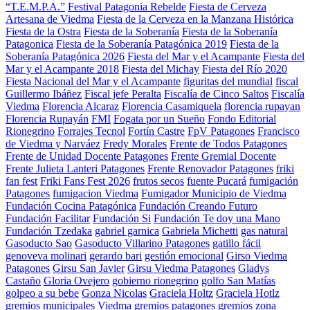
“T.E.M.P.A.”
Festival Patagonia Rebelde
Fiesta de Cerveza
Artesana de Viedma
Fiesta de la Cerveza en la Manzana Histórica
Fiesta de la Ostra
Fiesta de la Soberanía
Fiesta de la Soberanía
Patagonica
Fiesta de la Soberanía Patagónica 2019
Fiesta de la
Soberanía Patagónica 2026
Fiesta del Mar y el Acampante
Fiesta del
Mar y el Acampante 2018
Fiesta del Michay
Fiesta del Río 2020
Fiesta Nacional del Mar y el Acampante
figuritas del mundial
fiscal
Guillermo Ibáñez
Fiscal jefe Peralta
Fiscalía de Cinco Saltos
Fiscalía
Viedma
Florencia Alcaraz
Florencia Casamiquela
florencia rupayan
Florencia Rupayán
FMI
Fogata por un Sueño
Fondo Editorial
Rionegrino
Forrajes Tecnol
Fortín Castre
FpV Patagones
Francisco
de Viedma y Narváez
Fredy Morales
Frente de Todos Patagones
Frente de Unidad Docente Patagones
Frente Gremial Docente
Frente Julieta Lanteri Patagones
Frente Renovador Patagones
friki
fan fest
Friki Fans Fest 2026
frutos secos
fuente Pucará
fumigación
Patagones
fumigacion Viedma
Fumigador Municipio de Viedma
Fundación Cocina Patagónica
Fundación Creando Futuro
Fundación Facilitar
Fundación Si
Fundación Te doy una Mano
Fundación Tzedaka
gabriel garnica
Gabriela Michetti
gas natural
Gasoducto Sao
Gasoducto Villarino Patagones
gatillo fácil
genoveva molinari
gerardo bari
gestión emocional
Girso Viedma
Patagones
Girsu San Javier
Girsu Viedma Patagones
Gladys
Castaño
Gloria Ovejero
gobierno rionegrino
golfo San Matías
golpeo a su bebe
Gonza Nicolas
Graciela Holtz
Graciela Hotlz
gremios municipales Viedma
gremios patagones
gremios zona