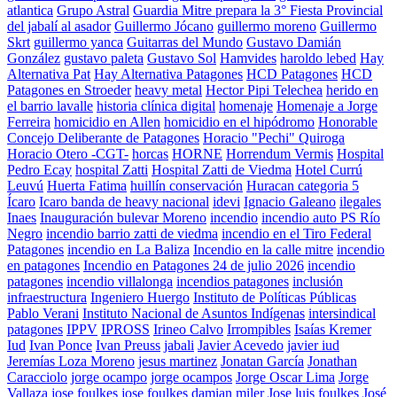
atlantica
Grupo Astral
Guardia Mitre prepara la 3° Fiesta Provincial
del jabalí al asador
Guillermo Jócano
guillermo moreno
Guillermo
Skrt
guillermo yanca
Guitarras del Mundo
Gustavo Damián
González
gustavo paleta
Gustavo Sol
Hamvides
haroldo lebed
Hay
Alternativa Pat
Hay Alternativa Patagones
HCD Patagones
HCD
Patagones en Stroeder
heavy metal
Hector Pipi Telechea
herido en
el barrio lavalle
historia clínica digital
homenaje
Homenaje a Jorge
Ferreira
homicidio en Allen
homicidio en el hipódromo
Honorable
Concejo Deliberante de Patagones
Horacio "Pechi" Quiroga
Horacio Otero -CGT-
horcas
HORNE
Horrendum Vermis
Hospital
Pedro Ecay
hospital Zatti
Hospital Zatti de Viedma
Hotel Currú
Leuvú
Huerta Fatima
huillín conservación
Huracan categoria 5
Ícaro
Icaro banda de heavy nacional
idevi
Ignacio Galeano
ilegales
Inaes
Inauguración bulevar Moreno
incendio
incendio auto PS Río
Negro
incendio barrio zatti de viedma
incendio en el Tiro Federal
Patagones
incendio en La Baliza
Incendio en la calle mitre
incendio
en patagones
Incendio en Patagones 24 de julio 2026
incendio
patagones
incendio villalonga
incendios patagones
inclusión
infraestructura
Ingeniero Huergo
Instituto de Políticas Públicas
Pablo Verani
Instituto Nacional de Asuntos Indígenas
intersindical
patagones
IPPV
IPROSS
Irineo Calvo
Irrompibles
Isaías Kremer
Iud
Ivan Ponce
Ivan Preuss
jabali
Javier Acevedo
javier iud
Jeremías Loza Moreno
jesus martinez
Jonatan García
Jonathan
Caracciolo
jorge ocampo
jorge ocampos
Jorge Oscar Lima
Jorge
Vallaza
jose foulkes
jose foulkes damian miler
Jose luis foulkes
José