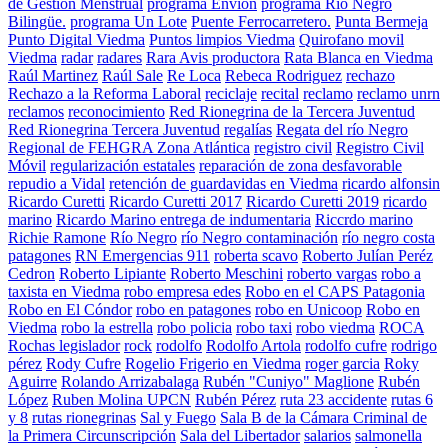
de Gestión Menstrual
programa Envion
programa Río Negro
Bilingüe.
programa Un Lote
Puente Ferrocarretero.
Punta Bermeja
Punto Digital Viedma
Puntos limpios Viedma
Quirofano movil
Viedma
radar
radares
Rara Avis productora
Rata Blanca en Viedma
Raúl Martinez
Raúl Sale
Re Loca
Rebeca Rodriguez
rechazo
Rechazo a la Reforma Laboral
reciclaje
recital
reclamo
reclamo unrn
reclamos
reconocimiento
Red Rionegrina de la Tercera Juventud
Red Rionegrina Tercera Juventud
regalías
Regata del río Negro
Regional de FEHGRA Zona Atlántica
registro civil
Registro Civil
Móvil
regularización estatales
reparación de zona desfavorable
repudio a Vidal
retención de guardavidas en Viedma
ricardo alfonsin
Ricardo Curetti
Ricardo Curetti 2017
Ricardo Curetti 2019
ricardo
marino
Ricardo Marino entrega de indumentaria
Riccrdo marino
Richie Ramone
Río Negro
río Negro contaminación
río negro costa
patagones
RN Emergencias 911
roberta scavo
Roberto Julían Peréz
Cedron
Roberto Lipiante
Roberto Meschini
roberto vargas
robo a
taxista en Viedma
robo empresa edes
Robo en el CAPS Patagonia
Robo en El Cóndor
robo en patagones
robo en Unicoop
Robo en
Viedma
robo la estrella
robo policia
robo taxi
robo viedma
ROCA
Rochas legislador
rock
rodolfo
Rodolfo Artola
rodolfo cufre
rodrigo
pérez
Rody Cufre
Rogelio Frigerio en Viedma
roger garcia
Roky
Aguirre
Rolando Arrizabalaga
Rubén "Cuniyo" Maglione
Rubén
López
Ruben Molina UPCN
Rubén Pérez
ruta 23 accidente
rutas 6
y 8
rutas rionegrinas
Sal y Fuego
Sala B de la Cámara Criminal de
la Primera Circunscripción
Sala del Libertador
salarios
salmonella