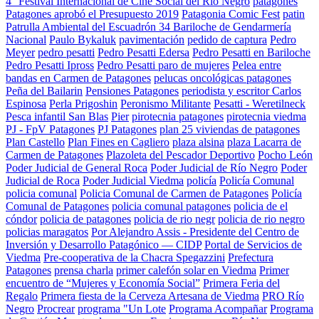
4° Festival Internacional de Cine Social del Río Negro
patagones
Patagones aprobó el Presupuesto 2019
Patagonia Comic Fest
patin
Patrulla Ambiental del Escuadrón 34 Bariloche de Gendarmería
Nacional
Paulo Bykaluk
pavimentación
pedido de captura
Pedro
Meyer
pedro pesatti
Pedro Pesatti Edersa
Pedro Pesatti en Bariloche
Pedro Pesatti Ipross
Pedro Pesatti paro de mujeres
Pelea entre
bandas en Carmen de Patagones
pelucas oncológicas patagones
Peña del Bailarin
Pensiones Patagones
periodista y escritor Carlos
Espinosa
Perla Prigoshin
Peronismo Militante
Pesatti - Weretilneck
Pesca infantil San Blas
Pier
pirotecnia patagones
pirotecnia viedma
PJ - FpV Patagones
PJ Patagones
plan 25 viviendas de patagones
Plan Castello
Plan Fines en Cagliero
plaza alsina
plaza Lacarra de
Carmen de Patagones
Plazoleta del Pescador Deportivo
Pocho León
Poder Judicial de General Roca
Poder Judicial de Río Negro
Poder
Judicial de Roca
Poder Judicial Viedma
policía
Policía Comunal
policia comunal
Policia Comunal de Carmen de Patagones
Policía
Comunal de Patagones
policia comunal patagones
policia de el
cóndor
policia de patagones
policia de rio negr
policia de rio negro
policias maragatos
Por Alejandro Assis - Presidente del Centro de
Inversión y Desarrollo Patagónico — CIDP
Portal de Servicios de
Viedma
Pre-cooperativa de la Chacra Spegazzini
Prefectura
Patagones
prensa charla
primer calefón solar en Viedma
Primer
encuentro de “Mujeres y Economía Social”
Primera Feria del
Regalo
Primera fiesta de la Cerveza Artesana de Viedma
PRO Río
Negro
Procrear
programa "Un Lote
Programa Acompañar
Programa