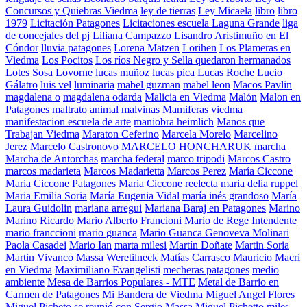
Concursos y Quiebras Viedma
ley de tierras
Ley Micaela
libro
libro
1979
Licitación Patagones
Licitaciones escuela Laguna Grande
liga
de concejales del pj
Liliana Campazzo
Lisandro Aristimuño en El
Cóndor
lluvia patagones
Lorena Matzen
Lorihen
Los Plameras en
Viedma
Los Pocitos
Los ríos Negro y Sella quedaron hermanados
Lotes Sosa
Lovorne
lucas muñoz
lucas pica
Lucas Roche
Lucio
Gálatro
luis vel
luminaria
mabel guzman
mabel leon
Macos Pavlin
magdalena o
magdalena odarda
Malicia en Viedma
Malón
Malon en
Patagones
maltrato animal
malvinas
Mamiferas viedma
manifestacion escuela de arte
maniobra heimlich
Manos que
Trabajan Viedma
Maraton Ceferino
Marcela Morelo
Marcelino
Jerez
Marcelo Castronovo
MARCELO HONCHARUK
marcha
Marcha de Antorchas
marcha federal
marco tripodi
Marcos Castro
marcos madarieta
Marcos Madarietta
Marcos Perez
María Ciccone
Maria Ciccone Patagones
Maria Ciccone reelecta
maria delia ruppel
Maria Emilia Soria
María Eugenia Vidal
maría inés grandoso
María
Laura Guidolin
mariana arregui
Mariana Baraj en Patagones
Marino
Marino Ricardo
Mario Alberto Francioni
Mario de Rege Intendente
mario franccioni
mario guanca
Mario Guanca Genoveva Molinari
Paola Casadei
Mario Ian
marta milesi
Martín Doñate
Martin Soria
Martin Vivanco
Massa Weretilneck
Matías Carrasco
Mauricio Macri
en Viedma
Maximiliano Evangelisti
mecheras patagones
medio
ambiente
Mesa de Barrios Populares - MTE
Metal de Barrio en
Carmen de Patagones
Mi Bandera de Viedma
Miguel Angel Flores
Miguel Picheto se reunió con Sergio Massa
Miguel Pichetto
miles