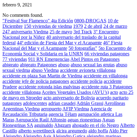
febrero 9, 2021
No comments found.
"Festival Sur Flamenco" 4ta Edición
0800-DROGAS
10 de
Diciembre
150 viviendas de viedma
1979
2 de abril
24 de marzo
247 aniversario Viedma
25 de mayo
3rd Track
3° Encuentro
Nacional por la Niñez
40 aniversario del traslado de la capital
federal
44º edición de Fiesta del Mar y el Acapamte
46° Fiesta
Nacional del Mar y el Acampante
50 fotografías”
5to Encuentro de
Economía Social y Solidaria en la UNRN
66 viviendas patagones
77 viviendas
911 RN Emergencias
Abel Pintos en Patagones
abigeato
abigeato Patagones
abuso
abuso sexual las grutas
abuso
sexual viedma
abuso Viedma
accidente avioneta villalonga
accidente en plaza San Martin de Viedma
accidente en villalonga
accidente jefe de policia patagones
accidente policia
accidente
Pradere
accidente rotonda islas malvinas
accidente ruta 3 Patagones
accidente villalonga
Aceites Vegetales Usados (AVU’s)
acto
acto 25
de mayo en Stroeder
acto aniversario de Bolivia
acuerdo paritario
patagones
adolescentes
adrian casadei
Adrián Grassi
Aerolíneas
Argentinas Viedma
aeropuerto
AFIP Viedma
Agencia de
Recaudación Tributaria
agencia Télam
agrupación atletica Las
Maras
Agrupación Raúl Alfonsin
aguas rionegrinas
Aguas
Rionegrinas SA
aguinaldo
Ahgzarn
ahogado en el río Negro
Alberto
Castillo
alberto weretilneck
alcira argumedo
aldo boffa
Aldo Pier
Alejandro
Alejandro Asis
Alejandro Gatica
alejandro marinao