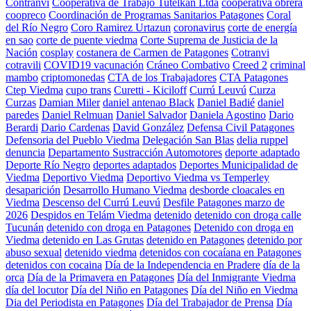
Contranvi
Cooperativa de Trabajo Tutelkan Ltda
cooperativa obrera
coopreco
Coordinación de Programas Sanitarios Patagones
Coral
del Río Negro
Coro Ramirez Urtazun
coronavirus
corte de energía
en sao
corte de puente viedma
Corte Suprema de Justicia de la
Nación
cosplay
costanera de Carmen de Patagones
Cotranvi
cotravili
COVID19 vacunación
Cráneo Combativo
Creed 2
criminal
mambo
criptomonedas
CTA de los Trabajadores
CTA Patagones
Ctep Viedma
cupo trans
Curetti - Kiciloff
Currú Leuvú
Curza
Curzas
Damian Miler
daniel antenao Black
Daniel Badié
daniel
paredes
Daniel Relmuan
Daniel Salvador
Daniela Agostino
Dario
Berardi
Dario Cardenas
David González
Defensa Civil Patagones
Defensoria del Pueblo Viedma
Delegación San Blas
delia ruppel
denuncia
Departamento Sustracción Automotores
deporte adaptado
Deporte Río Negro
deportes adaptados
Deportes Municipalidad de
Viedma
Deportivo Viedma
Deportivo Viedma vs Temperley
desaparición
Desarrollo Humano Viedma
desborde cloacales en
Viedma
Descenso del Currú Leuvú
Desfile Patagones marzo de
2026
Despidos en Telám Viedma
detenido
detenido con droga calle
Tucunán
detenido con droga en Patagones
Detenido con droga en
Viedma
detenido en Las Grutas
detenido en Patagones
detenido por
abuso sexual
detenido viedma
detenidos con cocaíana en Patagones
detenidos con cocaina
Día de la Independencia en Pradere
día de la
orca
Día de la Primavera en Patagones
Día del Inmigrante Viedma
día del locutor
Día del Niño en Patagones
Día del Niño en Viedma
Dia del Periodista en Patagones
Día del Trabajador de Prensa
Día