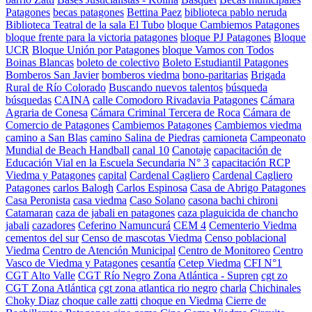
Patagones
becas patagones
Bettina Paez
biblioteca pablo neruda
Biblioteca Teatral de la sala El Tubo
bloque Cambiemos Patagones
bloque frente para la victoria patagones
bloque PJ Patagones
Bloque
UCR
Bloque Unión por Patagones
bloque Vamos con Todos
Boinas Blancas
boleto de colectivo
Boleto Estudiantil Patagones
Bomberos San Javier
bomberos viedma
bono-paritarias
Brigada
Rural de Río Colorado
Buscando nuevos talentos
búsqueda
búsquedas
CAINA
calle Comodoro Rivadavia Patagones
Cámara
Agraria de Conesa
Cámara Criminal Tercera de Roca
Cámara de
Comercio de Patagones
Cambiemos Patagones
Cambiemos viedma
camino a San Blas
camino Salina de Piedras
camioneta
Campeonato
Mundial de Beach Handball
canal 10
Canotaje
capacitación de
Educación Vial en la Escuela Secundaria N° 3
capacitación RCP
Viedma y Patagones
capital
Cardenal Cagliero
Cardenal Cagliero
Patagones
carlos Balogh
Carlos Espinosa
Casa de Abrigo Patagones
Casa Peronista
casa viedma
Caso Solano
casona bachi chironi
Catamaran
caza de jabali en patagones
caza plaguicida de chancho
jabali
cazadores
Ceferino Namuncurá
CEM 4
Cementerio Viedma
cementos del sur
Censo de mascotas Viedma
Censo poblacional
Viedma
Centro de Atención Municipal
Centro de Monitoreo
Centro
Vasco de Viedma y Patagones
cesantía
Cetep Viedma
CFI N°1
CGT Alto Valle
CGT Río Negro Zona Atlántica - Supren
cgt zo
CGT Zona Atlántica
cgt zona atlantica rio negro
charla
Chichinales
Choky Diaz
choque calle zatti
choque en Viedma
Cierre de