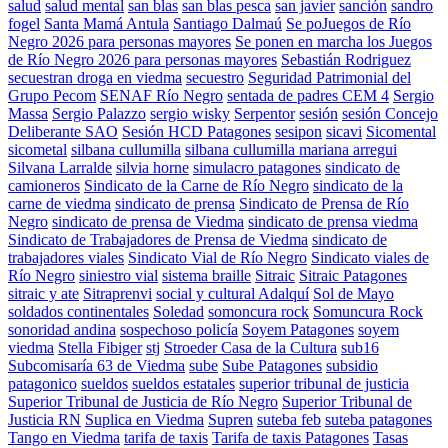
salud
salud mental
san blas
san blas pesca
san javier
sanción
sandro
fogel
Santa Mamá Antula
Santiago Dalmaú
Se poJuegos de Río
Negro 2026 para personas mayores
Se ponen en marcha los Juegos
de Río Negro 2026 para personas mayores
Sebastián Rodriguez
secuestran droga en viedma
secuestro
Seguridad Patrimonial del
Grupo Pecom
SENAF Río Negro
sentada de padres CEM 4
Sergio
Massa
Sergio Palazzo
sergio wisky
Serpentor
sesión
sesión Concejo
Deliberante SAO
Sesión HCD Patagones
sesipon
sicavi
Sicomental
sicometal
silbana cullumilla
silbana cullumilla mariana arregui
Silvana Larralde
silvia horne
simulacro patagones
sindicato de
camioneros
Sindicato de la Carne de Río Negro
sindicato de la
carne de viedma
sindicato de prensa
Sindicato de Prensa de Río
Negro
sindicato de prensa de Viedma
sindicato de prensa viedma
Sindicato de Trabajadores de Prensa de Viedma
sindicato de
trabajadores viales
Sindicato Vial de Río Negro
Sindicato viales de
Río Negro
siniestro vial
sistema braille
Sitraic
Sitraic Patagones
sitraic y ate
Sitraprenvi
social y cultural Adalquí
Sol de Mayo
soldados continentales
Soledad
somoncura rock
Somuncura Rock
sonoridad andina
sospechoso policía
Soyem Patagones
soyem
viedma
Stella Fibiger
stj
Stroeder Casa de la Cultura
sub16
Subcomisaría 63 de Viedma
sube
Sube Patagones
subsidio
patagonico
sueldos
sueldos estatales
superior tribunal de justicia
Superior Tribunal de Justicia de Río Negro
Superior Tribunal de
Justicia RN
Suplica en Viedma
Supren
suteba feb
suteba patagones
Tango en Viedma
tarifa de taxis
Tarifa de taxis Patagones
Tasas