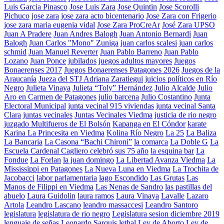
Luis Garcia Pinasco
Jose Luis Zara
Jose Quintin
Jose Scorolli
Pichuco
jose zara
jose zara acto bicentenario
Jose Zara con Frigerio
jose zara maria eugenia vidal
Jose Zara ProCreAr
José Zara UPSO
Juan A Pradere
Juan Andres Balogh
Juan Antonio Bernardi
Juan
Balogh
Juan Carlos "Mono" Zuniga
juan carlos scalesi
juan carlos
schmid
Juan Manuel Reverter
Juan Pablo Barreno
Juan Pablo
Lozano
Juan Ponce
jubilados
juegos adultos mayores
Juegos
Bonaerenses 2017
Juegos Bonaerenses Patagones 2026
Juegos de la
Araucanía
Jueza del STJ Adriana Zaratiegui
juicios políticos en Río
Negro
Julieta Vinaya
Julieta “Toly” Hernández
Julio Alcalde
Julio
Aro en Carmen de Patagones
julio barcena
Julio Costantino
Junta
Electoral Municipal
junta vecinal 915 viviendas
junta vecinal Santa
Clara
juntas vecinales
Juntas Vecinales Viedma
justicia de rio negro
juzgado Multifueros de El Bolsón
Kapanga en El Cóndor
karate
Karina La Princesita en Viedma
Kolina Río Negro
La 25
La Baliza
La Bancaria
La Casona “Bachi Chironi”
la comarca
La Doble G
La
Escuela Cardenal Cagliero celebró sus 75 año
la esquina bar
La
Fondue
La Forlan
la juan domingo
La Libertad Avanza Viedma
La
Mississippi en Patagones
La Nueva Luna en Viedma
La Trochita de
Jacobacci
labor parlamentaria
lago Escondido
Las Grutas
Las
Manos de Filippi en Viedma
Las Nenas de Sandro
las pastillas del
abuelo
Laura Guidolin
laura ramos
Laura Vinaya
Lavalle
Lazaro
Artola
Leandro Lascano
leandro massaccesi
Leandro Santoro
legislatura
legislatura de rio negro
Legislatura sesion diciembre 2019
lenguaje de señas
Leonardo Sarquis
lethal
Ley de Aborto
Ley de