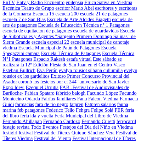
EnTV
Entv y Radio Encuentro
epilepsia
Eruca Sativa en Viedma
Escénica Teatro de Grupo
escritor Mario Abel
escritores y escritoras
de la Comarca
Escuela 15
escuela 200
escuela 21 de patagones
escuela 7 de San Blas
Escuela de Arte Alcides Biagetti
escuela de
arte de patagones
Escuela de Educación Técnica n° 1 Patagones
escuela de equitacion de patagones
escuela de guardavidas
Escuela
de Suboficiales y Agentes "Sargento Primero Domingo Salinas" de
Sierra Grande
escuela especial 22
escuela municipal de canotaje
viedma
Escuela Municipal de Patín de Patagones
Escuela
Spegazzini camara
Escuela Técnica de Patagones
Escuela Técnica
N°1 Patagones
Espacio Rakesh
estafa virtual
Este sábado se
realizará la 12º Edición Fiesta de San Juan en el Centro Vasco
Esteban Bullrich
Eva Perón
evalyn rousiot silbana cullumilla
evelyn
rousiot
ex los gardelitos
Exitoso Primer Concurso Provincial del
Asador coronó los festejos por el 244° aniversario de San Javier
Expo Idevi
Ezequiel Urrutia
FAB -Festival de Audiovisuales de
Bariloche-
Fabian Spataro
fabricio balogh
Facundo López
Facundo
Montecino Odarda
Fairfax
familiares
Fana Falcon Viedma
Farmacia
Guidi
farmacias
faro de rio negro
fatpren
Fatpren salarios
fauna
marina
feb patagones
Federico Tello
Fehgra
Felipe Solá
FER
feria
del libro
feria ida y vuelta
Feria Municipal del Libro de Viedma
Fernando Ahillapan
Fernando Cardozo
Fernando Curetti
ferrocarril
festejo revista Todo Eventos
Festejos del Día del Niño en Viedma
festigirl
festival
Festival de Títeres Quique Sánchez Vera
Festival de
Títeres Viedma
Festival del Viento
Festival Internacional de Títeres