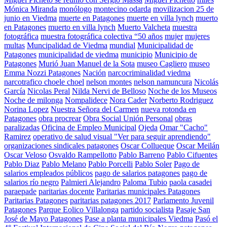
Mónica Miranda
monólogo
montecino odarda
movilizacion 25 de
junio en Viedma
muerte en Patagones
muerte en villa lynch
muerto
en Patagones
muerto en villa lynch
Muerto Valcheta
muestra
fotográfica
muestra fotográfica colectiva “50 años
mujer
mujeres
multas
Muncipalidad de Viedma
mundial
Municipalidad de
Patagones
municipalidad de viedma
municipio
Municipio de
Patagones
Murió Juan Manuel de la Sota
museo Cagliero
museo
Emma Nozzi Patagones
Nación
narcocriminalidad viedma
narcotrafico choele choel
nelson montes
nelson namuncura
Nicolás
García
Nicolas Peral
Nilda Nervi de Belloso
Noche de los Museos
Noche de milonga
Nompalidece
Nora Cader
Norberto Rodriguez
Norina Lopez
Nuestra Señora del Carmen
nueva rotonda en
Patagones
obra procrear
Obra Social Unión Personal
obras
paralizadas
Oficina de Empleo Municipal
Ojeda
Omar "Cacho"
Ramirez
operativo de salud visual "Ver para seguir aprendiendo"
organizaciones sindicales patagones
Oscar Collueque
Oscar Meilán
Oscar Veloso
Osvaldo Rampellotto
Pablo Barreno
Pablo Cifuentes
Pablo Diaz
Pablo Melano
Pablo Porcelli
Pablo Soler
Pago de
salarios empleados públicos
pago de salarios patagones
pago de
salarios río negro
Palmieri Alejandro
Paloma Tubio
paola casadei
paraepade
paritarias docente
Paritarias municipales Patagones
Paritarias Patagones
paritarias patagones 2017
Parlamento Juvenil
Patagones
Parque Eolico Villalonga
partido socialista
Pasaje San
José de Mayo Patagones
Pase a planta municipales Viedma
Pasó el