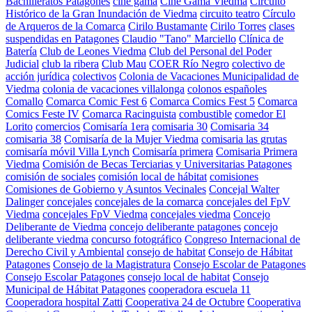
Bachilleratos Patagones
cine gama
Cine Gama Viedma
Circuito
Histórico de la Gran Inundación de Viedma
circuito teatro
Círculo
de Arqueros de la Comarca
Cirilo Bustamante
Cirilo Torres
clases
suspendidas en Patagones
Claudio "Tano" Marciello
Clínica de
Batería
Club de Leones Viedma
Club del Personal del Poder
Judicial
club la ribera
Club Mau
COER Río Negro
colectivo de
acción jurídica
colectivos
Colonia de Vacaciones Municipalidad de
Viedma
colonia de vacaciones villalonga
colonos españoles
Comallo
Comarca Comic Fest 6
Comarca Comics Fest 5
Comarca
Comics Feste IV
Comarca Racinguista
combustible
comedor El
Lorito
comercios
Comisaría 1era
comisaria 30
Comisaria 34
comisaria 38
Comisaría de la Mujer Viedma
comisaria las grutas
comisaría móvil Villa Lynch
Comisaría primera
Comisaria Primera
Viedma
Comisión de Becas Terciarias y Universitarias Patagones
comisión de sociales
comisión local de hábitat
comisiones
Comisiones de Gobierno y Asuntos Vecinales
Concejal Walter
Dalinger
concejales
concejales de la comarca
concejales del FpV
Viedma
concejales FpV Viedma
concejales viedma
Concejo
Deliberante de Viedma
concejo deliberante patagones
concejo
deliberante viedma
concurso fotográfico
Congreso Internacional de
Derecho Civil y Ambiental
consejo de habitat
Consejo de Hábitat
Patagones
Consejo de la Magistratura
Consejo Escolar de Patagones
Consejo Escolar Patagones
consejo local de habitat
Consejo
Municipal de Hábitat Patagones
cooperadora escuela 11
Cooperadora hospital Zatti
Cooperativa 24 de Octubre
Cooperativa