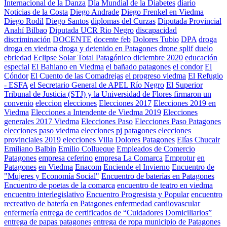
Internacional de la Danza
Día Mundial de la Diabetes
diario
Noticias de la Costa
Diego Andrade
Diego Frenkel en Viedma
Diego Rodil
Diego Santos
diplomas del Curzas
Diputada Provincial
Anahí Bilbao
Diputada UCR Rio Negro
discapacidad
discriminación
DOCENTE
docente feb
Dolores Tubio
DPA
droga
droga en viedma
droga y detenido en Patagones
drone splif
duelo
ebriedad
Eclipse Solar Total Patagónico diciembre 2020
educación
especial
El Bahiano en Viedma
el bañado patagones
el condor
El
Cóndor
El Cuento de las Comadrejas
el progreso viedma
El Refugio
- ESFA
el Secretario General de APEL Río Negro
El Superior
Tribunal de Justicia (STJ) y la Universidad de Flores firmaron un
convenio
eleccion
elecciones
Elecciones 2017
Elecciones 2019 en
Viedma
Elecciones a Intendente de Viedma 2019
Elecciones
generales 2017 Viedma
Elecciones Paso
Elecciones Paso Patagones
elecciones paso viedma
elecciones pj patagones
elecciones
provinciales 2019
elecciones Villa Dolores Patagones
Elías Chucair
Emiliano Balbin
Emilio Collueque
Empleados de Comercio
Patagones
empresa ceferino
empresa La Comarca
Emprotur
en
Patagones
en Viedma
Enacom
Enciende el Invierno
Encuentro de
"Mujeres y Economía Social"
Encuentro de baterías en Patagones
Encuentro de poetas de la comarca
encuentro de teatro en viedma
encuentro interlegislativo
Encuentro Progresista y Popular
encuentro
recreativo de batería en Patagones
enfermedad cardiovascular
enfermería
entrega de certificados de “Cuidadores Domiciliarios”
entrega de papas patagones
entrega de ropa municipio de Patagones