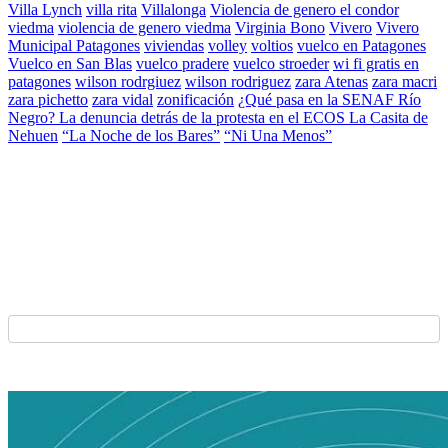
Villa Lynch
villa rita
Villalonga
Violencia de genero el condor
viedma
violencia de genero viedma
Virginia Bono
Vivero
Vivero
Municipal Patagones
viviendas
volley
voltios
vuelco en Patagones
Vuelco en San Blas
vuelco pradere
vuelco stroeder
wi fi gratis en
patagones
wilson rodrgiuez
wilson rodriguez
zara Atenas
zara macri
zara pichetto
zara vidal
zonificación
¿Qué pasa en la SENAF Río
Negro? La denuncia detrás de la protesta en el ECOS La Casita de
Nehuen
“La Noche de los Bares”
“Ni Una Menos”