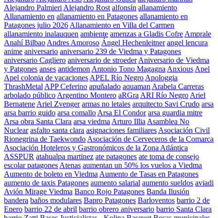
Alejandro Palmieri
Alejandro Rost
alfonsín
allanamiento
Allanamiento en
allanamiento en Patagones
allanamiento en
Patagones julio 2026
Allanamiento en Villa del Carmen
allanamiento inalauquen
ambiente
amenzas a Gladis Cofre
Amprale
Anahí Bilbao
Andres Amoroso
Ángel Hechenleitner
angel lencura
anime
aniversario
aniversario 239 de Viedma y Patagones
aniversario Cagliero
aniversario de stroeder
Aniversario de Viedma
y Patgones
anses
antidemon
Antonio Tono Magagna
Anxious
Apel
Apel colonia de vacaciones
APEL Río Negro
Apologgia
ThrashMetal
APP Ceferino
apuñalado
aquaman
Arabela Carreras
arbolado público
Argentino Montero
aRGra
ARI Río Negro
Ariel
Bernatene
Ariel Zvenger
armas no letales
arquitecto Savi Crudo
arsa
arsa barrio guido
arsa comallo
Arsa El Condor
arsa guardia mitre
Arsa obra Santa Clara
arsa viedma
Arturo Illia
Asamblea No
Nuclear
asfalto santa clara
asignaciones familiares
Asociación Civil
Rionegrina de Taekwondo
Asociación de Cerveceros de la Comarca
Asociación Hoteleros y Gastronómicos de la Zona Atlántica
ASSPUR
atahualpa martinez
ate patagones
ate toma de consejo
escolar patagones
Atenas
aumentan un 50% los vuelos a Viedma
Aumento de boleto en Viedma
Aumento de Tasas en Patagones
aumento de taxis Patagones
aumento salarial
aumento sueldos
aviadi
Avión Mirage Viedma
Banco Rojo Patagones
Banda Ilusión
bandera
baños modulares
Bapro Patagones
Barloventos
barrio 2 de
Enero
barrio 22 de abril
barrio obrero aniversario
barrio Santa Clara
barrio Zatti
Bases Justicialistas - Kolina
Basquet
Becas municipales