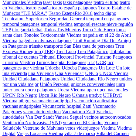
Municipales Viedma
taser
taxis
taxis patagones
teatro el tubo
teatro
en Valcheta
teatro españa
teatro españa patagones
Teatro Estable de
Muñecos "T.E.M.P.A."
Teatro EstepaRio 2018
techo digno
Tecnicatura Superior en Seguridad General
temporal en patagones
temporal patagones
temporal viedma
temporal-rescate-nieve-reguión
TEP
tito garcia lethal
Todos Tus Muertos
Toma 2 de Enero
toma
santa clara
Tonolec
Toxicomanía Viedma
tragedia en el 22 de Abril
Viedma
tragedia malvinas patagones
Trail Running Día Del Amigo
en Patagones
tránsito
transporte San Blas
trata de personas
Tren
Expreso Rionegrino (TER)
Tren Loco
Tren Patagónico
Tribulacion
tribunal de cuentas
Tribunal Electoral Provincial
Turismo Patagones
Turismo VIedma
Turnos hospital Patagones
u12
UCR
ucr
patagones
ucr viedma
Udocba
Udocba Patagones
Un Lote
Un lote
una vivienda
una Vivienda
Una Vivienda"
UNCo
UNCo Viedma
Unidad Ciudadana Patagones
Unidad Ciudadana Río Negro
unidos
por una vida mejor
Unión Personal
uniones convivenciales
unrn
unter
uocra
uocra patagones
Uocra Viedma
upcn
upcn nacionales
UPCN Río Negro
Upcn Rio Negro
Ushuaia
utedyc
UTEDyC
Viedma
uthgra
vacunación antigripal
vacunación antirrábica
vacunas antigripales
Vacunatorio hospital Zatti
Vacunatorio
Patagones
vacunatorio viedma
Vacunatorio Zatti
Valcheta
autoridades
Van Der Sandt
Vanesa Seguel
vecinos autoconvocados
Ventilación No Invasiva (VNI)
verano en El Cóndor
Verano
Saludable
Veterano de Malvinas
vetos
videojuegos
Viedma
Viedma
Digital
Viejas Locas en Viedma
villa 7 de marzo
Villa del Carmen