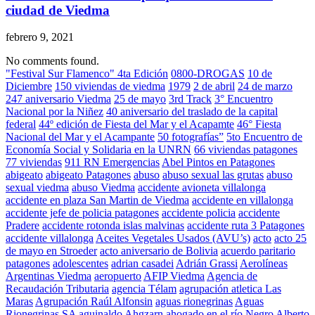
ciudad de Viedma
febrero 9, 2021
No comments found.
"Festival Sur Flamenco" 4ta Edición
0800-DROGAS
10 de
Diciembre
150 viviendas de viedma
1979
2 de abril
24 de marzo
247 aniversario Viedma
25 de mayo
3rd Track
3° Encuentro
Nacional por la Niñez
40 aniversario del traslado de la capital
federal
44º edición de Fiesta del Mar y el Acapamte
46° Fiesta
Nacional del Mar y el Acampante
50 fotografías”
5to Encuentro de
Economía Social y Solidaria en la UNRN
66 viviendas patagones
77 viviendas
911 RN Emergencias
Abel Pintos en Patagones
abigeato
abigeato Patagones
abuso
abuso sexual las grutas
abuso
sexual viedma
abuso Viedma
accidente avioneta villalonga
accidente en plaza San Martin de Viedma
accidente en villalonga
accidente jefe de policia patagones
accidente policia
accidente
Pradere
accidente rotonda islas malvinas
accidente ruta 3 Patagones
accidente villalonga
Aceites Vegetales Usados (AVU’s)
acto
acto 25
de mayo en Stroeder
acto aniversario de Bolivia
acuerdo paritario
patagones
adolescentes
adrian casadei
Adrián Grassi
Aerolíneas
Argentinas Viedma
aeropuerto
AFIP Viedma
Agencia de
Recaudación Tributaria
agencia Télam
agrupación atletica Las
Maras
Agrupación Raúl Alfonsin
aguas rionegrinas
Aguas
Rionegrinas SA
aguinaldo
Ahgzarn
ahogado en el río Negro
Alberto