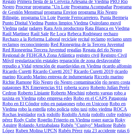
Regalo
Primera fiesta de la Cerveza Artesana de Viedma
PRO Río
Negro
Procrear
programa "Un Lote
Programa Acompañar
Programa
de Gestión Menstrual
programa Envion
programa Río Negro
Bilingüe.
programa Un Lote
Puente Ferrocarretero.
Punta Bermeja
Punto Digital Viedma
Puntos limpios Viedma
Quirofano movil
Viedma
radar
radares
Rara Avis productora
Rata Blanca en Viedma
Raúl Martinez
Raúl Sale
Re Loca
Rebeca Rodriguez
rechazo
Rechazo a la Reforma Laboral
reciclaje
recital
reclamo
reclamo unrn
reclamos
reconocimiento
Red Rionegrina de la Tercera Juventud
Red Rionegrina Tercera Juventud
regalías
Regata del río Negro
Regional de FEHGRA Zona Atlántica
registro civil
Registro Civil
Móvil
regularización estatales
reparación de zona desfavorable
repudio a Vidal
retención de guardavidas en Viedma
ricardo alfonsin
Ricardo Curetti
Ricardo Curetti 2017
Ricardo Curetti 2019
ricardo
marino
Ricardo Marino entrega de indumentaria
Riccrdo marino
Richie Ramone
Río Negro
río Negro contaminación
río negro costa
patagones
RN Emergencias 911
roberta scavo
Roberto Julían Peréz
Cedron
Roberto Lipiante
Roberto Meschini
roberto vargas
robo a
taxista en Viedma
robo empresa edes
Robo en el CAPS Patagonia
Robo en El Cóndor
robo en patagones
robo en Unicoop
Robo en
Viedma
robo la estrella
robo policia
robo taxi
robo viedma
ROCA
Rochas legislador
rock
rodolfo
Rodolfo Artola
rodolfo cufre
rodrigo
pérez
Rody Cufre
Rogelio Frigerio en Viedma
roger garcia
Roky
Aguirre
Rolando Arrizabalaga
Rubén "Cuniyo" Maglione
Rubén
López
Ruben Molina UPCN
Rubén Pérez
ruta 23 accidente
rutas 6