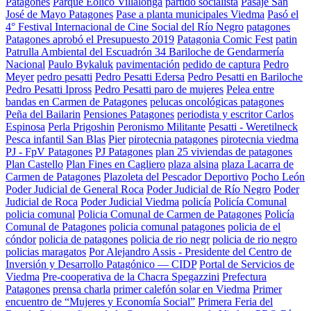
Patagones
Parque Eolico Villalonga
partido socialista
Pasaje San
José de Mayo Patagones
Pase a planta municipales Viedma
Pasó el
4° Festival Internacional de Cine Social del Río Negro
patagones
Patagones aprobó el Presupuesto 2019
Patagonia Comic Fest
patin
Patrulla Ambiental del Escuadrón 34 Bariloche de Gendarmería
Nacional
Paulo Bykaluk
pavimentación
pedido de captura
Pedro
Meyer
pedro pesatti
Pedro Pesatti Edersa
Pedro Pesatti en Bariloche
Pedro Pesatti Ipross
Pedro Pesatti paro de mujeres
Pelea entre
bandas en Carmen de Patagones
pelucas oncológicas patagones
Peña del Bailarin
Pensiones Patagones
periodista y escritor Carlos
Espinosa
Perla Prigoshin
Peronismo Militante
Pesatti - Weretilneck
Pesca infantil San Blas
Pier
pirotecnia patagones
pirotecnia viedma
PJ - FpV Patagones
PJ Patagones
plan 25 viviendas de patagones
Plan Castello
Plan Fines en Cagliero
plaza alsina
plaza Lacarra de
Carmen de Patagones
Plazoleta del Pescador Deportivo
Pocho León
Poder Judicial de General Roca
Poder Judicial de Río Negro
Poder
Judicial de Roca
Poder Judicial Viedma
policía
Policía Comunal
policia comunal
Policia Comunal de Carmen de Patagones
Policía
Comunal de Patagones
policia comunal patagones
policia de el
cóndor
policia de patagones
policia de rio negr
policia de rio negro
policias maragatos
Por Alejandro Assis - Presidente del Centro de
Inversión y Desarrollo Patagónico — CIDP
Portal de Servicios de
Viedma
Pre-cooperativa de la Chacra Spegazzini
Prefectura
Patagones
prensa charla
primer calefón solar en Viedma
Primer
encuentro de “Mujeres y Economía Social”
Primera Feria del