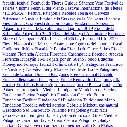
festigirl
festival
Festival de Títeres Quique Sánchez Vera
Festival de
Títeres Viedma
Festival del Viento
Festival Internacional de Títeres
“T.E.M.P.A.”
Festival Patagonia Rebelde
Fiesta de Cerveza
Artesana de Viedma
Fiesta de la Cerveza en la Manzana Histórica
Fiesta de la Ostra
Fiesta de la Soberanía
Fiesta de la Soberanía
Patagonica
Fiesta de la Soberanía Patagónica 2019
Fiesta de la
Soberanía Patagónica 2026
Fiesta del Mar y el Acampante
Fiesta del
Mar y el Acampante 2018
Fiesta del Michay
Fiesta del Río 2020
Fiesta Nacional del Mar y el Acampante
figuritas del mundial
fiscal
Guillermo Ibáñez
Fiscal jefe Peralta
Fiscalía de Cinco Saltos
Fiscalía
Viedma
Florencia Alcaraz
Florencia Casamiquela
florencia rupayan
Florencia Rupayán
FMI
Fogata por un Sueño
Fondo Editorial
Rionegrino
Forrajes Tecnol
Fortín Castre
FpV Patagones
Francisco
de Viedma y Narváez
Fredy Morales
Frente de Todos Patagones
Frente de Unidad Docente Patagones
Frente Gremial Docente
Frente Julieta Lanteri Patagones
Frente Renovador Patagones
friki
fan fest
Friki Fans Fest 2026
frutos secos
fuente Pucará
fumigación
Patagones
fumigacion Viedma
Fumigador Municipio de Viedma
Fundación Cocina Patagónica
Fundación Creando Futuro
Fundación Facilitar
Fundación Si
Fundación Te doy una Mano
Fundación Tzedaka
gabriel garnica
Gabriela Michetti
gas natural
Gasoducto Sao
Gasoducto Villarino Patagones
gatillo fácil
genoveva molinari
gerardo bari
gestión emocional
Girso Viedma
Patagones
Girsu San Javier
Girsu Viedma Patagones
Gladys
Castaño
Gloria Ovejero
gobierno rionegrino
golfo San Matías