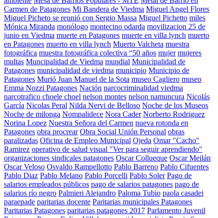
ambiente
Mesa de Barrios Populares - MTE
Metal de Barrio en
Carmen de Patagones
Mi Bandera de Viedma
Miguel Angel Flores
Miguel Picheto se reunió con Sergio Massa
Miguel Pichetto
miles
Mónica Miranda
monólogo
montecino odarda
movilizacion 25 de
junio en Viedma
muerte en Patagones
muerte en villa lynch
muerto
en Patagones
muerto en villa lynch
Muerto Valcheta
muestra
fotográfica
muestra fotográfica colectiva “50 años
mujer
mujeres
multas
Muncipalidad de Viedma
mundial
Municipalidad de
Patagones
municipalidad de viedma
municipio
Municipio de
Patagones
Murió Juan Manuel de la Sota
museo Cagliero
museo
Emma Nozzi Patagones
Nación
narcocriminalidad viedma
narcotrafico choele choel
nelson montes
nelson namuncura
Nicolás
García
Nicolas Peral
Nilda Nervi de Belloso
Noche de los Museos
Noche de milonga
Nompalidece
Nora Cader
Norberto Rodriguez
Norina Lopez
Nuestra Señora del Carmen
nueva rotonda en
Patagones
obra procrear
Obra Social Unión Personal
obras
paralizadas
Oficina de Empleo Municipal
Ojeda
Omar "Cacho"
Ramirez
operativo de salud visual "Ver para seguir aprendiendo"
organizaciones sindicales patagones
Oscar Collueque
Oscar Meilán
Oscar Veloso
Osvaldo Rampellotto
Pablo Barreno
Pablo Cifuentes
Pablo Diaz
Pablo Melano
Pablo Porcelli
Pablo Soler
Pago de
salarios empleados públicos
pago de salarios patagones
pago de
salarios río negro
Palmieri Alejandro
Paloma Tubio
paola casadei
paraepade
paritarias docente
Paritarias municipales Patagones
Paritarias Patagones
paritarias patagones 2017
Parlamento Juvenil