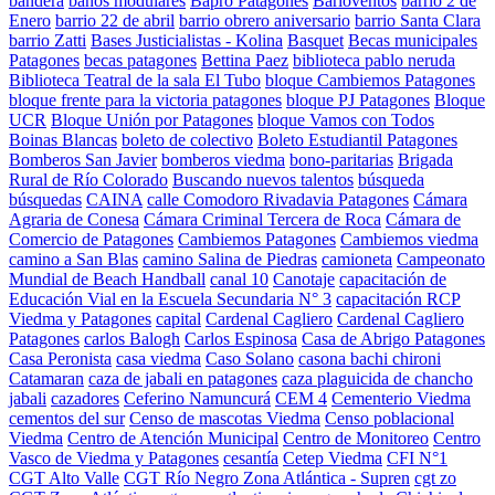
bandera
baños modulares
Bapro Patagones
Barloventos
barrio 2 de
Enero
barrio 22 de abril
barrio obrero aniversario
barrio Santa Clara
barrio Zatti
Bases Justicialistas - Kolina
Basquet
Becas municipales
Patagones
becas patagones
Bettina Paez
biblioteca pablo neruda
Biblioteca Teatral de la sala El Tubo
bloque Cambiemos Patagones
bloque frente para la victoria patagones
bloque PJ Patagones
Bloque
UCR
Bloque Unión por Patagones
bloque Vamos con Todos
Boinas Blancas
boleto de colectivo
Boleto Estudiantil Patagones
Bomberos San Javier
bomberos viedma
bono-paritarias
Brigada
Rural de Río Colorado
Buscando nuevos talentos
búsqueda
búsquedas
CAINA
calle Comodoro Rivadavia Patagones
Cámara
Agraria de Conesa
Cámara Criminal Tercera de Roca
Cámara de
Comercio de Patagones
Cambiemos Patagones
Cambiemos viedma
camino a San Blas
camino Salina de Piedras
camioneta
Campeonato
Mundial de Beach Handball
canal 10
Canotaje
capacitación de
Educación Vial en la Escuela Secundaria N° 3
capacitación RCP
Viedma y Patagones
capital
Cardenal Cagliero
Cardenal Cagliero
Patagones
carlos Balogh
Carlos Espinosa
Casa de Abrigo Patagones
Casa Peronista
casa viedma
Caso Solano
casona bachi chironi
Catamaran
caza de jabali en patagones
caza plaguicida de chancho
jabali
cazadores
Ceferino Namuncurá
CEM 4
Cementerio Viedma
cementos del sur
Censo de mascotas Viedma
Censo poblacional
Viedma
Centro de Atención Municipal
Centro de Monitoreo
Centro
Vasco de Viedma y Patagones
cesantía
Cetep Viedma
CFI N°1
CGT Alto Valle
CGT Río Negro Zona Atlántica - Supren
cgt zo