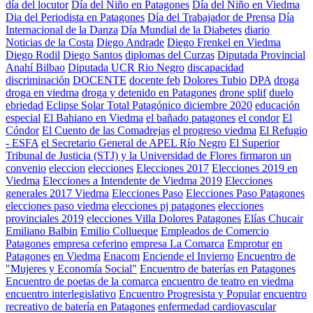
día del locutor
Día del Niño en Patagones
Día del Niño en Viedma
Dia del Periodista en Patagones
Día del Trabajador de Prensa
Día
Internacional de la Danza
Día Mundial de la Diabetes
diario
Noticias de la Costa
Diego Andrade
Diego Frenkel en Viedma
Diego Rodil
Diego Santos
diplomas del Curzas
Diputada Provincial
Anahí Bilbao
Diputada UCR Rio Negro
discapacidad
discriminación
DOCENTE
docente feb
Dolores Tubio
DPA
droga
droga en viedma
droga y detenido en Patagones
drone splif
duelo
ebriedad
Eclipse Solar Total Patagónico diciembre 2020
educación
especial
El Bahiano en Viedma
el bañado patagones
el condor
El
Cóndor
El Cuento de las Comadrejas
el progreso viedma
El Refugio
- ESFA
el Secretario General de APEL Río Negro
El Superior
Tribunal de Justicia (STJ) y la Universidad de Flores firmaron un
convenio
eleccion
elecciones
Elecciones 2017
Elecciones 2019 en
Viedma
Elecciones a Intendente de Viedma 2019
Elecciones
generales 2017 Viedma
Elecciones Paso
Elecciones Paso Patagones
elecciones paso viedma
elecciones pj patagones
elecciones
provinciales 2019
elecciones Villa Dolores Patagones
Elías Chucair
Emiliano Balbin
Emilio Collueque
Empleados de Comercio
Patagones
empresa ceferino
empresa La Comarca
Emprotur
en
Patagones
en Viedma
Enacom
Enciende el Invierno
Encuentro de
"Mujeres y Economía Social"
Encuentro de baterías en Patagones
Encuentro de poetas de la comarca
encuentro de teatro en viedma
encuentro interlegislativo
Encuentro Progresista y Popular
encuentro
recreativo de batería en Patagones
enfermedad cardiovascular