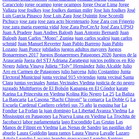
Caracciolo
jorge ocampo
jorge ocampos
Jorge Oscar Lima
Jorge
Vallaza
jose foulkes
jose foulkes damian miler
Jose luis foulkes
José
Luis Garcia Pinasco
Jose Luis Zara
Jose Quintin
Jose Scorolli
Pichuco
jose zara
jose zara acto bicentenario
Jose Zara con Frigerio
jose zara maria eugenia vidal
Jose Zara ProCreAr
José Zara UPSO
Juan A Pradere
Juan Andres Balogh
Juan Antonio Bernardi
Juan
Balogh
Juan Carlos "Mono" Zuniga
juan carlos scalesi
juan carlos
schmid
Juan Manuel Reverter
Juan Pablo Barreno
Juan Pablo
Lozano
Juan Ponce
jubilados
juegos adultos mayores
Juegos
Bonaerenses 2017
Juegos Bonaerenses Patagones 2026
Juegos de la
Araucanía
Jueza del STJ Adriana Zaratiegui
juicios políticos en Río
Negro
Julieta Vinaya
Julieta “Toly” Hernández
Julio Alcalde
Julio
Aro en Carmen de Patagones
julio barcena
Julio Costantino
Junta
Electoral Municipal
junta vecinal 915 viviendas
junta vecinal Santa
Clara
juntas vecinales
Juntas Vecinales Viedma
justicia de rio negro
juzgado Multifueros de El Bolsón
Kapanga en El Cóndor
karate
Karina La Princesita en Viedma
Kolina Río Negro
La 25
La Baliza
La Bancaria
La Casona “Bachi Chironi”
la comarca
La Doble G
La
Escuela Cardenal Cagliero celebró sus 75 año
la esquina bar
La
Fondue
La Forlan
la juan domingo
La Libertad Avanza Viedma
La
Mississippi en Patagones
La Nueva Luna en Viedma
La Trochita de
Jacobacci
labor parlamentaria
lago Escondido
Las Grutas
Las
Manos de Filippi en Viedma
Las Nenas de Sandro
las pastillas del
abuelo
Laura Guidolin
laura ramos
Laura Vinaya
Lavalle
Lazaro
Artola
Leandro Lascano
leandro massaccesi
Leandro Santoro