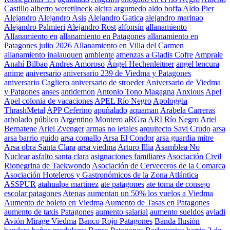
Castillo
alberto weretilneck
alcira argumedo
aldo boffa
Aldo Pier
Alejandro
Alejandro Asis
Alejandro Gatica
alejandro marinao
Alejandro Palmieri
Alejandro Rost
alfonsín
allanamiento
Allanamiento en
allanamiento en Patagones
allanamiento en
Patagones julio 2026
Allanamiento en Villa del Carmen
allanamiento inalauquen
ambiente
amenzas a Gladis Cofre
Amprale
Anahí Bilbao
Andres Amoroso
Ángel Hechenleitner
angel lencura
anime
aniversario
aniversario 239 de Viedma y Patagones
aniversario Cagliero
aniversario de stroeder
Aniversario de Viedma
y Patgones
anses
antidemon
Antonio Tono Magagna
Anxious
Apel
Apel colonia de vacaciones
APEL Río Negro
Apologgia
ThrashMetal
APP Ceferino
apuñalado
aquaman
Arabela Carreras
arbolado público
Argentino Montero
aRGra
ARI Río Negro
Ariel
Bernatene
Ariel Zvenger
armas no letales
arquitecto Savi Crudo
arsa
arsa barrio guido
arsa comallo
Arsa El Condor
arsa guardia mitre
Arsa obra Santa Clara
arsa viedma
Arturo Illia
Asamblea No
Nuclear
asfalto santa clara
asignaciones familiares
Asociación Civil
Rionegrina de Taekwondo
Asociación de Cerveceros de la Comarca
Asociación Hoteleros y Gastronómicos de la Zona Atlántica
ASSPUR
atahualpa martinez
ate patagones
ate toma de consejo
escolar patagones
Atenas
aumentan un 50% los vuelos a Viedma
Aumento de boleto en Viedma
Aumento de Tasas en Patagones
aumento de taxis Patagones
aumento salarial
aumento sueldos
aviadi
Avión Mirage Viedma
Banco Rojo Patagones
Banda Ilusión