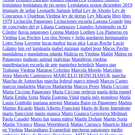
legislatura
legislatura de rio negro
Legislatura sesion diciembre 2019
lenguaje de señas
Leonardo Sarquis
lethal
Ley de Aborto
Ley de
Concursos y Quiebras Viedma
ley de tierras
Ley Micaela
libro
libro
1979
Licitación Patagones
Licitaciones escuela Laguna Grande
liga
de concejales del pj
Liliana Campazzo
Lisandro Aristimuño en El
Cóndor
lluvia patagones
Lorena Matzen
Lorihen
Los Plameras en
Viedma
Los Pocitos
Los ríos Negro y Sella quedaron hermanados
Lotes Sosa
Lovorne
lucas muñoz
lucas pica
Lucas Roche
Lucio
Gálatro
luis vel
luminaria
mabel guzman
mabel leon
Macos Pavlin
magdalena o
magdalena odarda
Malicia en Viedma
Malón
Malon en
Patagones
maltrato animal
malvinas
Mamiferas viedma
manifestacion escuela de arte
maniobra heimlich
Manos que
Trabajan Viedma
Maraton Ceferino
Marcela Morelo
Marcelino
Jerez
Marcelo Castronovo
MARCELO HONCHARUK
marcha
Marcha de Antorchas
marcha federal
marco tripodi
Marcos Castro
marcos madarieta
Marcos Madarietta
Marcos Perez
María Ciccone
Maria Ciccone Patagones
Maria Ciccone reelecta
maria delia ruppel
Maria Emilia Soria
María Eugenia Vidal
maría inés grandoso
María
Laura Guidolin
mariana arregui
Mariana Baraj en Patagones
Marino
Marino Ricardo
Mario Alberto Francioni
Mario de Rege Intendente
mario franccioni
mario guanca
Mario Guanca Genoveva Molinari
Paola Casadei
Mario Ian
marta milesi
Martín Doñate
Martin Soria
Martin Vivanco
Massa Weretilneck
Matías Carrasco
Mauricio Macri
en Viedma
Maximiliano Evangelisti
mecheras patagones
medio