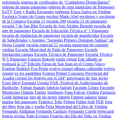
enfermería
entrega de certificados de “Cuidadores Domiciliarios”
entrega de papas patagones
entrega de ropa municipio de Patagones
EnTV
Entv y Radio Encuentro
epilepsia
Eruca Sativa en Viedma
Escénica Teatro de Grupo
escritor Mario Abel
escritores y escritoras
de la Comarca
Escuela 15
escuela 200
escuela 21 de patagones
escuela 7 de San Blas
Escuela de Arte Alcides Biagetti
escuela de
arte de patagones
Escuela de Educación Técnica n° 1 Patagones
escuela de equitacion de patagones
escuela de guardavidas
Escuela
de Suboficiales y Agentes "Sargento Primero Domingo Salinas" de
Sierra Grande
escuela especial 22
escuela municipal de canotaje
viedma
Escuela Municipal de Patín de Patagones
Escuela
Spegazzini camara
Escuela Técnica de Patagones
Escuela Técnica
N°1 Patagones
Espacio Rakesh
estafa virtual
Este sábado se
realizará la 12º Edición Fiesta de San Juan en el Centro Vasco
Esteban Bullrich
Eva Perón
evalyn rousiot silbana cullumilla
evelyn
rousiot
ex los gardelitos
Exitoso Primer Concurso Provincial del
Asador coronó los festejos por el 244° aniversario de San Javier
Expo Idevi
Ezequiel Urrutia
FAB -Festival de Audiovisuales de
Bariloche-
Fabian Spataro
fabricio balogh
Facundo López
Facundo
Montecino Odarda
Fairfax
familiares
Fana Falcon Viedma
Farmacia
Guidi
farmacias
faro de rio negro
fatpren
Fatpren salarios
fauna
marina
feb patagones
Federico Tello
Fehgra
Felipe Solá
FER
feria
del libro
feria ida y vuelta
Feria Municipal del Libro de Viedma
Fernando Ahillapan
Fernando Cardozo
Fernando Curetti
ferrocarril
festejo revista Todo Eventos
Festejos del Día del Niño en Viedma