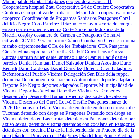
Municipal de Hábitat Patagones
cooperadora escuela 11
Cooperadora hospital Zatti
Cooperativa 24 de Octubre
Cooperativa
Contranvi
Cooperativa de Trabajo Tutelkan Ltda
cooperativa obrera
coopreco
Coordinación de Programas Sanitarios Patagones
Coral
del Río Negro
Coro Ramirez Urtazun
coronavirus
corte de energía
en sao
corte de puente viedma
Corte Suprema de Justicia de la
Nación
cosplay
costanera de Carmen de Patagones
Cotranvi
cotravili
COVID19 vacunación
Cráneo Combativo
Creed 2
criminal
mambo
criptomonedas
CTA de los Trabajadores
CTA Patagones
Ctep Viedma
cupo trans
Curetti - Kiciloff
Currú Leuvú
Curza
Curzas
Damian Miler
daniel antenao Black
Daniel Badié
daniel
paredes
Daniel Relmuan
Daniel Salvador
Daniela Agostino
Dario
Berardi
Dario Cardenas
David González
Defensa Civil Patagones
Defensoria del Pueblo Viedma
Delegación San Blas
delia ruppel
denuncia
Departamento Sustracción Automotores
deporte adaptado
Deporte Río Negro
deportes adaptados
Deportes Municipalidad de
Viedma
Deportivo Viedma
Deportivo Viedma vs Temperley
desaparición
Desarrollo Humano Viedma
desborde cloacales en
Viedma
Descenso del Currú Leuvú
Desfile Patagones marzo de
2026
Despidos en Telám Viedma
detenido
detenido con droga calle
Tucunán
detenido con droga en Patagones
Detenido con droga en
Viedma
detenido en Las Grutas
detenido en Patagones
detenido por
abuso sexual
detenido viedma
detenidos con cocaíana en Patagones
detenidos con cocaina
Día de la Independencia en Pradere
día de la
orca
Día de la Primavera en Patagones
Día del Inmigrante Viedma