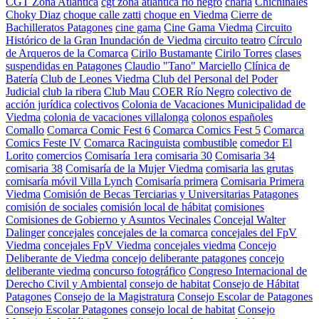
CGT Zona Atlántica
cgt zona atlantica rio negro
charla
Chichinales
Choky Diaz
choque calle zatti
choque en Viedma
Cierre de
Bachilleratos Patagones
cine gama
Cine Gama Viedma
Circuito
Histórico de la Gran Inundación de Viedma
circuito teatro
Círculo
de Arqueros de la Comarca
Cirilo Bustamante
Cirilo Torres
clases
suspendidas en Patagones
Claudio "Tano" Marciello
Clínica de
Batería
Club de Leones Viedma
Club del Personal del Poder
Judicial
club la ribera
Club Mau
COER Río Negro
colectivo de
acción jurídica
colectivos
Colonia de Vacaciones Municipalidad de
Viedma
colonia de vacaciones villalonga
colonos españoles
Comallo
Comarca Comic Fest 6
Comarca Comics Fest 5
Comarca
Comics Feste IV
Comarca Racinguista
combustible
comedor El
Lorito
comercios
Comisaría 1era
comisaria 30
Comisaria 34
comisaria 38
Comisaría de la Mujer Viedma
comisaria las grutas
comisaría móvil Villa Lynch
Comisaría primera
Comisaria Primera
Viedma
Comisión de Becas Terciarias y Universitarias Patagones
comisión de sociales
comisión local de hábitat
comisiones
Comisiones de Gobierno y Asuntos Vecinales
Concejal Walter
Dalinger
concejales
concejales de la comarca
concejales del FpV
Viedma
concejales FpV Viedma
concejales viedma
Concejo
Deliberante de Viedma
concejo deliberante patagones
concejo
deliberante viedma
concurso fotográfico
Congreso Internacional de
Derecho Civil y Ambiental
consejo de habitat
Consejo de Hábitat
Patagones
Consejo de la Magistratura
Consejo Escolar de Patagones
Consejo Escolar Patagones
consejo local de habitat
Consejo