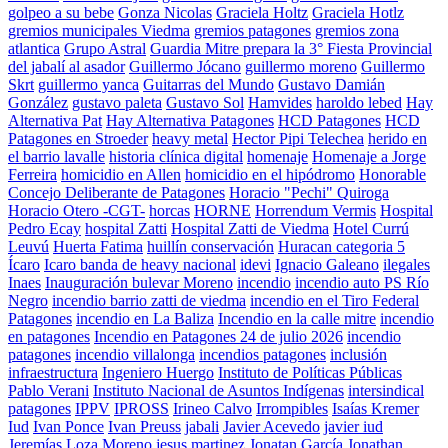
golpeo a su bebe
Gonza Nicolas
Graciela Holtz
Graciela Hotlz
gremios municipales Viedma
gremios patagones
gremios zona
atlantica
Grupo Astral
Guardia Mitre prepara la 3° Fiesta Provincial
del jabalí al asador
Guillermo Jócano
guillermo moreno
Guillermo
Skrt
guillermo yanca
Guitarras del Mundo
Gustavo Damián
González
gustavo paleta
Gustavo Sol
Hamvides
haroldo lebed
Hay
Alternativa Pat
Hay Alternativa Patagones
HCD Patagones
HCD
Patagones en Stroeder
heavy metal
Hector Pipi Telechea
herido en
el barrio lavalle
historia clínica digital
homenaje
Homenaje a Jorge
Ferreira
homicidio en Allen
homicidio en el hipódromo
Honorable
Concejo Deliberante de Patagones
Horacio "Pechi" Quiroga
Horacio Otero -CGT-
horcas
HORNE
Horrendum Vermis
Hospital
Pedro Ecay
hospital Zatti
Hospital Zatti de Viedma
Hotel Currú
Leuvú
Huerta Fatima
huillín conservación
Huracan categoria 5
Ícaro
Icaro banda de heavy nacional
idevi
Ignacio Galeano
ilegales
Inaes
Inauguración bulevar Moreno
incendio
incendio auto PS Río
Negro
incendio barrio zatti de viedma
incendio en el Tiro Federal
Patagones
incendio en La Baliza
Incendio en la calle mitre
incendio
en patagones
Incendio en Patagones 24 de julio 2026
incendio
patagones
incendio villalonga
incendios patagones
inclusión
infraestructura
Ingeniero Huergo
Instituto de Políticas Públicas
Pablo Verani
Instituto Nacional de Asuntos Indígenas
intersindical
patagones
IPPV
IPROSS
Irineo Calvo
Irrompibles
Isaías Kremer
Iud
Ivan Ponce
Ivan Preuss
jabali
Javier Acevedo
javier iud
Jeremías Loza Moreno
jesus martinez
Jonatan García
Jonathan