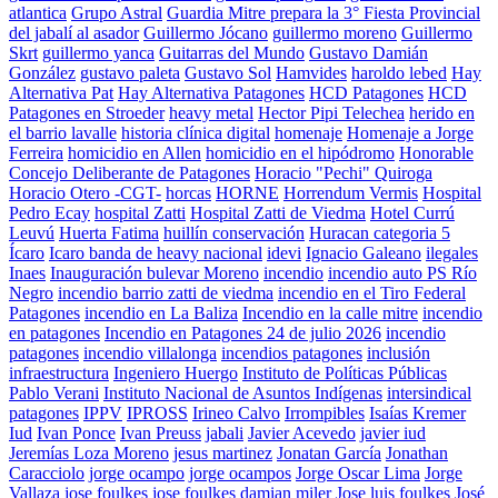
atlantica
Grupo Astral
Guardia Mitre prepara la 3° Fiesta Provincial
del jabalí al asador
Guillermo Jócano
guillermo moreno
Guillermo
Skrt
guillermo yanca
Guitarras del Mundo
Gustavo Damián
González
gustavo paleta
Gustavo Sol
Hamvides
haroldo lebed
Hay
Alternativa Pat
Hay Alternativa Patagones
HCD Patagones
HCD
Patagones en Stroeder
heavy metal
Hector Pipi Telechea
herido en
el barrio lavalle
historia clínica digital
homenaje
Homenaje a Jorge
Ferreira
homicidio en Allen
homicidio en el hipódromo
Honorable
Concejo Deliberante de Patagones
Horacio "Pechi" Quiroga
Horacio Otero -CGT-
horcas
HORNE
Horrendum Vermis
Hospital
Pedro Ecay
hospital Zatti
Hospital Zatti de Viedma
Hotel Currú
Leuvú
Huerta Fatima
huillín conservación
Huracan categoria 5
Ícaro
Icaro banda de heavy nacional
idevi
Ignacio Galeano
ilegales
Inaes
Inauguración bulevar Moreno
incendio
incendio auto PS Río
Negro
incendio barrio zatti de viedma
incendio en el Tiro Federal
Patagones
incendio en La Baliza
Incendio en la calle mitre
incendio
en patagones
Incendio en Patagones 24 de julio 2026
incendio
patagones
incendio villalonga
incendios patagones
inclusión
infraestructura
Ingeniero Huergo
Instituto de Políticas Públicas
Pablo Verani
Instituto Nacional de Asuntos Indígenas
intersindical
patagones
IPPV
IPROSS
Irineo Calvo
Irrompibles
Isaías Kremer
Iud
Ivan Ponce
Ivan Preuss
jabali
Javier Acevedo
javier iud
Jeremías Loza Moreno
jesus martinez
Jonatan García
Jonathan
Caracciolo
jorge ocampo
jorge ocampos
Jorge Oscar Lima
Jorge
Vallaza
jose foulkes
jose foulkes damian miler
Jose luis foulkes
José