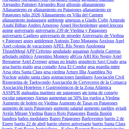
Alejandro Palmieri
Alejandro Rost
alfonsín
allanamiento
Allanamiento en
allanamiento en Patagones
allanamiento en
Patagones julio 2026
Allanamiento en Villa del Carmen
allanamiento inalauquen
ambiente
amenzas a Gladis Cofre
Amprale
Anahí Bilbao
Andres Amoroso
Ángel Hechenleitner
angel lencura
anime
aniversario
aniversario 239 de Viedma y Patagones
aniversario Cagliero
aniversario de stroeder
Aniversario de Viedma
y Patgones
anses
antidemon
Antonio Tono Magagna
Anxious
Apel
Apel colonia de vacaciones
APEL Río Negro
Apologgia
ThrashMetal
APP Ceferino
apuñalado
aquaman
Arabela Carreras
arbolado público
Argentino Montero
aRGra
ARI Río Negro
Ariel
Bernatene
Ariel Zvenger
armas no letales
arquitecto Savi Crudo
arsa
arsa barrio guido
arsa comallo
Arsa El Condor
arsa guardia mitre
Arsa obra Santa Clara
arsa viedma
Arturo Illia
Asamblea No
Nuclear
asfalto santa clara
asignaciones familiares
Asociación Civil
Rionegrina de Taekwondo
Asociación de Cerveceros de la Comarca
Asociación Hoteleros y Gastronómicos de la Zona Atlántica
ASSPUR
atahualpa martinez
ate patagones
ate toma de consejo
escolar patagones
Atenas
aumentan un 50% los vuelos a Viedma
Aumento de boleto en Viedma
Aumento de Tasas en Patagones
aumento de taxis Patagones
aumento salarial
aumento sueldos
aviadi
Avión Mirage Viedma
Banco Rojo Patagones
Banda Ilusión
bandera
baños modulares
Bapro Patagones
Barloventos
barrio 2 de
Enero
barrio 22 de abril
barrio obrero aniversario
barrio Santa Clara
barrio Zatti
Bases Justicialistas - Kolina
Basquet
Becas municipales