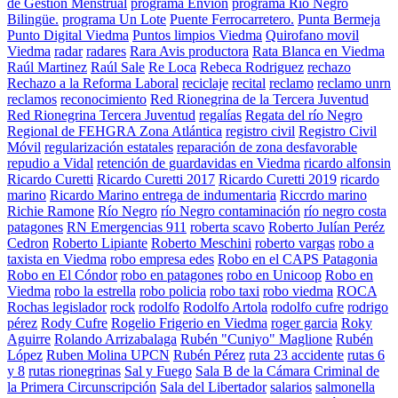
de Gestión Menstrual
programa Envion
programa Río Negro
Bilingüe.
programa Un Lote
Puente Ferrocarretero.
Punta Bermeja
Punto Digital Viedma
Puntos limpios Viedma
Quirofano movil
Viedma
radar
radares
Rara Avis productora
Rata Blanca en Viedma
Raúl Martinez
Raúl Sale
Re Loca
Rebeca Rodriguez
rechazo
Rechazo a la Reforma Laboral
reciclaje
recital
reclamo
reclamo unrn
reclamos
reconocimiento
Red Rionegrina de la Tercera Juventud
Red Rionegrina Tercera Juventud
regalías
Regata del río Negro
Regional de FEHGRA Zona Atlántica
registro civil
Registro Civil
Móvil
regularización estatales
reparación de zona desfavorable
repudio a Vidal
retención de guardavidas en Viedma
ricardo alfonsin
Ricardo Curetti
Ricardo Curetti 2017
Ricardo Curetti 2019
ricardo
marino
Ricardo Marino entrega de indumentaria
Riccrdo marino
Richie Ramone
Río Negro
río Negro contaminación
río negro costa
patagones
RN Emergencias 911
roberta scavo
Roberto Julían Peréz
Cedron
Roberto Lipiante
Roberto Meschini
roberto vargas
robo a
taxista en Viedma
robo empresa edes
Robo en el CAPS Patagonia
Robo en El Cóndor
robo en patagones
robo en Unicoop
Robo en
Viedma
robo la estrella
robo policia
robo taxi
robo viedma
ROCA
Rochas legislador
rock
rodolfo
Rodolfo Artola
rodolfo cufre
rodrigo
pérez
Rody Cufre
Rogelio Frigerio en Viedma
roger garcia
Roky
Aguirre
Rolando Arrizabalaga
Rubén "Cuniyo" Maglione
Rubén
López
Ruben Molina UPCN
Rubén Pérez
ruta 23 accidente
rutas 6
y 8
rutas rionegrinas
Sal y Fuego
Sala B de la Cámara Criminal de
la Primera Circunscripción
Sala del Libertador
salarios
salmonella