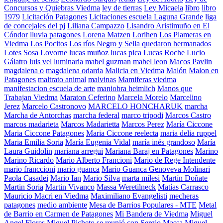
Concursos y Quiebras Viedma
ley de tierras
Ley Micaela
libro
libro
1979
Licitación Patagones
Licitaciones escuela Laguna Grande
liga
de concejales del pj
Liliana Campazzo
Lisandro Aristimuño en El
Cóndor
lluvia patagones
Lorena Matzen
Lorihen
Los Plameras en
Viedma
Los Pocitos
Los ríos Negro y Sella quedaron hermanados
Lotes Sosa
Lovorne
lucas muñoz
lucas pica
Lucas Roche
Lucio
Gálatro
luis vel
luminaria
mabel guzman
mabel leon
Macos Pavlin
magdalena o
magdalena odarda
Malicia en Viedma
Malón
Malon en
Patagones
maltrato animal
malvinas
Mamiferas viedma
manifestacion escuela de arte
maniobra heimlich
Manos que
Trabajan Viedma
Maraton Ceferino
Marcela Morelo
Marcelino
Jerez
Marcelo Castronovo
MARCELO HONCHARUK
marcha
Marcha de Antorchas
marcha federal
marco tripodi
Marcos Castro
marcos madarieta
Marcos Madarietta
Marcos Perez
María Ciccone
Maria Ciccone Patagones
Maria Ciccone reelecta
maria delia ruppel
Maria Emilia Soria
María Eugenia Vidal
maría inés grandoso
María
Laura Guidolin
mariana arregui
Mariana Baraj en Patagones
Marino
Marino Ricardo
Mario Alberto Francioni
Mario de Rege Intendente
mario franccioni
mario guanca
Mario Guanca Genoveva Molinari
Paola Casadei
Mario Ian
Mario Silva
marta milesi
Martín Doñate
Martin Soria
Martin Vivanco
Massa Weretilneck
Matías Carrasco
Mauricio Macri en Viedma
Maximiliano Evangelisti
mecheras
patagones
medio ambiente
Mesa de Barrios Populares - MTE
Metal
de Barrio en Carmen de Patagones
Mi Bandera de Viedma
Miguel
Angel Flores
Miguel Picheto se reunió con Sergio Massa
Miguel