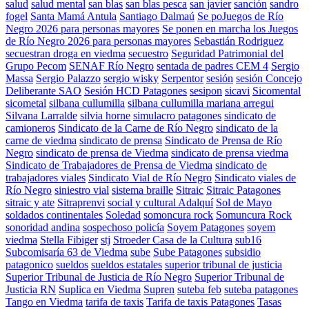
salud
salud mental
san blas
san blas pesca
san javier
sanción
sandro
fogel
Santa Mamá Antula
Santiago Dalmaú
Se poJuegos de Río
Negro 2026 para personas mayores
Se ponen en marcha los Juegos
de Río Negro 2026 para personas mayores
Sebastián Rodriguez
secuestran droga en viedma
secuestro
Seguridad Patrimonial del
Grupo Pecom
SENAF Río Negro
sentada de padres CEM 4
Sergio
Massa
Sergio Palazzo
sergio wisky
Serpentor
sesión
sesión Concejo
Deliberante SAO
Sesión HCD Patagones
sesipon
sicavi
Sicomental
sicometal
silbana cullumilla
silbana cullumilla mariana arregui
Silvana Larralde
silvia horne
simulacro patagones
sindicato de
camioneros
Sindicato de la Carne de Río Negro
sindicato de la
carne de viedma
sindicato de prensa
Sindicato de Prensa de Río
Negro
sindicato de prensa de Viedma
sindicato de prensa viedma
Sindicato de Trabajadores de Prensa de Viedma
sindicato de
trabajadores viales
Sindicato Vial de Río Negro
Sindicato viales de
Río Negro
siniestro vial
sistema braille
Sitraic
Sitraic Patagones
sitraic y ate
Sitraprenvi
social y cultural Adalquí
Sol de Mayo
soldados continentales
Soledad
somoncura rock
Somuncura Rock
sonoridad andina
sospechoso policía
Soyem Patagones
soyem
viedma
Stella Fibiger
stj
Stroeder Casa de la Cultura
sub16
Subcomisaría 63 de Viedma
sube
Sube Patagones
subsidio
patagonico
sueldos
sueldos estatales
superior tribunal de justicia
Superior Tribunal de Justicia de Río Negro
Superior Tribunal de
Justicia RN
Suplica en Viedma
Supren
suteba feb
suteba patagones
Tango en Viedma
tarifa de taxis
Tarifa de taxis Patagones
Tasas