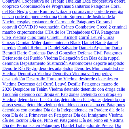
Contranvi
Cooperativa de Trabajo Tutelkan Ltda
cooperativa obrera
coopreco
Coordinación de Programas Sanitarios Patagones
Coral
del Río Negro
Coro Ramirez Urtazun
coronavirus
corte de energía
en sao
corte de puente viedma
Corte Suprema de Justicia de la
Nación
cosplay
costanera de Carmen de Patagones
Cotranvi
cotravili
COVID19 vacunación
Cráneo Combativo
Creed 2
criminal
mambo
criptomonedas
CTA de los Trabajadores
CTA Patagones
Ctep Viedma
cupo trans
Curetti - Kiciloff
Currú Leuvú
Curza
Curzas
Damian Miler
daniel antenao Black
Daniel Badié
daniel
paredes
Daniel Relmuan
Daniel Salvador
Daniela Agostino
Dario
Berardi
Dario Cardenas
David González
Defensa Civil Patagones
Defensoria del Pueblo Viedma
Delegación San Blas
delia ruppel
denuncia
Departamento Sustracción Automotores
deporte adaptado
Deporte Río Negro
deportes adaptados
Deportes Municipalidad de
Viedma
Deportivo Viedma
Deportivo Viedma vs Temperley
desaparición
Desarrollo Humano Viedma
desborde cloacales en
Viedma
Descenso del Currú Leuvú
Desfile Patagones marzo de
2026
Despidos en Telám Viedma
detenido
detenido con droga calle
Tucunán
detenido con droga en Patagones
Detenido con droga en
Viedma
detenido en Las Grutas
detenido en Patagones
detenido por
abuso sexual
detenido viedma
detenidos con cocaíana en Patagones
detenidos con cocaina
Día de la Independencia en Pradere
día de la
orca
Día de la Primavera en Patagones
Día del Inmigrante Viedma
día del locutor
Día del Niño en Patagones
Día del Niño en Viedma
Dia del Periodista en Patagones
Día del Trabajador de Prensa
Día