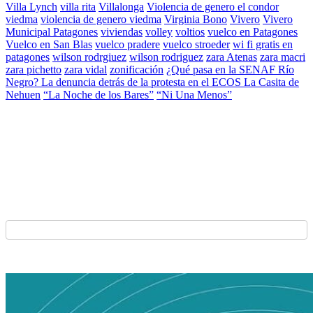
Villa Lynch
villa rita
Villalonga
Violencia de genero el condor
viedma
violencia de genero viedma
Virginia Bono
Vivero
Vivero
Municipal Patagones
viviendas
volley
voltios
vuelco en Patagones
Vuelco en San Blas
vuelco pradere
vuelco stroeder
wi fi gratis en
patagones
wilson rodrgiuez
wilson rodriguez
zara Atenas
zara macri
zara pichetto
zara vidal
zonificación
¿Qué pasa en la SENAF Río
Negro? La denuncia detrás de la protesta en el ECOS La Casita de
Nehuen
“La Noche de los Bares”
“Ni Una Menos”