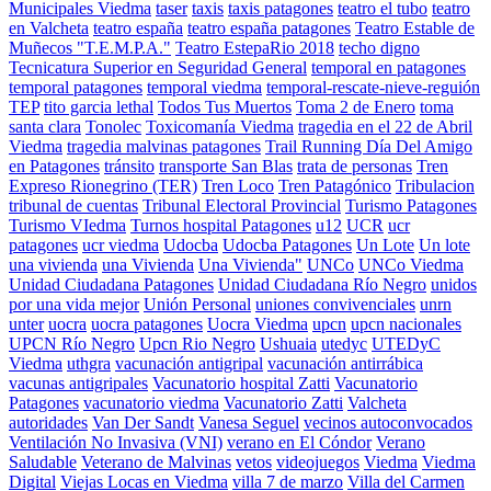
Municipales Viedma
taser
taxis
taxis patagones
teatro el tubo
teatro
en Valcheta
teatro españa
teatro españa patagones
Teatro Estable de
Muñecos "T.E.M.P.A."
Teatro EstepaRio 2018
techo digno
Tecnicatura Superior en Seguridad General
temporal en patagones
temporal patagones
temporal viedma
temporal-rescate-nieve-reguión
TEP
tito garcia lethal
Todos Tus Muertos
Toma 2 de Enero
toma
santa clara
Tonolec
Toxicomanía Viedma
tragedia en el 22 de Abril
Viedma
tragedia malvinas patagones
Trail Running Día Del Amigo
en Patagones
tránsito
transporte San Blas
trata de personas
Tren
Expreso Rionegrino (TER)
Tren Loco
Tren Patagónico
Tribulacion
tribunal de cuentas
Tribunal Electoral Provincial
Turismo Patagones
Turismo VIedma
Turnos hospital Patagones
u12
UCR
ucr
patagones
ucr viedma
Udocba
Udocba Patagones
Un Lote
Un lote
una vivienda
una Vivienda
Una Vivienda"
UNCo
UNCo Viedma
Unidad Ciudadana Patagones
Unidad Ciudadana Río Negro
unidos
por una vida mejor
Unión Personal
uniones convivenciales
unrn
unter
uocra
uocra patagones
Uocra Viedma
upcn
upcn nacionales
UPCN Río Negro
Upcn Rio Negro
Ushuaia
utedyc
UTEDyC
Viedma
uthgra
vacunación antigripal
vacunación antirrábica
vacunas antigripales
Vacunatorio hospital Zatti
Vacunatorio
Patagones
vacunatorio viedma
Vacunatorio Zatti
Valcheta
autoridades
Van Der Sandt
Vanesa Seguel
vecinos autoconvocados
Ventilación No Invasiva (VNI)
verano en El Cóndor
Verano
Saludable
Veterano de Malvinas
vetos
videojuegos
Viedma
Viedma
Digital
Viejas Locas en Viedma
villa 7 de marzo
Villa del Carmen