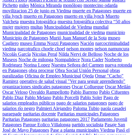
Pichetto
miles
Mónica Miranda
monólogo
montecino odarda
movilizacion 25 de junio en Viedma
muerte en Patagones
muerte en
villa lynch
muerto en Patagones
muerto en villa lynch
Muerto
Valcheta
muestra fotográfica
muestra fotográfica colectiva “50 años
mujer
mujeres
multas
Muncipalidad de Viedma
mundial
Municipalidad de Patagones
municipalidad de viedma
municipio
Municipio de Patagones
Murió Juan Manuel de la Sota
museo
Cagliero
museo Emma Nozzi Patagones
Nación
narcocriminalidad
viedma
narcotrafico choele choel
nelson montes
nelson namuncura
Nicolás García
Nicolas Peral
Nilda Nervi de Belloso
Noche de los
Museos
Noche de milonga
Nompalidece
Nora Cader
Norberto
Rodriguez
Norina Lopez
Nuestra Señora del Carmen
nueva rotonda
en Patagones
obra procrear
Obra Social Unión Personal
obras
paralizadas
Oficina de Empleo Municipal
Ojeda
Omar "Cacho"
Ramirez
operativo de salud visual "Ver para seguir aprendiendo"
organizaciones sindicales patagones
Oscar Collueque
Oscar Meilán
Oscar Veloso
Osvaldo Rampellotto
Pablo Barreno
Pablo Cifuentes
Pablo Diaz
Pablo Melano
Pablo Porcelli
Pablo Soler
Pago de
salarios empleados públicos
pago de salarios patagones
pago de
salarios río negro
Palmieri Alejandro
Paloma Tubio
paola casadei
paraepade
paritarias docente
Paritarias municipales Patagones
Paritarias Patagones
paritarias patagones 2017
Parlamento Juvenil
Patagones
Parque Eolico Villalonga
partido socialista
Pasaje San
José de Mayo Patagones
Pase a planta municipales Viedma
Pasó el