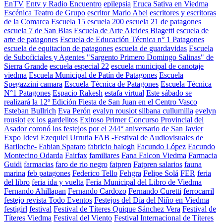
EnTV
Entv y Radio Encuentro
epilepsia
Eruca Sativa en Viedma
Escénica Teatro de Grupo
escritor Mario Abel
escritores y escritoras
de la Comarca
Escuela 15
escuela 200
escuela 21 de patagones
escuela 7 de San Blas
Escuela de Arte Alcides Biagetti
escuela de
arte de patagones
Escuela de Educación Técnica n° 1 Patagones
escuela de equitacion de patagones
escuela de guardavidas
Escuela
de Suboficiales y Agentes "Sargento Primero Domingo Salinas" de
Sierra Grande
escuela especial 22
escuela municipal de canotaje
viedma
Escuela Municipal de Patín de Patagones
Escuela
Spegazzini camara
Escuela Técnica de Patagones
Escuela Técnica
N°1 Patagones
Espacio Rakesh
estafa virtual
Este sábado se
realizará la 12º Edición Fiesta de San Juan en el Centro Vasco
Esteban Bullrich
Eva Perón
evalyn rousiot silbana cullumilla
evelyn
rousiot
ex los gardelitos
Exitoso Primer Concurso Provincial del
Asador coronó los festejos por el 244° aniversario de San Javier
Expo Idevi
Ezequiel Urrutia
FAB -Festival de Audiovisuales de
Bariloche-
Fabian Spataro
fabricio balogh
Facundo López
Facundo
Montecino Odarda
Fairfax
familiares
Fana Falcon Viedma
Farmacia
Guidi
farmacias
faro de rio negro
fatpren
Fatpren salarios
fauna
marina
feb patagones
Federico Tello
Fehgra
Felipe Solá
FER
feria
del libro
feria ida y vuelta
Feria Municipal del Libro de Viedma
Fernando Ahillapan
Fernando Cardozo
Fernando Curetti
ferrocarril
festejo revista Todo Eventos
Festejos del Día del Niño en Viedma
festigirl
festival
Festival de Títeres Quique Sánchez Vera
Festival de
Títeres Viedma
Festival del Viento
Festival Internacional de Títeres