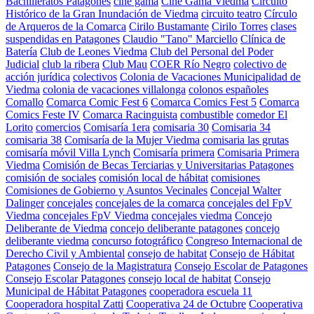
Bachilleratos Patagones
cine gama
Cine Gama Viedma
Circuito
Histórico de la Gran Inundación de Viedma
circuito teatro
Círculo
de Arqueros de la Comarca
Cirilo Bustamante
Cirilo Torres
clases
suspendidas en Patagones
Claudio "Tano" Marciello
Clínica de
Batería
Club de Leones Viedma
Club del Personal del Poder
Judicial
club la ribera
Club Mau
COER Río Negro
colectivo de
acción jurídica
colectivos
Colonia de Vacaciones Municipalidad de
Viedma
colonia de vacaciones villalonga
colonos españoles
Comallo
Comarca Comic Fest 6
Comarca Comics Fest 5
Comarca
Comics Feste IV
Comarca Racinguista
combustible
comedor El
Lorito
comercios
Comisaría 1era
comisaria 30
Comisaria 34
comisaria 38
Comisaría de la Mujer Viedma
comisaria las grutas
comisaría móvil Villa Lynch
Comisaría primera
Comisaria Primera
Viedma
Comisión de Becas Terciarias y Universitarias Patagones
comisión de sociales
comisión local de hábitat
comisiones
Comisiones de Gobierno y Asuntos Vecinales
Concejal Walter
Dalinger
concejales
concejales de la comarca
concejales del FpV
Viedma
concejales FpV Viedma
concejales viedma
Concejo
Deliberante de Viedma
concejo deliberante patagones
concejo
deliberante viedma
concurso fotográfico
Congreso Internacional de
Derecho Civil y Ambiental
consejo de habitat
Consejo de Hábitat
Patagones
Consejo de la Magistratura
Consejo Escolar de Patagones
Consejo Escolar Patagones
consejo local de habitat
Consejo
Municipal de Hábitat Patagones
cooperadora escuela 11
Cooperadora hospital Zatti
Cooperativa 24 de Octubre
Cooperativa