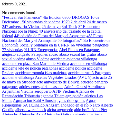
febrero 9, 2021
No comments found.
"Festival Sur Flamenco" 4ta Edición
0800-DROGAS
10 de
Diciembre
150 viviendas de viedma
1979
2 de abril
24 de marzo
247 aniversario Viedma
25 de mayo
3rd Track
3° Encuentro
Nacional por la Niñez
40 aniversario del traslado de la capital
federal
44º edición de Fiesta del Mar y el Acapamte
46° Fiesta
Nacional del Mar y el Acampante
50 fotografías”
5to Encuentro de
Economía Social y Solidaria en la UNRN
66 viviendas patagones
77 viviendas
911 RN Emergencias
Abel Pintos en Patagones
abigeato
abigeato Patagones
abuso
abuso sexual las grutas
abuso
sexual viedma
abuso Viedma
accidente avioneta villalonga
accidente en plaza San Martin de Viedma
accidente en villalonga
accidente jefe de policia patagones
accidente policia
accidente
Pradere
accidente rotonda islas malvinas
accidente ruta 3 Patagones
accidente villalonga
Aceites Vegetales Usados (AVU’s)
acto
acto 25
de mayo en Stroeder
acto aniversario de Bolivia
acuerdo paritario
patagones
adolescentes
adrian casadei
Adrián Grassi
Aerolíneas
Argentinas Viedma
aeropuerto
AFIP Viedma
Agencia de
Recaudación Tributaria
agencia Télam
agrupación atletica Las
Maras
Agrupación Raúl Alfonsin
aguas rionegrinas
Aguas
Rionegrinas SA
aguinaldo
Ahgzarn
ahogado en el río Negro
Alberto
Castillo
alberto weretilneck
alcira argumedo
aldo boffa
Aldo Pier
Alejandro
Alejandro Asis
Alejandro Gatica
alejandro marinao