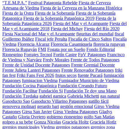
“T.E.M.P.A.”
Festival Patagonia Rebelde
Fiesta de Cerveza
Artesana de Viedma
Fiesta de la Cerveza en la Manzana Histórica
Fiesta de la Ostra
Fiesta de la Soberanía
Fiesta de la Soberanía
Patagonica
Fiesta de la Soberanía Patagónica 2019
Fiesta de la
Soberanía Patagónica 2026
Fiesta del Mar y el Acampante
Fiesta del
Mar y el Acampante 2018
Fiesta del Michay
Fiesta del Río 2020
Fiesta Nacional del Mar y el Acampante
figuritas del mundial
fiscal
Guillermo Ibáñez
Fiscal jefe Peralta
Fiscalía de Cinco Saltos
Fiscalía
Viedma
Florencia Alcaraz
Florencia Casamiquela
florencia rupayan
Florencia Rupayán
FMI
Fogata por un Sueño
Fondo Editorial
Rionegrino
Forrajes Tecnol
Fortín Castre
FpV Patagones
Francisco
de Viedma y Narváez
Fredy Morales
Frente de Todos Patagones
Frente de Unidad Docente Patagones
Frente Gremial Docente
Frente Julieta Lanteri Patagones
Frente Renovador Patagones
friki
fan fest
Friki Fans Fest 2026
frutos secos
fuente Pucará
fumigación
Patagones
fumigacion Viedma
Fumigador Municipio de Viedma
Fundación Cocina Patagónica
Fundación Creando Futuro
Fundación Facilitar
Fundación Si
Fundación Te doy una Mano
Fundación Tzedaka
gabriel garnica
Gabriela Michetti
gas natural
Gasoducto Sao
Gasoducto Villarino Patagones
gatillo fácil
genoveva molinari
gerardo bari
gestión emocional
Girso Viedma
Patagones
Girsu San Javier
Girsu Viedma Patagones
Gladys
Castaño
Gloria Ovejero
gobierno rionegrino
golfo San Matías
golpeo a su bebe
Gonza Nicolas
Graciela Holtz
Graciela Hotlz
gremios municipales Viedma
gremios patagones
gremios zona