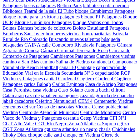
Patagones
becas patagones
Bettina Paez
biblioteca pablo neruda
Biblioteca Teatral de la sala El Tubo
bloque Cambiemos Patagones
bloque frente para la victoria patagones
bloque PJ Patagones
Bloque
UCR
Bloque Unión por Patagones
bloque Vamos con Todos
Boinas Blancas
boleto de colectivo
Boleto Estudiantil Patagones
Bomberos San Javier
bomberos viedma
bono-paritarias
Brigada
Rural de Río Colorado
Buscando nuevos talentos
búsqueda
búsquedas
CAINA
calle Comodoro Rivadavia Patagones
Cámara
Agraria de Conesa
Cámara Criminal Tercera de Roca
Cámara de
Comercio de Patagones
Cambiemos Patagones
Cambiemos viedma
camino a San Blas
camino Salina de Piedras
camioneta
Campeonato
Mundial de Beach Handball
canal 10
Canotaje
capacitación de
Educación Vial en la Escuela Secundaria N° 3
capacitación RCP
Viedma y Patagones
capital
Cardenal Cagliero
Cardenal Cagliero
Patagones
carlos Balogh
Carlos Espinosa
Casa de Abrigo Patagones
Casa Peronista
casa viedma
Caso Solano
casona bachi chironi
Catamaran
caza de jabali en patagones
caza plaguicida de chancho
jabali
cazadores
Ceferino Namuncurá
CEM 4
Cementerio Viedma
cementos del sur
Censo de mascotas Viedma
Censo poblacional
Viedma
Centro de Atención Municipal
Centro de Monitoreo
Centro
Vasco de Viedma y Patagones
cesantía
Cetep Viedma
CFI N°1
CGT Alto Valle
CGT Río Negro Zona Atlántica - Supren
cgt zo
CGT Zona Atlántica
cgt zona atlantica rio negro
charla
Chichinales
Choky Diaz
choque calle zatti
choque en Viedma
Cierre de