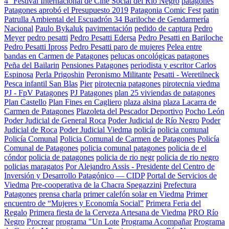
4° Festival Internacional de Cine Social del Río Negro
patagones
Patagones aprobó el Presupuesto 2019
Patagonia Comic Fest
patin
Patrulla Ambiental del Escuadrón 34 Bariloche de Gendarmería
Nacional
Paulo Bykaluk
pavimentación
pedido de captura
Pedro
Meyer
pedro pesatti
Pedro Pesatti Edersa
Pedro Pesatti en Bariloche
Pedro Pesatti Ipross
Pedro Pesatti paro de mujeres
Pelea entre
bandas en Carmen de Patagones
pelucas oncológicas patagones
Peña del Bailarin
Pensiones Patagones
periodista y escritor Carlos
Espinosa
Perla Prigoshin
Peronismo Militante
Pesatti - Weretilneck
Pesca infantil San Blas
Pier
pirotecnia patagones
pirotecnia viedma
PJ - FpV Patagones
PJ Patagones
plan 25 viviendas de patagones
Plan Castello
Plan Fines en Cagliero
plaza alsina
plaza Lacarra de
Carmen de Patagones
Plazoleta del Pescador Deportivo
Pocho León
Poder Judicial de General Roca
Poder Judicial de Río Negro
Poder
Judicial de Roca
Poder Judicial Viedma
policía
policia comunal
Policía Comunal
Policia Comunal de Carmen de Patagones
Policía
Comunal de Patagones
policia comunal patagones
policia de el
cóndor
policia de patagones
policia de rio negr
policia de rio negro
policias maragatos
Por Alejandro Assis - Presidente del Centro de
Inversión y Desarrollo Patagónico — CIDP
Portal de Servicios de
Viedma
Pre-cooperativa de la Chacra Spegazzini
Prefectura
Patagones
prensa charla
primer calefón solar en Viedma
Primer
encuentro de “Mujeres y Economía Social”
Primera Feria del
Regalo
Primera fiesta de la Cerveza Artesana de Viedma
PRO Río
Negro
Procrear
programa "Un Lote
Programa Acompañar
Programa