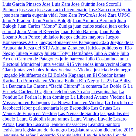
Luis Garcia Pinasco
Jose Luis Zara
Jose Quintin
Jose Scorolli
Pichuco
jose zara
jose zara acto bicentenario
Jose Zara con Frigerio
jose zara maria eugenia vidal
Jose Zara ProCreAr
José Zara UPSO
Juan A Pradere
Juan Andres Balogh
Juan Antonio Bernardi
Juan
Balogh
Juan Carlos "Mono" Zuniga
juan carlos scalesi
juan carlos
schmid
Juan Manuel Reverter
Juan Pablo Barreno
Juan Pablo
Lozano
Juan Ponce
jubilados
juegos adultos mayores
Juegos
Bonaerenses 2017
Juegos Bonaerenses Patagones 2026
Juegos de la
Araucanía
Jueza del STJ Adriana Zaratiegui
juicios políticos en Río
Negro
Julieta Vinaya
Julieta “Toly” Hernández
Julio Alcalde
Julio
Aro en Carmen de Patagones
julio barcena
Julio Costantino
Junta
Electoral Municipal
junta vecinal 915 viviendas
junta vecinal Santa
Clara
juntas vecinales
Juntas Vecinales Viedma
justicia de rio negro
juzgado Multifueros de El Bolsón
Kapanga en El Cóndor
karate
Karina La Princesita en Viedma
Kolina Río Negro
La 25
La Baliza
La Bancaria
La Casona “Bachi Chironi”
la comarca
La Doble G
La
Escuela Cardenal Cagliero celebró sus 75 año
la esquina bar
La
Fondue
La Forlan
la juan domingo
La Libertad Avanza Viedma
La
Mississippi en Patagones
La Nueva Luna en Viedma
La Trochita de
Jacobacci
labor parlamentaria
lago Escondido
Las Grutas
Las
Manos de Filippi en Viedma
Las Nenas de Sandro
las pastillas del
abuelo
Laura Guidolin
laura ramos
Laura Vinaya
Lavalle
Lazaro
Artola
Leandro Lascano
leandro massaccesi
Leandro Santoro
legislatura
legislatura de rio negro
Legislatura sesion diciembre 2019
lenguaje de señas
Leonardo Sarquis
lethal
Ley de Aborto
Ley de