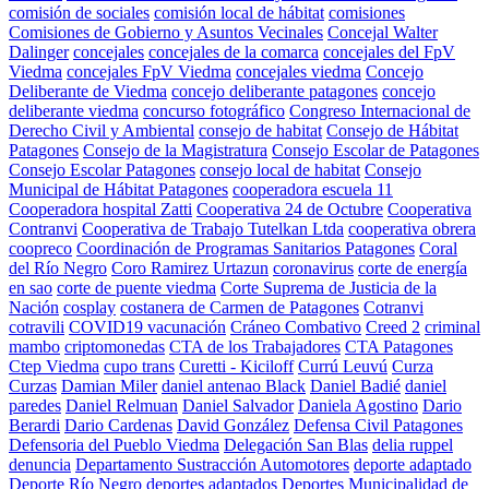
comisión de sociales
comisión local de hábitat
comisiones
Comisiones de Gobierno y Asuntos Vecinales
Concejal Walter
Dalinger
concejales
concejales de la comarca
concejales del FpV
Viedma
concejales FpV Viedma
concejales viedma
Concejo
Deliberante de Viedma
concejo deliberante patagones
concejo
deliberante viedma
concurso fotográfico
Congreso Internacional de
Derecho Civil y Ambiental
consejo de habitat
Consejo de Hábitat
Patagones
Consejo de la Magistratura
Consejo Escolar de Patagones
Consejo Escolar Patagones
consejo local de habitat
Consejo
Municipal de Hábitat Patagones
cooperadora escuela 11
Cooperadora hospital Zatti
Cooperativa 24 de Octubre
Cooperativa
Contranvi
Cooperativa de Trabajo Tutelkan Ltda
cooperativa obrera
coopreco
Coordinación de Programas Sanitarios Patagones
Coral
del Río Negro
Coro Ramirez Urtazun
coronavirus
corte de energía
en sao
corte de puente viedma
Corte Suprema de Justicia de la
Nación
cosplay
costanera de Carmen de Patagones
Cotranvi
cotravili
COVID19 vacunación
Cráneo Combativo
Creed 2
criminal
mambo
criptomonedas
CTA de los Trabajadores
CTA Patagones
Ctep Viedma
cupo trans
Curetti - Kiciloff
Currú Leuvú
Curza
Curzas
Damian Miler
daniel antenao Black
Daniel Badié
daniel
paredes
Daniel Relmuan
Daniel Salvador
Daniela Agostino
Dario
Berardi
Dario Cardenas
David González
Defensa Civil Patagones
Defensoria del Pueblo Viedma
Delegación San Blas
delia ruppel
denuncia
Departamento Sustracción Automotores
deporte adaptado
Deporte Río Negro
deportes adaptados
Deportes Municipalidad de