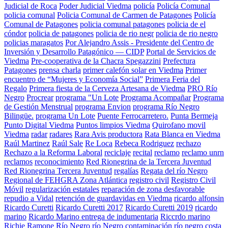
Judicial de Roca
Poder Judicial Viedma
policía
Policía Comunal
policia comunal
Policia Comunal de Carmen de Patagones
Policía
Comunal de Patagones
policia comunal patagones
policia de el
cóndor
policia de patagones
policia de rio negr
policia de rio negro
policias maragatos
Por Alejandro Assis - Presidente del Centro de
Inversión y Desarrollo Patagónico — CIDP
Portal de Servicios de
Viedma
Pre-cooperativa de la Chacra Spegazzini
Prefectura
Patagones
prensa charla
primer calefón solar en Viedma
Primer
encuentro de “Mujeres y Economía Social”
Primera Feria del
Regalo
Primera fiesta de la Cerveza Artesana de Viedma
PRO Río
Negro
Procrear
programa "Un Lote
Programa Acompañar
Programa
de Gestión Menstrual
programa Envion
programa Río Negro
Bilingüe.
programa Un Lote
Puente Ferrocarretero.
Punta Bermeja
Punto Digital Viedma
Puntos limpios Viedma
Quirofano movil
Viedma
radar
radares
Rara Avis productora
Rata Blanca en Viedma
Raúl Martinez
Raúl Sale
Re Loca
Rebeca Rodriguez
rechazo
Rechazo a la Reforma Laboral
reciclaje
recital
reclamo
reclamo unrn
reclamos
reconocimiento
Red Rionegrina de la Tercera Juventud
Red Rionegrina Tercera Juventud
regalías
Regata del río Negro
Regional de FEHGRA Zona Atlántica
registro civil
Registro Civil
Móvil
regularización estatales
reparación de zona desfavorable
repudio a Vidal
retención de guardavidas en Viedma
ricardo alfonsin
Ricardo Curetti
Ricardo Curetti 2017
Ricardo Curetti 2019
ricardo
marino
Ricardo Marino entrega de indumentaria
Riccrdo marino
Richie Ramone
Río Negro
río Negro contaminación
río negro costa