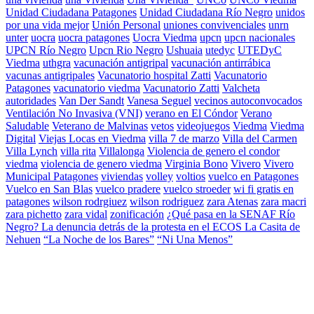
Unidad Ciudadana Patagones
Unidad Ciudadana Río Negro
unidos
por una vida mejor
Unión Personal
uniones convivenciales
unrn
unter
uocra
uocra patagones
Uocra Viedma
upcn
upcn nacionales
UPCN Río Negro
Upcn Rio Negro
Ushuaia
utedyc
UTEDyC
Viedma
uthgra
vacunación antigripal
vacunación antirrábica
vacunas antigripales
Vacunatorio hospital Zatti
Vacunatorio
Patagones
vacunatorio viedma
Vacunatorio Zatti
Valcheta
autoridades
Van Der Sandt
Vanesa Seguel
vecinos autoconvocados
Ventilación No Invasiva (VNI)
verano en El Cóndor
Verano
Saludable
Veterano de Malvinas
vetos
videojuegos
Viedma
Viedma
Digital
Viejas Locas en Viedma
villa 7 de marzo
Villa del Carmen
Villa Lynch
villa rita
Villalonga
Violencia de genero el condor
viedma
violencia de genero viedma
Virginia Bono
Vivero
Vivero
Municipal Patagones
viviendas
volley
voltios
vuelco en Patagones
Vuelco en San Blas
vuelco pradere
vuelco stroeder
wi fi gratis en
patagones
wilson rodrgiuez
wilson rodriguez
zara Atenas
zara macri
zara pichetto
zara vidal
zonificación
¿Qué pasa en la SENAF Río
Negro? La denuncia detrás de la protesta en el ECOS La Casita de
Nehuen
“La Noche de los Bares”
“Ni Una Menos”