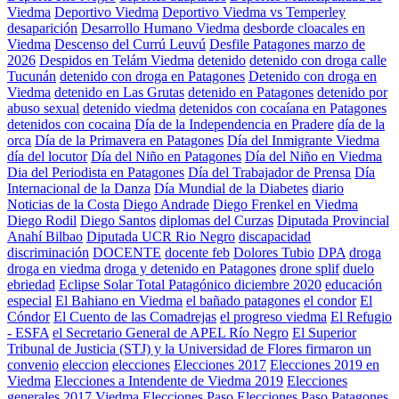
Viedma
Deportivo Viedma
Deportivo Viedma vs Temperley
desaparición
Desarrollo Humano Viedma
desborde cloacales en
Viedma
Descenso del Currú Leuvú
Desfile Patagones marzo de
2026
Despidos en Telám Viedma
detenido
detenido con droga calle
Tucunán
detenido con droga en Patagones
Detenido con droga en
Viedma
detenido en Las Grutas
detenido en Patagones
detenido por
abuso sexual
detenido viedma
detenidos con cocaíana en Patagones
detenidos con cocaina
Día de la Independencia en Pradere
día de la
orca
Día de la Primavera en Patagones
Día del Inmigrante Viedma
día del locutor
Día del Niño en Patagones
Día del Niño en Viedma
Dia del Periodista en Patagones
Día del Trabajador de Prensa
Día
Internacional de la Danza
Día Mundial de la Diabetes
diario
Noticias de la Costa
Diego Andrade
Diego Frenkel en Viedma
Diego Rodil
Diego Santos
diplomas del Curzas
Diputada Provincial
Anahí Bilbao
Diputada UCR Rio Negro
discapacidad
discriminación
DOCENTE
docente feb
Dolores Tubio
DPA
droga
droga en viedma
droga y detenido en Patagones
drone splif
duelo
ebriedad
Eclipse Solar Total Patagónico diciembre 2020
educación
especial
El Bahiano en Viedma
el bañado patagones
el condor
El
Cóndor
El Cuento de las Comadrejas
el progreso viedma
El Refugio
- ESFA
el Secretario General de APEL Río Negro
El Superior
Tribunal de Justicia (STJ) y la Universidad de Flores firmaron un
convenio
eleccion
elecciones
Elecciones 2017
Elecciones 2019 en
Viedma
Elecciones a Intendente de Viedma 2019
Elecciones
generales 2017 Viedma
Elecciones Paso
Elecciones Paso Patagones