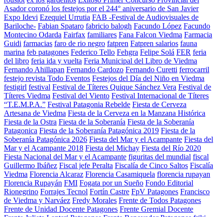
Asador coronó los festejos por el 244° aniversario de San Javier
Expo Idevi
Ezequiel Urrutia
FAB -Festival de Audiovisuales de
Bariloche-
Fabian Spataro
fabricio balogh
Facundo López
Facundo
Montecino Odarda
Fairfax
familiares
Fana Falcon Viedma
Farmacia
Guidi
farmacias
faro de rio negro
fatpren
Fatpren salarios
fauna
marina
feb patagones
Federico Tello
Fehgra
Felipe Solá
FER
feria
del libro
feria ida y vuelta
Feria Municipal del Libro de Viedma
Fernando Ahillapan
Fernando Cardozo
Fernando Curetti
ferrocarril
festejo revista Todo Eventos
Festejos del Día del Niño en Viedma
festigirl
festival
Festival de Títeres Quique Sánchez Vera
Festival de
Títeres Viedma
Festival del Viento
Festival Internacional de Títeres
“T.E.M.P.A.”
Festival Patagonia Rebelde
Fiesta de Cerveza
Artesana de Viedma
Fiesta de la Cerveza en la Manzana Histórica
Fiesta de la Ostra
Fiesta de la Soberanía
Fiesta de la Soberanía
Patagonica
Fiesta de la Soberanía Patagónica 2019
Fiesta de la
Soberanía Patagónica 2026
Fiesta del Mar y el Acampante
Fiesta del
Mar y el Acampante 2018
Fiesta del Michay
Fiesta del Río 2020
Fiesta Nacional del Mar y el Acampante
figuritas del mundial
fiscal
Guillermo Ibáñez
Fiscal jefe Peralta
Fiscalía de Cinco Saltos
Fiscalía
Viedma
Florencia Alcaraz
Florencia Casamiquela
florencia rupayan
Florencia Rupayán
FMI
Fogata por un Sueño
Fondo Editorial
Rionegrino
Forrajes Tecnol
Fortín Castre
FpV Patagones
Francisco
de Viedma y Narváez
Fredy Morales
Frente de Todos Patagones
Frente de Unidad Docente Patagones
Frente Gremial Docente