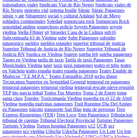
trabajadores viales
Sindicato Vial de Río Negro
Sindicato viales de
Río Negro
siniestro vial
sistema braille
Sitraic
Sitraic Patagones
sitraic y ate
Sitraprenvi
social y cultural Adalquí
Sol de Mayo
soldados continentales
Soledad
somoncura rock
Somuncura Rock
sonoridad andina
sospechoso policía
Soyem Patagones
soyem
viedma
Stella Fibiger
stj
Stroeder Casa de la Cultura
sub16
Subcomisaría 63 de Viedma
sube
Sube Patagones
subsidio
patagonico
sueldos
sueldos estatales
superior tribunal de justicia
Superior Tribunal de Justicia de Río Negro
Superior Tribunal de
Justicia RN
Suplica en Viedma
Supren
suteba feb
suteba patagones
Tango en Viedma
tarifa de taxis
Tarifa de taxis Patagones
Tasas
Municipales Viedma
taser
taxis
taxis patagones
teatro el tubo
teatro
en Valcheta
teatro españa
teatro españa patagones
Teatro Estable de
Muñecos "T.E.M.P.A."
Teatro EstepaRio 2018
techo digno
Tecnicatura Superior en Seguridad General
temporal en patagones
temporal patagones
temporal viedma
temporal-rescate-nieve-reguión
TEP
tito garcia lethal
Todos Tus Muertos
Toma 2 de Enero
toma
santa clara
Tonolec
Toxicomanía Viedma
tragedia en el 22 de Abril
Viedma
tragedia malvinas patagones
Trail Running Día Del Amigo
en Patagones
tránsito
transporte San Blas
trata de personas
Tren
Expreso Rionegrino (TER)
Tren Loco
Tren Patagónico
Tribulacion
tribunal de cuentas
Tribunal Electoral Provincial
Turismo Patagones
Turismo VIedma
Turnos hospital Patagones
u12
UCR
ucr
patagones
ucr viedma
Udocba
Udocba Patagones
Un Lote
Un lote
una vivienda
una Vivienda
Una Vivienda"
UNCo
UNCo Viedma