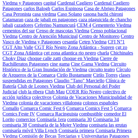
Viedma y Patagones
capital
Cardenal Cagliero
Cardenal Cagliero
Patagones
carlos Balogh
Carlos Espinosa
Casa de Abrigo Patagones
Casa Peronista
casa viedma
Caso Solano
casona bachi chironi
Catamaran
caza de jabali en patagones
caza plaguicida de chancho
jabali
cazadores
Ceferino Namuncurá
CEM 4
Cementerio Viedma
cementos del sur
Censo de mascotas Viedma
Censo poblacional
Viedma
Centro de Atención Municipal
Centro de Monitoreo
Centro
Vasco de Viedma y Patagones
cesantía
Cetep Viedma
CFI N°1
CGT Alto Valle
CGT Río Negro Zona Atlántica - Supren
cgt zo
CGT Zona Atlántica
cgt zona atlantica rio negro
charla
Chichinales
Choky Diaz
choque calle zatti
choque en Viedma
Cierre de
Bachilleratos Patagones
cine gama
Cine Gama Viedma
Circuito
Histórico de la Gran Inundación de Viedma
circuito teatro
Círculo
de Arqueros de la Comarca
Cirilo Bustamante
Cirilo Torres
clases
suspendidas en Patagones
Claudio "Tano" Marciello
Clínica de
Batería
Club de Leones Viedma
Club del Personal del Poder
Judicial
club la ribera
Club Mau
COER Río Negro
colectivo de
acción jurídica
colectivos
Colonia de Vacaciones Municipalidad de
Viedma
colonia de vacaciones villalonga
colonos españoles
Comallo
Comarca Comic Fest 6
Comarca Comics Fest 5
Comarca
Comics Feste IV
Comarca Racinguista
combustible
comedor El
Lorito
comercios
Comisaría 1era
comisaria 30
Comisaria 34
comisaria 38
Comisaría de la Mujer Viedma
comisaria las grutas
comisaría móvil Villa Lynch
Comisaría primera
Comisaria Primera
Viedma
Comisión de Becas Terciarias y Universitarias Patagones