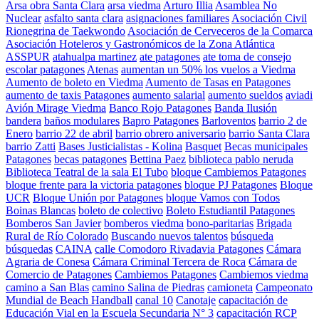
Arsa obra Santa Clara
arsa viedma
Arturo Illia
Asamblea No
Nuclear
asfalto santa clara
asignaciones familiares
Asociación Civil
Rionegrina de Taekwondo
Asociación de Cerveceros de la Comarca
Asociación Hoteleros y Gastronómicos de la Zona Atlántica
ASSPUR
atahualpa martinez
ate patagones
ate toma de consejo
escolar patagones
Atenas
aumentan un 50% los vuelos a Viedma
Aumento de boleto en Viedma
Aumento de Tasas en Patagones
aumento de taxis Patagones
aumento salarial
aumento sueldos
aviadi
Avión Mirage Viedma
Banco Rojo Patagones
Banda Ilusión
bandera
baños modulares
Bapro Patagones
Barloventos
barrio 2 de
Enero
barrio 22 de abril
barrio obrero aniversario
barrio Santa Clara
barrio Zatti
Bases Justicialistas - Kolina
Basquet
Becas municipales
Patagones
becas patagones
Bettina Paez
biblioteca pablo neruda
Biblioteca Teatral de la sala El Tubo
bloque Cambiemos Patagones
bloque frente para la victoria patagones
bloque PJ Patagones
Bloque
UCR
Bloque Unión por Patagones
bloque Vamos con Todos
Boinas Blancas
boleto de colectivo
Boleto Estudiantil Patagones
Bomberos San Javier
bomberos viedma
bono-paritarias
Brigada
Rural de Río Colorado
Buscando nuevos talentos
búsqueda
búsquedas
CAINA
calle Comodoro Rivadavia Patagones
Cámara
Agraria de Conesa
Cámara Criminal Tercera de Roca
Cámara de
Comercio de Patagones
Cambiemos Patagones
Cambiemos viedma
camino a San Blas
camino Salina de Piedras
camioneta
Campeonato
Mundial de Beach Handball
canal 10
Canotaje
capacitación de
Educación Vial en la Escuela Secundaria N° 3
capacitación RCP