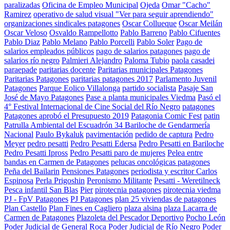
paralizadas
Oficina de Empleo Municipal
Ojeda
Omar "Cacho"
Ramirez
operativo de salud visual "Ver para seguir aprendiendo"
organizaciones sindicales patagones
Oscar Collueque
Oscar Meilán
Oscar Veloso
Osvaldo Rampellotto
Pablo Barreno
Pablo Cifuentes
Pablo Diaz
Pablo Melano
Pablo Porcelli
Pablo Soler
Pago de
salarios empleados públicos
pago de salarios patagones
pago de
salarios río negro
Palmieri Alejandro
Paloma Tubio
paola casadei
paraepade
paritarias docente
Paritarias municipales Patagones
Paritarias Patagones
paritarias patagones 2017
Parlamento Juvenil
Patagones
Parque Eolico Villalonga
partido socialista
Pasaje San
José de Mayo Patagones
Pase a planta municipales Viedma
Pasó el
4° Festival Internacional de Cine Social del Río Negro
patagones
Patagones aprobó el Presupuesto 2019
Patagonia Comic Fest
patin
Patrulla Ambiental del Escuadrón 34 Bariloche de Gendarmería
Nacional
Paulo Bykaluk
pavimentación
pedido de captura
Pedro
Meyer
pedro pesatti
Pedro Pesatti Edersa
Pedro Pesatti en Bariloche
Pedro Pesatti Ipross
Pedro Pesatti paro de mujeres
Pelea entre
bandas en Carmen de Patagones
pelucas oncológicas patagones
Peña del Bailarin
Pensiones Patagones
periodista y escritor Carlos
Espinosa
Perla Prigoshin
Peronismo Militante
Pesatti - Weretilneck
Pesca infantil San Blas
Pier
pirotecnia patagones
pirotecnia viedma
PJ - FpV Patagones
PJ Patagones
plan 25 viviendas de patagones
Plan Castello
Plan Fines en Cagliero
plaza alsina
plaza Lacarra de
Carmen de Patagones
Plazoleta del Pescador Deportivo
Pocho León
Poder Judicial de General Roca
Poder Judicial de Río Negro
Poder