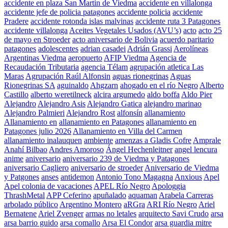
accidente en plaza San Martin de Viedma
accidente en villalonga
accidente jefe de policia patagones
accidente policia
accidente
Pradere
accidente rotonda islas malvinas
accidente ruta 3 Patagones
accidente villalonga
Aceites Vegetales Usados (AVU’s)
acto
acto 25
de mayo en Stroeder
acto aniversario de Bolivia
acuerdo paritario
patagones
adolescentes
adrian casadei
Adrián Grassi
Aerolíneas
Argentinas Viedma
aeropuerto
AFIP Viedma
Agencia de
Recaudación Tributaria
agencia Télam
agrupación atletica Las
Maras
Agrupación Raúl Alfonsin
aguas rionegrinas
Aguas
Rionegrinas SA
aguinaldo
Ahgzarn
ahogado en el río Negro
Alberto
Castillo
alberto weretilneck
alcira argumedo
aldo boffa
Aldo Pier
Alejandro
Alejandro Asis
Alejandro Gatica
alejandro marinao
Alejandro Palmieri
Alejandro Rost
alfonsín
allanamiento
Allanamiento en
allanamiento en Patagones
allanamiento en
Patagones julio 2026
Allanamiento en Villa del Carmen
allanamiento inalauquen
ambiente
amenzas a Gladis Cofre
Amprale
Anahí Bilbao
Andres Amoroso
Ángel Hechenleitner
angel lencura
anime
aniversario
aniversario 239 de Viedma y Patagones
aniversario Cagliero
aniversario de stroeder
Aniversario de Viedma
y Patgones
anses
antidemon
Antonio Tono Magagna
Anxious
Apel
Apel colonia de vacaciones
APEL Río Negro
Apologgia
ThrashMetal
APP Ceferino
apuñalado
aquaman
Arabela Carreras
arbolado público
Argentino Montero
aRGra
ARI Río Negro
Ariel
Bernatene
Ariel Zvenger
armas no letales
arquitecto Savi Crudo
arsa
arsa barrio guido
arsa comallo
Arsa El Condor
arsa guardia mitre