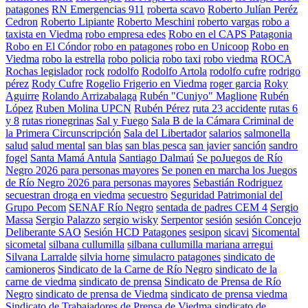
patagones
RN Emergencias 911
roberta scavo
Roberto Julían Peréz
Cedron
Roberto Lipiante
Roberto Meschini
roberto vargas
robo a
taxista en Viedma
robo empresa edes
Robo en el CAPS Patagonia
Robo en El Cóndor
robo en patagones
robo en Unicoop
Robo en
Viedma
robo la estrella
robo policia
robo taxi
robo viedma
ROCA
Rochas legislador
rock
rodolfo
Rodolfo Artola
rodolfo cufre
rodrigo
pérez
Rody Cufre
Rogelio Frigerio en Viedma
roger garcia
Roky
Aguirre
Rolando Arrizabalaga
Rubén "Cuniyo" Maglione
Rubén
López
Ruben Molina UPCN
Rubén Pérez
ruta 23 accidente
rutas 6
y 8
rutas rionegrinas
Sal y Fuego
Sala B de la Cámara Criminal de
la Primera Circunscripción
Sala del Libertador
salarios
salmonella
salud
salud mental
san blas
san blas pesca
san javier
sanción
sandro
fogel
Santa Mamá Antula
Santiago Dalmaú
Se poJuegos de Río
Negro 2026 para personas mayores
Se ponen en marcha los Juegos
de Río Negro 2026 para personas mayores
Sebastián Rodriguez
secuestran droga en viedma
secuestro
Seguridad Patrimonial del
Grupo Pecom
SENAF Río Negro
sentada de padres CEM 4
Sergio
Massa
Sergio Palazzo
sergio wisky
Serpentor
sesión
sesión Concejo
Deliberante SAO
Sesión HCD Patagones
sesipon
sicavi
Sicomental
sicometal
silbana cullumilla
silbana cullumilla mariana arregui
Silvana Larralde
silvia horne
simulacro patagones
sindicato de
camioneros
Sindicato de la Carne de Río Negro
sindicato de la
carne de viedma
sindicato de prensa
Sindicato de Prensa de Río
Negro
sindicato de prensa de Viedma
sindicato de prensa viedma
Sindicato de Trabajadores de Prensa de Viedma
sindicato de