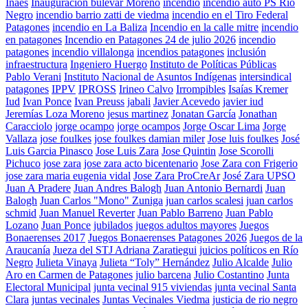
Inaes
Inauguración bulevar Moreno
incendio
incendio auto PS Río
Negro
incendio barrio zatti de viedma
incendio en el Tiro Federal
Patagones
incendio en La Baliza
Incendio en la calle mitre
incendio
en patagones
Incendio en Patagones 24 de julio 2026
incendio
patagones
incendio villalonga
incendios patagones
inclusión
infraestructura
Ingeniero Huergo
Instituto de Políticas Públicas
Pablo Verani
Instituto Nacional de Asuntos Indígenas
intersindical
patagones
IPPV
IPROSS
Irineo Calvo
Irrompibles
Isaías Kremer
Iud
Ivan Ponce
Ivan Preuss
jabali
Javier Acevedo
javier iud
Jeremías Loza Moreno
jesus martinez
Jonatan García
Jonathan
Caracciolo
jorge ocampo
jorge ocampos
Jorge Oscar Lima
Jorge
Vallaza
jose foulkes
jose foulkes damian miler
Jose luis foulkes
José
Luis Garcia Pinasco
Jose Luis Zara
Jose Quintin
Jose Scorolli
Pichuco
jose zara
jose zara acto bicentenario
Jose Zara con Frigerio
jose zara maria eugenia vidal
Jose Zara ProCreAr
José Zara UPSO
Juan A Pradere
Juan Andres Balogh
Juan Antonio Bernardi
Juan
Balogh
Juan Carlos "Mono" Zuniga
juan carlos scalesi
juan carlos
schmid
Juan Manuel Reverter
Juan Pablo Barreno
Juan Pablo
Lozano
Juan Ponce
jubilados
juegos adultos mayores
Juegos
Bonaerenses 2017
Juegos Bonaerenses Patagones 2026
Juegos de la
Araucanía
Jueza del STJ Adriana Zaratiegui
juicios políticos en Río
Negro
Julieta Vinaya
Julieta “Toly” Hernández
Julio Alcalde
Julio
Aro en Carmen de Patagones
julio barcena
Julio Costantino
Junta
Electoral Municipal
junta vecinal 915 viviendas
junta vecinal Santa
Clara
juntas vecinales
Juntas Vecinales Viedma
justicia de rio negro