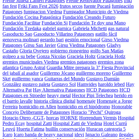
Frente Julieta Lanteri Patagones
Frente Renovador Patagones
friki
fan fest
Friki Fans Fest 2026
frutos secos
fuente Pucará
fumigación
Patagones
fumigacion Viedma
Fumigador Municipio de Viedma
Fundación Cocina Patagónica
Fundación Creando Futuro
Fundación Facilitar
Fundación Si
Fundación Te doy una Mano
Fundación Tzedaka
gabriel garnica
Gabriela Michetti
gas natural
Gasoducto Sao
Gasoducto Villarino Patagones
gatillo fácil
genoveva molinari
gerardo bari
gestión emocional
Girso Viedma
Patagones
Girsu San Javier
Girsu Viedma Patagones
Gladys
Castaño
Gloria Ovejero
gobierno rionegrino
golfo San Matías
golpeo a su bebe
Gonza Nicolas
Graciela Holtz
Graciela Hotlz
gremios municipales Viedma
gremios patagones
gremios zona
atlantica
Grupo Astral
Guardia Mitre prepara la 3° Fiesta Provincial
del jabalí al asador
Guillermo Jócano
guillermo moreno
Guillermo
Skrt
guillermo yanca
Guitarras del Mundo
Gustavo Damián
González
gustavo paleta
Gustavo Sol
Hamvides
haroldo lebed
Hay
Alternativa Pat
Hay Alternativa Patagones
HCD Patagones
HCD
Patagones en Stroeder
heavy metal
Hector Pipi Telechea
herido en
el barrio lavalle
historia clínica digital
homenaje
Homenaje a Jorge
Ferreira
homicidio en Allen
homicidio en el hipódromo
Honorable
Concejo Deliberante de Patagones
Horacio "Pechi" Quiroga
Horacio Otero -CGT-
horcas
HORNE
Horrendum Vermis
Hospital
Pedro Ecay
hospital Zatti
Hospital Zatti de Viedma
Hotel Currú
Leuvú
Huerta Fatima
huillín conservación
Huracan categoria 5
Ícaro
Icaro banda de heavy nacional
idevi
Ignacio Galeano
ilegales