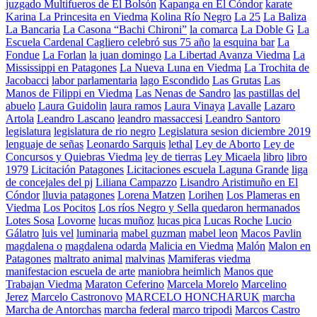
juzgado Multifueros de El Bolsón
Kapanga en El Cóndor
karate
Karina La Princesita en Viedma
Kolina Río Negro
La 25
La Baliza
La Bancaria
La Casona “Bachi Chironi”
la comarca
La Doble G
La
Escuela Cardenal Cagliero celebró sus 75 año
la esquina bar
La
Fondue
La Forlan
la juan domingo
La Libertad Avanza Viedma
La
Mississippi en Patagones
La Nueva Luna en Viedma
La Trochita de
Jacobacci
labor parlamentaria
lago Escondido
Las Grutas
Las
Manos de Filippi en Viedma
Las Nenas de Sandro
las pastillas del
abuelo
Laura Guidolin
laura ramos
Laura Vinaya
Lavalle
Lazaro
Artola
Leandro Lascano
leandro massaccesi
Leandro Santoro
legislatura
legislatura de rio negro
Legislatura sesion diciembre 2019
lenguaje de señas
Leonardo Sarquis
lethal
Ley de Aborto
Ley de
Concursos y Quiebras Viedma
ley de tierras
Ley Micaela
libro
libro
1979
Licitación Patagones
Licitaciones escuela Laguna Grande
liga
de concejales del pj
Liliana Campazzo
Lisandro Aristimuño en El
Cóndor
lluvia patagones
Lorena Matzen
Lorihen
Los Plameras en
Viedma
Los Pocitos
Los ríos Negro y Sella quedaron hermanados
Lotes Sosa
Lovorne
lucas muñoz
lucas pica
Lucas Roche
Lucio
Gálatro
luis vel
luminaria
mabel guzman
mabel leon
Macos Pavlin
magdalena o
magdalena odarda
Malicia en Viedma
Malón
Malon en
Patagones
maltrato animal
malvinas
Mamiferas viedma
manifestacion escuela de arte
maniobra heimlich
Manos que
Trabajan Viedma
Maraton Ceferino
Marcela Morelo
Marcelino
Jerez
Marcelo Castronovo
MARCELO HONCHARUK
marcha
Marcha de Antorchas
marcha federal
marco tripodi
Marcos Castro