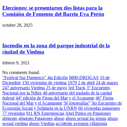
Elecciones: se presentaron dos listas para la
Comisión de Fomento del Barrio Eva Perón
octubre 28, 2025
Incendio en la zona del parque industrial de la
ciudad de Viedma
febrero 9, 2021
No comments found.
"Festival Sur Flamenco" 4ta Edición
0800-DROGAS
10 de
Diciembre
150 viviendas de viedma
1979
2 de abril
24 de marzo
247 aniversario Viedma
25 de mayo
3rd Track
3° Encuentro
Nacional por la Niñez
40 aniversario del traslado de la capital
federal
44º edición de Fiesta del Mar y el Acapamte
46° Fiesta
Nacional del Mar y el Acampante
50 fotografías”
5to Encuentro de
Economía Social y Solidaria en la UNRN
66 viviendas patagones
77 viviendas
911 RN Emergencias
Abel Pintos en Patagones
abigeato
abigeato Patagones
abuso
abuso sexual las grutas
abuso
sexual viedma
abuso Viedma
accidente avioneta villalonga