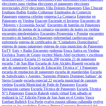
elecciones paso viedma
elecciones pj patagones
elecciones
provinciales 2019
elecciones Villa Dolores Patagones
Elías Chucair
Emiliano Balbin
Emilio Collueque
Empleados de Comercio
Patagones
empresa ceferino
empresa La Comarca
Emprotur
en
Patagones
en Viedma
Enacom
Enciende el Invierno
Encuentro de
"Mujeres y Economía Social"
Encuentro de baterías en Patagones
Encuentro de poetas de la comarca
encuentro de teatro en viedma
encuentro interlegislativo
Encuentro Progresista y Popular
encuentro
recreativo de batería en Patagones
enfermedad cardiovascular
enfermería
entrega de certificados de “Cuidadores Domiciliarios”
entrega de papas patagones
entrega de ropa municipio de Patagones
EnTV
Entv y Radio Encuentro
epilepsia
Eruca Sativa en Viedma
Escénica Teatro de Grupo
escritor Mario Abel
escritores y escritoras
de la Comarca
Escuela 15
escuela 200
escuela 21 de patagones
escuela 7 de San Blas
Escuela de Arte Alcides Biagetti
escuela de
arte de patagones
Escuela de Educación Técnica n° 1 Patagones
escuela de equitacion de patagones
escuela de guardavidas
Escuela
de Suboficiales y Agentes "Sargento Primero Domingo Salinas" de
Sierra Grande
escuela especial 22
escuela municipal de canotaje
viedma
Escuela Municipal de Patín de Patagones
Escuela
Spegazzini camara
Escuela Técnica de Patagones
Escuela Técnica
N°1 Patagones
Espacio Rakesh
estafa virtual
Este sábado se
realizará la 12º Edición Fiesta de San Juan en el Centro Vasco
Esteban Bullrich
Eva Perón
evalyn rousiot silbana cullumilla
evelyn
rousiot
ex los gardelitos
Exitoso Primer Concurso Provincial del