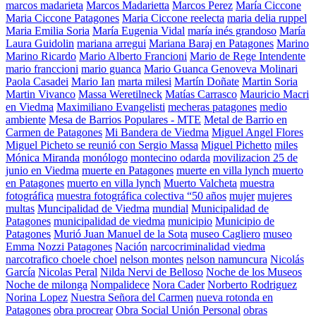
marcos madarieta
Marcos Madarietta
Marcos Perez
María Ciccone
Maria Ciccone Patagones
Maria Ciccone reelecta
maria delia ruppel
Maria Emilia Soria
María Eugenia Vidal
maría inés grandoso
María
Laura Guidolin
mariana arregui
Mariana Baraj en Patagones
Marino
Marino Ricardo
Mario Alberto Francioni
Mario de Rege Intendente
mario franccioni
mario guanca
Mario Guanca Genoveva Molinari
Paola Casadei
Mario Ian
marta milesi
Martín Doñate
Martin Soria
Martin Vivanco
Massa Weretilneck
Matías Carrasco
Mauricio Macri
en Viedma
Maximiliano Evangelisti
mecheras patagones
medio
ambiente
Mesa de Barrios Populares - MTE
Metal de Barrio en
Carmen de Patagones
Mi Bandera de Viedma
Miguel Angel Flores
Miguel Picheto se reunió con Sergio Massa
Miguel Pichetto
miles
Mónica Miranda
monólogo
montecino odarda
movilizacion 25 de
junio en Viedma
muerte en Patagones
muerte en villa lynch
muerto
en Patagones
muerto en villa lynch
Muerto Valcheta
muestra
fotográfica
muestra fotográfica colectiva “50 años
mujer
mujeres
multas
Muncipalidad de Viedma
mundial
Municipalidad de
Patagones
municipalidad de viedma
municipio
Municipio de
Patagones
Murió Juan Manuel de la Sota
museo Cagliero
museo
Emma Nozzi Patagones
Nación
narcocriminalidad viedma
narcotrafico choele choel
nelson montes
nelson namuncura
Nicolás
García
Nicolas Peral
Nilda Nervi de Belloso
Noche de los Museos
Noche de milonga
Nompalidece
Nora Cader
Norberto Rodriguez
Norina Lopez
Nuestra Señora del Carmen
nueva rotonda en
Patagones
obra procrear
Obra Social Unión Personal
obras