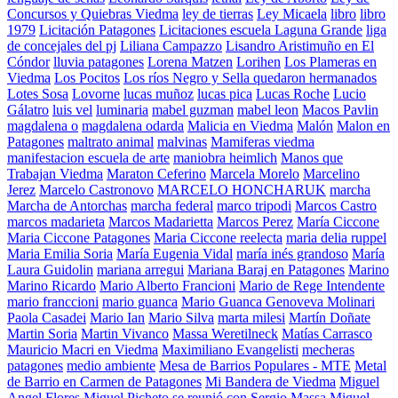
Concursos y Quiebras Viedma
ley de tierras
Ley Micaela
libro
libro
1979
Licitación Patagones
Licitaciones escuela Laguna Grande
liga
de concejales del pj
Liliana Campazzo
Lisandro Aristimuño en El
Cóndor
lluvia patagones
Lorena Matzen
Lorihen
Los Plameras en
Viedma
Los Pocitos
Los ríos Negro y Sella quedaron hermanados
Lotes Sosa
Lovorne
lucas muñoz
lucas pica
Lucas Roche
Lucio
Gálatro
luis vel
luminaria
mabel guzman
mabel leon
Macos Pavlin
magdalena o
magdalena odarda
Malicia en Viedma
Malón
Malon en
Patagones
maltrato animal
malvinas
Mamiferas viedma
manifestacion escuela de arte
maniobra heimlich
Manos que
Trabajan Viedma
Maraton Ceferino
Marcela Morelo
Marcelino
Jerez
Marcelo Castronovo
MARCELO HONCHARUK
marcha
Marcha de Antorchas
marcha federal
marco tripodi
Marcos Castro
marcos madarieta
Marcos Madarietta
Marcos Perez
María Ciccone
Maria Ciccone Patagones
Maria Ciccone reelecta
maria delia ruppel
Maria Emilia Soria
María Eugenia Vidal
maría inés grandoso
María
Laura Guidolin
mariana arregui
Mariana Baraj en Patagones
Marino
Marino Ricardo
Mario Alberto Francioni
Mario de Rege Intendente
mario franccioni
mario guanca
Mario Guanca Genoveva Molinari
Paola Casadei
Mario Ian
Mario Silva
marta milesi
Martín Doñate
Martin Soria
Martin Vivanco
Massa Weretilneck
Matías Carrasco
Mauricio Macri en Viedma
Maximiliano Evangelisti
mecheras
patagones
medio ambiente
Mesa de Barrios Populares - MTE
Metal
de Barrio en Carmen de Patagones
Mi Bandera de Viedma
Miguel
Angel Flores
Miguel Picheto se reunió con Sergio Massa
Miguel