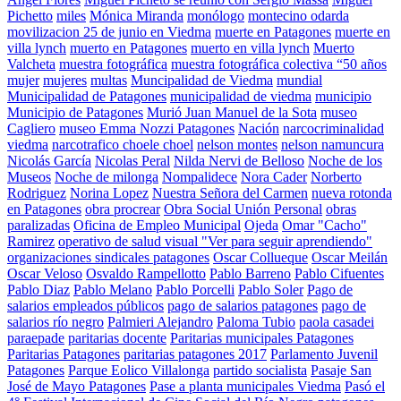
Pichetto
miles
Mónica Miranda
monólogo
montecino odarda
movilizacion 25 de junio en Viedma
muerte en Patagones
muerte en
villa lynch
muerto en Patagones
muerto en villa lynch
Muerto
Valcheta
muestra fotográfica
muestra fotográfica colectiva “50 años
mujer
mujeres
multas
Muncipalidad de Viedma
mundial
Municipalidad de Patagones
municipalidad de viedma
municipio
Municipio de Patagones
Murió Juan Manuel de la Sota
museo
Cagliero
museo Emma Nozzi Patagones
Nación
narcocriminalidad
viedma
narcotrafico choele choel
nelson montes
nelson namuncura
Nicolás García
Nicolas Peral
Nilda Nervi de Belloso
Noche de los
Museos
Noche de milonga
Nompalidece
Nora Cader
Norberto
Rodriguez
Norina Lopez
Nuestra Señora del Carmen
nueva rotonda
en Patagones
obra procrear
Obra Social Unión Personal
obras
paralizadas
Oficina de Empleo Municipal
Ojeda
Omar "Cacho"
Ramirez
operativo de salud visual "Ver para seguir aprendiendo"
organizaciones sindicales patagones
Oscar Collueque
Oscar Meilán
Oscar Veloso
Osvaldo Rampellotto
Pablo Barreno
Pablo Cifuentes
Pablo Diaz
Pablo Melano
Pablo Porcelli
Pablo Soler
Pago de
salarios empleados públicos
pago de salarios patagones
pago de
salarios río negro
Palmieri Alejandro
Paloma Tubio
paola casadei
paraepade
paritarias docente
Paritarias municipales Patagones
Paritarias Patagones
paritarias patagones 2017
Parlamento Juvenil
Patagones
Parque Eolico Villalonga
partido socialista
Pasaje San
José de Mayo Patagones
Pase a planta municipales Viedma
Pasó el