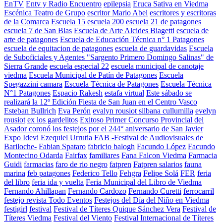
EnTV
Entv y Radio Encuentro
epilepsia
Eruca Sativa en Viedma
Escénica Teatro de Grupo
escritor Mario Abel
escritores y escritoras
de la Comarca
Escuela 15
escuela 200
escuela 21 de patagones
escuela 7 de San Blas
Escuela de Arte Alcides Biagetti
escuela de
arte de patagones
Escuela de Educación Técnica n° 1 Patagones
escuela de equitacion de patagones
escuela de guardavidas
Escuela
de Suboficiales y Agentes "Sargento Primero Domingo Salinas" de
Sierra Grande
escuela especial 22
escuela municipal de canotaje
viedma
Escuela Municipal de Patín de Patagones
Escuela
Spegazzini camara
Escuela Técnica de Patagones
Escuela Técnica
N°1 Patagones
Espacio Rakesh
estafa virtual
Este sábado se
realizará la 12º Edición Fiesta de San Juan en el Centro Vasco
Esteban Bullrich
Eva Perón
evalyn rousiot silbana cullumilla
evelyn
rousiot
ex los gardelitos
Exitoso Primer Concurso Provincial del
Asador coronó los festejos por el 244° aniversario de San Javier
Expo Idevi
Ezequiel Urrutia
FAB -Festival de Audiovisuales de
Bariloche-
Fabian Spataro
fabricio balogh
Facundo López
Facundo
Montecino Odarda
Fairfax
familiares
Fana Falcon Viedma
Farmacia
Guidi
farmacias
faro de rio negro
fatpren
Fatpren salarios
fauna
marina
feb patagones
Federico Tello
Fehgra
Felipe Solá
FER
feria
del libro
feria ida y vuelta
Feria Municipal del Libro de Viedma
Fernando Ahillapan
Fernando Cardozo
Fernando Curetti
ferrocarril
festejo revista Todo Eventos
Festejos del Día del Niño en Viedma
festigirl
festival
Festival de Títeres Quique Sánchez Vera
Festival de
Títeres Viedma
Festival del Viento
Festival Internacional de Títeres