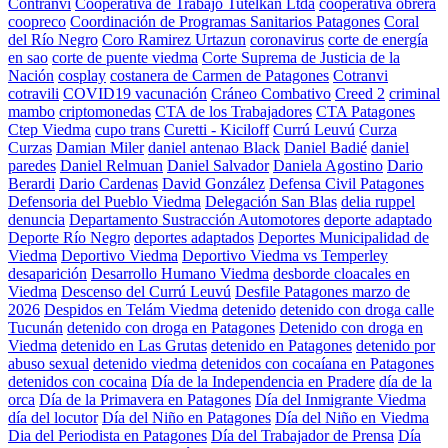
Contranvi
Cooperativa de Trabajo Tutelkan Ltda
cooperativa obrera
coopreco
Coordinación de Programas Sanitarios Patagones
Coral
del Río Negro
Coro Ramirez Urtazun
coronavirus
corte de energía
en sao
corte de puente viedma
Corte Suprema de Justicia de la
Nación
cosplay
costanera de Carmen de Patagones
Cotranvi
cotravili
COVID19 vacunación
Cráneo Combativo
Creed 2
criminal
mambo
criptomonedas
CTA de los Trabajadores
CTA Patagones
Ctep Viedma
cupo trans
Curetti - Kiciloff
Currú Leuvú
Curza
Curzas
Damian Miler
daniel antenao Black
Daniel Badié
daniel
paredes
Daniel Relmuan
Daniel Salvador
Daniela Agostino
Dario
Berardi
Dario Cardenas
David González
Defensa Civil Patagones
Defensoria del Pueblo Viedma
Delegación San Blas
delia ruppel
denuncia
Departamento Sustracción Automotores
deporte adaptado
Deporte Río Negro
deportes adaptados
Deportes Municipalidad de
Viedma
Deportivo Viedma
Deportivo Viedma vs Temperley
desaparición
Desarrollo Humano Viedma
desborde cloacales en
Viedma
Descenso del Currú Leuvú
Desfile Patagones marzo de
2026
Despidos en Telám Viedma
detenido
detenido con droga calle
Tucunán
detenido con droga en Patagones
Detenido con droga en
Viedma
detenido en Las Grutas
detenido en Patagones
detenido por
abuso sexual
detenido viedma
detenidos con cocaíana en Patagones
detenidos con cocaina
Día de la Independencia en Pradere
día de la
orca
Día de la Primavera en Patagones
Día del Inmigrante Viedma
día del locutor
Día del Niño en Patagones
Día del Niño en Viedma
Dia del Periodista en Patagones
Día del Trabajador de Prensa
Día