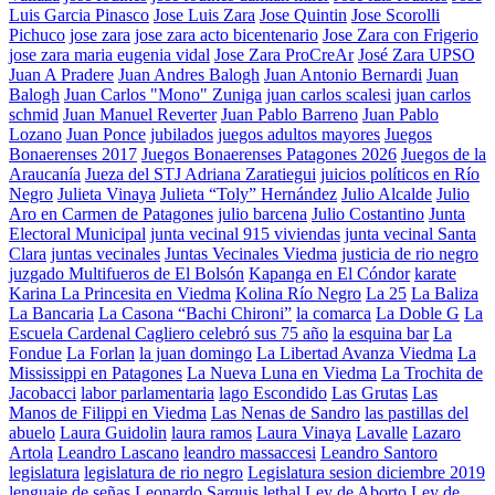
Luis Garcia Pinasco
Jose Luis Zara
Jose Quintin
Jose Scorolli
Pichuco
jose zara
jose zara acto bicentenario
Jose Zara con Frigerio
jose zara maria eugenia vidal
Jose Zara ProCreAr
José Zara UPSO
Juan A Pradere
Juan Andres Balogh
Juan Antonio Bernardi
Juan
Balogh
Juan Carlos "Mono" Zuniga
juan carlos scalesi
juan carlos
schmid
Juan Manuel Reverter
Juan Pablo Barreno
Juan Pablo
Lozano
Juan Ponce
jubilados
juegos adultos mayores
Juegos
Bonaerenses 2017
Juegos Bonaerenses Patagones 2026
Juegos de la
Araucanía
Jueza del STJ Adriana Zaratiegui
juicios políticos en Río
Negro
Julieta Vinaya
Julieta “Toly” Hernández
Julio Alcalde
Julio
Aro en Carmen de Patagones
julio barcena
Julio Costantino
Junta
Electoral Municipal
junta vecinal 915 viviendas
junta vecinal Santa
Clara
juntas vecinales
Juntas Vecinales Viedma
justicia de rio negro
juzgado Multifueros de El Bolsón
Kapanga en El Cóndor
karate
Karina La Princesita en Viedma
Kolina Río Negro
La 25
La Baliza
La Bancaria
La Casona “Bachi Chironi”
la comarca
La Doble G
La
Escuela Cardenal Cagliero celebró sus 75 año
la esquina bar
La
Fondue
La Forlan
la juan domingo
La Libertad Avanza Viedma
La
Mississippi en Patagones
La Nueva Luna en Viedma
La Trochita de
Jacobacci
labor parlamentaria
lago Escondido
Las Grutas
Las
Manos de Filippi en Viedma
Las Nenas de Sandro
las pastillas del
abuelo
Laura Guidolin
laura ramos
Laura Vinaya
Lavalle
Lazaro
Artola
Leandro Lascano
leandro massaccesi
Leandro Santoro
legislatura
legislatura de rio negro
Legislatura sesion diciembre 2019
lenguaje de señas
Leonardo Sarquis
lethal
Ley de Aborto
Ley de