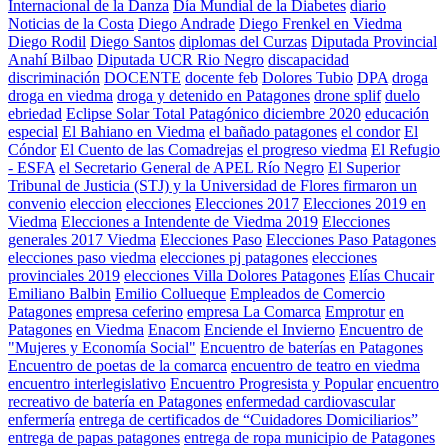
Internacional de la Danza
Día Mundial de la Diabetes
diario
Noticias de la Costa
Diego Andrade
Diego Frenkel en Viedma
Diego Rodil
Diego Santos
diplomas del Curzas
Diputada Provincial
Anahí Bilbao
Diputada UCR Rio Negro
discapacidad
discriminación
DOCENTE
docente feb
Dolores Tubio
DPA
droga
droga en viedma
droga y detenido en Patagones
drone splif
duelo
ebriedad
Eclipse Solar Total Patagónico diciembre 2020
educación
especial
El Bahiano en Viedma
el bañado patagones
el condor
El
Cóndor
El Cuento de las Comadrejas
el progreso viedma
El Refugio
- ESFA
el Secretario General de APEL Río Negro
El Superior
Tribunal de Justicia (STJ) y la Universidad de Flores firmaron un
convenio
eleccion
elecciones
Elecciones 2017
Elecciones 2019 en
Viedma
Elecciones a Intendente de Viedma 2019
Elecciones
generales 2017 Viedma
Elecciones Paso
Elecciones Paso Patagones
elecciones paso viedma
elecciones pj patagones
elecciones
provinciales 2019
elecciones Villa Dolores Patagones
Elías Chucair
Emiliano Balbin
Emilio Collueque
Empleados de Comercio
Patagones
empresa ceferino
empresa La Comarca
Emprotur
en
Patagones
en Viedma
Enacom
Enciende el Invierno
Encuentro de
"Mujeres y Economía Social"
Encuentro de baterías en Patagones
Encuentro de poetas de la comarca
encuentro de teatro en viedma
encuentro interlegislativo
Encuentro Progresista y Popular
encuentro
recreativo de batería en Patagones
enfermedad cardiovascular
enfermería
entrega de certificados de “Cuidadores Domiciliarios”
entrega de papas patagones
entrega de ropa municipio de Patagones