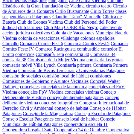
Bachilleratos Patagones
cine gama
Cine Gama Viedma
Circuito
Histórico de la Gran Inundación de Viedma
circuito teatro
Círculo
de Arqueros de la Comarca
Cirilo Bustamante
Cirilo Torres
clases
suspendidas en Patagones
Claudio "Tano" Marciello
Clínica de
Batería
Club de Leones Viedma
Club del Personal del Poder
Judicial
club la ribera
Club Mau
COER Río Negro
colectivo de
acción jurídica
colectivos
Colonia de Vacaciones Municipalidad de
Viedma
colonia de vacaciones villalonga
colonos españoles
Comallo
Comarca Comic Fest 6
Comarca Comics Fest 5
Comarca
Comics Feste IV
Comarca Racinguista
combustible
comedor El
Lorito
comercios
Comisaría 1era
comisaria 30
Comisaria 34
comisaria 38
Comisaría de la Mujer Viedma
comisaria las grutas
comisaría móvil Villa Lynch
Comisaría primera
Comisaria Primera
Viedma
Comisión de Becas Terciarias y Universitarias Patagones
comisión de sociales
comisión local de hábitat
comisiones
Comisiones de Gobierno y Asuntos Vecinales
Concejal Walter
Dalinger
concejales
concejales de la comarca
concejales del FpV
Viedma
concejales FpV Viedma
concejales viedma
Concejo
Deliberante de Viedma
concejo deliberante patagones
concejo
deliberante viedma
concurso fotográfico
Congreso Internacional de
Derecho Civil y Ambiental
consejo de habitat
Consejo de Hábitat
Patagones
Consejo de la Magistratura
Consejo Escolar de Patagones
Consejo Escolar Patagones
consejo local de habitat
Consejo
Municipal de Hábitat Patagones
cooperadora escuela 11
Cooperadora hospital Zatti
Cooperativa 24 de Octubre
Cooperativa