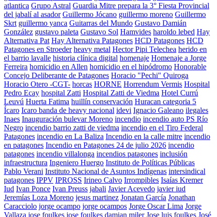
atlantica
Grupo Astral
Guardia Mitre prepara la 3° Fiesta Provincial
del jabalí al asador
Guillermo Jócano
guillermo moreno
Guillermo
Skrt
guillermo yanca
Guitarras del Mundo
Gustavo Damián
González
gustavo paleta
Gustavo Sol
Hamvides
haroldo lebed
Hay
Alternativa Pat
Hay Alternativa Patagones
HCD Patagones
HCD
Patagones en Stroeder
heavy metal
Hector Pipi Telechea
herido en
el barrio lavalle
historia clínica digital
homenaje
Homenaje a Jorge
Ferreira
homicidio en Allen
homicidio en el hipódromo
Honorable
Concejo Deliberante de Patagones
Horacio "Pechi" Quiroga
Horacio Otero -CGT-
horcas
HORNE
Horrendum Vermis
Hospital
Pedro Ecay
hospital Zatti
Hospital Zatti de Viedma
Hotel Currú
Leuvú
Huerta Fatima
huillín conservación
Huracan categoria 5
Ícaro
Icaro banda de heavy nacional
idevi
Ignacio Galeano
ilegales
Inaes
Inauguración bulevar Moreno
incendio
incendio auto PS Río
Negro
incendio barrio zatti de viedma
incendio en el Tiro Federal
Patagones
incendio en La Baliza
Incendio en la calle mitre
incendio
en patagones
Incendio en Patagones 24 de julio 2026
incendio
patagones
incendio villalonga
incendios patagones
inclusión
infraestructura
Ingeniero Huergo
Instituto de Políticas Públicas
Pablo Verani
Instituto Nacional de Asuntos Indígenas
intersindical
patagones
IPPV
IPROSS
Irineo Calvo
Irrompibles
Isaías Kremer
Iud
Ivan Ponce
Ivan Preuss
jabali
Javier Acevedo
javier iud
Jeremías Loza Moreno
jesus martinez
Jonatan García
Jonathan
Caracciolo
jorge ocampo
jorge ocampos
Jorge Oscar Lima
Jorge
Vallaza
jose foulkes
jose foulkes damian miler
Jose luis foulkes
José