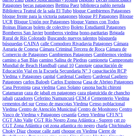
Patagones
becas patagones
Bettina Paez
biblioteca pablo neruda
Biblioteca Teatral de la sala El Tubo
bloque Cambiemos Patagones
bloque frente para la victoria patagones
bloque PJ Patagones
Bloque
UCR
Bloque Unión por Patagones
bloque Vamos con Todos
Boinas Blancas
boleto de colectivo
Boleto Estudiantil Patagones
Bomberos San Javier
bomberos viedma
bono-paritarias
Brigada
Rural de Río Colorado
Buscando nuevos talentos
búsqueda
búsquedas
CAINA
calle Comodoro Rivadavia Patagones
Cámara
Agraria de Conesa
Cámara Criminal Tercera de Roca
Cámara de
Comercio de Patagones
Cambiemos Patagones
Cambiemos viedma
camino a San Blas
camino Salina de Piedras
camioneta
Campeonato
Mundial de Beach Handball
canal 10
Canotaje
capacitación de
Educación Vial en la Escuela Secundaria N° 3
capacitación RCP
Viedma y Patagones
capital
Cardenal Cagliero
Cardenal Cagliero
Patagones
carlos Balogh
Carlos Espinosa
Casa de Abrigo Patagones
Casa Peronista
casa viedma
Caso Solano
casona bachi chironi
Catamaran
caza de jabali en patagones
caza plaguicida de chancho
jabali
cazadores
Ceferino Namuncurá
CEM 4
Cementerio Viedma
cementos del sur
Censo de mascotas Viedma
Censo poblacional
Viedma
Centro de Atención Municipal
Centro de Monitoreo
Centro
Vasco de Viedma y Patagones
cesantía
Cetep Viedma
CFI N°1
CGT Alto Valle
CGT Río Negro Zona Atlántica - Supren
cgt zo
CGT Zona Atlántica
cgt zona atlantica rio negro
charla
Chichinales
Choky Diaz
choque calle zatti
choque en Viedma
Cierre de