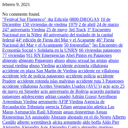
febrero 9, 2021
No comments found.
"Festival Sur Flamenco" 4ta Edición
0800-DROGAS
10 de
Diciembre
150 viviendas de viedma
1979
2 de abril
24 de marzo
247 aniversario Viedma
25 de mayo
3rd Track
3° Encuentro
Nacional por la Niñez
40 aniversario del traslado de la capital
federal
44º edición de Fiesta del Mar y el Acapamte
46° Fiesta
Nacional del Mar y el Acampante
50 fotografías”
5to Encuentro de
Economía Social y Solidaria en la UNRN
66 viviendas patagones
77 viviendas
911 RN Emergencias
Abel Pintos en Patagones
abigeato
abigeato Patagones
abuso
abuso sexual las grutas
abuso
sexual viedma
abuso Viedma
accidente avioneta villalonga
accidente en plaza San Martin de Viedma
accidente en villalonga
accidente jefe de policia patagones
accidente policia
accidente
Pradere
accidente rotonda islas malvinas
accidente ruta 3 Patagones
accidente villalonga
Aceites Vegetales Usados (AVU’s)
acto
acto 25
de mayo en Stroeder
acto aniversario de Bolivia
acuerdo paritario
patagones
adolescentes
adrian casadei
Adrián Grassi
Aerolíneas
Argentinas Viedma
aeropuerto
AFIP Viedma
Agencia de
Recaudación Tributaria
agencia Télam
agrupación atletica Las
Maras
Agrupación Raúl Alfonsin
aguas rionegrinas
Aguas
Rionegrinas SA
aguinaldo
Ahgzarn
ahogado en el río Negro
Alberto
Castillo
alberto weretilneck
alcira argumedo
aldo boffa
Aldo Pier
Alejandro
Alejandro Asis
Alejandro Gatica
alejandro marinao