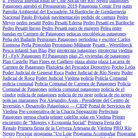
4° Festival Internacional de Cine Social del Río Negro
patagones
Patagones aprobó el Presupuesto 2019
Patagonia Comic Fest
patin
Patrulla Ambiental del Escuadrón 34 Bariloche de Gendarmería
Nacional
Paulo Bykaluk
pavimentación
pedido de captura
Pedro
Meyer
pedro pesatti
Pedro Pesatti Edersa
Pedro Pesatti en Bariloche
Pedro Pesatti Ipross
Pedro Pesatti paro de mujeres
Pelea entre
bandas en Carmen de Patagones
pelucas oncológicas patagones
Peña del Bailarin
Pensiones Patagones
periodista y escritor Carlos
Espinosa
Perla Prigoshin
Peronismo Militante
Pesatti - Weretilneck
Pesca infantil San Blas
Pier
pirotecnia patagones
pirotecnia viedma
PJ - FpV Patagones
PJ Patagones
plan 25 viviendas de patagones
Plan Castello
Plan Fines en Cagliero
plaza alsina
plaza Lacarra de
Carmen de Patagones
Plazoleta del Pescador Deportivo
Pocho León
Poder Judicial de General Roca
Poder Judicial de Río Negro
Poder
Judicial de Roca
Poder Judicial Viedma
policía
Policía Comunal
policia comunal
Policia Comunal de Carmen de Patagones
Policía
Comunal de Patagones
policia comunal patagones
policia de el
cóndor
policia de patagones
policia de rio negr
policia de rio negro
policias maragatos
Por Alejandro Assis - Presidente del Centro de
Inversión y Desarrollo Patagónico — CIDP
Portal de Servicios de
Viedma
Pre-cooperativa de la Chacra Spegazzini
Prefectura
Patagones
prensa charla
primer calefón solar en Viedma
Primer
encuentro de “Mujeres y Economía Social”
Primera Feria del
Regalo
Primera fiesta de la Cerveza Artesana de Viedma
PRO Río
Negro
Procrear
programa "Un Lote
Programa Acompañar
Programa