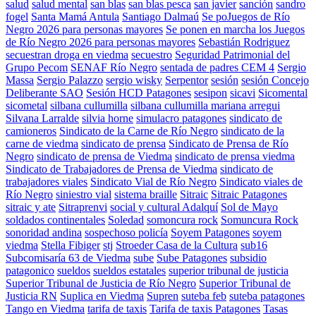
salud
salud mental
san blas
san blas pesca
san javier
sanción
sandro
fogel
Santa Mamá Antula
Santiago Dalmaú
Se poJuegos de Río
Negro 2026 para personas mayores
Se ponen en marcha los Juegos
de Río Negro 2026 para personas mayores
Sebastián Rodriguez
secuestran droga en viedma
secuestro
Seguridad Patrimonial del
Grupo Pecom
SENAF Río Negro
sentada de padres CEM 4
Sergio
Massa
Sergio Palazzo
sergio wisky
Serpentor
sesión
sesión Concejo
Deliberante SAO
Sesión HCD Patagones
sesipon
sicavi
Sicomental
sicometal
silbana cullumilla
silbana cullumilla mariana arregui
Silvana Larralde
silvia horne
simulacro patagones
sindicato de
camioneros
Sindicato de la Carne de Río Negro
sindicato de la
carne de viedma
sindicato de prensa
Sindicato de Prensa de Río
Negro
sindicato de prensa de Viedma
sindicato de prensa viedma
Sindicato de Trabajadores de Prensa de Viedma
sindicato de
trabajadores viales
Sindicato Vial de Río Negro
Sindicato viales de
Río Negro
siniestro vial
sistema braille
Sitraic
Sitraic Patagones
sitraic y ate
Sitraprenvi
social y cultural Adalquí
Sol de Mayo
soldados continentales
Soledad
somoncura rock
Somuncura Rock
sonoridad andina
sospechoso policía
Soyem Patagones
soyem
viedma
Stella Fibiger
stj
Stroeder Casa de la Cultura
sub16
Subcomisaría 63 de Viedma
sube
Sube Patagones
subsidio
patagonico
sueldos
sueldos estatales
superior tribunal de justicia
Superior Tribunal de Justicia de Río Negro
Superior Tribunal de
Justicia RN
Suplica en Viedma
Supren
suteba feb
suteba patagones
Tango en Viedma
tarifa de taxis
Tarifa de taxis Patagones
Tasas