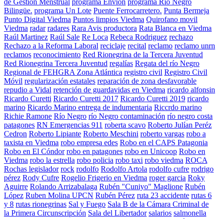
de Gestión Menstrual
programa Envion
programa Río Negro
Bilingüe.
programa Un Lote
Puente Ferrocarretero.
Punta Bermeja
Punto Digital Viedma
Puntos limpios Viedma
Quirofano movil
Viedma
radar
radares
Rara Avis productora
Rata Blanca en Viedma
Raúl Martinez
Raúl Sale
Re Loca
Rebeca Rodriguez
rechazo
Rechazo a la Reforma Laboral
reciclaje
recital
reclamo
reclamo unrn
reclamos
reconocimiento
Red Rionegrina de la Tercera Juventud
Red Rionegrina Tercera Juventud
regalías
Regata del río Negro
Regional de FEHGRA Zona Atlántica
registro civil
Registro Civil
Móvil
regularización estatales
reparación de zona desfavorable
repudio a Vidal
retención de guardavidas en Viedma
ricardo alfonsin
Ricardo Curetti
Ricardo Curetti 2017
Ricardo Curetti 2019
ricardo
marino
Ricardo Marino entrega de indumentaria
Riccrdo marino
Richie Ramone
Río Negro
río Negro contaminación
río negro costa
patagones
RN Emergencias 911
roberta scavo
Roberto Julían Peréz
Cedron
Roberto Lipiante
Roberto Meschini
roberto vargas
robo a
taxista en Viedma
robo empresa edes
Robo en el CAPS Patagonia
Robo en El Cóndor
robo en patagones
robo en Unicoop
Robo en
Viedma
robo la estrella
robo policia
robo taxi
robo viedma
ROCA
Rochas legislador
rock
rodolfo
Rodolfo Artola
rodolfo cufre
rodrigo
pérez
Rody Cufre
Rogelio Frigerio en Viedma
roger garcia
Roky
Aguirre
Rolando Arrizabalaga
Rubén "Cuniyo" Maglione
Rubén
López
Ruben Molina UPCN
Rubén Pérez
ruta 23 accidente
rutas 6
y 8
rutas rionegrinas
Sal y Fuego
Sala B de la Cámara Criminal de
la Primera Circunscripción
Sala del Libertador
salarios
salmonella