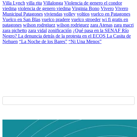
Villa Lynch
villa rita
Villalonga
Violencia de genero el condor
viedma
violencia de genero viedma
Virginia Bono
Vivero
Vivero
Municipal Patagones
viviendas
volley
voltios
vuelco en Patagones
Vuelco en San Blas
vuelco pradere
vuelco stroeder
wi fi gratis en
patagones
wilson rodrgiuez
wilson rodriguez
zara Atenas
zara macri
zara pichetto
zara vidal
zonificación
¿Qué pasa en la SENAF Río
Negro? La denuncia detrás de la protesta en el ECOS La Casita de
Nehuen
“La Noche de los Bares”
“Ni Una Menos”