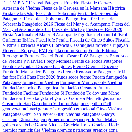
“T.E.M.P.A.”
Festival Patagonia Rebelde
Fiesta de Cerveza
Artesana de Viedma
Fiesta de la Cerveza en la Manzana Histórica
Fiesta de la Ostra
Fiesta de la Soberanía
Fiesta de la Soberanía
Patagonica
Fiesta de la Soberanía Patagónica 2019
Fiesta de la
Soberanía Patagónica 2026
Fiesta del Mar y el Acampante
Fiesta del
Mar y el Acampante 2018
Fiesta del Michay
Fiesta del Río 2020
Fiesta Nacional del Mar y el Acampante
figuritas del mundial
fiscal
Guillermo Ibáñez
Fiscal jefe Peralta
Fiscalía de Cinco Saltos
Fiscalía
Viedma
Florencia Alcaraz
Florencia Casamiquela
florencia rupayan
Florencia Rupayán
FMI
Fogata por un Sueño
Fondo Editorial
Rionegrino
Forrajes Tecnol
Fortín Castre
FpV Patagones
Francisco
de Viedma y Narváez
Fredy Morales
Frente de Todos Patagones
Frente de Unidad Docente Patagones
Frente Gremial Docente
Frente Julieta Lanteri Patagones
Frente Renovador Patagones
friki
fan fest
Friki Fans Fest 2026
frutos secos
fuente Pucará
fumigación
Patagones
fumigacion Viedma
Fumigador Municipio de Viedma
Fundación Cocina Patagónica
Fundación Creando Futuro
Fundación Facilitar
Fundación Si
Fundación Te doy una Mano
Fundación Tzedaka
gabriel garnica
Gabriela Michetti
gas natural
Gasoducto Sao
Gasoducto Villarino Patagones
gatillo fácil
genoveva molinari
gerardo bari
gestión emocional
Girso Viedma
Patagones
Girsu San Javier
Girsu Viedma Patagones
Gladys
Castaño
Gloria Ovejero
gobierno rionegrino
golfo San Matías
golpeo a su bebe
Gonza Nicolas
Graciela Holtz
Graciela Hotlz
gremios municipales Viedma
gremios patagones
gremios zona