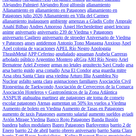
Alejandro Palmieri
Alejandro Rost
alfonsín
allanamiento
Allanamiento en
allanamiento en Patagones
allanamiento en
Patagones julio 2026
Allanamiento en Villa del Carmen
allanamiento inalauquen
ambiente
amenzas a Gladis Cofre
Amprale
Anahí Bilbao
Andres Amoroso
Ángel Hechenleitner
angel lencura
anime
aniversario
aniversario 239 de Viedma y Patagones
aniversario Cagliero
aniversario de stroeder
Aniversario de Viedma
y Patgones
anses
antidemon
Antonio Tono Magagna
Anxious
Apel
Apel colonia de vacaciones
APEL Río Negro
Apologgia
ThrashMetal
APP Ceferino
apuñalado
aquaman
Arabela Carreras
arbolado público
Argentino Montero
aRGra
ARI Río Negro
Ariel
Bernatene
Ariel Zvenger
armas no letales
arquitecto Savi Crudo
arsa
arsa barrio guido
arsa comallo
Arsa El Condor
arsa guardia mitre
Arsa obra Santa Clara
arsa viedma
Arturo Illia
Asamblea No
Nuclear
asfalto santa clara
asignaciones familiares
Asociación Civil
Rionegrina de Taekwondo
Asociación de Cerveceros de la Comarca
Asociación Hoteleros y Gastronómicos de la Zona Atlántica
ASSPUR
atahualpa martinez
ate patagones
ate toma de consejo
escolar patagones
Atenas
aumentan un 50% los vuelos a Viedma
Aumento de boleto en Viedma
Aumento de Tasas en Patagones
aumento de taxis Patagones
aumento salarial
aumento sueldos
aviadi
Avión Mirage Viedma
Banco Rojo Patagones
Banda Ilusión
bandera
baños modulares
Bapro Patagones
Barloventos
barrio 2 de
Enero
barrio 22 de abril
barrio obrero aniversario
barrio Santa Clara
barrio Zatti
Bases Justicialistas - Kolina
Basquet
Becas municipales