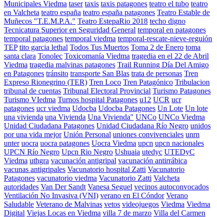
Municipales Viedma
taser
taxis
taxis patagones
teatro el tubo
teatro
en Valcheta
teatro españa
teatro españa patagones
Teatro Estable de
Muñecos "T.E.M.P.A."
Teatro EstepaRio 2018
techo digno
Tecnicatura Superior en Seguridad General
temporal en patagones
temporal patagones
temporal viedma
temporal-rescate-nieve-reguión
TEP
tito garcia lethal
Todos Tus Muertos
Toma 2 de Enero
toma
santa clara
Tonolec
Toxicomanía Viedma
tragedia en el 22 de Abril
Viedma
tragedia malvinas patagones
Trail Running Día Del Amigo
en Patagones
tránsito
transporte San Blas
trata de personas
Tren
Expreso Rionegrino (TER)
Tren Loco
Tren Patagónico
Tribulacion
tribunal de cuentas
Tribunal Electoral Provincial
Turismo Patagones
Turismo VIedma
Turnos hospital Patagones
u12
UCR
ucr
patagones
ucr viedma
Udocba
Udocba Patagones
Un Lote
Un lote
una vivienda
una Vivienda
Una Vivienda"
UNCo
UNCo Viedma
Unidad Ciudadana Patagones
Unidad Ciudadana Río Negro
unidos
por una vida mejor
Unión Personal
uniones convivenciales
unrn
unter
uocra
uocra patagones
Uocra Viedma
upcn
upcn nacionales
UPCN Río Negro
Upcn Rio Negro
Ushuaia
utedyc
UTEDyC
Viedma
uthgra
vacunación antigripal
vacunación antirrábica
vacunas antigripales
Vacunatorio hospital Zatti
Vacunatorio
Patagones
vacunatorio viedma
Vacunatorio Zatti
Valcheta
autoridades
Van Der Sandt
Vanesa Seguel
vecinos autoconvocados
Ventilación No Invasiva (VNI)
verano en El Cóndor
Verano
Saludable
Veterano de Malvinas
vetos
videojuegos
Viedma
Viedma
Digital
Viejas Locas en Viedma
villa 7 de marzo
Villa del Carmen