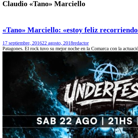
Claudio «Tano» Marciello
«Tano» Marciello: «estoy feliz recorriendo
17 septiembre, 2016
22 agosto, 2018
redactor
Patagones. El rock tuvo su mejor noche en la Comarca con la actuaci