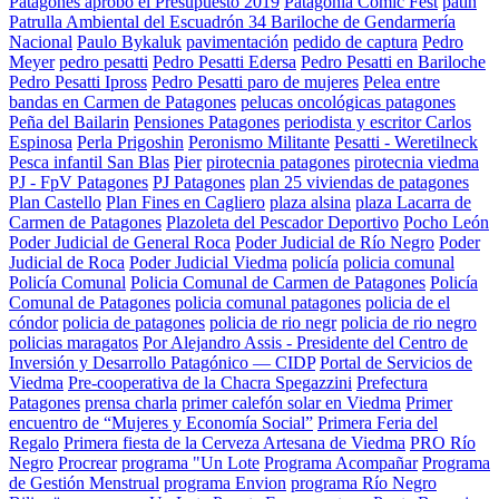
Patagones aprobó el Presupuesto 2019
Patagonia Comic Fest
patin
Patrulla Ambiental del Escuadrón 34 Bariloche de Gendarmería
Nacional
Paulo Bykaluk
pavimentación
pedido de captura
Pedro
Meyer
pedro pesatti
Pedro Pesatti Edersa
Pedro Pesatti en Bariloche
Pedro Pesatti Ipross
Pedro Pesatti paro de mujeres
Pelea entre
bandas en Carmen de Patagones
pelucas oncológicas patagones
Peña del Bailarin
Pensiones Patagones
periodista y escritor Carlos
Espinosa
Perla Prigoshin
Peronismo Militante
Pesatti - Weretilneck
Pesca infantil San Blas
Pier
pirotecnia patagones
pirotecnia viedma
PJ - FpV Patagones
PJ Patagones
plan 25 viviendas de patagones
Plan Castello
Plan Fines en Cagliero
plaza alsina
plaza Lacarra de
Carmen de Patagones
Plazoleta del Pescador Deportivo
Pocho León
Poder Judicial de General Roca
Poder Judicial de Río Negro
Poder
Judicial de Roca
Poder Judicial Viedma
policía
policia comunal
Policía Comunal
Policia Comunal de Carmen de Patagones
Policía
Comunal de Patagones
policia comunal patagones
policia de el
cóndor
policia de patagones
policia de rio negr
policia de rio negro
policias maragatos
Por Alejandro Assis - Presidente del Centro de
Inversión y Desarrollo Patagónico — CIDP
Portal de Servicios de
Viedma
Pre-cooperativa de la Chacra Spegazzini
Prefectura
Patagones
prensa charla
primer calefón solar en Viedma
Primer
encuentro de “Mujeres y Economía Social”
Primera Feria del
Regalo
Primera fiesta de la Cerveza Artesana de Viedma
PRO Río
Negro
Procrear
programa "Un Lote
Programa Acompañar
Programa
de Gestión Menstrual
programa Envion
programa Río Negro