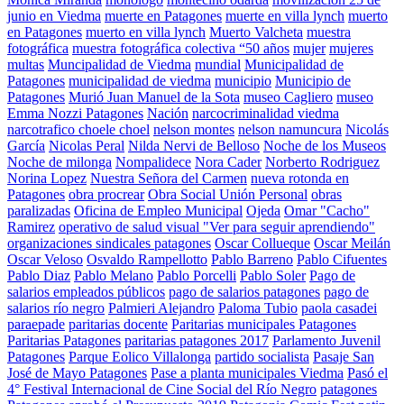
junio en Viedma
muerte en Patagones
muerte en villa lynch
muerto
en Patagones
muerto en villa lynch
Muerto Valcheta
muestra
fotográfica
muestra fotográfica colectiva “50 años
mujer
mujeres
multas
Muncipalidad de Viedma
mundial
Municipalidad de
Patagones
municipalidad de viedma
municipio
Municipio de
Patagones
Murió Juan Manuel de la Sota
museo Cagliero
museo
Emma Nozzi Patagones
Nación
narcocriminalidad viedma
narcotrafico choele choel
nelson montes
nelson namuncura
Nicolás
García
Nicolas Peral
Nilda Nervi de Belloso
Noche de los Museos
Noche de milonga
Nompalidece
Nora Cader
Norberto Rodriguez
Norina Lopez
Nuestra Señora del Carmen
nueva rotonda en
Patagones
obra procrear
Obra Social Unión Personal
obras
paralizadas
Oficina de Empleo Municipal
Ojeda
Omar "Cacho"
Ramirez
operativo de salud visual "Ver para seguir aprendiendo"
organizaciones sindicales patagones
Oscar Collueque
Oscar Meilán
Oscar Veloso
Osvaldo Rampellotto
Pablo Barreno
Pablo Cifuentes
Pablo Diaz
Pablo Melano
Pablo Porcelli
Pablo Soler
Pago de
salarios empleados públicos
pago de salarios patagones
pago de
salarios río negro
Palmieri Alejandro
Paloma Tubio
paola casadei
paraepade
paritarias docente
Paritarias municipales Patagones
Paritarias Patagones
paritarias patagones 2017
Parlamento Juvenil
Patagones
Parque Eolico Villalonga
partido socialista
Pasaje San
José de Mayo Patagones
Pase a planta municipales Viedma
Pasó el
4° Festival Internacional de Cine Social del Río Negro
patagones