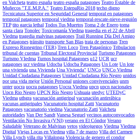
en Valcheta
teatro españa
teatro españa patagones
Teatro Estable de
Muñecos "T.E.M.P.A."
Teatro EstepaRio 2018
techo digno
Tecnicatura Superior en Seguridad General
temporal en patagones
temporal patagones
temporal viedma
temporal-rescate-nieve-reguión
TEP
tito garcia lethal
Todos Tus Muertos
Toma 2 de Enero
toma
santa clara
Tonolec
Toxicomanía Viedma
tragedia en el 22 de Abril
Viedma
tragedia malvinas patagones
Trail Running Día Del Amigo
en Patagones
tránsito
transporte San Blas
trata de personas
Tren
Expreso Rionegrino (TER)
Tren Loco
Tren Patagónico
Tribulacion
tribunal de cuentas
Tribunal Electoral Provincial
Turismo Patagones
Turismo VIedma
Turnos hospital Patagones
u12
UCR
ucr
patagones
ucr viedma
Udocba
Udocba Patagones
Un Lote
Un lote
una vivienda
una Vivienda
Una Vivienda"
UNCo
UNCo Viedma
Unidad Ciudadana Patagones
Unidad Ciudadana Río Negro
unidos
por una vida mejor
Unión Personal
uniones convivenciales
unrn
unter
uocra
uocra patagones
Uocra Viedma
upcn
upcn nacionales
Upcn Rio Negro
UPCN Río Negro
Ushuaia
utedyc
UTEDyC
Viedma
uthgra
vacunación antigripal
vacunación antirrábica
vacunas antigripales
Vacunatorio hospital Zatti
Vacunatorio
Patagones
vacunatorio viedma
Vacunatorio Zatti
Valcheta
autoridades
Van Der Sandt
Vanesa Seguel
vecinos autoconvocados
Ventilación No Invasiva (VNI)
verano en El Cóndor
Verano
Saludable
Veterano de Malvinas
vetos
videojuegos
Viedma
Viedma
Digital
Viejas Locas en Viedma
villa 7 de marzo
Villa del Carmen
Villa Lynch
villa rita
Villalonga
Violencia de genero el condor