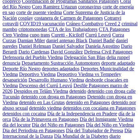
coopreco
Coordinación de Programas Sanitarios Patagones
Coral
del Río Negro
Coro Ramirez Urtazun
coronavirus
corte de energía
en sao
corte de puente viedma
Corte Suprema de Justicia de la
Nación
cosplay
costanera de Carmen de Patagones
Cotranvi
cotravili
COVID19 vacunación
Cráneo Combativo
Creed 2
criminal
mambo
criptomonedas
CTA de los Trabajadores
CTA Patagones
Ctep Viedma
cupo trans
Curetti - Kiciloff
Currú Leuvú
Curza
Curzas
Damian Miler
daniel antenao Black
Daniel Badié
daniel
paredes
Daniel Relmuan
Daniel Salvador
Daniela Agostino
Dario
Berardi
Dario Cardenas
David González
Defensa Civil Patagones
Defensoria del Pueblo Viedma
Delegación San Blas
delia ruppel
denuncia
Departamento Sustracción Automotores
deporte adaptado
Deporte Río Negro
deportes adaptados
Deportes Municipalidad de
Viedma
Deportivo Viedma
Deportivo Viedma vs Temperley
desaparición
Desarrollo Humano Viedma
desborde cloacales en
Viedma
Descenso del Currú Leuvú
Desfile Patagones marzo de
2026
Despidos en Telám Viedma
detenido
detenido con droga calle
Tucunán
detenido con droga en Patagones
Detenido con droga en
Viedma
detenido en Las Grutas
detenido en Patagones
detenido por
abuso sexual
detenido viedma
detenidos con cocaíana en Patagones
detenidos con cocaina
Día de la Independencia en Pradere
día de la
orca
Día de la Primavera en Patagones
Día del Inmigrante Viedma
día del locutor
Día del Niño en Patagones
Día del Niño en Viedma
Dia del Periodista en Patagones
Día del Trabajador de Prensa
Día
Internacional de la Danza
Día Mundial de la Diabetes
diario