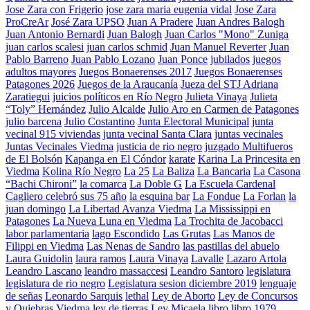
Jose Zara con Frigerio
jose zara maria eugenia vidal
Jose Zara
ProCreAr
José Zara UPSO
Juan A Pradere
Juan Andres Balogh
Juan Antonio Bernardi
Juan Balogh
Juan Carlos "Mono" Zuniga
juan carlos scalesi
juan carlos schmid
Juan Manuel Reverter
Juan
Pablo Barreno
Juan Pablo Lozano
Juan Ponce
jubilados
juegos
adultos mayores
Juegos Bonaerenses 2017
Juegos Bonaerenses
Patagones 2026
Juegos de la Araucanía
Jueza del STJ Adriana
Zaratiegui
juicios políticos en Río Negro
Julieta Vinaya
Julieta
“Toly” Hernández
Julio Alcalde
Julio Aro en Carmen de Patagones
julio barcena
Julio Costantino
Junta Electoral Municipal
junta
vecinal 915 viviendas
junta vecinal Santa Clara
juntas vecinales
Juntas Vecinales Viedma
justicia de rio negro
juzgado Multifueros
de El Bolsón
Kapanga en El Cóndor
karate
Karina La Princesita en
Viedma
Kolina Río Negro
La 25
La Baliza
La Bancaria
La Casona
“Bachi Chironi”
la comarca
La Doble G
La Escuela Cardenal
Cagliero celebró sus 75 año
la esquina bar
La Fondue
La Forlan
la
juan domingo
La Libertad Avanza Viedma
La Mississippi en
Patagones
La Nueva Luna en Viedma
La Trochita de Jacobacci
labor parlamentaria
lago Escondido
Las Grutas
Las Manos de
Filippi en Viedma
Las Nenas de Sandro
las pastillas del abuelo
Laura Guidolin
laura ramos
Laura Vinaya
Lavalle
Lazaro Artola
Leandro Lascano
leandro massaccesi
Leandro Santoro
legislatura
legislatura de rio negro
Legislatura sesion diciembre 2019
lenguaje
de señas
Leonardo Sarquis
lethal
Ley de Aborto
Ley de Concursos
y Quiebras Viedma
ley de tierras
Ley Micaela
libro
libro 1979