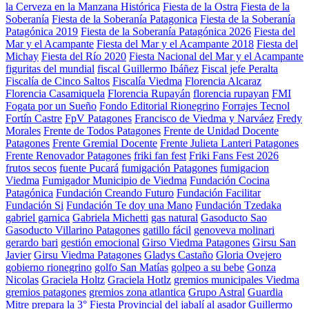
la Cerveza en la Manzana Histórica
Fiesta de la Ostra
Fiesta de la
Soberanía
Fiesta de la Soberanía Patagonica
Fiesta de la Soberanía
Patagónica 2019
Fiesta de la Soberanía Patagónica 2026
Fiesta del
Mar y el Acampante
Fiesta del Mar y el Acampante 2018
Fiesta del
Michay
Fiesta del Río 2020
Fiesta Nacional del Mar y el Acampante
figuritas del mundial
fiscal Guillermo Ibáñez
Fiscal jefe Peralta
Fiscalía de Cinco Saltos
Fiscalía Viedma
Florencia Alcaraz
Florencia Casamiquela
Florencia Rupayán
florencia rupayan
FMI
Fogata por un Sueño
Fondo Editorial Rionegrino
Forrajes Tecnol
Fortín Castre
FpV Patagones
Francisco de Viedma y Narváez
Fredy
Morales
Frente de Todos Patagones
Frente de Unidad Docente
Patagones
Frente Gremial Docente
Frente Julieta Lanteri Patagones
Frente Renovador Patagones
friki fan fest
Friki Fans Fest 2026
frutos secos
fuente Pucará
fumigación Patagones
fumigacion
Viedma
Fumigador Municipio de Viedma
Fundación Cocina
Patagónica
Fundación Creando Futuro
Fundación Facilitar
Fundación Si
Fundación Te doy una Mano
Fundación Tzedaka
gabriel garnica
Gabriela Michetti
gas natural
Gasoducto Sao
Gasoducto Villarino Patagones
gatillo fácil
genoveva molinari
gerardo bari
gestión emocional
Girso Viedma Patagones
Girsu San
Javier
Girsu Viedma Patagones
Gladys Castaño
Gloria Ovejero
gobierno rionegrino
golfo San Matías
golpeo a su bebe
Gonza
Nicolas
Graciela Holtz
Graciela Hotlz
gremios municipales Viedma
gremios patagones
gremios zona atlantica
Grupo Astral
Guardia
Mitre prepara la 3° Fiesta Provincial del jabalí al asador
Guillermo