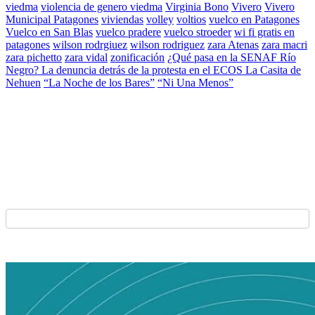
viedma
violencia de genero viedma
Virginia Bono
Vivero
Vivero
Municipal Patagones
viviendas
volley
voltios
vuelco en Patagones
Vuelco en San Blas
vuelco pradere
vuelco stroeder
wi fi gratis en
patagones
wilson rodrgiuez
wilson rodriguez
zara Atenas
zara macri
zara pichetto
zara vidal
zonificación
¿Qué pasa en la SENAF Río
Negro? La denuncia detrás de la protesta en el ECOS La Casita de
Nehuen
“La Noche de los Bares”
“Ni Una Menos”