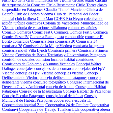
Histórico de la Gran Inundación de Viedma
circuito teatro
Círculo
de Arqueros de la Comarca
Cirilo Bustamante
Cirilo Torres
clases
suspendidas en Patagones
Claudio "Tano" Marciello
Clínica de
Batería
Club de Leones Viedma
Club del Personal del Poder
Judicial
club la ribera
Club Mau
COER Río Negro
colectivo de
acción jurídica
colectivos
Colonia de Vacaciones Municipalidad de
Viedma
colonia de vacaciones villalonga
colonos españoles
Comallo
Comarca Comic Fest 6
Comarca Comics Fest 5
Comarca
Comics Feste IV
Comarca Racinguista
combustible
comedor El
Lorito
comercios
Comisaría 1era
comisaria 30
Comisaria 34
comisaria 38
Comisaría de la Mujer Viedma
comisaria las grutas
comisaría móvil Villa Lynch
Comisaría primera
Comisaria Primera
Viedma
Comisión de Becas Terciarias y Universitarias Patagones
comisión de sociales
comisión local de hábitat
comisiones
Comisiones de Gobierno y Asuntos Vecinales
Concejal Walter
Dalinger
concejales
concejales de la comarca
concejales del FpV
Viedma
concejales FpV Viedma
concejales viedma
Concejo
Deliberante de Viedma
concejo deliberante patagones
concejo
deliberante viedma
concurso fotográfico
Congreso Internacional de
Derecho Civil y Ambiental
consejo de habitat
Consejo de Hábitat
Patagones
Consejo de la Magistratura
Consejo Escolar de Patagones
Consejo Escolar Patagones
consejo local de habitat
Consejo
Municipal de Hábitat Patagones
cooperadora escuela 11
Cooperadora hospital Zatti
Cooperativa 24 de Octubre
Cooperativa
Contranvi
Cooperativa de Trabajo Tutelkan Ltda
cooperativa obrera