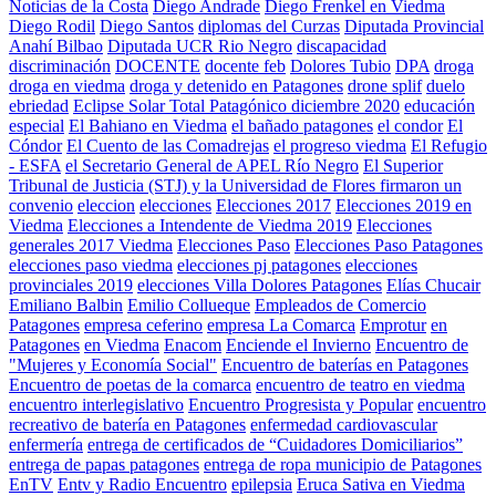
Noticias de la Costa
Diego Andrade
Diego Frenkel en Viedma
Diego Rodil
Diego Santos
diplomas del Curzas
Diputada Provincial
Anahí Bilbao
Diputada UCR Rio Negro
discapacidad
discriminación
DOCENTE
docente feb
Dolores Tubio
DPA
droga
droga en viedma
droga y detenido en Patagones
drone splif
duelo
ebriedad
Eclipse Solar Total Patagónico diciembre 2020
educación
especial
El Bahiano en Viedma
el bañado patagones
el condor
El
Cóndor
El Cuento de las Comadrejas
el progreso viedma
El Refugio
- ESFA
el Secretario General de APEL Río Negro
El Superior
Tribunal de Justicia (STJ) y la Universidad de Flores firmaron un
convenio
eleccion
elecciones
Elecciones 2017
Elecciones 2019 en
Viedma
Elecciones a Intendente de Viedma 2019
Elecciones
generales 2017 Viedma
Elecciones Paso
Elecciones Paso Patagones
elecciones paso viedma
elecciones pj patagones
elecciones
provinciales 2019
elecciones Villa Dolores Patagones
Elías Chucair
Emiliano Balbin
Emilio Collueque
Empleados de Comercio
Patagones
empresa ceferino
empresa La Comarca
Emprotur
en
Patagones
en Viedma
Enacom
Enciende el Invierno
Encuentro de
"Mujeres y Economía Social"
Encuentro de baterías en Patagones
Encuentro de poetas de la comarca
encuentro de teatro en viedma
encuentro interlegislativo
Encuentro Progresista y Popular
encuentro
recreativo de batería en Patagones
enfermedad cardiovascular
enfermería
entrega de certificados de “Cuidadores Domiciliarios”
entrega de papas patagones
entrega de ropa municipio de Patagones
EnTV
Entv y Radio Encuentro
epilepsia
Eruca Sativa en Viedma