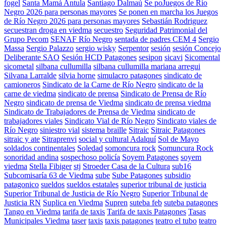
fogel
Santa Mamá Antula
Santiago Dalmaú
Se poJuegos de Río
Negro 2026 para personas mayores
Se ponen en marcha los Juegos
de Río Negro 2026 para personas mayores
Sebastián Rodriguez
secuestran droga en viedma
secuestro
Seguridad Patrimonial del
Grupo Pecom
SENAF Río Negro
sentada de padres CEM 4
Sergio
Massa
Sergio Palazzo
sergio wisky
Serpentor
sesión
sesión Concejo
Deliberante SAO
Sesión HCD Patagones
sesipon
sicavi
Sicomental
sicometal
silbana cullumilla
silbana cullumilla mariana arregui
Silvana Larralde
silvia horne
simulacro patagones
sindicato de
camioneros
Sindicato de la Carne de Río Negro
sindicato de la
carne de viedma
sindicato de prensa
Sindicato de Prensa de Río
Negro
sindicato de prensa de Viedma
sindicato de prensa viedma
Sindicato de Trabajadores de Prensa de Viedma
sindicato de
trabajadores viales
Sindicato Vial de Río Negro
Sindicato viales de
Río Negro
siniestro vial
sistema braille
Sitraic
Sitraic Patagones
sitraic y ate
Sitraprenvi
social y cultural Adalquí
Sol de Mayo
soldados continentales
Soledad
somoncura rock
Somuncura Rock
sonoridad andina
sospechoso policía
Soyem Patagones
soyem
viedma
Stella Fibiger
stj
Stroeder Casa de la Cultura
sub16
Subcomisaría 63 de Viedma
sube
Sube Patagones
subsidio
patagonico
sueldos
sueldos estatales
superior tribunal de justicia
Superior Tribunal de Justicia de Río Negro
Superior Tribunal de
Justicia RN
Suplica en Viedma
Supren
suteba feb
suteba patagones
Tango en Viedma
tarifa de taxis
Tarifa de taxis Patagones
Tasas
Municipales Viedma
taser
taxis
taxis patagones
teatro el tubo
teatro