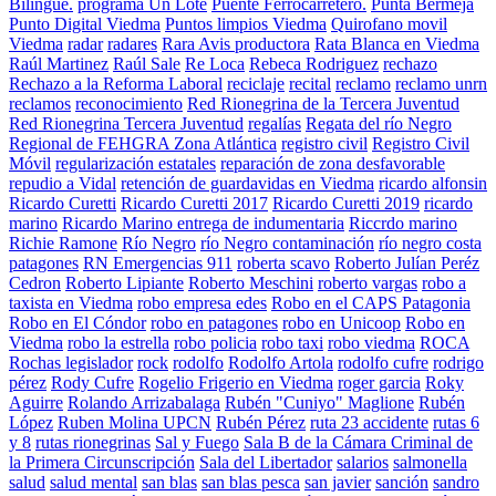
Bilingüe.
programa Un Lote
Puente Ferrocarretero.
Punta Bermeja
Punto Digital Viedma
Puntos limpios Viedma
Quirofano movil
Viedma
radar
radares
Rara Avis productora
Rata Blanca en Viedma
Raúl Martinez
Raúl Sale
Re Loca
Rebeca Rodriguez
rechazo
Rechazo a la Reforma Laboral
reciclaje
recital
reclamo
reclamo unrn
reclamos
reconocimiento
Red Rionegrina de la Tercera Juventud
Red Rionegrina Tercera Juventud
regalías
Regata del río Negro
Regional de FEHGRA Zona Atlántica
registro civil
Registro Civil
Móvil
regularización estatales
reparación de zona desfavorable
repudio a Vidal
retención de guardavidas en Viedma
ricardo alfonsin
Ricardo Curetti
Ricardo Curetti 2017
Ricardo Curetti 2019
ricardo
marino
Ricardo Marino entrega de indumentaria
Riccrdo marino
Richie Ramone
Río Negro
río Negro contaminación
río negro costa
patagones
RN Emergencias 911
roberta scavo
Roberto Julían Peréz
Cedron
Roberto Lipiante
Roberto Meschini
roberto vargas
robo a
taxista en Viedma
robo empresa edes
Robo en el CAPS Patagonia
Robo en El Cóndor
robo en patagones
robo en Unicoop
Robo en
Viedma
robo la estrella
robo policia
robo taxi
robo viedma
ROCA
Rochas legislador
rock
rodolfo
Rodolfo Artola
rodolfo cufre
rodrigo
pérez
Rody Cufre
Rogelio Frigerio en Viedma
roger garcia
Roky
Aguirre
Rolando Arrizabalaga
Rubén "Cuniyo" Maglione
Rubén
López
Ruben Molina UPCN
Rubén Pérez
ruta 23 accidente
rutas 6
y 8
rutas rionegrinas
Sal y Fuego
Sala B de la Cámara Criminal de
la Primera Circunscripción
Sala del Libertador
salarios
salmonella
salud
salud mental
san blas
san blas pesca
san javier
sanción
sandro