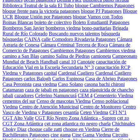
Biblioteca Teatral de la sala El Tubo
bloque Cambiemos Patagones
bloque frente para la victoria patagones
bloque PJ Patagones
Bloque
UCR
Bloque Unión por Patagones
bloque Vamos con Todos
Boinas Blancas
boleto de colectivo
Boleto Estudiantil Patagones
Bomberos San Javier
bomberos viedma
bono-paritarias
Brigada
Rural de Río Colorado
Buscando nuevos talentos
búsqueda
búsquedas
CAINA
calle Comodoro Rivadavia Patagones
Cámara
Agraria de Conesa
Cámara Criminal Tercera de Roca
Cámara de
Comercio de Patagones
Cambiemos Patagones
Cambiemos viedma
camino a San Blas
camino Salina de Piedras
camioneta
Campeonato
Mundial de Beach Handball
canal 10
Canotaje
capacitación de
Educación Vial en la Escuela Secundaria N° 3
capacitación RCP
Viedma y Patagones
capital
Cardenal Cagliero
Cardenal Cagliero
Patagones
carlos Balogh
Carlos Espinosa
Casa de Abrigo Patagones
Casa Peronista
casa viedma
Caso Solano
casona bachi chironi
Catamaran
caza de jabali en patagones
caza plaguicida de chancho
jabali
cazadores
Ceferino Namuncurá
CEM 4
Cementerio Viedma
cementos del sur
Censo de mascotas Viedma
Censo poblacional
Viedma
Centro de Atención Municipal
Centro de Monitoreo
Centro
Vasco de Viedma y Patagones
cesantía
Cetep Viedma
CFI N°1
CGT Alto Valle
CGT Río Negro Zona Atlántica - Supren
cgt zo
CGT Zona Atlántica
cgt zona atlantica rio negro
charla
Chichinales
Choky Diaz
choque calle zatti
choque en Viedma
Cierre de
Bachilleratos Patagones
cine gama
Cine Gama Viedma
Circuito