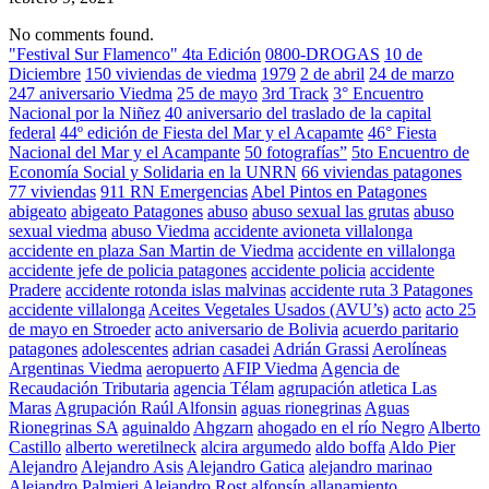
No comments found.
"Festival Sur Flamenco" 4ta Edición
0800-DROGAS
10 de
Diciembre
150 viviendas de viedma
1979
2 de abril
24 de marzo
247 aniversario Viedma
25 de mayo
3rd Track
3° Encuentro
Nacional por la Niñez
40 aniversario del traslado de la capital
federal
44º edición de Fiesta del Mar y el Acapamte
46° Fiesta
Nacional del Mar y el Acampante
50 fotografías”
5to Encuentro de
Economía Social y Solidaria en la UNRN
66 viviendas patagones
77 viviendas
911 RN Emergencias
Abel Pintos en Patagones
abigeato
abigeato Patagones
abuso
abuso sexual las grutas
abuso
sexual viedma
abuso Viedma
accidente avioneta villalonga
accidente en plaza San Martin de Viedma
accidente en villalonga
accidente jefe de policia patagones
accidente policia
accidente
Pradere
accidente rotonda islas malvinas
accidente ruta 3 Patagones
accidente villalonga
Aceites Vegetales Usados (AVU’s)
acto
acto 25
de mayo en Stroeder
acto aniversario de Bolivia
acuerdo paritario
patagones
adolescentes
adrian casadei
Adrián Grassi
Aerolíneas
Argentinas Viedma
aeropuerto
AFIP Viedma
Agencia de
Recaudación Tributaria
agencia Télam
agrupación atletica Las
Maras
Agrupación Raúl Alfonsin
aguas rionegrinas
Aguas
Rionegrinas SA
aguinaldo
Ahgzarn
ahogado en el río Negro
Alberto
Castillo
alberto weretilneck
alcira argumedo
aldo boffa
Aldo Pier
Alejandro
Alejandro Asis
Alejandro Gatica
alejandro marinao
Alejandro Palmieri
Alejandro Rost
alfonsín
allanamiento