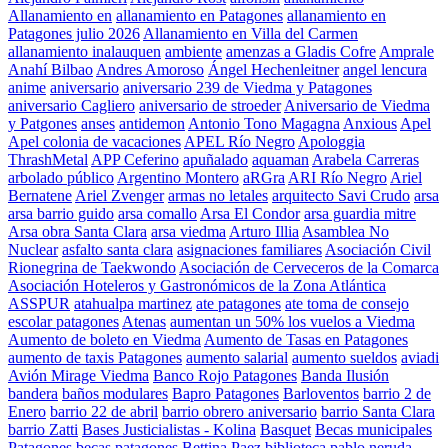
Allanamiento en
allanamiento en Patagones
allanamiento en
Patagones julio 2026
Allanamiento en Villa del Carmen
allanamiento inalauquen
ambiente
amenzas a Gladis Cofre
Amprale
Anahí Bilbao
Andres Amoroso
Ángel Hechenleitner
angel lencura
anime
aniversario
aniversario 239 de Viedma y Patagones
aniversario Cagliero
aniversario de stroeder
Aniversario de Viedma
y Patgones
anses
antidemon
Antonio Tono Magagna
Anxious
Apel
Apel colonia de vacaciones
APEL Río Negro
Apologgia
ThrashMetal
APP Ceferino
apuñalado
aquaman
Arabela Carreras
arbolado público
Argentino Montero
aRGra
ARI Río Negro
Ariel
Bernatene
Ariel Zvenger
armas no letales
arquitecto Savi Crudo
arsa
arsa barrio guido
arsa comallo
Arsa El Condor
arsa guardia mitre
Arsa obra Santa Clara
arsa viedma
Arturo Illia
Asamblea No
Nuclear
asfalto santa clara
asignaciones familiares
Asociación Civil
Rionegrina de Taekwondo
Asociación de Cerveceros de la Comarca
Asociación Hoteleros y Gastronómicos de la Zona Atlántica
ASSPUR
atahualpa martinez
ate patagones
ate toma de consejo
escolar patagones
Atenas
aumentan un 50% los vuelos a Viedma
Aumento de boleto en Viedma
Aumento de Tasas en Patagones
aumento de taxis Patagones
aumento salarial
aumento sueldos
aviadi
Avión Mirage Viedma
Banco Rojo Patagones
Banda Ilusión
bandera
baños modulares
Bapro Patagones
Barloventos
barrio 2 de
Enero
barrio 22 de abril
barrio obrero aniversario
barrio Santa Clara
barrio Zatti
Bases Justicialistas - Kolina
Basquet
Becas municipales
Patagones
becas patagones
Bettina Paez
biblioteca pablo neruda