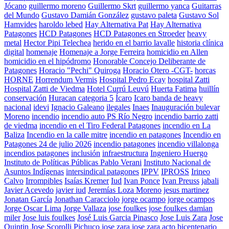
Jócano
guillermo moreno
Guillermo Skrt
guillermo yanca
Guitarras
del Mundo
Gustavo Damián González
gustavo paleta
Gustavo Sol
Hamvides
haroldo lebed
Hay Alternativa Pat
Hay Alternativa
Patagones
HCD Patagones
HCD Patagones en Stroeder
heavy
metal
Hector Pipi Telechea
herido en el barrio lavalle
historia clínica
digital
homenaje
Homenaje a Jorge Ferreira
homicidio en Allen
homicidio en el hipódromo
Honorable Concejo Deliberante de
Patagones
Horacio "Pechi" Quiroga
Horacio Otero -CGT-
horcas
HORNE
Horrendum Vermis
Hospital Pedro Ecay
hospital Zatti
Hospital Zatti de Viedma
Hotel Currú Leuvú
Huerta Fatima
huillín
conservación
Huracan categoria 5
Ícaro
Icaro banda de heavy
nacional
idevi
Ignacio Galeano
ilegales
Inaes
Inauguración bulevar
Moreno
incendio
incendio auto PS Río Negro
incendio barrio zatti
de viedma
incendio en el Tiro Federal Patagones
incendio en La
Baliza
Incendio en la calle mitre
incendio en patagones
Incendio en
Patagones 24 de julio 2026
incendio patagones
incendio villalonga
incendios patagones
inclusión
infraestructura
Ingeniero Huergo
Instituto de Políticas Públicas Pablo Verani
Instituto Nacional de
Asuntos Indígenas
intersindical patagones
IPPV
IPROSS
Irineo
Calvo
Irrompibles
Isaías Kremer
Iud
Ivan Ponce
Ivan Preuss
jabali
Javier Acevedo
javier iud
Jeremías Loza Moreno
jesus martinez
Jonatan García
Jonathan Caracciolo
jorge ocampo
jorge ocampos
Jorge Oscar Lima
Jorge Vallaza
jose foulkes
jose foulkes damian
miler
Jose luis foulkes
José Luis Garcia Pinasco
Jose Luis Zara
Jose
Quintin
Jose Scorolli Pichuco
jose zara
jose zara acto bicentenario