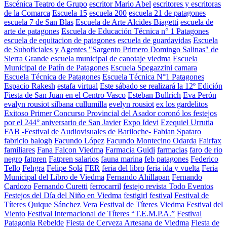
Escénica Teatro de Grupo
escritor Mario Abel
escritores y escritoras
de la Comarca
Escuela 15
escuela 200
escuela 21 de patagones
escuela 7 de San Blas
Escuela de Arte Alcides Biagetti
escuela de
arte de patagones
Escuela de Educación Técnica n° 1 Patagones
escuela de equitacion de patagones
escuela de guardavidas
Escuela
de Suboficiales y Agentes "Sargento Primero Domingo Salinas" de
Sierra Grande
escuela municipal de canotaje viedma
Escuela
Municipal de Patín de Patagones
Escuela Spegazzini camara
Escuela Técnica de Patagones
Escuela Técnica N°1 Patagones
Espacio Rakesh
estafa virtual
Este sábado se realizará la 12º Edición
Fiesta de San Juan en el Centro Vasco
Esteban Bullrich
Eva Perón
evalyn rousiot silbana cullumilla
evelyn rousiot
ex los gardelitos
Exitoso Primer Concurso Provincial del Asador coronó los festejos
por el 244° aniversario de San Javier
Expo Idevi
Ezequiel Urrutia
FAB -Festival de Audiovisuales de Bariloche-
Fabian Spataro
fabricio balogh
Facundo López
Facundo Montecino Odarda
Fairfax
familiares
Fana Falcon Viedma
Farmacia Guidi
farmacias
faro de rio
negro
fatpren
Fatpren salarios
fauna marina
feb patagones
Federico
Tello
Fehgra
Felipe Solá
FER
feria del libro
feria ida y vuelta
Feria
Municipal del Libro de Viedma
Fernando Ahillapan
Fernando
Cardozo
Fernando Curetti
ferrocarril
festejo revista Todo Eventos
Festejos del Día del Niño en Viedma
festigirl
festival
Festival de
Títeres Quique Sánchez Vera
Festival de Títeres Viedma
Festival del
Viento
Festival Internacional de Títeres “T.E.M.P.A.”
Festival
Patagonia Rebelde
Fiesta de Cerveza Artesana de Viedma
Fiesta de