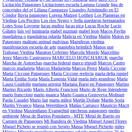
Licitación Patagones
Licitaciones escuela Laguna Grande
liga de
concejales del pj
Liliana Campazzo
Lisandro Aristimuño en El
Cóndor
lluvia patagones
Lorena Matzen
Lorihen
Los Plameras en
Viedma
Los Pocitos
Los ríos Negro y Sella quedaron hermanados
Lotes Sosa
Lovorne
lucas muñoz
lucas pica
Lucas Roche
Lucio
Gálatro
luis vel
luminaria
mabel guzman
mabel leon
Macos Pavlin
magdalena o
magdalena odarda
Malicia en Viedma
Malón
Malon en
Patagones
maltrato animal
malvinas
Mamiferas viedma
manifestacion escuela de arte
maniobra heimlich
Manos que
Trabajan Viedma
Maraton Ceferino
Marcela Morelo
Marcelino
Jerez
Marcelo Castronovo
MARCELO HONCHARUK
marcha
Marcha de Antorchas
marcha federal
marco tripodi
Marcos Castro
marcos madarieta
Marcos Madarietta
Marcos Perez
María Ciccone
Maria Ciccone Patagones
Maria Ciccone reelecta
maria delia ruppel
Maria Emilia Soria
María Eugenia Vidal
maría inés grandoso
María
Laura Guidolin
mariana arregui
Mariana Baraj en Patagones
Marino
Marino Ricardo
Mario Alberto Francioni
Mario de Rege Intendente
mario franccioni
mario guanca
Mario Guanca Genoveva Molinari
Paola Casadei
Mario Ian
marta milesi
Martín Doñate
Martin Soria
Martin Vivanco
Massa Weretilneck
Matías Carrasco
Mauricio Macri
en Viedma
Maximiliano Evangelisti
mecheras patagones
medio
ambiente
Mesa de Barrios Populares - MTE
Metal de Barrio en
Carmen de Patagones
Mi Bandera de Viedma
Miguel Angel Flores
Miguel Picheto se reunió con Sergio Massa
Miguel Pichetto
miles
Mónica Miranda
monólogo
montecino odarda
movilizacion 25 de