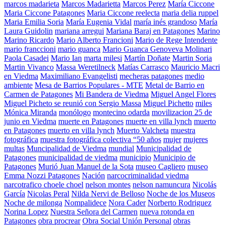
marcos madarieta
Marcos Madarietta
Marcos Perez
María Ciccone
Maria Ciccone Patagones
Maria Ciccone reelecta
maria delia ruppel
Maria Emilia Soria
María Eugenia Vidal
maría inés grandoso
María
Laura Guidolin
mariana arregui
Mariana Baraj en Patagones
Marino
Marino Ricardo
Mario Alberto Francioni
Mario de Rege Intendente
mario franccioni
mario guanca
Mario Guanca Genoveva Molinari
Paola Casadei
Mario Ian
marta milesi
Martín Doñate
Martin Soria
Martin Vivanco
Massa Weretilneck
Matías Carrasco
Mauricio Macri
en Viedma
Maximiliano Evangelisti
mecheras patagones
medio
ambiente
Mesa de Barrios Populares - MTE
Metal de Barrio en
Carmen de Patagones
Mi Bandera de Viedma
Miguel Angel Flores
Miguel Picheto se reunió con Sergio Massa
Miguel Pichetto
miles
Mónica Miranda
monólogo
montecino odarda
movilizacion 25 de
junio en Viedma
muerte en Patagones
muerte en villa lynch
muerto
en Patagones
muerto en villa lynch
Muerto Valcheta
muestra
fotográfica
muestra fotográfica colectiva “50 años
mujer
mujeres
multas
Muncipalidad de Viedma
mundial
Municipalidad de
Patagones
municipalidad de viedma
municipio
Municipio de
Patagones
Murió Juan Manuel de la Sota
museo Cagliero
museo
Emma Nozzi Patagones
Nación
narcocriminalidad viedma
narcotrafico choele choel
nelson montes
nelson namuncura
Nicolás
García
Nicolas Peral
Nilda Nervi de Belloso
Noche de los Museos
Noche de milonga
Nompalidece
Nora Cader
Norberto Rodriguez
Norina Lopez
Nuestra Señora del Carmen
nueva rotonda en
Patagones
obra procrear
Obra Social Unión Personal
obras