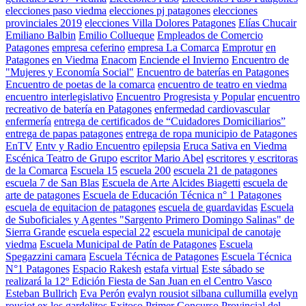
elecciones paso viedma
elecciones pj patagones
elecciones
provinciales 2019
elecciones Villa Dolores Patagones
Elías Chucair
Emiliano Balbin
Emilio Collueque
Empleados de Comercio
Patagones
empresa ceferino
empresa La Comarca
Emprotur
en
Patagones
en Viedma
Enacom
Enciende el Invierno
Encuentro de
"Mujeres y Economía Social"
Encuentro de baterías en Patagones
Encuentro de poetas de la comarca
encuentro de teatro en viedma
encuentro interlegislativo
Encuentro Progresista y Popular
encuentro
recreativo de batería en Patagones
enfermedad cardiovascular
enfermería
entrega de certificados de “Cuidadores Domiciliarios”
entrega de papas patagones
entrega de ropa municipio de Patagones
EnTV
Entv y Radio Encuentro
epilepsia
Eruca Sativa en Viedma
Escénica Teatro de Grupo
escritor Mario Abel
escritores y escritoras
de la Comarca
Escuela 15
escuela 200
escuela 21 de patagones
escuela 7 de San Blas
Escuela de Arte Alcides Biagetti
escuela de
arte de patagones
Escuela de Educación Técnica n° 1 Patagones
escuela de equitacion de patagones
escuela de guardavidas
Escuela
de Suboficiales y Agentes "Sargento Primero Domingo Salinas" de
Sierra Grande
escuela especial 22
escuela municipal de canotaje
viedma
Escuela Municipal de Patín de Patagones
Escuela
Spegazzini camara
Escuela Técnica de Patagones
Escuela Técnica
N°1 Patagones
Espacio Rakesh
estafa virtual
Este sábado se
realizará la 12º Edición Fiesta de San Juan en el Centro Vasco
Esteban Bullrich
Eva Perón
evalyn rousiot silbana cullumilla
evelyn
rousiot
ex los gardelitos
Exitoso Primer Concurso Provincial del