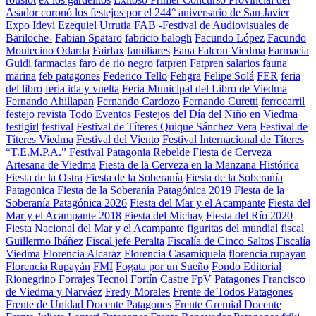
Asador coronó los festejos por el 244° aniversario de San Javier
Expo Idevi
Ezequiel Urrutia
FAB -Festival de Audiovisuales de
Bariloche-
Fabian Spataro
fabricio balogh
Facundo López
Facundo
Montecino Odarda
Fairfax
familiares
Fana Falcon Viedma
Farmacia
Guidi
farmacias
faro de rio negro
fatpren
Fatpren salarios
fauna
marina
feb patagones
Federico Tello
Fehgra
Felipe Solá
FER
feria
del libro
feria ida y vuelta
Feria Municipal del Libro de Viedma
Fernando Ahillapan
Fernando Cardozo
Fernando Curetti
ferrocarril
festejo revista Todo Eventos
Festejos del Día del Niño en Viedma
festigirl
festival
Festival de Títeres Quique Sánchez Vera
Festival de
Títeres Viedma
Festival del Viento
Festival Internacional de Títeres
“T.E.M.P.A.”
Festival Patagonia Rebelde
Fiesta de Cerveza
Artesana de Viedma
Fiesta de la Cerveza en la Manzana Histórica
Fiesta de la Ostra
Fiesta de la Soberanía
Fiesta de la Soberanía
Patagonica
Fiesta de la Soberanía Patagónica 2019
Fiesta de la
Soberanía Patagónica 2026
Fiesta del Mar y el Acampante
Fiesta del
Mar y el Acampante 2018
Fiesta del Michay
Fiesta del Río 2020
Fiesta Nacional del Mar y el Acampante
figuritas del mundial
fiscal
Guillermo Ibáñez
Fiscal jefe Peralta
Fiscalía de Cinco Saltos
Fiscalía
Viedma
Florencia Alcaraz
Florencia Casamiquela
florencia rupayan
Florencia Rupayán
FMI
Fogata por un Sueño
Fondo Editorial
Rionegrino
Forrajes Tecnol
Fortín Castre
FpV Patagones
Francisco
de Viedma y Narváez
Fredy Morales
Frente de Todos Patagones
Frente de Unidad Docente Patagones
Frente Gremial Docente