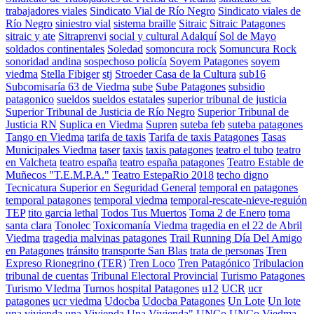
trabajadores viales
Sindicato Vial de Río Negro
Sindicato viales de
Río Negro
siniestro vial
sistema braille
Sitraic
Sitraic Patagones
sitraic y ate
Sitraprenvi
social y cultural Adalquí
Sol de Mayo
soldados continentales
Soledad
somoncura rock
Somuncura Rock
sonoridad andina
sospechoso policía
Soyem Patagones
soyem
viedma
Stella Fibiger
stj
Stroeder Casa de la Cultura
sub16
Subcomisaría 63 de Viedma
sube
Sube Patagones
subsidio
patagonico
sueldos
sueldos estatales
superior tribunal de justicia
Superior Tribunal de Justicia de Río Negro
Superior Tribunal de
Justicia RN
Suplica en Viedma
Supren
suteba feb
suteba patagones
Tango en Viedma
tarifa de taxis
Tarifa de taxis Patagones
Tasas
Municipales Viedma
taser
taxis
taxis patagones
teatro el tubo
teatro
en Valcheta
teatro españa
teatro españa patagones
Teatro Estable de
Muñecos "T.E.M.P.A."
Teatro EstepaRio 2018
techo digno
Tecnicatura Superior en Seguridad General
temporal en patagones
temporal patagones
temporal viedma
temporal-rescate-nieve-reguión
TEP
tito garcia lethal
Todos Tus Muertos
Toma 2 de Enero
toma
santa clara
Tonolec
Toxicomanía Viedma
tragedia en el 22 de Abril
Viedma
tragedia malvinas patagones
Trail Running Día Del Amigo
en Patagones
tránsito
transporte San Blas
trata de personas
Tren
Expreso Rionegrino (TER)
Tren Loco
Tren Patagónico
Tribulacion
tribunal de cuentas
Tribunal Electoral Provincial
Turismo Patagones
Turismo VIedma
Turnos hospital Patagones
u12
UCR
ucr
patagones
ucr viedma
Udocba
Udocba Patagones
Un Lote
Un lote
una vivienda
una Vivienda
Una Vivienda"
UNCo
UNCo Viedma