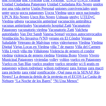
Unidad Ciudadana Patagones
Unidad Ciudadana Río Negro
unidos
por una vida mejor
Unión Personal
uniones convivenciales
unrn
unter
uocra
uocra patagones
Uocra Viedma
upcn
upcn nacionales
UPCN Río Negro
Upcn Rio Negro
Ushuaia
utedyc
UTEDyC
Viedma
uthgra
vacunación antigripal
vacunación antirrábica
vacunas antigripales
Vacunatorio hospital Zatti
Vacunatorio
Patagones
vacunatorio viedma
Vacunatorio Zatti
Valcheta
autoridades
Van Der Sandt
Vanesa Seguel
vecinos autoconvocados
Ventilación No Invasiva (VNI)
verano en El Cóndor
Verano
Saludable
Veterano de Malvinas
vetos
videojuegos
Viedma
Viedma
Digital
Viejas Locas en Viedma
villa 7 de marzo
Villa del Carmen
Villa Lynch
villa rita
Villalonga
Violencia de genero el condor
viedma
violencia de genero viedma
Virginia Bono
Vivero
Vivero
Municipal Patagones
viviendas
volley
voltios
vuelco en Patagones
Vuelco en San Blas
vuelco pradere
vuelco stroeder
wi fi gratis en
patagones
wilson rodrgiuez
wilson rodriguez
zara Atenas
zara macri
zara pichetto
zara vidal
zonificación
¿Qué pasa en la SENAF Río
Negro? La denuncia detrás de la protesta en el ECOS La Casita de
Nehuen
“La Noche de los Bares”
“Ni Una Menos”