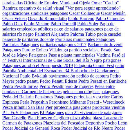
paralizadas
Oficina de Empleo Municipal
Ojeda
Omar "Cacho"
Ramirez
operativo de salud visual "Ver para seguir aprendiendo"
organizaciones sindicales patagones
Oscar Collueque
Oscar Meilán
Oscar Veloso
Osvaldo Rampellotto
Pablo Barreno
Pablo Cifuentes
Pablo Diaz
Pablo Melano
Pablo Porcelli
Pablo Soler
Pago de
salarios empleados públicos
pago de salarios patagones
pago de
salarios río negro
Palmieri Alejandro
Paloma Tubio
paola casadei
paraepade
paritarias docente
Paritarias municipales Patagones
Paritarias Patagones
paritarias patagones 2017
Parlamento Juvenil
Patagones
Parque Eolico Villalonga
partido socialista
Pasaje San
José de Mayo Patagones
Pase a planta municipales Viedma
Pasó el
4° Festival Internacional de Cine Social del Río Negro
patagones
Patagones aprobó el Presupuesto 2019
Patagonia Comic Fest
patin
Patrulla Ambiental del Escuadrón 34 Bariloche de Gendarmería
Nacional
Paulo Bykaluk
pavimentación
pedido de captura
Pedro
Meyer
pedro pesatti
Pedro Pesatti Edersa
Pedro Pesatti en Bariloche
Pedro Pesatti Ipross
Pedro Pesatti paro de mujeres
Pelea entre
bandas en Carmen de Patagones
pelucas oncológicas patagones
Peña del Bailarin
Pensiones Patagones
periodista y escritor Carlos
Espinosa
Perla Prigoshin
Peronismo Militante
Pesatti - Weretilneck
Pesca infantil San Blas
Pier
pirotecnia patagones
pirotecnia viedma
PJ - FpV Patagones
PJ Patagones
plan 25 viviendas de patagones
Plan Castello
Plan Fines en Cagliero
plaza alsina
plaza Lacarra de
Carmen de Patagones
Plazoleta del Pescador Deportivo
Pocho León
Poder Judicial de General Roca
Poder Judicial de Río Negro
Poder