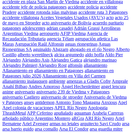
accidente en plaza San Martin de Viedma
accidente en villalonga
accidente jefe de policia patagones
accidente policia
accidente
Pradere
accidente rotonda islas malvinas
accidente ruta 3 Patagones
accidente villalonga
Aceites Vegetales Usados (AVU’s)
acto
acto 25
de mayo en Stroeder
acto aniversario de Bolivia
acuerdo paritario
patagones
adolescentes
adrian casadei
Adrián Grassi
Aerolíneas
Argentinas Viedma
aeropuerto
AFIP Viedma
Agencia de
Recaudación Tributaria
agencia Télam
agrupación atletica Las
Maras
Agrupación Raúl Alfonsin
aguas rionegrinas
Aguas
Rionegrinas SA
aguinaldo
Ahgzarn
ahogado en el río Negro
Alberto
Castillo
alberto weretilneck
alcira argumedo
aldo boffa
Aldo Pier
Alejandro
Alejandro Asis
Alejandro Gatica
alejandro marinao
Alejandro Palmieri
Alejandro Rost
alfonsín
allanamiento
Allanamiento en
allanamiento en Patagones
allanamiento en
Patagones julio 2026
Allanamiento en Villa del Carmen
allanamiento inalauquen
ambiente
amenzas a Gladis Cofre
Amprale
Anahí Bilbao
Andres Amoroso
Ángel Hechenleitner
angel lencura
anime
aniversario
aniversario 239 de Viedma y Patagones
aniversario Cagliero
aniversario de stroeder
Aniversario de Viedma
y Patgones
anses
antidemon
Antonio Tono Magagna
Anxious
Apel
Apel colonia de vacaciones
APEL Río Negro
Apologgia
ThrashMetal
APP Ceferino
apuñalado
aquaman
Arabela Carreras
arbolado público
Argentino Montero
aRGra
ARI Río Negro
Ariel
Bernatene
Ariel Zvenger
armas no letales
arquitecto Savi Crudo
arsa
arsa barrio guido
arsa comallo
Arsa El Condor
arsa guardia mitre