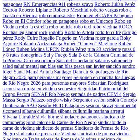
patagones
RN Emergencias 911
roberta scavo
Roberto Julían Peréz
Cedron
Roberto Lipiante
Roberto Meschini
roberto vargas
robo a
taxista en Viedma
robo empresa edes
Robo en el CAPS Patagonia
Robo en El Cóndor
robo en patagones
robo en Unicoop
Robo en
Viedma
robo la estrella
robo policia
robo taxi
robo viedma
ROCA
Rochas legislador
rock
rodolfo
Rodolfo Artola
rodolfo cufre
rodrigo
pérez
Rody Cufre
Rogelio Frigerio en Viedma
roger garcia
Roky
Aguirre
Rolando Arrizabalaga
Rubén "Cuniyo" Maglione
Rubén
López
Ruben Molina UPCN
Rubén Pérez
ruta 23 accidente
rutas 6
y 8
rutas rionegrinas
Sal y Fuego
Sala B de la Cámara Criminal de
la Primera Circunscripción
Sala del Libertador
salarios
salmonella
salud
salud mental
san blas
san blas pesca
san javier
sanción
sandro
fogel
Santa Mamá Antula
Santiago Dalmaú
Se poJuegos de Río
Negro 2026 para personas mayores
Se ponen en marcha los Juegos
de Río Negro 2026 para personas mayores
Sebastián Rodriguez
secuestran droga en viedma
secuestro
Seguridad Patrimonial del
Grupo Pecom
SENAF Río Negro
sentada de padres CEM 4
Sergio
Massa
Sergio Palazzo
sergio wisky
Serpentor
sesión
sesión Concejo
Deliberante SAO
Sesión HCD Patagones
sesipon
sicavi
Sicomental
sicometal
silbana cullumilla
silbana cullumilla mariana arregui
Silvana Larralde
silvia horne
simulacro patagones
sindicato de
camioneros
Sindicato de la Carne de Río Negro
sindicato de la
carne de viedma
sindicato de prensa
Sindicato de Prensa de Río
Negro
sindicato de prensa de Viedma
sindicato de prensa viedma
Sindicato de Trabajadores de Prensa de Viedma
sindicato de