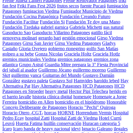
Frente Julieta Lanteri Patagones
Frente Renovador Patagones
friki
fan fest
Friki Fans Fest 2026
frutos secos
fuente Pucará
fumigación
Patagones
fumigacion Viedma
Fumigador Municipio de Viedma
Fundación Cocina Patagónica
Fundación Creando Futuro
Fundación Facilitar
Fundación Si
Fundación Te doy una Mano
Fundación Tzedaka
gabriel garnica
Gabriela Michetti
gas natural
Gasoducto Sao
Gasoducto Villarino Patagones
gatillo fácil
genoveva molinari
gerardo bari
gestión emocional
Girso Viedma
Patagones
Girsu San Javier
Girsu Viedma Patagones
Gladys
Castaño
Gloria Ovejero
gobierno rionegrino
golfo San Matías
golpeo a su bebe
Gonza Nicolas
Graciela Holtz
Graciela Hotlz
gremios municipales Viedma
gremios patagones
gremios zona
atlantica
Grupo Astral
Guardia Mitre prepara la 3° Fiesta Provincial
del jabalí al asador
Guillermo Jócano
guillermo moreno
Guillermo
Skrt
guillermo yanca
Guitarras del Mundo
Gustavo Damián
González
gustavo paleta
Gustavo Sol
Hamvides
haroldo lebed
Hay
Alternativa Pat
Hay Alternativa Patagones
HCD Patagones
HCD
Patagones en Stroeder
heavy metal
Hector Pipi Telechea
herido en
el barrio lavalle
historia clínica digital
homenaje
Homenaje a Jorge
Ferreira
homicidio en Allen
homicidio en el hipódromo
Honorable
Concejo Deliberante de Patagones
Horacio "Pechi" Quiroga
Horacio Otero -CGT-
horcas
HORNE
Horrendum Vermis
Hospital
Pedro Ecay
hospital Zatti
Hospital Zatti de Viedma
Hotel Currú
Leuvú
Huerta Fatima
huillín conservación
Huracan categoria 5
Ícaro
Icaro banda de heavy nacional
idevi
Ignacio Galeano
ilegales