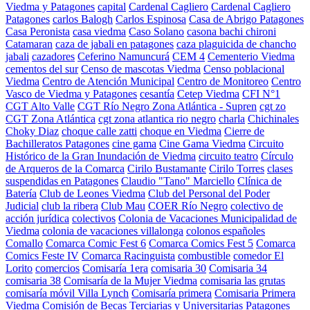
Viedma y Patagones
capital
Cardenal Cagliero
Cardenal Cagliero
Patagones
carlos Balogh
Carlos Espinosa
Casa de Abrigo Patagones
Casa Peronista
casa viedma
Caso Solano
casona bachi chironi
Catamaran
caza de jabali en patagones
caza plaguicida de chancho
jabali
cazadores
Ceferino Namuncurá
CEM 4
Cementerio Viedma
cementos del sur
Censo de mascotas Viedma
Censo poblacional
Viedma
Centro de Atención Municipal
Centro de Monitoreo
Centro
Vasco de Viedma y Patagones
cesantía
Cetep Viedma
CFI N°1
CGT Alto Valle
CGT Río Negro Zona Atlántica - Supren
cgt zo
CGT Zona Atlántica
cgt zona atlantica rio negro
charla
Chichinales
Choky Diaz
choque calle zatti
choque en Viedma
Cierre de
Bachilleratos Patagones
cine gama
Cine Gama Viedma
Circuito
Histórico de la Gran Inundación de Viedma
circuito teatro
Círculo
de Arqueros de la Comarca
Cirilo Bustamante
Cirilo Torres
clases
suspendidas en Patagones
Claudio "Tano" Marciello
Clínica de
Batería
Club de Leones Viedma
Club del Personal del Poder
Judicial
club la ribera
Club Mau
COER Río Negro
colectivo de
acción jurídica
colectivos
Colonia de Vacaciones Municipalidad de
Viedma
colonia de vacaciones villalonga
colonos españoles
Comallo
Comarca Comic Fest 6
Comarca Comics Fest 5
Comarca
Comics Feste IV
Comarca Racinguista
combustible
comedor El
Lorito
comercios
Comisaría 1era
comisaria 30
Comisaria 34
comisaria 38
Comisaría de la Mujer Viedma
comisaria las grutas
comisaría móvil Villa Lynch
Comisaría primera
Comisaria Primera
Viedma
Comisión de Becas Terciarias y Universitarias Patagones