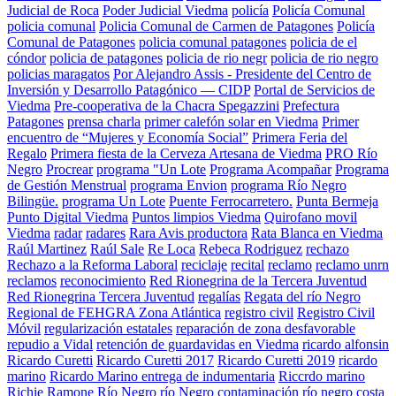
Judicial de Roca
Poder Judicial Viedma
policía
Policía Comunal
policia comunal
Policia Comunal de Carmen de Patagones
Policía
Comunal de Patagones
policia comunal patagones
policia de el
cóndor
policia de patagones
policia de rio negr
policia de rio negro
policias maragatos
Por Alejandro Assis - Presidente del Centro de
Inversión y Desarrollo Patagónico — CIDP
Portal de Servicios de
Viedma
Pre-cooperativa de la Chacra Spegazzini
Prefectura
Patagones
prensa charla
primer calefón solar en Viedma
Primer
encuentro de “Mujeres y Economía Social”
Primera Feria del
Regalo
Primera fiesta de la Cerveza Artesana de Viedma
PRO Río
Negro
Procrear
programa "Un Lote
Programa Acompañar
Programa
de Gestión Menstrual
programa Envion
programa Río Negro
Bilingüe.
programa Un Lote
Puente Ferrocarretero.
Punta Bermeja
Punto Digital Viedma
Puntos limpios Viedma
Quirofano movil
Viedma
radar
radares
Rara Avis productora
Rata Blanca en Viedma
Raúl Martinez
Raúl Sale
Re Loca
Rebeca Rodriguez
rechazo
Rechazo a la Reforma Laboral
reciclaje
recital
reclamo
reclamo unrn
reclamos
reconocimiento
Red Rionegrina de la Tercera Juventud
Red Rionegrina Tercera Juventud
regalías
Regata del río Negro
Regional de FEHGRA Zona Atlántica
registro civil
Registro Civil
Móvil
regularización estatales
reparación de zona desfavorable
repudio a Vidal
retención de guardavidas en Viedma
ricardo alfonsin
Ricardo Curetti
Ricardo Curetti 2017
Ricardo Curetti 2019
ricardo
marino
Ricardo Marino entrega de indumentaria
Riccrdo marino
Richie Ramone
Río Negro
río Negro contaminación
río negro costa