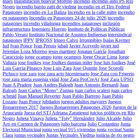
Inaes
Inauguración bulevar Moreno
incendio
incendio auto PS Río
Negro
incendio barrio zatti de viedma
incendio en el Tiro Federal
Patagones
incendio en La Baliza
Incendio en la calle mitre
incendio
en patagones
Incendio en Patagones 24 de julio 2026
incendio
patagones
incendio villalonga
incendios patagones
inclusión
infraestructura
Ingeniero Huergo
Instituto de Políticas Públicas
Pablo Verani
Instituto Nacional de Asuntos Indígenas
intersindical
patagones
IPPV
IPROSS
Irineo Calvo
Irrompibles
Isaías Kremer
Iud
Ivan Ponce
Ivan Preuss
jabali
Javier Acevedo
javier iud
Jeremías Loza Moreno
jesus martinez
Jonatan García
Jonathan
Caracciolo
jorge ocampo
jorge ocampos
Jorge Oscar Lima
Jorge
Vallaza
jose foulkes
jose foulkes damian miler
Jose luis foulkes
José
Luis Garcia Pinasco
Jose Luis Zara
Jose Quintin
Jose Scorolli
Pichuco
jose zara
jose zara acto bicentenario
Jose Zara con Frigerio
jose zara maria eugenia vidal
Jose Zara ProCreAr
José Zara UPSO
Juan A Pradere
Juan Andres Balogh
Juan Antonio Bernardi
Juan
Balogh
Juan Carlos "Mono" Zuniga
juan carlos scalesi
juan carlos
schmid
Juan Manuel Reverter
Juan Pablo Barreno
Juan Pablo
Lozano
Juan Ponce
jubilados
juegos adultos mayores
Juegos
Bonaerenses 2017
Juegos Bonaerenses Patagones 2026
Juegos de la
Araucanía
Jueza del STJ Adriana Zaratiegui
juicios políticos en Río
Negro
Julieta Vinaya
Julieta “Toly” Hernández
Julio Alcalde
Julio
Aro en Carmen de Patagones
julio barcena
Julio Costantino
Junta
Electoral Municipal
junta vecinal 915 viviendas
junta vecinal Santa
Clara
juntas vecinales
Juntas Vecinales Viedma
justicia de rio negro