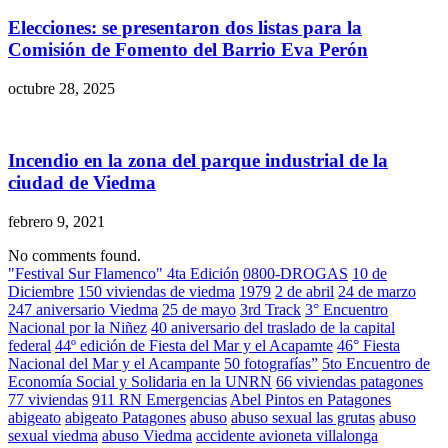
Elecciones: se presentaron dos listas para la
Comisión de Fomento del Barrio Eva Perón
octubre 28, 2025
Incendio en la zona del parque industrial de la
ciudad de Viedma
febrero 9, 2021
No comments found.
"Festival Sur Flamenco" 4ta Edición
0800-DROGAS
10 de
Diciembre
150 viviendas de viedma
1979
2 de abril
24 de marzo
247 aniversario Viedma
25 de mayo
3rd Track
3° Encuentro
Nacional por la Niñez
40 aniversario del traslado de la capital
federal
44º edición de Fiesta del Mar y el Acapamte
46° Fiesta
Nacional del Mar y el Acampante
50 fotografías”
5to Encuentro de
Economía Social y Solidaria en la UNRN
66 viviendas patagones
77 viviendas
911 RN Emergencias
Abel Pintos en Patagones
abigeato
abigeato Patagones
abuso
abuso sexual las grutas
abuso
sexual viedma
abuso Viedma
accidente avioneta villalonga