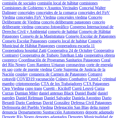
comisión de sociales
comisión local de hábitat
comisiones
Comisiones de Gobierno y Asuntos Vecinales
Concejal Walter
Dalinger
concejales
concejales de la comarca
concejales del FpV
Viedma
concejales FpV Viedma
concejales viedma
Concejo
Deliberante de Viedma
concejo deliberante patagones
concejo
deliberante viedma
concurso fotográfico
Congreso Internacional de
Derecho Civil y Ambiental
consejo de habitat
Consejo de Hábitat
Patagones
Consejo de la Magistratura
Consejo Escolar de Patagones
Consejo Escolar Patagones
consejo local de habitat
Consejo
Municipal de Hábitat Patagones
cooperadora escuela 11
Cooperadora hospital Zatti
Cooperativa 24 de Octubre
Cooperativa
Contranvi
Cooperativa de Trabajo Tutelkan Ltda
cooperativa obrera
coopreco
Coordinación de Programas Sanitarios Patagones
Coral
del Río Negro
Coro Ramirez Urtazun
coronavirus
corte de energía
en sao
corte de puente viedma
Corte Suprema de Justicia de la
Nación
cosplay
costanera de Carmen de Patagones
Cotranvi
cotravili
COVID19 vacunación
Cráneo Combativo
Creed 2
criminal
mambo
criptomonedas
CTA de los Trabajadores
CTA Patagones
Ctep Viedma
cupo trans
Curetti - Kiciloff
Currú Leuvú
Curza
Curzas
Damian Miler
daniel antenao Black
Daniel Badié
daniel
paredes
Daniel Relmuan
Daniel Salvador
Daniela Agostino
Dario
Berardi
Dario Cardenas
David González
Defensa Civil Patagones
Defensoria del Pueblo Viedma
Delegación San Blas
delia ruppel
denuncia
Departamento Sustracción Automotores
deporte adaptado
Deporte Río Negro
deportes adaptados
Deportes Municipalidad de