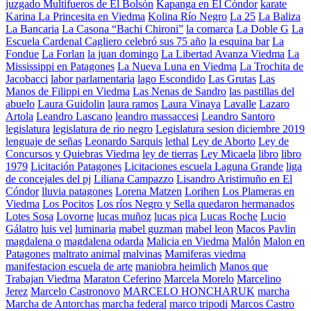
juzgado Multifueros de El Bolsón
Kapanga en El Cóndor
karate
Karina La Princesita en Viedma
Kolina Río Negro
La 25
La Baliza
La Bancaria
La Casona “Bachi Chironi”
la comarca
La Doble G
La
Escuela Cardenal Cagliero celebró sus 75 año
la esquina bar
La
Fondue
La Forlan
la juan domingo
La Libertad Avanza Viedma
La
Mississippi en Patagones
La Nueva Luna en Viedma
La Trochita de
Jacobacci
labor parlamentaria
lago Escondido
Las Grutas
Las
Manos de Filippi en Viedma
Las Nenas de Sandro
las pastillas del
abuelo
Laura Guidolin
laura ramos
Laura Vinaya
Lavalle
Lazaro
Artola
Leandro Lascano
leandro massaccesi
Leandro Santoro
legislatura
legislatura de rio negro
Legislatura sesion diciembre 2019
lenguaje de señas
Leonardo Sarquis
lethal
Ley de Aborto
Ley de
Concursos y Quiebras Viedma
ley de tierras
Ley Micaela
libro
libro
1979
Licitación Patagones
Licitaciones escuela Laguna Grande
liga
de concejales del pj
Liliana Campazzo
Lisandro Aristimuño en El
Cóndor
lluvia patagones
Lorena Matzen
Lorihen
Los Plameras en
Viedma
Los Pocitos
Los ríos Negro y Sella quedaron hermanados
Lotes Sosa
Lovorne
lucas muñoz
lucas pica
Lucas Roche
Lucio
Gálatro
luis vel
luminaria
mabel guzman
mabel leon
Macos Pavlin
magdalena o
magdalena odarda
Malicia en Viedma
Malón
Malon en
Patagones
maltrato animal
malvinas
Mamiferas viedma
manifestacion escuela de arte
maniobra heimlich
Manos que
Trabajan Viedma
Maraton Ceferino
Marcela Morelo
Marcelino
Jerez
Marcelo Castronovo
MARCELO HONCHARUK
marcha
Marcha de Antorchas
marcha federal
marco tripodi
Marcos Castro