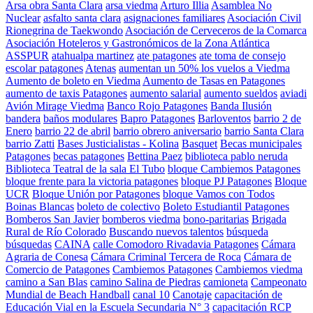
Arsa obra Santa Clara
arsa viedma
Arturo Illia
Asamblea No
Nuclear
asfalto santa clara
asignaciones familiares
Asociación Civil
Rionegrina de Taekwondo
Asociación de Cerveceros de la Comarca
Asociación Hoteleros y Gastronómicos de la Zona Atlántica
ASSPUR
atahualpa martinez
ate patagones
ate toma de consejo
escolar patagones
Atenas
aumentan un 50% los vuelos a Viedma
Aumento de boleto en Viedma
Aumento de Tasas en Patagones
aumento de taxis Patagones
aumento salarial
aumento sueldos
aviadi
Avión Mirage Viedma
Banco Rojo Patagones
Banda Ilusión
bandera
baños modulares
Bapro Patagones
Barloventos
barrio 2 de
Enero
barrio 22 de abril
barrio obrero aniversario
barrio Santa Clara
barrio Zatti
Bases Justicialistas - Kolina
Basquet
Becas municipales
Patagones
becas patagones
Bettina Paez
biblioteca pablo neruda
Biblioteca Teatral de la sala El Tubo
bloque Cambiemos Patagones
bloque frente para la victoria patagones
bloque PJ Patagones
Bloque
UCR
Bloque Unión por Patagones
bloque Vamos con Todos
Boinas Blancas
boleto de colectivo
Boleto Estudiantil Patagones
Bomberos San Javier
bomberos viedma
bono-paritarias
Brigada
Rural de Río Colorado
Buscando nuevos talentos
búsqueda
búsquedas
CAINA
calle Comodoro Rivadavia Patagones
Cámara
Agraria de Conesa
Cámara Criminal Tercera de Roca
Cámara de
Comercio de Patagones
Cambiemos Patagones
Cambiemos viedma
camino a San Blas
camino Salina de Piedras
camioneta
Campeonato
Mundial de Beach Handball
canal 10
Canotaje
capacitación de
Educación Vial en la Escuela Secundaria N° 3
capacitación RCP