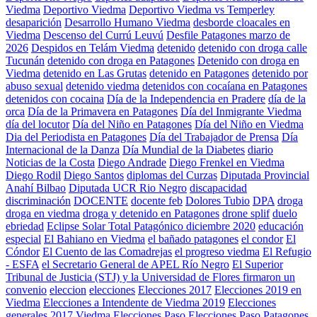
Viedma
Deportivo Viedma
Deportivo Viedma vs Temperley
desaparición
Desarrollo Humano Viedma
desborde cloacales en
Viedma
Descenso del Currú Leuvú
Desfile Patagones marzo de
2026
Despidos en Telám Viedma
detenido
detenido con droga calle
Tucunán
detenido con droga en Patagones
Detenido con droga en
Viedma
detenido en Las Grutas
detenido en Patagones
detenido por
abuso sexual
detenido viedma
detenidos con cocaíana en Patagones
detenidos con cocaina
Día de la Independencia en Pradere
día de la
orca
Día de la Primavera en Patagones
Día del Inmigrante Viedma
día del locutor
Día del Niño en Patagones
Día del Niño en Viedma
Dia del Periodista en Patagones
Día del Trabajador de Prensa
Día
Internacional de la Danza
Día Mundial de la Diabetes
diario
Noticias de la Costa
Diego Andrade
Diego Frenkel en Viedma
Diego Rodil
Diego Santos
diplomas del Curzas
Diputada Provincial
Anahí Bilbao
Diputada UCR Rio Negro
discapacidad
discriminación
DOCENTE
docente feb
Dolores Tubio
DPA
droga
droga en viedma
droga y detenido en Patagones
drone splif
duelo
ebriedad
Eclipse Solar Total Patagónico diciembre 2020
educación
especial
El Bahiano en Viedma
el bañado patagones
el condor
El
Cóndor
El Cuento de las Comadrejas
el progreso viedma
El Refugio
- ESFA
el Secretario General de APEL Río Negro
El Superior
Tribunal de Justicia (STJ) y la Universidad de Flores firmaron un
convenio
eleccion
elecciones
Elecciones 2017
Elecciones 2019 en
Viedma
Elecciones a Intendente de Viedma 2019
Elecciones
generales 2017 Viedma
Elecciones Paso
Elecciones Paso Patagones