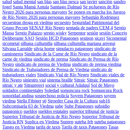
salud
salud mental
san blas
san blas pesca
san javier
sanción
sandro
fogel
Santa Mamá Antula
Santiago Dalmaú
Se poJuegos de Río
Negro 2026 para personas mayores
Se ponen en marcha los Juegos
de Río Negro 2026 para personas mayores
Sebastián Rodriguez
secuestran droga en viedma
secuestro
Seguridad Patrimonial del
Grupo Pecom
SENAF Río Negro
sentada de padres CEM 4
Sergio
Massa
Sergio Palazzo
sergio wisky
Serpentor
sesión
sesión Concejo
Deliberante SAO
Sesión HCD Patagones
sesipon
sicavi
Sicomental
sicometal
silbana cullumilla
silbana cullumilla mariana arregui
Silvana Larralde
silvia horne
simulacro patagones
sindicato de
camioneros
Sindicato de la Carne de Río Negro
sindicato de la
carne de viedma
sindicato de prensa
Sindicato de Prensa de Río
Negro
sindicato de prensa de Viedma
sindicato de prensa viedma
Sindicato de Trabajadores de Prensa de Viedma
sindicato de
trabajadores viales
Sindicato Vial de Río Negro
Sindicato viales de
Río Negro
siniestro vial
sistema braille
Sitraic
Sitraic Patagones
sitraic y ate
Sitraprenvi
social y cultural Adalquí
Sol de Mayo
soldados continentales
Soledad
somoncura rock
Somuncura Rock
sonoridad andina
sospechoso policía
Soyem Patagones
soyem
viedma
Stella Fibiger
stj
Stroeder Casa de la Cultura
sub16
Subcomisaría 63 de Viedma
sube
Sube Patagones
subsidio
patagonico
sueldos
sueldos estatales
superior tribunal de justicia
Superior Tribunal de Justicia de Río Negro
Superior Tribunal de
Justicia RN
Suplica en Viedma
Supren
suteba feb
suteba patagones
Tango en Viedma
tarifa de taxis
Tarifa de taxis Patagones
Tasas