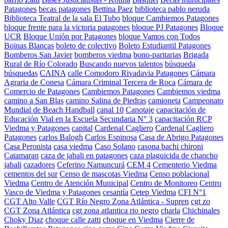
Patagones
becas patagones
Bettina Paez
biblioteca pablo neruda
Biblioteca Teatral de la sala El Tubo
bloque Cambiemos Patagones
bloque frente para la victoria patagones
bloque PJ Patagones
Bloque
UCR
Bloque Unión por Patagones
bloque Vamos con Todos
Boinas Blancas
boleto de colectivo
Boleto Estudiantil Patagones
Bomberos San Javier
bomberos viedma
bono-paritarias
Brigada
Rural de Río Colorado
Buscando nuevos talentos
búsqueda
búsquedas
CAINA
calle Comodoro Rivadavia Patagones
Cámara
Agraria de Conesa
Cámara Criminal Tercera de Roca
Cámara de
Comercio de Patagones
Cambiemos Patagones
Cambiemos viedma
camino a San Blas
camino Salina de Piedras
camioneta
Campeonato
Mundial de Beach Handball
canal 10
Canotaje
capacitación de
Educación Vial en la Escuela Secundaria N° 3
capacitación RCP
Viedma y Patagones
capital
Cardenal Cagliero
Cardenal Cagliero
Patagones
carlos Balogh
Carlos Espinosa
Casa de Abrigo Patagones
Casa Peronista
casa viedma
Caso Solano
casona bachi chironi
Catamaran
caza de jabali en patagones
caza plaguicida de chancho
jabali
cazadores
Ceferino Namuncurá
CEM 4
Cementerio Viedma
cementos del sur
Censo de mascotas Viedma
Censo poblacional
Viedma
Centro de Atención Municipal
Centro de Monitoreo
Centro
Vasco de Viedma y Patagones
cesantía
Cetep Viedma
CFI N°1
CGT Alto Valle
CGT Río Negro Zona Atlántica - Supren
cgt zo
CGT Zona Atlántica
cgt zona atlantica rio negro
charla
Chichinales
Choky Diaz
choque calle zatti
choque en Viedma
Cierre de