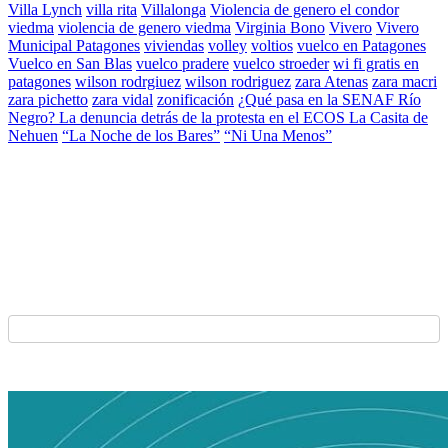
Villa Lynch
villa rita
Villalonga
Violencia de genero el condor
viedma
violencia de genero viedma
Virginia Bono
Vivero
Vivero
Municipal Patagones
viviendas
volley
voltios
vuelco en Patagones
Vuelco en San Blas
vuelco pradere
vuelco stroeder
wi fi gratis en
patagones
wilson rodrgiuez
wilson rodriguez
zara Atenas
zara macri
zara pichetto
zara vidal
zonificación
¿Qué pasa en la SENAF Río
Negro? La denuncia detrás de la protesta en el ECOS La Casita de
Nehuen
“La Noche de los Bares”
“Ni Una Menos”