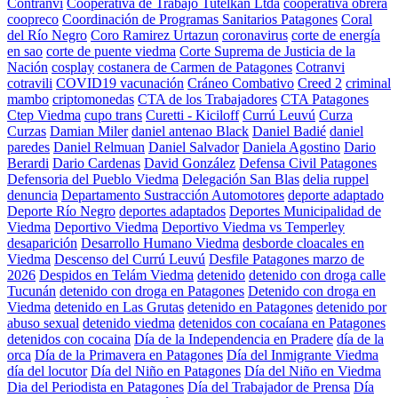
Contranvi
Cooperativa de Trabajo Tutelkan Ltda
cooperativa obrera
coopreco
Coordinación de Programas Sanitarios Patagones
Coral
del Río Negro
Coro Ramirez Urtazun
coronavirus
corte de energía
en sao
corte de puente viedma
Corte Suprema de Justicia de la
Nación
cosplay
costanera de Carmen de Patagones
Cotranvi
cotravili
COVID19 vacunación
Cráneo Combativo
Creed 2
criminal
mambo
criptomonedas
CTA de los Trabajadores
CTA Patagones
Ctep Viedma
cupo trans
Curetti - Kiciloff
Currú Leuvú
Curza
Curzas
Damian Miler
daniel antenao Black
Daniel Badié
daniel
paredes
Daniel Relmuan
Daniel Salvador
Daniela Agostino
Dario
Berardi
Dario Cardenas
David González
Defensa Civil Patagones
Defensoria del Pueblo Viedma
Delegación San Blas
delia ruppel
denuncia
Departamento Sustracción Automotores
deporte adaptado
Deporte Río Negro
deportes adaptados
Deportes Municipalidad de
Viedma
Deportivo Viedma
Deportivo Viedma vs Temperley
desaparición
Desarrollo Humano Viedma
desborde cloacales en
Viedma
Descenso del Currú Leuvú
Desfile Patagones marzo de
2026
Despidos en Telám Viedma
detenido
detenido con droga calle
Tucunán
detenido con droga en Patagones
Detenido con droga en
Viedma
detenido en Las Grutas
detenido en Patagones
detenido por
abuso sexual
detenido viedma
detenidos con cocaíana en Patagones
detenidos con cocaina
Día de la Independencia en Pradere
día de la
orca
Día de la Primavera en Patagones
Día del Inmigrante Viedma
día del locutor
Día del Niño en Patagones
Día del Niño en Viedma
Dia del Periodista en Patagones
Día del Trabajador de Prensa
Día