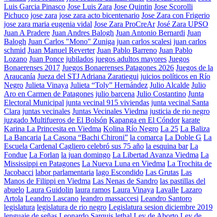
Luis Garcia Pinasco
Jose Luis Zara
Jose Quintin
Jose Scorolli
Pichuco
jose zara
jose zara acto bicentenario
Jose Zara con Frigerio
jose zara maria eugenia vidal
Jose Zara ProCreAr
José Zara UPSO
Juan A Pradere
Juan Andres Balogh
Juan Antonio Bernardi
Juan
Balogh
Juan Carlos "Mono" Zuniga
juan carlos scalesi
juan carlos
schmid
Juan Manuel Reverter
Juan Pablo Barreno
Juan Pablo
Lozano
Juan Ponce
jubilados
juegos adultos mayores
Juegos
Bonaerenses 2017
Juegos Bonaerenses Patagones 2026
Juegos de la
Araucanía
Jueza del STJ Adriana Zaratiegui
juicios políticos en Río
Negro
Julieta Vinaya
Julieta “Toly” Hernández
Julio Alcalde
Julio
Aro en Carmen de Patagones
julio barcena
Julio Costantino
Junta
Electoral Municipal
junta vecinal 915 viviendas
junta vecinal Santa
Clara
juntas vecinales
Juntas Vecinales Viedma
justicia de rio negro
juzgado Multifueros de El Bolsón
Kapanga en El Cóndor
karate
Karina La Princesita en Viedma
Kolina Río Negro
La 25
La Baliza
La Bancaria
La Casona “Bachi Chironi”
la comarca
La Doble G
La
Escuela Cardenal Cagliero celebró sus 75 año
la esquina bar
La
Fondue
La Forlan
la juan domingo
La Libertad Avanza Viedma
La
Mississippi en Patagones
La Nueva Luna en Viedma
La Trochita de
Jacobacci
labor parlamentaria
lago Escondido
Las Grutas
Las
Manos de Filippi en Viedma
Las Nenas de Sandro
las pastillas del
abuelo
Laura Guidolin
laura ramos
Laura Vinaya
Lavalle
Lazaro
Artola
Leandro Lascano
leandro massaccesi
Leandro Santoro
legislatura
legislatura de rio negro
Legislatura sesion diciembre 2019
lenguaje de señas
Leonardo Sarquis
lethal
Ley de Aborto
Ley de