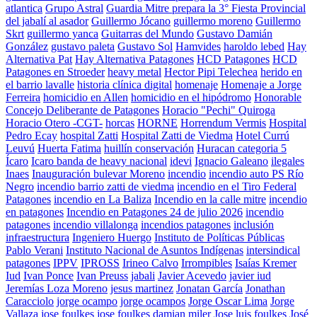
atlantica
Grupo Astral
Guardia Mitre prepara la 3° Fiesta Provincial
del jabalí al asador
Guillermo Jócano
guillermo moreno
Guillermo
Skrt
guillermo yanca
Guitarras del Mundo
Gustavo Damián
González
gustavo paleta
Gustavo Sol
Hamvides
haroldo lebed
Hay
Alternativa Pat
Hay Alternativa Patagones
HCD Patagones
HCD
Patagones en Stroeder
heavy metal
Hector Pipi Telechea
herido en
el barrio lavalle
historia clínica digital
homenaje
Homenaje a Jorge
Ferreira
homicidio en Allen
homicidio en el hipódromo
Honorable
Concejo Deliberante de Patagones
Horacio "Pechi" Quiroga
Horacio Otero -CGT-
horcas
HORNE
Horrendum Vermis
Hospital
Pedro Ecay
hospital Zatti
Hospital Zatti de Viedma
Hotel Currú
Leuvú
Huerta Fatima
huillín conservación
Huracan categoria 5
Ícaro
Icaro banda de heavy nacional
idevi
Ignacio Galeano
ilegales
Inaes
Inauguración bulevar Moreno
incendio
incendio auto PS Río
Negro
incendio barrio zatti de viedma
incendio en el Tiro Federal
Patagones
incendio en La Baliza
Incendio en la calle mitre
incendio
en patagones
Incendio en Patagones 24 de julio 2026
incendio
patagones
incendio villalonga
incendios patagones
inclusión
infraestructura
Ingeniero Huergo
Instituto de Políticas Públicas
Pablo Verani
Instituto Nacional de Asuntos Indígenas
intersindical
patagones
IPPV
IPROSS
Irineo Calvo
Irrompibles
Isaías Kremer
Iud
Ivan Ponce
Ivan Preuss
jabali
Javier Acevedo
javier iud
Jeremías Loza Moreno
jesus martinez
Jonatan García
Jonathan
Caracciolo
jorge ocampo
jorge ocampos
Jorge Oscar Lima
Jorge
Vallaza
jose foulkes
jose foulkes damian miler
Jose luis foulkes
José