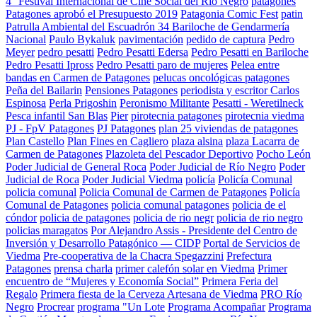
4° Festival Internacional de Cine Social del Río Negro
patagones
Patagones aprobó el Presupuesto 2019
Patagonia Comic Fest
patin
Patrulla Ambiental del Escuadrón 34 Bariloche de Gendarmería
Nacional
Paulo Bykaluk
pavimentación
pedido de captura
Pedro
Meyer
pedro pesatti
Pedro Pesatti Edersa
Pedro Pesatti en Bariloche
Pedro Pesatti Ipross
Pedro Pesatti paro de mujeres
Pelea entre
bandas en Carmen de Patagones
pelucas oncológicas patagones
Peña del Bailarin
Pensiones Patagones
periodista y escritor Carlos
Espinosa
Perla Prigoshin
Peronismo Militante
Pesatti - Weretilneck
Pesca infantil San Blas
Pier
pirotecnia patagones
pirotecnia viedma
PJ - FpV Patagones
PJ Patagones
plan 25 viviendas de patagones
Plan Castello
Plan Fines en Cagliero
plaza alsina
plaza Lacarra de
Carmen de Patagones
Plazoleta del Pescador Deportivo
Pocho León
Poder Judicial de General Roca
Poder Judicial de Río Negro
Poder
Judicial de Roca
Poder Judicial Viedma
policía
Policía Comunal
policia comunal
Policia Comunal de Carmen de Patagones
Policía
Comunal de Patagones
policia comunal patagones
policia de el
cóndor
policia de patagones
policia de rio negr
policia de rio negro
policias maragatos
Por Alejandro Assis - Presidente del Centro de
Inversión y Desarrollo Patagónico — CIDP
Portal de Servicios de
Viedma
Pre-cooperativa de la Chacra Spegazzini
Prefectura
Patagones
prensa charla
primer calefón solar en Viedma
Primer
encuentro de “Mujeres y Economía Social”
Primera Feria del
Regalo
Primera fiesta de la Cerveza Artesana de Viedma
PRO Río
Negro
Procrear
programa "Un Lote
Programa Acompañar
Programa