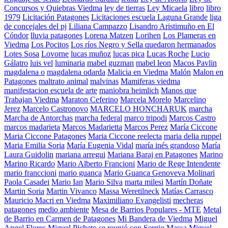
Concursos y Quiebras Viedma
ley de tierras
Ley Micaela
libro
libro
1979
Licitación Patagones
Licitaciones escuela Laguna Grande
liga
de concejales del pj
Liliana Campazzo
Lisandro Aristimuño en El
Cóndor
lluvia patagones
Lorena Matzen
Lorihen
Los Plameras en
Viedma
Los Pocitos
Los ríos Negro y Sella quedaron hermanados
Lotes Sosa
Lovorne
lucas muñoz
lucas pica
Lucas Roche
Lucio
Gálatro
luis vel
luminaria
mabel guzman
mabel leon
Macos Pavlin
magdalena o
magdalena odarda
Malicia en Viedma
Malón
Malon en
Patagones
maltrato animal
malvinas
Mamiferas viedma
manifestacion escuela de arte
maniobra heimlich
Manos que
Trabajan Viedma
Maraton Ceferino
Marcela Morelo
Marcelino
Jerez
Marcelo Castronovo
MARCELO HONCHARUK
marcha
Marcha de Antorchas
marcha federal
marco tripodi
Marcos Castro
marcos madarieta
Marcos Madarietta
Marcos Perez
María Ciccone
Maria Ciccone Patagones
Maria Ciccone reelecta
maria delia ruppel
Maria Emilia Soria
María Eugenia Vidal
maría inés grandoso
María
Laura Guidolin
mariana arregui
Mariana Baraj en Patagones
Marino
Marino Ricardo
Mario Alberto Francioni
Mario de Rege Intendente
mario franccioni
mario guanca
Mario Guanca Genoveva Molinari
Paola Casadei
Mario Ian
Mario Silva
marta milesi
Martín Doñate
Martin Soria
Martin Vivanco
Massa Weretilneck
Matías Carrasco
Mauricio Macri en Viedma
Maximiliano Evangelisti
mecheras
patagones
medio ambiente
Mesa de Barrios Populares - MTE
Metal
de Barrio en Carmen de Patagones
Mi Bandera de Viedma
Miguel
Angel Flores
Miguel Picheto se reunió con Sergio Massa
Miguel