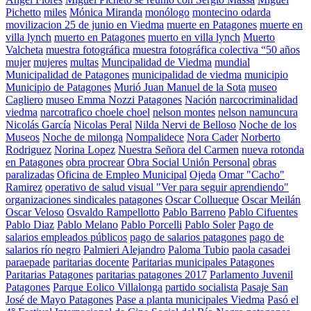
Pichetto
miles
Mónica Miranda
monólogo
montecino odarda
movilizacion 25 de junio en Viedma
muerte en Patagones
muerte en
villa lynch
muerto en Patagones
muerto en villa lynch
Muerto
Valcheta
muestra fotográfica
muestra fotográfica colectiva “50 años
mujer
mujeres
multas
Muncipalidad de Viedma
mundial
Municipalidad de Patagones
municipalidad de viedma
municipio
Municipio de Patagones
Murió Juan Manuel de la Sota
museo
Cagliero
museo Emma Nozzi Patagones
Nación
narcocriminalidad
viedma
narcotrafico choele choel
nelson montes
nelson namuncura
Nicolás García
Nicolas Peral
Nilda Nervi de Belloso
Noche de los
Museos
Noche de milonga
Nompalidece
Nora Cader
Norberto
Rodriguez
Norina Lopez
Nuestra Señora del Carmen
nueva rotonda
en Patagones
obra procrear
Obra Social Unión Personal
obras
paralizadas
Oficina de Empleo Municipal
Ojeda
Omar "Cacho"
Ramirez
operativo de salud visual "Ver para seguir aprendiendo"
organizaciones sindicales patagones
Oscar Collueque
Oscar Meilán
Oscar Veloso
Osvaldo Rampellotto
Pablo Barreno
Pablo Cifuentes
Pablo Diaz
Pablo Melano
Pablo Porcelli
Pablo Soler
Pago de
salarios empleados públicos
pago de salarios patagones
pago de
salarios río negro
Palmieri Alejandro
Paloma Tubio
paola casadei
paraepade
paritarias docente
Paritarias municipales Patagones
Paritarias Patagones
paritarias patagones 2017
Parlamento Juvenil
Patagones
Parque Eolico Villalonga
partido socialista
Pasaje San
José de Mayo Patagones
Pase a planta municipales Viedma
Pasó el