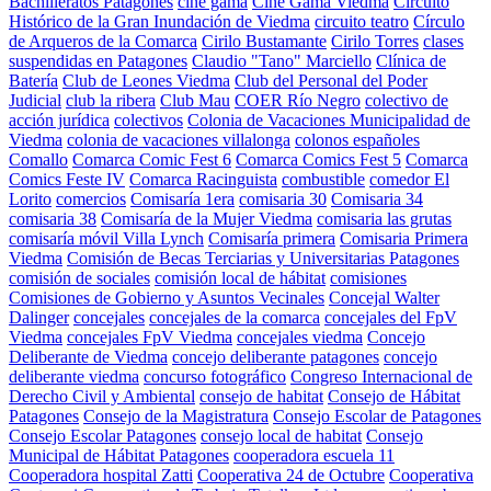
Bachilleratos Patagones
cine gama
Cine Gama Viedma
Circuito
Histórico de la Gran Inundación de Viedma
circuito teatro
Círculo
de Arqueros de la Comarca
Cirilo Bustamante
Cirilo Torres
clases
suspendidas en Patagones
Claudio "Tano" Marciello
Clínica de
Batería
Club de Leones Viedma
Club del Personal del Poder
Judicial
club la ribera
Club Mau
COER Río Negro
colectivo de
acción jurídica
colectivos
Colonia de Vacaciones Municipalidad de
Viedma
colonia de vacaciones villalonga
colonos españoles
Comallo
Comarca Comic Fest 6
Comarca Comics Fest 5
Comarca
Comics Feste IV
Comarca Racinguista
combustible
comedor El
Lorito
comercios
Comisaría 1era
comisaria 30
Comisaria 34
comisaria 38
Comisaría de la Mujer Viedma
comisaria las grutas
comisaría móvil Villa Lynch
Comisaría primera
Comisaria Primera
Viedma
Comisión de Becas Terciarias y Universitarias Patagones
comisión de sociales
comisión local de hábitat
comisiones
Comisiones de Gobierno y Asuntos Vecinales
Concejal Walter
Dalinger
concejales
concejales de la comarca
concejales del FpV
Viedma
concejales FpV Viedma
concejales viedma
Concejo
Deliberante de Viedma
concejo deliberante patagones
concejo
deliberante viedma
concurso fotográfico
Congreso Internacional de
Derecho Civil y Ambiental
consejo de habitat
Consejo de Hábitat
Patagones
Consejo de la Magistratura
Consejo Escolar de Patagones
Consejo Escolar Patagones
consejo local de habitat
Consejo
Municipal de Hábitat Patagones
cooperadora escuela 11
Cooperadora hospital Zatti
Cooperativa 24 de Octubre
Cooperativa