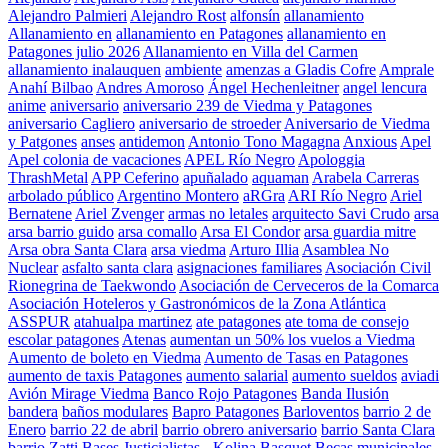
Alejandro Palmieri
Alejandro Rost
alfonsín
allanamiento
Allanamiento en
allanamiento en Patagones
allanamiento en
Patagones julio 2026
Allanamiento en Villa del Carmen
allanamiento inalauquen
ambiente
amenzas a Gladis Cofre
Amprale
Anahí Bilbao
Andres Amoroso
Ángel Hechenleitner
angel lencura
anime
aniversario
aniversario 239 de Viedma y Patagones
aniversario Cagliero
aniversario de stroeder
Aniversario de Viedma
y Patgones
anses
antidemon
Antonio Tono Magagna
Anxious
Apel
Apel colonia de vacaciones
APEL Río Negro
Apologgia
ThrashMetal
APP Ceferino
apuñalado
aquaman
Arabela Carreras
arbolado público
Argentino Montero
aRGra
ARI Río Negro
Ariel
Bernatene
Ariel Zvenger
armas no letales
arquitecto Savi Crudo
arsa
arsa barrio guido
arsa comallo
Arsa El Condor
arsa guardia mitre
Arsa obra Santa Clara
arsa viedma
Arturo Illia
Asamblea No
Nuclear
asfalto santa clara
asignaciones familiares
Asociación Civil
Rionegrina de Taekwondo
Asociación de Cerveceros de la Comarca
Asociación Hoteleros y Gastronómicos de la Zona Atlántica
ASSPUR
atahualpa martinez
ate patagones
ate toma de consejo
escolar patagones
Atenas
aumentan un 50% los vuelos a Viedma
Aumento de boleto en Viedma
Aumento de Tasas en Patagones
aumento de taxis Patagones
aumento salarial
aumento sueldos
aviadi
Avión Mirage Viedma
Banco Rojo Patagones
Banda Ilusión
bandera
baños modulares
Bapro Patagones
Barloventos
barrio 2 de
Enero
barrio 22 de abril
barrio obrero aniversario
barrio Santa Clara
barrio Zatti
Bases Justicialistas - Kolina
Basquet
Becas municipales