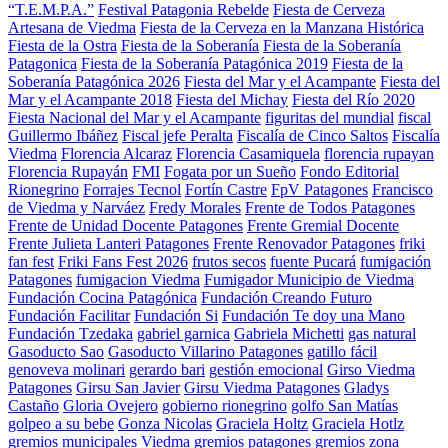
“T.E.M.P.A.”
Festival Patagonia Rebelde
Fiesta de Cerveza
Artesana de Viedma
Fiesta de la Cerveza en la Manzana Histórica
Fiesta de la Ostra
Fiesta de la Soberanía
Fiesta de la Soberanía
Patagonica
Fiesta de la Soberanía Patagónica 2019
Fiesta de la
Soberanía Patagónica 2026
Fiesta del Mar y el Acampante
Fiesta del
Mar y el Acampante 2018
Fiesta del Michay
Fiesta del Río 2020
Fiesta Nacional del Mar y el Acampante
figuritas del mundial
fiscal
Guillermo Ibáñez
Fiscal jefe Peralta
Fiscalía de Cinco Saltos
Fiscalía
Viedma
Florencia Alcaraz
Florencia Casamiquela
florencia rupayan
Florencia Rupayán
FMI
Fogata por un Sueño
Fondo Editorial
Rionegrino
Forrajes Tecnol
Fortín Castre
FpV Patagones
Francisco
de Viedma y Narváez
Fredy Morales
Frente de Todos Patagones
Frente de Unidad Docente Patagones
Frente Gremial Docente
Frente Julieta Lanteri Patagones
Frente Renovador Patagones
friki
fan fest
Friki Fans Fest 2026
frutos secos
fuente Pucará
fumigación
Patagones
fumigacion Viedma
Fumigador Municipio de Viedma
Fundación Cocina Patagónica
Fundación Creando Futuro
Fundación Facilitar
Fundación Si
Fundación Te doy una Mano
Fundación Tzedaka
gabriel garnica
Gabriela Michetti
gas natural
Gasoducto Sao
Gasoducto Villarino Patagones
gatillo fácil
genoveva molinari
gerardo bari
gestión emocional
Girso Viedma
Patagones
Girsu San Javier
Girsu Viedma Patagones
Gladys
Castaño
Gloria Ovejero
gobierno rionegrino
golfo San Matías
golpeo a su bebe
Gonza Nicolas
Graciela Holtz
Graciela Hotlz
gremios municipales Viedma
gremios patagones
gremios zona