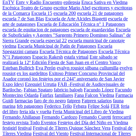
EnTV
Entv y Radio Encuentro
epilepsia
Eruca Sativa en Viedma
Escénica Teatro de Grupo
escritor Mario Abel
escritores y escritoras
de la Comarca
Escuela 15
escuela 200
escuela 21 de patagones
escuela 7 de San Blas
Escuela de Arte Alcides Biagetti
escuela de
arte de patagones
Escuela de Educación Técnica n° 1 Patagones
escuela de equitacion de patagones
escuela de guardavidas
Escuela
de Suboficiales y Agentes "Sargento Primero Domingo Salinas" de
Sierra Grande
escuela especial 22
escuela municipal de canotaje
viedma
Escuela Municipal de Patín de Patagones
Escuela
Spegazzini camara
Escuela Técnica de Patagones
Escuela Técnica
N°1 Patagones
Espacio Rakesh
estafa virtual
Este sábado se
realizará la 12º Edición Fiesta de San Juan en el Centro Vasco
Esteban Bullrich
Eva Perón
evalyn rousiot silbana cullumilla
evelyn
rousiot
ex los gardelitos
Exitoso Primer Concurso Provincial del
Asador coronó los festejos por el 244° aniversario de San Javier
Expo Idevi
Ezequiel Urrutia
FAB -Festival de Audiovisuales de
Bariloche-
Fabian Spataro
fabricio balogh
Facundo López
Facundo
Montecino Odarda
Fairfax
familiares
Fana Falcon Viedma
Farmacia
Guidi
farmacias
faro de rio negro
fatpren
Fatpren salarios
fauna
marina
feb patagones
Federico Tello
Fehgra
Felipe Solá
FER
feria
del libro
feria ida y vuelta
Feria Municipal del Libro de Viedma
Fernando Ahillapan
Fernando Cardozo
Fernando Curetti
ferrocarril
festejo revista Todo Eventos
Festejos del Día del Niño en Viedma
festigirl
festival
Festival de Títeres Quique Sánchez Vera
Festival de
Títeres Viedma
Festival del Viento
Festival Internacional de Títeres