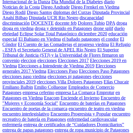
Internacional de la Danza
Día Mundial de la Diabetes
diario
Noticias de la Costa
Diego Andrade
Diego Frenkel en Viedma
Diego Rodil
Diego Santos
diplomas del Curzas
Diputada Provincial
Anahí Bilbao
Diputada UCR Rio Negro
discapacidad
discriminación
DOCENTE
docente feb
Dolores Tubio
DPA
droga
droga en viedma
droga y detenido en Patagones
drone splif
duelo
ebriedad
Eclipse Solar Total Patagónico diciembre 2020
educación
especial
El Bahiano en Viedma
el bañado patagones
el condor
El
Cóndor
El Cuento de las Comadrejas
el progreso viedma
El Refugio
- ESFA
el Secretario General de APEL Río Negro
El Superior
Tribunal de Justicia (STJ) y la Universidad de Flores firmaron un
convenio
eleccion
elecciones
Elecciones 2017
Elecciones 2019 en
Viedma
Elecciones a Intendente de Viedma 2019
Elecciones
generales 2017 Viedma
Elecciones Paso
Elecciones Paso Patagones
elecciones paso viedma
elecciones pj patagones
elecciones
provinciales 2019
elecciones Villa Dolores Patagones
Elías Chucair
Emiliano Balbin
Emilio Collueque
Empleados de Comercio
Patagones
empresa ceferino
empresa La Comarca
Emprotur
en
Patagones
en Viedma
Enacom
Enciende el Invierno
Encuentro de
"Mujeres y Economía Social"
Encuentro de baterías en Patagones
Encuentro de poetas de la comarca
encuentro de teatro en viedma
encuentro interlegislativo
Encuentro Progresista y Popular
encuentro
recreativo de batería en Patagones
enfermedad cardiovascular
enfermería
entrega de certificados de “Cuidadores Domiciliarios”
entrega de papas patagones
entrega de ropa municipio de Patagones