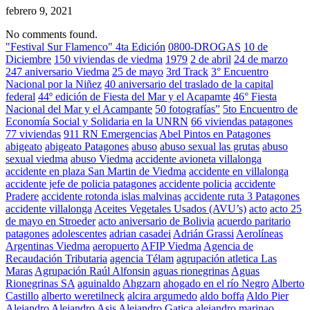
febrero 9, 2021
No comments found.
"Festival Sur Flamenco" 4ta Edición
0800-DROGAS
10 de
Diciembre
150 viviendas de viedma
1979
2 de abril
24 de marzo
247 aniversario Viedma
25 de mayo
3rd Track
3° Encuentro
Nacional por la Niñez
40 aniversario del traslado de la capital
federal
44º edición de Fiesta del Mar y el Acapamte
46° Fiesta
Nacional del Mar y el Acampante
50 fotografías”
5to Encuentro de
Economía Social y Solidaria en la UNRN
66 viviendas patagones
77 viviendas
911 RN Emergencias
Abel Pintos en Patagones
abigeato
abigeato Patagones
abuso
abuso sexual las grutas
abuso
sexual viedma
abuso Viedma
accidente avioneta villalonga
accidente en plaza San Martin de Viedma
accidente en villalonga
accidente jefe de policia patagones
accidente policia
accidente
Pradere
accidente rotonda islas malvinas
accidente ruta 3 Patagones
accidente villalonga
Aceites Vegetales Usados (AVU’s)
acto
acto 25
de mayo en Stroeder
acto aniversario de Bolivia
acuerdo paritario
patagones
adolescentes
adrian casadei
Adrián Grassi
Aerolíneas
Argentinas Viedma
aeropuerto
AFIP Viedma
Agencia de
Recaudación Tributaria
agencia Télam
agrupación atletica Las
Maras
Agrupación Raúl Alfonsin
aguas rionegrinas
Aguas
Rionegrinas SA
aguinaldo
Ahgzarn
ahogado en el río Negro
Alberto
Castillo
alberto weretilneck
alcira argumedo
aldo boffa
Aldo Pier
Alejandro
Alejandro Asis
Alejandro Gatica
alejandro marinao