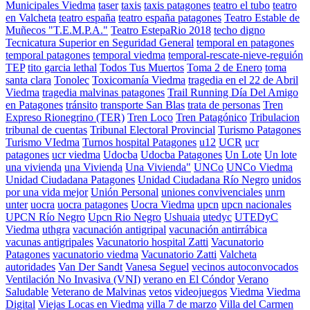
Municipales Viedma
taser
taxis
taxis patagones
teatro el tubo
teatro
en Valcheta
teatro españa
teatro españa patagones
Teatro Estable de
Muñecos "T.E.M.P.A."
Teatro EstepaRio 2018
techo digno
Tecnicatura Superior en Seguridad General
temporal en patagones
temporal patagones
temporal viedma
temporal-rescate-nieve-reguión
TEP
tito garcia lethal
Todos Tus Muertos
Toma 2 de Enero
toma
santa clara
Tonolec
Toxicomanía Viedma
tragedia en el 22 de Abril
Viedma
tragedia malvinas patagones
Trail Running Día Del Amigo
en Patagones
tránsito
transporte San Blas
trata de personas
Tren
Expreso Rionegrino (TER)
Tren Loco
Tren Patagónico
Tribulacion
tribunal de cuentas
Tribunal Electoral Provincial
Turismo Patagones
Turismo VIedma
Turnos hospital Patagones
u12
UCR
ucr
patagones
ucr viedma
Udocba
Udocba Patagones
Un Lote
Un lote
una vivienda
una Vivienda
Una Vivienda"
UNCo
UNCo Viedma
Unidad Ciudadana Patagones
Unidad Ciudadana Río Negro
unidos
por una vida mejor
Unión Personal
uniones convivenciales
unrn
unter
uocra
uocra patagones
Uocra Viedma
upcn
upcn nacionales
UPCN Río Negro
Upcn Rio Negro
Ushuaia
utedyc
UTEDyC
Viedma
uthgra
vacunación antigripal
vacunación antirrábica
vacunas antigripales
Vacunatorio hospital Zatti
Vacunatorio
Patagones
vacunatorio viedma
Vacunatorio Zatti
Valcheta
autoridades
Van Der Sandt
Vanesa Seguel
vecinos autoconvocados
Ventilación No Invasiva (VNI)
verano en El Cóndor
Verano
Saludable
Veterano de Malvinas
vetos
videojuegos
Viedma
Viedma
Digital
Viejas Locas en Viedma
villa 7 de marzo
Villa del Carmen