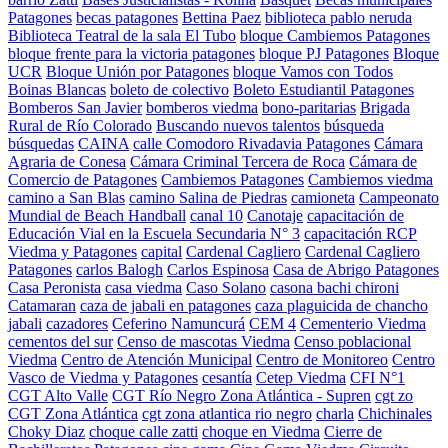
Patagones
becas patagones
Bettina Paez
biblioteca pablo neruda
Biblioteca Teatral de la sala El Tubo
bloque Cambiemos Patagones
bloque frente para la victoria patagones
bloque PJ Patagones
Bloque
UCR
Bloque Unión por Patagones
bloque Vamos con Todos
Boinas Blancas
boleto de colectivo
Boleto Estudiantil Patagones
Bomberos San Javier
bomberos viedma
bono-paritarias
Brigada
Rural de Río Colorado
Buscando nuevos talentos
búsqueda
búsquedas
CAINA
calle Comodoro Rivadavia Patagones
Cámara
Agraria de Conesa
Cámara Criminal Tercera de Roca
Cámara de
Comercio de Patagones
Cambiemos Patagones
Cambiemos viedma
camino a San Blas
camino Salina de Piedras
camioneta
Campeonato
Mundial de Beach Handball
canal 10
Canotaje
capacitación de
Educación Vial en la Escuela Secundaria N° 3
capacitación RCP
Viedma y Patagones
capital
Cardenal Cagliero
Cardenal Cagliero
Patagones
carlos Balogh
Carlos Espinosa
Casa de Abrigo Patagones
Casa Peronista
casa viedma
Caso Solano
casona bachi chironi
Catamaran
caza de jabali en patagones
caza plaguicida de chancho
jabali
cazadores
Ceferino Namuncurá
CEM 4
Cementerio Viedma
cementos del sur
Censo de mascotas Viedma
Censo poblacional
Viedma
Centro de Atención Municipal
Centro de Monitoreo
Centro
Vasco de Viedma y Patagones
cesantía
Cetep Viedma
CFI N°1
CGT Alto Valle
CGT Río Negro Zona Atlántica - Supren
cgt zo
CGT Zona Atlántica
cgt zona atlantica rio negro
charla
Chichinales
Choky Diaz
choque calle zatti
choque en Viedma
Cierre de