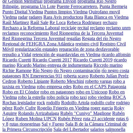
de Gestión Menstrual
programa Envion
programa Río Negro
Bilingüe.
programa Un Lote
Puente Ferrocarretero.
Punta Bermeja
Punto Digital Viedma
Puntos limpios Viedma
Quirofano movil
Viedma
radar
radares
Rara Avis productora
Rata Blanca en Viedma
Raúl Martinez
Raúl Sale
Re Loca
Rebeca Rodriguez
rechazo
Rechazo a la Reforma Laboral
reciclaje
recital
reclamo
reclamo unrn
reclamos
reconocimiento
Red Rionegrina de la Tercera Juventud
Red Rionegrina Tercera Juventud
regalías
Regata del río Negro
Regional de FEHGRA Zona Atlántica
registro civil
Registro Civil
Móvil
regularización estatales
reparación de zona desfavorable
repudio a Vidal
retención de guardavidas en Viedma
ricardo alfonsin
Ricardo Curetti
Ricardo Curetti 2017
Ricardo Curetti 2019
ricardo
marino
Ricardo Marino entrega de indumentaria
Riccrdo marino
Richie Ramone
Río Negro
río Negro contaminación
río negro costa
patagones
RN Emergencias 911
roberta scavo
Roberto Julían Peréz
Cedron
Roberto Lipiante
Roberto Meschini
roberto vargas
robo a
taxista en Viedma
robo empresa edes
Robo en el CAPS Patagonia
Robo en El Cóndor
robo en patagones
robo en Unicoop
Robo en
Viedma
robo la estrella
robo policia
robo taxi
robo viedma
ROCA
Rochas legislador
rock
rodolfo
Rodolfo Artola
rodolfo cufre
rodrigo
pérez
Rody Cufre
Rogelio Frigerio en Viedma
roger garcia
Roky
Aguirre
Rolando Arrizabalaga
Rubén "Cuniyo" Maglione
Rubén
López
Ruben Molina UPCN
Rubén Pérez
ruta 23 accidente
rutas 6
y 8
rutas rionegrinas
Sal y Fuego
Sala B de la Cámara Criminal de
la Primera Circunscripción
Sala del Libertador
salarios
salmonella