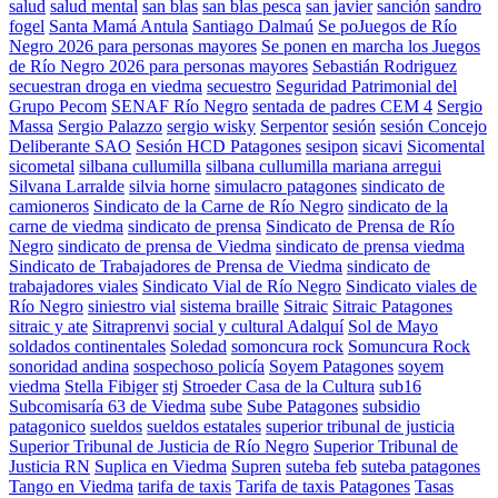
salud
salud mental
san blas
san blas pesca
san javier
sanción
sandro
fogel
Santa Mamá Antula
Santiago Dalmaú
Se poJuegos de Río
Negro 2026 para personas mayores
Se ponen en marcha los Juegos
de Río Negro 2026 para personas mayores
Sebastián Rodriguez
secuestran droga en viedma
secuestro
Seguridad Patrimonial del
Grupo Pecom
SENAF Río Negro
sentada de padres CEM 4
Sergio
Massa
Sergio Palazzo
sergio wisky
Serpentor
sesión
sesión Concejo
Deliberante SAO
Sesión HCD Patagones
sesipon
sicavi
Sicomental
sicometal
silbana cullumilla
silbana cullumilla mariana arregui
Silvana Larralde
silvia horne
simulacro patagones
sindicato de
camioneros
Sindicato de la Carne de Río Negro
sindicato de la
carne de viedma
sindicato de prensa
Sindicato de Prensa de Río
Negro
sindicato de prensa de Viedma
sindicato de prensa viedma
Sindicato de Trabajadores de Prensa de Viedma
sindicato de
trabajadores viales
Sindicato Vial de Río Negro
Sindicato viales de
Río Negro
siniestro vial
sistema braille
Sitraic
Sitraic Patagones
sitraic y ate
Sitraprenvi
social y cultural Adalquí
Sol de Mayo
soldados continentales
Soledad
somoncura rock
Somuncura Rock
sonoridad andina
sospechoso policía
Soyem Patagones
soyem
viedma
Stella Fibiger
stj
Stroeder Casa de la Cultura
sub16
Subcomisaría 63 de Viedma
sube
Sube Patagones
subsidio
patagonico
sueldos
sueldos estatales
superior tribunal de justicia
Superior Tribunal de Justicia de Río Negro
Superior Tribunal de
Justicia RN
Suplica en Viedma
Supren
suteba feb
suteba patagones
Tango en Viedma
tarifa de taxis
Tarifa de taxis Patagones
Tasas