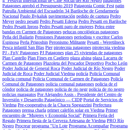
4° Festival Internacional de Cine Social del Río Negro
patagones
Patagones aprobó el Presupuesto 2019
Patagonia Comic Fest
patin
Patrulla Ambiental del Escuadrón 34 Bariloche de Gendarmería
Nacional
Paulo Bykaluk
pavimentación
pedido de captura
Pedro
Meyer
pedro pesatti
Pedro Pesatti Edersa
Pedro Pesatti en Bariloche
Pedro Pesatti Ipross
Pedro Pesatti paro de mujeres
Pelea entre
bandas en Carmen de Patagones
pelucas oncológicas patagones
Peña del Bailarin
Pensiones Patagones
periodista y escritor Carlos
Espinosa
Perla Prigoshin
Peronismo Militante
Pesatti - Weretilneck
Pesca infantil San Blas
Pier
pirotecnia patagones
pirotecnia viedma
PJ - FpV Patagones
PJ Patagones
plan 25 viviendas de patagones
Plan Castello
Plan Fines en Cagliero
plaza alsina
plaza Lacarra de
Carmen de Patagones
Plazoleta del Pescador Deportivo
Pocho León
Poder Judicial de General Roca
Poder Judicial de Río Negro
Poder
Judicial de Roca
Poder Judicial Viedma
policía
Policía Comunal
policia comunal
Policia Comunal de Carmen de Patagones
Policía
Comunal de Patagones
policia comunal patagones
policia de el
cóndor
policia de patagones
policia de rio negr
policia de rio negro
policias maragatos
Por Alejandro Assis - Presidente del Centro de
Inversión y Desarrollo Patagónico — CIDP
Portal de Servicios de
Viedma
Pre-cooperativa de la Chacra Spegazzini
Prefectura
Patagones
prensa charla
primer calefón solar en Viedma
Primer
encuentro de “Mujeres y Economía Social”
Primera Feria del
Regalo
Primera fiesta de la Cerveza Artesana de Viedma
PRO Río
Negro
Procrear
programa "Un Lote
Programa Acompañar
Programa