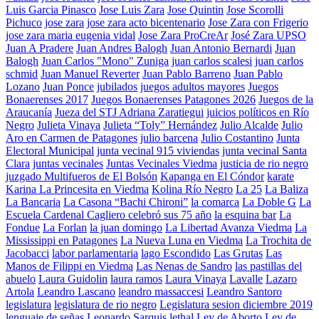
Luis Garcia Pinasco
Jose Luis Zara
Jose Quintin
Jose Scorolli
Pichuco
jose zara
jose zara acto bicentenario
Jose Zara con Frigerio
jose zara maria eugenia vidal
Jose Zara ProCreAr
José Zara UPSO
Juan A Pradere
Juan Andres Balogh
Juan Antonio Bernardi
Juan
Balogh
Juan Carlos "Mono" Zuniga
juan carlos scalesi
juan carlos
schmid
Juan Manuel Reverter
Juan Pablo Barreno
Juan Pablo
Lozano
Juan Ponce
jubilados
juegos adultos mayores
Juegos
Bonaerenses 2017
Juegos Bonaerenses Patagones 2026
Juegos de la
Araucanía
Jueza del STJ Adriana Zaratiegui
juicios políticos en Río
Negro
Julieta Vinaya
Julieta “Toly” Hernández
Julio Alcalde
Julio
Aro en Carmen de Patagones
julio barcena
Julio Costantino
Junta
Electoral Municipal
junta vecinal 915 viviendas
junta vecinal Santa
Clara
juntas vecinales
Juntas Vecinales Viedma
justicia de rio negro
juzgado Multifueros de El Bolsón
Kapanga en El Cóndor
karate
Karina La Princesita en Viedma
Kolina Río Negro
La 25
La Baliza
La Bancaria
La Casona “Bachi Chironi”
la comarca
La Doble G
La
Escuela Cardenal Cagliero celebró sus 75 año
la esquina bar
La
Fondue
La Forlan
la juan domingo
La Libertad Avanza Viedma
La
Mississippi en Patagones
La Nueva Luna en Viedma
La Trochita de
Jacobacci
labor parlamentaria
lago Escondido
Las Grutas
Las
Manos de Filippi en Viedma
Las Nenas de Sandro
las pastillas del
abuelo
Laura Guidolin
laura ramos
Laura Vinaya
Lavalle
Lazaro
Artola
Leandro Lascano
leandro massaccesi
Leandro Santoro
legislatura
legislatura de rio negro
Legislatura sesion diciembre 2019
lenguaje de señas
Leonardo Sarquis
lethal
Ley de Aborto
Ley de