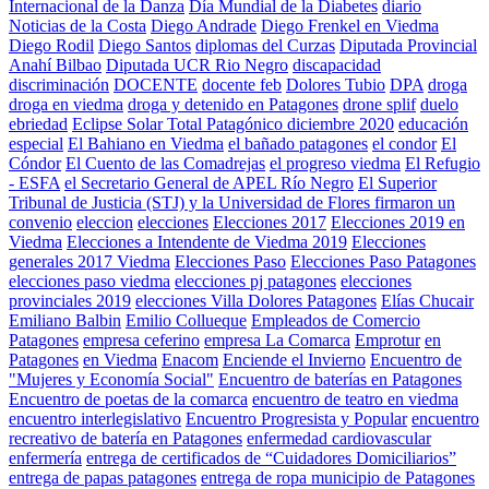
Internacional de la Danza
Día Mundial de la Diabetes
diario
Noticias de la Costa
Diego Andrade
Diego Frenkel en Viedma
Diego Rodil
Diego Santos
diplomas del Curzas
Diputada Provincial
Anahí Bilbao
Diputada UCR Rio Negro
discapacidad
discriminación
DOCENTE
docente feb
Dolores Tubio
DPA
droga
droga en viedma
droga y detenido en Patagones
drone splif
duelo
ebriedad
Eclipse Solar Total Patagónico diciembre 2020
educación
especial
El Bahiano en Viedma
el bañado patagones
el condor
El
Cóndor
El Cuento de las Comadrejas
el progreso viedma
El Refugio
- ESFA
el Secretario General de APEL Río Negro
El Superior
Tribunal de Justicia (STJ) y la Universidad de Flores firmaron un
convenio
eleccion
elecciones
Elecciones 2017
Elecciones 2019 en
Viedma
Elecciones a Intendente de Viedma 2019
Elecciones
generales 2017 Viedma
Elecciones Paso
Elecciones Paso Patagones
elecciones paso viedma
elecciones pj patagones
elecciones
provinciales 2019
elecciones Villa Dolores Patagones
Elías Chucair
Emiliano Balbin
Emilio Collueque
Empleados de Comercio
Patagones
empresa ceferino
empresa La Comarca
Emprotur
en
Patagones
en Viedma
Enacom
Enciende el Invierno
Encuentro de
"Mujeres y Economía Social"
Encuentro de baterías en Patagones
Encuentro de poetas de la comarca
encuentro de teatro en viedma
encuentro interlegislativo
Encuentro Progresista y Popular
encuentro
recreativo de batería en Patagones
enfermedad cardiovascular
enfermería
entrega de certificados de “Cuidadores Domiciliarios”
entrega de papas patagones
entrega de ropa municipio de Patagones