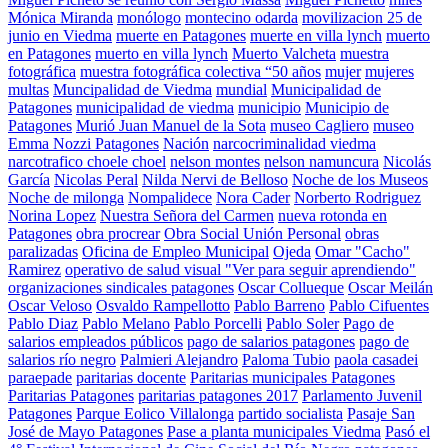
Mónica Miranda
monólogo
montecino odarda
movilizacion 25 de
junio en Viedma
muerte en Patagones
muerte en villa lynch
muerto
en Patagones
muerto en villa lynch
Muerto Valcheta
muestra
fotográfica
muestra fotográfica colectiva “50 años
mujer
mujeres
multas
Muncipalidad de Viedma
mundial
Municipalidad de
Patagones
municipalidad de viedma
municipio
Municipio de
Patagones
Murió Juan Manuel de la Sota
museo Cagliero
museo
Emma Nozzi Patagones
Nación
narcocriminalidad viedma
narcotrafico choele choel
nelson montes
nelson namuncura
Nicolás
García
Nicolas Peral
Nilda Nervi de Belloso
Noche de los Museos
Noche de milonga
Nompalidece
Nora Cader
Norberto Rodriguez
Norina Lopez
Nuestra Señora del Carmen
nueva rotonda en
Patagones
obra procrear
Obra Social Unión Personal
obras
paralizadas
Oficina de Empleo Municipal
Ojeda
Omar "Cacho"
Ramirez
operativo de salud visual "Ver para seguir aprendiendo"
organizaciones sindicales patagones
Oscar Collueque
Oscar Meilán
Oscar Veloso
Osvaldo Rampellotto
Pablo Barreno
Pablo Cifuentes
Pablo Diaz
Pablo Melano
Pablo Porcelli
Pablo Soler
Pago de
salarios empleados públicos
pago de salarios patagones
pago de
salarios río negro
Palmieri Alejandro
Paloma Tubio
paola casadei
paraepade
paritarias docente
Paritarias municipales Patagones
Paritarias Patagones
paritarias patagones 2017
Parlamento Juvenil
Patagones
Parque Eolico Villalonga
partido socialista
Pasaje San
José de Mayo Patagones
Pase a planta municipales Viedma
Pasó el