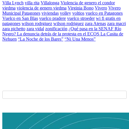
Villa Lynch
villa rita
Villalonga
Violencia de genero el condor
viedma
violencia de genero viedma
Virginia Bono
Vivero
Vivero
Municipal Patagones
viviendas
volley
voltios
vuelco en Patagones
Vuelco en San Blas
vuelco pradere
vuelco stroeder
wi fi gratis en
patagones
wilson rodrgiuez
wilson rodriguez
zara Atenas
zara macri
zara pichetto
zara vidal
zonificación
¿Qué pasa en la SENAF Río
Negro? La denuncia detrás de la protesta en el ECOS La Casita de
Nehuen
“La Noche de los Bares”
“Ni Una Menos”