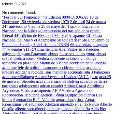
febrero 9, 2021
No comments found.
"Festival Sur Flamenco" 4ta Edición
0800-DROGAS
10 de
Diciembre
150 viviendas de viedma
1979
2 de abril
24 de marzo
247 aniversario Viedma
25 de mayo
3rd Track
3° Encuentro
Nacional por la Niñez
40 aniversario del traslado de la capital
federal
44º edición de Fiesta del Mar y el Acapamte
46° Fiesta
Nacional del Mar y el Acampante
50 fotografías”
5to Encuentro de
Economía Social y Solidaria en la UNRN
66 viviendas patagones
77 viviendas
911 RN Emergencias
Abel Pintos en Patagones
abigeato
abigeato Patagones
abuso
abuso sexual las grutas
abuso
sexual viedma
abuso Viedma
accidente avioneta villalonga
accidente en plaza San Martin de Viedma
accidente en villalonga
accidente jefe de policia patagones
accidente policia
accidente
Pradere
accidente rotonda islas malvinas
accidente ruta 3 Patagones
accidente villalonga
Aceites Vegetales Usados (AVU’s)
acto
acto 25
de mayo en Stroeder
acto aniversario de Bolivia
acuerdo paritario
patagones
adolescentes
adrian casadei
Adrián Grassi
Aerolíneas
Argentinas Viedma
aeropuerto
AFIP Viedma
Agencia de
Recaudación Tributaria
agencia Télam
agrupación atletica Las
Maras
Agrupación Raúl Alfonsin
aguas rionegrinas
Aguas
Rionegrinas SA
aguinaldo
Ahgzarn
ahogado en el río Negro
Alberto
Castillo
alberto weretilneck
alcira argumedo
aldo boffa
Aldo Pier
Alejandro
Alejandro Asis
Alejandro Gatica
alejandro marinao