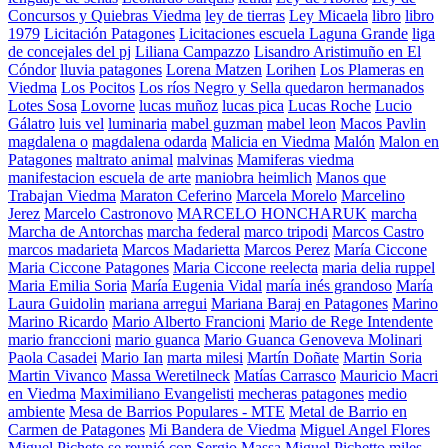
Concursos y Quiebras Viedma
ley de tierras
Ley Micaela
libro
libro
1979
Licitación Patagones
Licitaciones escuela Laguna Grande
liga
de concejales del pj
Liliana Campazzo
Lisandro Aristimuño en El
Cóndor
lluvia patagones
Lorena Matzen
Lorihen
Los Plameras en
Viedma
Los Pocitos
Los ríos Negro y Sella quedaron hermanados
Lotes Sosa
Lovorne
lucas muñoz
lucas pica
Lucas Roche
Lucio
Gálatro
luis vel
luminaria
mabel guzman
mabel leon
Macos Pavlin
magdalena o
magdalena odarda
Malicia en Viedma
Malón
Malon en
Patagones
maltrato animal
malvinas
Mamiferas viedma
manifestacion escuela de arte
maniobra heimlich
Manos que
Trabajan Viedma
Maraton Ceferino
Marcela Morelo
Marcelino
Jerez
Marcelo Castronovo
MARCELO HONCHARUK
marcha
Marcha de Antorchas
marcha federal
marco tripodi
Marcos Castro
marcos madarieta
Marcos Madarietta
Marcos Perez
María Ciccone
Maria Ciccone Patagones
Maria Ciccone reelecta
maria delia ruppel
Maria Emilia Soria
María Eugenia Vidal
maría inés grandoso
María
Laura Guidolin
mariana arregui
Mariana Baraj en Patagones
Marino
Marino Ricardo
Mario Alberto Francioni
Mario de Rege Intendente
mario franccioni
mario guanca
Mario Guanca Genoveva Molinari
Paola Casadei
Mario Ian
marta milesi
Martín Doñate
Martin Soria
Martin Vivanco
Massa Weretilneck
Matías Carrasco
Mauricio Macri
en Viedma
Maximiliano Evangelisti
mecheras patagones
medio
ambiente
Mesa de Barrios Populares - MTE
Metal de Barrio en
Carmen de Patagones
Mi Bandera de Viedma
Miguel Angel Flores
Miguel Picheto se reunió con Sergio Massa
Miguel Pichetto
miles