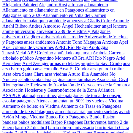
Alejandro Palmieri
Alejandro Rost
alfonsín
allanamiento
Allanamiento en
allanamiento en Patagones
allanamiento en
Patagones julio 2026
Allanamiento en Villa del Carmen
allanamiento inalauquen
ambiente
amenzas a Gladis Cofre
Amprale
Anahí Bilbao
Andres Amoroso
Ángel Hechenleitner
angel lencura
anime
aniversario
aniversario 239 de Viedma y Patagones
aniversario Cagliero
aniversario de stroeder
Aniversario de Viedma
y Patgones
anses
antidemon
Antonio Tono Magagna
Anxious
Apel
Apel colonia de vacaciones
APEL Río Negro
Apologgia
ThrashMetal
APP Ceferino
apuñalado
aquaman
Arabela Carreras
arbolado público
Argentino Montero
aRGra
ARI Río Negro
Ariel
Bernatene
Ariel Zvenger
armas no letales
arquitecto Savi Crudo
arsa
arsa barrio guido
arsa comallo
Arsa El Condor
arsa guardia mitre
Arsa obra Santa Clara
arsa viedma
Arturo Illia
Asamblea No
Nuclear
asfalto santa clara
asignaciones familiares
Asociación Civil
Rionegrina de Taekwondo
Asociación de Cerveceros de la Comarca
Asociación Hoteleros y Gastronómicos de la Zona Atlántica
ASSPUR
atahualpa martinez
ate patagones
ate toma de consejo
escolar patagones
Atenas
aumentan un 50% los vuelos a Viedma
Aumento de boleto en Viedma
Aumento de Tasas en Patagones
aumento de taxis Patagones
aumento salarial
aumento sueldos
aviadi
Avión Mirage Viedma
Banco Rojo Patagones
Banda Ilusión
bandera
baños modulares
Bapro Patagones
Barloventos
barrio 2 de
Enero
barrio 22 de abril
barrio obrero aniversario
barrio Santa Clara
barrio Zatti
Bases Justicialistas - Kolina
Basquet
Becas municipales