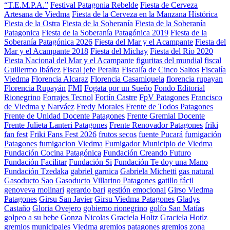
“T.E.M.P.A.”
Festival Patagonia Rebelde
Fiesta de Cerveza
Artesana de Viedma
Fiesta de la Cerveza en la Manzana Histórica
Fiesta de la Ostra
Fiesta de la Soberanía
Fiesta de la Soberanía
Patagonica
Fiesta de la Soberanía Patagónica 2019
Fiesta de la
Soberanía Patagónica 2026
Fiesta del Mar y el Acampante
Fiesta del
Mar y el Acampante 2018
Fiesta del Michay
Fiesta del Río 2020
Fiesta Nacional del Mar y el Acampante
figuritas del mundial
fiscal
Guillermo Ibáñez
Fiscal jefe Peralta
Fiscalía de Cinco Saltos
Fiscalía
Viedma
Florencia Alcaraz
Florencia Casamiquela
florencia rupayan
Florencia Rupayán
FMI
Fogata por un Sueño
Fondo Editorial
Rionegrino
Forrajes Tecnol
Fortín Castre
FpV Patagones
Francisco
de Viedma y Narváez
Fredy Morales
Frente de Todos Patagones
Frente de Unidad Docente Patagones
Frente Gremial Docente
Frente Julieta Lanteri Patagones
Frente Renovador Patagones
friki
fan fest
Friki Fans Fest 2026
frutos secos
fuente Pucará
fumigación
Patagones
fumigacion Viedma
Fumigador Municipio de Viedma
Fundación Cocina Patagónica
Fundación Creando Futuro
Fundación Facilitar
Fundación Si
Fundación Te doy una Mano
Fundación Tzedaka
gabriel garnica
Gabriela Michetti
gas natural
Gasoducto Sao
Gasoducto Villarino Patagones
gatillo fácil
genoveva molinari
gerardo bari
gestión emocional
Girso Viedma
Patagones
Girsu San Javier
Girsu Viedma Patagones
Gladys
Castaño
Gloria Ovejero
gobierno rionegrino
golfo San Matías
golpeo a su bebe
Gonza Nicolas
Graciela Holtz
Graciela Hotlz
gremios municipales Viedma
gremios patagones
gremios zona