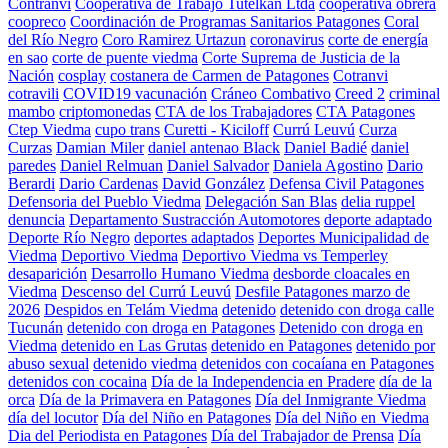
Contranvi
Cooperativa de Trabajo Tutelkan Ltda
cooperativa obrera
coopreco
Coordinación de Programas Sanitarios Patagones
Coral
del Río Negro
Coro Ramirez Urtazun
coronavirus
corte de energía
en sao
corte de puente viedma
Corte Suprema de Justicia de la
Nación
cosplay
costanera de Carmen de Patagones
Cotranvi
cotravili
COVID19 vacunación
Cráneo Combativo
Creed 2
criminal
mambo
criptomonedas
CTA de los Trabajadores
CTA Patagones
Ctep Viedma
cupo trans
Curetti - Kiciloff
Currú Leuvú
Curza
Curzas
Damian Miler
daniel antenao Black
Daniel Badié
daniel
paredes
Daniel Relmuan
Daniel Salvador
Daniela Agostino
Dario
Berardi
Dario Cardenas
David González
Defensa Civil Patagones
Defensoria del Pueblo Viedma
Delegación San Blas
delia ruppel
denuncia
Departamento Sustracción Automotores
deporte adaptado
Deporte Río Negro
deportes adaptados
Deportes Municipalidad de
Viedma
Deportivo Viedma
Deportivo Viedma vs Temperley
desaparición
Desarrollo Humano Viedma
desborde cloacales en
Viedma
Descenso del Currú Leuvú
Desfile Patagones marzo de
2026
Despidos en Telám Viedma
detenido
detenido con droga calle
Tucunán
detenido con droga en Patagones
Detenido con droga en
Viedma
detenido en Las Grutas
detenido en Patagones
detenido por
abuso sexual
detenido viedma
detenidos con cocaíana en Patagones
detenidos con cocaina
Día de la Independencia en Pradere
día de la
orca
Día de la Primavera en Patagones
Día del Inmigrante Viedma
día del locutor
Día del Niño en Patagones
Día del Niño en Viedma
Dia del Periodista en Patagones
Día del Trabajador de Prensa
Día