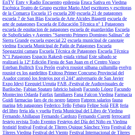
EnTV
Entv y Radio Encuentro
epilepsia
Eruca Sativa en Viedma
Escénica Teatro de Grupo
escritor Mario Abel
escritores y escritoras
de la Comarca
Escuela 15
escuela 200
escuela 21 de patagones
escuela 7 de San Blas
Escuela de Arte Alcides Biagetti
escuela de
arte de patagones
Escuela de Educación Técnica n° 1 Patagones
escuela de equitacion de patagones
escuela de guardavidas
Escuela
de Suboficiales y Agentes "Sargento Primero Domingo Salinas" de
Sierra Grande
escuela especial 22
escuela municipal de canotaje
viedma
Escuela Municipal de Patín de Patagones
Escuela
Spegazzini camara
Escuela Técnica de Patagones
Escuela Técnica
N°1 Patagones
Espacio Rakesh
estafa virtual
Este sábado se
realizará la 12º Edición Fiesta de San Juan en el Centro Vasco
Esteban Bullrich
Eva Perón
evalyn rousiot silbana cullumilla
evelyn
rousiot
ex los gardelitos
Exitoso Primer Concurso Provincial del
Asador coronó los festejos por el 244° aniversario de San Javier
Expo Idevi
Ezequiel Urrutia
FAB -Festival de Audiovisuales de
Bariloche-
Fabian Spataro
fabricio balogh
Facundo López
Facundo
Montecino Odarda
Fairfax
familiares
Fana Falcon Viedma
Farmacia
Guidi
farmacias
faro de rio negro
fatpren
Fatpren salarios
fauna
marina
feb patagones
Federico Tello
Fehgra
Felipe Solá
FER
feria
del libro
feria ida y vuelta
Feria Municipal del Libro de Viedma
Fernando Ahillapan
Fernando Cardozo
Fernando Curetti
ferrocarril
festejo revista Todo Eventos
Festejos del Día del Niño en Viedma
festigirl
festival
Festival de Títeres Quique Sánchez Vera
Festival de
Títeres Viedma
Festival del Viento
Festival Internacional de Títeres