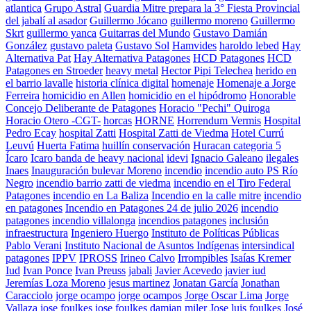
atlantica
Grupo Astral
Guardia Mitre prepara la 3° Fiesta Provincial
del jabalí al asador
Guillermo Jócano
guillermo moreno
Guillermo
Skrt
guillermo yanca
Guitarras del Mundo
Gustavo Damián
González
gustavo paleta
Gustavo Sol
Hamvides
haroldo lebed
Hay
Alternativa Pat
Hay Alternativa Patagones
HCD Patagones
HCD
Patagones en Stroeder
heavy metal
Hector Pipi Telechea
herido en
el barrio lavalle
historia clínica digital
homenaje
Homenaje a Jorge
Ferreira
homicidio en Allen
homicidio en el hipódromo
Honorable
Concejo Deliberante de Patagones
Horacio "Pechi" Quiroga
Horacio Otero -CGT-
horcas
HORNE
Horrendum Vermis
Hospital
Pedro Ecay
hospital Zatti
Hospital Zatti de Viedma
Hotel Currú
Leuvú
Huerta Fatima
huillín conservación
Huracan categoria 5
Ícaro
Icaro banda de heavy nacional
idevi
Ignacio Galeano
ilegales
Inaes
Inauguración bulevar Moreno
incendio
incendio auto PS Río
Negro
incendio barrio zatti de viedma
incendio en el Tiro Federal
Patagones
incendio en La Baliza
Incendio en la calle mitre
incendio
en patagones
Incendio en Patagones 24 de julio 2026
incendio
patagones
incendio villalonga
incendios patagones
inclusión
infraestructura
Ingeniero Huergo
Instituto de Políticas Públicas
Pablo Verani
Instituto Nacional de Asuntos Indígenas
intersindical
patagones
IPPV
IPROSS
Irineo Calvo
Irrompibles
Isaías Kremer
Iud
Ivan Ponce
Ivan Preuss
jabali
Javier Acevedo
javier iud
Jeremías Loza Moreno
jesus martinez
Jonatan García
Jonathan
Caracciolo
jorge ocampo
jorge ocampos
Jorge Oscar Lima
Jorge
Vallaza
jose foulkes
jose foulkes damian miler
Jose luis foulkes
José