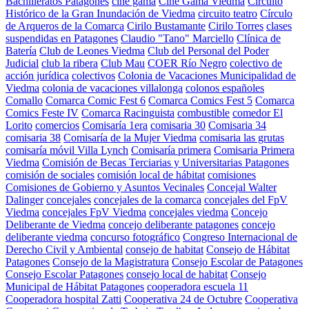
Bachilleratos Patagones
cine gama
Cine Gama Viedma
Circuito
Histórico de la Gran Inundación de Viedma
circuito teatro
Círculo
de Arqueros de la Comarca
Cirilo Bustamante
Cirilo Torres
clases
suspendidas en Patagones
Claudio "Tano" Marciello
Clínica de
Batería
Club de Leones Viedma
Club del Personal del Poder
Judicial
club la ribera
Club Mau
COER Río Negro
colectivo de
acción jurídica
colectivos
Colonia de Vacaciones Municipalidad de
Viedma
colonia de vacaciones villalonga
colonos españoles
Comallo
Comarca Comic Fest 6
Comarca Comics Fest 5
Comarca
Comics Feste IV
Comarca Racinguista
combustible
comedor El
Lorito
comercios
Comisaría 1era
comisaria 30
Comisaria 34
comisaria 38
Comisaría de la Mujer Viedma
comisaria las grutas
comisaría móvil Villa Lynch
Comisaría primera
Comisaria Primera
Viedma
Comisión de Becas Terciarias y Universitarias Patagones
comisión de sociales
comisión local de hábitat
comisiones
Comisiones de Gobierno y Asuntos Vecinales
Concejal Walter
Dalinger
concejales
concejales de la comarca
concejales del FpV
Viedma
concejales FpV Viedma
concejales viedma
Concejo
Deliberante de Viedma
concejo deliberante patagones
concejo
deliberante viedma
concurso fotográfico
Congreso Internacional de
Derecho Civil y Ambiental
consejo de habitat
Consejo de Hábitat
Patagones
Consejo de la Magistratura
Consejo Escolar de Patagones
Consejo Escolar Patagones
consejo local de habitat
Consejo
Municipal de Hábitat Patagones
cooperadora escuela 11
Cooperadora hospital Zatti
Cooperativa 24 de Octubre
Cooperativa