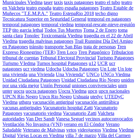
Municipales Viedma
taser
taxis
taxis patagones
teatro el tubo
teatro
en Valcheta
teatro españa
teatro españa patagones
Teatro Estable de
Muñecos "T.E.M.P.A."
Teatro EstepaRio 2018
techo digno
Tecnicatura Superior en Seguridad General
temporal en patagones
temporal patagones
temporal viedma
temporal-rescate-nieve-reguión
TEP
tito garcia lethal
Todos Tus Muertos
Toma 2 de Enero
toma
santa clara
Tonolec
Toxicomanía Viedma
tragedia en el 22 de Abril
Viedma
tragedia malvinas patagones
Trail Running Día Del Amigo
en Patagones
tránsito
transporte San Blas
trata de personas
Tren
Expreso Rionegrino (TER)
Tren Loco
Tren Patagónico
Tribulacion
tribunal de cuentas
Tribunal Electoral Provincial
Turismo Patagones
Turismo VIedma
Turnos hospital Patagones
u12
UCR
ucr
patagones
ucr viedma
Udocba
Udocba Patagones
Un Lote
Un lote
una vivienda
una Vivienda
Una Vivienda"
UNCo
UNCo Viedma
Unidad Ciudadana Patagones
Unidad Ciudadana Río Negro
unidos
por una vida mejor
Unión Personal
uniones convivenciales
unrn
unter
uocra
uocra patagones
Uocra Viedma
upcn
upcn nacionales
UPCN Río Negro
Upcn Rio Negro
Ushuaia
utedyc
UTEDyC
Viedma
uthgra
vacunación antigripal
vacunación antirrábica
vacunas antigripales
Vacunatorio hospital Zatti
Vacunatorio
Patagones
vacunatorio viedma
Vacunatorio Zatti
Valcheta
autoridades
Van Der Sandt
Vanesa Seguel
vecinos autoconvocados
Ventilación No Invasiva (VNI)
verano en El Cóndor
Verano
Saludable
Veterano de Malvinas
vetos
videojuegos
Viedma
Viedma
Digital
Viejas Locas en Viedma
villa 7 de marzo
Villa del Carmen