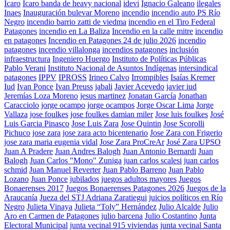
Ícaro
Icaro banda de heavy nacional
idevi
Ignacio Galeano
ilegales
Inaes
Inauguración bulevar Moreno
incendio
incendio auto PS Río
Negro
incendio barrio zatti de viedma
incendio en el Tiro Federal
Patagones
incendio en La Baliza
Incendio en la calle mitre
incendio
en patagones
Incendio en Patagones 24 de julio 2026
incendio
patagones
incendio villalonga
incendios patagones
inclusión
infraestructura
Ingeniero Huergo
Instituto de Políticas Públicas
Pablo Verani
Instituto Nacional de Asuntos Indígenas
intersindical
patagones
IPPV
IPROSS
Irineo Calvo
Irrompibles
Isaías Kremer
Iud
Ivan Ponce
Ivan Preuss
jabali
Javier Acevedo
javier iud
Jeremías Loza Moreno
jesus martinez
Jonatan García
Jonathan
Caracciolo
jorge ocampo
jorge ocampos
Jorge Oscar Lima
Jorge
Vallaza
jose foulkes
jose foulkes damian miler
Jose luis foulkes
José
Luis Garcia Pinasco
Jose Luis Zara
Jose Quintin
Jose Scorolli
Pichuco
jose zara
jose zara acto bicentenario
Jose Zara con Frigerio
jose zara maria eugenia vidal
Jose Zara ProCreAr
José Zara UPSO
Juan A Pradere
Juan Andres Balogh
Juan Antonio Bernardi
Juan
Balogh
Juan Carlos "Mono" Zuniga
juan carlos scalesi
juan carlos
schmid
Juan Manuel Reverter
Juan Pablo Barreno
Juan Pablo
Lozano
Juan Ponce
jubilados
juegos adultos mayores
Juegos
Bonaerenses 2017
Juegos Bonaerenses Patagones 2026
Juegos de la
Araucanía
Jueza del STJ Adriana Zaratiegui
juicios políticos en Río
Negro
Julieta Vinaya
Julieta “Toly” Hernández
Julio Alcalde
Julio
Aro en Carmen de Patagones
julio barcena
Julio Costantino
Junta
Electoral Municipal
junta vecinal 915 viviendas
junta vecinal Santa