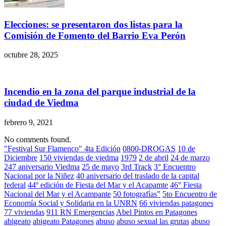
Elecciones: se presentaron dos listas para la
Comisión de Fomento del Barrio Eva Perón
octubre 28, 2025
Incendio en la zona del parque industrial de la
ciudad de Viedma
febrero 9, 2021
No comments found.
"Festival Sur Flamenco" 4ta Edición
0800-DROGAS
10 de
Diciembre
150 viviendas de viedma
1979
2 de abril
24 de marzo
247 aniversario Viedma
25 de mayo
3rd Track
3° Encuentro
Nacional por la Niñez
40 aniversario del traslado de la capital
federal
44º edición de Fiesta del Mar y el Acapamte
46° Fiesta
Nacional del Mar y el Acampante
50 fotografías”
5to Encuentro de
Economía Social y Solidaria en la UNRN
66 viviendas patagones
77 viviendas
911 RN Emergencias
Abel Pintos en Patagones
abigeato
abigeato Patagones
abuso
abuso sexual las grutas
abuso