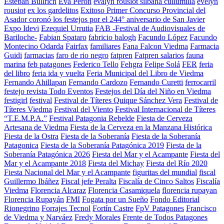
Esteban Bullrich
Eva Perón
evalyn rousiot silbana cullumilla
evelyn
rousiot
ex los gardelitos
Exitoso Primer Concurso Provincial del
Asador coronó los festejos por el 244° aniversario de San Javier
Expo Idevi
Ezequiel Urrutia
FAB -Festival de Audiovisuales de
Bariloche-
Fabian Spataro
fabricio balogh
Facundo López
Facundo
Montecino Odarda
Fairfax
familiares
Fana Falcon Viedma
Farmacia
Guidi
farmacias
faro de rio negro
fatpren
Fatpren salarios
fauna
marina
feb patagones
Federico Tello
Fehgra
Felipe Solá
FER
feria
del libro
feria ida y vuelta
Feria Municipal del Libro de Viedma
Fernando Ahillapan
Fernando Cardozo
Fernando Curetti
ferrocarril
festejo revista Todo Eventos
Festejos del Día del Niño en Viedma
festigirl
festival
Festival de Títeres Quique Sánchez Vera
Festival de
Títeres Viedma
Festival del Viento
Festival Internacional de Títeres
“T.E.M.P.A.”
Festival Patagonia Rebelde
Fiesta de Cerveza
Artesana de Viedma
Fiesta de la Cerveza en la Manzana Histórica
Fiesta de la Ostra
Fiesta de la Soberanía
Fiesta de la Soberanía
Patagonica
Fiesta de la Soberanía Patagónica 2019
Fiesta de la
Soberanía Patagónica 2026
Fiesta del Mar y el Acampante
Fiesta del
Mar y el Acampante 2018
Fiesta del Michay
Fiesta del Río 2020
Fiesta Nacional del Mar y el Acampante
figuritas del mundial
fiscal
Guillermo Ibáñez
Fiscal jefe Peralta
Fiscalía de Cinco Saltos
Fiscalía
Viedma
Florencia Alcaraz
Florencia Casamiquela
florencia rupayan
Florencia Rupayán
FMI
Fogata por un Sueño
Fondo Editorial
Rionegrino
Forrajes Tecnol
Fortín Castre
FpV Patagones
Francisco
de Viedma y Narváez
Fredy Morales
Frente de Todos Patagones