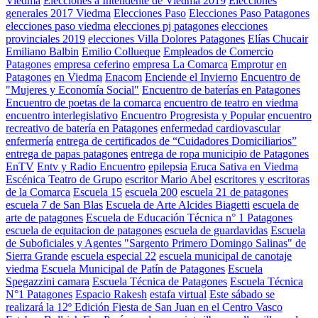
Viedma
Elecciones a Intendente de Viedma 2019
Elecciones
generales 2017 Viedma
Elecciones Paso
Elecciones Paso Patagones
elecciones paso viedma
elecciones pj patagones
elecciones
provinciales 2019
elecciones Villa Dolores Patagones
Elías Chucair
Emiliano Balbin
Emilio Collueque
Empleados de Comercio
Patagones
empresa ceferino
empresa La Comarca
Emprotur
en
Patagones
en Viedma
Enacom
Enciende el Invierno
Encuentro de
"Mujeres y Economía Social"
Encuentro de baterías en Patagones
Encuentro de poetas de la comarca
encuentro de teatro en viedma
encuentro interlegislativo
Encuentro Progresista y Popular
encuentro
recreativo de batería en Patagones
enfermedad cardiovascular
enfermería
entrega de certificados de “Cuidadores Domiciliarios”
entrega de papas patagones
entrega de ropa municipio de Patagones
EnTV
Entv y Radio Encuentro
epilepsia
Eruca Sativa en Viedma
Escénica Teatro de Grupo
escritor Mario Abel
escritores y escritoras
de la Comarca
Escuela 15
escuela 200
escuela 21 de patagones
escuela 7 de San Blas
Escuela de Arte Alcides Biagetti
escuela de
arte de patagones
Escuela de Educación Técnica n° 1 Patagones
escuela de equitacion de patagones
escuela de guardavidas
Escuela
de Suboficiales y Agentes "Sargento Primero Domingo Salinas" de
Sierra Grande
escuela especial 22
escuela municipal de canotaje
viedma
Escuela Municipal de Patín de Patagones
Escuela
Spegazzini camara
Escuela Técnica de Patagones
Escuela Técnica
N°1 Patagones
Espacio Rakesh
estafa virtual
Este sábado se
realizará la 12º Edición Fiesta de San Juan en el Centro Vasco