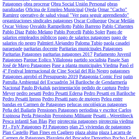
Patagones
obra procrear
Obra Social Unión Personal
obras
paralizadas
Oficina de Empleo Municipal
Ojeda
Omar "Cacho"
Ramirez
operativo de salud visual "Ver para seguir aprendiendo"
organizaciones sindicales patagones
Oscar Collueque
Oscar Meilán
Oscar Veloso
Osvaldo Rampellotto
Pablo Barreno
Pablo Cifuentes
Pablo Diaz
Pablo Melano
Pablo Porcelli
Pablo Soler
Pago de
salarios empleados públicos
pago de salarios patagones
pago de
salarios río negro
Palmieri Alejandro
Paloma Tubio
paola casadei
paraepade
paritarias docente
Paritarias municipales Patagones
Paritarias Patagones
paritarias patagones 2017
Parlamento Juvenil
Patagones
Parque Eolico Villalonga
partido socialista
Pasaje San
José de Mayo Patagones
Pase a planta municipales Viedma
Pasó el
4° Festival Internacional de Cine Social del Río Negro
patagones
Patagones aprobó el Presupuesto 2019
Patagonia Comic Fest
patin
Patrulla Ambiental del Escuadrón 34 Bariloche de Gendarmería
Nacional
Paulo Bykaluk
pavimentación
pedido de captura
Pedro
Meyer
pedro pesatti
Pedro Pesatti Edersa
Pedro Pesatti en Bariloche
Pedro Pesatti Ipross
Pedro Pesatti paro de mujeres
Pelea entre
bandas en Carmen de Patagones
pelucas oncológicas patagones
Peña del Bailarin
Pensiones Patagones
periodista y escritor Carlos
Espinosa
Perla Prigoshin
Peronismo Militante
Pesatti - Weretilneck
Pesca infantil San Blas
Pier
pirotecnia patagones
pirotecnia viedma
PJ - FpV Patagones
PJ Patagones
plan 25 viviendas de patagones
Plan Castello
Plan Fines en Cagliero
plaza alsina
plaza Lacarra de
Carmen de Patagones
Plazoleta del Pescador Deportivo
Pocho León