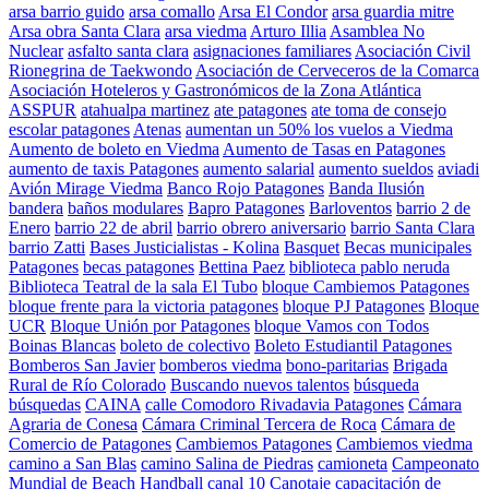
arsa barrio guido
arsa comallo
Arsa El Condor
arsa guardia mitre
Arsa obra Santa Clara
arsa viedma
Arturo Illia
Asamblea No
Nuclear
asfalto santa clara
asignaciones familiares
Asociación Civil
Rionegrina de Taekwondo
Asociación de Cerveceros de la Comarca
Asociación Hoteleros y Gastronómicos de la Zona Atlántica
ASSPUR
atahualpa martinez
ate patagones
ate toma de consejo
escolar patagones
Atenas
aumentan un 50% los vuelos a Viedma
Aumento de boleto en Viedma
Aumento de Tasas en Patagones
aumento de taxis Patagones
aumento salarial
aumento sueldos
aviadi
Avión Mirage Viedma
Banco Rojo Patagones
Banda Ilusión
bandera
baños modulares
Bapro Patagones
Barloventos
barrio 2 de
Enero
barrio 22 de abril
barrio obrero aniversario
barrio Santa Clara
barrio Zatti
Bases Justicialistas - Kolina
Basquet
Becas municipales
Patagones
becas patagones
Bettina Paez
biblioteca pablo neruda
Biblioteca Teatral de la sala El Tubo
bloque Cambiemos Patagones
bloque frente para la victoria patagones
bloque PJ Patagones
Bloque
UCR
Bloque Unión por Patagones
bloque Vamos con Todos
Boinas Blancas
boleto de colectivo
Boleto Estudiantil Patagones
Bomberos San Javier
bomberos viedma
bono-paritarias
Brigada
Rural de Río Colorado
Buscando nuevos talentos
búsqueda
búsquedas
CAINA
calle Comodoro Rivadavia Patagones
Cámara
Agraria de Conesa
Cámara Criminal Tercera de Roca
Cámara de
Comercio de Patagones
Cambiemos Patagones
Cambiemos viedma
camino a San Blas
camino Salina de Piedras
camioneta
Campeonato
Mundial de Beach Handball
canal 10
Canotaje
capacitación de