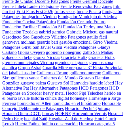
Frente de Unidad Docente Patagones
Frente Gremial Docente
Frente Julieta Lanteri Patagones
Frente Renovador Patagones
friki
fan fest
Friki Fans Fest 2026
frutos secos
fuente Pucará
fumigación
Patagones
fumigacion Viedma
Fumigador Municipio de Viedma
Fundación Cocina Patagónica
Fundación Creando Futuro
Fundación Facilitar
Fundación Si
Fundación Te doy una Mano
Fundación Tzedaka
gabriel garnica
Gabriela Michetti
gas natural
Gasoducto Sao
Gasoducto Villarino Patagones
gatillo fácil
genoveva molinari
gerardo bari
gestión emocional
Girso Viedma
Patagones
Girsu San Javier
Girsu Viedma Patagones
Gladys
Castaño
Gloria Ovejero
gobierno rionegrino
golfo San Matías
golpeo a su bebe
Gonza Nicolas
Graciela Holtz
Graciela Hotlz
gremios municipales Viedma
gremios patagones
gremios zona
atlantica
Grupo Astral
Guardia Mitre prepara la 3° Fiesta Provincial
del jabalí al asador
Guillermo Jócano
guillermo moreno
Guillermo
Skrt
guillermo yanca
Guitarras del Mundo
Gustavo Damián
González
gustavo paleta
Gustavo Sol
Hamvides
haroldo lebed
Hay
Alternativa Pat
Hay Alternativa Patagones
HCD Patagones
HCD
Patagones en Stroeder
heavy metal
Hector Pipi Telechea
herido en
el barrio lavalle
historia clínica digital
homenaje
Homenaje a Jorge
Ferreira
homicidio en Allen
homicidio en el hipódromo
Honorable
Concejo Deliberante de Patagones
Horacio "Pechi" Quiroga
Horacio Otero -CGT-
horcas
HORNE
Horrendum Vermis
Hospital
Pedro Ecay
hospital Zatti
Hospital Zatti de Viedma
Hotel Currú
Leuvú
Huerta Fatima
huillín conservación
Huracan categoria 5