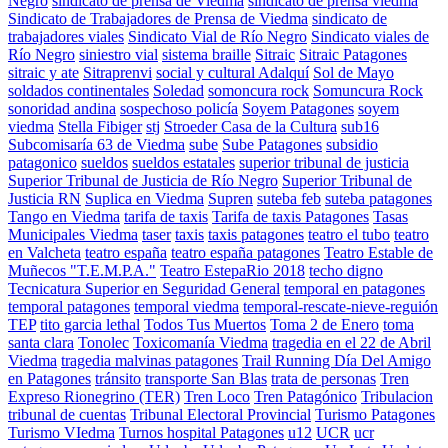
Negro
sindicato de prensa de Viedma
sindicato de prensa viedma
Sindicato de Trabajadores de Prensa de Viedma
sindicato de
trabajadores viales
Sindicato Vial de Río Negro
Sindicato viales de
Río Negro
siniestro vial
sistema braille
Sitraic
Sitraic Patagones
sitraic y ate
Sitraprenvi
social y cultural Adalquí
Sol de Mayo
soldados continentales
Soledad
somoncura rock
Somuncura Rock
sonoridad andina
sospechoso policía
Soyem Patagones
soyem
viedma
Stella Fibiger
stj
Stroeder Casa de la Cultura
sub16
Subcomisaría 63 de Viedma
sube
Sube Patagones
subsidio
patagonico
sueldos
sueldos estatales
superior tribunal de justicia
Superior Tribunal de Justicia de Río Negro
Superior Tribunal de
Justicia RN
Suplica en Viedma
Supren
suteba feb
suteba patagones
Tango en Viedma
tarifa de taxis
Tarifa de taxis Patagones
Tasas
Municipales Viedma
taser
taxis
taxis patagones
teatro el tubo
teatro
en Valcheta
teatro españa
teatro españa patagones
Teatro Estable de
Muñecos "T.E.M.P.A."
Teatro EstepaRio 2018
techo digno
Tecnicatura Superior en Seguridad General
temporal en patagones
temporal patagones
temporal viedma
temporal-rescate-nieve-reguión
TEP
tito garcia lethal
Todos Tus Muertos
Toma 2 de Enero
toma
santa clara
Tonolec
Toxicomanía Viedma
tragedia en el 22 de Abril
Viedma
tragedia malvinas patagones
Trail Running Día Del Amigo
en Patagones
tránsito
transporte San Blas
trata de personas
Tren
Expreso Rionegrino (TER)
Tren Loco
Tren Patagónico
Tribulacion
tribunal de cuentas
Tribunal Electoral Provincial
Turismo Patagones
Turismo VIedma
Turnos hospital Patagones
u12
UCR
ucr