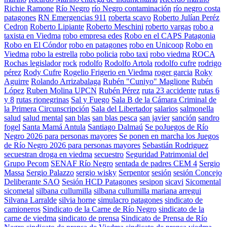
Richie Ramone
Río Negro
río Negro contaminación
río negro costa
patagones
RN Emergencias 911
roberta scavo
Roberto Julían Peréz
Cedron
Roberto Lipiante
Roberto Meschini
roberto vargas
robo a
taxista en Viedma
robo empresa edes
Robo en el CAPS Patagonia
Robo en El Cóndor
robo en patagones
robo en Unicoop
Robo en
Viedma
robo la estrella
robo policia
robo taxi
robo viedma
ROCA
Rochas legislador
rock
rodolfo
Rodolfo Artola
rodolfo cufre
rodrigo
pérez
Rody Cufre
Rogelio Frigerio en Viedma
roger garcia
Roky
Aguirre
Rolando Arrizabalaga
Rubén "Cuniyo" Maglione
Rubén
López
Ruben Molina UPCN
Rubén Pérez
ruta 23 accidente
rutas 6
y 8
rutas rionegrinas
Sal y Fuego
Sala B de la Cámara Criminal de
la Primera Circunscripción
Sala del Libertador
salarios
salmonella
salud
salud mental
san blas
san blas pesca
san javier
sanción
sandro
fogel
Santa Mamá Antula
Santiago Dalmaú
Se poJuegos de Río
Negro 2026 para personas mayores
Se ponen en marcha los Juegos
de Río Negro 2026 para personas mayores
Sebastián Rodriguez
secuestran droga en viedma
secuestro
Seguridad Patrimonial del
Grupo Pecom
SENAF Río Negro
sentada de padres CEM 4
Sergio
Massa
Sergio Palazzo
sergio wisky
Serpentor
sesión
sesión Concejo
Deliberante SAO
Sesión HCD Patagones
sesipon
sicavi
Sicomental
sicometal
silbana cullumilla
silbana cullumilla mariana arregui
Silvana Larralde
silvia horne
simulacro patagones
sindicato de
camioneros
Sindicato de la Carne de Río Negro
sindicato de la
carne de viedma
sindicato de prensa
Sindicato de Prensa de Río