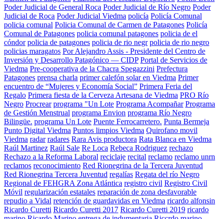
Poder Judicial de General Roca
Poder Judicial de Río Negro
Poder
Judicial de Roca
Poder Judicial Viedma
policía
Policía Comunal
policia comunal
Policia Comunal de Carmen de Patagones
Policía
Comunal de Patagones
policia comunal patagones
policia de el
cóndor
policia de patagones
policia de rio negr
policia de rio negro
policias maragatos
Por Alejandro Assis - Presidente del Centro de
Inversión y Desarrollo Patagónico — CIDP
Portal de Servicios de
Viedma
Pre-cooperativa de la Chacra Spegazzini
Prefectura
Patagones
prensa charla
primer calefón solar en Viedma
Primer
encuentro de “Mujeres y Economía Social”
Primera Feria del
Regalo
Primera fiesta de la Cerveza Artesana de Viedma
PRO Río
Negro
Procrear
programa "Un Lote
Programa Acompañar
Programa
de Gestión Menstrual
programa Envion
programa Río Negro
Bilingüe.
programa Un Lote
Puente Ferrocarretero.
Punta Bermeja
Punto Digital Viedma
Puntos limpios Viedma
Quirofano movil
Viedma
radar
radares
Rara Avis productora
Rata Blanca en Viedma
Raúl Martinez
Raúl Sale
Re Loca
Rebeca Rodriguez
rechazo
Rechazo a la Reforma Laboral
reciclaje
recital
reclamo
reclamo unrn
reclamos
reconocimiento
Red Rionegrina de la Tercera Juventud
Red Rionegrina Tercera Juventud
regalías
Regata del río Negro
Regional de FEHGRA Zona Atlántica
registro civil
Registro Civil
Móvil
regularización estatales
reparación de zona desfavorable
repudio a Vidal
retención de guardavidas en Viedma
ricardo alfonsin
Ricardo Curetti
Ricardo Curetti 2017
Ricardo Curetti 2019
ricardo
marino
Ricardo Marino entrega de indumentaria
Riccrdo marino