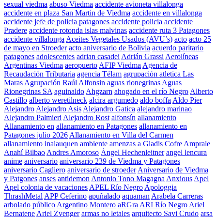
sexual viedma
abuso Viedma
accidente avioneta villalonga
accidente en plaza San Martin de Viedma
accidente en villalonga
accidente jefe de policia patagones
accidente policia
accidente
Pradere
accidente rotonda islas malvinas
accidente ruta 3 Patagones
accidente villalonga
Aceites Vegetales Usados (AVU’s)
acto
acto 25
de mayo en Stroeder
acto aniversario de Bolivia
acuerdo paritario
patagones
adolescentes
adrian casadei
Adrián Grassi
Aerolíneas
Argentinas Viedma
aeropuerto
AFIP Viedma
Agencia de
Recaudación Tributaria
agencia Télam
agrupación atletica Las
Maras
Agrupación Raúl Alfonsin
aguas rionegrinas
Aguas
Rionegrinas SA
aguinaldo
Ahgzarn
ahogado en el río Negro
Alberto
Castillo
alberto weretilneck
alcira argumedo
aldo boffa
Aldo Pier
Alejandro
Alejandro Asis
Alejandro Gatica
alejandro marinao
Alejandro Palmieri
Alejandro Rost
alfonsín
allanamiento
Allanamiento en
allanamiento en Patagones
allanamiento en
Patagones julio 2026
Allanamiento en Villa del Carmen
allanamiento inalauquen
ambiente
amenzas a Gladis Cofre
Amprale
Anahí Bilbao
Andres Amoroso
Ángel Hechenleitner
angel lencura
anime
aniversario
aniversario 239 de Viedma y Patagones
aniversario Cagliero
aniversario de stroeder
Aniversario de Viedma
y Patgones
anses
antidemon
Antonio Tono Magagna
Anxious
Apel
Apel colonia de vacaciones
APEL Río Negro
Apologgia
ThrashMetal
APP Ceferino
apuñalado
aquaman
Arabela Carreras
arbolado público
Argentino Montero
aRGra
ARI Río Negro
Ariel
Bernatene
Ariel Zvenger
armas no letales
arquitecto Savi Crudo
arsa