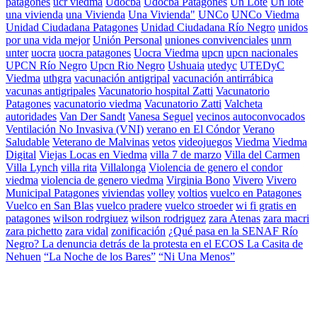
patagones
ucr viedma
Udocba
Udocba Patagones
Un Lote
Un lote
una vivienda
una Vivienda
Una Vivienda"
UNCo
UNCo Viedma
Unidad Ciudadana Patagones
Unidad Ciudadana Río Negro
unidos
por una vida mejor
Unión Personal
uniones convivenciales
unrn
unter
uocra
uocra patagones
Uocra Viedma
upcn
upcn nacionales
UPCN Río Negro
Upcn Rio Negro
Ushuaia
utedyc
UTEDyC
Viedma
uthgra
vacunación antigripal
vacunación antirrábica
vacunas antigripales
Vacunatorio hospital Zatti
Vacunatorio
Patagones
vacunatorio viedma
Vacunatorio Zatti
Valcheta
autoridades
Van Der Sandt
Vanesa Seguel
vecinos autoconvocados
Ventilación No Invasiva (VNI)
verano en El Cóndor
Verano
Saludable
Veterano de Malvinas
vetos
videojuegos
Viedma
Viedma
Digital
Viejas Locas en Viedma
villa 7 de marzo
Villa del Carmen
Villa Lynch
villa rita
Villalonga
Violencia de genero el condor
viedma
violencia de genero viedma
Virginia Bono
Vivero
Vivero
Municipal Patagones
viviendas
volley
voltios
vuelco en Patagones
Vuelco en San Blas
vuelco pradere
vuelco stroeder
wi fi gratis en
patagones
wilson rodrgiuez
wilson rodriguez
zara Atenas
zara macri
zara pichetto
zara vidal
zonificación
¿Qué pasa en la SENAF Río
Negro? La denuncia detrás de la protesta en el ECOS La Casita de
Nehuen
“La Noche de los Bares”
“Ni Una Menos”