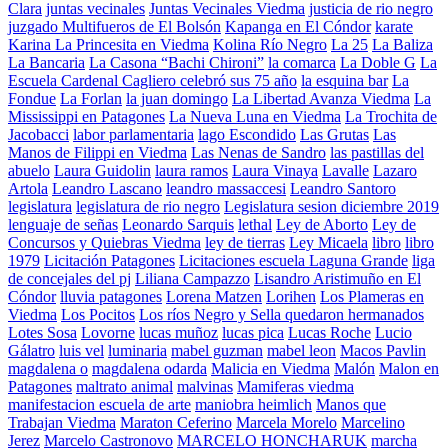
Clara
juntas vecinales
Juntas Vecinales Viedma
justicia de rio negro
juzgado Multifueros de El Bolsón
Kapanga en El Cóndor
karate
Karina La Princesita en Viedma
Kolina Río Negro
La 25
La Baliza
La Bancaria
La Casona “Bachi Chironi”
la comarca
La Doble G
La
Escuela Cardenal Cagliero celebró sus 75 año
la esquina bar
La
Fondue
La Forlan
la juan domingo
La Libertad Avanza Viedma
La
Mississippi en Patagones
La Nueva Luna en Viedma
La Trochita de
Jacobacci
labor parlamentaria
lago Escondido
Las Grutas
Las
Manos de Filippi en Viedma
Las Nenas de Sandro
las pastillas del
abuelo
Laura Guidolin
laura ramos
Laura Vinaya
Lavalle
Lazaro
Artola
Leandro Lascano
leandro massaccesi
Leandro Santoro
legislatura
legislatura de rio negro
Legislatura sesion diciembre 2019
lenguaje de señas
Leonardo Sarquis
lethal
Ley de Aborto
Ley de
Concursos y Quiebras Viedma
ley de tierras
Ley Micaela
libro
libro
1979
Licitación Patagones
Licitaciones escuela Laguna Grande
liga
de concejales del pj
Liliana Campazzo
Lisandro Aristimuño en El
Cóndor
lluvia patagones
Lorena Matzen
Lorihen
Los Plameras en
Viedma
Los Pocitos
Los ríos Negro y Sella quedaron hermanados
Lotes Sosa
Lovorne
lucas muñoz
lucas pica
Lucas Roche
Lucio
Gálatro
luis vel
luminaria
mabel guzman
mabel leon
Macos Pavlin
magdalena o
magdalena odarda
Malicia en Viedma
Malón
Malon en
Patagones
maltrato animal
malvinas
Mamiferas viedma
manifestacion escuela de arte
maniobra heimlich
Manos que
Trabajan Viedma
Maraton Ceferino
Marcela Morelo
Marcelino
Jerez
Marcelo Castronovo
MARCELO HONCHARUK
marcha