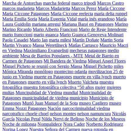
Marcha de Antorchas
marcha federal
marco tripodi
Marcos Castro
marcos madarieta
Marcos Madarietta
Marcos Perez
María Ciccone
Maria Ciccone Patagones
Maria Ciccone reelecta
maria delia ruppel
Maria Emilia Soria
María Eugenia Vidal
maría inés grandoso
María
Laura Guidolin
mariana arregui
Mariana Baraj en Patagones
Marino
Marino Ricardo
Mario Alberto Francioni
Mario de Rege Intendente
mario franccioni
mario guanca
Mario Guanca Genoveva Molinari
Paola Casadei
Mario Ian
marta milesi
Martín Doñate
Martin Soria
Martin Vivanco
Massa Weretilneck
Matías Carrasco
Mauricio Macri
en Viedma
Maximiliano Evangelisti
mecheras patagones
medio
ambiente
Mesa de Barrios Populares - MTE
Metal de Barrio en
Carmen de Patagones
Mi Bandera de Viedma
Miguel Angel Flores
Miguel Picheto se reunió con Sergio Massa
Miguel Pichetto
miles
Mónica Miranda
monólogo
montecino odarda
movilizacion 25 de
junio en Viedma
muerte en Patagones
muerte en villa lynch
muerto
en Patagones
muerto en villa lynch
Muerto Valcheta
muestra
fotográfica
muestra fotográfica colectiva “50 años
mujer
mujeres
multas
Muncipalidad de Viedma
mundial
Municipalidad de
Patagones
municipalidad de viedma
municipio
Municipio de
Patagones
Murió Juan Manuel de la Sota
museo Cagliero
museo
Emma Nozzi Patagones
Nación
narcocriminalidad viedma
narcotrafico choele choel
nelson montes
nelson namuncura
Nicolás
García
Nicolas Peral
Nilda Nervi de Belloso
Noche de los Museos
Noche de milonga
Nompalidece
Nora Cader
Norberto Rodriguez
Norina Lopez
Nuestra Señora del Carmen
nueva rotonda en