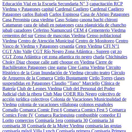
Educación Vial en la Escuela Secundaria N° 3
capacitación RCP
Viedma y Patagones
capital
Cardenal Cagliero
Cardenal Cagliero
Patagones
carlos Balogh
Carlos Espinosa
Casa de Abrigo Patagones
Casa Peronista
casa viedma
Caso Solano
casona bachi chironi
Catamaran
caza de jabali en patagones
caza plaguicida de chancho
jabali
cazadores
Ceferino Namuncurá
CEM 4
Cementerio Viedma
cementos del sur
Censo de mascotas Viedma
Censo poblacional
Viedma
Centro de Atención Municipal
Centro de Monitoreo
Centro
Vasco de Viedma y Patagones
cesantía
Cetep Viedma
CFI N°1
CGT Alto Valle
CGT Río Negro Zona Atlántica - Supren
cgt zo
CGT Zona Atlántica
cgt zona atlantica rio negro
charla
Chichinales
Choky Diaz
choque calle zatti
choque en Viedma
Cierre de
Bachilleratos Patagones
cine gama
Cine Gama Viedma
Circuito
Histórico de la Gran Inundación de Viedma
circuito teatro
Círculo
de Arqueros de la Comarca
Cirilo Bustamante
Cirilo Torres
clases
suspendidas en Patagones
Claudio "Tano" Marciello
Clínica de
Batería
Club de Leones Viedma
Club del Personal del Poder
Judicial
club la ribera
Club Mau
COER Río Negro
colectivo de
acción jurídica
colectivos
Colonia de Vacaciones Municipalidad de
Viedma
colonia de vacaciones villalonga
colonos españoles
Comallo
Comarca Comic Fest 6
Comarca Comics Fest 5
Comarca
Comics Feste IV
Comarca Racinguista
combustible
comedor El
Lorito
comercios
Comisaría 1era
comisaria 30
Comisaria 34
comisaria 38
Comisaría de la Mujer Viedma
comisaria las grutas
comisaría móvil Villa Lynch
Comisaría primera
Comisaria Primera