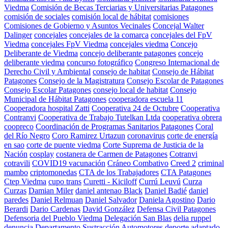
Viedma
Comisión de Becas Terciarias y Universitarias Patagones
comisión de sociales
comisión local de hábitat
comisiones
Comisiones de Gobierno y Asuntos Vecinales
Concejal Walter
Dalinger
concejales
concejales de la comarca
concejales del FpV
Viedma
concejales FpV Viedma
concejales viedma
Concejo
Deliberante de Viedma
concejo deliberante patagones
concejo
deliberante viedma
concurso fotográfico
Congreso Internacional de
Derecho Civil y Ambiental
consejo de habitat
Consejo de Hábitat
Patagones
Consejo de la Magistratura
Consejo Escolar de Patagones
Consejo Escolar Patagones
consejo local de habitat
Consejo
Municipal de Hábitat Patagones
cooperadora escuela 11
Cooperadora hospital Zatti
Cooperativa 24 de Octubre
Cooperativa
Contranvi
Cooperativa de Trabajo Tutelkan Ltda
cooperativa obrera
coopreco
Coordinación de Programas Sanitarios Patagones
Coral
del Río Negro
Coro Ramirez Urtazun
coronavirus
corte de energía
en sao
corte de puente viedma
Corte Suprema de Justicia de la
Nación
cosplay
costanera de Carmen de Patagones
Cotranvi
cotravili
COVID19 vacunación
Cráneo Combativo
Creed 2
criminal
mambo
criptomonedas
CTA de los Trabajadores
CTA Patagones
Ctep Viedma
cupo trans
Curetti - Kiciloff
Currú Leuvú
Curza
Curzas
Damian Miler
daniel antenao Black
Daniel Badié
daniel
paredes
Daniel Relmuan
Daniel Salvador
Daniela Agostino
Dario
Berardi
Dario Cardenas
David González
Defensa Civil Patagones
Defensoria del Pueblo Viedma
Delegación San Blas
delia ruppel
denuncia
Departamento Sustracción Automotores
deporte adaptado