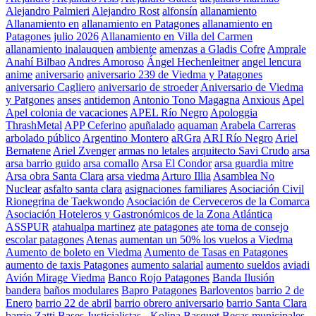
Alejandro Palmieri
Alejandro Rost
alfonsín
allanamiento
Allanamiento en
allanamiento en Patagones
allanamiento en
Patagones julio 2026
Allanamiento en Villa del Carmen
allanamiento inalauquen
ambiente
amenzas a Gladis Cofre
Amprale
Anahí Bilbao
Andres Amoroso
Ángel Hechenleitner
angel lencura
anime
aniversario
aniversario 239 de Viedma y Patagones
aniversario Cagliero
aniversario de stroeder
Aniversario de Viedma
y Patgones
anses
antidemon
Antonio Tono Magagna
Anxious
Apel
Apel colonia de vacaciones
APEL Río Negro
Apologgia
ThrashMetal
APP Ceferino
apuñalado
aquaman
Arabela Carreras
arbolado público
Argentino Montero
aRGra
ARI Río Negro
Ariel
Bernatene
Ariel Zvenger
armas no letales
arquitecto Savi Crudo
arsa
arsa barrio guido
arsa comallo
Arsa El Condor
arsa guardia mitre
Arsa obra Santa Clara
arsa viedma
Arturo Illia
Asamblea No
Nuclear
asfalto santa clara
asignaciones familiares
Asociación Civil
Rionegrina de Taekwondo
Asociación de Cerveceros de la Comarca
Asociación Hoteleros y Gastronómicos de la Zona Atlántica
ASSPUR
atahualpa martinez
ate patagones
ate toma de consejo
escolar patagones
Atenas
aumentan un 50% los vuelos a Viedma
Aumento de boleto en Viedma
Aumento de Tasas en Patagones
aumento de taxis Patagones
aumento salarial
aumento sueldos
aviadi
Avión Mirage Viedma
Banco Rojo Patagones
Banda Ilusión
bandera
baños modulares
Bapro Patagones
Barloventos
barrio 2 de
Enero
barrio 22 de abril
barrio obrero aniversario
barrio Santa Clara
barrio Zatti
Bases Justicialistas - Kolina
Basquet
Becas municipales