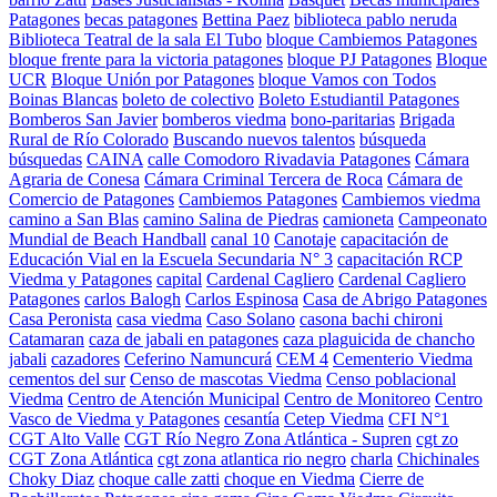
Patagones
becas patagones
Bettina Paez
biblioteca pablo neruda
Biblioteca Teatral de la sala El Tubo
bloque Cambiemos Patagones
bloque frente para la victoria patagones
bloque PJ Patagones
Bloque
UCR
Bloque Unión por Patagones
bloque Vamos con Todos
Boinas Blancas
boleto de colectivo
Boleto Estudiantil Patagones
Bomberos San Javier
bomberos viedma
bono-paritarias
Brigada
Rural de Río Colorado
Buscando nuevos talentos
búsqueda
búsquedas
CAINA
calle Comodoro Rivadavia Patagones
Cámara
Agraria de Conesa
Cámara Criminal Tercera de Roca
Cámara de
Comercio de Patagones
Cambiemos Patagones
Cambiemos viedma
camino a San Blas
camino Salina de Piedras
camioneta
Campeonato
Mundial de Beach Handball
canal 10
Canotaje
capacitación de
Educación Vial en la Escuela Secundaria N° 3
capacitación RCP
Viedma y Patagones
capital
Cardenal Cagliero
Cardenal Cagliero
Patagones
carlos Balogh
Carlos Espinosa
Casa de Abrigo Patagones
Casa Peronista
casa viedma
Caso Solano
casona bachi chironi
Catamaran
caza de jabali en patagones
caza plaguicida de chancho
jabali
cazadores
Ceferino Namuncurá
CEM 4
Cementerio Viedma
cementos del sur
Censo de mascotas Viedma
Censo poblacional
Viedma
Centro de Atención Municipal
Centro de Monitoreo
Centro
Vasco de Viedma y Patagones
cesantía
Cetep Viedma
CFI N°1
CGT Alto Valle
CGT Río Negro Zona Atlántica - Supren
cgt zo
CGT Zona Atlántica
cgt zona atlantica rio negro
charla
Chichinales
Choky Diaz
choque calle zatti
choque en Viedma
Cierre de