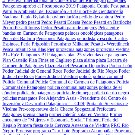
4° Festival Internacional de Cine Social del Río Negro
patagones
Patagones aprobó el Presupuesto 2019
Patagonia Comic Fest
patin
Patrulla Ambiental del Escuadrón 34 Bariloche de Gendarmería
Nacional
Paulo Bykaluk
pavimentación
pedido de captura
Pedro
Meyer
pedro pesatti
Pedro Pesatti Edersa
Pedro Pesatti en Bariloche
Pedro Pesatti Ipross
Pedro Pesatti paro de mujeres
Pelea entre
bandas en Carmen de Patagones
pelucas oncológicas patagones
Peña del Bailarin
Pensiones Patagones
periodista y escritor Carlos
Espinosa
Perla Prigoshin
Peronismo Militante
Pesatti - Weretilneck
Pesca infantil San Blas
Pier
pirotecnia patagones
pirotecnia viedma
PJ - FpV Patagones
PJ Patagones
plan 25 viviendas de patagones
Plan Castello
Plan Fines en Cagliero
plaza alsina
plaza Lacarra de
Carmen de Patagones
Plazoleta del Pescador Deportivo
Pocho León
Poder Judicial de General Roca
Poder Judicial de Río Negro
Poder
Judicial de Roca
Poder Judicial Viedma
policía
policia comunal
Policía Comunal
Policia Comunal de Carmen de Patagones
Policía
Comunal de Patagones
policia comunal patagones
policia de el
cóndor
policia de patagones
policia de rio negr
policia de rio negro
policias maragatos
Por Alejandro Assis - Presidente del Centro de
Inversión y Desarrollo Patagónico — CIDP
Portal de Servicios de
Viedma
Pre-cooperativa de la Chacra Spegazzini
Prefectura
Patagones
prensa charla
primer calefón solar en Viedma
Primer
encuentro de “Mujeres y Economía Social”
Primera Feria del
Regalo
Primera fiesta de la Cerveza Artesana de Viedma
PRO Río
Negro
Procrear
programa "Un Lote
Programa Acompañar
Programa