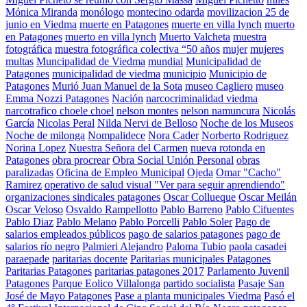
Mónica Miranda
monólogo
montecino odarda
movilizacion 25 de
junio en Viedma
muerte en Patagones
muerte en villa lynch
muerto
en Patagones
muerto en villa lynch
Muerto Valcheta
muestra
fotográfica
muestra fotográfica colectiva “50 años
mujer
mujeres
multas
Muncipalidad de Viedma
mundial
Municipalidad de
Patagones
municipalidad de viedma
municipio
Municipio de
Patagones
Murió Juan Manuel de la Sota
museo Cagliero
museo
Emma Nozzi Patagones
Nación
narcocriminalidad viedma
narcotrafico choele choel
nelson montes
nelson namuncura
Nicolás
García
Nicolas Peral
Nilda Nervi de Belloso
Noche de los Museos
Noche de milonga
Nompalidece
Nora Cader
Norberto Rodriguez
Norina Lopez
Nuestra Señora del Carmen
nueva rotonda en
Patagones
obra procrear
Obra Social Unión Personal
obras
paralizadas
Oficina de Empleo Municipal
Ojeda
Omar "Cacho"
Ramirez
operativo de salud visual "Ver para seguir aprendiendo"
organizaciones sindicales patagones
Oscar Collueque
Oscar Meilán
Oscar Veloso
Osvaldo Rampellotto
Pablo Barreno
Pablo Cifuentes
Pablo Diaz
Pablo Melano
Pablo Porcelli
Pablo Soler
Pago de
salarios empleados públicos
pago de salarios patagones
pago de
salarios río negro
Palmieri Alejandro
Paloma Tubio
paola casadei
paraepade
paritarias docente
Paritarias municipales Patagones
Paritarias Patagones
paritarias patagones 2017
Parlamento Juvenil
Patagones
Parque Eolico Villalonga
partido socialista
Pasaje San
José de Mayo Patagones
Pase a planta municipales Viedma
Pasó el