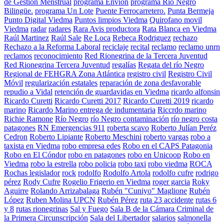
de Gestión Menstrual
programa Envion
programa Río Negro
Bilingüe.
programa Un Lote
Puente Ferrocarretero.
Punta Bermeja
Punto Digital Viedma
Puntos limpios Viedma
Quirofano movil
Viedma
radar
radares
Rara Avis productora
Rata Blanca en Viedma
Raúl Martinez
Raúl Sale
Re Loca
Rebeca Rodriguez
rechazo
Rechazo a la Reforma Laboral
reciclaje
recital
reclamo
reclamo unrn
reclamos
reconocimiento
Red Rionegrina de la Tercera Juventud
Red Rionegrina Tercera Juventud
regalías
Regata del río Negro
Regional de FEHGRA Zona Atlántica
registro civil
Registro Civil
Móvil
regularización estatales
reparación de zona desfavorable
repudio a Vidal
retención de guardavidas en Viedma
ricardo alfonsin
Ricardo Curetti
Ricardo Curetti 2017
Ricardo Curetti 2019
ricardo
marino
Ricardo Marino entrega de indumentaria
Riccrdo marino
Richie Ramone
Río Negro
río Negro contaminación
río negro costa
patagones
RN Emergencias 911
roberta scavo
Roberto Julían Peréz
Cedron
Roberto Lipiante
Roberto Meschini
roberto vargas
robo a
taxista en Viedma
robo empresa edes
Robo en el CAPS Patagonia
Robo en El Cóndor
robo en patagones
robo en Unicoop
Robo en
Viedma
robo la estrella
robo policia
robo taxi
robo viedma
ROCA
Rochas legislador
rock
rodolfo
Rodolfo Artola
rodolfo cufre
rodrigo
pérez
Rody Cufre
Rogelio Frigerio en Viedma
roger garcia
Roky
Aguirre
Rolando Arrizabalaga
Rubén "Cuniyo" Maglione
Rubén
López
Ruben Molina UPCN
Rubén Pérez
ruta 23 accidente
rutas 6
y 8
rutas rionegrinas
Sal y Fuego
Sala B de la Cámara Criminal de
la Primera Circunscripción
Sala del Libertador
salarios
salmonella