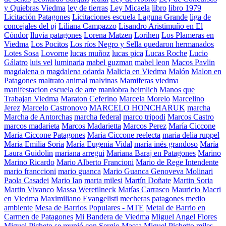
y Quiebras Viedma
ley de tierras
Ley Micaela
libro
libro 1979
Licitación Patagones
Licitaciones escuela Laguna Grande
liga de
concejales del pj
Liliana Campazzo
Lisandro Aristimuño en El
Cóndor
lluvia patagones
Lorena Matzen
Lorihen
Los Plameras en
Viedma
Los Pocitos
Los ríos Negro y Sella quedaron hermanados
Lotes Sosa
Lovorne
lucas muñoz
lucas pica
Lucas Roche
Lucio
Gálatro
luis vel
luminaria
mabel guzman
mabel leon
Macos Pavlin
magdalena o
magdalena odarda
Malicia en Viedma
Malón
Malon en
Patagones
maltrato animal
malvinas
Mamiferas viedma
manifestacion escuela de arte
maniobra heimlich
Manos que
Trabajan Viedma
Maraton Ceferino
Marcela Morelo
Marcelino
Jerez
Marcelo Castronovo
MARCELO HONCHARUK
marcha
Marcha de Antorchas
marcha federal
marco tripodi
Marcos Castro
marcos madarieta
Marcos Madarietta
Marcos Perez
María Ciccone
Maria Ciccone Patagones
Maria Ciccone reelecta
maria delia ruppel
Maria Emilia Soria
María Eugenia Vidal
maría inés grandoso
María
Laura Guidolin
mariana arregui
Mariana Baraj en Patagones
Marino
Marino Ricardo
Mario Alberto Francioni
Mario de Rege Intendente
mario franccioni
mario guanca
Mario Guanca Genoveva Molinari
Paola Casadei
Mario Ian
marta milesi
Martín Doñate
Martin Soria
Martin Vivanco
Massa Weretilneck
Matías Carrasco
Mauricio Macri
en Viedma
Maximiliano Evangelisti
mecheras patagones
medio
ambiente
Mesa de Barrios Populares - MTE
Metal de Barrio en
Carmen de Patagones
Mi Bandera de Viedma
Miguel Angel Flores
Miguel Picheto se reunió con Sergio Massa
Miguel Pichetto
miles