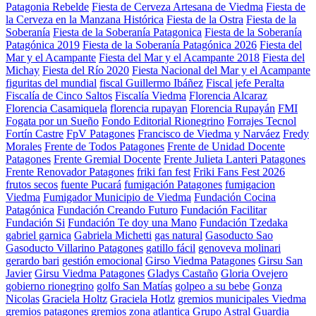
Patagonia Rebelde
Fiesta de Cerveza Artesana de Viedma
Fiesta de
la Cerveza en la Manzana Histórica
Fiesta de la Ostra
Fiesta de la
Soberanía
Fiesta de la Soberanía Patagonica
Fiesta de la Soberanía
Patagónica 2019
Fiesta de la Soberanía Patagónica 2026
Fiesta del
Mar y el Acampante
Fiesta del Mar y el Acampante 2018
Fiesta del
Michay
Fiesta del Río 2020
Fiesta Nacional del Mar y el Acampante
figuritas del mundial
fiscal Guillermo Ibáñez
Fiscal jefe Peralta
Fiscalía de Cinco Saltos
Fiscalía Viedma
Florencia Alcaraz
Florencia Casamiquela
florencia rupayan
Florencia Rupayán
FMI
Fogata por un Sueño
Fondo Editorial Rionegrino
Forrajes Tecnol
Fortín Castre
FpV Patagones
Francisco de Viedma y Narváez
Fredy
Morales
Frente de Todos Patagones
Frente de Unidad Docente
Patagones
Frente Gremial Docente
Frente Julieta Lanteri Patagones
Frente Renovador Patagones
friki fan fest
Friki Fans Fest 2026
frutos secos
fuente Pucará
fumigación Patagones
fumigacion
Viedma
Fumigador Municipio de Viedma
Fundación Cocina
Patagónica
Fundación Creando Futuro
Fundación Facilitar
Fundación Si
Fundación Te doy una Mano
Fundación Tzedaka
gabriel garnica
Gabriela Michetti
gas natural
Gasoducto Sao
Gasoducto Villarino Patagones
gatillo fácil
genoveva molinari
gerardo bari
gestión emocional
Girso Viedma Patagones
Girsu San
Javier
Girsu Viedma Patagones
Gladys Castaño
Gloria Ovejero
gobierno rionegrino
golfo San Matías
golpeo a su bebe
Gonza
Nicolas
Graciela Holtz
Graciela Hotlz
gremios municipales Viedma
gremios patagones
gremios zona atlantica
Grupo Astral
Guardia