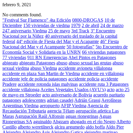
febrero 9, 2021
No comments found.
"Festival Sur Flamenco" 4ta Edición
0800-DROGAS
10 de
Diciembre
150 viviendas de viedma
1979
2 de abril
24 de marzo
247 aniversario Viedma
25 de mayo
3rd Track
3° Encuentro
Nacional por la Niñez
40 aniversario del traslado de la capital
federal
44º edición de Fiesta del Mar y el Acapamte
46° Fiesta
Nacional del Mar y el Acampante
50 fotografías”
5to Encuentro de
Economía Social y Solidaria en la UNRN
66 viviendas patagones
77 viviendas
911 RN Emergencias
Abel Pintos en Patagones
abigeato
abigeato Patagones
abuso
abuso sexual las grutas
abuso
sexual viedma
abuso Viedma
accidente avioneta villalonga
accidente en plaza San Martin de Viedma
accidente en villalonga
accidente jefe de policia patagones
accidente policia
accidente
Pradere
accidente rotonda islas malvinas
accidente ruta 3 Patagones
accidente villalonga
Aceites Vegetales Usados (AVU’s)
acto
acto 25
de mayo en Stroeder
acto aniversario de Bolivia
acuerdo paritario
patagones
adolescentes
adrian casadei
Adrián Grassi
Aerolíneas
Argentinas Viedma
aeropuerto
AFIP Viedma
Agencia de
Recaudación Tributaria
agencia Télam
agrupación atletica Las
Maras
Agrupación Raúl Alfonsin
aguas rionegrinas
Aguas
Rionegrinas SA
aguinaldo
Ahgzarn
ahogado en el río Negro
Alberto
Castillo
alberto weretilneck
alcira argumedo
aldo boffa
Aldo Pier
Alejandro
Alejandro Asis
Alejandro Gatica
alejandro marinao