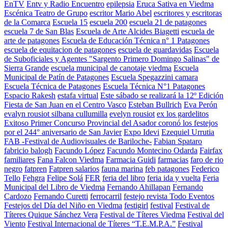
EnTV
Entv y Radio Encuentro
epilepsia
Eruca Sativa en Viedma
Escénica Teatro de Grupo
escritor Mario Abel
escritores y escritoras
de la Comarca
Escuela 15
escuela 200
escuela 21 de patagones
escuela 7 de San Blas
Escuela de Arte Alcides Biagetti
escuela de
arte de patagones
Escuela de Educación Técnica n° 1 Patagones
escuela de equitacion de patagones
escuela de guardavidas
Escuela
de Suboficiales y Agentes "Sargento Primero Domingo Salinas" de
Sierra Grande
escuela municipal de canotaje viedma
Escuela
Municipal de Patín de Patagones
Escuela Spegazzini camara
Escuela Técnica de Patagones
Escuela Técnica N°1 Patagones
Espacio Rakesh
estafa virtual
Este sábado se realizará la 12º Edición
Fiesta de San Juan en el Centro Vasco
Esteban Bullrich
Eva Perón
evalyn rousiot silbana cullumilla
evelyn rousiot
ex los gardelitos
Exitoso Primer Concurso Provincial del Asador coronó los festejos
por el 244° aniversario de San Javier
Expo Idevi
Ezequiel Urrutia
FAB -Festival de Audiovisuales de Bariloche-
Fabian Spataro
fabricio balogh
Facundo López
Facundo Montecino Odarda
Fairfax
familiares
Fana Falcon Viedma
Farmacia Guidi
farmacias
faro de rio
negro
fatpren
Fatpren salarios
fauna marina
feb patagones
Federico
Tello
Fehgra
Felipe Solá
FER
feria del libro
feria ida y vuelta
Feria
Municipal del Libro de Viedma
Fernando Ahillapan
Fernando
Cardozo
Fernando Curetti
ferrocarril
festejo revista Todo Eventos
Festejos del Día del Niño en Viedma
festigirl
festival
Festival de
Títeres Quique Sánchez Vera
Festival de Títeres Viedma
Festival del
Viento
Festival Internacional de Títeres “T.E.M.P.A.”
Festival