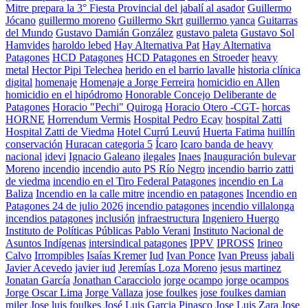
Mitre prepara la 3° Fiesta Provincial del jabalí al asador
Guillermo
Jócano
guillermo moreno
Guillermo Skrt
guillermo yanca
Guitarras
del Mundo
Gustavo Damián González
gustavo paleta
Gustavo Sol
Hamvides
haroldo lebed
Hay Alternativa Pat
Hay Alternativa
Patagones
HCD Patagones
HCD Patagones en Stroeder
heavy
metal
Hector Pipi Telechea
herido en el barrio lavalle
historia clínica
digital
homenaje
Homenaje a Jorge Ferreira
homicidio en Allen
homicidio en el hipódromo
Honorable Concejo Deliberante de
Patagones
Horacio "Pechi" Quiroga
Horacio Otero -CGT-
horcas
HORNE
Horrendum Vermis
Hospital Pedro Ecay
hospital Zatti
Hospital Zatti de Viedma
Hotel Currú Leuvú
Huerta Fatima
huillín
conservación
Huracan categoria 5
Ícaro
Icaro banda de heavy
nacional
idevi
Ignacio Galeano
ilegales
Inaes
Inauguración bulevar
Moreno
incendio
incendio auto PS Río Negro
incendio barrio zatti
de viedma
incendio en el Tiro Federal Patagones
incendio en La
Baliza
Incendio en la calle mitre
incendio en patagones
Incendio en
Patagones 24 de julio 2026
incendio patagones
incendio villalonga
incendios patagones
inclusión
infraestructura
Ingeniero Huergo
Instituto de Políticas Públicas Pablo Verani
Instituto Nacional de
Asuntos Indígenas
intersindical patagones
IPPV
IPROSS
Irineo
Calvo
Irrompibles
Isaías Kremer
Iud
Ivan Ponce
Ivan Preuss
jabali
Javier Acevedo
javier iud
Jeremías Loza Moreno
jesus martinez
Jonatan García
Jonathan Caracciolo
jorge ocampo
jorge ocampos
Jorge Oscar Lima
Jorge Vallaza
jose foulkes
jose foulkes damian
miler
Jose luis foulkes
José Luis Garcia Pinasco
Jose Luis Zara
Jose