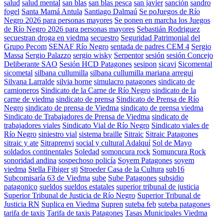
salud
salud mental
san blas
san blas pesca
san javier
sanción
sandro
fogel
Santa Mamá Antula
Santiago Dalmaú
Se poJuegos de Río
Negro 2026 para personas mayores
Se ponen en marcha los Juegos
de Río Negro 2026 para personas mayores
Sebastián Rodriguez
secuestran droga en viedma
secuestro
Seguridad Patrimonial del
Grupo Pecom
SENAF Río Negro
sentada de padres CEM 4
Sergio
Massa
Sergio Palazzo
sergio wisky
Serpentor
sesión
sesión Concejo
Deliberante SAO
Sesión HCD Patagones
sesipon
sicavi
Sicomental
sicometal
silbana cullumilla
silbana cullumilla mariana arregui
Silvana Larralde
silvia horne
simulacro patagones
sindicato de
camioneros
Sindicato de la Carne de Río Negro
sindicato de la
carne de viedma
sindicato de prensa
Sindicato de Prensa de Río
Negro
sindicato de prensa de Viedma
sindicato de prensa viedma
Sindicato de Trabajadores de Prensa de Viedma
sindicato de
trabajadores viales
Sindicato Vial de Río Negro
Sindicato viales de
Río Negro
siniestro vial
sistema braille
Sitraic
Sitraic Patagones
sitraic y ate
Sitraprenvi
social y cultural Adalquí
Sol de Mayo
soldados continentales
Soledad
somoncura rock
Somuncura Rock
sonoridad andina
sospechoso policía
Soyem Patagones
soyem
viedma
Stella Fibiger
stj
Stroeder Casa de la Cultura
sub16
Subcomisaría 63 de Viedma
sube
Sube Patagones
subsidio
patagonico
sueldos
sueldos estatales
superior tribunal de justicia
Superior Tribunal de Justicia de Río Negro
Superior Tribunal de
Justicia RN
Suplica en Viedma
Supren
suteba feb
suteba patagones
tarifa de taxis
Tarifa de taxis Patagones
Tasas Municipales Viedma