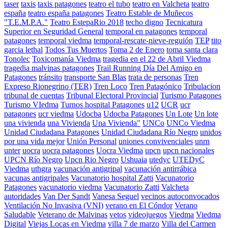
taser
taxis
taxis patagones
teatro el tubo
teatro en Valcheta
teatro
españa
teatro españa patagones
Teatro Estable de Muñecos
"T.E.M.P.A."
Teatro EstepaRio 2018
techo digno
Tecnicatura
Superior en Seguridad General
temporal en patagones
temporal
patagones
temporal viedma
temporal-rescate-nieve-reguión
TEP
tito
garcia lethal
Todos Tus Muertos
Toma 2 de Enero
toma santa clara
Tonolec
Toxicomanía Viedma
tragedia en el 22 de Abril Viedma
tragedia malvinas patagones
Trail Running Día Del Amigo en
Patagones
tránsito
transporte San Blas
trata de personas
Tren
Expreso Rionegrino (TER)
Tren Loco
Tren Patagónico
Tribulacion
tribunal de cuentas
Tribunal Electoral Provincial
Turismo Patagones
Turismo VIedma
Turnos hospital Patagones
u12
UCR
ucr
patagones
ucr viedma
Udocba
Udocba Patagones
Un Lote
Un lote
una vivienda
una Vivienda
Una Vivienda"
UNCo
UNCo Viedma
Unidad Ciudadana Patagones
Unidad Ciudadana Río Negro
unidos
por una vida mejor
Unión Personal
uniones convivenciales
unrn
unter
uocra
uocra patagones
Uocra Viedma
upcn
upcn nacionales
UPCN Río Negro
Upcn Rio Negro
Ushuaia
utedyc
UTEDyC
Viedma
uthgra
vacunación antigripal
vacunación antirrábica
vacunas antigripales
Vacunatorio hospital Zatti
Vacunatorio
Patagones
vacunatorio viedma
Vacunatorio Zatti
Valcheta
autoridades
Van Der Sandt
Vanesa Seguel
vecinos autoconvocados
Ventilación No Invasiva (VNI)
verano en El Cóndor
Verano
Saludable
Veterano de Malvinas
vetos
videojuegos
Viedma
Viedma
Digital
Viejas Locas en Viedma
villa 7 de marzo
Villa del Carmen