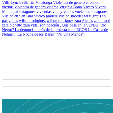
Villa Lynch
villa rita
Villalonga
Violencia de genero el condor
viedma
violencia de genero viedma
Virginia Bono
Vivero
Vivero
Municipal Patagones
viviendas
volley
voltios
vuelco en Patagones
Vuelco en San Blas
vuelco pradere
vuelco stroeder
wi fi gratis en
patagones
wilson rodrgiuez
wilson rodriguez
zara Atenas
zara macri
zara pichetto
zara vidal
zonificación
¿Qué pasa en la SENAF Río
Negro? La denuncia detrás de la protesta en el ECOS La Casita de
Nehuen
“La Noche de los Bares”
“Ni Una Menos”