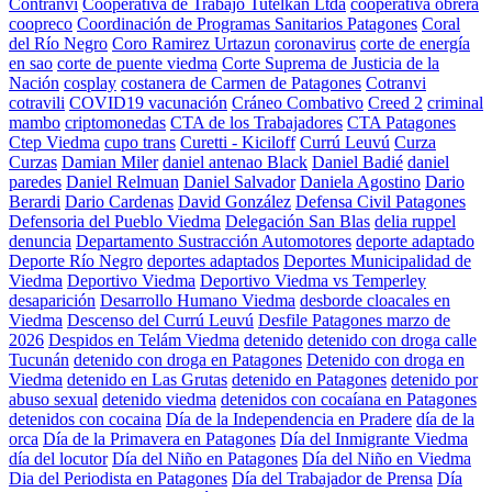
Contranvi
Cooperativa de Trabajo Tutelkan Ltda
cooperativa obrera
coopreco
Coordinación de Programas Sanitarios Patagones
Coral
del Río Negro
Coro Ramirez Urtazun
coronavirus
corte de energía
en sao
corte de puente viedma
Corte Suprema de Justicia de la
Nación
cosplay
costanera de Carmen de Patagones
Cotranvi
cotravili
COVID19 vacunación
Cráneo Combativo
Creed 2
criminal
mambo
criptomonedas
CTA de los Trabajadores
CTA Patagones
Ctep Viedma
cupo trans
Curetti - Kiciloff
Currú Leuvú
Curza
Curzas
Damian Miler
daniel antenao Black
Daniel Badié
daniel
paredes
Daniel Relmuan
Daniel Salvador
Daniela Agostino
Dario
Berardi
Dario Cardenas
David González
Defensa Civil Patagones
Defensoria del Pueblo Viedma
Delegación San Blas
delia ruppel
denuncia
Departamento Sustracción Automotores
deporte adaptado
Deporte Río Negro
deportes adaptados
Deportes Municipalidad de
Viedma
Deportivo Viedma
Deportivo Viedma vs Temperley
desaparición
Desarrollo Humano Viedma
desborde cloacales en
Viedma
Descenso del Currú Leuvú
Desfile Patagones marzo de
2026
Despidos en Telám Viedma
detenido
detenido con droga calle
Tucunán
detenido con droga en Patagones
Detenido con droga en
Viedma
detenido en Las Grutas
detenido en Patagones
detenido por
abuso sexual
detenido viedma
detenidos con cocaíana en Patagones
detenidos con cocaina
Día de la Independencia en Pradere
día de la
orca
Día de la Primavera en Patagones
Día del Inmigrante Viedma
día del locutor
Día del Niño en Patagones
Día del Niño en Viedma
Dia del Periodista en Patagones
Día del Trabajador de Prensa
Día