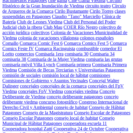
Bachilleratos Patagones
cine gama
Cine Gama Viedma
Circuito
Histórico de la Gran Inundación de Viedma
circuito teatro
Círculo
de Arqueros de la Comarca
Cirilo Bustamante
Cirilo Torres
clases
suspendidas en Patagones
Claudio "Tano" Marciello
Clínica de
Batería
Club de Leones Viedma
Club del Personal del Poder
Judicial
club la ribera
Club Mau
COER Río Negro
colectivo de
acción jurídica
colectivos
Colonia de Vacaciones Municipalidad de
Viedma
colonia de vacaciones villalonga
colonos españoles
Comallo
Comarca Comic Fest 6
Comarca Comics Fest 5
Comarca
Comics Feste IV
Comarca Racinguista
combustible
comedor El
Lorito
comercios
Comisaría 1era
comisaria 30
Comisaria 34
comisaria 38
Comisaría de la Mujer Viedma
comisaria las grutas
comisaría móvil Villa Lynch
Comisaría primera
Comisaria Primera
Viedma
Comisión de Becas Terciarias y Universitarias Patagones
comisión de sociales
comisión local de hábitat
comisiones
Comisiones de Gobierno y Asuntos Vecinales
Concejal Walter
Dalinger
concejales
concejales de la comarca
concejales del FpV
Viedma
concejales FpV Viedma
concejales viedma
Concejo
Deliberante de Viedma
concejo deliberante patagones
concejo
deliberante viedma
concurso fotográfico
Congreso Internacional de
Derecho Civil y Ambiental
consejo de habitat
Consejo de Hábitat
Patagones
Consejo de la Magistratura
Consejo Escolar de Patagones
Consejo Escolar Patagones
consejo local de habitat
Consejo
Municipal de Hábitat Patagones
cooperadora escuela 11
Cooperadora hospital Zatti
Cooperativa 24 de Octubre
Cooperativa