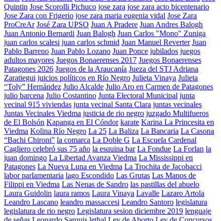
Quintin
Jose Scorolli Pichuco
jose zara
jose zara acto bicentenario
Jose Zara con Frigerio
jose zara maria eugenia vidal
Jose Zara
ProCreAr
José Zara UPSO
Juan A Pradere
Juan Andres Balogh
Juan Antonio Bernardi
Juan Balogh
Juan Carlos "Mono" Zuniga
juan carlos scalesi
juan carlos schmid
Juan Manuel Reverter
Juan
Pablo Barreno
Juan Pablo Lozano
Juan Ponce
jubilados
juegos
adultos mayores
Juegos Bonaerenses 2017
Juegos Bonaerenses
Patagones 2026
Juegos de la Araucanía
Jueza del STJ Adriana
Zaratiegui
juicios políticos en Río Negro
Julieta Vinaya
Julieta
“Toly” Hernández
Julio Alcalde
Julio Aro en Carmen de Patagones
julio barcena
Julio Costantino
Junta Electoral Municipal
junta
vecinal 915 viviendas
junta vecinal Santa Clara
juntas vecinales
Juntas Vecinales Viedma
justicia de rio negro
juzgado Multifueros
de El Bolsón
Kapanga en El Cóndor
karate
Karina La Princesita en
Viedma
Kolina Río Negro
La 25
La Baliza
La Bancaria
La Casona
“Bachi Chironi”
la comarca
La Doble G
La Escuela Cardenal
Cagliero celebró sus 75 año
la esquina bar
La Fondue
La Forlan
la
juan domingo
La Libertad Avanza Viedma
La Mississippi en
Patagones
La Nueva Luna en Viedma
La Trochita de Jacobacci
labor parlamentaria
lago Escondido
Las Grutas
Las Manos de
Filippi en Viedma
Las Nenas de Sandro
las pastillas del abuelo
Laura Guidolin
laura ramos
Laura Vinaya
Lavalle
Lazaro Artola
Leandro Lascano
leandro massaccesi
Leandro Santoro
legislatura
legislatura de rio negro
Legislatura sesion diciembre 2019
lenguaje
de señas
Leonardo Sarquis
lethal
Ley de Aborto
Ley de Concursos