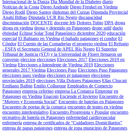
Internacional de la Danza
Día Mundial de la Diabetes
diario
Noticias de la Costa
Diego Andrade
Diego Frenkel en Viedma
Diego Rodil
Diego Santos
diplomas del Curzas
Diputada Provincial
Anahí Bilbao
Diputada UCR Rio Negro
discapacidad
discriminación
DOCENTE
docente feb
Dolores Tubio
DPA
droga
droga en viedma
droga y detenido en Patagones
drone splif
duelo
ebriedad
Eclipse Solar Total Patagónico diciembre 2020
educación
especial
El Bahiano en Viedma
el bañado patagones
el condor
El
Cóndor
El Cuento de las Comadrejas
el progreso viedma
El Refugio
- ESFA
el Secretario General de APEL Río Negro
El Superior
Tribunal de Justicia (STJ) y la Universidad de Flores firmaron un
convenio
eleccion
elecciones
Elecciones 2017
Elecciones 2019 en
Viedma
Elecciones a Intendente de Viedma 2019
Elecciones
generales 2017 Viedma
Elecciones Paso
Elecciones Paso Patagones
elecciones paso viedma
elecciones pj patagones
elecciones
provinciales 2019
elecciones Villa Dolores Patagones
Elías Chucair
Emiliano Balbin
Emilio Collueque
Empleados de Comercio
Patagones
empresa ceferino
empresa La Comarca
Emprotur
en
Patagones
en Viedma
Enacom
Enciende el Invierno
Encuentro de
"Mujeres y Economía Social"
Encuentro de baterías en Patagones
Encuentro de poetas de la comarca
encuentro de teatro en viedma
encuentro interlegislativo
Encuentro Progresista y Popular
encuentro
recreativo de batería en Patagones
enfermedad cardiovascular
enfermería
entrega de certificados de “Cuidadores Domiciliarios”
entrega de papas patagones
entrega de ropa municipio de Patagones