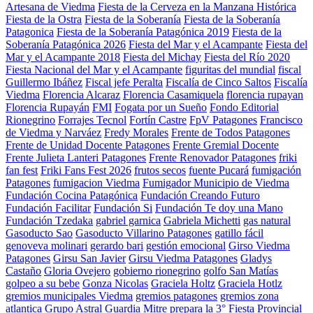
Artesana de Viedma
Fiesta de la Cerveza en la Manzana Histórica
Fiesta de la Ostra
Fiesta de la Soberanía
Fiesta de la Soberanía
Patagonica
Fiesta de la Soberanía Patagónica 2019
Fiesta de la
Soberanía Patagónica 2026
Fiesta del Mar y el Acampante
Fiesta del
Mar y el Acampante 2018
Fiesta del Michay
Fiesta del Río 2020
Fiesta Nacional del Mar y el Acampante
figuritas del mundial
fiscal
Guillermo Ibáñez
Fiscal jefe Peralta
Fiscalía de Cinco Saltos
Fiscalía
Viedma
Florencia Alcaraz
Florencia Casamiquela
florencia rupayan
Florencia Rupayán
FMI
Fogata por un Sueño
Fondo Editorial
Rionegrino
Forrajes Tecnol
Fortín Castre
FpV Patagones
Francisco
de Viedma y Narváez
Fredy Morales
Frente de Todos Patagones
Frente de Unidad Docente Patagones
Frente Gremial Docente
Frente Julieta Lanteri Patagones
Frente Renovador Patagones
friki
fan fest
Friki Fans Fest 2026
frutos secos
fuente Pucará
fumigación
Patagones
fumigacion Viedma
Fumigador Municipio de Viedma
Fundación Cocina Patagónica
Fundación Creando Futuro
Fundación Facilitar
Fundación Si
Fundación Te doy una Mano
Fundación Tzedaka
gabriel garnica
Gabriela Michetti
gas natural
Gasoducto Sao
Gasoducto Villarino Patagones
gatillo fácil
genoveva molinari
gerardo bari
gestión emocional
Girso Viedma
Patagones
Girsu San Javier
Girsu Viedma Patagones
Gladys
Castaño
Gloria Ovejero
gobierno rionegrino
golfo San Matías
golpeo a su bebe
Gonza Nicolas
Graciela Holtz
Graciela Hotlz
gremios municipales Viedma
gremios patagones
gremios zona
atlantica
Grupo Astral
Guardia Mitre prepara la 3° Fiesta Provincial