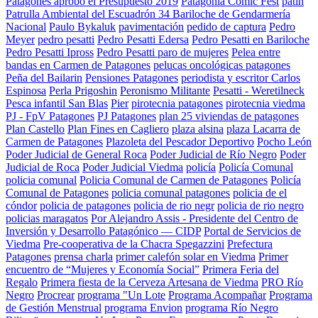
Patagones aprobó el Presupuesto 2019
Patagonia Comic Fest
patin
Patrulla Ambiental del Escuadrón 34 Bariloche de Gendarmería
Nacional
Paulo Bykaluk
pavimentación
pedido de captura
Pedro
Meyer
pedro pesatti
Pedro Pesatti Edersa
Pedro Pesatti en Bariloche
Pedro Pesatti Ipross
Pedro Pesatti paro de mujeres
Pelea entre
bandas en Carmen de Patagones
pelucas oncológicas patagones
Peña del Bailarin
Pensiones Patagones
periodista y escritor Carlos
Espinosa
Perla Prigoshin
Peronismo Militante
Pesatti - Weretilneck
Pesca infantil San Blas
Pier
pirotecnia patagones
pirotecnia viedma
PJ - FpV Patagones
PJ Patagones
plan 25 viviendas de patagones
Plan Castello
Plan Fines en Cagliero
plaza alsina
plaza Lacarra de
Carmen de Patagones
Plazoleta del Pescador Deportivo
Pocho León
Poder Judicial de General Roca
Poder Judicial de Río Negro
Poder
Judicial de Roca
Poder Judicial Viedma
policía
Policía Comunal
policia comunal
Policia Comunal de Carmen de Patagones
Policía
Comunal de Patagones
policia comunal patagones
policia de el
cóndor
policia de patagones
policia de rio negr
policia de rio negro
policias maragatos
Por Alejandro Assis - Presidente del Centro de
Inversión y Desarrollo Patagónico — CIDP
Portal de Servicios de
Viedma
Pre-cooperativa de la Chacra Spegazzini
Prefectura
Patagones
prensa charla
primer calefón solar en Viedma
Primer
encuentro de “Mujeres y Economía Social”
Primera Feria del
Regalo
Primera fiesta de la Cerveza Artesana de Viedma
PRO Río
Negro
Procrear
programa "Un Lote
Programa Acompañar
Programa
de Gestión Menstrual
programa Envion
programa Río Negro