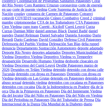
coopreco
Coordinación de Programas Sanitarios Patagones
Coral
del Río Negro
Coro Ramirez Urtazun
coronavirus
corte de energía
en sao
corte de puente viedma
Corte Suprema de Justicia de la
Nación
cosplay
costanera de Carmen de Patagones
Cotranvi
cotravili
COVID19 vacunación
Cráneo Combativo
Creed 2
criminal
mambo
criptomonedas
CTA de los Trabajadores
CTA Patagones
Ctep Viedma
cupo trans
Curetti - Kiciloff
Currú Leuvú
Curza
Curzas
Damian Miler
daniel antenao Black
Daniel Badié
daniel
paredes
Daniel Relmuan
Daniel Salvador
Daniela Agostino
Dario
Berardi
Dario Cardenas
David González
Defensa Civil Patagones
Defensoria del Pueblo Viedma
Delegación San Blas
delia ruppel
denuncia
Departamento Sustracción Automotores
deporte adaptado
Deporte Río Negro
deportes adaptados
Deportes Municipalidad de
Viedma
Deportivo Viedma
Deportivo Viedma vs Temperley
desaparición
Desarrollo Humano Viedma
desborde cloacales en
Viedma
Descenso del Currú Leuvú
Desfile Patagones marzo de
2026
Despidos en Telám Viedma
detenido
detenido con droga calle
Tucunán
detenido con droga en Patagones
Detenido con droga en
Viedma
detenido en Las Grutas
detenido en Patagones
detenido por
abuso sexual
detenido viedma
detenidos con cocaíana en Patagones
detenidos con cocaina
Día de la Independencia en Pradere
día de la
orca
Día de la Primavera en Patagones
Día del Inmigrante Viedma
día del locutor
Día del Niño en Patagones
Día del Niño en Viedma
Dia del Periodista en Patagones
Día del Trabajador de Prensa
Día
Internacional de la Danza
Día Mundial de la Diabetes
diario