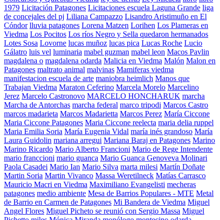
1979
Licitación Patagones
Licitaciones escuela Laguna Grande
liga
de concejales del pj
Liliana Campazzo
Lisandro Aristimuño en El
Cóndor
lluvia patagones
Lorena Matzen
Lorihen
Los Plameras en
Viedma
Los Pocitos
Los ríos Negro y Sella quedaron hermanados
Lotes Sosa
Lovorne
lucas muñoz
lucas pica
Lucas Roche
Lucio
Gálatro
luis vel
luminaria
mabel guzman
mabel leon
Macos Pavlin
magdalena o
magdalena odarda
Malicia en Viedma
Malón
Malon en
Patagones
maltrato animal
malvinas
Mamiferas viedma
manifestacion escuela de arte
maniobra heimlich
Manos que
Trabajan Viedma
Maraton Ceferino
Marcela Morelo
Marcelino
Jerez
Marcelo Castronovo
MARCELO HONCHARUK
marcha
Marcha de Antorchas
marcha federal
marco tripodi
Marcos Castro
marcos madarieta
Marcos Madarietta
Marcos Perez
María Ciccone
Maria Ciccone Patagones
Maria Ciccone reelecta
maria delia ruppel
Maria Emilia Soria
María Eugenia Vidal
maría inés grandoso
María
Laura Guidolin
mariana arregui
Mariana Baraj en Patagones
Marino
Marino Ricardo
Mario Alberto Francioni
Mario de Rege Intendente
mario franccioni
mario guanca
Mario Guanca Genoveva Molinari
Paola Casadei
Mario Ian
Mario Silva
marta milesi
Martín Doñate
Martin Soria
Martin Vivanco
Massa Weretilneck
Matías Carrasco
Mauricio Macri en Viedma
Maximiliano Evangelisti
mecheras
patagones
medio ambiente
Mesa de Barrios Populares - MTE
Metal
de Barrio en Carmen de Patagones
Mi Bandera de Viedma
Miguel
Angel Flores
Miguel Picheto se reunió con Sergio Massa
Miguel
Pichetto
miles
Mónica Miranda
monólogo
montecino odarda