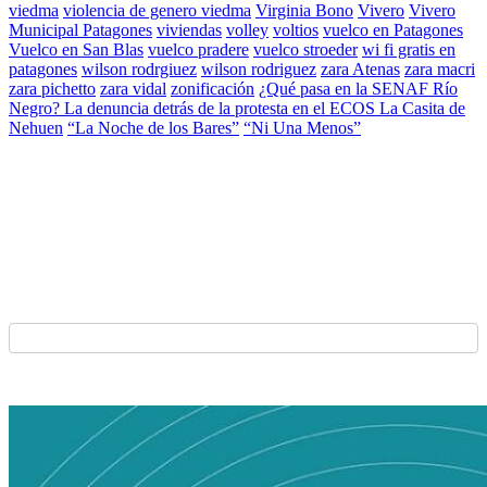
viedma
violencia de genero viedma
Virginia Bono
Vivero
Vivero
Municipal Patagones
viviendas
volley
voltios
vuelco en Patagones
Vuelco en San Blas
vuelco pradere
vuelco stroeder
wi fi gratis en
patagones
wilson rodrgiuez
wilson rodriguez
zara Atenas
zara macri
zara pichetto
zara vidal
zonificación
¿Qué pasa en la SENAF Río
Negro? La denuncia detrás de la protesta en el ECOS La Casita de
Nehuen
“La Noche de los Bares”
“Ni Una Menos”