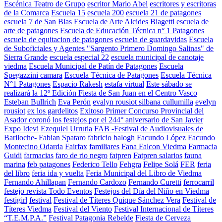
Escénica Teatro de Grupo
escritor Mario Abel
escritores y escritoras
de la Comarca
Escuela 15
escuela 200
escuela 21 de patagones
escuela 7 de San Blas
Escuela de Arte Alcides Biagetti
escuela de
arte de patagones
Escuela de Educación Técnica n° 1 Patagones
escuela de equitacion de patagones
escuela de guardavidas
Escuela
de Suboficiales y Agentes "Sargento Primero Domingo Salinas" de
Sierra Grande
escuela especial 22
escuela municipal de canotaje
viedma
Escuela Municipal de Patín de Patagones
Escuela
Spegazzini camara
Escuela Técnica de Patagones
Escuela Técnica
N°1 Patagones
Espacio Rakesh
estafa virtual
Este sábado se
realizará la 12º Edición Fiesta de San Juan en el Centro Vasco
Esteban Bullrich
Eva Perón
evalyn rousiot silbana cullumilla
evelyn
rousiot
ex los gardelitos
Exitoso Primer Concurso Provincial del
Asador coronó los festejos por el 244° aniversario de San Javier
Expo Idevi
Ezequiel Urrutia
FAB -Festival de Audiovisuales de
Bariloche-
Fabian Spataro
fabricio balogh
Facundo López
Facundo
Montecino Odarda
Fairfax
familiares
Fana Falcon Viedma
Farmacia
Guidi
farmacias
faro de rio negro
fatpren
Fatpren salarios
fauna
marina
feb patagones
Federico Tello
Fehgra
Felipe Solá
FER
feria
del libro
feria ida y vuelta
Feria Municipal del Libro de Viedma
Fernando Ahillapan
Fernando Cardozo
Fernando Curetti
ferrocarril
festejo revista Todo Eventos
Festejos del Día del Niño en Viedma
festigirl
festival
Festival de Títeres Quique Sánchez Vera
Festival de
Títeres Viedma
Festival del Viento
Festival Internacional de Títeres
“T.E.M.P.A.”
Festival Patagonia Rebelde
Fiesta de Cerveza