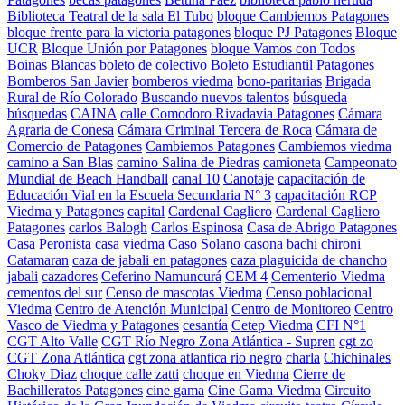
Biblioteca Teatral de la sala El Tubo
bloque Cambiemos Patagones
bloque frente para la victoria patagones
bloque PJ Patagones
Bloque
UCR
Bloque Unión por Patagones
bloque Vamos con Todos
Boinas Blancas
boleto de colectivo
Boleto Estudiantil Patagones
Bomberos San Javier
bomberos viedma
bono-paritarias
Brigada
Rural de Río Colorado
Buscando nuevos talentos
búsqueda
búsquedas
CAINA
calle Comodoro Rivadavia Patagones
Cámara
Agraria de Conesa
Cámara Criminal Tercera de Roca
Cámara de
Comercio de Patagones
Cambiemos Patagones
Cambiemos viedma
camino a San Blas
camino Salina de Piedras
camioneta
Campeonato
Mundial de Beach Handball
canal 10
Canotaje
capacitación de
Educación Vial en la Escuela Secundaria N° 3
capacitación RCP
Viedma y Patagones
capital
Cardenal Cagliero
Cardenal Cagliero
Patagones
carlos Balogh
Carlos Espinosa
Casa de Abrigo Patagones
Casa Peronista
casa viedma
Caso Solano
casona bachi chironi
Catamaran
caza de jabali en patagones
caza plaguicida de chancho
jabali
cazadores
Ceferino Namuncurá
CEM 4
Cementerio Viedma
cementos del sur
Censo de mascotas Viedma
Censo poblacional
Viedma
Centro de Atención Municipal
Centro de Monitoreo
Centro
Vasco de Viedma y Patagones
cesantía
Cetep Viedma
CFI N°1
CGT Alto Valle
CGT Río Negro Zona Atlántica - Supren
cgt zo
CGT Zona Atlántica
cgt zona atlantica rio negro
charla
Chichinales
Choky Diaz
choque calle zatti
choque en Viedma
Cierre de
Bachilleratos Patagones
cine gama
Cine Gama Viedma
Circuito