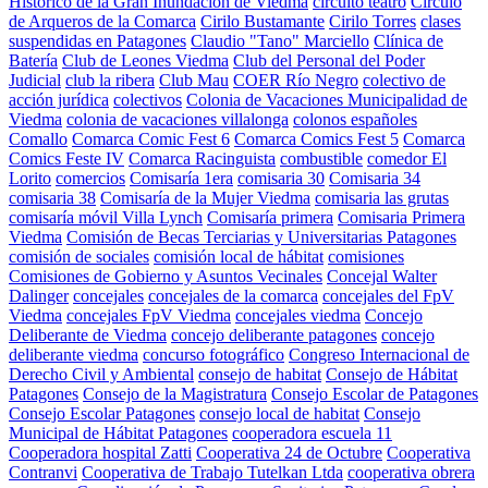
Histórico de la Gran Inundación de Viedma
circuito teatro
Círculo
de Arqueros de la Comarca
Cirilo Bustamante
Cirilo Torres
clases
suspendidas en Patagones
Claudio "Tano" Marciello
Clínica de
Batería
Club de Leones Viedma
Club del Personal del Poder
Judicial
club la ribera
Club Mau
COER Río Negro
colectivo de
acción jurídica
colectivos
Colonia de Vacaciones Municipalidad de
Viedma
colonia de vacaciones villalonga
colonos españoles
Comallo
Comarca Comic Fest 6
Comarca Comics Fest 5
Comarca
Comics Feste IV
Comarca Racinguista
combustible
comedor El
Lorito
comercios
Comisaría 1era
comisaria 30
Comisaria 34
comisaria 38
Comisaría de la Mujer Viedma
comisaria las grutas
comisaría móvil Villa Lynch
Comisaría primera
Comisaria Primera
Viedma
Comisión de Becas Terciarias y Universitarias Patagones
comisión de sociales
comisión local de hábitat
comisiones
Comisiones de Gobierno y Asuntos Vecinales
Concejal Walter
Dalinger
concejales
concejales de la comarca
concejales del FpV
Viedma
concejales FpV Viedma
concejales viedma
Concejo
Deliberante de Viedma
concejo deliberante patagones
concejo
deliberante viedma
concurso fotográfico
Congreso Internacional de
Derecho Civil y Ambiental
consejo de habitat
Consejo de Hábitat
Patagones
Consejo de la Magistratura
Consejo Escolar de Patagones
Consejo Escolar Patagones
consejo local de habitat
Consejo
Municipal de Hábitat Patagones
cooperadora escuela 11
Cooperadora hospital Zatti
Cooperativa 24 de Octubre
Cooperativa
Contranvi
Cooperativa de Trabajo Tutelkan Ltda
cooperativa obrera