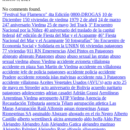
No comments found.
"Festival Sur Flamenco" 4ta Edición
0800-DROGAS
10 de
Diciembre
150 viviendas de viedma
1979
2 de abril
24 de marzo
247 aniversario Viedma
25 de mayo
3rd Track
3° Encuentro
Nacional por la Niñez
40 aniversario del traslado de la capital
federal
44º edición de Fiesta del Mar y el Acapamte
46° Fiesta
Nacional del Mar y el Acampante
50 fotografías”
5to Encuentro de
Economía Social y Solidaria en la UNRN
66 viviendas patagones
77 viviendas
911 RN Emergencias
Abel Pintos en Patagones
abigeato
abigeato Patagones
abuso
abuso sexual las grutas
abuso
sexual viedma
abuso Viedma
accidente avioneta villalonga
accidente en plaza San Martin de Viedma
accidente en villalonga
accidente jefe de policia patagones
accidente policia
accidente
Pradere
accidente rotonda islas malvinas
accidente ruta 3 Patagones
accidente villalonga
Aceites Vegetales Usados (AVU’s)
acto
acto 25
de mayo en Stroeder
acto aniversario de Bolivia
acuerdo paritario
patagones
adolescentes
adrian casadei
Adrián Grassi
Aerolíneas
Argentinas Viedma
aeropuerto
AFIP Viedma
Agencia de
Recaudación Tributaria
agencia Télam
agrupación atletica Las
Maras
Agrupación Raúl Alfonsin
aguas rionegrinas
Aguas
Rionegrinas SA
aguinaldo
Ahgzarn
ahogado en el río Negro
Alberto
Castillo
alberto weretilneck
alcira argumedo
aldo boffa
Aldo Pier
Alejandro
Alejandro Asis
Alejandro Gatica
alejandro marinao
Alejandro Palmieri
Alejandro Rost
alfonsín
allanamiento