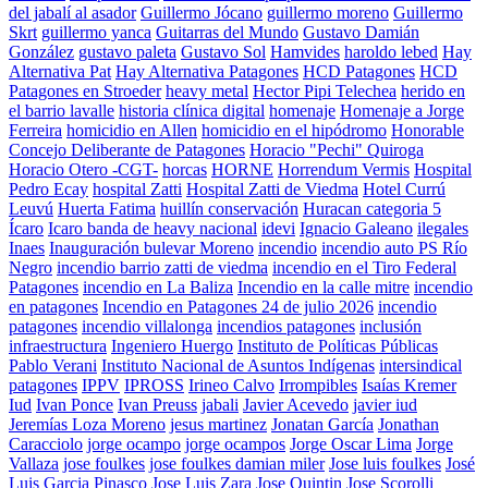
del jabalí al asador
Guillermo Jócano
guillermo moreno
Guillermo
Skrt
guillermo yanca
Guitarras del Mundo
Gustavo Damián
González
gustavo paleta
Gustavo Sol
Hamvides
haroldo lebed
Hay
Alternativa Pat
Hay Alternativa Patagones
HCD Patagones
HCD
Patagones en Stroeder
heavy metal
Hector Pipi Telechea
herido en
el barrio lavalle
historia clínica digital
homenaje
Homenaje a Jorge
Ferreira
homicidio en Allen
homicidio en el hipódromo
Honorable
Concejo Deliberante de Patagones
Horacio "Pechi" Quiroga
Horacio Otero -CGT-
horcas
HORNE
Horrendum Vermis
Hospital
Pedro Ecay
hospital Zatti
Hospital Zatti de Viedma
Hotel Currú
Leuvú
Huerta Fatima
huillín conservación
Huracan categoria 5
Ícaro
Icaro banda de heavy nacional
idevi
Ignacio Galeano
ilegales
Inaes
Inauguración bulevar Moreno
incendio
incendio auto PS Río
Negro
incendio barrio zatti de viedma
incendio en el Tiro Federal
Patagones
incendio en La Baliza
Incendio en la calle mitre
incendio
en patagones
Incendio en Patagones 24 de julio 2026
incendio
patagones
incendio villalonga
incendios patagones
inclusión
infraestructura
Ingeniero Huergo
Instituto de Políticas Públicas
Pablo Verani
Instituto Nacional de Asuntos Indígenas
intersindical
patagones
IPPV
IPROSS
Irineo Calvo
Irrompibles
Isaías Kremer
Iud
Ivan Ponce
Ivan Preuss
jabali
Javier Acevedo
javier iud
Jeremías Loza Moreno
jesus martinez
Jonatan García
Jonathan
Caracciolo
jorge ocampo
jorge ocampos
Jorge Oscar Lima
Jorge
Vallaza
jose foulkes
jose foulkes damian miler
Jose luis foulkes
José
Luis Garcia Pinasco
Jose Luis Zara
Jose Quintin
Jose Scorolli