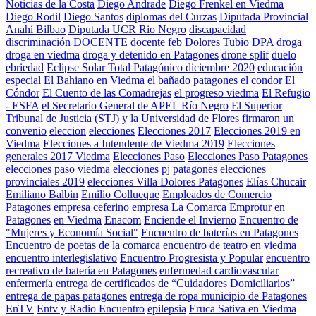
Noticias de la Costa
Diego Andrade
Diego Frenkel en Viedma
Diego Rodil
Diego Santos
diplomas del Curzas
Diputada Provincial
Anahí Bilbao
Diputada UCR Rio Negro
discapacidad
discriminación
DOCENTE
docente feb
Dolores Tubio
DPA
droga
droga en viedma
droga y detenido en Patagones
drone splif
duelo
ebriedad
Eclipse Solar Total Patagónico diciembre 2020
educación
especial
El Bahiano en Viedma
el bañado patagones
el condor
El
Cóndor
El Cuento de las Comadrejas
el progreso viedma
El Refugio
- ESFA
el Secretario General de APEL Río Negro
El Superior
Tribunal de Justicia (STJ) y la Universidad de Flores firmaron un
convenio
eleccion
elecciones
Elecciones 2017
Elecciones 2019 en
Viedma
Elecciones a Intendente de Viedma 2019
Elecciones
generales 2017 Viedma
Elecciones Paso
Elecciones Paso Patagones
elecciones paso viedma
elecciones pj patagones
elecciones
provinciales 2019
elecciones Villa Dolores Patagones
Elías Chucair
Emiliano Balbin
Emilio Collueque
Empleados de Comercio
Patagones
empresa ceferino
empresa La Comarca
Emprotur
en
Patagones
en Viedma
Enacom
Enciende el Invierno
Encuentro de
"Mujeres y Economía Social"
Encuentro de baterías en Patagones
Encuentro de poetas de la comarca
encuentro de teatro en viedma
encuentro interlegislativo
Encuentro Progresista y Popular
encuentro
recreativo de batería en Patagones
enfermedad cardiovascular
enfermería
entrega de certificados de “Cuidadores Domiciliarios”
entrega de papas patagones
entrega de ropa municipio de Patagones
EnTV
Entv y Radio Encuentro
epilepsia
Eruca Sativa en Viedma