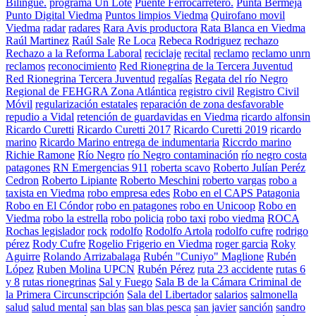
Bilingüe.
programa Un Lote
Puente Ferrocarretero.
Punta Bermeja
Punto Digital Viedma
Puntos limpios Viedma
Quirofano movil
Viedma
radar
radares
Rara Avis productora
Rata Blanca en Viedma
Raúl Martinez
Raúl Sale
Re Loca
Rebeca Rodriguez
rechazo
Rechazo a la Reforma Laboral
reciclaje
recital
reclamo
reclamo unrn
reclamos
reconocimiento
Red Rionegrina de la Tercera Juventud
Red Rionegrina Tercera Juventud
regalías
Regata del río Negro
Regional de FEHGRA Zona Atlántica
registro civil
Registro Civil
Móvil
regularización estatales
reparación de zona desfavorable
repudio a Vidal
retención de guardavidas en Viedma
ricardo alfonsin
Ricardo Curetti
Ricardo Curetti 2017
Ricardo Curetti 2019
ricardo
marino
Ricardo Marino entrega de indumentaria
Riccrdo marino
Richie Ramone
Río Negro
río Negro contaminación
río negro costa
patagones
RN Emergencias 911
roberta scavo
Roberto Julían Peréz
Cedron
Roberto Lipiante
Roberto Meschini
roberto vargas
robo a
taxista en Viedma
robo empresa edes
Robo en el CAPS Patagonia
Robo en El Cóndor
robo en patagones
robo en Unicoop
Robo en
Viedma
robo la estrella
robo policia
robo taxi
robo viedma
ROCA
Rochas legislador
rock
rodolfo
Rodolfo Artola
rodolfo cufre
rodrigo
pérez
Rody Cufre
Rogelio Frigerio en Viedma
roger garcia
Roky
Aguirre
Rolando Arrizabalaga
Rubén "Cuniyo" Maglione
Rubén
López
Ruben Molina UPCN
Rubén Pérez
ruta 23 accidente
rutas 6
y 8
rutas rionegrinas
Sal y Fuego
Sala B de la Cámara Criminal de
la Primera Circunscripción
Sala del Libertador
salarios
salmonella
salud
salud mental
san blas
san blas pesca
san javier
sanción
sandro