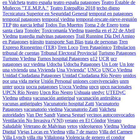
en Valcheta
teatro españa
teatro españa patagones
Teatro Estable de
Muñecos "T.E.M.P.A."
Teatro EstepaRio 2018
techo digno
Tecnicatura Superior en Seguridad General
temporal en patagones
temporal patagones
temporal viedma
temporal-rescate-nieve-reguión
TEP
tito garcia lethal
Todos Tus Muertos
Toma 2 de Enero
toma
santa clara
Tonolec
Toxicomanía Viedma
tragedia en el 22 de Abril
Viedma
tragedia malvinas patagones
Trail Running Día Del Amigo
en Patagones
tránsito
transporte San Blas
trata de personas
Tren
Expreso Rionegrino (TER)
Tren Loco
Tren Patagónico
Tribulacion
tribunal de cuentas
Tribunal Electoral Provincial
Turismo Patagones
Turismo VIedma
Turnos hospital Patagones
u12
UCR
ucr
patagones
ucr viedma
Udocba
Udocba Patagones
Un Lote
Un lote
una vivienda
una Vivienda
Una Vivienda"
UNCo
UNCo Viedma
Unidad Ciudadana Patagones
Unidad Ciudadana Río Negro
unidos
por una vida mejor
Unión Personal
uniones convivenciales
unrn
unter
uocra
uocra patagones
Uocra Viedma
upcn
upcn nacionales
UPCN Río Negro
Upcn Rio Negro
Ushuaia
utedyc
UTEDyC
Viedma
uthgra
vacunación antigripal
vacunación antirrábica
vacunas antigripales
Vacunatorio hospital Zatti
Vacunatorio
Patagones
vacunatorio viedma
Vacunatorio Zatti
Valcheta
autoridades
Van Der Sandt
Vanesa Seguel
vecinos autoconvocados
Ventilación No Invasiva (VNI)
verano en El Cóndor
Verano
Saludable
Veterano de Malvinas
vetos
videojuegos
Viedma
Viedma
Digital
Viejas Locas en Viedma
villa 7 de marzo
Villa del Carmen
Villa Lynch
villa rita
Villalonga
Violencia de genero el condor