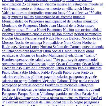
movilizacion 25 de junio en Viedma
muerte en Patagones
muerte en
villa lynch
muerto en Patagones
muerto en villa lynch
Muerto
Valcheta
muestra fotográfica
muestra fotográfica colectiva “50 años
mujer
mujeres
multas
Muncipalidad de Viedma
mundial
Municipalidad de Patagones
municipalidad de viedma
municipio
Municipio de Patagones
Murió Juan Manuel de la Sota
museo
Cagliero
museo Emma Nozzi Patagones
Nación
narcocriminalidad
viedma
narcotrafico choele choel
nelson montes
nelson namuncura
Nicolás García
Nicolas Peral
Nilda Nervi de Belloso
Noche de los
Museos
Noche de milonga
Nompalidece
Nora Cader
Norberto
Rodriguez
Norina Lopez
Nuestra Señora del Carmen
nueva rotonda
en Patagones
obra procrear
Obra Social Unión Personal
obras
paralizadas
Oficina de Empleo Municipal
Ojeda
Omar "Cacho"
Ramirez
operativo de salud visual "Ver para seguir aprendiendo"
organizaciones sindicales patagones
Oscar Collueque
Oscar Meilán
Oscar Veloso
Osvaldo Rampellotto
Pablo Barreno
Pablo Cifuentes
Pablo Diaz
Pablo Melano
Pablo Porcelli
Pablo Soler
Pago de
salarios empleados públicos
pago de salarios patagones
pago de
salarios río negro
Palmieri Alejandro
Paloma Tubio
paola casadei
paraepade
paritarias docente
Paritarias municipales Patagones
Paritarias Patagones
paritarias patagones 2017
Parlamento Juvenil
Patagones
Parque Eolico Villalonga
partido socialista
Pasaje San
José de Mayo Patagones
Pase a planta municipales Viedma
Pasó el
4° Festival Internacional de Cine Social del Río Negro
patagones