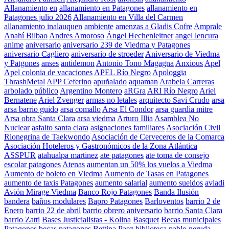
Allanamiento en
allanamiento en Patagones
allanamiento en
Patagones julio 2026
Allanamiento en Villa del Carmen
allanamiento inalauquen
ambiente
amenzas a Gladis Cofre
Amprale
Anahí Bilbao
Andres Amoroso
Ángel Hechenleitner
angel lencura
anime
aniversario
aniversario 239 de Viedma y Patagones
aniversario Cagliero
aniversario de stroeder
Aniversario de Viedma
y Patgones
anses
antidemon
Antonio Tono Magagna
Anxious
Apel
Apel colonia de vacaciones
APEL Río Negro
Apologgia
ThrashMetal
APP Ceferino
apuñalado
aquaman
Arabela Carreras
arbolado público
Argentino Montero
aRGra
ARI Río Negro
Ariel
Bernatene
Ariel Zvenger
armas no letales
arquitecto Savi Crudo
arsa
arsa barrio guido
arsa comallo
Arsa El Condor
arsa guardia mitre
Arsa obra Santa Clara
arsa viedma
Arturo Illia
Asamblea No
Nuclear
asfalto santa clara
asignaciones familiares
Asociación Civil
Rionegrina de Taekwondo
Asociación de Cerveceros de la Comarca
Asociación Hoteleros y Gastronómicos de la Zona Atlántica
ASSPUR
atahualpa martinez
ate patagones
ate toma de consejo
escolar patagones
Atenas
aumentan un 50% los vuelos a Viedma
Aumento de boleto en Viedma
Aumento de Tasas en Patagones
aumento de taxis Patagones
aumento salarial
aumento sueldos
aviadi
Avión Mirage Viedma
Banco Rojo Patagones
Banda Ilusión
bandera
baños modulares
Bapro Patagones
Barloventos
barrio 2 de
Enero
barrio 22 de abril
barrio obrero aniversario
barrio Santa Clara
barrio Zatti
Bases Justicialistas - Kolina
Basquet
Becas municipales
Patagones
becas patagones
Bettina Paez
biblioteca pablo neruda