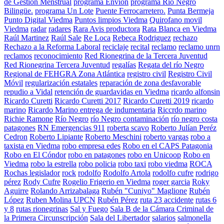
de Gestión Menstrual
programa Envion
programa Río Negro
Bilingüe.
programa Un Lote
Puente Ferrocarretero.
Punta Bermeja
Punto Digital Viedma
Puntos limpios Viedma
Quirofano movil
Viedma
radar
radares
Rara Avis productora
Rata Blanca en Viedma
Raúl Martinez
Raúl Sale
Re Loca
Rebeca Rodriguez
rechazo
Rechazo a la Reforma Laboral
reciclaje
recital
reclamo
reclamo unrn
reclamos
reconocimiento
Red Rionegrina de la Tercera Juventud
Red Rionegrina Tercera Juventud
regalías
Regata del río Negro
Regional de FEHGRA Zona Atlántica
registro civil
Registro Civil
Móvil
regularización estatales
reparación de zona desfavorable
repudio a Vidal
retención de guardavidas en Viedma
ricardo alfonsin
Ricardo Curetti
Ricardo Curetti 2017
Ricardo Curetti 2019
ricardo
marino
Ricardo Marino entrega de indumentaria
Riccrdo marino
Richie Ramone
Río Negro
río Negro contaminación
río negro costa
patagones
RN Emergencias 911
roberta scavo
Roberto Julían Peréz
Cedron
Roberto Lipiante
Roberto Meschini
roberto vargas
robo a
taxista en Viedma
robo empresa edes
Robo en el CAPS Patagonia
Robo en El Cóndor
robo en patagones
robo en Unicoop
Robo en
Viedma
robo la estrella
robo policia
robo taxi
robo viedma
ROCA
Rochas legislador
rock
rodolfo
Rodolfo Artola
rodolfo cufre
rodrigo
pérez
Rody Cufre
Rogelio Frigerio en Viedma
roger garcia
Roky
Aguirre
Rolando Arrizabalaga
Rubén "Cuniyo" Maglione
Rubén
López
Ruben Molina UPCN
Rubén Pérez
ruta 23 accidente
rutas 6
y 8
rutas rionegrinas
Sal y Fuego
Sala B de la Cámara Criminal de
la Primera Circunscripción
Sala del Libertador
salarios
salmonella