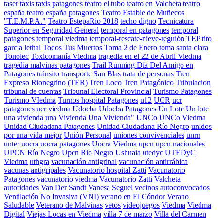
taser
taxis
taxis patagones
teatro el tubo
teatro en Valcheta
teatro
españa
teatro españa patagones
Teatro Estable de Muñecos
"T.E.M.P.A."
Teatro EstepaRio 2018
techo digno
Tecnicatura
Superior en Seguridad General
temporal en patagones
temporal
patagones
temporal viedma
temporal-rescate-nieve-reguión
TEP
tito
garcia lethal
Todos Tus Muertos
Toma 2 de Enero
toma santa clara
Tonolec
Toxicomanía Viedma
tragedia en el 22 de Abril Viedma
tragedia malvinas patagones
Trail Running Día Del Amigo en
Patagones
tránsito
transporte San Blas
trata de personas
Tren
Expreso Rionegrino (TER)
Tren Loco
Tren Patagónico
Tribulacion
tribunal de cuentas
Tribunal Electoral Provincial
Turismo Patagones
Turismo VIedma
Turnos hospital Patagones
u12
UCR
ucr
patagones
ucr viedma
Udocba
Udocba Patagones
Un Lote
Un lote
una vivienda
una Vivienda
Una Vivienda"
UNCo
UNCo Viedma
Unidad Ciudadana Patagones
Unidad Ciudadana Río Negro
unidos
por una vida mejor
Unión Personal
uniones convivenciales
unrn
unter
uocra
uocra patagones
Uocra Viedma
upcn
upcn nacionales
UPCN Río Negro
Upcn Rio Negro
Ushuaia
utedyc
UTEDyC
Viedma
uthgra
vacunación antigripal
vacunación antirrábica
vacunas antigripales
Vacunatorio hospital Zatti
Vacunatorio
Patagones
vacunatorio viedma
Vacunatorio Zatti
Valcheta
autoridades
Van Der Sandt
Vanesa Seguel
vecinos autoconvocados
Ventilación No Invasiva (VNI)
verano en El Cóndor
Verano
Saludable
Veterano de Malvinas
vetos
videojuegos
Viedma
Viedma
Digital
Viejas Locas en Viedma
villa 7 de marzo
Villa del Carmen