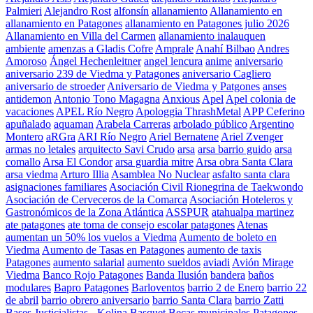
Palmieri
Alejandro Rost
alfonsín
allanamiento
Allanamiento en
allanamiento en Patagones
allanamiento en Patagones julio 2026
Allanamiento en Villa del Carmen
allanamiento inalauquen
ambiente
amenzas a Gladis Cofre
Amprale
Anahí Bilbao
Andres
Amoroso
Ángel Hechenleitner
angel lencura
anime
aniversario
aniversario 239 de Viedma y Patagones
aniversario Cagliero
aniversario de stroeder
Aniversario de Viedma y Patgones
anses
antidemon
Antonio Tono Magagna
Anxious
Apel
Apel colonia de
vacaciones
APEL Río Negro
Apologgia ThrashMetal
APP Ceferino
apuñalado
aquaman
Arabela Carreras
arbolado público
Argentino
Montero
aRGra
ARI Río Negro
Ariel Bernatene
Ariel Zvenger
armas no letales
arquitecto Savi Crudo
arsa
arsa barrio guido
arsa
comallo
Arsa El Condor
arsa guardia mitre
Arsa obra Santa Clara
arsa viedma
Arturo Illia
Asamblea No Nuclear
asfalto santa clara
asignaciones familiares
Asociación Civil Rionegrina de Taekwondo
Asociación de Cerveceros de la Comarca
Asociación Hoteleros y
Gastronómicos de la Zona Atlántica
ASSPUR
atahualpa martinez
ate patagones
ate toma de consejo escolar patagones
Atenas
aumentan un 50% los vuelos a Viedma
Aumento de boleto en
Viedma
Aumento de Tasas en Patagones
aumento de taxis
Patagones
aumento salarial
aumento sueldos
aviadi
Avión Mirage
Viedma
Banco Rojo Patagones
Banda Ilusión
bandera
baños
modulares
Bapro Patagones
Barloventos
barrio 2 de Enero
barrio 22
de abril
barrio obrero aniversario
barrio Santa Clara
barrio Zatti
Bases Justicialistas - Kolina
Basquet
Becas municipales Patagones