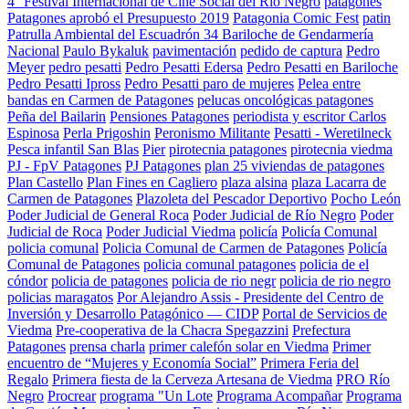
4° Festival Internacional de Cine Social del Río Negro
patagones
Patagones aprobó el Presupuesto 2019
Patagonia Comic Fest
patin
Patrulla Ambiental del Escuadrón 34 Bariloche de Gendarmería
Nacional
Paulo Bykaluk
pavimentación
pedido de captura
Pedro
Meyer
pedro pesatti
Pedro Pesatti Edersa
Pedro Pesatti en Bariloche
Pedro Pesatti Ipross
Pedro Pesatti paro de mujeres
Pelea entre
bandas en Carmen de Patagones
pelucas oncológicas patagones
Peña del Bailarin
Pensiones Patagones
periodista y escritor Carlos
Espinosa
Perla Prigoshin
Peronismo Militante
Pesatti - Weretilneck
Pesca infantil San Blas
Pier
pirotecnia patagones
pirotecnia viedma
PJ - FpV Patagones
PJ Patagones
plan 25 viviendas de patagones
Plan Castello
Plan Fines en Cagliero
plaza alsina
plaza Lacarra de
Carmen de Patagones
Plazoleta del Pescador Deportivo
Pocho León
Poder Judicial de General Roca
Poder Judicial de Río Negro
Poder
Judicial de Roca
Poder Judicial Viedma
policía
Policía Comunal
policia comunal
Policia Comunal de Carmen de Patagones
Policía
Comunal de Patagones
policia comunal patagones
policia de el
cóndor
policia de patagones
policia de rio negr
policia de rio negro
policias maragatos
Por Alejandro Assis - Presidente del Centro de
Inversión y Desarrollo Patagónico — CIDP
Portal de Servicios de
Viedma
Pre-cooperativa de la Chacra Spegazzini
Prefectura
Patagones
prensa charla
primer calefón solar en Viedma
Primer
encuentro de “Mujeres y Economía Social”
Primera Feria del
Regalo
Primera fiesta de la Cerveza Artesana de Viedma
PRO Río
Negro
Procrear
programa "Un Lote
Programa Acompañar
Programa