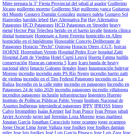
Mitre prepara la 3° Fiesta Provincial del jabalí al asador
Guillermo
Jócano
guillermo moreno
Guillermo Skrt
guillermo yanca
Guitarras
del Mundo
Gustavo Damián González
gustavo paleta
Gustavo Sol
Hamvides
haroldo lebed
Hay Alternativa Pat
Hay Alternativa
Patagones
HCD Patagones
HCD Patagones en Stroeder
heavy
metal
Hector Pipi Telechea
herido en el barrio lavalle
historia clínica
digital
homenaje
Homenaje a Jorge Ferreira
homicidio en Allen
homicidio en el hipódromo
Honorable Concejo Deliberante de
Patagones
Horacio "Pechi" Quiroga
Horacio Otero -CGT-
horcas
HORNE
Horrendum Vermis
Hospital Pedro Ecay
hospital Zatti
Hospital Zatti de Viedma
Hotel Currú Leuvú
Huerta Fatima
huillín
conservación
Huracan categoria 5
Ícaro
Icaro banda de heavy
nacional
idevi
Ignacio Galeano
ilegales
Inaes
Inauguración bulevar
Moreno
incendio
incendio auto PS Río Negro
incendio barrio zatti
de viedma
incendio en el Tiro Federal Patagones
incendio en La
Baliza
Incendio en la calle mitre
incendio en patagones
Incendio en
Patagones 24 de julio 2026
incendio patagones
incendio villalonga
incendios patagones
inclusión
infraestructura
Ingeniero Huergo
Instituto de Políticas Públicas Pablo Verani
Instituto Nacional de
Asuntos Indígenas
intersindical patagones
IPPV
IPROSS
Irineo
Calvo
Irrompibles
Isaías Kremer
Iud
Ivan Ponce
Ivan Preuss
jabali
Javier Acevedo
javier iud
Jeremías Loza Moreno
jesus martinez
Jonatan García
Jonathan Caracciolo
jorge ocampo
jorge ocampos
Jorge Oscar Lima
Jorge Vallaza
jose foulkes
jose foulkes damian
miler
Jose luis foulkes
José Luis Garcia Pinasco
Jose Luis Zara
Jose