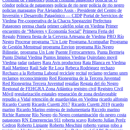
cóndor
policia de patagones
policia de rio negr
policia de rio negro
policias maragatos
Por Alejandro Assis - Presidente del Centro de
Inversión y Desarrollo Patagónico — CIDP
Portal de Servicios de
Viedma
Pre-cooperativa de la Chacra Spegazzini
Prefectura
Patagones
prensa charla
primer calefón solar en Viedma
Primer
encuentro de “Mujeres y Economía Social”
Primera Feria del
Regalo
Primera fiesta de la Cerveza Artesana de Viedma
PRO Río
Negro
Procrear
programa "Un Lote
Programa Acompañar
Programa
de Gestión Menstrual
programa Envion
programa Río Negro
Bilingüe.
programa Un Lote
Puente Ferrocarretero.
Punta Bermeja
Punto Digital Viedma
Puntos limpios Viedma
Quirofano movil
Viedma
radar
radares
Rara Avis productora
Rata Blanca en Viedma
Raúl Martinez
Raúl Sale
Re Loca
Rebeca Rodriguez
rechazo
Rechazo a la Reforma Laboral
reciclaje
recital
reclamo
reclamo unrn
reclamos
reconocimiento
Red Rionegrina de la Tercera Juventud
Red Rionegrina Tercera Juventud
regalías
Regata del río Negro
Regional de FEHGRA Zona Atlántica
registro civil
Registro Civil
Móvil
regularización estatales
reparación de zona desfavorable
repudio a Vidal
retención de guardavidas en Viedma
ricardo alfonsin
Ricardo Curetti
Ricardo Curetti 2017
Ricardo Curetti 2019
ricardo
marino
Ricardo Marino entrega de indumentaria
Riccrdo marino
Richie Ramone
Río Negro
río Negro contaminación
río negro costa
patagones
RN Emergencias 911
roberta scavo
Roberto Julían Peréz
Cedron
Roberto Lipiante
Roberto Meschini
roberto vargas
robo a