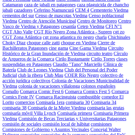
Catamaran
caza de jabali en patagones
caza plaguicida de chancho
jabali
cazadores
Ceferino Namuncurá
CEM 4
Cementerio Viedma
cementos del sur
Censo de mascotas Viedma
Censo poblacional
Viedma
Centro de Atención Municipal
Centro de Monitoreo
Centro
Vasco de Viedma y Patagones
cesantía
Cetep Viedma
CFI N°1
CGT Alto Valle
CGT Río Negro Zona Atlántica - Supren
cgt zo
CGT Zona Atlántica
cgt zona atlantica rio negro
charla
Chichinales
Choky Diaz
choque calle zatti
choque en Viedma
Cierre de
Bachilleratos Patagones
cine gama
Cine Gama Viedma
Circuito
Histórico de la Gran Inundación de Viedma
circuito teatro
Círculo
de Arqueros de la Comarca
Cirilo Bustamante
Cirilo Torres
clases
suspendidas en Patagones
Claudio "Tano" Marciello
Clínica de
Batería
Club de Leones Viedma
Club del Personal del Poder
Judicial
club la ribera
Club Mau
COER Río Negro
colectivo de
acción jurídica
colectivos
Colonia de Vacaciones Municipalidad de
Viedma
colonia de vacaciones villalonga
colonos españoles
Comallo
Comarca Comic Fest 6
Comarca Comics Fest 5
Comarca
Comics Feste IV
Comarca Racinguista
combustible
comedor El
Lorito
comercios
Comisaría 1era
comisaria 30
Comisaria 34
comisaria 38
Comisaría de la Mujer Viedma
comisaria las grutas
comisaría móvil Villa Lynch
Comisaría primera
Comisaria Primera
Viedma
Comisión de Becas Terciarias y Universitarias Patagones
comisión de sociales
comisión local de hábitat
comisiones
Comisiones de Gobierno y Asuntos Vecinales
Concejal Walter
Dalinger
concejales
concejales de la comarca
concejales del FpV