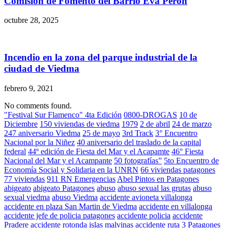
Comisión de Fomento del Barrio Eva Perón
octubre 28, 2025
Incendio en la zona del parque industrial de la
ciudad de Viedma
febrero 9, 2021
No comments found.
"Festival Sur Flamenco" 4ta Edición
0800-DROGAS
10 de
Diciembre
150 viviendas de viedma
1979
2 de abril
24 de marzo
247 aniversario Viedma
25 de mayo
3rd Track
3° Encuentro
Nacional por la Niñez
40 aniversario del traslado de la capital
federal
44º edición de Fiesta del Mar y el Acapamte
46° Fiesta
Nacional del Mar y el Acampante
50 fotografías”
5to Encuentro de
Economía Social y Solidaria en la UNRN
66 viviendas patagones
77 viviendas
911 RN Emergencias
Abel Pintos en Patagones
abigeato
abigeato Patagones
abuso
abuso sexual las grutas
abuso
sexual viedma
abuso Viedma
accidente avioneta villalonga
accidente en plaza San Martin de Viedma
accidente en villalonga
accidente jefe de policia patagones
accidente policia
accidente
Pradere
accidente rotonda islas malvinas
accidente ruta 3 Patagones