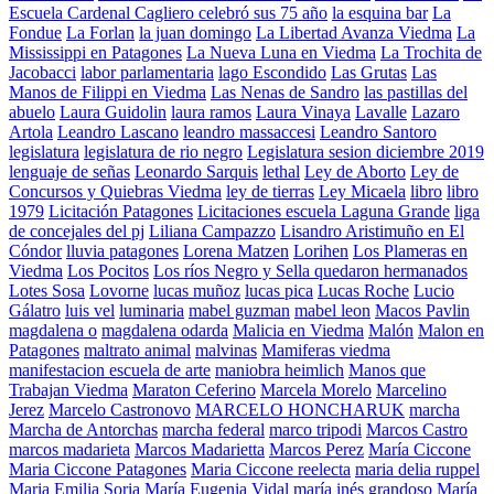
Escuela Cardenal Cagliero celebró sus 75 año
la esquina bar
La
Fondue
La Forlan
la juan domingo
La Libertad Avanza Viedma
La
Mississippi en Patagones
La Nueva Luna en Viedma
La Trochita de
Jacobacci
labor parlamentaria
lago Escondido
Las Grutas
Las
Manos de Filippi en Viedma
Las Nenas de Sandro
las pastillas del
abuelo
Laura Guidolin
laura ramos
Laura Vinaya
Lavalle
Lazaro
Artola
Leandro Lascano
leandro massaccesi
Leandro Santoro
legislatura
legislatura de rio negro
Legislatura sesion diciembre 2019
lenguaje de señas
Leonardo Sarquis
lethal
Ley de Aborto
Ley de
Concursos y Quiebras Viedma
ley de tierras
Ley Micaela
libro
libro
1979
Licitación Patagones
Licitaciones escuela Laguna Grande
liga
de concejales del pj
Liliana Campazzo
Lisandro Aristimuño en El
Cóndor
lluvia patagones
Lorena Matzen
Lorihen
Los Plameras en
Viedma
Los Pocitos
Los ríos Negro y Sella quedaron hermanados
Lotes Sosa
Lovorne
lucas muñoz
lucas pica
Lucas Roche
Lucio
Gálatro
luis vel
luminaria
mabel guzman
mabel leon
Macos Pavlin
magdalena o
magdalena odarda
Malicia en Viedma
Malón
Malon en
Patagones
maltrato animal
malvinas
Mamiferas viedma
manifestacion escuela de arte
maniobra heimlich
Manos que
Trabajan Viedma
Maraton Ceferino
Marcela Morelo
Marcelino
Jerez
Marcelo Castronovo
MARCELO HONCHARUK
marcha
Marcha de Antorchas
marcha federal
marco tripodi
Marcos Castro
marcos madarieta
Marcos Madarietta
Marcos Perez
María Ciccone
Maria Ciccone Patagones
Maria Ciccone reelecta
maria delia ruppel
Maria Emilia Soria
María Eugenia Vidal
maría inés grandoso
María