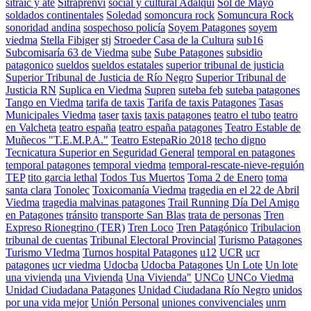
sitraic y ate
Sitraprenvi
social y cultural Adalquí
Sol de Mayo
soldados continentales
Soledad
somoncura rock
Somuncura Rock
sonoridad andina
sospechoso policía
Soyem Patagones
soyem
viedma
Stella Fibiger
stj
Stroeder Casa de la Cultura
sub16
Subcomisaría 63 de Viedma
sube
Sube Patagones
subsidio
patagonico
sueldos
sueldos estatales
superior tribunal de justicia
Superior Tribunal de Justicia de Río Negro
Superior Tribunal de
Justicia RN
Suplica en Viedma
Supren
suteba feb
suteba patagones
Tango en Viedma
tarifa de taxis
Tarifa de taxis Patagones
Tasas
Municipales Viedma
taser
taxis
taxis patagones
teatro el tubo
teatro
en Valcheta
teatro españa
teatro españa patagones
Teatro Estable de
Muñecos "T.E.M.P.A."
Teatro EstepaRio 2018
techo digno
Tecnicatura Superior en Seguridad General
temporal en patagones
temporal patagones
temporal viedma
temporal-rescate-nieve-reguión
TEP
tito garcia lethal
Todos Tus Muertos
Toma 2 de Enero
toma
santa clara
Tonolec
Toxicomanía Viedma
tragedia en el 22 de Abril
Viedma
tragedia malvinas patagones
Trail Running Día Del Amigo
en Patagones
tránsito
transporte San Blas
trata de personas
Tren
Expreso Rionegrino (TER)
Tren Loco
Tren Patagónico
Tribulacion
tribunal de cuentas
Tribunal Electoral Provincial
Turismo Patagones
Turismo VIedma
Turnos hospital Patagones
u12
UCR
ucr
patagones
ucr viedma
Udocba
Udocba Patagones
Un Lote
Un lote
una vivienda
una Vivienda
Una Vivienda"
UNCo
UNCo Viedma
Unidad Ciudadana Patagones
Unidad Ciudadana Río Negro
unidos
por una vida mejor
Unión Personal
uniones convivenciales
unrn