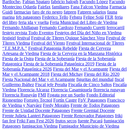
Bariloche-
Fabian Spataro
fabricio balogh
Facundo López
Facundo
Montecino Odarda
Fairfax
familiares
Fana Falcon Viedma
Farmacia
Guidi
farmacias
faro de rio negro
fatpren
Fatpren salarios
fauna
marina
feb patagones
Federico Tello
Fehgra
Felipe Solá
FER
feria
del libro
feria ida y vuelta
Feria Municipal del Libro de Viedma
Fernando Ahillapan
Fernando Cardozo
Fernando Curetti
ferrocarril
festejo revista Todo Eventos
Festejos del Día del Niño en Viedma
festigirl
festival
Festival de Títeres Quique Sánchez Vera
Festival de
Títeres Viedma
Festival del Viento
Festival Internacional de Títeres
“T.E.M.P.A.”
Festival Patagonia Rebelde
Fiesta de Cerveza
Artesana de Viedma
Fiesta de la Cerveza en la Manzana Histórica
Fiesta de la Ostra
Fiesta de la Soberanía
Fiesta de la Soberanía
Patagonica
Fiesta de la Soberanía Patagónica 2019
Fiesta de la
Soberanía Patagónica 2026
Fiesta del Mar y el Acampante
Fiesta del
Mar y el Acampante 2018
Fiesta del Michay
Fiesta del Río 2020
Fiesta Nacional del Mar y el Acampante
figuritas del mundial
fiscal
Guillermo Ibáñez
Fiscal jefe Peralta
Fiscalía de Cinco Saltos
Fiscalía
Viedma
Florencia Alcaraz
Florencia Casamiquela
florencia rupayan
Florencia Rupayán
FMI
Fogata por un Sueño
Fondo Editorial
Rionegrino
Forrajes Tecnol
Fortín Castre
FpV Patagones
Francisco
de Viedma y Narváez
Fredy Morales
Frente de Todos Patagones
Frente de Unidad Docente Patagones
Frente Gremial Docente
Frente Julieta Lanteri Patagones
Frente Renovador Patagones
friki
fan fest
Friki Fans Fest 2026
frutos secos
fuente Pucará
fumigación
Patagones
fumigacion Viedma
Fumigador Municipio de Viedma