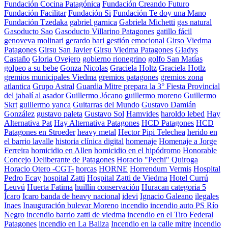
Fundación Cocina Patagónica
Fundación Creando Futuro
Fundación Facilitar
Fundación Si
Fundación Te doy una Mano
Fundación Tzedaka
gabriel garnica
Gabriela Michetti
gas natural
Gasoducto Sao
Gasoducto Villarino Patagones
gatillo fácil
genoveva molinari
gerardo bari
gestión emocional
Girso Viedma
Patagones
Girsu San Javier
Girsu Viedma Patagones
Gladys
Castaño
Gloria Ovejero
gobierno rionegrino
golfo San Matías
golpeo a su bebe
Gonza Nicolas
Graciela Holtz
Graciela Hotlz
gremios municipales Viedma
gremios patagones
gremios zona
atlantica
Grupo Astral
Guardia Mitre prepara la 3° Fiesta Provincial
del jabalí al asador
Guillermo Jócano
guillermo moreno
Guillermo
Skrt
guillermo yanca
Guitarras del Mundo
Gustavo Damián
González
gustavo paleta
Gustavo Sol
Hamvides
haroldo lebed
Hay
Alternativa Pat
Hay Alternativa Patagones
HCD Patagones
HCD
Patagones en Stroeder
heavy metal
Hector Pipi Telechea
herido en
el barrio lavalle
historia clínica digital
homenaje
Homenaje a Jorge
Ferreira
homicidio en Allen
homicidio en el hipódromo
Honorable
Concejo Deliberante de Patagones
Horacio "Pechi" Quiroga
Horacio Otero -CGT-
horcas
HORNE
Horrendum Vermis
Hospital
Pedro Ecay
hospital Zatti
Hospital Zatti de Viedma
Hotel Currú
Leuvú
Huerta Fatima
huillín conservación
Huracan categoria 5
Ícaro
Icaro banda de heavy nacional
idevi
Ignacio Galeano
ilegales
Inaes
Inauguración bulevar Moreno
incendio
incendio auto PS Río
Negro
incendio barrio zatti de viedma
incendio en el Tiro Federal
Patagones
incendio en La Baliza
Incendio en la calle mitre
incendio