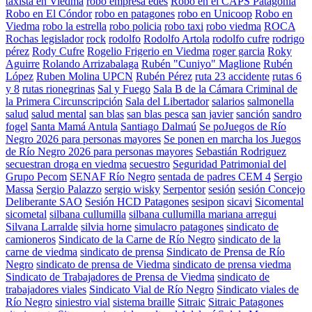
taxista en Viedma
robo empresa edes
Robo en el CAPS Patagonia
Robo en El Cóndor
robo en patagones
robo en Unicoop
Robo en
Viedma
robo la estrella
robo policia
robo taxi
robo viedma
ROCA
Rochas legislador
rock
rodolfo
Rodolfo Artola
rodolfo cufre
rodrigo
pérez
Rody Cufre
Rogelio Frigerio en Viedma
roger garcia
Roky
Aguirre
Rolando Arrizabalaga
Rubén "Cuniyo" Maglione
Rubén
López
Ruben Molina UPCN
Rubén Pérez
ruta 23 accidente
rutas 6
y 8
rutas rionegrinas
Sal y Fuego
Sala B de la Cámara Criminal de
la Primera Circunscripción
Sala del Libertador
salarios
salmonella
salud
salud mental
san blas
san blas pesca
san javier
sanción
sandro
fogel
Santa Mamá Antula
Santiago Dalmaú
Se poJuegos de Río
Negro 2026 para personas mayores
Se ponen en marcha los Juegos
de Río Negro 2026 para personas mayores
Sebastián Rodriguez
secuestran droga en viedma
secuestro
Seguridad Patrimonial del
Grupo Pecom
SENAF Río Negro
sentada de padres CEM 4
Sergio
Massa
Sergio Palazzo
sergio wisky
Serpentor
sesión
sesión Concejo
Deliberante SAO
Sesión HCD Patagones
sesipon
sicavi
Sicomental
sicometal
silbana cullumilla
silbana cullumilla mariana arregui
Silvana Larralde
silvia horne
simulacro patagones
sindicato de
camioneros
Sindicato de la Carne de Río Negro
sindicato de la
carne de viedma
sindicato de prensa
Sindicato de Prensa de Río
Negro
sindicato de prensa de Viedma
sindicato de prensa viedma
Sindicato de Trabajadores de Prensa de Viedma
sindicato de
trabajadores viales
Sindicato Vial de Río Negro
Sindicato viales de
Río Negro
siniestro vial
sistema braille
Sitraic
Sitraic Patagones