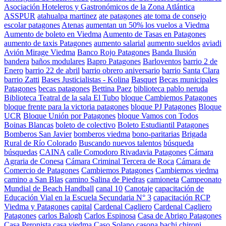
Asociación Hoteleros y Gastronómicos de la Zona Atlántica
ASSPUR
atahualpa martinez
ate patagones
ate toma de consejo
escolar patagones
Atenas
aumentan un 50% los vuelos a Viedma
Aumento de boleto en Viedma
Aumento de Tasas en Patagones
aumento de taxis Patagones
aumento salarial
aumento sueldos
aviadi
Avión Mirage Viedma
Banco Rojo Patagones
Banda Ilusión
bandera
baños modulares
Bapro Patagones
Barloventos
barrio 2 de
Enero
barrio 22 de abril
barrio obrero aniversario
barrio Santa Clara
barrio Zatti
Bases Justicialistas - Kolina
Basquet
Becas municipales
Patagones
becas patagones
Bettina Paez
biblioteca pablo neruda
Biblioteca Teatral de la sala El Tubo
bloque Cambiemos Patagones
bloque frente para la victoria patagones
bloque PJ Patagones
Bloque
UCR
Bloque Unión por Patagones
bloque Vamos con Todos
Boinas Blancas
boleto de colectivo
Boleto Estudiantil Patagones
Bomberos San Javier
bomberos viedma
bono-paritarias
Brigada
Rural de Río Colorado
Buscando nuevos talentos
búsqueda
búsquedas
CAINA
calle Comodoro Rivadavia Patagones
Cámara
Agraria de Conesa
Cámara Criminal Tercera de Roca
Cámara de
Comercio de Patagones
Cambiemos Patagones
Cambiemos viedma
camino a San Blas
camino Salina de Piedras
camioneta
Campeonato
Mundial de Beach Handball
canal 10
Canotaje
capacitación de
Educación Vial en la Escuela Secundaria N° 3
capacitación RCP
Viedma y Patagones
capital
Cardenal Cagliero
Cardenal Cagliero
Patagones
carlos Balogh
Carlos Espinosa
Casa de Abrigo Patagones
Casa Peronista
casa viedma
Caso Solano
casona bachi chironi