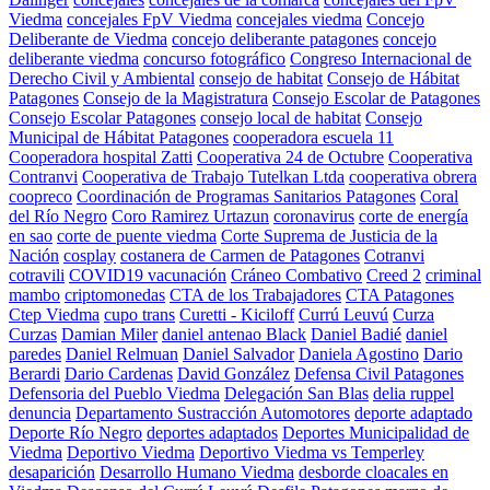
Viedma
concejales FpV Viedma
concejales viedma
Concejo
Deliberante de Viedma
concejo deliberante patagones
concejo
deliberante viedma
concurso fotográfico
Congreso Internacional de
Derecho Civil y Ambiental
consejo de habitat
Consejo de Hábitat
Patagones
Consejo de la Magistratura
Consejo Escolar de Patagones
Consejo Escolar Patagones
consejo local de habitat
Consejo
Municipal de Hábitat Patagones
cooperadora escuela 11
Cooperadora hospital Zatti
Cooperativa 24 de Octubre
Cooperativa
Contranvi
Cooperativa de Trabajo Tutelkan Ltda
cooperativa obrera
coopreco
Coordinación de Programas Sanitarios Patagones
Coral
del Río Negro
Coro Ramirez Urtazun
coronavirus
corte de energía
en sao
corte de puente viedma
Corte Suprema de Justicia de la
Nación
cosplay
costanera de Carmen de Patagones
Cotranvi
cotravili
COVID19 vacunación
Cráneo Combativo
Creed 2
criminal
mambo
criptomonedas
CTA de los Trabajadores
CTA Patagones
Ctep Viedma
cupo trans
Curetti - Kiciloff
Currú Leuvú
Curza
Curzas
Damian Miler
daniel antenao Black
Daniel Badié
daniel
paredes
Daniel Relmuan
Daniel Salvador
Daniela Agostino
Dario
Berardi
Dario Cardenas
David González
Defensa Civil Patagones
Defensoria del Pueblo Viedma
Delegación San Blas
delia ruppel
denuncia
Departamento Sustracción Automotores
deporte adaptado
Deporte Río Negro
deportes adaptados
Deportes Municipalidad de
Viedma
Deportivo Viedma
Deportivo Viedma vs Temperley
desaparición
Desarrollo Humano Viedma
desborde cloacales en