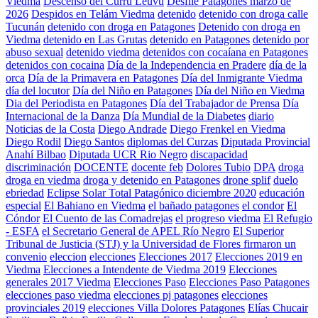
Viedma
Descenso del Currú Leuvú
Desfile Patagones marzo de
2026
Despidos en Telám Viedma
detenido
detenido con droga calle
Tucunán
detenido con droga en Patagones
Detenido con droga en
Viedma
detenido en Las Grutas
detenido en Patagones
detenido por
abuso sexual
detenido viedma
detenidos con cocaíana en Patagones
detenidos con cocaina
Día de la Independencia en Pradere
día de la
orca
Día de la Primavera en Patagones
Día del Inmigrante Viedma
día del locutor
Día del Niño en Patagones
Día del Niño en Viedma
Dia del Periodista en Patagones
Día del Trabajador de Prensa
Día
Internacional de la Danza
Día Mundial de la Diabetes
diario
Noticias de la Costa
Diego Andrade
Diego Frenkel en Viedma
Diego Rodil
Diego Santos
diplomas del Curzas
Diputada Provincial
Anahí Bilbao
Diputada UCR Rio Negro
discapacidad
discriminación
DOCENTE
docente feb
Dolores Tubio
DPA
droga
droga en viedma
droga y detenido en Patagones
drone splif
duelo
ebriedad
Eclipse Solar Total Patagónico diciembre 2020
educación
especial
El Bahiano en Viedma
el bañado patagones
el condor
El
Cóndor
El Cuento de las Comadrejas
el progreso viedma
El Refugio
- ESFA
el Secretario General de APEL Río Negro
El Superior
Tribunal de Justicia (STJ) y la Universidad de Flores firmaron un
convenio
eleccion
elecciones
Elecciones 2017
Elecciones 2019 en
Viedma
Elecciones a Intendente de Viedma 2019
Elecciones
generales 2017 Viedma
Elecciones Paso
Elecciones Paso Patagones
elecciones paso viedma
elecciones pj patagones
elecciones
provinciales 2019
elecciones Villa Dolores Patagones
Elías Chucair