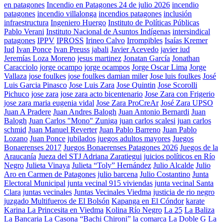
en patagones
Incendio en Patagones 24 de julio 2026
incendio
patagones
incendio villalonga
incendios patagones
inclusión
infraestructura
Ingeniero Huergo
Instituto de Políticas Públicas
Pablo Verani
Instituto Nacional de Asuntos Indígenas
intersindical
patagones
IPPV
IPROSS
Irineo Calvo
Irrompibles
Isaías Kremer
Iud
Ivan Ponce
Ivan Preuss
jabali
Javier Acevedo
javier iud
Jeremías Loza Moreno
jesus martinez
Jonatan García
Jonathan
Caracciolo
jorge ocampo
jorge ocampos
Jorge Oscar Lima
Jorge
Vallaza
jose foulkes
jose foulkes damian miler
Jose luis foulkes
José
Luis Garcia Pinasco
Jose Luis Zara
Jose Quintin
Jose Scorolli
Pichuco
jose zara
jose zara acto bicentenario
Jose Zara con Frigerio
jose zara maria eugenia vidal
Jose Zara ProCreAr
José Zara UPSO
Juan A Pradere
Juan Andres Balogh
Juan Antonio Bernardi
Juan
Balogh
Juan Carlos "Mono" Zuniga
juan carlos scalesi
juan carlos
schmid
Juan Manuel Reverter
Juan Pablo Barreno
Juan Pablo
Lozano
Juan Ponce
jubilados
juegos adultos mayores
Juegos
Bonaerenses 2017
Juegos Bonaerenses Patagones 2026
Juegos de la
Araucanía
Jueza del STJ Adriana Zaratiegui
juicios políticos en Río
Negro
Julieta Vinaya
Julieta “Toly” Hernández
Julio Alcalde
Julio
Aro en Carmen de Patagones
julio barcena
Julio Costantino
Junta
Electoral Municipal
junta vecinal 915 viviendas
junta vecinal Santa
Clara
juntas vecinales
Juntas Vecinales Viedma
justicia de rio negro
juzgado Multifueros de El Bolsón
Kapanga en El Cóndor
karate
Karina La Princesita en Viedma
Kolina Río Negro
La 25
La Baliza
La Bancaria
La Casona “Bachi Chironi”
la comarca
La Doble G
La