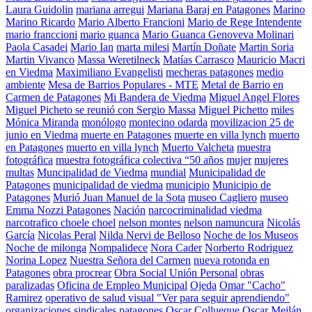
Laura Guidolin
mariana arregui
Mariana Baraj en Patagones
Marino
Marino Ricardo
Mario Alberto Francioni
Mario de Rege Intendente
mario franccioni
mario guanca
Mario Guanca Genoveva Molinari
Paola Casadei
Mario Ian
marta milesi
Martín Doñate
Martin Soria
Martin Vivanco
Massa Weretilneck
Matías Carrasco
Mauricio Macri
en Viedma
Maximiliano Evangelisti
mecheras patagones
medio
ambiente
Mesa de Barrios Populares - MTE
Metal de Barrio en
Carmen de Patagones
Mi Bandera de Viedma
Miguel Angel Flores
Miguel Picheto se reunió con Sergio Massa
Miguel Pichetto
miles
Mónica Miranda
monólogo
montecino odarda
movilizacion 25 de
junio en Viedma
muerte en Patagones
muerte en villa lynch
muerto
en Patagones
muerto en villa lynch
Muerto Valcheta
muestra
fotográfica
muestra fotográfica colectiva “50 años
mujer
mujeres
multas
Muncipalidad de Viedma
mundial
Municipalidad de
Patagones
municipalidad de viedma
municipio
Municipio de
Patagones
Murió Juan Manuel de la Sota
museo Cagliero
museo
Emma Nozzi Patagones
Nación
narcocriminalidad viedma
narcotrafico choele choel
nelson montes
nelson namuncura
Nicolás
García
Nicolas Peral
Nilda Nervi de Belloso
Noche de los Museos
Noche de milonga
Nompalidece
Nora Cader
Norberto Rodriguez
Norina Lopez
Nuestra Señora del Carmen
nueva rotonda en
Patagones
obra procrear
Obra Social Unión Personal
obras
paralizadas
Oficina de Empleo Municipal
Ojeda
Omar "Cacho"
Ramirez
operativo de salud visual "Ver para seguir aprendiendo"
organizaciones sindicales patagones
Oscar Collueque
Oscar Meilán