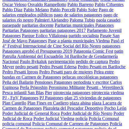
Oscar Veloso
Osvaldo Rampellotto
Pablo Barreno
Pablo Cifuentes
Pablo Diaz
Pablo Melano
Pablo Porcelli
Pablo Soler
Pago de
salarios empleados públicos
pago de salarios patagones
pago de
salarios río negro
Palmieri Alejandro
Paloma Tubio
paola casadei
paraepade
paritarias docente
Paritarias municipales Patagones
Paritarias Patagones
paritarias patagones 2017
Parlamento Juvenil
Patagones
Parque Eolico Villalonga
partido socialista
Pasaje San
José de Mayo Patagones
Pase a planta municipales Viedma
Pasó el
4° Festival Internacional de Cine Social del Río Negro
patagones
Patagones aprobó el Presupuesto 2019
Patagonia Comic Fest
patin
Patrulla Ambiental del Escuadrón 34 Bariloche de Gendarmería
Nacional
Paulo Bykaluk
pavimentación
pedido de captura
Pedro
Meyer
pedro pesatti
Pedro Pesatti Edersa
Pedro Pesatti en Bariloche
Pedro Pesatti Ipross
Pedro Pesatti paro de mujeres
Pelea entre
bandas en Carmen de Patagones
pelucas oncológicas patagones
Peña del Bailarin
Pensiones Patagones
periodista y escritor Carlos
Espinosa
Perla Prigoshin
Peronismo Militante
Pesatti - Weretilneck
Pesca infantil San Blas
Pier
pirotecnia patagones
pirotecnia viedma
PJ - FpV Patagones
PJ Patagones
plan 25 viviendas de patagones
Plan Castello
Plan Fines en Cagliero
plaza alsina
plaza Lacarra de
Carmen de Patagones
Plazoleta del Pescador Deportivo
Pocho León
Poder Judicial de General Roca
Poder Judicial de Río Negro
Poder
Judicial de Roca
Poder Judicial Viedma
policía
Policía Comunal
policia comunal
Policia Comunal de Carmen de Patagones
Policía
Comunal de Patagones
policia comunal patagones
policia de el