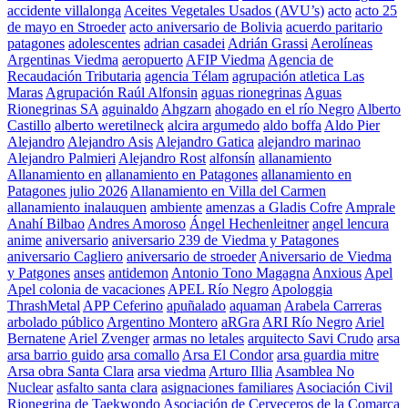
accidente villalonga
Aceites Vegetales Usados (AVU’s)
acto
acto 25
de mayo en Stroeder
acto aniversario de Bolivia
acuerdo paritario
patagones
adolescentes
adrian casadei
Adrián Grassi
Aerolíneas
Argentinas Viedma
aeropuerto
AFIP Viedma
Agencia de
Recaudación Tributaria
agencia Télam
agrupación atletica Las
Maras
Agrupación Raúl Alfonsin
aguas rionegrinas
Aguas
Rionegrinas SA
aguinaldo
Ahgzarn
ahogado en el río Negro
Alberto
Castillo
alberto weretilneck
alcira argumedo
aldo boffa
Aldo Pier
Alejandro
Alejandro Asis
Alejandro Gatica
alejandro marinao
Alejandro Palmieri
Alejandro Rost
alfonsín
allanamiento
Allanamiento en
allanamiento en Patagones
allanamiento en
Patagones julio 2026
Allanamiento en Villa del Carmen
allanamiento inalauquen
ambiente
amenzas a Gladis Cofre
Amprale
Anahí Bilbao
Andres Amoroso
Ángel Hechenleitner
angel lencura
anime
aniversario
aniversario 239 de Viedma y Patagones
aniversario Cagliero
aniversario de stroeder
Aniversario de Viedma
y Patgones
anses
antidemon
Antonio Tono Magagna
Anxious
Apel
Apel colonia de vacaciones
APEL Río Negro
Apologgia
ThrashMetal
APP Ceferino
apuñalado
aquaman
Arabela Carreras
arbolado público
Argentino Montero
aRGra
ARI Río Negro
Ariel
Bernatene
Ariel Zvenger
armas no letales
arquitecto Savi Crudo
arsa
arsa barrio guido
arsa comallo
Arsa El Condor
arsa guardia mitre
Arsa obra Santa Clara
arsa viedma
Arturo Illia
Asamblea No
Nuclear
asfalto santa clara
asignaciones familiares
Asociación Civil
Rionegrina de Taekwondo
Asociación de Cerveceros de la Comarca