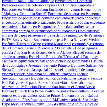
Emiliano Balbin
Emilio Collueque
Empleados de Comercio
Patagones
empresa ceferino
empresa La Comarca
Emprotur
en
Patagones
en Viedma
Enacom
Enciende el Invierno
Encuentro de
"Mujeres y Economía Social"
Encuentro de baterías en Patagones
Encuentro de poetas de la comarca
encuentro de teatro en viedma
encuentro interlegislativo
Encuentro Progresista y Popular
encuentro
recreativo de batería en Patagones
enfermedad cardiovascular
enfermería
entrega de certificados de “Cuidadores Domiciliarios”
entrega de papas patagones
entrega de ropa municipio de Patagones
EnTV
Entv y Radio Encuentro
epilepsia
Eruca Sativa en Viedma
Escénica Teatro de Grupo
escritor Mario Abel
escritores y escritoras
de la Comarca
Escuela 15
escuela 200
escuela 21 de patagones
escuela 7 de San Blas
Escuela de Arte Alcides Biagetti
escuela de
arte de patagones
Escuela de Educación Técnica n° 1 Patagones
escuela de equitacion de patagones
escuela de guardavidas
Escuela
de Suboficiales y Agentes "Sargento Primero Domingo Salinas" de
Sierra Grande
escuela especial 22
escuela municipal de canotaje
viedma
Escuela Municipal de Patín de Patagones
Escuela
Spegazzini camara
Escuela Técnica de Patagones
Escuela Técnica
N°1 Patagones
Espacio Rakesh
estafa virtual
Este sábado se
realizará la 12º Edición Fiesta de San Juan en el Centro Vasco
Esteban Bullrich
Eva Perón
evalyn rousiot silbana cullumilla
evelyn
rousiot
ex los gardelitos
Exitoso Primer Concurso Provincial del
Asador coronó los festejos por el 244° aniversario de San Javier
Expo Idevi
Ezequiel Urrutia
FAB -Festival de Audiovisuales de