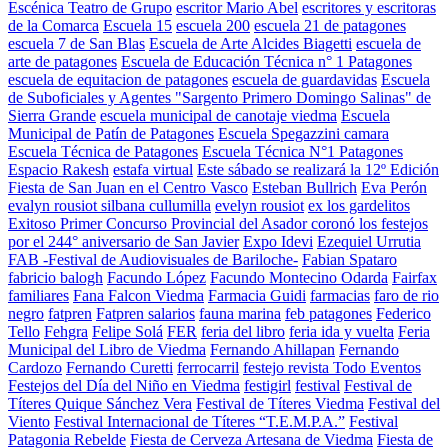
Escénica Teatro de Grupo
escritor Mario Abel
escritores y escritoras
de la Comarca
Escuela 15
escuela 200
escuela 21 de patagones
escuela 7 de San Blas
Escuela de Arte Alcides Biagetti
escuela de
arte de patagones
Escuela de Educación Técnica n° 1 Patagones
escuela de equitacion de patagones
escuela de guardavidas
Escuela
de Suboficiales y Agentes "Sargento Primero Domingo Salinas" de
Sierra Grande
escuela municipal de canotaje viedma
Escuela
Municipal de Patín de Patagones
Escuela Spegazzini camara
Escuela Técnica de Patagones
Escuela Técnica N°1 Patagones
Espacio Rakesh
estafa virtual
Este sábado se realizará la 12º Edición
Fiesta de San Juan en el Centro Vasco
Esteban Bullrich
Eva Perón
evalyn rousiot silbana cullumilla
evelyn rousiot
ex los gardelitos
Exitoso Primer Concurso Provincial del Asador coronó los festejos
por el 244° aniversario de San Javier
Expo Idevi
Ezequiel Urrutia
FAB -Festival de Audiovisuales de Bariloche-
Fabian Spataro
fabricio balogh
Facundo López
Facundo Montecino Odarda
Fairfax
familiares
Fana Falcon Viedma
Farmacia Guidi
farmacias
faro de rio
negro
fatpren
Fatpren salarios
fauna marina
feb patagones
Federico
Tello
Fehgra
Felipe Solá
FER
feria del libro
feria ida y vuelta
Feria
Municipal del Libro de Viedma
Fernando Ahillapan
Fernando
Cardozo
Fernando Curetti
ferrocarril
festejo revista Todo Eventos
Festejos del Día del Niño en Viedma
festigirl
festival
Festival de
Títeres Quique Sánchez Vera
Festival de Títeres Viedma
Festival del
Viento
Festival Internacional de Títeres “T.E.M.P.A.”
Festival
Patagonia Rebelde
Fiesta de Cerveza Artesana de Viedma
Fiesta de