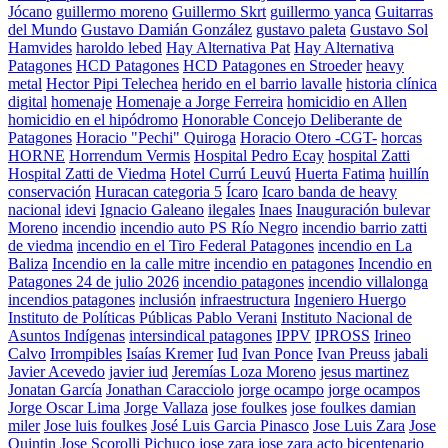
Jócano
guillermo moreno
Guillermo Skrt
guillermo yanca
Guitarras
del Mundo
Gustavo Damián González
gustavo paleta
Gustavo Sol
Hamvides
haroldo lebed
Hay Alternativa Pat
Hay Alternativa
Patagones
HCD Patagones
HCD Patagones en Stroeder
heavy
metal
Hector Pipi Telechea
herido en el barrio lavalle
historia clínica
digital
homenaje
Homenaje a Jorge Ferreira
homicidio en Allen
homicidio en el hipódromo
Honorable Concejo Deliberante de
Patagones
Horacio "Pechi" Quiroga
Horacio Otero -CGT-
horcas
HORNE
Horrendum Vermis
Hospital Pedro Ecay
hospital Zatti
Hospital Zatti de Viedma
Hotel Currú Leuvú
Huerta Fatima
huillín
conservación
Huracan categoria 5
Ícaro
Icaro banda de heavy
nacional
idevi
Ignacio Galeano
ilegales
Inaes
Inauguración bulevar
Moreno
incendio
incendio auto PS Río Negro
incendio barrio zatti
de viedma
incendio en el Tiro Federal Patagones
incendio en La
Baliza
Incendio en la calle mitre
incendio en patagones
Incendio en
Patagones 24 de julio 2026
incendio patagones
incendio villalonga
incendios patagones
inclusión
infraestructura
Ingeniero Huergo
Instituto de Políticas Públicas Pablo Verani
Instituto Nacional de
Asuntos Indígenas
intersindical patagones
IPPV
IPROSS
Irineo
Calvo
Irrompibles
Isaías Kremer
Iud
Ivan Ponce
Ivan Preuss
jabali
Javier Acevedo
javier iud
Jeremías Loza Moreno
jesus martinez
Jonatan García
Jonathan Caracciolo
jorge ocampo
jorge ocampos
Jorge Oscar Lima
Jorge Vallaza
jose foulkes
jose foulkes damian
miler
Jose luis foulkes
José Luis Garcia Pinasco
Jose Luis Zara
Jose
Quintin
Jose Scorolli Pichuco
jose zara
jose zara acto bicentenario