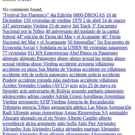
No comments found.
"Festival Sur Flamenco" 4ta Edición
0800-DROGAS
10 de
Diciembre
150 viviendas de viedma
1979
2 de abril
24 de marzo
247 aniversario Viedma
25 de mayo
3rd Track
3° Encuentro
Nacional por la Niñez
40 aniversario del traslado de la capital
federal
44º edición de Fiesta del Mar y el Acapamte
46° Fiesta
Nacional del Mar y el Acampante
50 fotografías”
5to Encuentro de
Economía Social y Solidaria en la UNRN
66 viviendas patagones
77 viviendas
911 RN Emergencias
Abel Pintos en Patagones
abigeato
abigeato Patagones
abuso
abuso sexual las grutas
abuso
sexual viedma
abuso Viedma
accidente avioneta villalonga
accidente en plaza San Martin de Viedma
accidente en villalonga
accidente jefe de policia patagones
accidente policia
accidente
Pradere
accidente rotonda islas malvinas
accidente villalonga
Aceites Vegetales Usados (AVU’s)
acto
acto 25 de mayo en
Stroeder
acto aniversario de Bolivia
acuerdo paritario patagones
adolescentes
adrian casadei
Adrián Grassi
Aerolíneas Argentinas
Viedma
aeropuerto
AFIP Viedma
Agencia de Recaudación
Tributaria
agencia Télam
agrupación atletica Las Maras
Agrupación
Raúl Alfonsin
aguas rionegrinas
Aguas Rionegrinas SA
aguinaldo
Ahgzarn
ahogado en el río Negro
Alberto Castillo
alberto
weretilneck
alcira argumedo
aldo boffa
Aldo Pier
Alejandro
Alejandro Asis
Alejandro Gatica
alejandro marinao
Alejandro
Palmieri
Alejandro Rost
alfonsín
allanamiento
Allanamiento en