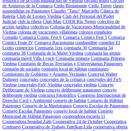
Histórico de la Gran Inundación de Viedma
circuito teatro
Círculo
de Arqueros de la Comarca
Cirilo Bustamante
Cirilo Torres
clases
suspendidas en Patagones
Claudio "Tano" Marciello
Clínica de
Batería
Club de Leones Viedma
Club del Personal del Poder
Judicial
club la ribera
Club Mau
COER Río Negro
colectivo de
acción jurídica
colectivos
Colonia de Vacaciones Municipalidad de
Viedma
colonia de vacaciones villalonga
colonos españoles
Comallo
Comarca Comic Fest 6
Comarca Comics Fest 5
Comarca
Comics Feste IV
Comarca Racinguista
combustible
comedor El
Lorito
comercios
Comisaría 1era
comisaria 30
Comisaria 34
comisaria 38
Comisaría de la Mujer Viedma
comisaria las grutas
comisaría móvil Villa Lynch
Comisaría primera
Comisaria Primera
Viedma
Comisión de Becas Terciarias y Universitarias Patagones
comisión de sociales
comisión local de hábitat
comisiones
Comisiones de Gobierno y Asuntos Vecinales
Concejal Walter
Dalinger
concejales
concejales de la comarca
concejales del FpV
Viedma
concejales FpV Viedma
concejales viedma
Concejo
Deliberante de Viedma
concejo deliberante patagones
concejo
deliberante viedma
concurso fotográfico
Congreso Internacional de
Derecho Civil y Ambiental
consejo de habitat
Consejo de Hábitat
Patagones
Consejo de la Magistratura
Consejo Escolar de Patagones
Consejo Escolar Patagones
consejo local de habitat
Consejo
Municipal de Hábitat Patagones
cooperadora escuela 11
Cooperadora hospital Zatti
Cooperativa 24 de Octubre
Cooperativa
Contranvi
Cooperativa de Trabajo Tutelkan Ltda
cooperativa obrera