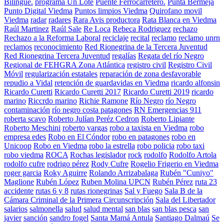
Bilingüe.
programa Un Lote
Puente Ferrocarretero.
Punta Bermeja
Punto Digital Viedma
Puntos limpios Viedma
Quirofano movil
Viedma
radar
radares
Rara Avis productora
Rata Blanca en Viedma
Raúl Martinez
Raúl Sale
Re Loca
Rebeca Rodriguez
rechazo
Rechazo a la Reforma Laboral
reciclaje
recital
reclamo
reclamo unrn
reclamos
reconocimiento
Red Rionegrina de la Tercera Juventud
Red Rionegrina Tercera Juventud
regalías
Regata del río Negro
Regional de FEHGRA Zona Atlántica
registro civil
Registro Civil
Móvil
regularización estatales
reparación de zona desfavorable
repudio a Vidal
retención de guardavidas en Viedma
ricardo alfonsin
Ricardo Curetti
Ricardo Curetti 2017
Ricardo Curetti 2019
ricardo
marino
Riccrdo marino
Richie Ramone
Río Negro
río Negro
contaminación
río negro costa patagones
RN Emergencias 911
roberta scavo
Roberto Julían Peréz Cedron
Roberto Lipiante
Roberto Meschini
roberto vargas
robo a taxista en Viedma
robo
empresa edes
Robo en El Cóndor
robo en patagones
robo en
Unicoop
Robo en Viedma
robo la estrella
robo policia
robo taxi
robo viedma
ROCA
Rochas legislador
rock
rodolfo
Rodolfo Artola
rodolfo cufre
rodrigo pérez
Rody Cufre
Rogelio Frigerio en Viedma
roger garcia
Roky Aguirre
Rolando Arrizabalaga
Rubén "Cuniyo"
Maglione
Rubén López
Ruben Molina UPCN
Rubén Pérez
ruta 23
accidente
rutas 6 y 8
rutas rionegrinas
Sal y Fuego
Sala B de la
Cámara Criminal de la Primera Circunscripción
Sala del Libertador
salarios
salmonella
salud
salud mental
san blas
san blas pesca
san
javier
sanción
sandro fogel
Santa Mamá Antula
Santiago Dalmaú
Se