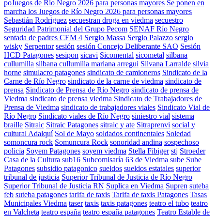
poJuegos de Río Negro 2026 para personas mayores
Se ponen en
marcha los Juegos de Río Negro 2026 para personas mayores
Sebastián Rodriguez
secuestran droga en viedma
secuestro
Seguridad Patrimonial del Grupo Pecom
SENAF Río Negro
sentada de padres CEM 4
Sergio Massa
Sergio Palazzo
sergio
wisky
Serpentor
sesión
sesión Concejo Deliberante SAO
Sesión
HCD Patagones
sesipon
sicavi
Sicomental
sicometal
silbana
cullumilla
silbana cullumilla mariana arregui
Silvana Larralde
silvia
horne
simulacro patagones
sindicato de camioneros
Sindicato de la
Carne de Río Negro
sindicato de la carne de viedma
sindicato de
prensa
Sindicato de Prensa de Río Negro
sindicato de prensa de
Viedma
sindicato de prensa viedma
Sindicato de Trabajadores de
Prensa de Viedma
sindicato de trabajadores viales
Sindicato Vial de
Río Negro
Sindicato viales de Río Negro
siniestro vial
sistema
braille
Sitraic
Sitraic Patagones
sitraic y ate
Sitraprenvi
social y
cultural Adalquí
Sol de Mayo
soldados continentales
Soledad
somoncura rock
Somuncura Rock
sonoridad andina
sospechoso
policía
Soyem Patagones
soyem viedma
Stella Fibiger
stj
Stroeder
Casa de la Cultura
sub16
Subcomisaría 63 de Viedma
sube
Sube
Patagones
subsidio patagonico
sueldos
sueldos estatales
superior
tribunal de justicia
Superior Tribunal de Justicia de Río Negro
Superior Tribunal de Justicia RN
Suplica en Viedma
Supren
suteba
feb
suteba patagones
tarifa de taxis
Tarifa de taxis Patagones
Tasas
Municipales Viedma
taser
taxis
taxis patagones
teatro el tubo
teatro
en Valcheta
teatro españa
teatro españa patagones
Teatro Estable de