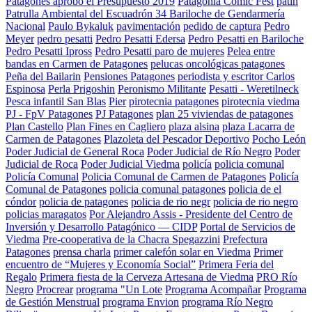
Patagones aprobó el Presupuesto 2019
Patagonia Comic Fest
patin
Patrulla Ambiental del Escuadrón 34 Bariloche de Gendarmería
Nacional
Paulo Bykaluk
pavimentación
pedido de captura
Pedro
Meyer
pedro pesatti
Pedro Pesatti Edersa
Pedro Pesatti en Bariloche
Pedro Pesatti Ipross
Pedro Pesatti paro de mujeres
Pelea entre
bandas en Carmen de Patagones
pelucas oncológicas patagones
Peña del Bailarin
Pensiones Patagones
periodista y escritor Carlos
Espinosa
Perla Prigoshin
Peronismo Militante
Pesatti - Weretilneck
Pesca infantil San Blas
Pier
pirotecnia patagones
pirotecnia viedma
PJ - FpV Patagones
PJ Patagones
plan 25 viviendas de patagones
Plan Castello
Plan Fines en Cagliero
plaza alsina
plaza Lacarra de
Carmen de Patagones
Plazoleta del Pescador Deportivo
Pocho León
Poder Judicial de General Roca
Poder Judicial de Río Negro
Poder
Judicial de Roca
Poder Judicial Viedma
policía
policia comunal
Policía Comunal
Policia Comunal de Carmen de Patagones
Policía
Comunal de Patagones
policia comunal patagones
policia de el
cóndor
policia de patagones
policia de rio negr
policia de rio negro
policias maragatos
Por Alejandro Assis - Presidente del Centro de
Inversión y Desarrollo Patagónico — CIDP
Portal de Servicios de
Viedma
Pre-cooperativa de la Chacra Spegazzini
Prefectura
Patagones
prensa charla
primer calefón solar en Viedma
Primer
encuentro de “Mujeres y Economía Social”
Primera Feria del
Regalo
Primera fiesta de la Cerveza Artesana de Viedma
PRO Río
Negro
Procrear
programa "Un Lote
Programa Acompañar
Programa
de Gestión Menstrual
programa Envion
programa Río Negro