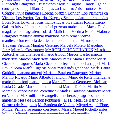
Licitación Patagones
Licitaciones escuela Laguna Grande
liga de
concejales del pj
Liliana Campazzo
Lisandro Aristimuño en El
Cóndor
lluvia patagones
Lorena Matzen
Lorihen
Los Plameras en
Viedma
Los Pocitos
Los ríos Negro y Sella quedaron hermanados
Lotes Sosa
Lovorne
lucas muñoz
lucas pica
Lucas Roche
Lucio
Gálatro
luis vel
luminaria
mabel guzman
mabel leon
Macos Pavlin
magdalena o
magdalena odarda
Malicia en Viedma
Malón
Malon en
Patagones
maltrato animal
malvinas
Mamiferas viedma
manifestacion escuela de arte
maniobra heimlich
Manos que
Trabajan Viedma
Maraton Ceferino
Marcela Morelo
Marcelino
Jerez
Marcelo Castronovo
MARCELO HONCHARUK
Marcha de
Antorchas
marcha federal
marco tripodi
Marcos Castro
marcos
madarieta
Marcos Madarietta
Marcos Perez
María Ciccone
Maria
Ciccone Patagones
Maria Ciccone reelecta
maria delia ruppel
Maria
Emilia Soria
María Eugenia Vidal
maría inés grandoso
María Laura
Guidolin
mariana arregui
Mariana Baraj en Patagones
Marino
Marino Ricardo
Mario Alberto Francioni
Mario de Rege Intendente
mario franccioni
mario guanca
Mario Guanca Genoveva Molinari
Paola Casadei
Mario Ian
marta milesi
Martín Doñate
Martin Soria
Martin Vivanco
Massa Weretilneck
Matías Carrasco
Mauricio Macri
en Viedma
Maximiliano Evangelisti
mecheras patagones
medio
ambiente
Mesa de Barrios Populares - MTE
Metal de Barrio en
Carmen de Patagones
Mi Bandera de Viedma
Miguel Angel Flores
Miguel Picheto se reunió con Sergio Massa
Miguel Pichetto
miles
Mónica Miranda
monólogo
montecino odarda
movilizacion 25 de