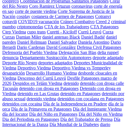
coopreco
Coordinación de Programas Sanitarios Patagones
Coral
del Río Negro
Coro Ramirez Urtazun
coronavirus
corte de energía
en sao
corte de puente viedma
Corte Suprema de Justicia de la
Nación
cosplay
costanera de Carmen de Patagones
Cotranvi
cotravili
COVID19 vacunación
Cráneo Combativo
Creed 2
criminal
mambo
criptomonedas
CTA de los Trabajadores
CTA Patagones
Ctep Viedma
cupo trans
Curetti - Kiciloff
Currú Leuvú
Curza
Curzas
Damian Miler
daniel antenao Black
Daniel Badié
daniel
paredes
Daniel Relmuan
Daniel Salvador
Daniela Agostino
Dario
Berardi
Dario Cardenas
David González
Defensa Civil Patagones
Defensoria del Pueblo Viedma
Delegación San Blas
delia ruppel
denuncia
Departamento Sustracción Automotores
deporte adaptado
Deporte Río Negro
deportes adaptados
Deportes Municipalidad de
Viedma
Deportivo Viedma
Deportivo Viedma vs Temperley
desaparición
Desarrollo Humano Viedma
desborde cloacales en
Viedma
Descenso del Currú Leuvú
Desfile Patagones marzo de
2026
Despidos en Telám Viedma
detenido
detenido con droga calle
Tucunán
detenido con droga en Patagones
Detenido con droga en
Viedma
detenido en Las Grutas
detenido en Patagones
detenido por
abuso sexual
detenido viedma
detenidos con cocaíana en Patagones
detenidos con cocaina
Día de la Independencia en Pradere
día de la
orca
Día de la Primavera en Patagones
Día del Inmigrante Viedma
día del locutor
Día del Niño en Patagones
Día del Niño en Viedma
Dia del Periodista en Patagones
Día del Trabajador de Prensa
Día
Internacional de la Danza
Día Mundial de la Diabetes
diario