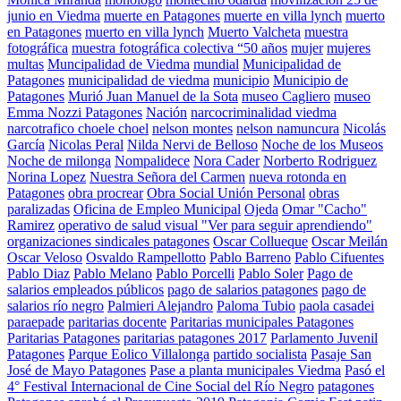
junio en Viedma
muerte en Patagones
muerte en villa lynch
muerto
en Patagones
muerto en villa lynch
Muerto Valcheta
muestra
fotográfica
muestra fotográfica colectiva “50 años
mujer
mujeres
multas
Muncipalidad de Viedma
mundial
Municipalidad de
Patagones
municipalidad de viedma
municipio
Municipio de
Patagones
Murió Juan Manuel de la Sota
museo Cagliero
museo
Emma Nozzi Patagones
Nación
narcocriminalidad viedma
narcotrafico choele choel
nelson montes
nelson namuncura
Nicolás
García
Nicolas Peral
Nilda Nervi de Belloso
Noche de los Museos
Noche de milonga
Nompalidece
Nora Cader
Norberto Rodriguez
Norina Lopez
Nuestra Señora del Carmen
nueva rotonda en
Patagones
obra procrear
Obra Social Unión Personal
obras
paralizadas
Oficina de Empleo Municipal
Ojeda
Omar "Cacho"
Ramirez
operativo de salud visual "Ver para seguir aprendiendo"
organizaciones sindicales patagones
Oscar Collueque
Oscar Meilán
Oscar Veloso
Osvaldo Rampellotto
Pablo Barreno
Pablo Cifuentes
Pablo Diaz
Pablo Melano
Pablo Porcelli
Pablo Soler
Pago de
salarios empleados públicos
pago de salarios patagones
pago de
salarios río negro
Palmieri Alejandro
Paloma Tubio
paola casadei
paraepade
paritarias docente
Paritarias municipales Patagones
Paritarias Patagones
paritarias patagones 2017
Parlamento Juvenil
Patagones
Parque Eolico Villalonga
partido socialista
Pasaje San
José de Mayo Patagones
Pase a planta municipales Viedma
Pasó el
4° Festival Internacional de Cine Social del Río Negro
patagones