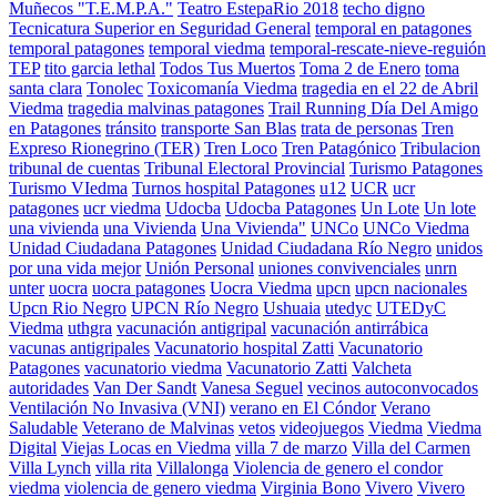
Muñecos "T.E.M.P.A."
Teatro EstepaRio 2018
techo digno
Tecnicatura Superior en Seguridad General
temporal en patagones
temporal patagones
temporal viedma
temporal-rescate-nieve-reguión
TEP
tito garcia lethal
Todos Tus Muertos
Toma 2 de Enero
toma
santa clara
Tonolec
Toxicomanía Viedma
tragedia en el 22 de Abril
Viedma
tragedia malvinas patagones
Trail Running Día Del Amigo
en Patagones
tránsito
transporte San Blas
trata de personas
Tren
Expreso Rionegrino (TER)
Tren Loco
Tren Patagónico
Tribulacion
tribunal de cuentas
Tribunal Electoral Provincial
Turismo Patagones
Turismo VIedma
Turnos hospital Patagones
u12
UCR
ucr
patagones
ucr viedma
Udocba
Udocba Patagones
Un Lote
Un lote
una vivienda
una Vivienda
Una Vivienda"
UNCo
UNCo Viedma
Unidad Ciudadana Patagones
Unidad Ciudadana Río Negro
unidos
por una vida mejor
Unión Personal
uniones convivenciales
unrn
unter
uocra
uocra patagones
Uocra Viedma
upcn
upcn nacionales
Upcn Rio Negro
UPCN Río Negro
Ushuaia
utedyc
UTEDyC
Viedma
uthgra
vacunación antigripal
vacunación antirrábica
vacunas antigripales
Vacunatorio hospital Zatti
Vacunatorio
Patagones
vacunatorio viedma
Vacunatorio Zatti
Valcheta
autoridades
Van Der Sandt
Vanesa Seguel
vecinos autoconvocados
Ventilación No Invasiva (VNI)
verano en El Cóndor
Verano
Saludable
Veterano de Malvinas
vetos
videojuegos
Viedma
Viedma
Digital
Viejas Locas en Viedma
villa 7 de marzo
Villa del Carmen
Villa Lynch
villa rita
Villalonga
Violencia de genero el condor
viedma
violencia de genero viedma
Virginia Bono
Vivero
Vivero