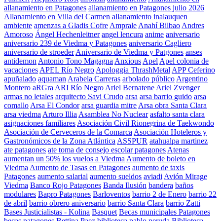
allanamiento en Patagones
allanamiento en Patagones julio 2026
Allanamiento en Villa del Carmen
allanamiento inalauquen
ambiente
amenzas a Gladis Cofre
Amprale
Anahí Bilbao
Andres
Amoroso
Ángel Hechenleitner
angel lencura
anime
aniversario
aniversario 239 de Viedma y Patagones
aniversario Cagliero
aniversario de stroeder
Aniversario de Viedma y Patgones
anses
antidemon
Antonio Tono Magagna
Anxious
Apel
Apel colonia de
vacaciones
APEL Río Negro
Apologgia ThrashMetal
APP Ceferino
apuñalado
aquaman
Arabela Carreras
arbolado público
Argentino
Montero
aRGra
ARI Río Negro
Ariel Bernatene
Ariel Zvenger
armas no letales
arquitecto Savi Crudo
arsa
arsa barrio guido
arsa
comallo
Arsa El Condor
arsa guardia mitre
Arsa obra Santa Clara
arsa viedma
Arturo Illia
Asamblea No Nuclear
asfalto santa clara
asignaciones familiares
Asociación Civil Rionegrina de Taekwondo
Asociación de Cerveceros de la Comarca
Asociación Hoteleros y
Gastronómicos de la Zona Atlántica
ASSPUR
atahualpa martinez
ate patagones
ate toma de consejo escolar patagones
Atenas
aumentan un 50% los vuelos a Viedma
Aumento de boleto en
Viedma
Aumento de Tasas en Patagones
aumento de taxis
Patagones
aumento salarial
aumento sueldos
aviadi
Avión Mirage
Viedma
Banco Rojo Patagones
Banda Ilusión
bandera
baños
modulares
Bapro Patagones
Barloventos
barrio 2 de Enero
barrio 22
de abril
barrio obrero aniversario
barrio Santa Clara
barrio Zatti
Bases Justicialistas - Kolina
Basquet
Becas municipales Patagones
becas patagones
Bettina Paez
biblioteca pablo neruda
Biblioteca