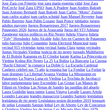
Jose Zara con Frigerio
jose zara maria eugenia vidal
Jose Zara
ProCreAr
José Zara UPSO
Juan A Pradere
Juan Andres Balogh
Juan Antonio Bernardi
Juan Balogh
Juan Carlos "Mono" Zuniga
juan carlos scalesi
juan carlos schmid
Juan Manuel Reverter
Juan
Pablo Barreno
Juan Pablo Lozano
Juan Ponce
jubilados
juegos
adultos mayores
Juegos Bonaerenses 2017
Juegos Bonaerenses
Patagones 2026
Juegos de la Araucanía
Jueza del STJ Adriana
Zaratiegui
juicios políticos en Río Negro
Julieta Vinaya
Julieta
“Toly” Hernández
Julio Alcalde
Julio Aro en Carmen de Patagones
julio barcena
Julio Costantino
Junta Electoral Municipal
junta
vecinal 915 viviendas
junta vecinal Santa Clara
juntas vecinales
Juntas Vecinales Viedma
justicia de rio negro
juzgado Multifueros
de El Bolsón
Kapanga en El Cóndor
karate
Karina La Princesita en
Viedma
Kolina Río Negro
La 25
La Baliza
La Bancaria
La Casona
“Bachi Chironi”
la comarca
La Doble G
La Escuela Cardenal
Cagliero celebró sus 75 año
la esquina bar
La Fondue
La Forlan
la
juan domingo
La Libertad Avanza Viedma
La Mississippi en
Patagones
La Nueva Luna en Viedma
La Trochita de Jacobacci
labor parlamentaria
lago Escondido
Las Grutas
Las Manos de
Filippi en Viedma
Las Nenas de Sandro
las pastillas del abuelo
Laura Guidolin
laura ramos
Laura Vinaya
Lavalle
Lazaro Artola
Leandro Lascano
leandro massaccesi
Leandro Santoro
legislatura
legislatura de rio negro
Legislatura sesion diciembre 2019
lenguaje
de señas
Leonardo Sarquis
lethal
Ley de Aborto
Ley de Concursos
y Quiebras Viedma
ley de tierras
Ley Micaela
libro
libro 1979