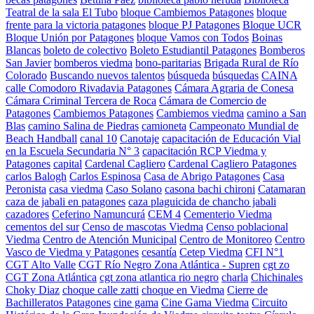
Teatral de la sala El Tubo
bloque Cambiemos Patagones
bloque
frente para la victoria patagones
bloque PJ Patagones
Bloque UCR
Bloque Unión por Patagones
bloque Vamos con Todos
Boinas
Blancas
boleto de colectivo
Boleto Estudiantil Patagones
Bomberos
San Javier
bomberos viedma
bono-paritarias
Brigada Rural de Río
Colorado
Buscando nuevos talentos
búsqueda
búsquedas
CAINA
calle Comodoro Rivadavia Patagones
Cámara Agraria de Conesa
Cámara Criminal Tercera de Roca
Cámara de Comercio de
Patagones
Cambiemos Patagones
Cambiemos viedma
camino a San
Blas
camino Salina de Piedras
camioneta
Campeonato Mundial de
Beach Handball
canal 10
Canotaje
capacitación de Educación Vial
en la Escuela Secundaria N° 3
capacitación RCP Viedma y
Patagones
capital
Cardenal Cagliero
Cardenal Cagliero Patagones
carlos Balogh
Carlos Espinosa
Casa de Abrigo Patagones
Casa
Peronista
casa viedma
Caso Solano
casona bachi chironi
Catamaran
caza de jabali en patagones
caza plaguicida de chancho jabali
cazadores
Ceferino Namuncurá
CEM 4
Cementerio Viedma
cementos del sur
Censo de mascotas Viedma
Censo poblacional
Viedma
Centro de Atención Municipal
Centro de Monitoreo
Centro
Vasco de Viedma y Patagones
cesantía
Cetep Viedma
CFI N°1
CGT Alto Valle
CGT Río Negro Zona Atlántica - Supren
cgt zo
CGT Zona Atlántica
cgt zona atlantica rio negro
charla
Chichinales
Choky Diaz
choque calle zatti
choque en Viedma
Cierre de
Bachilleratos Patagones
cine gama
Cine Gama Viedma
Circuito