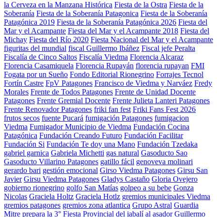
la Cerveza en la Manzana Histórica
Fiesta de la Ostra
Fiesta de la
Soberanía
Fiesta de la Soberanía Patagonica
Fiesta de la Soberanía
Patagónica 2019
Fiesta de la Soberanía Patagónica 2026
Fiesta del
Mar y el Acampante
Fiesta del Mar y el Acampante 2018
Fiesta del
Michay
Fiesta del Río 2020
Fiesta Nacional del Mar y el Acampante
figuritas del mundial
fiscal Guillermo Ibáñez
Fiscal jefe Peralta
Fiscalía de Cinco Saltos
Fiscalía Viedma
Florencia Alcaraz
Florencia Casamiquela
Florencia Rupayán
florencia rupayan
FMI
Fogata por un Sueño
Fondo Editorial Rionegrino
Forrajes Tecnol
Fortín Castre
FpV Patagones
Francisco de Viedma y Narváez
Fredy
Morales
Frente de Todos Patagones
Frente de Unidad Docente
Patagones
Frente Gremial Docente
Frente Julieta Lanteri Patagones
Frente Renovador Patagones
friki fan fest
Friki Fans Fest 2026
frutos secos
fuente Pucará
fumigación Patagones
fumigacion
Viedma
Fumigador Municipio de Viedma
Fundación Cocina
Patagónica
Fundación Creando Futuro
Fundación Facilitar
Fundación Si
Fundación Te doy una Mano
Fundación Tzedaka
gabriel garnica
Gabriela Michetti
gas natural
Gasoducto Sao
Gasoducto Villarino Patagones
gatillo fácil
genoveva molinari
gerardo bari
gestión emocional
Girso Viedma Patagones
Girsu San
Javier
Girsu Viedma Patagones
Gladys Castaño
Gloria Ovejero
gobierno rionegrino
golfo San Matías
golpeo a su bebe
Gonza
Nicolas
Graciela Holtz
Graciela Hotlz
gremios municipales Viedma
gremios patagones
gremios zona atlantica
Grupo Astral
Guardia
Mitre prepara la 3° Fiesta Provincial del jabalí al asador
Guillermo