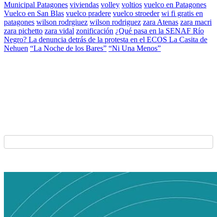
Municipal Patagones
viviendas
volley
voltios
vuelco en Patagones
Vuelco en San Blas
vuelco pradere
vuelco stroeder
wi fi gratis en
patagones
wilson rodrgiuez
wilson rodriguez
zara Atenas
zara macri
zara pichetto
zara vidal
zonificación
¿Qué pasa en la SENAF Río
Negro? La denuncia detrás de la protesta en el ECOS La Casita de
Nehuen
“La Noche de los Bares”
“Ni Una Menos”