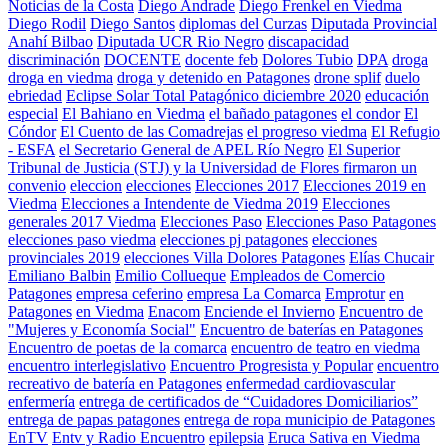
Noticias de la Costa
Diego Andrade
Diego Frenkel en Viedma
Diego Rodil
Diego Santos
diplomas del Curzas
Diputada Provincial
Anahí Bilbao
Diputada UCR Rio Negro
discapacidad
discriminación
DOCENTE
docente feb
Dolores Tubio
DPA
droga
droga en viedma
droga y detenido en Patagones
drone splif
duelo
ebriedad
Eclipse Solar Total Patagónico diciembre 2020
educación
especial
El Bahiano en Viedma
el bañado patagones
el condor
El
Cóndor
El Cuento de las Comadrejas
el progreso viedma
El Refugio
- ESFA
el Secretario General de APEL Río Negro
El Superior
Tribunal de Justicia (STJ) y la Universidad de Flores firmaron un
convenio
eleccion
elecciones
Elecciones 2017
Elecciones 2019 en
Viedma
Elecciones a Intendente de Viedma 2019
Elecciones
generales 2017 Viedma
Elecciones Paso
Elecciones Paso Patagones
elecciones paso viedma
elecciones pj patagones
elecciones
provinciales 2019
elecciones Villa Dolores Patagones
Elías Chucair
Emiliano Balbin
Emilio Collueque
Empleados de Comercio
Patagones
empresa ceferino
empresa La Comarca
Emprotur
en
Patagones
en Viedma
Enacom
Enciende el Invierno
Encuentro de
"Mujeres y Economía Social"
Encuentro de baterías en Patagones
Encuentro de poetas de la comarca
encuentro de teatro en viedma
encuentro interlegislativo
Encuentro Progresista y Popular
encuentro
recreativo de batería en Patagones
enfermedad cardiovascular
enfermería
entrega de certificados de “Cuidadores Domiciliarios”
entrega de papas patagones
entrega de ropa municipio de Patagones
EnTV
Entv y Radio Encuentro
epilepsia
Eruca Sativa en Viedma