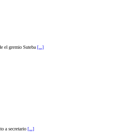
sde el gremio Suteba
[...]
o a secretario
[...]