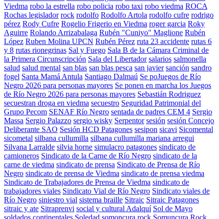
Viedma
robo la estrella
robo policia
robo taxi
robo viedma
ROCA
Rochas legislador
rock
rodolfo
Rodolfo Artola
rodolfo cufre
rodrigo
pérez
Rody Cufre
Rogelio Frigerio en Viedma
roger garcia
Roky
Aguirre
Rolando Arrizabalaga
Rubén "Cuniyo" Maglione
Rubén
López
Ruben Molina UPCN
Rubén Pérez
ruta 23 accidente
rutas 6
y 8
rutas rionegrinas
Sal y Fuego
Sala B de la Cámara Criminal de
la Primera Circunscripción
Sala del Libertador
salarios
salmonella
salud
salud mental
san blas
san blas pesca
san javier
sanción
sandro
fogel
Santa Mamá Antula
Santiago Dalmaú
Se poJuegos de Río
Negro 2026 para personas mayores
Se ponen en marcha los Juegos
de Río Negro 2026 para personas mayores
Sebastián Rodriguez
secuestran droga en viedma
secuestro
Seguridad Patrimonial del
Grupo Pecom
SENAF Río Negro
sentada de padres CEM 4
Sergio
Massa
Sergio Palazzo
sergio wisky
Serpentor
sesión
sesión Concejo
Deliberante SAO
Sesión HCD Patagones
sesipon
sicavi
Sicomental
sicometal
silbana cullumilla
silbana cullumilla mariana arregui
Silvana Larralde
silvia horne
simulacro patagones
sindicato de
camioneros
Sindicato de la Carne de Río Negro
sindicato de la
carne de viedma
sindicato de prensa
Sindicato de Prensa de Río
Negro
sindicato de prensa de Viedma
sindicato de prensa viedma
Sindicato de Trabajadores de Prensa de Viedma
sindicato de
trabajadores viales
Sindicato Vial de Río Negro
Sindicato viales de
Río Negro
siniestro vial
sistema braille
Sitraic
Sitraic Patagones
sitraic y ate
Sitraprenvi
social y cultural Adalquí
Sol de Mayo
soldados continentales
Soledad
somoncura rock
Somuncura Rock