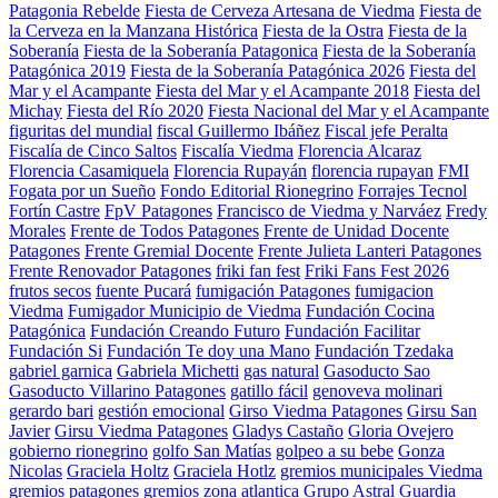
Patagonia Rebelde
Fiesta de Cerveza Artesana de Viedma
Fiesta de
la Cerveza en la Manzana Histórica
Fiesta de la Ostra
Fiesta de la
Soberanía
Fiesta de la Soberanía Patagonica
Fiesta de la Soberanía
Patagónica 2019
Fiesta de la Soberanía Patagónica 2026
Fiesta del
Mar y el Acampante
Fiesta del Mar y el Acampante 2018
Fiesta del
Michay
Fiesta del Río 2020
Fiesta Nacional del Mar y el Acampante
figuritas del mundial
fiscal Guillermo Ibáñez
Fiscal jefe Peralta
Fiscalía de Cinco Saltos
Fiscalía Viedma
Florencia Alcaraz
Florencia Casamiquela
Florencia Rupayán
florencia rupayan
FMI
Fogata por un Sueño
Fondo Editorial Rionegrino
Forrajes Tecnol
Fortín Castre
FpV Patagones
Francisco de Viedma y Narváez
Fredy
Morales
Frente de Todos Patagones
Frente de Unidad Docente
Patagones
Frente Gremial Docente
Frente Julieta Lanteri Patagones
Frente Renovador Patagones
friki fan fest
Friki Fans Fest 2026
frutos secos
fuente Pucará
fumigación Patagones
fumigacion
Viedma
Fumigador Municipio de Viedma
Fundación Cocina
Patagónica
Fundación Creando Futuro
Fundación Facilitar
Fundación Si
Fundación Te doy una Mano
Fundación Tzedaka
gabriel garnica
Gabriela Michetti
gas natural
Gasoducto Sao
Gasoducto Villarino Patagones
gatillo fácil
genoveva molinari
gerardo bari
gestión emocional
Girso Viedma Patagones
Girsu San
Javier
Girsu Viedma Patagones
Gladys Castaño
Gloria Ovejero
gobierno rionegrino
golfo San Matías
golpeo a su bebe
Gonza
Nicolas
Graciela Holtz
Graciela Hotlz
gremios municipales Viedma
gremios patagones
gremios zona atlantica
Grupo Astral
Guardia