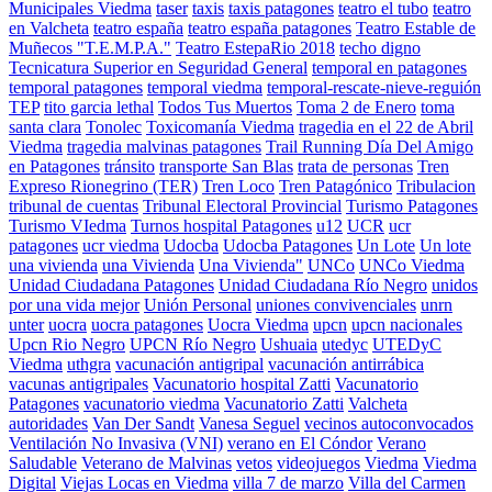
Municipales Viedma
taser
taxis
taxis patagones
teatro el tubo
teatro
en Valcheta
teatro españa
teatro españa patagones
Teatro Estable de
Muñecos "T.E.M.P.A."
Teatro EstepaRio 2018
techo digno
Tecnicatura Superior en Seguridad General
temporal en patagones
temporal patagones
temporal viedma
temporal-rescate-nieve-reguión
TEP
tito garcia lethal
Todos Tus Muertos
Toma 2 de Enero
toma
santa clara
Tonolec
Toxicomanía Viedma
tragedia en el 22 de Abril
Viedma
tragedia malvinas patagones
Trail Running Día Del Amigo
en Patagones
tránsito
transporte San Blas
trata de personas
Tren
Expreso Rionegrino (TER)
Tren Loco
Tren Patagónico
Tribulacion
tribunal de cuentas
Tribunal Electoral Provincial
Turismo Patagones
Turismo VIedma
Turnos hospital Patagones
u12
UCR
ucr
patagones
ucr viedma
Udocba
Udocba Patagones
Un Lote
Un lote
una vivienda
una Vivienda
Una Vivienda"
UNCo
UNCo Viedma
Unidad Ciudadana Patagones
Unidad Ciudadana Río Negro
unidos
por una vida mejor
Unión Personal
uniones convivenciales
unrn
unter
uocra
uocra patagones
Uocra Viedma
upcn
upcn nacionales
Upcn Rio Negro
UPCN Río Negro
Ushuaia
utedyc
UTEDyC
Viedma
uthgra
vacunación antigripal
vacunación antirrábica
vacunas antigripales
Vacunatorio hospital Zatti
Vacunatorio
Patagones
vacunatorio viedma
Vacunatorio Zatti
Valcheta
autoridades
Van Der Sandt
Vanesa Seguel
vecinos autoconvocados
Ventilación No Invasiva (VNI)
verano en El Cóndor
Verano
Saludable
Veterano de Malvinas
vetos
videojuegos
Viedma
Viedma
Digital
Viejas Locas en Viedma
villa 7 de marzo
Villa del Carmen