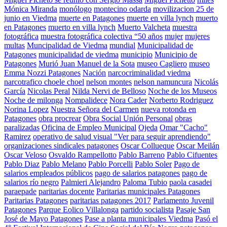
Mónica Miranda
monólogo
montecino odarda
movilizacion 25 de
junio en Viedma
muerte en Patagones
muerte en villa lynch
muerto
en Patagones
muerto en villa lynch
Muerto Valcheta
muestra
fotográfica
muestra fotográfica colectiva “50 años
mujer
mujeres
multas
Muncipalidad de Viedma
mundial
Municipalidad de
Patagones
municipalidad de viedma
municipio
Municipio de
Patagones
Murió Juan Manuel de la Sota
museo Cagliero
museo
Emma Nozzi Patagones
Nación
narcocriminalidad viedma
narcotrafico choele choel
nelson montes
nelson namuncura
Nicolás
García
Nicolas Peral
Nilda Nervi de Belloso
Noche de los Museos
Noche de milonga
Nompalidece
Nora Cader
Norberto Rodriguez
Norina Lopez
Nuestra Señora del Carmen
nueva rotonda en
Patagones
obra procrear
Obra Social Unión Personal
obras
paralizadas
Oficina de Empleo Municipal
Ojeda
Omar "Cacho"
Ramirez
operativo de salud visual "Ver para seguir aprendiendo"
organizaciones sindicales patagones
Oscar Collueque
Oscar Meilán
Oscar Veloso
Osvaldo Rampellotto
Pablo Barreno
Pablo Cifuentes
Pablo Diaz
Pablo Melano
Pablo Porcelli
Pablo Soler
Pago de
salarios empleados públicos
pago de salarios patagones
pago de
salarios río negro
Palmieri Alejandro
Paloma Tubio
paola casadei
paraepade
paritarias docente
Paritarias municipales Patagones
Paritarias Patagones
paritarias patagones 2017
Parlamento Juvenil
Patagones
Parque Eolico Villalonga
partido socialista
Pasaje San
José de Mayo Patagones
Pase a planta municipales Viedma
Pasó el