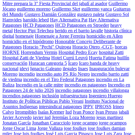
Mitre prepara la 3° Fiesta Provincial del jabalí al asador
Guillermo
Jócano
guillermo moreno
Guillermo Skrt
guillermo yanca
Guitarras
del Mundo
Gustavo Damián González
gustavo paleta
Gustavo Sol
Hamvides
haroldo lebed
Hay Alternativa Pat
Hay Alternativa
Patagones
HCD Patagones
HCD Patagones en Stroeder
heavy
metal
Hector Pipi Telechea
herido en el barrio lavalle
historia clínica
digital
homenaje
Homenaje a Jorge Ferreira
homicidio en Allen
homicidio en el hipódromo
Honorable Concejo Deliberante de
Patagones
Horacio "Pechi" Quiroga
Horacio Otero -CGT-
horcas
HORNE
Horrendum Vermis
Hospital Pedro Ecay
hospital Zatti
Hospital Zatti de Viedma
Hotel Currú Leuvú
Huerta Fatima
huillín
conservación
Huracan categoria 5
Ícaro
Icaro banda de heavy
nacional
idevi
Ignacio Galeano
ilegales
Inaes
Inauguración bulevar
Moreno
incendio
incendio auto PS Río Negro
incendio barrio zatti
de viedma
incendio en el Tiro Federal Patagones
incendio en La
Baliza
Incendio en la calle mitre
incendio en patagones
Incendio en
Patagones 24 de julio 2026
incendio patagones
incendio villalonga
incendios patagones
inclusión
infraestructura
Ingeniero Huergo
Instituto de Políticas Públicas Pablo Verani
Instituto Nacional de
Asuntos Indígenas
intersindical patagones
IPPV
IPROSS
Irineo
Calvo
Irrompibles
Isaías Kremer
Iud
Ivan Ponce
Ivan Preuss
jabali
Javier Acevedo
javier iud
Jeremías Loza Moreno
jesus martinez
Jonatan García
Jonathan Caracciolo
jorge ocampo
jorge ocampos
Jorge Oscar Lima
Jorge Vallaza
jose foulkes
jose foulkes damian
miler
Jose luis foulkes
José Luis Garcia Pinasco
Jose Luis Zara
Jose