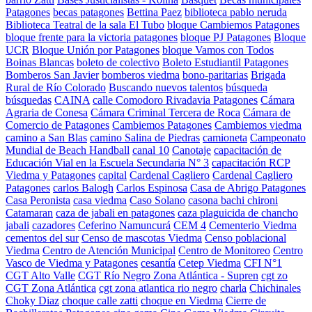
Patagones
becas patagones
Bettina Paez
biblioteca pablo neruda
Biblioteca Teatral de la sala El Tubo
bloque Cambiemos Patagones
bloque frente para la victoria patagones
bloque PJ Patagones
Bloque
UCR
Bloque Unión por Patagones
bloque Vamos con Todos
Boinas Blancas
boleto de colectivo
Boleto Estudiantil Patagones
Bomberos San Javier
bomberos viedma
bono-paritarias
Brigada
Rural de Río Colorado
Buscando nuevos talentos
búsqueda
búsquedas
CAINA
calle Comodoro Rivadavia Patagones
Cámara
Agraria de Conesa
Cámara Criminal Tercera de Roca
Cámara de
Comercio de Patagones
Cambiemos Patagones
Cambiemos viedma
camino a San Blas
camino Salina de Piedras
camioneta
Campeonato
Mundial de Beach Handball
canal 10
Canotaje
capacitación de
Educación Vial en la Escuela Secundaria N° 3
capacitación RCP
Viedma y Patagones
capital
Cardenal Cagliero
Cardenal Cagliero
Patagones
carlos Balogh
Carlos Espinosa
Casa de Abrigo Patagones
Casa Peronista
casa viedma
Caso Solano
casona bachi chironi
Catamaran
caza de jabali en patagones
caza plaguicida de chancho
jabali
cazadores
Ceferino Namuncurá
CEM 4
Cementerio Viedma
cementos del sur
Censo de mascotas Viedma
Censo poblacional
Viedma
Centro de Atención Municipal
Centro de Monitoreo
Centro
Vasco de Viedma y Patagones
cesantía
Cetep Viedma
CFI N°1
CGT Alto Valle
CGT Río Negro Zona Atlántica - Supren
cgt zo
CGT Zona Atlántica
cgt zona atlantica rio negro
charla
Chichinales
Choky Diaz
choque calle zatti
choque en Viedma
Cierre de