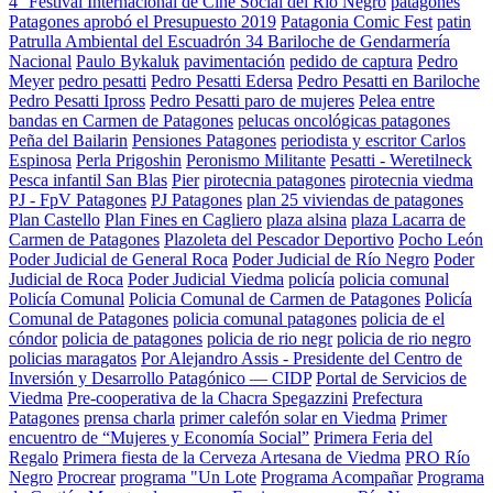
4° Festival Internacional de Cine Social del Río Negro
patagones
Patagones aprobó el Presupuesto 2019
Patagonia Comic Fest
patin
Patrulla Ambiental del Escuadrón 34 Bariloche de Gendarmería
Nacional
Paulo Bykaluk
pavimentación
pedido de captura
Pedro
Meyer
pedro pesatti
Pedro Pesatti Edersa
Pedro Pesatti en Bariloche
Pedro Pesatti Ipross
Pedro Pesatti paro de mujeres
Pelea entre
bandas en Carmen de Patagones
pelucas oncológicas patagones
Peña del Bailarin
Pensiones Patagones
periodista y escritor Carlos
Espinosa
Perla Prigoshin
Peronismo Militante
Pesatti - Weretilneck
Pesca infantil San Blas
Pier
pirotecnia patagones
pirotecnia viedma
PJ - FpV Patagones
PJ Patagones
plan 25 viviendas de patagones
Plan Castello
Plan Fines en Cagliero
plaza alsina
plaza Lacarra de
Carmen de Patagones
Plazoleta del Pescador Deportivo
Pocho León
Poder Judicial de General Roca
Poder Judicial de Río Negro
Poder
Judicial de Roca
Poder Judicial Viedma
policía
policia comunal
Policía Comunal
Policia Comunal de Carmen de Patagones
Policía
Comunal de Patagones
policia comunal patagones
policia de el
cóndor
policia de patagones
policia de rio negr
policia de rio negro
policias maragatos
Por Alejandro Assis - Presidente del Centro de
Inversión y Desarrollo Patagónico — CIDP
Portal de Servicios de
Viedma
Pre-cooperativa de la Chacra Spegazzini
Prefectura
Patagones
prensa charla
primer calefón solar en Viedma
Primer
encuentro de “Mujeres y Economía Social”
Primera Feria del
Regalo
Primera fiesta de la Cerveza Artesana de Viedma
PRO Río
Negro
Procrear
programa "Un Lote
Programa Acompañar
Programa