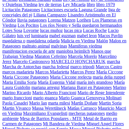
y Quiebras Viedma
ley de tierras
Ley Micaela
libro
libro 1979
Licitación Patagones
Licitaciones escuela Laguna Grande
liga de
concejales del pj
Liliana Campazzo
Lisandro Aristimuño en El
Cóndor
lluvia patagones
Lorena Matzen
Lorihen
Los Plameras en
Viedma
Los Pocitos
Los ríos Negro y Sella quedaron hermanados
Lotes Sosa
Lovorne
lucas muñoz
lucas pica
Lucas Roche
Lucio
Gálatro
luis vel
luminaria
mabel guzman
mabel leon
Macos Pavlin
magdalena o
magdalena odarda
Malicia en Viedma
Malón
Malon en
Patagones
maltrato animal
malvinas
Mamiferas viedma
manifestacion escuela de arte
maniobra heimlich
Manos que
Trabajan Viedma
Maraton Ceferino
Marcela Morelo
Marcelino
Jerez
Marcelo Castronovo
MARCELO HONCHARUK
marcha
Marcha de Antorchas
marcha federal
marco tripodi
Marcos Castro
marcos madarieta
Marcos Madarietta
Marcos Perez
María Ciccone
Maria Ciccone Patagones
Maria Ciccone reelecta
maria delia ruppel
Maria Emilia Soria
María Eugenia Vidal
maría inés grandoso
María
Laura Guidolin
mariana arregui
Mariana Baraj en Patagones
Marino
Marino Ricardo
Mario Alberto Francioni
Mario de Rege Intendente
mario franccioni
mario guanca
Mario Guanca Genoveva Molinari
Paola Casadei
Mario Ian
marta milesi
Martín Doñate
Martin Soria
Martin Vivanco
Massa Weretilneck
Matías Carrasco
Mauricio Macri
en Viedma
Maximiliano Evangelisti
mecheras patagones
medio
ambiente
Mesa de Barrios Populares - MTE
Metal de Barrio en
Carmen de Patagones
Mi Bandera de Viedma
Miguel Angel Flores
Miguel Picheto se reunió con Sergio Massa
Miguel Pichetto
miles