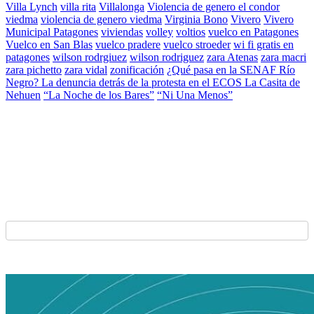
Villa Lynch
villa rita
Villalonga
Violencia de genero el condor
viedma
violencia de genero viedma
Virginia Bono
Vivero
Vivero
Municipal Patagones
viviendas
volley
voltios
vuelco en Patagones
Vuelco en San Blas
vuelco pradere
vuelco stroeder
wi fi gratis en
patagones
wilson rodrgiuez
wilson rodriguez
zara Atenas
zara macri
zara pichetto
zara vidal
zonificación
¿Qué pasa en la SENAF Río
Negro? La denuncia detrás de la protesta en el ECOS La Casita de
Nehuen
“La Noche de los Bares”
“Ni Una Menos”