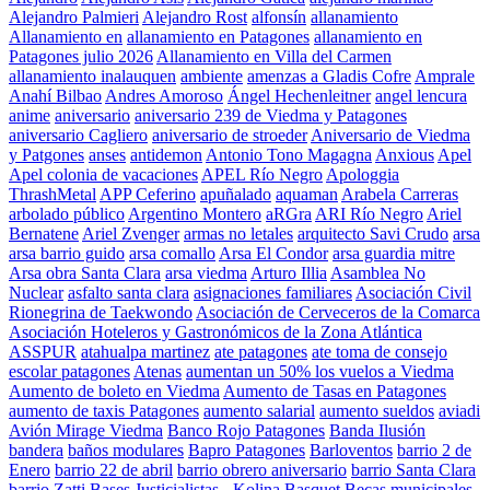
Alejandro Palmieri
Alejandro Rost
alfonsín
allanamiento
Allanamiento en
allanamiento en Patagones
allanamiento en
Patagones julio 2026
Allanamiento en Villa del Carmen
allanamiento inalauquen
ambiente
amenzas a Gladis Cofre
Amprale
Anahí Bilbao
Andres Amoroso
Ángel Hechenleitner
angel lencura
anime
aniversario
aniversario 239 de Viedma y Patagones
aniversario Cagliero
aniversario de stroeder
Aniversario de Viedma
y Patgones
anses
antidemon
Antonio Tono Magagna
Anxious
Apel
Apel colonia de vacaciones
APEL Río Negro
Apologgia
ThrashMetal
APP Ceferino
apuñalado
aquaman
Arabela Carreras
arbolado público
Argentino Montero
aRGra
ARI Río Negro
Ariel
Bernatene
Ariel Zvenger
armas no letales
arquitecto Savi Crudo
arsa
arsa barrio guido
arsa comallo
Arsa El Condor
arsa guardia mitre
Arsa obra Santa Clara
arsa viedma
Arturo Illia
Asamblea No
Nuclear
asfalto santa clara
asignaciones familiares
Asociación Civil
Rionegrina de Taekwondo
Asociación de Cerveceros de la Comarca
Asociación Hoteleros y Gastronómicos de la Zona Atlántica
ASSPUR
atahualpa martinez
ate patagones
ate toma de consejo
escolar patagones
Atenas
aumentan un 50% los vuelos a Viedma
Aumento de boleto en Viedma
Aumento de Tasas en Patagones
aumento de taxis Patagones
aumento salarial
aumento sueldos
aviadi
Avión Mirage Viedma
Banco Rojo Patagones
Banda Ilusión
bandera
baños modulares
Bapro Patagones
Barloventos
barrio 2 de
Enero
barrio 22 de abril
barrio obrero aniversario
barrio Santa Clara
barrio Zatti
Bases Justicialistas - Kolina
Basquet
Becas municipales