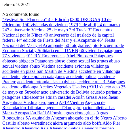
febrero 9, 2021
No comments found.
"Festival Sur Flamenco" 4ta Edición
0800-DROGAS
10 de
Diciembre
150 viviendas de viedma
1979
2 de abril
24 de marzo
247 aniversario Viedma
25 de mayo
3rd Track
3° Encuentro
Nacional por la Niñez
40 aniversario del traslado de la capital
federal
44º edición de Fiesta del Mar y el Acapamte
46° Fiesta
Nacional del Mar y el Acampante
50 fotografías”
5to Encuentro de
Economía Social y Solidaria en la UNRN
66 viviendas patagones
77 viviendas
911 RN Emergencias
Abel Pintos en Patagones
abigeato
abigeato Patagones
abuso
abuso sexual las grutas
abuso
sexual viedma
abuso Viedma
accidente avioneta villalonga
accidente en plaza San Martin de Viedma
accidente en villalonga
accidente jefe de policia patagones
accidente policia
accidente
Pradere
accidente rotonda islas malvinas
accidente ruta 3 Patagones
accidente villalonga
Aceites Vegetales Usados (AVU’s)
acto
acto 25
de mayo en Stroeder
acto aniversario de Bolivia
acuerdo paritario
patagones
adolescentes
adrian casadei
Adrián Grassi
Aerolíneas
Argentinas Viedma
aeropuerto
AFIP Viedma
Agencia de
Recaudación Tributaria
agencia Télam
agrupación atletica Las
Maras
Agrupación Raúl Alfonsin
aguas rionegrinas
Aguas
Rionegrinas SA
aguinaldo
Ahgzarn
ahogado en el río Negro
Alberto
Castillo
alberto weretilneck
alcira argumedo
aldo boffa
Aldo Pier
Alejandro
Alejandro Asis
Alejandro Gatica
alejandro marinao