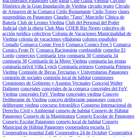
Bachilleratos Patagones
cine gama
Cine Gama Viedma
Circuito
Histórico de la Gran Inundación de Viedma
circuito teatro
Círculo
de Arqueros de la Comarca
Cirilo Bustamante
Cirilo Torres
clases
suspendidas en Patagones
Claudio "Tano" Marciello
Clínica de
Batería
Club de Leones Viedma
Club del Personal del Poder
Judicial
club la ribera
Club Mau
COER Río Negro
colectivo de
acción jurídica
colectivos
Colonia de Vacaciones Municipalidad de
Viedma
colonia de vacaciones villalonga
colonos españoles
Comallo
Comarca Comic Fest 6
Comarca Comics Fest 5
Comarca
Comics Feste IV
Comarca Racinguista
combustible
comedor El
Lorito
comercios
Comisaría 1era
comisaria 30
Comisaria 34
comisaria 38
Comisaría de la Mujer Viedma
comisaria las grutas
comisaría móvil Villa Lynch
Comisaría primera
Comisaria Primera
Viedma
Comisión de Becas Terciarias y Universitarias Patagones
comisión de sociales
comisión local de hábitat
comisiones
Comisiones de Gobierno y Asuntos Vecinales
Concejal Walter
Dalinger
concejales
concejales de la comarca
concejales del FpV
Viedma
concejales FpV Viedma
concejales viedma
Concejo
Deliberante de Viedma
concejo deliberante patagones
concejo
deliberante viedma
concurso fotográfico
Congreso Internacional de
Derecho Civil y Ambiental
consejo de habitat
Consejo de Hábitat
Patagones
Consejo de la Magistratura
Consejo Escolar de Patagones
Consejo Escolar Patagones
consejo local de habitat
Consejo
Municipal de Hábitat Patagones
cooperadora escuela 11
Cooperadora hospital Zatti
Cooperativa 24 de Octubre
Cooperativa