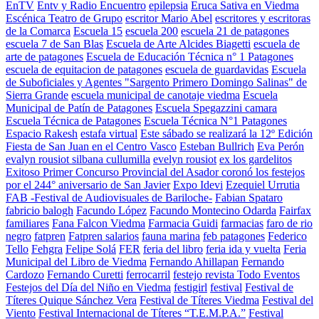
EnTV
Entv y Radio Encuentro
epilepsia
Eruca Sativa en Viedma
Escénica Teatro de Grupo
escritor Mario Abel
escritores y escritoras
de la Comarca
Escuela 15
escuela 200
escuela 21 de patagones
escuela 7 de San Blas
Escuela de Arte Alcides Biagetti
escuela de
arte de patagones
Escuela de Educación Técnica n° 1 Patagones
escuela de equitacion de patagones
escuela de guardavidas
Escuela
de Suboficiales y Agentes "Sargento Primero Domingo Salinas" de
Sierra Grande
escuela municipal de canotaje viedma
Escuela
Municipal de Patín de Patagones
Escuela Spegazzini camara
Escuela Técnica de Patagones
Escuela Técnica N°1 Patagones
Espacio Rakesh
estafa virtual
Este sábado se realizará la 12º Edición
Fiesta de San Juan en el Centro Vasco
Esteban Bullrich
Eva Perón
evalyn rousiot silbana cullumilla
evelyn rousiot
ex los gardelitos
Exitoso Primer Concurso Provincial del Asador coronó los festejos
por el 244° aniversario de San Javier
Expo Idevi
Ezequiel Urrutia
FAB -Festival de Audiovisuales de Bariloche-
Fabian Spataro
fabricio balogh
Facundo López
Facundo Montecino Odarda
Fairfax
familiares
Fana Falcon Viedma
Farmacia Guidi
farmacias
faro de rio
negro
fatpren
Fatpren salarios
fauna marina
feb patagones
Federico
Tello
Fehgra
Felipe Solá
FER
feria del libro
feria ida y vuelta
Feria
Municipal del Libro de Viedma
Fernando Ahillapan
Fernando
Cardozo
Fernando Curetti
ferrocarril
festejo revista Todo Eventos
Festejos del Día del Niño en Viedma
festigirl
festival
Festival de
Títeres Quique Sánchez Vera
Festival de Títeres Viedma
Festival del
Viento
Festival Internacional de Títeres “T.E.M.P.A.”
Festival