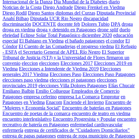
Internacional de la Danza
Día Mundial de la Diabetes
diario
Noticias de la Costa
Diego Andrade
Diego Frenkel en Viedma
Diego Rodil
Diego Santos
diplomas del Curzas
Diputada Provincial
Anahí Bilbao
Diputada UCR Rio Negro
discapacidad
discriminación
DOCENTE
docente feb
Dolores Tubio
DPA
droga
droga en viedma
droga y detenido en Patagones
drone splif
duelo
ebriedad
Eclipse Solar Total Patagónico diciembre 2020
educación
especial
El Bahiano en Viedma
el bañado patagones
el condor
El
Cóndor
El Cuento de las Comadrejas
el progreso viedma
El Refugio
- ESFA
el Secretario General de APEL Río Negro
El Superior
Tribunal de Justicia (STJ) y la Universidad de Flores firmaron un
convenio
eleccion
elecciones
Elecciones 2017
Elecciones 2019 en
Viedma
Elecciones a Intendente de Viedma 2019
Elecciones
generales 2017 Viedma
Elecciones Paso
Elecciones Paso Patagones
elecciones paso viedma
elecciones pj patagones
elecciones
provinciales 2019
elecciones Villa Dolores Patagones
Elías Chucair
Emiliano Balbin
Emilio Collueque
Empleados de Comercio
Patagones
empresa ceferino
empresa La Comarca
Emprotur
en
Patagones
en Viedma
Enacom
Enciende el Invierno
Encuentro de
"Mujeres y Economía Social"
Encuentro de baterías en Patagones
Encuentro de poetas de la comarca
encuentro de teatro en viedma
encuentro interlegislativo
Encuentro Progresista y Popular
encuentro
recreativo de batería en Patagones
enfermedad cardiovascular
enfermería
entrega de certificados de “Cuidadores Domiciliarios”
entrega de papas patagones
entrega de ropa municipio de Patagones