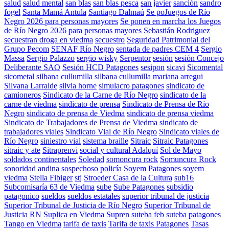
salud
salud mental
san blas
san blas pesca
san javier
sanción
sandro
fogel
Santa Mamá Antula
Santiago Dalmaú
Se poJuegos de Río
Negro 2026 para personas mayores
Se ponen en marcha los Juegos
de Río Negro 2026 para personas mayores
Sebastián Rodriguez
secuestran droga en viedma
secuestro
Seguridad Patrimonial del
Grupo Pecom
SENAF Río Negro
sentada de padres CEM 4
Sergio
Massa
Sergio Palazzo
sergio wisky
Serpentor
sesión
sesión Concejo
Deliberante SAO
Sesión HCD Patagones
sesipon
sicavi
Sicomental
sicometal
silbana cullumilla
silbana cullumilla mariana arregui
Silvana Larralde
silvia horne
simulacro patagones
sindicato de
camioneros
Sindicato de la Carne de Río Negro
sindicato de la
carne de viedma
sindicato de prensa
Sindicato de Prensa de Río
Negro
sindicato de prensa de Viedma
sindicato de prensa viedma
Sindicato de Trabajadores de Prensa de Viedma
sindicato de
trabajadores viales
Sindicato Vial de Río Negro
Sindicato viales de
Río Negro
siniestro vial
sistema braille
Sitraic
Sitraic Patagones
sitraic y ate
Sitraprenvi
social y cultural Adalquí
Sol de Mayo
soldados continentales
Soledad
somoncura rock
Somuncura Rock
sonoridad andina
sospechoso policía
Soyem Patagones
soyem
viedma
Stella Fibiger
stj
Stroeder Casa de la Cultura
sub16
Subcomisaría 63 de Viedma
sube
Sube Patagones
subsidio
patagonico
sueldos
sueldos estatales
superior tribunal de justicia
Superior Tribunal de Justicia de Río Negro
Superior Tribunal de
Justicia RN
Suplica en Viedma
Supren
suteba feb
suteba patagones
Tango en Viedma
tarifa de taxis
Tarifa de taxis Patagones
Tasas