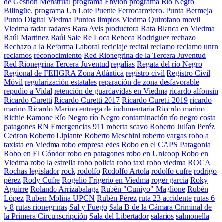
de Gestión Menstrual
programa Envion
programa Río Negro
Bilingüe.
programa Un Lote
Puente Ferrocarretero.
Punta Bermeja
Punto Digital Viedma
Puntos limpios Viedma
Quirofano movil
Viedma
radar
radares
Rara Avis productora
Rata Blanca en Viedma
Raúl Martinez
Raúl Sale
Re Loca
Rebeca Rodriguez
rechazo
Rechazo a la Reforma Laboral
reciclaje
recital
reclamo
reclamo unrn
reclamos
reconocimiento
Red Rionegrina de la Tercera Juventud
Red Rionegrina Tercera Juventud
regalías
Regata del río Negro
Regional de FEHGRA Zona Atlántica
registro civil
Registro Civil
Móvil
regularización estatales
reparación de zona desfavorable
repudio a Vidal
retención de guardavidas en Viedma
ricardo alfonsin
Ricardo Curetti
Ricardo Curetti 2017
Ricardo Curetti 2019
ricardo
marino
Ricardo Marino entrega de indumentaria
Riccrdo marino
Richie Ramone
Río Negro
río Negro contaminación
río negro costa
patagones
RN Emergencias 911
roberta scavo
Roberto Julían Peréz
Cedron
Roberto Lipiante
Roberto Meschini
roberto vargas
robo a
taxista en Viedma
robo empresa edes
Robo en el CAPS Patagonia
Robo en El Cóndor
robo en patagones
robo en Unicoop
Robo en
Viedma
robo la estrella
robo policia
robo taxi
robo viedma
ROCA
Rochas legislador
rock
rodolfo
Rodolfo Artola
rodolfo cufre
rodrigo
pérez
Rody Cufre
Rogelio Frigerio en Viedma
roger garcia
Roky
Aguirre
Rolando Arrizabalaga
Rubén "Cuniyo" Maglione
Rubén
López
Ruben Molina UPCN
Rubén Pérez
ruta 23 accidente
rutas 6
y 8
rutas rionegrinas
Sal y Fuego
Sala B de la Cámara Criminal de
la Primera Circunscripción
Sala del Libertador
salarios
salmonella