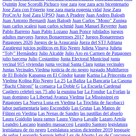
Quintin
Jose Scorolli Pichuco
jose zara
jose zara acto bicentenario
Jose Zara con Frigerio
jose zara maria eugenia vidal
Jose Zara
ProCreAr
José Zara UPSO
Juan A Pradere
Juan Andres Balogh
Juan Antonio Bernardi
Juan Balogh
Juan Carlos "Mono" Zuniga
juan carlos scalesi
juan carlos schmid
Juan Manuel Reverter
Juan
Pablo Barreno
Juan Pablo Lozano
Juan Ponce
jubilados
juegos
adultos mayores
Juegos Bonaerenses 2017
Juegos Bonaerenses
Patagones 2026
Juegos de la Araucanía
Jueza del STJ Adriana
Zaratiegui
juicios políticos en Río Negro
Julieta Vinaya
Julieta
“Toly” Hernández
Julio Alcalde
Julio Aro en Carmen de Patagones
julio barcena
Julio Costantino
Junta Electoral Municipal
junta
vecinal 915 viviendas
junta vecinal Santa Clara
juntas vecinales
Juntas Vecinales Viedma
justicia de rio negro
juzgado Multifueros
de El Bolsón
Kapanga en El Cóndor
karate
Karina La Princesita en
Viedma
Kolina Río Negro
La 25
La Baliza
La Bancaria
La Casona
“Bachi Chironi”
la comarca
La Doble G
La Escuela Cardenal
Cagliero celebró sus 75 año
la esquina bar
La Fondue
La Forlan
la
juan domingo
La Libertad Avanza Viedma
La Mississippi en
Patagones
La Nueva Luna en Viedma
La Trochita de Jacobacci
labor parlamentaria
lago Escondido
Las Grutas
Las Manos de
Filippi en Viedma
Las Nenas de Sandro
las pastillas del abuelo
Laura Guidolin
laura ramos
Laura Vinaya
Lavalle
Lazaro Artola
Leandro Lascano
leandro massaccesi
Leandro Santoro
legislatura
legislatura de rio negro
Legislatura sesion diciembre 2019
lenguaje
de señas
Leonardo Sarquis
lethal
Ley de Aborto
Ley de Concursos