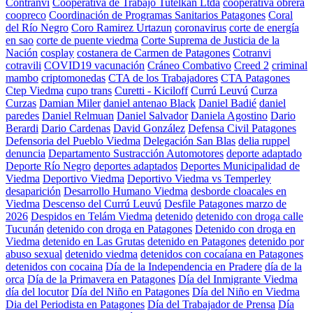
Contranvi
Cooperativa de Trabajo Tutelkan Ltda
cooperativa obrera
coopreco
Coordinación de Programas Sanitarios Patagones
Coral
del Río Negro
Coro Ramirez Urtazun
coronavirus
corte de energía
en sao
corte de puente viedma
Corte Suprema de Justicia de la
Nación
cosplay
costanera de Carmen de Patagones
Cotranvi
cotravili
COVID19 vacunación
Cráneo Combativo
Creed 2
criminal
mambo
criptomonedas
CTA de los Trabajadores
CTA Patagones
Ctep Viedma
cupo trans
Curetti - Kiciloff
Currú Leuvú
Curza
Curzas
Damian Miler
daniel antenao Black
Daniel Badié
daniel
paredes
Daniel Relmuan
Daniel Salvador
Daniela Agostino
Dario
Berardi
Dario Cardenas
David González
Defensa Civil Patagones
Defensoria del Pueblo Viedma
Delegación San Blas
delia ruppel
denuncia
Departamento Sustracción Automotores
deporte adaptado
Deporte Río Negro
deportes adaptados
Deportes Municipalidad de
Viedma
Deportivo Viedma
Deportivo Viedma vs Temperley
desaparición
Desarrollo Humano Viedma
desborde cloacales en
Viedma
Descenso del Currú Leuvú
Desfile Patagones marzo de
2026
Despidos en Telám Viedma
detenido
detenido con droga calle
Tucunán
detenido con droga en Patagones
Detenido con droga en
Viedma
detenido en Las Grutas
detenido en Patagones
detenido por
abuso sexual
detenido viedma
detenidos con cocaíana en Patagones
detenidos con cocaina
Día de la Independencia en Pradere
día de la
orca
Día de la Primavera en Patagones
Día del Inmigrante Viedma
día del locutor
Día del Niño en Patagones
Día del Niño en Viedma
Dia del Periodista en Patagones
Día del Trabajador de Prensa
Día