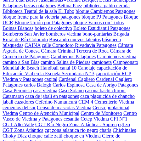
Patagones
becas patagones
Bettina Paez
biblioteca pablo neruda
Biblioteca Teatral de la sala El Tubo
bloque Cambiemos Patagones
bloque frente para la victoria patagones
bloque PJ Patagones
Bloque
UCR
Bloque Unión por Patagones
bloque Vamos con Todos
Boinas Blancas
boleto de colectivo
Boleto Estudiantil Patagones
Bomberos San Javier
bomberos viedma
bono-paritarias
Brigada
Rural de Río Colorado
Buscando nuevos talentos
búsqueda
búsquedas
CAINA
calle Comodoro Rivadavia Patagones
Cámara
Agraria de Conesa
Cámara Criminal Tercera de Roca
Cámara de
Comercio de Patagones
Cambiemos Patagones
Cambiemos viedma
camino a San Blas
camino Salina de Piedras
camioneta
Campeonato
Mundial de Beach Handball
canal 10
Canotaje
capacitación de
Educación Vial en la Escuela Secundaria N° 3
capacitación RCP
Viedma y Patagones
capital
Cardenal Cagliero
Cardenal Cagliero
Patagones
carlos Balogh
Carlos Espinosa
Casa de Abrigo Patagones
Casa Peronista
casa viedma
Caso Solano
casona bachi chironi
Catamaran
caza de jabali en patagones
caza plaguicida de chancho
jabali
cazadores
Ceferino Namuncurá
CEM 4
Cementerio Viedma
cementos del sur
Censo de mascotas Viedma
Censo poblacional
Viedma
Centro de Atención Municipal
Centro de Monitoreo
Centro
Vasco de Viedma y Patagones
cesantía
Cetep Viedma
CFI N°1
CGT Alto Valle
CGT Río Negro Zona Atlántica - Supren
cgt zo
CGT Zona Atlántica
cgt zona atlantica rio negro
charla
Chichinales
Choky Diaz
choque calle zatti
choque en Viedma
Cierre de