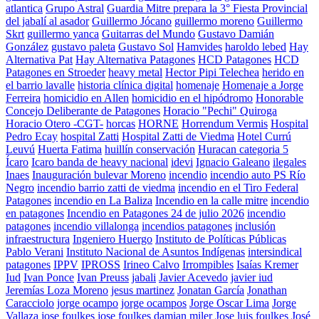
atlantica
Grupo Astral
Guardia Mitre prepara la 3° Fiesta Provincial
del jabalí al asador
Guillermo Jócano
guillermo moreno
Guillermo
Skrt
guillermo yanca
Guitarras del Mundo
Gustavo Damián
González
gustavo paleta
Gustavo Sol
Hamvides
haroldo lebed
Hay
Alternativa Pat
Hay Alternativa Patagones
HCD Patagones
HCD
Patagones en Stroeder
heavy metal
Hector Pipi Telechea
herido en
el barrio lavalle
historia clínica digital
homenaje
Homenaje a Jorge
Ferreira
homicidio en Allen
homicidio en el hipódromo
Honorable
Concejo Deliberante de Patagones
Horacio "Pechi" Quiroga
Horacio Otero -CGT-
horcas
HORNE
Horrendum Vermis
Hospital
Pedro Ecay
hospital Zatti
Hospital Zatti de Viedma
Hotel Currú
Leuvú
Huerta Fatima
huillín conservación
Huracan categoria 5
Ícaro
Icaro banda de heavy nacional
idevi
Ignacio Galeano
ilegales
Inaes
Inauguración bulevar Moreno
incendio
incendio auto PS Río
Negro
incendio barrio zatti de viedma
incendio en el Tiro Federal
Patagones
incendio en La Baliza
Incendio en la calle mitre
incendio
en patagones
Incendio en Patagones 24 de julio 2026
incendio
patagones
incendio villalonga
incendios patagones
inclusión
infraestructura
Ingeniero Huergo
Instituto de Políticas Públicas
Pablo Verani
Instituto Nacional de Asuntos Indígenas
intersindical
patagones
IPPV
IPROSS
Irineo Calvo
Irrompibles
Isaías Kremer
Iud
Ivan Ponce
Ivan Preuss
jabali
Javier Acevedo
javier iud
Jeremías Loza Moreno
jesus martinez
Jonatan García
Jonathan
Caracciolo
jorge ocampo
jorge ocampos
Jorge Oscar Lima
Jorge
Vallaza
jose foulkes
jose foulkes damian miler
Jose luis foulkes
José