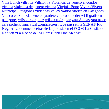
Villa Lynch
villa rita
Villalonga
Violencia de genero el condor
viedma
violencia de genero viedma
Virginia Bono
Vivero
Vivero
Municipal Patagones
viviendas
volley
voltios
vuelco en Patagones
Vuelco en San Blas
vuelco pradere
vuelco stroeder
wi fi gratis en
patagones
wilson rodrgiuez
wilson rodriguez
zara Atenas
zara macri
zara pichetto
zara vidal
zonificación
¿Qué pasa en la SENAF Río
Negro? La denuncia detrás de la protesta en el ECOS La Casita de
Nehuen
“La Noche de los Bares”
“Ni Una Menos”