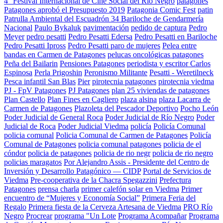
4° Festival Internacional de Cine Social del Río Negro
patagones
Patagones aprobó el Presupuesto 2019
Patagonia Comic Fest
patin
Patrulla Ambiental del Escuadrón 34 Bariloche de Gendarmería
Nacional
Paulo Bykaluk
pavimentación
pedido de captura
Pedro
Meyer
pedro pesatti
Pedro Pesatti Edersa
Pedro Pesatti en Bariloche
Pedro Pesatti Ipross
Pedro Pesatti paro de mujeres
Pelea entre
bandas en Carmen de Patagones
pelucas oncológicas patagones
Peña del Bailarin
Pensiones Patagones
periodista y escritor Carlos
Espinosa
Perla Prigoshin
Peronismo Militante
Pesatti - Weretilneck
Pesca infantil San Blas
Pier
pirotecnia patagones
pirotecnia viedma
PJ - FpV Patagones
PJ Patagones
plan 25 viviendas de patagones
Plan Castello
Plan Fines en Cagliero
plaza alsina
plaza Lacarra de
Carmen de Patagones
Plazoleta del Pescador Deportivo
Pocho León
Poder Judicial de General Roca
Poder Judicial de Río Negro
Poder
Judicial de Roca
Poder Judicial Viedma
policía
Policía Comunal
policia comunal
Policia Comunal de Carmen de Patagones
Policía
Comunal de Patagones
policia comunal patagones
policia de el
cóndor
policia de patagones
policia de rio negr
policia de rio negro
policias maragatos
Por Alejandro Assis - Presidente del Centro de
Inversión y Desarrollo Patagónico — CIDP
Portal de Servicios de
Viedma
Pre-cooperativa de la Chacra Spegazzini
Prefectura
Patagones
prensa charla
primer calefón solar en Viedma
Primer
encuentro de “Mujeres y Economía Social”
Primera Feria del
Regalo
Primera fiesta de la Cerveza Artesana de Viedma
PRO Río
Negro
Procrear
programa "Un Lote
Programa Acompañar
Programa