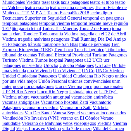
Municipales Viedma
taser
taxis
taxis patagones
teatro el tubo
teatro
en Valcheta
teatro españa
teatro españa patagones
Teatro Estable de
Muñecos "T.E.M.P.A."
Teatro EstepaRio 2018
techo digno
Tecnicatura Superior en Seguridad General
temporal en patagones
temporal patagones
temporal viedma
temporal-rescate-nieve-reguión
TEP
tito garcia lethal
Todos Tus Muertos
Toma 2 de Enero
toma
santa clara
Tonolec
Toxicomanía Viedma
tragedia en el 22 de Abril
Viedma
tragedia malvinas patagones
Trail Running Día Del Amigo
en Patagones
tránsito
transporte San Blas
trata de personas
Tren
Expreso Rionegrino (TER)
Tren Loco
Tren Patagónico
Tribulacion
tribunal de cuentas
Tribunal Electoral Provincial
Turismo Patagones
Turismo VIedma
Turnos hospital Patagones
u12
UCR
ucr
patagones
ucr viedma
Udocba
Udocba Patagones
Un Lote
Un lote
una vivienda
una Vivienda
Una Vivienda"
UNCo
UNCo Viedma
Unidad Ciudadana Patagones
Unidad Ciudadana Río Negro
unidos
por una vida mejor
Unión Personal
uniones convivenciales
unrn
unter
uocra
uocra patagones
Uocra Viedma
upcn
upcn nacionales
UPCN Río Negro
Upcn Rio Negro
Ushuaia
utedyc
UTEDyC
Viedma
uthgra
vacunación antigripal
vacunación antirrábica
vacunas antigripales
Vacunatorio hospital Zatti
Vacunatorio
Patagones
vacunatorio viedma
Vacunatorio Zatti
Valcheta
autoridades
Van Der Sandt
Vanesa Seguel
vecinos autoconvocados
Ventilación No Invasiva (VNI)
verano en El Cóndor
Verano
Saludable
Veterano de Malvinas
vetos
videojuegos
Viedma
Viedma
Digital
Viejas Locas en Viedma
villa 7 de marzo
Villa del Carmen