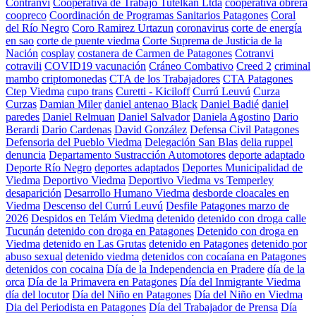
Contranvi
Cooperativa de Trabajo Tutelkan Ltda
cooperativa obrera
coopreco
Coordinación de Programas Sanitarios Patagones
Coral
del Río Negro
Coro Ramirez Urtazun
coronavirus
corte de energía
en sao
corte de puente viedma
Corte Suprema de Justicia de la
Nación
cosplay
costanera de Carmen de Patagones
Cotranvi
cotravili
COVID19 vacunación
Cráneo Combativo
Creed 2
criminal
mambo
criptomonedas
CTA de los Trabajadores
CTA Patagones
Ctep Viedma
cupo trans
Curetti - Kiciloff
Currú Leuvú
Curza
Curzas
Damian Miler
daniel antenao Black
Daniel Badié
daniel
paredes
Daniel Relmuan
Daniel Salvador
Daniela Agostino
Dario
Berardi
Dario Cardenas
David González
Defensa Civil Patagones
Defensoria del Pueblo Viedma
Delegación San Blas
delia ruppel
denuncia
Departamento Sustracción Automotores
deporte adaptado
Deporte Río Negro
deportes adaptados
Deportes Municipalidad de
Viedma
Deportivo Viedma
Deportivo Viedma vs Temperley
desaparición
Desarrollo Humano Viedma
desborde cloacales en
Viedma
Descenso del Currú Leuvú
Desfile Patagones marzo de
2026
Despidos en Telám Viedma
detenido
detenido con droga calle
Tucunán
detenido con droga en Patagones
Detenido con droga en
Viedma
detenido en Las Grutas
detenido en Patagones
detenido por
abuso sexual
detenido viedma
detenidos con cocaíana en Patagones
detenidos con cocaina
Día de la Independencia en Pradere
día de la
orca
Día de la Primavera en Patagones
Día del Inmigrante Viedma
día del locutor
Día del Niño en Patagones
Día del Niño en Viedma
Dia del Periodista en Patagones
Día del Trabajador de Prensa
Día