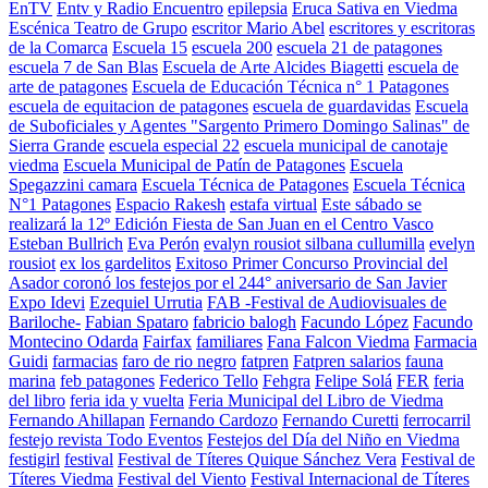
EnTV
Entv y Radio Encuentro
epilepsia
Eruca Sativa en Viedma
Escénica Teatro de Grupo
escritor Mario Abel
escritores y escritoras
de la Comarca
Escuela 15
escuela 200
escuela 21 de patagones
escuela 7 de San Blas
Escuela de Arte Alcides Biagetti
escuela de
arte de patagones
Escuela de Educación Técnica n° 1 Patagones
escuela de equitacion de patagones
escuela de guardavidas
Escuela
de Suboficiales y Agentes "Sargento Primero Domingo Salinas" de
Sierra Grande
escuela especial 22
escuela municipal de canotaje
viedma
Escuela Municipal de Patín de Patagones
Escuela
Spegazzini camara
Escuela Técnica de Patagones
Escuela Técnica
N°1 Patagones
Espacio Rakesh
estafa virtual
Este sábado se
realizará la 12º Edición Fiesta de San Juan en el Centro Vasco
Esteban Bullrich
Eva Perón
evalyn rousiot silbana cullumilla
evelyn
rousiot
ex los gardelitos
Exitoso Primer Concurso Provincial del
Asador coronó los festejos por el 244° aniversario de San Javier
Expo Idevi
Ezequiel Urrutia
FAB -Festival de Audiovisuales de
Bariloche-
Fabian Spataro
fabricio balogh
Facundo López
Facundo
Montecino Odarda
Fairfax
familiares
Fana Falcon Viedma
Farmacia
Guidi
farmacias
faro de rio negro
fatpren
Fatpren salarios
fauna
marina
feb patagones
Federico Tello
Fehgra
Felipe Solá
FER
feria
del libro
feria ida y vuelta
Feria Municipal del Libro de Viedma
Fernando Ahillapan
Fernando Cardozo
Fernando Curetti
ferrocarril
festejo revista Todo Eventos
Festejos del Día del Niño en Viedma
festigirl
festival
Festival de Títeres Quique Sánchez Vera
Festival de
Títeres Viedma
Festival del Viento
Festival Internacional de Títeres