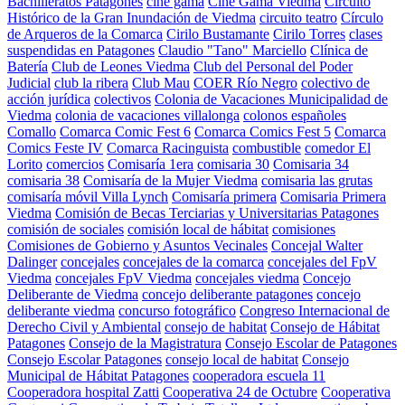
Bachilleratos Patagones
cine gama
Cine Gama Viedma
Circuito
Histórico de la Gran Inundación de Viedma
circuito teatro
Círculo
de Arqueros de la Comarca
Cirilo Bustamante
Cirilo Torres
clases
suspendidas en Patagones
Claudio "Tano" Marciello
Clínica de
Batería
Club de Leones Viedma
Club del Personal del Poder
Judicial
club la ribera
Club Mau
COER Río Negro
colectivo de
acción jurídica
colectivos
Colonia de Vacaciones Municipalidad de
Viedma
colonia de vacaciones villalonga
colonos españoles
Comallo
Comarca Comic Fest 6
Comarca Comics Fest 5
Comarca
Comics Feste IV
Comarca Racinguista
combustible
comedor El
Lorito
comercios
Comisaría 1era
comisaria 30
Comisaria 34
comisaria 38
Comisaría de la Mujer Viedma
comisaria las grutas
comisaría móvil Villa Lynch
Comisaría primera
Comisaria Primera
Viedma
Comisión de Becas Terciarias y Universitarias Patagones
comisión de sociales
comisión local de hábitat
comisiones
Comisiones de Gobierno y Asuntos Vecinales
Concejal Walter
Dalinger
concejales
concejales de la comarca
concejales del FpV
Viedma
concejales FpV Viedma
concejales viedma
Concejo
Deliberante de Viedma
concejo deliberante patagones
concejo
deliberante viedma
concurso fotográfico
Congreso Internacional de
Derecho Civil y Ambiental
consejo de habitat
Consejo de Hábitat
Patagones
Consejo de la Magistratura
Consejo Escolar de Patagones
Consejo Escolar Patagones
consejo local de habitat
Consejo
Municipal de Hábitat Patagones
cooperadora escuela 11
Cooperadora hospital Zatti
Cooperativa 24 de Octubre
Cooperativa