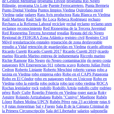
de Gestión Menstrual
programa Envion
programa Río Negro
Bilingüe.
programa Un Lote
Puente Ferrocarretero.
Punta Bermeja
Punto Digital Viedma
Puntos limpios Viedma
Quirofano movil
Viedma
radar
radares
Rara Avis productora
Rata Blanca en Viedma
Raúl Martinez
Raúl Sale
Re Loca
Rebeca Rodriguez
rechazo
Rechazo a la Reforma Laboral
reciclaje
recital
reclamo
reclamo unrn
reclamos
reconocimiento
Red Rionegrina de la Tercera Juventud
Red Rionegrina Tercera Juventud
regalías
Regata del río Negro
Regional de FEHGRA Zona Atlántica
registro civil
Registro Civil
Móvil
regularización estatales
reparación de zona desfavorable
repudio a Vidal
retención de guardavidas en Viedma
ricardo alfonsin
Ricardo Curetti
Ricardo Curetti 2017
Ricardo Curetti 2019
ricardo
marino
Ricardo Marino entrega de indumentaria
Riccrdo marino
Richie Ramone
Río Negro
río Negro contaminación
río negro costa
patagones
RN Emergencias 911
roberta scavo
Roberto Julían Peréz
Cedron
Roberto Lipiante
Roberto Meschini
roberto vargas
robo a
taxista en Viedma
robo empresa edes
Robo en el CAPS Patagonia
Robo en El Cóndor
robo en patagones
robo en Unicoop
Robo en
Viedma
robo la estrella
robo policia
robo taxi
robo viedma
ROCA
Rochas legislador
rock
rodolfo
Rodolfo Artola
rodolfo cufre
rodrigo
pérez
Rody Cufre
Rogelio Frigerio en Viedma
roger garcia
Roky
Aguirre
Rolando Arrizabalaga
Rubén "Cuniyo" Maglione
Rubén
López
Ruben Molina UPCN
Rubén Pérez
ruta 23 accidente
rutas 6
y 8
rutas rionegrinas
Sal y Fuego
Sala B de la Cámara Criminal de
la Primera Circunscripción
Sala del Libertador
salarios
salmonella