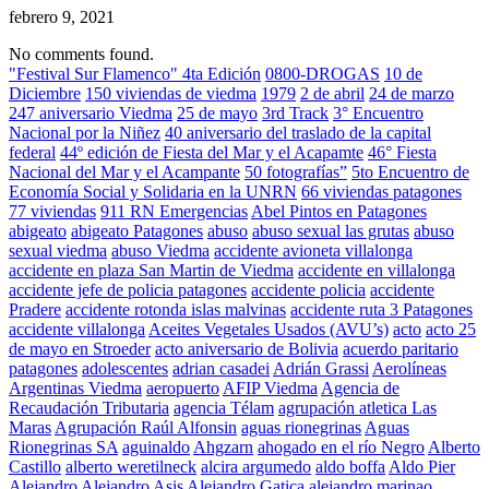
febrero 9, 2021
No comments found.
"Festival Sur Flamenco" 4ta Edición
0800-DROGAS
10 de
Diciembre
150 viviendas de viedma
1979
2 de abril
24 de marzo
247 aniversario Viedma
25 de mayo
3rd Track
3° Encuentro
Nacional por la Niñez
40 aniversario del traslado de la capital
federal
44º edición de Fiesta del Mar y el Acapamte
46° Fiesta
Nacional del Mar y el Acampante
50 fotografías”
5to Encuentro de
Economía Social y Solidaria en la UNRN
66 viviendas patagones
77 viviendas
911 RN Emergencias
Abel Pintos en Patagones
abigeato
abigeato Patagones
abuso
abuso sexual las grutas
abuso
sexual viedma
abuso Viedma
accidente avioneta villalonga
accidente en plaza San Martin de Viedma
accidente en villalonga
accidente jefe de policia patagones
accidente policia
accidente
Pradere
accidente rotonda islas malvinas
accidente ruta 3 Patagones
accidente villalonga
Aceites Vegetales Usados (AVU’s)
acto
acto 25
de mayo en Stroeder
acto aniversario de Bolivia
acuerdo paritario
patagones
adolescentes
adrian casadei
Adrián Grassi
Aerolíneas
Argentinas Viedma
aeropuerto
AFIP Viedma
Agencia de
Recaudación Tributaria
agencia Télam
agrupación atletica Las
Maras
Agrupación Raúl Alfonsin
aguas rionegrinas
Aguas
Rionegrinas SA
aguinaldo
Ahgzarn
ahogado en el río Negro
Alberto
Castillo
alberto weretilneck
alcira argumedo
aldo boffa
Aldo Pier
Alejandro
Alejandro Asis
Alejandro Gatica
alejandro marinao