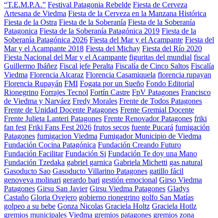
“T.E.M.P.A.”
Festival Patagonia Rebelde
Fiesta de Cerveza
Artesana de Viedma
Fiesta de la Cerveza en la Manzana Histórica
Fiesta de la Ostra
Fiesta de la Soberanía
Fiesta de la Soberanía
Patagonica
Fiesta de la Soberanía Patagónica 2019
Fiesta de la
Soberanía Patagónica 2026
Fiesta del Mar y el Acampante
Fiesta del
Mar y el Acampante 2018
Fiesta del Michay
Fiesta del Río 2020
Fiesta Nacional del Mar y el Acampante
figuritas del mundial
fiscal
Guillermo Ibáñez
Fiscal jefe Peralta
Fiscalía de Cinco Saltos
Fiscalía
Viedma
Florencia Alcaraz
Florencia Casamiquela
florencia rupayan
Florencia Rupayán
FMI
Fogata por un Sueño
Fondo Editorial
Rionegrino
Forrajes Tecnol
Fortín Castre
FpV Patagones
Francisco
de Viedma y Narváez
Fredy Morales
Frente de Todos Patagones
Frente de Unidad Docente Patagones
Frente Gremial Docente
Frente Julieta Lanteri Patagones
Frente Renovador Patagones
friki
fan fest
Friki Fans Fest 2026
frutos secos
fuente Pucará
fumigación
Patagones
fumigacion Viedma
Fumigador Municipio de Viedma
Fundación Cocina Patagónica
Fundación Creando Futuro
Fundación Facilitar
Fundación Si
Fundación Te doy una Mano
Fundación Tzedaka
gabriel garnica
Gabriela Michetti
gas natural
Gasoducto Sao
Gasoducto Villarino Patagones
gatillo fácil
genoveva molinari
gerardo bari
gestión emocional
Girso Viedma
Patagones
Girsu San Javier
Girsu Viedma Patagones
Gladys
Castaño
Gloria Ovejero
gobierno rionegrino
golfo San Matías
golpeo a su bebe
Gonza Nicolas
Graciela Holtz
Graciela Hotlz
gremios municipales Viedma
gremios patagones
gremios zona