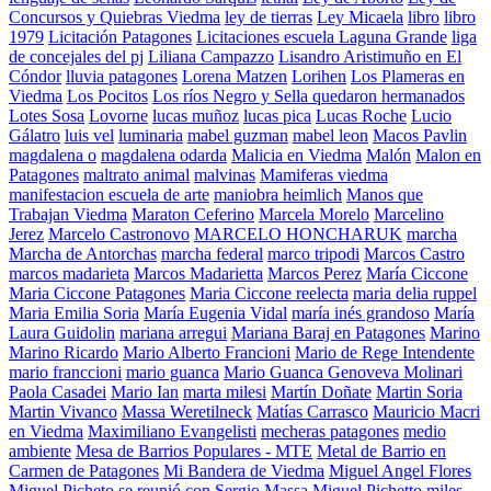
Concursos y Quiebras Viedma
ley de tierras
Ley Micaela
libro
libro
1979
Licitación Patagones
Licitaciones escuela Laguna Grande
liga
de concejales del pj
Liliana Campazzo
Lisandro Aristimuño en El
Cóndor
lluvia patagones
Lorena Matzen
Lorihen
Los Plameras en
Viedma
Los Pocitos
Los ríos Negro y Sella quedaron hermanados
Lotes Sosa
Lovorne
lucas muñoz
lucas pica
Lucas Roche
Lucio
Gálatro
luis vel
luminaria
mabel guzman
mabel leon
Macos Pavlin
magdalena o
magdalena odarda
Malicia en Viedma
Malón
Malon en
Patagones
maltrato animal
malvinas
Mamiferas viedma
manifestacion escuela de arte
maniobra heimlich
Manos que
Trabajan Viedma
Maraton Ceferino
Marcela Morelo
Marcelino
Jerez
Marcelo Castronovo
MARCELO HONCHARUK
marcha
Marcha de Antorchas
marcha federal
marco tripodi
Marcos Castro
marcos madarieta
Marcos Madarietta
Marcos Perez
María Ciccone
Maria Ciccone Patagones
Maria Ciccone reelecta
maria delia ruppel
Maria Emilia Soria
María Eugenia Vidal
maría inés grandoso
María
Laura Guidolin
mariana arregui
Mariana Baraj en Patagones
Marino
Marino Ricardo
Mario Alberto Francioni
Mario de Rege Intendente
mario franccioni
mario guanca
Mario Guanca Genoveva Molinari
Paola Casadei
Mario Ian
marta milesi
Martín Doñate
Martin Soria
Martin Vivanco
Massa Weretilneck
Matías Carrasco
Mauricio Macri
en Viedma
Maximiliano Evangelisti
mecheras patagones
medio
ambiente
Mesa de Barrios Populares - MTE
Metal de Barrio en
Carmen de Patagones
Mi Bandera de Viedma
Miguel Angel Flores
Miguel Picheto se reunió con Sergio Massa
Miguel Pichetto
miles