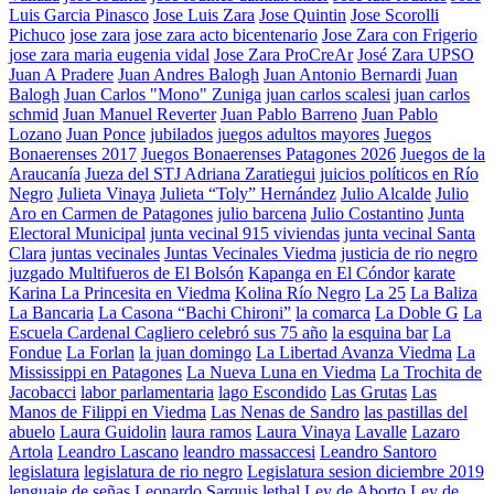
Luis Garcia Pinasco
Jose Luis Zara
Jose Quintin
Jose Scorolli
Pichuco
jose zara
jose zara acto bicentenario
Jose Zara con Frigerio
jose zara maria eugenia vidal
Jose Zara ProCreAr
José Zara UPSO
Juan A Pradere
Juan Andres Balogh
Juan Antonio Bernardi
Juan
Balogh
Juan Carlos "Mono" Zuniga
juan carlos scalesi
juan carlos
schmid
Juan Manuel Reverter
Juan Pablo Barreno
Juan Pablo
Lozano
Juan Ponce
jubilados
juegos adultos mayores
Juegos
Bonaerenses 2017
Juegos Bonaerenses Patagones 2026
Juegos de la
Araucanía
Jueza del STJ Adriana Zaratiegui
juicios políticos en Río
Negro
Julieta Vinaya
Julieta “Toly” Hernández
Julio Alcalde
Julio
Aro en Carmen de Patagones
julio barcena
Julio Costantino
Junta
Electoral Municipal
junta vecinal 915 viviendas
junta vecinal Santa
Clara
juntas vecinales
Juntas Vecinales Viedma
justicia de rio negro
juzgado Multifueros de El Bolsón
Kapanga en El Cóndor
karate
Karina La Princesita en Viedma
Kolina Río Negro
La 25
La Baliza
La Bancaria
La Casona “Bachi Chironi”
la comarca
La Doble G
La
Escuela Cardenal Cagliero celebró sus 75 año
la esquina bar
La
Fondue
La Forlan
la juan domingo
La Libertad Avanza Viedma
La
Mississippi en Patagones
La Nueva Luna en Viedma
La Trochita de
Jacobacci
labor parlamentaria
lago Escondido
Las Grutas
Las
Manos de Filippi en Viedma
Las Nenas de Sandro
las pastillas del
abuelo
Laura Guidolin
laura ramos
Laura Vinaya
Lavalle
Lazaro
Artola
Leandro Lascano
leandro massaccesi
Leandro Santoro
legislatura
legislatura de rio negro
Legislatura sesion diciembre 2019
lenguaje de señas
Leonardo Sarquis
lethal
Ley de Aborto
Ley de