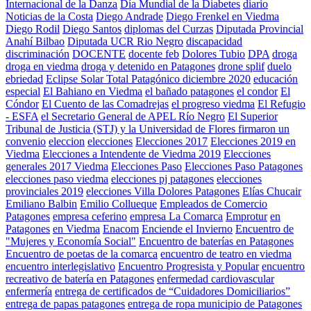
Internacional de la Danza
Día Mundial de la Diabetes
diario
Noticias de la Costa
Diego Andrade
Diego Frenkel en Viedma
Diego Rodil
Diego Santos
diplomas del Curzas
Diputada Provincial
Anahí Bilbao
Diputada UCR Rio Negro
discapacidad
discriminación
DOCENTE
docente feb
Dolores Tubio
DPA
droga
droga en viedma
droga y detenido en Patagones
drone splif
duelo
ebriedad
Eclipse Solar Total Patagónico diciembre 2020
educación
especial
El Bahiano en Viedma
el bañado patagones
el condor
El
Cóndor
El Cuento de las Comadrejas
el progreso viedma
El Refugio
- ESFA
el Secretario General de APEL Río Negro
El Superior
Tribunal de Justicia (STJ) y la Universidad de Flores firmaron un
convenio
eleccion
elecciones
Elecciones 2017
Elecciones 2019 en
Viedma
Elecciones a Intendente de Viedma 2019
Elecciones
generales 2017 Viedma
Elecciones Paso
Elecciones Paso Patagones
elecciones paso viedma
elecciones pj patagones
elecciones
provinciales 2019
elecciones Villa Dolores Patagones
Elías Chucair
Emiliano Balbin
Emilio Collueque
Empleados de Comercio
Patagones
empresa ceferino
empresa La Comarca
Emprotur
en
Patagones
en Viedma
Enacom
Enciende el Invierno
Encuentro de
"Mujeres y Economía Social"
Encuentro de baterías en Patagones
Encuentro de poetas de la comarca
encuentro de teatro en viedma
encuentro interlegislativo
Encuentro Progresista y Popular
encuentro
recreativo de batería en Patagones
enfermedad cardiovascular
enfermería
entrega de certificados de “Cuidadores Domiciliarios”
entrega de papas patagones
entrega de ropa municipio de Patagones