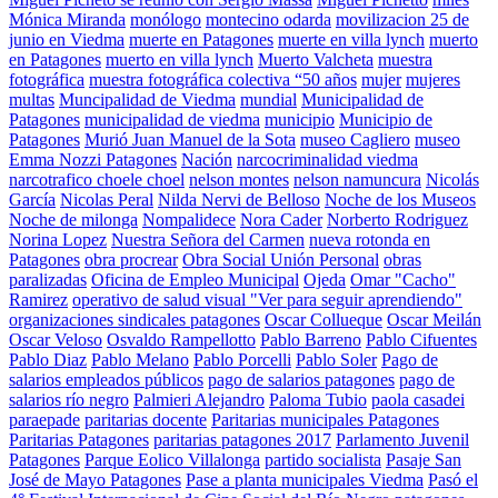
Mónica Miranda
monólogo
montecino odarda
movilizacion 25 de
junio en Viedma
muerte en Patagones
muerte en villa lynch
muerto
en Patagones
muerto en villa lynch
Muerto Valcheta
muestra
fotográfica
muestra fotográfica colectiva “50 años
mujer
mujeres
multas
Muncipalidad de Viedma
mundial
Municipalidad de
Patagones
municipalidad de viedma
municipio
Municipio de
Patagones
Murió Juan Manuel de la Sota
museo Cagliero
museo
Emma Nozzi Patagones
Nación
narcocriminalidad viedma
narcotrafico choele choel
nelson montes
nelson namuncura
Nicolás
García
Nicolas Peral
Nilda Nervi de Belloso
Noche de los Museos
Noche de milonga
Nompalidece
Nora Cader
Norberto Rodriguez
Norina Lopez
Nuestra Señora del Carmen
nueva rotonda en
Patagones
obra procrear
Obra Social Unión Personal
obras
paralizadas
Oficina de Empleo Municipal
Ojeda
Omar "Cacho"
Ramirez
operativo de salud visual "Ver para seguir aprendiendo"
organizaciones sindicales patagones
Oscar Collueque
Oscar Meilán
Oscar Veloso
Osvaldo Rampellotto
Pablo Barreno
Pablo Cifuentes
Pablo Diaz
Pablo Melano
Pablo Porcelli
Pablo Soler
Pago de
salarios empleados públicos
pago de salarios patagones
pago de
salarios río negro
Palmieri Alejandro
Paloma Tubio
paola casadei
paraepade
paritarias docente
Paritarias municipales Patagones
Paritarias Patagones
paritarias patagones 2017
Parlamento Juvenil
Patagones
Parque Eolico Villalonga
partido socialista
Pasaje San
José de Mayo Patagones
Pase a planta municipales Viedma
Pasó el