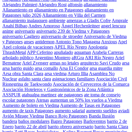
Alejandro Palmieri
Alejandro Rost
alfonsín
allanamiento
Allanamiento en
allanamiento en Patagones
allanamiento en
Patagones julio 2026
Allanamiento en Villa del Carmen
allanamiento inalauquen
ambiente
amenzas a Gladis Cofre
Amprale
Anahí Bilbao
Andres Amoroso
Ángel Hechenleitner
angel lencura
anime
aniversario
aniversario 239 de Viedma y Patagones
aniversario Cagliero
aniversario de stroeder
Aniversario de Viedma
y Patgones
anses
antidemon
Antonio Tono Magagna
Anxious
Apel
Apel colonia de vacaciones
APEL Río Negro
Apologgia
ThrashMetal
APP Ceferino
apuñalado
aquaman
Arabela Carreras
arbolado público
Argentino Montero
aRGra
ARI Río Negro
Ariel
Bernatene
Ariel Zvenger
armas no letales
arquitecto Savi Crudo
arsa
arsa barrio guido
arsa comallo
Arsa El Condor
arsa guardia mitre
Arsa obra Santa Clara
arsa viedma
Arturo Illia
Asamblea No
Nuclear
asfalto santa clara
asignaciones familiares
Asociación Civil
Rionegrina de Taekwondo
Asociación de Cerveceros de la Comarca
Asociación Hoteleros y Gastronómicos de la Zona Atlántica
ASSPUR
atahualpa martinez
ate patagones
ate toma de consejo
escolar patagones
Atenas
aumentan un 50% los vuelos a Viedma
Aumento de boleto en Viedma
Aumento de Tasas en Patagones
aumento de taxis Patagones
aumento salarial
aumento sueldos
aviadi
Avión Mirage Viedma
Banco Rojo Patagones
Banda Ilusión
bandera
baños modulares
Bapro Patagones
Barloventos
barrio 2 de
Enero
barrio 22 de abril
barrio obrero aniversario
barrio Santa Clara
barrio Zatti
Bases Justicialistas - Kolina
Basquet
Becas municipales