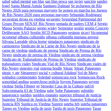
salud
salud mental
san blas
san blas pesca
san javier
sanción
sandro
fogel
Santa Mamá Antula
Santiago Dalmaú
Se poJuegos de Río
Negro 2026 para personas mayores
Se ponen en marcha los Juegos
de Río Negro 2026 para personas mayores
Sebastián Rodriguez
secuestran droga en viedma
secuestro
Seguridad Patrimonial del
Grupo Pecom
SENAF Río Negro
sentada de padres CEM 4
Sergio
Massa
Sergio Palazzo
sergio wisky
Serpentor
sesión
sesión Concejo
Deliberante SAO
Sesión HCD Patagones
sesipon
sicavi
Sicomental
sicometal
silbana cullumilla
silbana cullumilla mariana arregui
Silvana Larralde
silvia horne
simulacro patagones
sindicato de
camioneros
Sindicato de la Carne de Río Negro
sindicato de la
carne de viedma
sindicato de prensa
Sindicato de Prensa de Río
Negro
sindicato de prensa de Viedma
sindicato de prensa viedma
Sindicato de Trabajadores de Prensa de Viedma
sindicato de
trabajadores viales
Sindicato Vial de Río Negro
Sindicato viales de
Río Negro
siniestro vial
sistema braille
Sitraic
Sitraic Patagones
sitraic y ate
Sitraprenvi
social y cultural Adalquí
Sol de Mayo
soldados continentales
Soledad
somoncura rock
Somuncura Rock
sonoridad andina
sospechoso policía
Soyem Patagones
soyem
viedma
Stella Fibiger
stj
Stroeder Casa de la Cultura
sub16
Subcomisaría 63 de Viedma
sube
Sube Patagones
subsidio
patagonico
sueldos
sueldos estatales
superior tribunal de justicia
Superior Tribunal de Justicia de Río Negro
Superior Tribunal de
Justicia RN
Suplica en Viedma
Supren
suteba feb
suteba patagones
Tango en Viedma
tarifa de taxis
Tarifa de taxis Patagones
Tasas