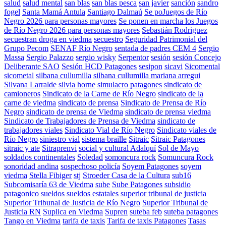
salud
salud mental
san blas
san blas pesca
san javier
sanción
sandro
fogel
Santa Mamá Antula
Santiago Dalmaú
Se poJuegos de Río
Negro 2026 para personas mayores
Se ponen en marcha los Juegos
de Río Negro 2026 para personas mayores
Sebastián Rodriguez
secuestran droga en viedma
secuestro
Seguridad Patrimonial del
Grupo Pecom
SENAF Río Negro
sentada de padres CEM 4
Sergio
Massa
Sergio Palazzo
sergio wisky
Serpentor
sesión
sesión Concejo
Deliberante SAO
Sesión HCD Patagones
sesipon
sicavi
Sicomental
sicometal
silbana cullumilla
silbana cullumilla mariana arregui
Silvana Larralde
silvia horne
simulacro patagones
sindicato de
camioneros
Sindicato de la Carne de Río Negro
sindicato de la
carne de viedma
sindicato de prensa
Sindicato de Prensa de Río
Negro
sindicato de prensa de Viedma
sindicato de prensa viedma
Sindicato de Trabajadores de Prensa de Viedma
sindicato de
trabajadores viales
Sindicato Vial de Río Negro
Sindicato viales de
Río Negro
siniestro vial
sistema braille
Sitraic
Sitraic Patagones
sitraic y ate
Sitraprenvi
social y cultural Adalquí
Sol de Mayo
soldados continentales
Soledad
somoncura rock
Somuncura Rock
sonoridad andina
sospechoso policía
Soyem Patagones
soyem
viedma
Stella Fibiger
stj
Stroeder Casa de la Cultura
sub16
Subcomisaría 63 de Viedma
sube
Sube Patagones
subsidio
patagonico
sueldos
sueldos estatales
superior tribunal de justicia
Superior Tribunal de Justicia de Río Negro
Superior Tribunal de
Justicia RN
Suplica en Viedma
Supren
suteba feb
suteba patagones
Tango en Viedma
tarifa de taxis
Tarifa de taxis Patagones
Tasas