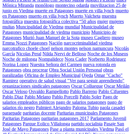
Mónica Miranda
monólogo
montecino odarda
movilizacion 25 de
junio en Viedma
muerte en Patagones
muerte en villa lynch
muerto
en Patagones
muerto en villa lynch
Muerto Valcheta
muestra
fotográfica
muestra fotográfica colectiva “50 años
mujer
mujeres
multas
Muncipalidad de Viedma
mundial
Municipalidad de
Patagones
municipalidad de viedma
municipio
Municipio de
Patagones
Murió Juan Manuel de la Sota
museo Cagliero
museo
Emma Nozzi Patagones
Nación
narcocriminalidad viedma
narcotrafico choele choel
nelson montes
nelson namuncura
Nicolás
García
Nicolas Peral
Nilda Nervi de Belloso
Noche de los Museos
Noche de milonga
Nompalidece
Nora Cader
Norberto Rodriguez
Norina Lopez
Nuestra Señora del Carmen
nueva rotonda en
Patagones
obra procrear
Obra Social Unión Personal
obras
paralizadas
Oficina de Empleo Municipal
Ojeda
Omar "Cacho"
Ramirez
operativo de salud visual "Ver para seguir aprendiendo"
organizaciones sindicales patagones
Oscar Collueque
Oscar Meilán
Oscar Veloso
Osvaldo Rampellotto
Pablo Barreno
Pablo Cifuentes
Pablo Diaz
Pablo Melano
Pablo Porcelli
Pablo Soler
Pago de
salarios empleados públicos
pago de salarios patagones
pago de
salarios río negro
Palmieri Alejandro
Paloma Tubio
paola casadei
paraepade
paritarias docente
Paritarias municipales Patagones
Paritarias Patagones
paritarias patagones 2017
Parlamento Juvenil
Patagones
Parque Eolico Villalonga
partido socialista
Pasaje San
José de Mayo Patagones
Pase a planta municipales Viedma
Pasó el