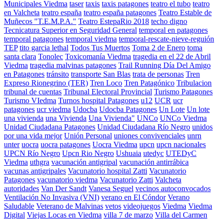
Municipales Viedma
taser
taxis
taxis patagones
teatro el tubo
teatro
en Valcheta
teatro españa
teatro españa patagones
Teatro Estable de
Muñecos "T.E.M.P.A."
Teatro EstepaRio 2018
techo digno
Tecnicatura Superior en Seguridad General
temporal en patagones
temporal patagones
temporal viedma
temporal-rescate-nieve-reguión
TEP
tito garcia lethal
Todos Tus Muertos
Toma 2 de Enero
toma
santa clara
Tonolec
Toxicomanía Viedma
tragedia en el 22 de Abril
Viedma
tragedia malvinas patagones
Trail Running Día Del Amigo
en Patagones
tránsito
transporte San Blas
trata de personas
Tren
Expreso Rionegrino (TER)
Tren Loco
Tren Patagónico
Tribulacion
tribunal de cuentas
Tribunal Electoral Provincial
Turismo Patagones
Turismo VIedma
Turnos hospital Patagones
u12
UCR
ucr
patagones
ucr viedma
Udocba
Udocba Patagones
Un Lote
Un lote
una vivienda
una Vivienda
Una Vivienda"
UNCo
UNCo Viedma
Unidad Ciudadana Patagones
Unidad Ciudadana Río Negro
unidos
por una vida mejor
Unión Personal
uniones convivenciales
unrn
unter
uocra
uocra patagones
Uocra Viedma
upcn
upcn nacionales
UPCN Río Negro
Upcn Rio Negro
Ushuaia
utedyc
UTEDyC
Viedma
uthgra
vacunación antigripal
vacunación antirrábica
vacunas antigripales
Vacunatorio hospital Zatti
Vacunatorio
Patagones
vacunatorio viedma
Vacunatorio Zatti
Valcheta
autoridades
Van Der Sandt
Vanesa Seguel
vecinos autoconvocados
Ventilación No Invasiva (VNI)
verano en El Cóndor
Verano
Saludable
Veterano de Malvinas
vetos
videojuegos
Viedma
Viedma
Digital
Viejas Locas en Viedma
villa 7 de marzo
Villa del Carmen