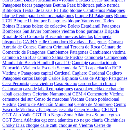
Patagones
becas patagones
Bettina Paez
biblioteca pablo neruda
Biblioteca Teatral de la sala El Tubo
bloque Cambiemos Patagones
bloque frente para la victoria patagones
bloque PJ Patagones
Bloque
UCR
Bloque Unión por Patagones
bloque Vamos con Todos
Boinas Blancas
boleto de colectivo
Boleto Estudiantil Patagones
Bomberos San Javier
bomberos viedma
bono-paritarias
Brigada
Rural de Río Colorado
Buscando nuevos talentos
búsqueda
búsquedas
CAINA
calle Comodoro Rivadavia Patagones
Cámara
Agraria de Conesa
Cámara Criminal Tercera de Roca
Cámara de
Comercio de Patagones
Cambiemos Patagones
Cambiemos viedma
camino a San Blas
camino Salina de Piedras
camioneta
Campeonato
Mundial de Beach Handball
canal 10
Canotaje
capacitación de
Educación Vial en la Escuela Secundaria N° 3
capacitación RCP
Viedma y Patagones
capital
Cardenal Cagliero
Cardenal Cagliero
Patagones
carlos Balogh
Carlos Espinosa
Casa de Abrigo Patagones
Casa Peronista
casa viedma
Caso Solano
casona bachi chironi
Catamaran
caza de jabali en patagones
caza plaguicida de chancho
jabali
cazadores
Ceferino Namuncurá
CEM 4
Cementerio Viedma
cementos del sur
Censo de mascotas Viedma
Censo poblacional
Viedma
Centro de Atención Municipal
Centro de Monitoreo
Centro
Vasco de Viedma y Patagones
cesantía
Cetep Viedma
CFI N°1
CGT Alto Valle
CGT Río Negro Zona Atlántica - Supren
cgt zo
CGT Zona Atlántica
cgt zona atlantica rio negro
charla
Chichinales
Choky Diaz
choque calle zatti
choque en Viedma
Cierre de