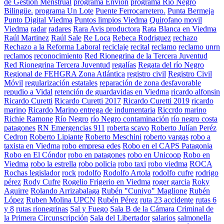
de Gestión Menstrual
programa Envion
programa Río Negro
Bilingüe.
programa Un Lote
Puente Ferrocarretero.
Punta Bermeja
Punto Digital Viedma
Puntos limpios Viedma
Quirofano movil
Viedma
radar
radares
Rara Avis productora
Rata Blanca en Viedma
Raúl Martinez
Raúl Sale
Re Loca
Rebeca Rodriguez
rechazo
Rechazo a la Reforma Laboral
reciclaje
recital
reclamo
reclamo unrn
reclamos
reconocimiento
Red Rionegrina de la Tercera Juventud
Red Rionegrina Tercera Juventud
regalías
Regata del río Negro
Regional de FEHGRA Zona Atlántica
registro civil
Registro Civil
Móvil
regularización estatales
reparación de zona desfavorable
repudio a Vidal
retención de guardavidas en Viedma
ricardo alfonsin
Ricardo Curetti
Ricardo Curetti 2017
Ricardo Curetti 2019
ricardo
marino
Ricardo Marino entrega de indumentaria
Riccrdo marino
Richie Ramone
Río Negro
río Negro contaminación
río negro costa
patagones
RN Emergencias 911
roberta scavo
Roberto Julían Peréz
Cedron
Roberto Lipiante
Roberto Meschini
roberto vargas
robo a
taxista en Viedma
robo empresa edes
Robo en el CAPS Patagonia
Robo en El Cóndor
robo en patagones
robo en Unicoop
Robo en
Viedma
robo la estrella
robo policia
robo taxi
robo viedma
ROCA
Rochas legislador
rock
rodolfo
Rodolfo Artola
rodolfo cufre
rodrigo
pérez
Rody Cufre
Rogelio Frigerio en Viedma
roger garcia
Roky
Aguirre
Rolando Arrizabalaga
Rubén "Cuniyo" Maglione
Rubén
López
Ruben Molina UPCN
Rubén Pérez
ruta 23 accidente
rutas 6
y 8
rutas rionegrinas
Sal y Fuego
Sala B de la Cámara Criminal de
la Primera Circunscripción
Sala del Libertador
salarios
salmonella