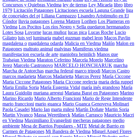
Concursos y Quiebras Viedma
ley de tierras
Ley Micaela
libro
libro
1979
Licitación Patagones
Licitaciones escuela Laguna Grande
liga
de concejales del pj
Liliana Campazzo
Lisandro Aristimuño en El
Cóndor
lluvia patagones
Lorena Matzen
Lorihen
Los Plameras en
Viedma
Los Pocitos
Los ríos Negro y Sella quedaron hermanados
Lotes Sosa
Lovorne
lucas muñoz
lucas pica
Lucas Roche
Lucio
Gálatro
luis vel
luminaria
mabel guzman
mabel leon
Macos Pavlin
magdalena o
magdalena odarda
Malicia en Viedma
Malón
Malon en
Patagones
maltrato animal
malvinas
Mamiferas viedma
manifestacion escuela de arte
maniobra heimlich
Manos que
Trabajan Viedma
Maraton Ceferino
Marcela Morelo
Marcelino
Jerez
Marcelo Castronovo
MARCELO HONCHARUK
marcha
Marcha de Antorchas
marcha federal
marco tripodi
Marcos Castro
marcos madarieta
Marcos Madarietta
Marcos Perez
María Ciccone
Maria Ciccone Patagones
Maria Ciccone reelecta
maria delia ruppel
Maria Emilia Soria
María Eugenia Vidal
maría inés grandoso
María
Laura Guidolin
mariana arregui
Mariana Baraj en Patagones
Marino
Marino Ricardo
Mario Alberto Francioni
Mario de Rege Intendente
mario franccioni
mario guanca
Mario Guanca Genoveva Molinari
Paola Casadei
Mario Ian
marta milesi
Martín Doñate
Martin Soria
Martin Vivanco
Massa Weretilneck
Matías Carrasco
Mauricio Macri
en Viedma
Maximiliano Evangelisti
mecheras patagones
medio
ambiente
Mesa de Barrios Populares - MTE
Metal de Barrio en
Carmen de Patagones
Mi Bandera de Viedma
Miguel Angel Flores
Miguel Picheto se reunió con Sergio Massa
Miguel Pichetto
miles