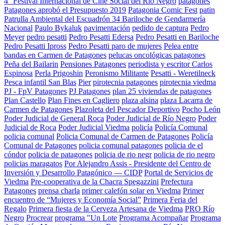
4° Festival Internacional de Cine Social del Río Negro
patagones
Patagones aprobó el Presupuesto 2019
Patagonia Comic Fest
patin
Patrulla Ambiental del Escuadrón 34 Bariloche de Gendarmería
Nacional
Paulo Bykaluk
pavimentación
pedido de captura
Pedro
Meyer
pedro pesatti
Pedro Pesatti Edersa
Pedro Pesatti en Bariloche
Pedro Pesatti Ipross
Pedro Pesatti paro de mujeres
Pelea entre
bandas en Carmen de Patagones
pelucas oncológicas patagones
Peña del Bailarin
Pensiones Patagones
periodista y escritor Carlos
Espinosa
Perla Prigoshin
Peronismo Militante
Pesatti - Weretilneck
Pesca infantil San Blas
Pier
pirotecnia patagones
pirotecnia viedma
PJ - FpV Patagones
PJ Patagones
plan 25 viviendas de patagones
Plan Castello
Plan Fines en Cagliero
plaza alsina
plaza Lacarra de
Carmen de Patagones
Plazoleta del Pescador Deportivo
Pocho León
Poder Judicial de General Roca
Poder Judicial de Río Negro
Poder
Judicial de Roca
Poder Judicial Viedma
policía
Policía Comunal
policia comunal
Policia Comunal de Carmen de Patagones
Policía
Comunal de Patagones
policia comunal patagones
policia de el
cóndor
policia de patagones
policia de rio negr
policia de rio negro
policias maragatos
Por Alejandro Assis - Presidente del Centro de
Inversión y Desarrollo Patagónico — CIDP
Portal de Servicios de
Viedma
Pre-cooperativa de la Chacra Spegazzini
Prefectura
Patagones
prensa charla
primer calefón solar en Viedma
Primer
encuentro de “Mujeres y Economía Social”
Primera Feria del
Regalo
Primera fiesta de la Cerveza Artesana de Viedma
PRO Río
Negro
Procrear
programa "Un Lote
Programa Acompañar
Programa