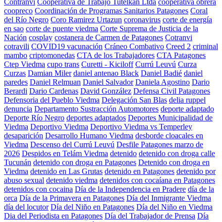
Contranvi
Cooperativa de Trabajo Tutelkan Ltda
cooperativa obrera
coopreco
Coordinación de Programas Sanitarios Patagones
Coral
del Río Negro
Coro Ramirez Urtazun
coronavirus
corte de energía
en sao
corte de puente viedma
Corte Suprema de Justicia de la
Nación
cosplay
costanera de Carmen de Patagones
Cotranvi
cotravili
COVID19 vacunación
Cráneo Combativo
Creed 2
criminal
mambo
criptomonedas
CTA de los Trabajadores
CTA Patagones
Ctep Viedma
cupo trans
Curetti - Kiciloff
Currú Leuvú
Curza
Curzas
Damian Miler
daniel antenao Black
Daniel Badié
daniel
paredes
Daniel Relmuan
Daniel Salvador
Daniela Agostino
Dario
Berardi
Dario Cardenas
David González
Defensa Civil Patagones
Defensoria del Pueblo Viedma
Delegación San Blas
delia ruppel
denuncia
Departamento Sustracción Automotores
deporte adaptado
Deporte Río Negro
deportes adaptados
Deportes Municipalidad de
Viedma
Deportivo Viedma
Deportivo Viedma vs Temperley
desaparición
Desarrollo Humano Viedma
desborde cloacales en
Viedma
Descenso del Currú Leuvú
Desfile Patagones marzo de
2026
Despidos en Telám Viedma
detenido
detenido con droga calle
Tucunán
detenido con droga en Patagones
Detenido con droga en
Viedma
detenido en Las Grutas
detenido en Patagones
detenido por
abuso sexual
detenido viedma
detenidos con cocaíana en Patagones
detenidos con cocaina
Día de la Independencia en Pradere
día de la
orca
Día de la Primavera en Patagones
Día del Inmigrante Viedma
día del locutor
Día del Niño en Patagones
Día del Niño en Viedma
Dia del Periodista en Patagones
Día del Trabajador de Prensa
Día