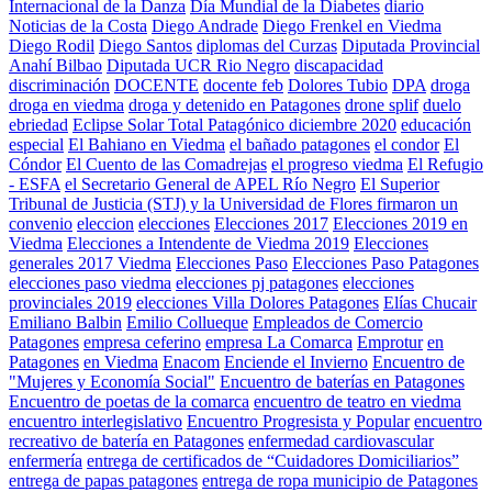
Internacional de la Danza
Día Mundial de la Diabetes
diario
Noticias de la Costa
Diego Andrade
Diego Frenkel en Viedma
Diego Rodil
Diego Santos
diplomas del Curzas
Diputada Provincial
Anahí Bilbao
Diputada UCR Rio Negro
discapacidad
discriminación
DOCENTE
docente feb
Dolores Tubio
DPA
droga
droga en viedma
droga y detenido en Patagones
drone splif
duelo
ebriedad
Eclipse Solar Total Patagónico diciembre 2020
educación
especial
El Bahiano en Viedma
el bañado patagones
el condor
El
Cóndor
El Cuento de las Comadrejas
el progreso viedma
El Refugio
- ESFA
el Secretario General de APEL Río Negro
El Superior
Tribunal de Justicia (STJ) y la Universidad de Flores firmaron un
convenio
eleccion
elecciones
Elecciones 2017
Elecciones 2019 en
Viedma
Elecciones a Intendente de Viedma 2019
Elecciones
generales 2017 Viedma
Elecciones Paso
Elecciones Paso Patagones
elecciones paso viedma
elecciones pj patagones
elecciones
provinciales 2019
elecciones Villa Dolores Patagones
Elías Chucair
Emiliano Balbin
Emilio Collueque
Empleados de Comercio
Patagones
empresa ceferino
empresa La Comarca
Emprotur
en
Patagones
en Viedma
Enacom
Enciende el Invierno
Encuentro de
"Mujeres y Economía Social"
Encuentro de baterías en Patagones
Encuentro de poetas de la comarca
encuentro de teatro en viedma
encuentro interlegislativo
Encuentro Progresista y Popular
encuentro
recreativo de batería en Patagones
enfermedad cardiovascular
enfermería
entrega de certificados de “Cuidadores Domiciliarios”
entrega de papas patagones
entrega de ropa municipio de Patagones