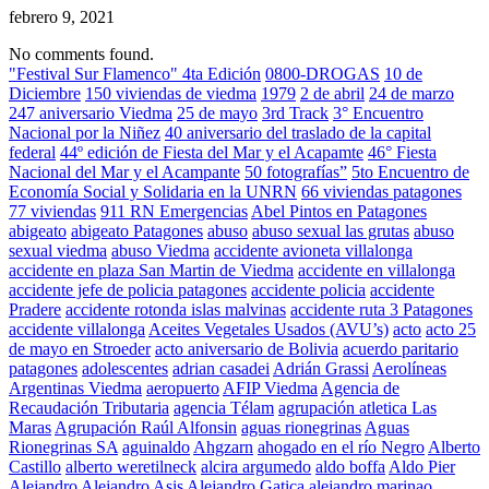
febrero 9, 2021
No comments found.
"Festival Sur Flamenco" 4ta Edición
0800-DROGAS
10 de
Diciembre
150 viviendas de viedma
1979
2 de abril
24 de marzo
247 aniversario Viedma
25 de mayo
3rd Track
3° Encuentro
Nacional por la Niñez
40 aniversario del traslado de la capital
federal
44º edición de Fiesta del Mar y el Acapamte
46° Fiesta
Nacional del Mar y el Acampante
50 fotografías”
5to Encuentro de
Economía Social y Solidaria en la UNRN
66 viviendas patagones
77 viviendas
911 RN Emergencias
Abel Pintos en Patagones
abigeato
abigeato Patagones
abuso
abuso sexual las grutas
abuso
sexual viedma
abuso Viedma
accidente avioneta villalonga
accidente en plaza San Martin de Viedma
accidente en villalonga
accidente jefe de policia patagones
accidente policia
accidente
Pradere
accidente rotonda islas malvinas
accidente ruta 3 Patagones
accidente villalonga
Aceites Vegetales Usados (AVU’s)
acto
acto 25
de mayo en Stroeder
acto aniversario de Bolivia
acuerdo paritario
patagones
adolescentes
adrian casadei
Adrián Grassi
Aerolíneas
Argentinas Viedma
aeropuerto
AFIP Viedma
Agencia de
Recaudación Tributaria
agencia Télam
agrupación atletica Las
Maras
Agrupación Raúl Alfonsin
aguas rionegrinas
Aguas
Rionegrinas SA
aguinaldo
Ahgzarn
ahogado en el río Negro
Alberto
Castillo
alberto weretilneck
alcira argumedo
aldo boffa
Aldo Pier
Alejandro
Alejandro Asis
Alejandro Gatica
alejandro marinao