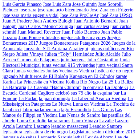
Luis Garcia Pinasco
Jose Luis Zara
Jose Quintin
Jose Scorolli
Pichuco
jose zara
jose zara acto bicentenario
Jose Zara con Frigerio
jose zara maria eugenia vidal
Jose Zara ProCreAr
José Zara UPSO
Juan A Pradere
Juan Andres Balogh
Juan Antonio Bernardi
Juan
Balogh
Juan Carlos "Mono" Zuniga
juan carlos scalesi
juan carlos
schmid
Juan Manuel Reverter
Juan Pablo Barreno
Juan Pablo
Lozano
Juan Ponce
jubilados
juegos adultos mayores
Juegos
Bonaerenses 2017
Juegos Bonaerenses Patagones 2026
Juegos de la
Araucanía
Jueza del STJ Adriana Zaratiegui
juicios políticos en Río
Negro
Julieta Vinaya
Julieta “Toly” Hernández
Julio Alcalde
Julio
Aro en Carmen de Patagones
julio barcena
Julio Costantino
Junta
Electoral Municipal
junta vecinal 915 viviendas
junta vecinal Santa
Clara
juntas vecinales
Juntas Vecinales Viedma
justicia de rio negro
juzgado Multifueros de El Bolsón
Kapanga en El Cóndor
karate
Karina La Princesita en Viedma
Kolina Río Negro
La 25
La Baliza
La Bancaria
La Casona “Bachi Chironi”
la comarca
La Doble G
La
Escuela Cardenal Cagliero celebró sus 75 año
la esquina bar
La
Fondue
La Forlan
la juan domingo
La Libertad Avanza Viedma
La
Mississippi en Patagones
La Nueva Luna en Viedma
La Trochita de
Jacobacci
labor parlamentaria
lago Escondido
Las Grutas
Las
Manos de Filippi en Viedma
Las Nenas de Sandro
las pastillas del
abuelo
Laura Guidolin
laura ramos
Laura Vinaya
Lavalle
Lazaro
Artola
Leandro Lascano
leandro massaccesi
Leandro Santoro
legislatura
legislatura de rio negro
Legislatura sesion diciembre 2019
lenguaje de señas
Leonardo Sarquis
lethal
Ley de Aborto
Ley de