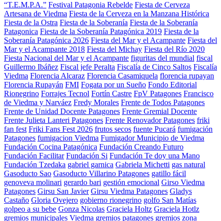
“T.E.M.P.A.”
Festival Patagonia Rebelde
Fiesta de Cerveza
Artesana de Viedma
Fiesta de la Cerveza en la Manzana Histórica
Fiesta de la Ostra
Fiesta de la Soberanía
Fiesta de la Soberanía
Patagonica
Fiesta de la Soberanía Patagónica 2019
Fiesta de la
Soberanía Patagónica 2026
Fiesta del Mar y el Acampante
Fiesta del
Mar y el Acampante 2018
Fiesta del Michay
Fiesta del Río 2020
Fiesta Nacional del Mar y el Acampante
figuritas del mundial
fiscal
Guillermo Ibáñez
Fiscal jefe Peralta
Fiscalía de Cinco Saltos
Fiscalía
Viedma
Florencia Alcaraz
Florencia Casamiquela
florencia rupayan
Florencia Rupayán
FMI
Fogata por un Sueño
Fondo Editorial
Rionegrino
Forrajes Tecnol
Fortín Castre
FpV Patagones
Francisco
de Viedma y Narváez
Fredy Morales
Frente de Todos Patagones
Frente de Unidad Docente Patagones
Frente Gremial Docente
Frente Julieta Lanteri Patagones
Frente Renovador Patagones
friki
fan fest
Friki Fans Fest 2026
frutos secos
fuente Pucará
fumigación
Patagones
fumigacion Viedma
Fumigador Municipio de Viedma
Fundación Cocina Patagónica
Fundación Creando Futuro
Fundación Facilitar
Fundación Si
Fundación Te doy una Mano
Fundación Tzedaka
gabriel garnica
Gabriela Michetti
gas natural
Gasoducto Sao
Gasoducto Villarino Patagones
gatillo fácil
genoveva molinari
gerardo bari
gestión emocional
Girso Viedma
Patagones
Girsu San Javier
Girsu Viedma Patagones
Gladys
Castaño
Gloria Ovejero
gobierno rionegrino
golfo San Matías
golpeo a su bebe
Gonza Nicolas
Graciela Holtz
Graciela Hotlz
gremios municipales Viedma
gremios patagones
gremios zona