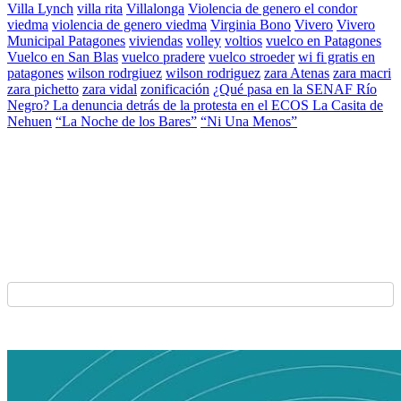
Villa Lynch
villa rita
Villalonga
Violencia de genero el condor
viedma
violencia de genero viedma
Virginia Bono
Vivero
Vivero
Municipal Patagones
viviendas
volley
voltios
vuelco en Patagones
Vuelco en San Blas
vuelco pradere
vuelco stroeder
wi fi gratis en
patagones
wilson rodrgiuez
wilson rodriguez
zara Atenas
zara macri
zara pichetto
zara vidal
zonificación
¿Qué pasa en la SENAF Río
Negro? La denuncia detrás de la protesta en el ECOS La Casita de
Nehuen
“La Noche de los Bares”
“Ni Una Menos”