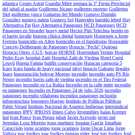
atlantica
Grupo Astral
Guardia Mitre prepara la 3° Fiesta Provincial
del jabalí al asador
Guillermo Jócano
guillermo moreno
Guillermo
Skrt
guillermo yanca
Guitarras del Mundo
Gustavo Damián
González
gustavo paleta
Gustavo Sol
Hamvides
haroldo lebed
Hay
Alternativa Pat
Hay Alternativa Patagones
HCD Patagones
HCD
Patagones en Stroeder
heavy metal
Hector Pipi Telechea
herido en
el barrio lavalle
historia clínica digital
homenaje
Homenaje a Jorge
Ferreira
homicidio en Allen
homicidio en el hipódromo
Honorable
Concejo Deliberante de Patagones
Horacio "Pechi" Quiroga
Horacio Otero -CGT-
horcas
HORNE
Horrendum Vermis
Hospital
Pedro Ecay
hospital Zatti
Hospital Zatti de Viedma
Hotel Currú
Leuvú
Huerta Fatima
huillín conservación
Huracan categoria 5
Ícaro
Icaro banda de heavy nacional
idevi
Ignacio Galeano
ilegales
Inaes
Inauguración bulevar Moreno
incendio
incendio auto PS Río
Negro
incendio barrio zatti de viedma
incendio en el Tiro Federal
Patagones
incendio en La Baliza
Incendio en la calle mitre
incendio
en patagones
Incendio en Patagones 24 de julio 2026
incendio
patagones
incendio villalonga
incendios patagones
inclusión
infraestructura
Ingeniero Huergo
Instituto de Políticas Públicas
Pablo Verani
Instituto Nacional de Asuntos Indígenas
intersindical
patagones
IPPV
IPROSS
Irineo Calvo
Irrompibles
Isaías Kremer
Iud
Ivan Ponce
Ivan Preuss
jabali
Javier Acevedo
javier iud
Jeremías Loza Moreno
jesus martinez
Jonatan García
Jonathan
Caracciolo
jorge ocampo
jorge ocampos
Jorge Oscar Lima
Jorge
Vallaza
jose foulkes
jose foulkes damian miler
Jose luis foulkes
José