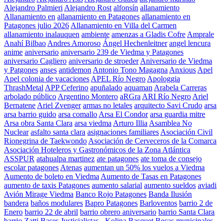
Alejandro Palmieri
Alejandro Rost
alfonsín
allanamiento
Allanamiento en
allanamiento en Patagones
allanamiento en
Patagones julio 2026
Allanamiento en Villa del Carmen
allanamiento inalauquen
ambiente
amenzas a Gladis Cofre
Amprale
Anahí Bilbao
Andres Amoroso
Ángel Hechenleitner
angel lencura
anime
aniversario
aniversario 239 de Viedma y Patagones
aniversario Cagliero
aniversario de stroeder
Aniversario de Viedma
y Patgones
anses
antidemon
Antonio Tono Magagna
Anxious
Apel
Apel colonia de vacaciones
APEL Río Negro
Apologgia
ThrashMetal
APP Ceferino
apuñalado
aquaman
Arabela Carreras
arbolado público
Argentino Montero
aRGra
ARI Río Negro
Ariel
Bernatene
Ariel Zvenger
armas no letales
arquitecto Savi Crudo
arsa
arsa barrio guido
arsa comallo
Arsa El Condor
arsa guardia mitre
Arsa obra Santa Clara
arsa viedma
Arturo Illia
Asamblea No
Nuclear
asfalto santa clara
asignaciones familiares
Asociación Civil
Rionegrina de Taekwondo
Asociación de Cerveceros de la Comarca
Asociación Hoteleros y Gastronómicos de la Zona Atlántica
ASSPUR
atahualpa martinez
ate patagones
ate toma de consejo
escolar patagones
Atenas
aumentan un 50% los vuelos a Viedma
Aumento de boleto en Viedma
Aumento de Tasas en Patagones
aumento de taxis Patagones
aumento salarial
aumento sueldos
aviadi
Avión Mirage Viedma
Banco Rojo Patagones
Banda Ilusión
bandera
baños modulares
Bapro Patagones
Barloventos
barrio 2 de
Enero
barrio 22 de abril
barrio obrero aniversario
barrio Santa Clara
barrio Zatti
Bases Justicialistas - Kolina
Basquet
Becas municipales