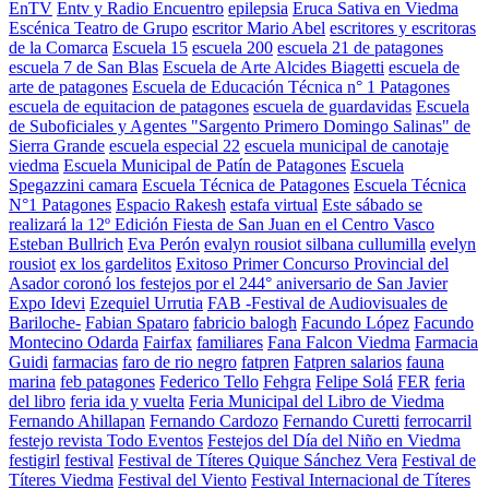
EnTV
Entv y Radio Encuentro
epilepsia
Eruca Sativa en Viedma
Escénica Teatro de Grupo
escritor Mario Abel
escritores y escritoras
de la Comarca
Escuela 15
escuela 200
escuela 21 de patagones
escuela 7 de San Blas
Escuela de Arte Alcides Biagetti
escuela de
arte de patagones
Escuela de Educación Técnica n° 1 Patagones
escuela de equitacion de patagones
escuela de guardavidas
Escuela
de Suboficiales y Agentes "Sargento Primero Domingo Salinas" de
Sierra Grande
escuela especial 22
escuela municipal de canotaje
viedma
Escuela Municipal de Patín de Patagones
Escuela
Spegazzini camara
Escuela Técnica de Patagones
Escuela Técnica
N°1 Patagones
Espacio Rakesh
estafa virtual
Este sábado se
realizará la 12º Edición Fiesta de San Juan en el Centro Vasco
Esteban Bullrich
Eva Perón
evalyn rousiot silbana cullumilla
evelyn
rousiot
ex los gardelitos
Exitoso Primer Concurso Provincial del
Asador coronó los festejos por el 244° aniversario de San Javier
Expo Idevi
Ezequiel Urrutia
FAB -Festival de Audiovisuales de
Bariloche-
Fabian Spataro
fabricio balogh
Facundo López
Facundo
Montecino Odarda
Fairfax
familiares
Fana Falcon Viedma
Farmacia
Guidi
farmacias
faro de rio negro
fatpren
Fatpren salarios
fauna
marina
feb patagones
Federico Tello
Fehgra
Felipe Solá
FER
feria
del libro
feria ida y vuelta
Feria Municipal del Libro de Viedma
Fernando Ahillapan
Fernando Cardozo
Fernando Curetti
ferrocarril
festejo revista Todo Eventos
Festejos del Día del Niño en Viedma
festigirl
festival
Festival de Títeres Quique Sánchez Vera
Festival de
Títeres Viedma
Festival del Viento
Festival Internacional de Títeres