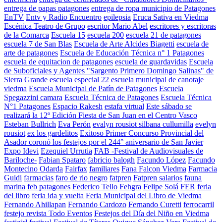
entrega de papas patagones
entrega de ropa municipio de Patagones
EnTV
Entv y Radio Encuentro
epilepsia
Eruca Sativa en Viedma
Escénica Teatro de Grupo
escritor Mario Abel
escritores y escritoras
de la Comarca
Escuela 15
escuela 200
escuela 21 de patagones
escuela 7 de San Blas
Escuela de Arte Alcides Biagetti
escuela de
arte de patagones
Escuela de Educación Técnica n° 1 Patagones
escuela de equitacion de patagones
escuela de guardavidas
Escuela
de Suboficiales y Agentes "Sargento Primero Domingo Salinas" de
Sierra Grande
escuela especial 22
escuela municipal de canotaje
viedma
Escuela Municipal de Patín de Patagones
Escuela
Spegazzini camara
Escuela Técnica de Patagones
Escuela Técnica
N°1 Patagones
Espacio Rakesh
estafa virtual
Este sábado se
realizará la 12º Edición Fiesta de San Juan en el Centro Vasco
Esteban Bullrich
Eva Perón
evalyn rousiot silbana cullumilla
evelyn
rousiot
ex los gardelitos
Exitoso Primer Concurso Provincial del
Asador coronó los festejos por el 244° aniversario de San Javier
Expo Idevi
Ezequiel Urrutia
FAB -Festival de Audiovisuales de
Bariloche-
Fabian Spataro
fabricio balogh
Facundo López
Facundo
Montecino Odarda
Fairfax
familiares
Fana Falcon Viedma
Farmacia
Guidi
farmacias
faro de rio negro
fatpren
Fatpren salarios
fauna
marina
feb patagones
Federico Tello
Fehgra
Felipe Solá
FER
feria
del libro
feria ida y vuelta
Feria Municipal del Libro de Viedma
Fernando Ahillapan
Fernando Cardozo
Fernando Curetti
ferrocarril
festejo revista Todo Eventos
Festejos del Día del Niño en Viedma