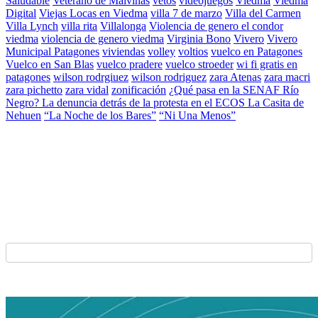
Saludable
Veterano de Malvinas
vetos
videojuegos
Viedma
Viedma
Digital
Viejas Locas en Viedma
villa 7 de marzo
Villa del Carmen
Villa Lynch
villa rita
Villalonga
Violencia de genero el condor
viedma
violencia de genero viedma
Virginia Bono
Vivero
Vivero
Municipal Patagones
viviendas
volley
voltios
vuelco en Patagones
Vuelco en San Blas
vuelco pradere
vuelco stroeder
wi fi gratis en
patagones
wilson rodrgiuez
wilson rodriguez
zara Atenas
zara macri
zara pichetto
zara vidal
zonificación
¿Qué pasa en la SENAF Río
Negro? La denuncia detrás de la protesta en el ECOS La Casita de
Nehuen
“La Noche de los Bares”
“Ni Una Menos”