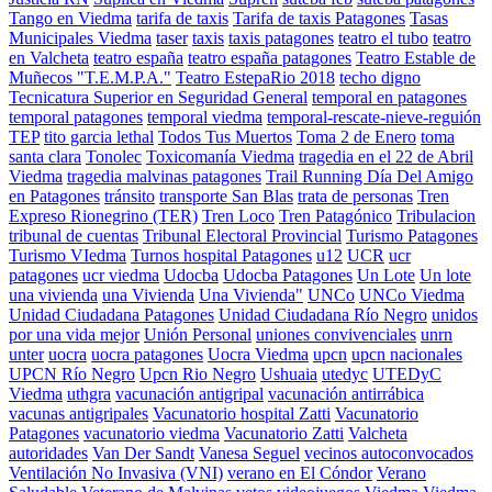
Tango en Viedma
tarifa de taxis
Tarifa de taxis Patagones
Tasas
Municipales Viedma
taser
taxis
taxis patagones
teatro el tubo
teatro
en Valcheta
teatro españa
teatro españa patagones
Teatro Estable de
Muñecos "T.E.M.P.A."
Teatro EstepaRio 2018
techo digno
Tecnicatura Superior en Seguridad General
temporal en patagones
temporal patagones
temporal viedma
temporal-rescate-nieve-reguión
TEP
tito garcia lethal
Todos Tus Muertos
Toma 2 de Enero
toma
santa clara
Tonolec
Toxicomanía Viedma
tragedia en el 22 de Abril
Viedma
tragedia malvinas patagones
Trail Running Día Del Amigo
en Patagones
tránsito
transporte San Blas
trata de personas
Tren
Expreso Rionegrino (TER)
Tren Loco
Tren Patagónico
Tribulacion
tribunal de cuentas
Tribunal Electoral Provincial
Turismo Patagones
Turismo VIedma
Turnos hospital Patagones
u12
UCR
ucr
patagones
ucr viedma
Udocba
Udocba Patagones
Un Lote
Un lote
una vivienda
una Vivienda
Una Vivienda"
UNCo
UNCo Viedma
Unidad Ciudadana Patagones
Unidad Ciudadana Río Negro
unidos
por una vida mejor
Unión Personal
uniones convivenciales
unrn
unter
uocra
uocra patagones
Uocra Viedma
upcn
upcn nacionales
UPCN Río Negro
Upcn Rio Negro
Ushuaia
utedyc
UTEDyC
Viedma
uthgra
vacunación antigripal
vacunación antirrábica
vacunas antigripales
Vacunatorio hospital Zatti
Vacunatorio
Patagones
vacunatorio viedma
Vacunatorio Zatti
Valcheta
autoridades
Van Der Sandt
Vanesa Seguel
vecinos autoconvocados
Ventilación No Invasiva (VNI)
verano en El Cóndor
Verano