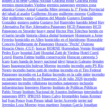
golpeo a su bebe
Gonza Nicolas
Graciela Holtz
Graciela Hotlz
gremios municipales Viedma
gremios patagones
gremios zona
atlantica
Grupo Astral
Guardia Mitre prepara la 3° Fiesta Provincial
del jabalí al asador
Guillermo Jócano
guillermo moreno
Guillermo
Skrt
guillermo yanca
Guitarras del Mundo
Gustavo Damián
González
gustavo paleta
Gustavo Sol
Hamvides
haroldo lebed
Hay
Alternativa Pat
Hay Alternativa Patagones
HCD Patagones
HCD
Patagones en Stroeder
heavy metal
Hector Pipi Telechea
herido en
el barrio lavalle
historia clínica digital
homenaje
Homenaje a Jorge
Ferreira
homicidio en Allen
homicidio en el hipódromo
Honorable
Concejo Deliberante de Patagones
Horacio "Pechi" Quiroga
Horacio Otero -CGT-
horcas
HORNE
Horrendum Vermis
Hospital
Pedro Ecay
hospital Zatti
Hospital Zatti de Viedma
Hotel Currú
Leuvú
Huerta Fatima
huillín conservación
Huracan categoria 5
Ícaro
Icaro banda de heavy nacional
idevi
Ignacio Galeano
ilegales
Inaes
Inauguración bulevar Moreno
incendio
incendio auto PS Río
Negro
incendio barrio zatti de viedma
incendio en el Tiro Federal
Patagones
incendio en La Baliza
Incendio en la calle mitre
incendio
en patagones
Incendio en Patagones 24 de julio 2026
incendio
patagones
incendio villalonga
incendios patagones
inclusión
infraestructura
Ingeniero Huergo
Instituto de Políticas Públicas
Pablo Verani
Instituto Nacional de Asuntos Indígenas
intersindical
patagones
IPPV
IPROSS
Irineo Calvo
Irrompibles
Isaías Kremer
Iud
Ivan Ponce
Ivan Preuss
jabali
Javier Acevedo
javier iud
Jeremías Loza Moreno
jesus martinez
Jonatan García
Jonathan