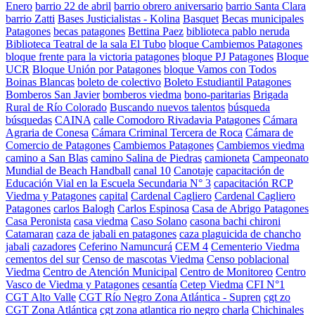
Enero
barrio 22 de abril
barrio obrero aniversario
barrio Santa Clara
barrio Zatti
Bases Justicialistas - Kolina
Basquet
Becas municipales
Patagones
becas patagones
Bettina Paez
biblioteca pablo neruda
Biblioteca Teatral de la sala El Tubo
bloque Cambiemos Patagones
bloque frente para la victoria patagones
bloque PJ Patagones
Bloque
UCR
Bloque Unión por Patagones
bloque Vamos con Todos
Boinas Blancas
boleto de colectivo
Boleto Estudiantil Patagones
Bomberos San Javier
bomberos viedma
bono-paritarias
Brigada
Rural de Río Colorado
Buscando nuevos talentos
búsqueda
búsquedas
CAINA
calle Comodoro Rivadavia Patagones
Cámara
Agraria de Conesa
Cámara Criminal Tercera de Roca
Cámara de
Comercio de Patagones
Cambiemos Patagones
Cambiemos viedma
camino a San Blas
camino Salina de Piedras
camioneta
Campeonato
Mundial de Beach Handball
canal 10
Canotaje
capacitación de
Educación Vial en la Escuela Secundaria N° 3
capacitación RCP
Viedma y Patagones
capital
Cardenal Cagliero
Cardenal Cagliero
Patagones
carlos Balogh
Carlos Espinosa
Casa de Abrigo Patagones
Casa Peronista
casa viedma
Caso Solano
casona bachi chironi
Catamaran
caza de jabali en patagones
caza plaguicida de chancho
jabali
cazadores
Ceferino Namuncurá
CEM 4
Cementerio Viedma
cementos del sur
Censo de mascotas Viedma
Censo poblacional
Viedma
Centro de Atención Municipal
Centro de Monitoreo
Centro
Vasco de Viedma y Patagones
cesantía
Cetep Viedma
CFI N°1
CGT Alto Valle
CGT Río Negro Zona Atlántica - Supren
cgt zo
CGT Zona Atlántica
cgt zona atlantica rio negro
charla
Chichinales