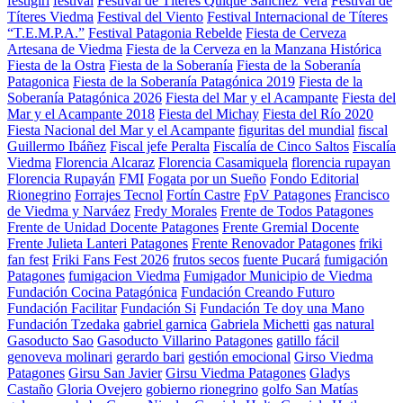
festigirl
festival
Festival de Títeres Quique Sánchez Vera
Festival de
Títeres Viedma
Festival del Viento
Festival Internacional de Títeres
“T.E.M.P.A.”
Festival Patagonia Rebelde
Fiesta de Cerveza
Artesana de Viedma
Fiesta de la Cerveza en la Manzana Histórica
Fiesta de la Ostra
Fiesta de la Soberanía
Fiesta de la Soberanía
Patagonica
Fiesta de la Soberanía Patagónica 2019
Fiesta de la
Soberanía Patagónica 2026
Fiesta del Mar y el Acampante
Fiesta del
Mar y el Acampante 2018
Fiesta del Michay
Fiesta del Río 2020
Fiesta Nacional del Mar y el Acampante
figuritas del mundial
fiscal
Guillermo Ibáñez
Fiscal jefe Peralta
Fiscalía de Cinco Saltos
Fiscalía
Viedma
Florencia Alcaraz
Florencia Casamiquela
florencia rupayan
Florencia Rupayán
FMI
Fogata por un Sueño
Fondo Editorial
Rionegrino
Forrajes Tecnol
Fortín Castre
FpV Patagones
Francisco
de Viedma y Narváez
Fredy Morales
Frente de Todos Patagones
Frente de Unidad Docente Patagones
Frente Gremial Docente
Frente Julieta Lanteri Patagones
Frente Renovador Patagones
friki
fan fest
Friki Fans Fest 2026
frutos secos
fuente Pucará
fumigación
Patagones
fumigacion Viedma
Fumigador Municipio de Viedma
Fundación Cocina Patagónica
Fundación Creando Futuro
Fundación Facilitar
Fundación Si
Fundación Te doy una Mano
Fundación Tzedaka
gabriel garnica
Gabriela Michetti
gas natural
Gasoducto Sao
Gasoducto Villarino Patagones
gatillo fácil
genoveva molinari
gerardo bari
gestión emocional
Girso Viedma
Patagones
Girsu San Javier
Girsu Viedma Patagones
Gladys
Castaño
Gloria Ovejero
gobierno rionegrino
golfo San Matías