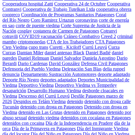
Cooperadora hospital Zatti
Cooperativa 24 de Octubre
Cooperativa
Contranvi
Cooperativa de Trabajo Tutelkan Ltda
cooperativa obrera
coopreco
Coordinación de Programas Sanitarios Patagones
Coral
del Río Negro
Coro Ramirez Urtazun
coronavirus
corte de energía
en sao
corte de puente viedma
Corte Suprema de Justicia de la
Nación
cosplay
costanera de Carmen de Patagones
Cotranvi
cotravili
COVID19 vacunación
Cráneo Combativo
Creed 2
criminal
mambo
criptomonedas
CTA de los Trabajadores
CTA Patagones
Ctep Viedma
cupo trans
Curetti - Kiciloff
Currú Leuvú
Curza
Curzas
Damian Miler
daniel antenao Black
Daniel Badié
daniel
paredes
Daniel Relmuan
Daniel Salvador
Daniela Agostino
Dario
Berardi
Dario Cardenas
David González
Defensa Civil Patagones
Defensoria del Pueblo Viedma
Delegación San Blas
delia ruppel
denuncia
Departamento Sustracción Automotores
deporte adaptado
Deporte Río Negro
deportes adaptados
Deportes Municipalidad de
Viedma
Deportivo Viedma
Deportivo Viedma vs Temperley
desaparición
Desarrollo Humano Viedma
desborde cloacales en
Viedma
Descenso del Currú Leuvú
Desfile Patagones marzo de
2026
Despidos en Telám Viedma
detenido
detenido con droga calle
Tucunán
detenido con droga en Patagones
Detenido con droga en
Viedma
detenido en Las Grutas
detenido en Patagones
detenido por
abuso sexual
detenido viedma
detenidos con cocaíana en Patagones
detenidos con cocaina
Día de la Independencia en Pradere
día de la
orca
Día de la Primavera en Patagones
Día del Inmigrante Viedma
día del locutor
Día del Niño en Patagones
Día del Niño en Viedma