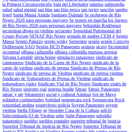
la Primera Circunscripción
Sala del Libertador
salarios
salmonella
salud
salud mental
san blas
san blas pesca
san javier
sanción
sandro
fogel
Santa Mamá Antula
Santiago Dalmaú
Se poJuegos de Río
Negro 2026 para personas mayores
Se ponen en marcha los Juegos
de Río Negro 2026 para personas mayores
Sebastián Rodriguez
secuestran droga en viedma
secuestro
Seguridad Patrimonial del
Grupo Pecom
SENAF Río Negro
sentada de padres CEM 4
Sergio
Massa
Sergio Palazzo
sergio wisky
Serpentor
sesión
sesión Concejo
Deliberante SAO
Sesión HCD Patagones
sesipon
sicavi
Sicomental
sicometal
silbana cullumilla
silbana cullumilla mariana arregui
Silvana Larralde
silvia horne
simulacro patagones
sindicato de
camioneros
Sindicato de la Carne de Río Negro
sindicato de la
carne de viedma
sindicato de prensa
Sindicato de Prensa de Río
Negro
sindicato de prensa de Viedma
sindicato de prensa viedma
Sindicato de Trabajadores de Prensa de Viedma
sindicato de
trabajadores viales
Sindicato Vial de Río Negro
Sindicato viales de
Río Negro
siniestro vial
sistema braille
Sitraic
Sitraic Patagones
sitraic y ate
Sitraprenvi
social y cultural Adalquí
Sol de Mayo
soldados continentales
Soledad
somoncura rock
Somuncura Rock
sonoridad andina
sospechoso policía
Soyem Patagones
soyem
viedma
Stella Fibiger
stj
Stroeder Casa de la Cultura
sub16
Subcomisaría 63 de Viedma
sube
Sube Patagones
subsidio
patagonico
sueldos
sueldos estatales
superior tribunal de justicia
Superior Tribunal de Justicia de Río Negro
Superior Tribunal de
Justicia RN
Suplica en Viedma
Supren
suteba feb
suteba patagones