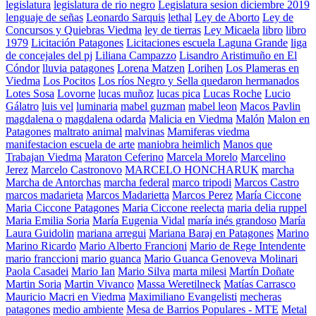
legislatura
legislatura de rio negro
Legislatura sesion diciembre 2019
lenguaje de señas
Leonardo Sarquis
lethal
Ley de Aborto
Ley de
Concursos y Quiebras Viedma
ley de tierras
Ley Micaela
libro
libro
1979
Licitación Patagones
Licitaciones escuela Laguna Grande
liga
de concejales del pj
Liliana Campazzo
Lisandro Aristimuño en El
Cóndor
lluvia patagones
Lorena Matzen
Lorihen
Los Plameras en
Viedma
Los Pocitos
Los ríos Negro y Sella quedaron hermanados
Lotes Sosa
Lovorne
lucas muñoz
lucas pica
Lucas Roche
Lucio
Gálatro
luis vel
luminaria
mabel guzman
mabel leon
Macos Pavlin
magdalena o
magdalena odarda
Malicia en Viedma
Malón
Malon en
Patagones
maltrato animal
malvinas
Mamiferas viedma
manifestacion escuela de arte
maniobra heimlich
Manos que
Trabajan Viedma
Maraton Ceferino
Marcela Morelo
Marcelino
Jerez
Marcelo Castronovo
MARCELO HONCHARUK
marcha
Marcha de Antorchas
marcha federal
marco tripodi
Marcos Castro
marcos madarieta
Marcos Madarietta
Marcos Perez
María Ciccone
Maria Ciccone Patagones
Maria Ciccone reelecta
maria delia ruppel
Maria Emilia Soria
María Eugenia Vidal
maría inés grandoso
María
Laura Guidolin
mariana arregui
Mariana Baraj en Patagones
Marino
Marino Ricardo
Mario Alberto Francioni
Mario de Rege Intendente
mario franccioni
mario guanca
Mario Guanca Genoveva Molinari
Paola Casadei
Mario Ian
Mario Silva
marta milesi
Martín Doñate
Martin Soria
Martin Vivanco
Massa Weretilneck
Matías Carrasco
Mauricio Macri en Viedma
Maximiliano Evangelisti
mecheras
patagones
medio ambiente
Mesa de Barrios Populares - MTE
Metal