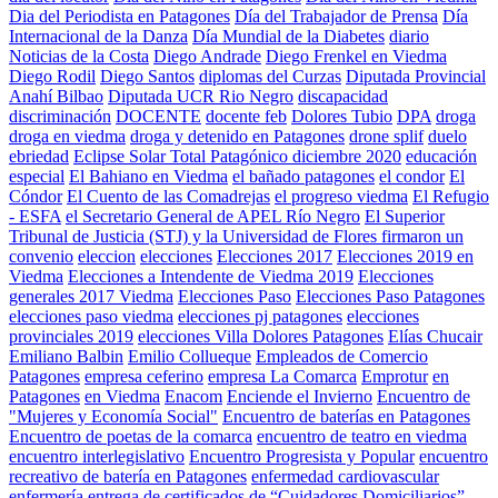
Dia del Periodista en Patagones
Día del Trabajador de Prensa
Día
Internacional de la Danza
Día Mundial de la Diabetes
diario
Noticias de la Costa
Diego Andrade
Diego Frenkel en Viedma
Diego Rodil
Diego Santos
diplomas del Curzas
Diputada Provincial
Anahí Bilbao
Diputada UCR Rio Negro
discapacidad
discriminación
DOCENTE
docente feb
Dolores Tubio
DPA
droga
droga en viedma
droga y detenido en Patagones
drone splif
duelo
ebriedad
Eclipse Solar Total Patagónico diciembre 2020
educación
especial
El Bahiano en Viedma
el bañado patagones
el condor
El
Cóndor
El Cuento de las Comadrejas
el progreso viedma
El Refugio
- ESFA
el Secretario General de APEL Río Negro
El Superior
Tribunal de Justicia (STJ) y la Universidad de Flores firmaron un
convenio
eleccion
elecciones
Elecciones 2017
Elecciones 2019 en
Viedma
Elecciones a Intendente de Viedma 2019
Elecciones
generales 2017 Viedma
Elecciones Paso
Elecciones Paso Patagones
elecciones paso viedma
elecciones pj patagones
elecciones
provinciales 2019
elecciones Villa Dolores Patagones
Elías Chucair
Emiliano Balbin
Emilio Collueque
Empleados de Comercio
Patagones
empresa ceferino
empresa La Comarca
Emprotur
en
Patagones
en Viedma
Enacom
Enciende el Invierno
Encuentro de
"Mujeres y Economía Social"
Encuentro de baterías en Patagones
Encuentro de poetas de la comarca
encuentro de teatro en viedma
encuentro interlegislativo
Encuentro Progresista y Popular
encuentro
recreativo de batería en Patagones
enfermedad cardiovascular
enfermería
entrega de certificados de “Cuidadores Domiciliarios”