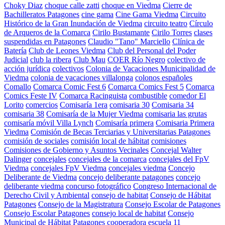
Choky Diaz
choque calle zatti
choque en Viedma
Cierre de
Bachilleratos Patagones
cine gama
Cine Gama Viedma
Circuito
Histórico de la Gran Inundación de Viedma
circuito teatro
Círculo
de Arqueros de la Comarca
Cirilo Bustamante
Cirilo Torres
clases
suspendidas en Patagones
Claudio "Tano" Marciello
Clínica de
Batería
Club de Leones Viedma
Club del Personal del Poder
Judicial
club la ribera
Club Mau
COER Río Negro
colectivo de
acción jurídica
colectivos
Colonia de Vacaciones Municipalidad de
Viedma
colonia de vacaciones villalonga
colonos españoles
Comallo
Comarca Comic Fest 6
Comarca Comics Fest 5
Comarca
Comics Feste IV
Comarca Racinguista
combustible
comedor El
Lorito
comercios
Comisaría 1era
comisaria 30
Comisaria 34
comisaria 38
Comisaría de la Mujer Viedma
comisaria las grutas
comisaría móvil Villa Lynch
Comisaría primera
Comisaria Primera
Viedma
Comisión de Becas Terciarias y Universitarias Patagones
comisión de sociales
comisión local de hábitat
comisiones
Comisiones de Gobierno y Asuntos Vecinales
Concejal Walter
Dalinger
concejales
concejales de la comarca
concejales del FpV
Viedma
concejales FpV Viedma
concejales viedma
Concejo
Deliberante de Viedma
concejo deliberante patagones
concejo
deliberante viedma
concurso fotográfico
Congreso Internacional de
Derecho Civil y Ambiental
consejo de habitat
Consejo de Hábitat
Patagones
Consejo de la Magistratura
Consejo Escolar de Patagones
Consejo Escolar Patagones
consejo local de habitat
Consejo
Municipal de Hábitat Patagones
cooperadora escuela 11