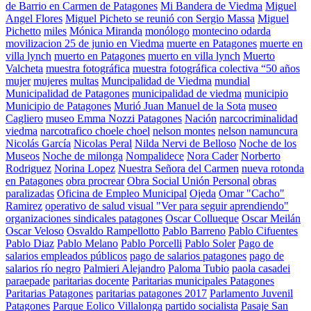
de Barrio en Carmen de Patagones
Mi Bandera de Viedma
Miguel
Angel Flores
Miguel Picheto se reunió con Sergio Massa
Miguel
Pichetto
miles
Mónica Miranda
monólogo
montecino odarda
movilizacion 25 de junio en Viedma
muerte en Patagones
muerte en
villa lynch
muerto en Patagones
muerto en villa lynch
Muerto
Valcheta
muestra fotográfica
muestra fotográfica colectiva “50 años
mujer
mujeres
multas
Muncipalidad de Viedma
mundial
Municipalidad de Patagones
municipalidad de viedma
municipio
Municipio de Patagones
Murió Juan Manuel de la Sota
museo
Cagliero
museo Emma Nozzi Patagones
Nación
narcocriminalidad
viedma
narcotrafico choele choel
nelson montes
nelson namuncura
Nicolás García
Nicolas Peral
Nilda Nervi de Belloso
Noche de los
Museos
Noche de milonga
Nompalidece
Nora Cader
Norberto
Rodriguez
Norina Lopez
Nuestra Señora del Carmen
nueva rotonda
en Patagones
obra procrear
Obra Social Unión Personal
obras
paralizadas
Oficina de Empleo Municipal
Ojeda
Omar "Cacho"
Ramirez
operativo de salud visual "Ver para seguir aprendiendo"
organizaciones sindicales patagones
Oscar Collueque
Oscar Meilán
Oscar Veloso
Osvaldo Rampellotto
Pablo Barreno
Pablo Cifuentes
Pablo Diaz
Pablo Melano
Pablo Porcelli
Pablo Soler
Pago de
salarios empleados públicos
pago de salarios patagones
pago de
salarios río negro
Palmieri Alejandro
Paloma Tubio
paola casadei
paraepade
paritarias docente
Paritarias municipales Patagones
Paritarias Patagones
paritarias patagones 2017
Parlamento Juvenil
Patagones
Parque Eolico Villalonga
partido socialista
Pasaje San