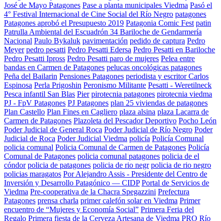
José de Mayo Patagones
Pase a planta municipales Viedma
Pasó el
4° Festival Internacional de Cine Social del Río Negro
patagones
Patagones aprobó el Presupuesto 2019
Patagonia Comic Fest
patin
Patrulla Ambiental del Escuadrón 34 Bariloche de Gendarmería
Nacional
Paulo Bykaluk
pavimentación
pedido de captura
Pedro
Meyer
pedro pesatti
Pedro Pesatti Edersa
Pedro Pesatti en Bariloche
Pedro Pesatti Ipross
Pedro Pesatti paro de mujeres
Pelea entre
bandas en Carmen de Patagones
pelucas oncológicas patagones
Peña del Bailarin
Pensiones Patagones
periodista y escritor Carlos
Espinosa
Perla Prigoshin
Peronismo Militante
Pesatti - Weretilneck
Pesca infantil San Blas
Pier
pirotecnia patagones
pirotecnia viedma
PJ - FpV Patagones
PJ Patagones
plan 25 viviendas de patagones
Plan Castello
Plan Fines en Cagliero
plaza alsina
plaza Lacarra de
Carmen de Patagones
Plazoleta del Pescador Deportivo
Pocho León
Poder Judicial de General Roca
Poder Judicial de Río Negro
Poder
Judicial de Roca
Poder Judicial Viedma
policía
Policía Comunal
policia comunal
Policia Comunal de Carmen de Patagones
Policía
Comunal de Patagones
policia comunal patagones
policia de el
cóndor
policia de patagones
policia de rio negr
policia de rio negro
policias maragatos
Por Alejandro Assis - Presidente del Centro de
Inversión y Desarrollo Patagónico — CIDP
Portal de Servicios de
Viedma
Pre-cooperativa de la Chacra Spegazzini
Prefectura
Patagones
prensa charla
primer calefón solar en Viedma
Primer
encuentro de “Mujeres y Economía Social”
Primera Feria del
Regalo
Primera fiesta de la Cerveza Artesana de Viedma
PRO Río