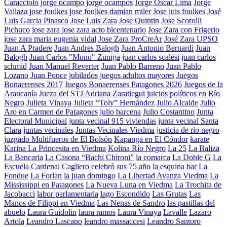
Caracciolo
jorge ocampo
jorge ocampos
Jorge Oscar Lima
Jorge
Vallaza
jose foulkes
jose foulkes damian miler
Jose luis foulkes
José
Luis Garcia Pinasco
Jose Luis Zara
Jose Quintin
Jose Scorolli
Pichuco
jose zara
jose zara acto bicentenario
Jose Zara con Frigerio
jose zara maria eugenia vidal
Jose Zara ProCreAr
José Zara UPSO
Juan A Pradere
Juan Andres Balogh
Juan Antonio Bernardi
Juan
Balogh
Juan Carlos "Mono" Zuniga
juan carlos scalesi
juan carlos
schmid
Juan Manuel Reverter
Juan Pablo Barreno
Juan Pablo
Lozano
Juan Ponce
jubilados
juegos adultos mayores
Juegos
Bonaerenses 2017
Juegos Bonaerenses Patagones 2026
Juegos de la
Araucanía
Jueza del STJ Adriana Zaratiegui
juicios políticos en Río
Negro
Julieta Vinaya
Julieta “Toly” Hernández
Julio Alcalde
Julio
Aro en Carmen de Patagones
julio barcena
Julio Costantino
Junta
Electoral Municipal
junta vecinal 915 viviendas
junta vecinal Santa
Clara
juntas vecinales
Juntas Vecinales Viedma
justicia de rio negro
juzgado Multifueros de El Bolsón
Kapanga en El Cóndor
karate
Karina La Princesita en Viedma
Kolina Río Negro
La 25
La Baliza
La Bancaria
La Casona “Bachi Chironi”
la comarca
La Doble G
La
Escuela Cardenal Cagliero celebró sus 75 año
la esquina bar
La
Fondue
La Forlan
la juan domingo
La Libertad Avanza Viedma
La
Mississippi en Patagones
La Nueva Luna en Viedma
La Trochita de
Jacobacci
labor parlamentaria
lago Escondido
Las Grutas
Las
Manos de Filippi en Viedma
Las Nenas de Sandro
las pastillas del
abuelo
Laura Guidolin
laura ramos
Laura Vinaya
Lavalle
Lazaro
Artola
Leandro Lascano
leandro massaccesi
Leandro Santoro