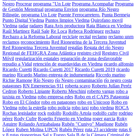
Negro
Procrear
programa "Un Lote
Programa Acompañar
Programa
de Gestión Menstrual
programa Envion
programa Río Negro
Bilingüe.
programa Un Lote
Puente Ferrocarretero.
Punta Bermeja
Punto Digital Viedma
Puntos limpios Viedma
Quirofano movil
Viedma
radar
radares
Rara Avis productora
Rata Blanca en Viedma
Raúl Martinez
Raúl Sale
Re Loca
Rebeca Rodriguez
rechazo
Rechazo a la Reforma Laboral
reciclaje
recital
reclamo
reclamo unrn
reclamos
reconocimiento
Red Rionegrina de la Tercera Juventud
Red Rionegrina Tercera Juventud
regalías
Regata del río Negro
Regional de FEHGRA Zona Atlántica
registro civil
Registro Civil
Móvil
regularización estatales
reparación de zona desfavorable
repudio a Vidal
retención de guardavidas en Viedma
ricardo alfonsin
Ricardo Curetti
Ricardo Curetti 2017
Ricardo Curetti 2019
ricardo
marino
Ricardo Marino entrega de indumentaria
Riccrdo marino
Richie Ramone
Río Negro
río Negro contaminación
río negro costa
patagones
RN Emergencias 911
roberta scavo
Roberto Julían Peréz
Cedron
Roberto Lipiante
Roberto Meschini
roberto vargas
robo a
taxista en Viedma
robo empresa edes
Robo en el CAPS Patagonia
Robo en El Cóndor
robo en patagones
robo en Unicoop
Robo en
Viedma
robo la estrella
robo policia
robo taxi
robo viedma
ROCA
Rochas legislador
rock
rodolfo
Rodolfo Artola
rodolfo cufre
rodrigo
pérez
Rody Cufre
Rogelio Frigerio en Viedma
roger garcia
Roky
Aguirre
Rolando Arrizabalaga
Rubén "Cuniyo" Maglione
Rubén
López
Ruben Molina UPCN
Rubén Pérez
ruta 23 accidente
rutas 6
y 8
rutas rionegrinas
Sal y Fuego
Sala B de la Cámara Criminal de