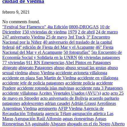
ciudad de Viedma
febrero 9, 2021
No comments found.
"Festival Sur Flamenco" 4ta Edición
0800-DROGAS
10 de
Diciembre
150 viviendas de viedma
1979
2 de abril
24 de marzo
247 aniversario Viedma
25 de mayo
3rd Track
3° Encuentro
Nacional por la Niñez
40 aniversario del traslado de la capital
federal
44º edición de Fiesta del Mar y el Acapamte
46° Fiesta
Nacional del Mar y el Acampante
50 fotografías”
5to Encuentro de
Economía Social y Solidaria en la UNRN
66 viviendas patagones
77 viviendas
911 RN Emergencias
Abel Pintos en Patagones
abigeato
abigeato Patagones
abuso
abuso sexual las grutas
abuso
sexual viedma
abuso Viedma
accidente avioneta villalonga
accidente en plaza San Martin de Viedma
accidente en villalonga
accidente jefe de policia patagones
accidente policia
accidente
Pradere
accidente rotonda islas malvinas
accidente ruta 3 Patagones
accidente villalonga
Aceites Vegetales Usados (AVU’s)
acto
acto 25
de mayo en Stroeder
acto aniversario de Bolivia
acuerdo paritario
patagones
adolescentes
adrian casadei
Adrián Grassi
Aerolíneas
Argentinas Viedma
aeropuerto
AFIP Viedma
Agencia de
Recaudación Tributaria
agencia Télam
agrupación atletica Las
Maras
Agrupación Raúl Alfonsin
aguas rionegrinas
Aguas
Rionegrinas SA
aguinaldo
Ahgzarn
ahogado en el río Negro
Alberto