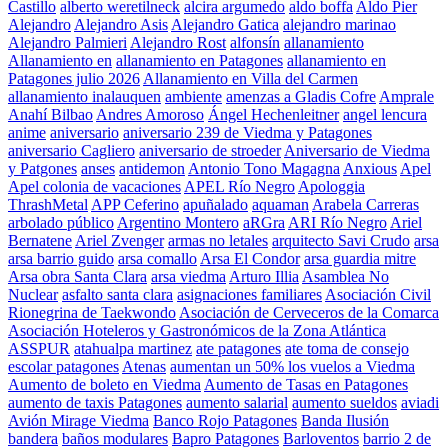
Castillo
alberto weretilneck
alcira argumedo
aldo boffa
Aldo Pier
Alejandro
Alejandro Asis
Alejandro Gatica
alejandro marinao
Alejandro Palmieri
Alejandro Rost
alfonsín
allanamiento
Allanamiento en
allanamiento en Patagones
allanamiento en
Patagones julio 2026
Allanamiento en Villa del Carmen
allanamiento inalauquen
ambiente
amenzas a Gladis Cofre
Amprale
Anahí Bilbao
Andres Amoroso
Ángel Hechenleitner
angel lencura
anime
aniversario
aniversario 239 de Viedma y Patagones
aniversario Cagliero
aniversario de stroeder
Aniversario de Viedma
y Patgones
anses
antidemon
Antonio Tono Magagna
Anxious
Apel
Apel colonia de vacaciones
APEL Río Negro
Apologgia
ThrashMetal
APP Ceferino
apuñalado
aquaman
Arabela Carreras
arbolado público
Argentino Montero
aRGra
ARI Río Negro
Ariel
Bernatene
Ariel Zvenger
armas no letales
arquitecto Savi Crudo
arsa
arsa barrio guido
arsa comallo
Arsa El Condor
arsa guardia mitre
Arsa obra Santa Clara
arsa viedma
Arturo Illia
Asamblea No
Nuclear
asfalto santa clara
asignaciones familiares
Asociación Civil
Rionegrina de Taekwondo
Asociación de Cerveceros de la Comarca
Asociación Hoteleros y Gastronómicos de la Zona Atlántica
ASSPUR
atahualpa martinez
ate patagones
ate toma de consejo
escolar patagones
Atenas
aumentan un 50% los vuelos a Viedma
Aumento de boleto en Viedma
Aumento de Tasas en Patagones
aumento de taxis Patagones
aumento salarial
aumento sueldos
aviadi
Avión Mirage Viedma
Banco Rojo Patagones
Banda Ilusión
bandera
baños modulares
Bapro Patagones
Barloventos
barrio 2 de