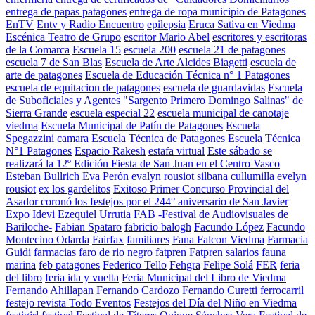
entrega de papas patagones
entrega de ropa municipio de Patagones
EnTV
Entv y Radio Encuentro
epilepsia
Eruca Sativa en Viedma
Escénica Teatro de Grupo
escritor Mario Abel
escritores y escritoras
de la Comarca
Escuela 15
escuela 200
escuela 21 de patagones
escuela 7 de San Blas
Escuela de Arte Alcides Biagetti
escuela de
arte de patagones
Escuela de Educación Técnica n° 1 Patagones
escuela de equitacion de patagones
escuela de guardavidas
Escuela
de Suboficiales y Agentes "Sargento Primero Domingo Salinas" de
Sierra Grande
escuela especial 22
escuela municipal de canotaje
viedma
Escuela Municipal de Patín de Patagones
Escuela
Spegazzini camara
Escuela Técnica de Patagones
Escuela Técnica
N°1 Patagones
Espacio Rakesh
estafa virtual
Este sábado se
realizará la 12º Edición Fiesta de San Juan en el Centro Vasco
Esteban Bullrich
Eva Perón
evalyn rousiot silbana cullumilla
evelyn
rousiot
ex los gardelitos
Exitoso Primer Concurso Provincial del
Asador coronó los festejos por el 244° aniversario de San Javier
Expo Idevi
Ezequiel Urrutia
FAB -Festival de Audiovisuales de
Bariloche-
Fabian Spataro
fabricio balogh
Facundo López
Facundo
Montecino Odarda
Fairfax
familiares
Fana Falcon Viedma
Farmacia
Guidi
farmacias
faro de rio negro
fatpren
Fatpren salarios
fauna
marina
feb patagones
Federico Tello
Fehgra
Felipe Solá
FER
feria
del libro
feria ida y vuelta
Feria Municipal del Libro de Viedma
Fernando Ahillapan
Fernando Cardozo
Fernando Curetti
ferrocarril
festejo revista Todo Eventos
Festejos del Día del Niño en Viedma