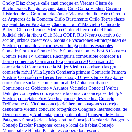
Choky Diaz
choque calle zatti
choque en Viedma
Cierre de
Bachilleratos Patagones
cine gama
Cine Gama Viedma
Circuito
Histórico de la Gran Inundación de Viedma
circuito teatro
Círculo
de Arqueros de la Comarca
Cirilo Bustamante
Cirilo Torres
clases
suspendidas en Patagones
Claudio "Tano" Marciello
Clínica de
Batería
Club de Leones Viedma
Club del Personal del Poder
Judicial
club la ribera
Club Mau
COER Río Negro
colectivo de
acción jurídica
colectivos
Colonia de Vacaciones Municipalidad de
Viedma
colonia de vacaciones villalonga
colonos españoles
Comallo
Comarca Comic Fest 6
Comarca Comics Fest 5
Comarca
Comics Feste IV
Comarca Racinguista
combustible
comedor El
Lorito
comercios
Comisaría 1era
comisaria 30
Comisaria 34
comisaria 38
Comisaría de la Mujer Viedma
comisaria las grutas
comisaría móvil Villa Lynch
Comisaría primera
Comisaria Primera
Viedma
Comisión de Becas Terciarias y Universitarias Patagones
comisión de sociales
comisión local de hábitat
comisiones
Comisiones de Gobierno y Asuntos Vecinales
Concejal Walter
Dalinger
concejales
concejales de la comarca
concejales del FpV
Viedma
concejales FpV Viedma
concejales viedma
Concejo
Deliberante de Viedma
concejo deliberante patagones
concejo
deliberante viedma
concurso fotográfico
Congreso Internacional de
Derecho Civil y Ambiental
consejo de habitat
Consejo de Hábitat
Patagones
Consejo de la Magistratura
Consejo Escolar de Patagones
Consejo Escolar Patagones
consejo local de habitat
Consejo
Municipal de Hábitat Patagones
cooperadora escuela 11