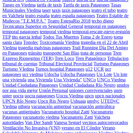
Tango en Viedma
tarifa de taxis
Tarifa de taxis Patagones
Tasas
Municipales Viedma
taser
taxis
taxis patagones
teatro el tubo
teatro
en Valcheta
teatro españa
teatro españa patagones
Teatro Estable de
Muñecos "T.E.M.P.A."
Teatro EstepaRio 2018
techo digno
Tecnicatura Superior en Seguridad General
temporal en patagones
temporal patagones
temporal viedma
temporal-rescate-nieve-reguión
TEP
tito garcia lethal
Todos Tus Muertos
Toma 2 de Enero
toma
santa clara
Tonolec
Toxicomanía Viedma
tragedia en el 22 de Abril
Viedma
tragedia malvinas patagones
Trail Running Día Del Amigo
en Patagones
tránsito
transporte San Blas
trata de personas
Tren
Expreso Rionegrino (TER)
Tren Loco
Tren Patagónico
Tribulacion
tribunal de cuentas
Tribunal Electoral Provincial
Turismo Patagones
Turismo VIedma
Turnos hospital Patagones
u12
UCR
ucr
patagones
ucr viedma
Udocba
Udocba Patagones
Un Lote
Un lote
una vivienda
una Vivienda
Una Vivienda"
UNCo
UNCo Viedma
Unidad Ciudadana Patagones
Unidad Ciudadana Río Negro
unidos
por una vida mejor
Unión Personal
uniones convivenciales
unrn
unter
uocra
uocra patagones
Uocra Viedma
upcn
upcn nacionales
UPCN Río Negro
Upcn Rio Negro
Ushuaia
utedyc
UTEDyC
Viedma
uthgra
vacunación antigripal
vacunación antirrábica
vacunas antigripales
Vacunatorio hospital Zatti
Vacunatorio
Patagones
vacunatorio viedma
Vacunatorio Zatti
Valcheta
autoridades
Van Der Sandt
Vanesa Seguel
vecinos autoconvocados
Ventilación No Invasiva (VNI)
verano en El Cóndor
Verano