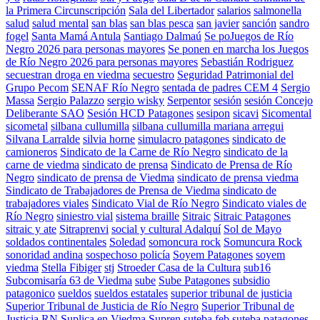
la Primera Circunscripción
Sala del Libertador
salarios
salmonella
salud
salud mental
san blas
san blas pesca
san javier
sanción
sandro
fogel
Santa Mamá Antula
Santiago Dalmaú
Se poJuegos de Río
Negro 2026 para personas mayores
Se ponen en marcha los Juegos
de Río Negro 2026 para personas mayores
Sebastián Rodriguez
secuestran droga en viedma
secuestro
Seguridad Patrimonial del
Grupo Pecom
SENAF Río Negro
sentada de padres CEM 4
Sergio
Massa
Sergio Palazzo
sergio wisky
Serpentor
sesión
sesión Concejo
Deliberante SAO
Sesión HCD Patagones
sesipon
sicavi
Sicomental
sicometal
silbana cullumilla
silbana cullumilla mariana arregui
Silvana Larralde
silvia horne
simulacro patagones
sindicato de
camioneros
Sindicato de la Carne de Río Negro
sindicato de la
carne de viedma
sindicato de prensa
Sindicato de Prensa de Río
Negro
sindicato de prensa de Viedma
sindicato de prensa viedma
Sindicato de Trabajadores de Prensa de Viedma
sindicato de
trabajadores viales
Sindicato Vial de Río Negro
Sindicato viales de
Río Negro
siniestro vial
sistema braille
Sitraic
Sitraic Patagones
sitraic y ate
Sitraprenvi
social y cultural Adalquí
Sol de Mayo
soldados continentales
Soledad
somoncura rock
Somuncura Rock
sonoridad andina
sospechoso policía
Soyem Patagones
soyem
viedma
Stella Fibiger
stj
Stroeder Casa de la Cultura
sub16
Subcomisaría 63 de Viedma
sube
Sube Patagones
subsidio
patagonico
sueldos
sueldos estatales
superior tribunal de justicia
Superior Tribunal de Justicia de Río Negro
Superior Tribunal de
Justicia RN
Suplica en Viedma
Supren
suteba feb
suteba patagones