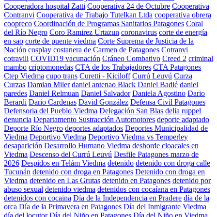
Cooperadora hospital Zatti
Cooperativa 24 de Octubre
Cooperativa
Contranvi
Cooperativa de Trabajo Tutelkan Ltda
cooperativa obrera
coopreco
Coordinación de Programas Sanitarios Patagones
Coral
del Río Negro
Coro Ramirez Urtazun
coronavirus
corte de energía
en sao
corte de puente viedma
Corte Suprema de Justicia de la
Nación
cosplay
costanera de Carmen de Patagones
Cotranvi
cotravili
COVID19 vacunación
Cráneo Combativo
Creed 2
criminal
mambo
criptomonedas
CTA de los Trabajadores
CTA Patagones
Ctep Viedma
cupo trans
Curetti - Kiciloff
Currú Leuvú
Curza
Curzas
Damian Miler
daniel antenao Black
Daniel Badié
daniel
paredes
Daniel Relmuan
Daniel Salvador
Daniela Agostino
Dario
Berardi
Dario Cardenas
David González
Defensa Civil Patagones
Defensoria del Pueblo Viedma
Delegación San Blas
delia ruppel
denuncia
Departamento Sustracción Automotores
deporte adaptado
Deporte Río Negro
deportes adaptados
Deportes Municipalidad de
Viedma
Deportivo Viedma
Deportivo Viedma vs Temperley
desaparición
Desarrollo Humano Viedma
desborde cloacales en
Viedma
Descenso del Currú Leuvú
Desfile Patagones marzo de
2026
Despidos en Telám Viedma
detenido
detenido con droga calle
Tucunán
detenido con droga en Patagones
Detenido con droga en
Viedma
detenido en Las Grutas
detenido en Patagones
detenido por
abuso sexual
detenido viedma
detenidos con cocaíana en Patagones
detenidos con cocaina
Día de la Independencia en Pradere
día de la
orca
Día de la Primavera en Patagones
Día del Inmigrante Viedma
día del locutor
Día del Niño en Patagones
Día del Niño en Viedma