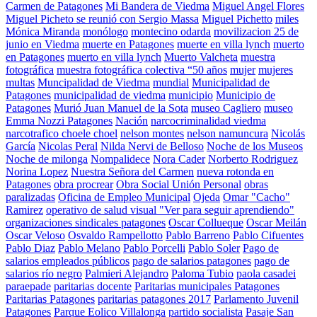
Carmen de Patagones
Mi Bandera de Viedma
Miguel Angel Flores
Miguel Picheto se reunió con Sergio Massa
Miguel Pichetto
miles
Mónica Miranda
monólogo
montecino odarda
movilizacion 25 de
junio en Viedma
muerte en Patagones
muerte en villa lynch
muerto
en Patagones
muerto en villa lynch
Muerto Valcheta
muestra
fotográfica
muestra fotográfica colectiva “50 años
mujer
mujeres
multas
Muncipalidad de Viedma
mundial
Municipalidad de
Patagones
municipalidad de viedma
municipio
Municipio de
Patagones
Murió Juan Manuel de la Sota
museo Cagliero
museo
Emma Nozzi Patagones
Nación
narcocriminalidad viedma
narcotrafico choele choel
nelson montes
nelson namuncura
Nicolás
García
Nicolas Peral
Nilda Nervi de Belloso
Noche de los Museos
Noche de milonga
Nompalidece
Nora Cader
Norberto Rodriguez
Norina Lopez
Nuestra Señora del Carmen
nueva rotonda en
Patagones
obra procrear
Obra Social Unión Personal
obras
paralizadas
Oficina de Empleo Municipal
Ojeda
Omar "Cacho"
Ramirez
operativo de salud visual "Ver para seguir aprendiendo"
organizaciones sindicales patagones
Oscar Collueque
Oscar Meilán
Oscar Veloso
Osvaldo Rampellotto
Pablo Barreno
Pablo Cifuentes
Pablo Diaz
Pablo Melano
Pablo Porcelli
Pablo Soler
Pago de
salarios empleados públicos
pago de salarios patagones
pago de
salarios río negro
Palmieri Alejandro
Paloma Tubio
paola casadei
paraepade
paritarias docente
Paritarias municipales Patagones
Paritarias Patagones
paritarias patagones 2017
Parlamento Juvenil
Patagones
Parque Eolico Villalonga
partido socialista
Pasaje San