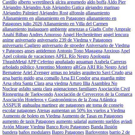
Castillo
alberto weretilneck
alcira argumedo
aldo boffa
Aldo Pier
Alejandro
Alejandro Asis
Alejandro Gatica
alejandro marinao
Alejandro Palmieri
Alejandro Rost
alfonsín
allanamiento
Allanamiento en
allanamiento en Patagones
allanamiento en
Patagones julio 2026
Allanamiento en Villa del Carmen
allanamiento inalauquen
ambiente
amenzas a Gladis Cofre
Amprale
Anahí Bilbao
Andres Amoroso
Ángel Hechenleitner
angel lencura
anime
aniversario
aniversario 239 de Viedma y Patagones
aniversario Cagliero
aniversario de stroeder
Aniversario de Viedma
y Patgones
anses
antidemon
Antonio Tono Magagna
Anxious
Apel
Apel colonia de vacaciones
APEL Río Negro
Apologgia
ThrashMetal
APP Ceferino
apuñalado
aquaman
Arabela Carreras
arbolado público
Argentino Montero
aRGra
ARI Río Negro
Ariel
Bernatene
Ariel Zvenger
armas no letales
arquitecto Savi Crudo
arsa
arsa barrio guido
arsa comallo
Arsa El Condor
arsa guardia mitre
Arsa obra Santa Clara
arsa viedma
Arturo Illia
Asamblea No
Nuclear
asfalto santa clara
asignaciones familiares
Asociación Civil
Rionegrina de Taekwondo
Asociación de Cerveceros de la Comarca
Asociación Hoteleros y Gastronómicos de la Zona Atlántica
ASSPUR
atahualpa martinez
ate patagones
ate toma de consejo
escolar patagones
Atenas
aumentan un 50% los vuelos a Viedma
Aumento de boleto en Viedma
Aumento de Tasas en Patagones
aumento de taxis Patagones
aumento salarial
aumento sueldos
aviadi
Avión Mirage Viedma
Banco Rojo Patagones
Banda Ilusión
bandera
baños modulares
Bapro Patagones
Barloventos
barrio 2 de