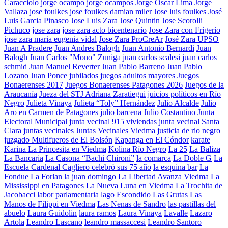
Caracciolo
jorge ocampo
jorge ocampos
Jorge Oscar Lima
Jorge
Vallaza
jose foulkes
jose foulkes damian miler
Jose luis foulkes
José
Luis Garcia Pinasco
Jose Luis Zara
Jose Quintin
Jose Scorolli
Pichuco
jose zara
jose zara acto bicentenario
Jose Zara con Frigerio
jose zara maria eugenia vidal
Jose Zara ProCreAr
José Zara UPSO
Juan A Pradere
Juan Andres Balogh
Juan Antonio Bernardi
Juan
Balogh
Juan Carlos "Mono" Zuniga
juan carlos scalesi
juan carlos
schmid
Juan Manuel Reverter
Juan Pablo Barreno
Juan Pablo
Lozano
Juan Ponce
jubilados
juegos adultos mayores
Juegos
Bonaerenses 2017
Juegos Bonaerenses Patagones 2026
Juegos de la
Araucanía
Jueza del STJ Adriana Zaratiegui
juicios políticos en Río
Negro
Julieta Vinaya
Julieta “Toly” Hernández
Julio Alcalde
Julio
Aro en Carmen de Patagones
julio barcena
Julio Costantino
Junta
Electoral Municipal
junta vecinal 915 viviendas
junta vecinal Santa
Clara
juntas vecinales
Juntas Vecinales Viedma
justicia de rio negro
juzgado Multifueros de El Bolsón
Kapanga en El Cóndor
karate
Karina La Princesita en Viedma
Kolina Río Negro
La 25
La Baliza
La Bancaria
La Casona “Bachi Chironi”
la comarca
La Doble G
La
Escuela Cardenal Cagliero celebró sus 75 año
la esquina bar
La
Fondue
La Forlan
la juan domingo
La Libertad Avanza Viedma
La
Mississippi en Patagones
La Nueva Luna en Viedma
La Trochita de
Jacobacci
labor parlamentaria
lago Escondido
Las Grutas
Las
Manos de Filippi en Viedma
Las Nenas de Sandro
las pastillas del
abuelo
Laura Guidolin
laura ramos
Laura Vinaya
Lavalle
Lazaro
Artola
Leandro Lascano
leandro massaccesi
Leandro Santoro