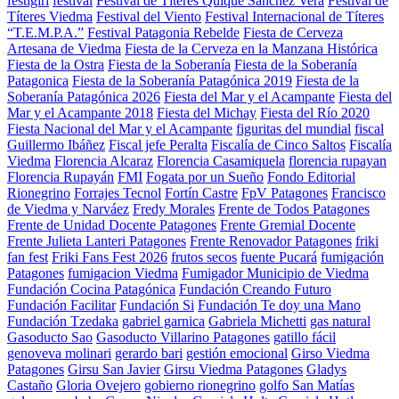
festigirl
festival
Festival de Títeres Quique Sánchez Vera
Festival de
Títeres Viedma
Festival del Viento
Festival Internacional de Títeres
“T.E.M.P.A.”
Festival Patagonia Rebelde
Fiesta de Cerveza
Artesana de Viedma
Fiesta de la Cerveza en la Manzana Histórica
Fiesta de la Ostra
Fiesta de la Soberanía
Fiesta de la Soberanía
Patagonica
Fiesta de la Soberanía Patagónica 2019
Fiesta de la
Soberanía Patagónica 2026
Fiesta del Mar y el Acampante
Fiesta del
Mar y el Acampante 2018
Fiesta del Michay
Fiesta del Río 2020
Fiesta Nacional del Mar y el Acampante
figuritas del mundial
fiscal
Guillermo Ibáñez
Fiscal jefe Peralta
Fiscalía de Cinco Saltos
Fiscalía
Viedma
Florencia Alcaraz
Florencia Casamiquela
florencia rupayan
Florencia Rupayán
FMI
Fogata por un Sueño
Fondo Editorial
Rionegrino
Forrajes Tecnol
Fortín Castre
FpV Patagones
Francisco
de Viedma y Narváez
Fredy Morales
Frente de Todos Patagones
Frente de Unidad Docente Patagones
Frente Gremial Docente
Frente Julieta Lanteri Patagones
Frente Renovador Patagones
friki
fan fest
Friki Fans Fest 2026
frutos secos
fuente Pucará
fumigación
Patagones
fumigacion Viedma
Fumigador Municipio de Viedma
Fundación Cocina Patagónica
Fundación Creando Futuro
Fundación Facilitar
Fundación Si
Fundación Te doy una Mano
Fundación Tzedaka
gabriel garnica
Gabriela Michetti
gas natural
Gasoducto Sao
Gasoducto Villarino Patagones
gatillo fácil
genoveva molinari
gerardo bari
gestión emocional
Girso Viedma
Patagones
Girsu San Javier
Girsu Viedma Patagones
Gladys
Castaño
Gloria Ovejero
gobierno rionegrino
golfo San Matías