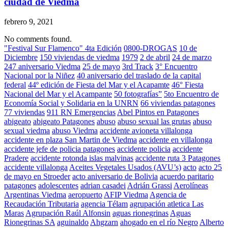
ciudad de Viedma
febrero 9, 2021
No comments found.
"Festival Sur Flamenco" 4ta Edición
0800-DROGAS
10 de
Diciembre
150 viviendas de viedma
1979
2 de abril
24 de marzo
247 aniversario Viedma
25 de mayo
3rd Track
3° Encuentro
Nacional por la Niñez
40 aniversario del traslado de la capital
federal
44º edición de Fiesta del Mar y el Acapamte
46° Fiesta
Nacional del Mar y el Acampante
50 fotografías”
5to Encuentro de
Economía Social y Solidaria en la UNRN
66 viviendas patagones
77 viviendas
911 RN Emergencias
Abel Pintos en Patagones
abigeato
abigeato Patagones
abuso
abuso sexual las grutas
abuso
sexual viedma
abuso Viedma
accidente avioneta villalonga
accidente en plaza San Martin de Viedma
accidente en villalonga
accidente jefe de policia patagones
accidente policia
accidente
Pradere
accidente rotonda islas malvinas
accidente ruta 3 Patagones
accidente villalonga
Aceites Vegetales Usados (AVU’s)
acto
acto 25
de mayo en Stroeder
acto aniversario de Bolivia
acuerdo paritario
patagones
adolescentes
adrian casadei
Adrián Grassi
Aerolíneas
Argentinas Viedma
aeropuerto
AFIP Viedma
Agencia de
Recaudación Tributaria
agencia Télam
agrupación atletica Las
Maras
Agrupación Raúl Alfonsin
aguas rionegrinas
Aguas
Rionegrinas SA
aguinaldo
Ahgzarn
ahogado en el río Negro
Alberto