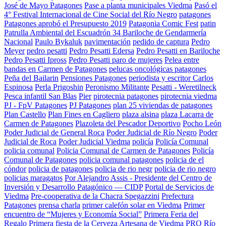
José de Mayo Patagones
Pase a planta municipales Viedma
Pasó el
4° Festival Internacional de Cine Social del Río Negro
patagones
Patagones aprobó el Presupuesto 2019
Patagonia Comic Fest
patin
Patrulla Ambiental del Escuadrón 34 Bariloche de Gendarmería
Nacional
Paulo Bykaluk
pavimentación
pedido de captura
Pedro
Meyer
pedro pesatti
Pedro Pesatti Edersa
Pedro Pesatti en Bariloche
Pedro Pesatti Ipross
Pedro Pesatti paro de mujeres
Pelea entre
bandas en Carmen de Patagones
pelucas oncológicas patagones
Peña del Bailarin
Pensiones Patagones
periodista y escritor Carlos
Espinosa
Perla Prigoshin
Peronismo Militante
Pesatti - Weretilneck
Pesca infantil San Blas
Pier
pirotecnia patagones
pirotecnia viedma
PJ - FpV Patagones
PJ Patagones
plan 25 viviendas de patagones
Plan Castello
Plan Fines en Cagliero
plaza alsina
plaza Lacarra de
Carmen de Patagones
Plazoleta del Pescador Deportivo
Pocho León
Poder Judicial de General Roca
Poder Judicial de Río Negro
Poder
Judicial de Roca
Poder Judicial Viedma
policía
Policía Comunal
policia comunal
Policia Comunal de Carmen de Patagones
Policía
Comunal de Patagones
policia comunal patagones
policia de el
cóndor
policia de patagones
policia de rio negr
policia de rio negro
policias maragatos
Por Alejandro Assis - Presidente del Centro de
Inversión y Desarrollo Patagónico — CIDP
Portal de Servicios de
Viedma
Pre-cooperativa de la Chacra Spegazzini
Prefectura
Patagones
prensa charla
primer calefón solar en Viedma
Primer
encuentro de “Mujeres y Economía Social”
Primera Feria del
Regalo
Primera fiesta de la Cerveza Artesana de Viedma
PRO Río