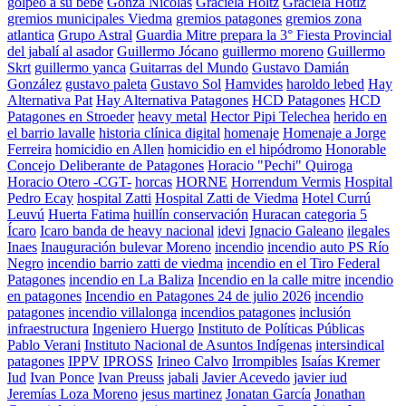
golpeo a su bebe
Gonza Nicolas
Graciela Holtz
Graciela Hotlz
gremios municipales Viedma
gremios patagones
gremios zona
atlantica
Grupo Astral
Guardia Mitre prepara la 3° Fiesta Provincial
del jabalí al asador
Guillermo Jócano
guillermo moreno
Guillermo
Skrt
guillermo yanca
Guitarras del Mundo
Gustavo Damián
González
gustavo paleta
Gustavo Sol
Hamvides
haroldo lebed
Hay
Alternativa Pat
Hay Alternativa Patagones
HCD Patagones
HCD
Patagones en Stroeder
heavy metal
Hector Pipi Telechea
herido en
el barrio lavalle
historia clínica digital
homenaje
Homenaje a Jorge
Ferreira
homicidio en Allen
homicidio en el hipódromo
Honorable
Concejo Deliberante de Patagones
Horacio "Pechi" Quiroga
Horacio Otero -CGT-
horcas
HORNE
Horrendum Vermis
Hospital
Pedro Ecay
hospital Zatti
Hospital Zatti de Viedma
Hotel Currú
Leuvú
Huerta Fatima
huillín conservación
Huracan categoria 5
Ícaro
Icaro banda de heavy nacional
idevi
Ignacio Galeano
ilegales
Inaes
Inauguración bulevar Moreno
incendio
incendio auto PS Río
Negro
incendio barrio zatti de viedma
incendio en el Tiro Federal
Patagones
incendio en La Baliza
Incendio en la calle mitre
incendio
en patagones
Incendio en Patagones 24 de julio 2026
incendio
patagones
incendio villalonga
incendios patagones
inclusión
infraestructura
Ingeniero Huergo
Instituto de Políticas Públicas
Pablo Verani
Instituto Nacional de Asuntos Indígenas
intersindical
patagones
IPPV
IPROSS
Irineo Calvo
Irrompibles
Isaías Kremer
Iud
Ivan Ponce
Ivan Preuss
jabali
Javier Acevedo
javier iud
Jeremías Loza Moreno
jesus martinez
Jonatan García
Jonathan