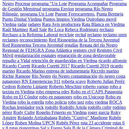
Negro
Procrear
programa "Un Lote
Programa Acompañar
Programa
de Gestión Menstrual
programa Envion
programa Río Negro
Bilingüe.
programa Un Lote
Puente Ferrocarretero.
Punta Bermeja
Punto Digital Viedma
Puntos limpios Viedma
Quirofano movil
Viedma
radar
radares
Rara Avis productora
Rata Blanca en Viedma
Raúl Martinez
Raúl Sale
Re Loca
Rebeca Rodriguez
rechazo
Rechazo a la Reforma Laboral
reciclaje
recital
reclamo
reclamo unrn
reclamos
reconocimiento
Red Rionegrina de la Tercera Juventud
Red Rionegrina Tercera Juventud
regalías
Regata del río Negro
Regional de FEHGRA Zona Atlántica
registro civil
Registro Civil
Móvil
regularización estatales
reparación de zona desfavorable
repudio a Vidal
retención de guardavidas en Viedma
ricardo alfonsin
Ricardo Curetti
Ricardo Curetti 2017
Ricardo Curetti 2019
ricardo
marino
Ricardo Marino entrega de indumentaria
Riccrdo marino
Richie Ramone
Río Negro
río Negro contaminación
río negro costa
patagones
RN Emergencias 911
roberta scavo
Roberto Julían Peréz
Cedron
Roberto Lipiante
Roberto Meschini
roberto vargas
robo a
taxista en Viedma
robo empresa edes
Robo en el CAPS Patagonia
Robo en El Cóndor
robo en patagones
robo en Unicoop
Robo en
Viedma
robo la estrella
robo policia
robo taxi
robo viedma
ROCA
Rochas legislador
rock
rodolfo
Rodolfo Artola
rodolfo cufre
rodrigo
pérez
Rody Cufre
Rogelio Frigerio en Viedma
roger garcia
Roky
Aguirre
Rolando Arrizabalaga
Rubén "Cuniyo" Maglione
Rubén
López
Ruben Molina UPCN
Rubén Pérez
ruta 23 accidente
rutas 6
y 8
rutas rionegrinas
Sal y Fuego
Sala B de la Cámara Criminal de