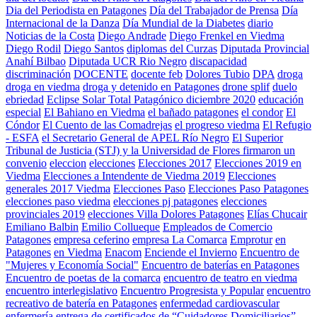
Dia del Periodista en Patagones
Día del Trabajador de Prensa
Día
Internacional de la Danza
Día Mundial de la Diabetes
diario
Noticias de la Costa
Diego Andrade
Diego Frenkel en Viedma
Diego Rodil
Diego Santos
diplomas del Curzas
Diputada Provincial
Anahí Bilbao
Diputada UCR Rio Negro
discapacidad
discriminación
DOCENTE
docente feb
Dolores Tubio
DPA
droga
droga en viedma
droga y detenido en Patagones
drone splif
duelo
ebriedad
Eclipse Solar Total Patagónico diciembre 2020
educación
especial
El Bahiano en Viedma
el bañado patagones
el condor
El
Cóndor
El Cuento de las Comadrejas
el progreso viedma
El Refugio
- ESFA
el Secretario General de APEL Río Negro
El Superior
Tribunal de Justicia (STJ) y la Universidad de Flores firmaron un
convenio
eleccion
elecciones
Elecciones 2017
Elecciones 2019 en
Viedma
Elecciones a Intendente de Viedma 2019
Elecciones
generales 2017 Viedma
Elecciones Paso
Elecciones Paso Patagones
elecciones paso viedma
elecciones pj patagones
elecciones
provinciales 2019
elecciones Villa Dolores Patagones
Elías Chucair
Emiliano Balbin
Emilio Collueque
Empleados de Comercio
Patagones
empresa ceferino
empresa La Comarca
Emprotur
en
Patagones
en Viedma
Enacom
Enciende el Invierno
Encuentro de
"Mujeres y Economía Social"
Encuentro de baterías en Patagones
Encuentro de poetas de la comarca
encuentro de teatro en viedma
encuentro interlegislativo
Encuentro Progresista y Popular
encuentro
recreativo de batería en Patagones
enfermedad cardiovascular
enfermería
entrega de certificados de “Cuidadores Domiciliarios”