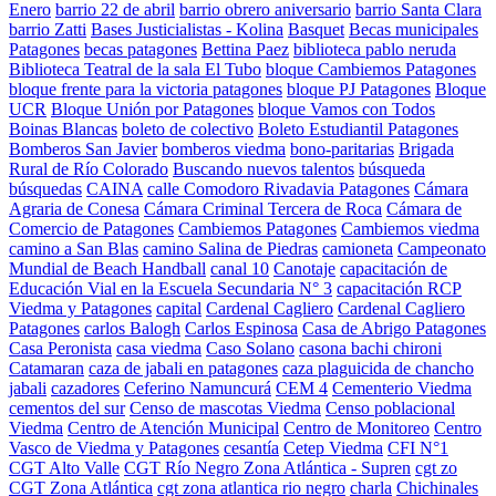
Enero
barrio 22 de abril
barrio obrero aniversario
barrio Santa Clara
barrio Zatti
Bases Justicialistas - Kolina
Basquet
Becas municipales
Patagones
becas patagones
Bettina Paez
biblioteca pablo neruda
Biblioteca Teatral de la sala El Tubo
bloque Cambiemos Patagones
bloque frente para la victoria patagones
bloque PJ Patagones
Bloque
UCR
Bloque Unión por Patagones
bloque Vamos con Todos
Boinas Blancas
boleto de colectivo
Boleto Estudiantil Patagones
Bomberos San Javier
bomberos viedma
bono-paritarias
Brigada
Rural de Río Colorado
Buscando nuevos talentos
búsqueda
búsquedas
CAINA
calle Comodoro Rivadavia Patagones
Cámara
Agraria de Conesa
Cámara Criminal Tercera de Roca
Cámara de
Comercio de Patagones
Cambiemos Patagones
Cambiemos viedma
camino a San Blas
camino Salina de Piedras
camioneta
Campeonato
Mundial de Beach Handball
canal 10
Canotaje
capacitación de
Educación Vial en la Escuela Secundaria N° 3
capacitación RCP
Viedma y Patagones
capital
Cardenal Cagliero
Cardenal Cagliero
Patagones
carlos Balogh
Carlos Espinosa
Casa de Abrigo Patagones
Casa Peronista
casa viedma
Caso Solano
casona bachi chironi
Catamaran
caza de jabali en patagones
caza plaguicida de chancho
jabali
cazadores
Ceferino Namuncurá
CEM 4
Cementerio Viedma
cementos del sur
Censo de mascotas Viedma
Censo poblacional
Viedma
Centro de Atención Municipal
Centro de Monitoreo
Centro
Vasco de Viedma y Patagones
cesantía
Cetep Viedma
CFI N°1
CGT Alto Valle
CGT Río Negro Zona Atlántica - Supren
cgt zo
CGT Zona Atlántica
cgt zona atlantica rio negro
charla
Chichinales