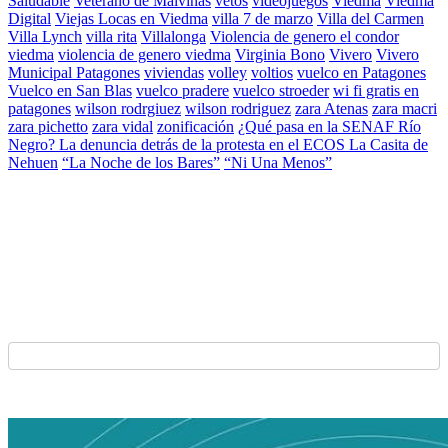
Saludable
Veterano de Malvinas
vetos
videojuegos
Viedma
Viedma
Digital
Viejas Locas en Viedma
villa 7 de marzo
Villa del Carmen
Villa Lynch
villa rita
Villalonga
Violencia de genero el condor
viedma
violencia de genero viedma
Virginia Bono
Vivero
Vivero
Municipal Patagones
viviendas
volley
voltios
vuelco en Patagones
Vuelco en San Blas
vuelco pradere
vuelco stroeder
wi fi gratis en
patagones
wilson rodrgiuez
wilson rodriguez
zara Atenas
zara macri
zara pichetto
zara vidal
zonificación
¿Qué pasa en la SENAF Río
Negro? La denuncia detrás de la protesta en el ECOS La Casita de
Nehuen
“La Noche de los Bares”
“Ni Una Menos”