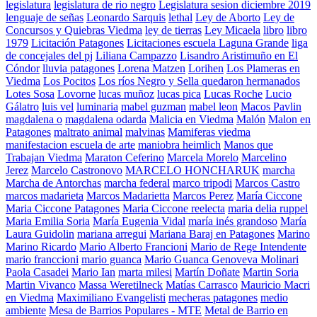
legislatura
legislatura de rio negro
Legislatura sesion diciembre 2019
lenguaje de señas
Leonardo Sarquis
lethal
Ley de Aborto
Ley de
Concursos y Quiebras Viedma
ley de tierras
Ley Micaela
libro
libro
1979
Licitación Patagones
Licitaciones escuela Laguna Grande
liga
de concejales del pj
Liliana Campazzo
Lisandro Aristimuño en El
Cóndor
lluvia patagones
Lorena Matzen
Lorihen
Los Plameras en
Viedma
Los Pocitos
Los ríos Negro y Sella quedaron hermanados
Lotes Sosa
Lovorne
lucas muñoz
lucas pica
Lucas Roche
Lucio
Gálatro
luis vel
luminaria
mabel guzman
mabel leon
Macos Pavlin
magdalena o
magdalena odarda
Malicia en Viedma
Malón
Malon en
Patagones
maltrato animal
malvinas
Mamiferas viedma
manifestacion escuela de arte
maniobra heimlich
Manos que
Trabajan Viedma
Maraton Ceferino
Marcela Morelo
Marcelino
Jerez
Marcelo Castronovo
MARCELO HONCHARUK
marcha
Marcha de Antorchas
marcha federal
marco tripodi
Marcos Castro
marcos madarieta
Marcos Madarietta
Marcos Perez
María Ciccone
Maria Ciccone Patagones
Maria Ciccone reelecta
maria delia ruppel
Maria Emilia Soria
María Eugenia Vidal
maría inés grandoso
María
Laura Guidolin
mariana arregui
Mariana Baraj en Patagones
Marino
Marino Ricardo
Mario Alberto Francioni
Mario de Rege Intendente
mario franccioni
mario guanca
Mario Guanca Genoveva Molinari
Paola Casadei
Mario Ian
marta milesi
Martín Doñate
Martin Soria
Martin Vivanco
Massa Weretilneck
Matías Carrasco
Mauricio Macri
en Viedma
Maximiliano Evangelisti
mecheras patagones
medio
ambiente
Mesa de Barrios Populares - MTE
Metal de Barrio en