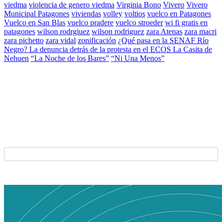
viedma
violencia de genero viedma
Virginia Bono
Vivero
Vivero
Municipal Patagones
viviendas
volley
voltios
vuelco en Patagones
Vuelco en San Blas
vuelco pradere
vuelco stroeder
wi fi gratis en
patagones
wilson rodrgiuez
wilson rodriguez
zara Atenas
zara macri
zara pichetto
zara vidal
zonificación
¿Qué pasa en la SENAF Río
Negro? La denuncia detrás de la protesta en el ECOS La Casita de
Nehuen
“La Noche de los Bares”
“Ni Una Menos”