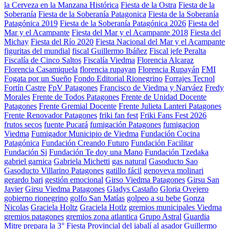
la Cerveza en la Manzana Histórica
Fiesta de la Ostra
Fiesta de la
Soberanía
Fiesta de la Soberanía Patagonica
Fiesta de la Soberanía
Patagónica 2019
Fiesta de la Soberanía Patagónica 2026
Fiesta del
Mar y el Acampante
Fiesta del Mar y el Acampante 2018
Fiesta del
Michay
Fiesta del Río 2020
Fiesta Nacional del Mar y el Acampante
figuritas del mundial
fiscal Guillermo Ibáñez
Fiscal jefe Peralta
Fiscalía de Cinco Saltos
Fiscalía Viedma
Florencia Alcaraz
Florencia Casamiquela
florencia rupayan
Florencia Rupayán
FMI
Fogata por un Sueño
Fondo Editorial Rionegrino
Forrajes Tecnol
Fortín Castre
FpV Patagones
Francisco de Viedma y Narváez
Fredy
Morales
Frente de Todos Patagones
Frente de Unidad Docente
Patagones
Frente Gremial Docente
Frente Julieta Lanteri Patagones
Frente Renovador Patagones
friki fan fest
Friki Fans Fest 2026
frutos secos
fuente Pucará
fumigación Patagones
fumigacion
Viedma
Fumigador Municipio de Viedma
Fundación Cocina
Patagónica
Fundación Creando Futuro
Fundación Facilitar
Fundación Si
Fundación Te doy una Mano
Fundación Tzedaka
gabriel garnica
Gabriela Michetti
gas natural
Gasoducto Sao
Gasoducto Villarino Patagones
gatillo fácil
genoveva molinari
gerardo bari
gestión emocional
Girso Viedma Patagones
Girsu San
Javier
Girsu Viedma Patagones
Gladys Castaño
Gloria Ovejero
gobierno rionegrino
golfo San Matías
golpeo a su bebe
Gonza
Nicolas
Graciela Holtz
Graciela Hotlz
gremios municipales Viedma
gremios patagones
gremios zona atlantica
Grupo Astral
Guardia
Mitre prepara la 3° Fiesta Provincial del jabalí al asador
Guillermo