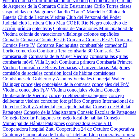
Histórico de la Gran Inundación de Viedma
circuito teatro
Círculo
de Arqueros de la Comarca
Cirilo Bustamante
Cirilo Torres
clases
suspendidas en Patagones
Claudio "Tano" Marciello
Clínica de
Batería
Club de Leones Viedma
Club del Personal del Poder
Judicial
club la ribera
Club Mau
COER Río Negro
colectivo de
acción jurídica
colectivos
Colonia de Vacaciones Municipalidad de
Viedma
colonia de vacaciones villalonga
colonos españoles
Comallo
Comarca Comic Fest 6
Comarca Comics Fest 5
Comarca
Comics Feste IV
Comarca Racinguista
combustible
comedor El
Lorito
comercios
Comisaría 1era
comisaria 30
Comisaria 34
comisaria 38
Comisaría de la Mujer Viedma
comisaria las grutas
comisaría móvil Villa Lynch
Comisaría primera
Comisaria Primera
Viedma
Comisión de Becas Terciarias y Universitarias Patagones
comisión de sociales
comisión local de hábitat
comisiones
Comisiones de Gobierno y Asuntos Vecinales
Concejal Walter
Dalinger
concejales
concejales de la comarca
concejales del FpV
Viedma
concejales FpV Viedma
concejales viedma
Concejo
Deliberante de Viedma
concejo deliberante patagones
concejo
deliberante viedma
concurso fotográfico
Congreso Internacional de
Derecho Civil y Ambiental
consejo de habitat
Consejo de Hábitat
Patagones
Consejo de la Magistratura
Consejo Escolar de Patagones
Consejo Escolar Patagones
consejo local de habitat
Consejo
Municipal de Hábitat Patagones
cooperadora escuela 11
Cooperadora hospital Zatti
Cooperativa 24 de Octubre
Cooperativa
Contranvi
Cooperativa de Trabajo Tutelkan Ltda
cooperativa obrera