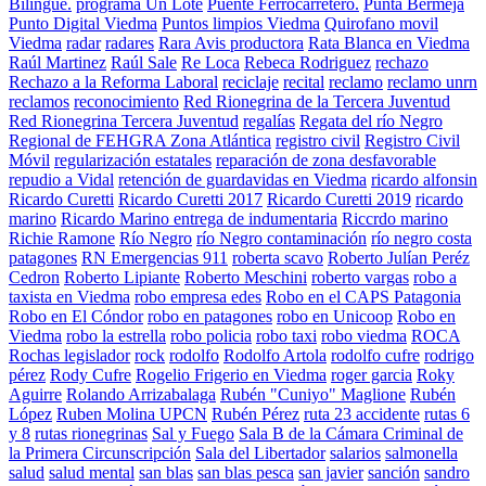
Bilingüe.
programa Un Lote
Puente Ferrocarretero.
Punta Bermeja
Punto Digital Viedma
Puntos limpios Viedma
Quirofano movil
Viedma
radar
radares
Rara Avis productora
Rata Blanca en Viedma
Raúl Martinez
Raúl Sale
Re Loca
Rebeca Rodriguez
rechazo
Rechazo a la Reforma Laboral
reciclaje
recital
reclamo
reclamo unrn
reclamos
reconocimiento
Red Rionegrina de la Tercera Juventud
Red Rionegrina Tercera Juventud
regalías
Regata del río Negro
Regional de FEHGRA Zona Atlántica
registro civil
Registro Civil
Móvil
regularización estatales
reparación de zona desfavorable
repudio a Vidal
retención de guardavidas en Viedma
ricardo alfonsin
Ricardo Curetti
Ricardo Curetti 2017
Ricardo Curetti 2019
ricardo
marino
Ricardo Marino entrega de indumentaria
Riccrdo marino
Richie Ramone
Río Negro
río Negro contaminación
río negro costa
patagones
RN Emergencias 911
roberta scavo
Roberto Julían Peréz
Cedron
Roberto Lipiante
Roberto Meschini
roberto vargas
robo a
taxista en Viedma
robo empresa edes
Robo en el CAPS Patagonia
Robo en El Cóndor
robo en patagones
robo en Unicoop
Robo en
Viedma
robo la estrella
robo policia
robo taxi
robo viedma
ROCA
Rochas legislador
rock
rodolfo
Rodolfo Artola
rodolfo cufre
rodrigo
pérez
Rody Cufre
Rogelio Frigerio en Viedma
roger garcia
Roky
Aguirre
Rolando Arrizabalaga
Rubén "Cuniyo" Maglione
Rubén
López
Ruben Molina UPCN
Rubén Pérez
ruta 23 accidente
rutas 6
y 8
rutas rionegrinas
Sal y Fuego
Sala B de la Cámara Criminal de
la Primera Circunscripción
Sala del Libertador
salarios
salmonella
salud
salud mental
san blas
san blas pesca
san javier
sanción
sandro