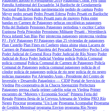
Patagones aprobó el Presupuesto 2019
Patagonia Comic Fest
patin
Patrulla Ambiental del Escuadrón 34 Bariloche de Gendarmería
Nacional
Paulo Bykaluk
pavimentación
pedido de captura
Pedro
Meyer
pedro pesatti
Pedro Pesatti Edersa
Pedro Pesatti en Bariloche
Pedro Pesatti Ipross
Pedro Pesatti paro de mujeres
Pelea entre
bandas en Carmen de Patagones
pelucas oncológicas patagones
Peña del Bailarin
Pensiones Patagones
periodista y escritor Carlos
Espinosa
Perla Prigoshin
Peronismo Militante
Pesatti - Weretilneck
Pesca infantil San Blas
Pier
pirotecnia patagones
pirotecnia viedma
PJ - FpV Patagones
PJ Patagones
plan 25 viviendas de patagones
Plan Castello
Plan Fines en Cagliero
plaza alsina
plaza Lacarra de
Carmen de Patagones
Plazoleta del Pescador Deportivo
Pocho León
Poder Judicial de General Roca
Poder Judicial de Río Negro
Poder
Judicial de Roca
Poder Judicial Viedma
policía
Policía Comunal
policia comunal
Policia Comunal de Carmen de Patagones
Policía
Comunal de Patagones
policia comunal patagones
policia de el
cóndor
policia de patagones
policia de rio negr
policia de rio negro
policias maragatos
Por Alejandro Assis - Presidente del Centro de
Inversión y Desarrollo Patagónico — CIDP
Portal de Servicios de
Viedma
Pre-cooperativa de la Chacra Spegazzini
Prefectura
Patagones
prensa charla
primer calefón solar en Viedma
Primer
encuentro de “Mujeres y Economía Social”
Primera Feria del
Regalo
Primera fiesta de la Cerveza Artesana de Viedma
PRO Río
Negro
Procrear
programa "Un Lote
Programa Acompañar
Programa
de Gestión Menstrual
programa Envion
programa Río Negro