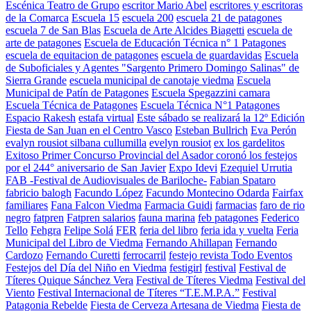
Escénica Teatro de Grupo
escritor Mario Abel
escritores y escritoras
de la Comarca
Escuela 15
escuela 200
escuela 21 de patagones
escuela 7 de San Blas
Escuela de Arte Alcides Biagetti
escuela de
arte de patagones
Escuela de Educación Técnica n° 1 Patagones
escuela de equitacion de patagones
escuela de guardavidas
Escuela
de Suboficiales y Agentes "Sargento Primero Domingo Salinas" de
Sierra Grande
escuela municipal de canotaje viedma
Escuela
Municipal de Patín de Patagones
Escuela Spegazzini camara
Escuela Técnica de Patagones
Escuela Técnica N°1 Patagones
Espacio Rakesh
estafa virtual
Este sábado se realizará la 12º Edición
Fiesta de San Juan en el Centro Vasco
Esteban Bullrich
Eva Perón
evalyn rousiot silbana cullumilla
evelyn rousiot
ex los gardelitos
Exitoso Primer Concurso Provincial del Asador coronó los festejos
por el 244° aniversario de San Javier
Expo Idevi
Ezequiel Urrutia
FAB -Festival de Audiovisuales de Bariloche-
Fabian Spataro
fabricio balogh
Facundo López
Facundo Montecino Odarda
Fairfax
familiares
Fana Falcon Viedma
Farmacia Guidi
farmacias
faro de rio
negro
fatpren
Fatpren salarios
fauna marina
feb patagones
Federico
Tello
Fehgra
Felipe Solá
FER
feria del libro
feria ida y vuelta
Feria
Municipal del Libro de Viedma
Fernando Ahillapan
Fernando
Cardozo
Fernando Curetti
ferrocarril
festejo revista Todo Eventos
Festejos del Día del Niño en Viedma
festigirl
festival
Festival de
Títeres Quique Sánchez Vera
Festival de Títeres Viedma
Festival del
Viento
Festival Internacional de Títeres “T.E.M.P.A.”
Festival
Patagonia Rebelde
Fiesta de Cerveza Artesana de Viedma
Fiesta de