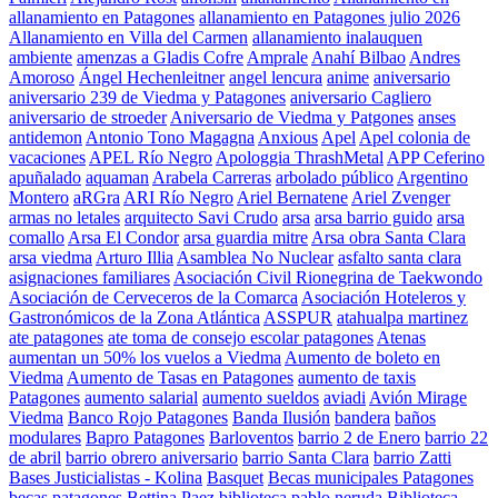
allanamiento en Patagones
allanamiento en Patagones julio 2026
Allanamiento en Villa del Carmen
allanamiento inalauquen
ambiente
amenzas a Gladis Cofre
Amprale
Anahí Bilbao
Andres
Amoroso
Ángel Hechenleitner
angel lencura
anime
aniversario
aniversario 239 de Viedma y Patagones
aniversario Cagliero
aniversario de stroeder
Aniversario de Viedma y Patgones
anses
antidemon
Antonio Tono Magagna
Anxious
Apel
Apel colonia de
vacaciones
APEL Río Negro
Apologgia ThrashMetal
APP Ceferino
apuñalado
aquaman
Arabela Carreras
arbolado público
Argentino
Montero
aRGra
ARI Río Negro
Ariel Bernatene
Ariel Zvenger
armas no letales
arquitecto Savi Crudo
arsa
arsa barrio guido
arsa
comallo
Arsa El Condor
arsa guardia mitre
Arsa obra Santa Clara
arsa viedma
Arturo Illia
Asamblea No Nuclear
asfalto santa clara
asignaciones familiares
Asociación Civil Rionegrina de Taekwondo
Asociación de Cerveceros de la Comarca
Asociación Hoteleros y
Gastronómicos de la Zona Atlántica
ASSPUR
atahualpa martinez
ate patagones
ate toma de consejo escolar patagones
Atenas
aumentan un 50% los vuelos a Viedma
Aumento de boleto en
Viedma
Aumento de Tasas en Patagones
aumento de taxis
Patagones
aumento salarial
aumento sueldos
aviadi
Avión Mirage
Viedma
Banco Rojo Patagones
Banda Ilusión
bandera
baños
modulares
Bapro Patagones
Barloventos
barrio 2 de Enero
barrio 22
de abril
barrio obrero aniversario
barrio Santa Clara
barrio Zatti
Bases Justicialistas - Kolina
Basquet
Becas municipales Patagones
becas patagones
Bettina Paez
biblioteca pablo neruda
Biblioteca