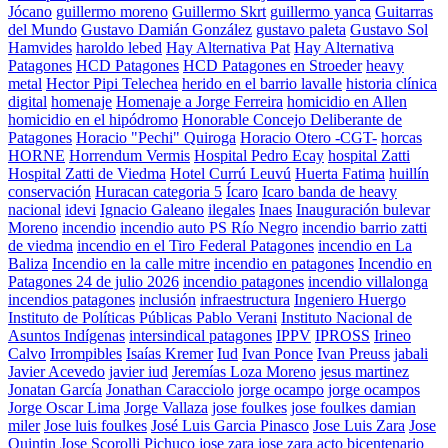
Jócano
guillermo moreno
Guillermo Skrt
guillermo yanca
Guitarras
del Mundo
Gustavo Damián González
gustavo paleta
Gustavo Sol
Hamvides
haroldo lebed
Hay Alternativa Pat
Hay Alternativa
Patagones
HCD Patagones
HCD Patagones en Stroeder
heavy
metal
Hector Pipi Telechea
herido en el barrio lavalle
historia clínica
digital
homenaje
Homenaje a Jorge Ferreira
homicidio en Allen
homicidio en el hipódromo
Honorable Concejo Deliberante de
Patagones
Horacio "Pechi" Quiroga
Horacio Otero -CGT-
horcas
HORNE
Horrendum Vermis
Hospital Pedro Ecay
hospital Zatti
Hospital Zatti de Viedma
Hotel Currú Leuvú
Huerta Fatima
huillín
conservación
Huracan categoria 5
Ícaro
Icaro banda de heavy
nacional
idevi
Ignacio Galeano
ilegales
Inaes
Inauguración bulevar
Moreno
incendio
incendio auto PS Río Negro
incendio barrio zatti
de viedma
incendio en el Tiro Federal Patagones
incendio en La
Baliza
Incendio en la calle mitre
incendio en patagones
Incendio en
Patagones 24 de julio 2026
incendio patagones
incendio villalonga
incendios patagones
inclusión
infraestructura
Ingeniero Huergo
Instituto de Políticas Públicas Pablo Verani
Instituto Nacional de
Asuntos Indígenas
intersindical patagones
IPPV
IPROSS
Irineo
Calvo
Irrompibles
Isaías Kremer
Iud
Ivan Ponce
Ivan Preuss
jabali
Javier Acevedo
javier iud
Jeremías Loza Moreno
jesus martinez
Jonatan García
Jonathan Caracciolo
jorge ocampo
jorge ocampos
Jorge Oscar Lima
Jorge Vallaza
jose foulkes
jose foulkes damian
miler
Jose luis foulkes
José Luis Garcia Pinasco
Jose Luis Zara
Jose
Quintin
Jose Scorolli Pichuco
jose zara
jose zara acto bicentenario