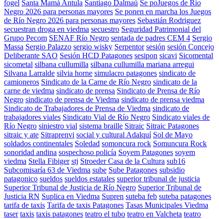
fogel
Santa Mamá Antula
Santiago Dalmaú
Se poJuegos de Río
Negro 2026 para personas mayores
Se ponen en marcha los Juegos
de Río Negro 2026 para personas mayores
Sebastián Rodriguez
secuestran droga en viedma
secuestro
Seguridad Patrimonial del
Grupo Pecom
SENAF Río Negro
sentada de padres CEM 4
Sergio
Massa
Sergio Palazzo
sergio wisky
Serpentor
sesión
sesión Concejo
Deliberante SAO
Sesión HCD Patagones
sesipon
sicavi
Sicomental
sicometal
silbana cullumilla
silbana cullumilla mariana arregui
Silvana Larralde
silvia horne
simulacro patagones
sindicato de
camioneros
Sindicato de la Carne de Río Negro
sindicato de la
carne de viedma
sindicato de prensa
Sindicato de Prensa de Río
Negro
sindicato de prensa de Viedma
sindicato de prensa viedma
Sindicato de Trabajadores de Prensa de Viedma
sindicato de
trabajadores viales
Sindicato Vial de Río Negro
Sindicato viales de
Río Negro
siniestro vial
sistema braille
Sitraic
Sitraic Patagones
sitraic y ate
Sitraprenvi
social y cultural Adalquí
Sol de Mayo
soldados continentales
Soledad
somoncura rock
Somuncura Rock
sonoridad andina
sospechoso policía
Soyem Patagones
soyem
viedma
Stella Fibiger
stj
Stroeder Casa de la Cultura
sub16
Subcomisaría 63 de Viedma
sube
Sube Patagones
subsidio
patagonico
sueldos
sueldos estatales
superior tribunal de justicia
Superior Tribunal de Justicia de Río Negro
Superior Tribunal de
Justicia RN
Suplica en Viedma
Supren
suteba feb
suteba patagones
tarifa de taxis
Tarifa de taxis Patagones
Tasas Municipales Viedma
taser
taxis
taxis patagones
teatro el tubo
teatro en Valcheta
teatro