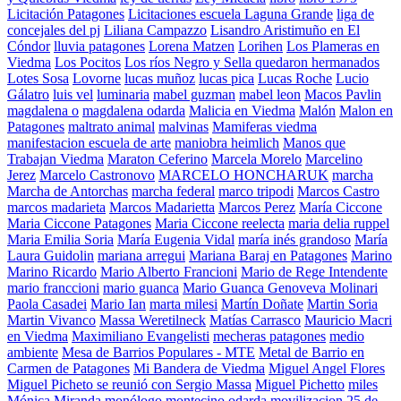
Licitación Patagones
Licitaciones escuela Laguna Grande
liga de
concejales del pj
Liliana Campazzo
Lisandro Aristimuño en El
Cóndor
lluvia patagones
Lorena Matzen
Lorihen
Los Plameras en
Viedma
Los Pocitos
Los ríos Negro y Sella quedaron hermanados
Lotes Sosa
Lovorne
lucas muñoz
lucas pica
Lucas Roche
Lucio
Gálatro
luis vel
luminaria
mabel guzman
mabel leon
Macos Pavlin
magdalena o
magdalena odarda
Malicia en Viedma
Malón
Malon en
Patagones
maltrato animal
malvinas
Mamiferas viedma
manifestacion escuela de arte
maniobra heimlich
Manos que
Trabajan Viedma
Maraton Ceferino
Marcela Morelo
Marcelino
Jerez
Marcelo Castronovo
MARCELO HONCHARUK
marcha
Marcha de Antorchas
marcha federal
marco tripodi
Marcos Castro
marcos madarieta
Marcos Madarietta
Marcos Perez
María Ciccone
Maria Ciccone Patagones
Maria Ciccone reelecta
maria delia ruppel
Maria Emilia Soria
María Eugenia Vidal
maría inés grandoso
María
Laura Guidolin
mariana arregui
Mariana Baraj en Patagones
Marino
Marino Ricardo
Mario Alberto Francioni
Mario de Rege Intendente
mario franccioni
mario guanca
Mario Guanca Genoveva Molinari
Paola Casadei
Mario Ian
marta milesi
Martín Doñate
Martin Soria
Martin Vivanco
Massa Weretilneck
Matías Carrasco
Mauricio Macri
en Viedma
Maximiliano Evangelisti
mecheras patagones
medio
ambiente
Mesa de Barrios Populares - MTE
Metal de Barrio en
Carmen de Patagones
Mi Bandera de Viedma
Miguel Angel Flores
Miguel Picheto se reunió con Sergio Massa
Miguel Pichetto
miles
Mónica Miranda
monólogo
montecino odarda
movilizacion 25 de