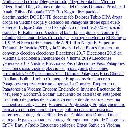
Noticias de la Costa
Diego Andrade
Diego Frenkel en Viedma
Diego Rodil
Diego Santos
diplomas del Curzas
Diputada Provincial
Anahí Bilbao
Diputada UCR Rio Negro
discapacidad
discriminación
DOCENTE
docente feb
Dolores Tubio
DPA
droga
droga en viedma
droga y detenido en Patagones
drone splif
duelo
ebriedad
Eclipse Solar Total Patagónico diciembre 2020
educación
especial
El Bahiano en Viedma
el bañado patagones
el condor
El
Cóndor
El Cuento de las Comadrejas
el progreso viedma
El Refugio
- ESFA
el Secretario General de APEL Río Negro
El Superior
Tribunal de Justicia (STJ) y la Universidad de Flores firmaron un
convenio
eleccion
elecciones
Elecciones 2017
Elecciones 2019 en
Viedma
Elecciones a Intendente de Viedma 2019
Elecciones
generales 2017 Viedma
Elecciones Paso
Elecciones Paso Patagones
elecciones paso viedma
elecciones pj patagones
elecciones
provinciales 2019
elecciones Villa Dolores Patagones
Elías Chucair
Emiliano Balbin
Emilio Collueque
Empleados de Comercio
Patagones
empresa ceferino
empresa La Comarca
Emprotur
en
Patagones
en Viedma
Enacom
Enciende el Invierno
Encuentro de
"Mujeres y Economía Social"
Encuentro de baterías en Patagones
Encuentro de poetas de la comarca
encuentro de teatro en viedma
encuentro interlegislativo
Encuentro Progresista y Popular
encuentro
recreativo de batería en Patagones
enfermedad cardiovascular
enfermería
entrega de certificados de “Cuidadores Domiciliarios”
entrega de papas patagones
entrega de ropa municipio de Patagones
EnTV
Entv y Radio Encuentro
epilepsia
Eruca Sativa en Viedma