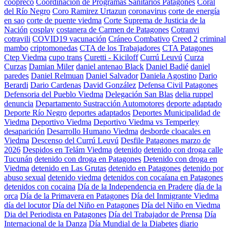
coopreco
Coordinación de Programas Sanitarios Patagones
Coral
del Río Negro
Coro Ramirez Urtazun
coronavirus
corte de energía
en sao
corte de puente viedma
Corte Suprema de Justicia de la
Nación
cosplay
costanera de Carmen de Patagones
Cotranvi
cotravili
COVID19 vacunación
Cráneo Combativo
Creed 2
criminal
mambo
criptomonedas
CTA de los Trabajadores
CTA Patagones
Ctep Viedma
cupo trans
Curetti - Kiciloff
Currú Leuvú
Curza
Curzas
Damian Miler
daniel antenao Black
Daniel Badié
daniel
paredes
Daniel Relmuan
Daniel Salvador
Daniela Agostino
Dario
Berardi
Dario Cardenas
David González
Defensa Civil Patagones
Defensoria del Pueblo Viedma
Delegación San Blas
delia ruppel
denuncia
Departamento Sustracción Automotores
deporte adaptado
Deporte Río Negro
deportes adaptados
Deportes Municipalidad de
Viedma
Deportivo Viedma
Deportivo Viedma vs Temperley
desaparición
Desarrollo Humano Viedma
desborde cloacales en
Viedma
Descenso del Currú Leuvú
Desfile Patagones marzo de
2026
Despidos en Telám Viedma
detenido
detenido con droga calle
Tucunán
detenido con droga en Patagones
Detenido con droga en
Viedma
detenido en Las Grutas
detenido en Patagones
detenido por
abuso sexual
detenido viedma
detenidos con cocaíana en Patagones
detenidos con cocaina
Día de la Independencia en Pradere
día de la
orca
Día de la Primavera en Patagones
Día del Inmigrante Viedma
día del locutor
Día del Niño en Patagones
Día del Niño en Viedma
Dia del Periodista en Patagones
Día del Trabajador de Prensa
Día
Internacional de la Danza
Día Mundial de la Diabetes
diario