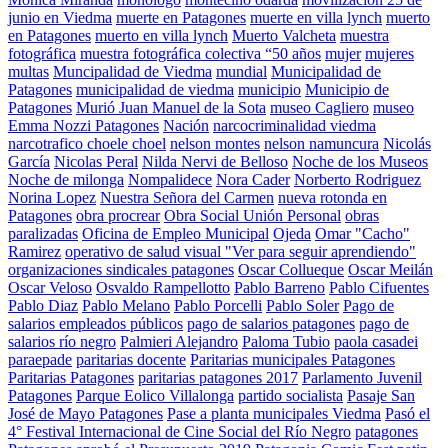
junio en Viedma
muerte en Patagones
muerte en villa lynch
muerto
en Patagones
muerto en villa lynch
Muerto Valcheta
muestra
fotográfica
muestra fotográfica colectiva “50 años
mujer
mujeres
multas
Muncipalidad de Viedma
mundial
Municipalidad de
Patagones
municipalidad de viedma
municipio
Municipio de
Patagones
Murió Juan Manuel de la Sota
museo Cagliero
museo
Emma Nozzi Patagones
Nación
narcocriminalidad viedma
narcotrafico choele choel
nelson montes
nelson namuncura
Nicolás
García
Nicolas Peral
Nilda Nervi de Belloso
Noche de los Museos
Noche de milonga
Nompalidece
Nora Cader
Norberto Rodriguez
Norina Lopez
Nuestra Señora del Carmen
nueva rotonda en
Patagones
obra procrear
Obra Social Unión Personal
obras
paralizadas
Oficina de Empleo Municipal
Ojeda
Omar "Cacho"
Ramirez
operativo de salud visual "Ver para seguir aprendiendo"
organizaciones sindicales patagones
Oscar Collueque
Oscar Meilán
Oscar Veloso
Osvaldo Rampellotto
Pablo Barreno
Pablo Cifuentes
Pablo Diaz
Pablo Melano
Pablo Porcelli
Pablo Soler
Pago de
salarios empleados públicos
pago de salarios patagones
pago de
salarios río negro
Palmieri Alejandro
Paloma Tubio
paola casadei
paraepade
paritarias docente
Paritarias municipales Patagones
Paritarias Patagones
paritarias patagones 2017
Parlamento Juvenil
Patagones
Parque Eolico Villalonga
partido socialista
Pasaje San
José de Mayo Patagones
Pase a planta municipales Viedma
Pasó el
4° Festival Internacional de Cine Social del Río Negro
patagones