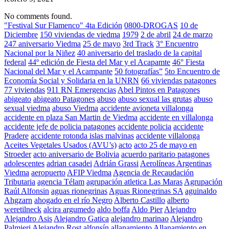
No comments found.
"Festival Sur Flamenco" 4ta Edición
0800-DROGAS
10 de
Diciembre
150 viviendas de viedma
1979
2 de abril
24 de marzo
247 aniversario Viedma
25 de mayo
3rd Track
3° Encuentro
Nacional por la Niñez
40 aniversario del traslado de la capital
federal
44º edición de Fiesta del Mar y el Acapamte
46° Fiesta
Nacional del Mar y el Acampante
50 fotografías”
5to Encuentro de
Economía Social y Solidaria en la UNRN
66 viviendas patagones
77 viviendas
911 RN Emergencias
Abel Pintos en Patagones
abigeato
abigeato Patagones
abuso
abuso sexual las grutas
abuso
sexual viedma
abuso Viedma
accidente avioneta villalonga
accidente en plaza San Martin de Viedma
accidente en villalonga
accidente jefe de policia patagones
accidente policia
accidente
Pradere
accidente rotonda islas malvinas
accidente villalonga
Aceites Vegetales Usados (AVU’s)
acto
acto 25 de mayo en
Stroeder
acto aniversario de Bolivia
acuerdo paritario patagones
adolescentes
adrian casadei
Adrián Grassi
Aerolíneas Argentinas
Viedma
aeropuerto
AFIP Viedma
Agencia de Recaudación
Tributaria
agencia Télam
agrupación atletica Las Maras
Agrupación
Raúl Alfonsin
aguas rionegrinas
Aguas Rionegrinas SA
aguinaldo
Ahgzarn
ahogado en el río Negro
Alberto Castillo
alberto
weretilneck
alcira argumedo
aldo boffa
Aldo Pier
Alejandro
Alejandro Asis
Alejandro Gatica
alejandro marinao
Alejandro
Palmieri
Alejandro Rost
alfonsín
allanamiento
Allanamiento en