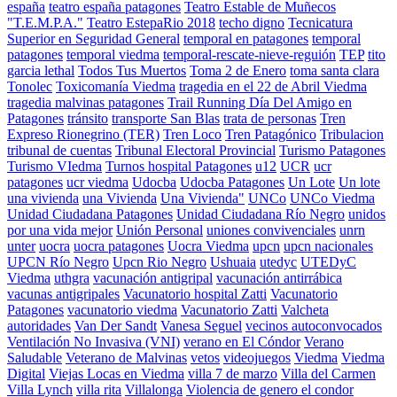
españa
teatro españa patagones
Teatro Estable de Muñecos
"T.E.M.P.A."
Teatro EstepaRio 2018
techo digno
Tecnicatura
Superior en Seguridad General
temporal en patagones
temporal
patagones
temporal viedma
temporal-rescate-nieve-reguión
TEP
tito
garcia lethal
Todos Tus Muertos
Toma 2 de Enero
toma santa clara
Tonolec
Toxicomanía Viedma
tragedia en el 22 de Abril Viedma
tragedia malvinas patagones
Trail Running Día Del Amigo en
Patagones
tránsito
transporte San Blas
trata de personas
Tren
Expreso Rionegrino (TER)
Tren Loco
Tren Patagónico
Tribulacion
tribunal de cuentas
Tribunal Electoral Provincial
Turismo Patagones
Turismo VIedma
Turnos hospital Patagones
u12
UCR
ucr
patagones
ucr viedma
Udocba
Udocba Patagones
Un Lote
Un lote
una vivienda
una Vivienda
Una Vivienda"
UNCo
UNCo Viedma
Unidad Ciudadana Patagones
Unidad Ciudadana Río Negro
unidos
por una vida mejor
Unión Personal
uniones convivenciales
unrn
unter
uocra
uocra patagones
Uocra Viedma
upcn
upcn nacionales
UPCN Río Negro
Upcn Rio Negro
Ushuaia
utedyc
UTEDyC
Viedma
uthgra
vacunación antigripal
vacunación antirrábica
vacunas antigripales
Vacunatorio hospital Zatti
Vacunatorio
Patagones
vacunatorio viedma
Vacunatorio Zatti
Valcheta
autoridades
Van Der Sandt
Vanesa Seguel
vecinos autoconvocados
Ventilación No Invasiva (VNI)
verano en El Cóndor
Verano
Saludable
Veterano de Malvinas
vetos
videojuegos
Viedma
Viedma
Digital
Viejas Locas en Viedma
villa 7 de marzo
Villa del Carmen
Villa Lynch
villa rita
Villalonga
Violencia de genero el condor