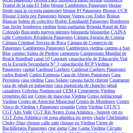
Teatral de la sala El Tubo
bloque Cambiemos Patagones
bloque
frente para la victoria patagones
bloque PJ Patagones
Bloque UCR
Bloque Unión por Patagones
bloque Vamos con Todos
Boinas
Blancas
boleto de colectivo
Boleto Estudiantil Patagones
Bomberos
San Javier
bomberos viedma
bono-paritarias
Brigada Rural de Río
Colorado
Buscando nuevos talentos
búsqueda
búsquedas
CAINA
calle Comodoro Rivadavia Patagones
Cámara Agraria de Conesa
Cámara Criminal Tercera de Roca
Cámara de Comercio de
Patagones
Cambiemos Patagones
Cambiemos viedma
camino a San
Blas
camino Salina de Piedras
camioneta
Campeonato Mundial de
Beach Handball
canal 10
Canotaje
capacitación de Educación Vial
en la Escuela Secundaria N° 3
capacitación RCP Viedma y
Patagones
capital
Cardenal Cagliero
Cardenal Cagliero Patagones
carlos Balogh
Carlos Espinosa
Casa de Abrigo Patagones
Casa
Peronista
casa viedma
Caso Solano
casona bachi chironi
Catamaran
caza de jabali en patagones
caza plaguicida de chancho jabali
cazadores
Ceferino Namuncurá
CEM 4
Cementerio Viedma
cementos del sur
Censo de mascotas Viedma
Censo poblacional
Viedma
Centro de Atención Municipal
Centro de Monitoreo
Centro
Vasco de Viedma y Patagones
cesantía
Cetep Viedma
CFI N°1
CGT Alto Valle
CGT Río Negro Zona Atlántica - Supren
cgt zo
CGT Zona Atlántica
cgt zona atlantica rio negro
charla
Chichinales
Choky Diaz
choque calle zatti
choque en Viedma
Cierre de
Bachilleratos Patagones
cine gama
Cine Gama Viedma
Circuito