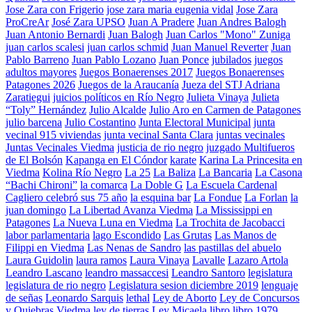
Jose Zara con Frigerio
jose zara maria eugenia vidal
Jose Zara
ProCreAr
José Zara UPSO
Juan A Pradere
Juan Andres Balogh
Juan Antonio Bernardi
Juan Balogh
Juan Carlos "Mono" Zuniga
juan carlos scalesi
juan carlos schmid
Juan Manuel Reverter
Juan
Pablo Barreno
Juan Pablo Lozano
Juan Ponce
jubilados
juegos
adultos mayores
Juegos Bonaerenses 2017
Juegos Bonaerenses
Patagones 2026
Juegos de la Araucanía
Jueza del STJ Adriana
Zaratiegui
juicios políticos en Río Negro
Julieta Vinaya
Julieta
“Toly” Hernández
Julio Alcalde
Julio Aro en Carmen de Patagones
julio barcena
Julio Costantino
Junta Electoral Municipal
junta
vecinal 915 viviendas
junta vecinal Santa Clara
juntas vecinales
Juntas Vecinales Viedma
justicia de rio negro
juzgado Multifueros
de El Bolsón
Kapanga en El Cóndor
karate
Karina La Princesita en
Viedma
Kolina Río Negro
La 25
La Baliza
La Bancaria
La Casona
“Bachi Chironi”
la comarca
La Doble G
La Escuela Cardenal
Cagliero celebró sus 75 año
la esquina bar
La Fondue
La Forlan
la
juan domingo
La Libertad Avanza Viedma
La Mississippi en
Patagones
La Nueva Luna en Viedma
La Trochita de Jacobacci
labor parlamentaria
lago Escondido
Las Grutas
Las Manos de
Filippi en Viedma
Las Nenas de Sandro
las pastillas del abuelo
Laura Guidolin
laura ramos
Laura Vinaya
Lavalle
Lazaro Artola
Leandro Lascano
leandro massaccesi
Leandro Santoro
legislatura
legislatura de rio negro
Legislatura sesion diciembre 2019
lenguaje
de señas
Leonardo Sarquis
lethal
Ley de Aborto
Ley de Concursos
y Quiebras Viedma
ley de tierras
Ley Micaela
libro
libro 1979