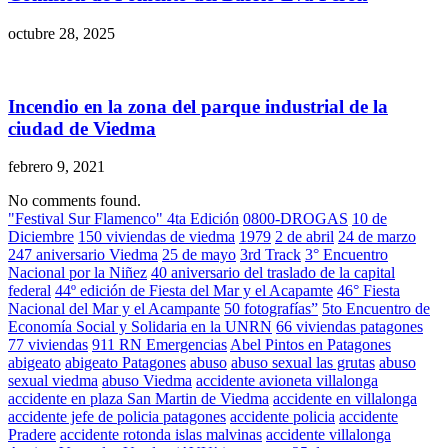
octubre 28, 2025
Incendio en la zona del parque industrial de la
ciudad de Viedma
febrero 9, 2021
No comments found.
"Festival Sur Flamenco" 4ta Edición
0800-DROGAS
10 de
Diciembre
150 viviendas de viedma
1979
2 de abril
24 de marzo
247 aniversario Viedma
25 de mayo
3rd Track
3° Encuentro
Nacional por la Niñez
40 aniversario del traslado de la capital
federal
44º edición de Fiesta del Mar y el Acapamte
46° Fiesta
Nacional del Mar y el Acampante
50 fotografías”
5to Encuentro de
Economía Social y Solidaria en la UNRN
66 viviendas patagones
77 viviendas
911 RN Emergencias
Abel Pintos en Patagones
abigeato
abigeato Patagones
abuso
abuso sexual las grutas
abuso
sexual viedma
abuso Viedma
accidente avioneta villalonga
accidente en plaza San Martin de Viedma
accidente en villalonga
accidente jefe de policia patagones
accidente policia
accidente
Pradere
accidente rotonda islas malvinas
accidente villalonga