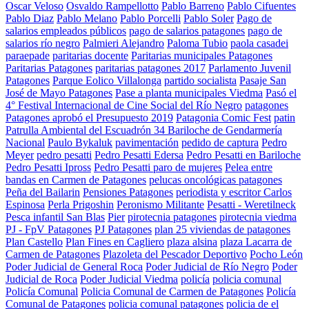
Oscar Veloso
Osvaldo Rampellotto
Pablo Barreno
Pablo Cifuentes
Pablo Diaz
Pablo Melano
Pablo Porcelli
Pablo Soler
Pago de
salarios empleados públicos
pago de salarios patagones
pago de
salarios río negro
Palmieri Alejandro
Paloma Tubio
paola casadei
paraepade
paritarias docente
Paritarias municipales Patagones
Paritarias Patagones
paritarias patagones 2017
Parlamento Juvenil
Patagones
Parque Eolico Villalonga
partido socialista
Pasaje San
José de Mayo Patagones
Pase a planta municipales Viedma
Pasó el
4° Festival Internacional de Cine Social del Río Negro
patagones
Patagones aprobó el Presupuesto 2019
Patagonia Comic Fest
patin
Patrulla Ambiental del Escuadrón 34 Bariloche de Gendarmería
Nacional
Paulo Bykaluk
pavimentación
pedido de captura
Pedro
Meyer
pedro pesatti
Pedro Pesatti Edersa
Pedro Pesatti en Bariloche
Pedro Pesatti Ipross
Pedro Pesatti paro de mujeres
Pelea entre
bandas en Carmen de Patagones
pelucas oncológicas patagones
Peña del Bailarin
Pensiones Patagones
periodista y escritor Carlos
Espinosa
Perla Prigoshin
Peronismo Militante
Pesatti - Weretilneck
Pesca infantil San Blas
Pier
pirotecnia patagones
pirotecnia viedma
PJ - FpV Patagones
PJ Patagones
plan 25 viviendas de patagones
Plan Castello
Plan Fines en Cagliero
plaza alsina
plaza Lacarra de
Carmen de Patagones
Plazoleta del Pescador Deportivo
Pocho León
Poder Judicial de General Roca
Poder Judicial de Río Negro
Poder
Judicial de Roca
Poder Judicial Viedma
policía
policia comunal
Policía Comunal
Policia Comunal de Carmen de Patagones
Policía
Comunal de Patagones
policia comunal patagones
policia de el