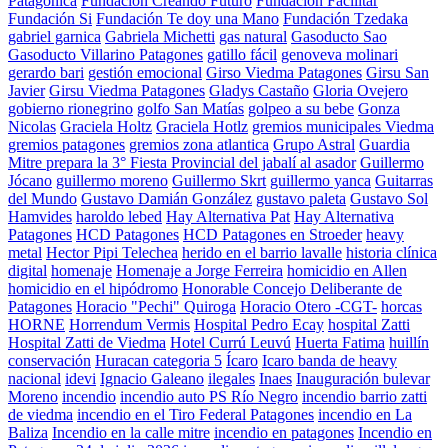
Patagónica
Fundación Creando Futuro
Fundación Facilitar
Fundación Si
Fundación Te doy una Mano
Fundación Tzedaka
gabriel garnica
Gabriela Michetti
gas natural
Gasoducto Sao
Gasoducto Villarino Patagones
gatillo fácil
genoveva molinari
gerardo bari
gestión emocional
Girso Viedma Patagones
Girsu San
Javier
Girsu Viedma Patagones
Gladys Castaño
Gloria Ovejero
gobierno rionegrino
golfo San Matías
golpeo a su bebe
Gonza
Nicolas
Graciela Holtz
Graciela Hotlz
gremios municipales Viedma
gremios patagones
gremios zona atlantica
Grupo Astral
Guardia
Mitre prepara la 3° Fiesta Provincial del jabalí al asador
Guillermo
Jócano
guillermo moreno
Guillermo Skrt
guillermo yanca
Guitarras
del Mundo
Gustavo Damián González
gustavo paleta
Gustavo Sol
Hamvides
haroldo lebed
Hay Alternativa Pat
Hay Alternativa
Patagones
HCD Patagones
HCD Patagones en Stroeder
heavy
metal
Hector Pipi Telechea
herido en el barrio lavalle
historia clínica
digital
homenaje
Homenaje a Jorge Ferreira
homicidio en Allen
homicidio en el hipódromo
Honorable Concejo Deliberante de
Patagones
Horacio "Pechi" Quiroga
Horacio Otero -CGT-
horcas
HORNE
Horrendum Vermis
Hospital Pedro Ecay
hospital Zatti
Hospital Zatti de Viedma
Hotel Currú Leuvú
Huerta Fatima
huillín
conservación
Huracan categoria 5
Ícaro
Icaro banda de heavy
nacional
idevi
Ignacio Galeano
ilegales
Inaes
Inauguración bulevar
Moreno
incendio
incendio auto PS Río Negro
incendio barrio zatti
de viedma
incendio en el Tiro Federal Patagones
incendio en La
Baliza
Incendio en la calle mitre
incendio en patagones
Incendio en