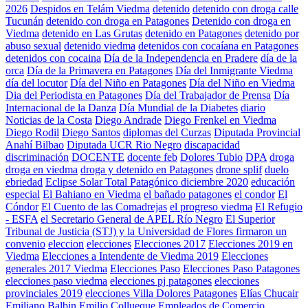
2026
Despidos en Telám Viedma
detenido
detenido con droga calle
Tucunán
detenido con droga en Patagones
Detenido con droga en
Viedma
detenido en Las Grutas
detenido en Patagones
detenido por
abuso sexual
detenido viedma
detenidos con cocaíana en Patagones
detenidos con cocaina
Día de la Independencia en Pradere
día de la
orca
Día de la Primavera en Patagones
Día del Inmigrante Viedma
día del locutor
Día del Niño en Patagones
Día del Niño en Viedma
Dia del Periodista en Patagones
Día del Trabajador de Prensa
Día
Internacional de la Danza
Día Mundial de la Diabetes
diario
Noticias de la Costa
Diego Andrade
Diego Frenkel en Viedma
Diego Rodil
Diego Santos
diplomas del Curzas
Diputada Provincial
Anahí Bilbao
Diputada UCR Rio Negro
discapacidad
discriminación
DOCENTE
docente feb
Dolores Tubio
DPA
droga
droga en viedma
droga y detenido en Patagones
drone splif
duelo
ebriedad
Eclipse Solar Total Patagónico diciembre 2020
educación
especial
El Bahiano en Viedma
el bañado patagones
el condor
El
Cóndor
El Cuento de las Comadrejas
el progreso viedma
El Refugio
- ESFA
el Secretario General de APEL Río Negro
El Superior
Tribunal de Justicia (STJ) y la Universidad de Flores firmaron un
convenio
eleccion
elecciones
Elecciones 2017
Elecciones 2019 en
Viedma
Elecciones a Intendente de Viedma 2019
Elecciones
generales 2017 Viedma
Elecciones Paso
Elecciones Paso Patagones
elecciones paso viedma
elecciones pj patagones
elecciones
provinciales 2019
elecciones Villa Dolores Patagones
Elías Chucair
Emiliano Balbin
Emilio Collueque
Empleados de Comercio