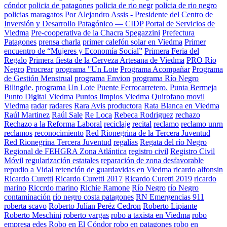
cóndor
policia de patagones
policia de rio negr
policia de rio negro
policias maragatos
Por Alejandro Assis - Presidente del Centro de
Inversión y Desarrollo Patagónico — CIDP
Portal de Servicios de
Viedma
Pre-cooperativa de la Chacra Spegazzini
Prefectura
Patagones
prensa charla
primer calefón solar en Viedma
Primer
encuentro de “Mujeres y Economía Social”
Primera Feria del
Regalo
Primera fiesta de la Cerveza Artesana de Viedma
PRO Río
Negro
Procrear
programa "Un Lote
Programa Acompañar
Programa
de Gestión Menstrual
programa Envion
programa Río Negro
Bilingüe.
programa Un Lote
Puente Ferrocarretero.
Punta Bermeja
Punto Digital Viedma
Puntos limpios Viedma
Quirofano movil
Viedma
radar
radares
Rara Avis productora
Rata Blanca en Viedma
Raúl Martinez
Raúl Sale
Re Loca
Rebeca Rodriguez
rechazo
Rechazo a la Reforma Laboral
reciclaje
recital
reclamo
reclamo unrn
reclamos
reconocimiento
Red Rionegrina de la Tercera Juventud
Red Rionegrina Tercera Juventud
regalías
Regata del río Negro
Regional de FEHGRA Zona Atlántica
registro civil
Registro Civil
Móvil
regularización estatales
reparación de zona desfavorable
repudio a Vidal
retención de guardavidas en Viedma
ricardo alfonsin
Ricardo Curetti
Ricardo Curetti 2017
Ricardo Curetti 2019
ricardo
marino
Riccrdo marino
Richie Ramone
Río Negro
río Negro
contaminación
río negro costa patagones
RN Emergencias 911
roberta scavo
Roberto Julían Peréz Cedron
Roberto Lipiante
Roberto Meschini
roberto vargas
robo a taxista en Viedma
robo
empresa edes
Robo en El Cóndor
robo en patagones
robo en