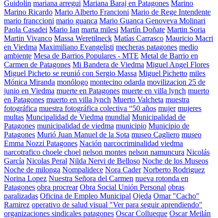
Guidolin
mariana arregui
Mariana Baraj en Patagones
Marino
Marino Ricardo
Mario Alberto Francioni
Mario de Rege Intendente
mario franccioni
mario guanca
Mario Guanca Genoveva Molinari
Paola Casadei
Mario Ian
marta milesi
Martín Doñate
Martin Soria
Martin Vivanco
Massa Weretilneck
Matías Carrasco
Mauricio Macri
en Viedma
Maximiliano Evangelisti
mecheras patagones
medio
ambiente
Mesa de Barrios Populares - MTE
Metal de Barrio en
Carmen de Patagones
Mi Bandera de Viedma
Miguel Angel Flores
Miguel Picheto se reunió con Sergio Massa
Miguel Pichetto
miles
Mónica Miranda
monólogo
montecino odarda
movilizacion 25 de
junio en Viedma
muerte en Patagones
muerte en villa lynch
muerto
en Patagones
muerto en villa lynch
Muerto Valcheta
muestra
fotográfica
muestra fotográfica colectiva “50 años
mujer
mujeres
multas
Muncipalidad de Viedma
mundial
Municipalidad de
Patagones
municipalidad de viedma
municipio
Municipio de
Patagones
Murió Juan Manuel de la Sota
museo Cagliero
museo
Emma Nozzi Patagones
Nación
narcocriminalidad viedma
narcotrafico choele choel
nelson montes
nelson namuncura
Nicolás
García
Nicolas Peral
Nilda Nervi de Belloso
Noche de los Museos
Noche de milonga
Nompalidece
Nora Cader
Norberto Rodriguez
Norina Lopez
Nuestra Señora del Carmen
nueva rotonda en
Patagones
obra procrear
Obra Social Unión Personal
obras
paralizadas
Oficina de Empleo Municipal
Ojeda
Omar "Cacho"
Ramirez
operativo de salud visual "Ver para seguir aprendiendo"
organizaciones sindicales patagones
Oscar Collueque
Oscar Meilán