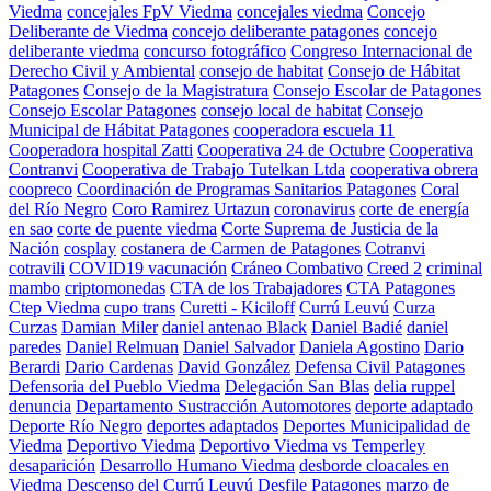
Viedma
concejales FpV Viedma
concejales viedma
Concejo
Deliberante de Viedma
concejo deliberante patagones
concejo
deliberante viedma
concurso fotográfico
Congreso Internacional de
Derecho Civil y Ambiental
consejo de habitat
Consejo de Hábitat
Patagones
Consejo de la Magistratura
Consejo Escolar de Patagones
Consejo Escolar Patagones
consejo local de habitat
Consejo
Municipal de Hábitat Patagones
cooperadora escuela 11
Cooperadora hospital Zatti
Cooperativa 24 de Octubre
Cooperativa
Contranvi
Cooperativa de Trabajo Tutelkan Ltda
cooperativa obrera
coopreco
Coordinación de Programas Sanitarios Patagones
Coral
del Río Negro
Coro Ramirez Urtazun
coronavirus
corte de energía
en sao
corte de puente viedma
Corte Suprema de Justicia de la
Nación
cosplay
costanera de Carmen de Patagones
Cotranvi
cotravili
COVID19 vacunación
Cráneo Combativo
Creed 2
criminal
mambo
criptomonedas
CTA de los Trabajadores
CTA Patagones
Ctep Viedma
cupo trans
Curetti - Kiciloff
Currú Leuvú
Curza
Curzas
Damian Miler
daniel antenao Black
Daniel Badié
daniel
paredes
Daniel Relmuan
Daniel Salvador
Daniela Agostino
Dario
Berardi
Dario Cardenas
David González
Defensa Civil Patagones
Defensoria del Pueblo Viedma
Delegación San Blas
delia ruppel
denuncia
Departamento Sustracción Automotores
deporte adaptado
Deporte Río Negro
deportes adaptados
Deportes Municipalidad de
Viedma
Deportivo Viedma
Deportivo Viedma vs Temperley
desaparición
Desarrollo Humano Viedma
desborde cloacales en
Viedma
Descenso del Currú Leuvú
Desfile Patagones marzo de