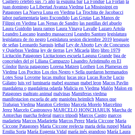
Cagliero celebró sus 75 año
la esquina bar
La Fondue
La Forlan
la
juan domingo
La Libertad Avanza Viedma
La Mississippi en
Patagones
La Nueva Luna en Viedma
La Trochita de Jacobacci
labor parlamentaria
lago Escondido
Las Grutas
Las Manos de
Filippi en Viedma
Las Nenas de Sandro
las pastillas del abuelo
Laura Guidolin
laura ramos
Laura Vinaya
Lavalle
Lazaro Artola
Leandro Lascano
leandro massaccesi
Leandro Santoro
legislatura
legislatura de rio negro
Legislatura sesion diciembre 2019
lenguaje
de señas
Leonardo Sarquis
lethal
Ley de Aborto
Ley de Concursos
y Quiebras Viedma
ley de tierras
Ley Micaela
libro
libro 1979
Licitación Patagones
Licitaciones escuela Laguna Grande
liga de
concejales del pj
Liliana Campazzo
Lisandro Aristimuño en El
Cóndor
lluvia patagones
Lorena Matzen
Lorihen
Los Plameras en
Viedma
Los Pocitos
Los ríos Negro y Sella quedaron hermanados
Lotes Sosa
Lovorne
lucas muñoz
lucas pica
Lucas Roche
Lucio
Gálatro
luis vel
luminaria
mabel guzman
mabel leon
Macos Pavlin
magdalena o
magdalena odarda
Malicia en Viedma
Malón
Malon en
Patagones
maltrato animal
malvinas
Mamiferas viedma
manifestacion escuela de arte
maniobra heimlich
Manos que
Trabajan Viedma
Maraton Ceferino
Marcela Morelo
Marcelino
Jerez
Marcelo Castronovo
MARCELO HONCHARUK
Marcha de
Antorchas
marcha federal
marco tripodi
Marcos Castro
marcos
madarieta
Marcos Madarietta
Marcos Perez
María Ciccone
Maria
Ciccone Patagones
Maria Ciccone reelecta
maria delia ruppel
Maria
Emilia Soria
María Eugenia Vidal
maría inés grandoso
María Laura