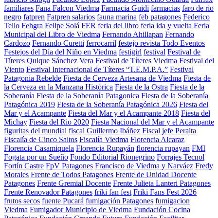
familiares
Fana Falcon Viedma
Farmacia Guidi
farmacias
faro de rio
negro
fatpren
Fatpren salarios
fauna marina
feb patagones
Federico
Tello
Fehgra
Felipe Solá
FER
feria del libro
feria ida y vuelta
Feria
Municipal del Libro de Viedma
Fernando Ahillapan
Fernando
Cardozo
Fernando Curetti
ferrocarril
festejo revista Todo Eventos
Festejos del Día del Niño en Viedma
festigirl
festival
Festival de
Títeres Quique Sánchez Vera
Festival de Títeres Viedma
Festival del
Viento
Festival Internacional de Títeres “T.E.M.P.A.”
Festival
Patagonia Rebelde
Fiesta de Cerveza Artesana de Viedma
Fiesta de
la Cerveza en la Manzana Histórica
Fiesta de la Ostra
Fiesta de la
Soberanía
Fiesta de la Soberanía Patagonica
Fiesta de la Soberanía
Patagónica 2019
Fiesta de la Soberanía Patagónica 2026
Fiesta del
Mar y el Acampante
Fiesta del Mar y el Acampante 2018
Fiesta del
Michay
Fiesta del Río 2020
Fiesta Nacional del Mar y el Acampante
figuritas del mundial
fiscal Guillermo Ibáñez
Fiscal jefe Peralta
Fiscalía de Cinco Saltos
Fiscalía Viedma
Florencia Alcaraz
Florencia Casamiquela
Florencia Rupayán
florencia rupayan
FMI
Fogata por un Sueño
Fondo Editorial Rionegrino
Forrajes Tecnol
Fortín Castre
FpV Patagones
Francisco de Viedma y Narváez
Fredy
Morales
Frente de Todos Patagones
Frente de Unidad Docente
Patagones
Frente Gremial Docente
Frente Julieta Lanteri Patagones
Frente Renovador Patagones
friki fan fest
Friki Fans Fest 2026
frutos secos
fuente Pucará
fumigación Patagones
fumigacion
Viedma
Fumigador Municipio de Viedma
Fundación Cocina