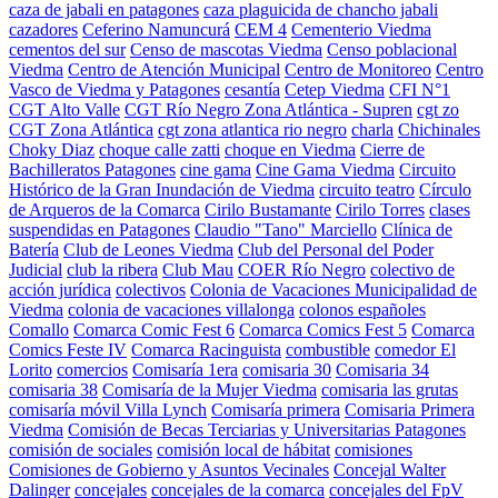
caza de jabali en patagones
caza plaguicida de chancho jabali
cazadores
Ceferino Namuncurá
CEM 4
Cementerio Viedma
cementos del sur
Censo de mascotas Viedma
Censo poblacional
Viedma
Centro de Atención Municipal
Centro de Monitoreo
Centro
Vasco de Viedma y Patagones
cesantía
Cetep Viedma
CFI N°1
CGT Alto Valle
CGT Río Negro Zona Atlántica - Supren
cgt zo
CGT Zona Atlántica
cgt zona atlantica rio negro
charla
Chichinales
Choky Diaz
choque calle zatti
choque en Viedma
Cierre de
Bachilleratos Patagones
cine gama
Cine Gama Viedma
Circuito
Histórico de la Gran Inundación de Viedma
circuito teatro
Círculo
de Arqueros de la Comarca
Cirilo Bustamante
Cirilo Torres
clases
suspendidas en Patagones
Claudio "Tano" Marciello
Clínica de
Batería
Club de Leones Viedma
Club del Personal del Poder
Judicial
club la ribera
Club Mau
COER Río Negro
colectivo de
acción jurídica
colectivos
Colonia de Vacaciones Municipalidad de
Viedma
colonia de vacaciones villalonga
colonos españoles
Comallo
Comarca Comic Fest 6
Comarca Comics Fest 5
Comarca
Comics Feste IV
Comarca Racinguista
combustible
comedor El
Lorito
comercios
Comisaría 1era
comisaria 30
Comisaria 34
comisaria 38
Comisaría de la Mujer Viedma
comisaria las grutas
comisaría móvil Villa Lynch
Comisaría primera
Comisaria Primera
Viedma
Comisión de Becas Terciarias y Universitarias Patagones
comisión de sociales
comisión local de hábitat
comisiones
Comisiones de Gobierno y Asuntos Vecinales
Concejal Walter
Dalinger
concejales
concejales de la comarca
concejales del FpV