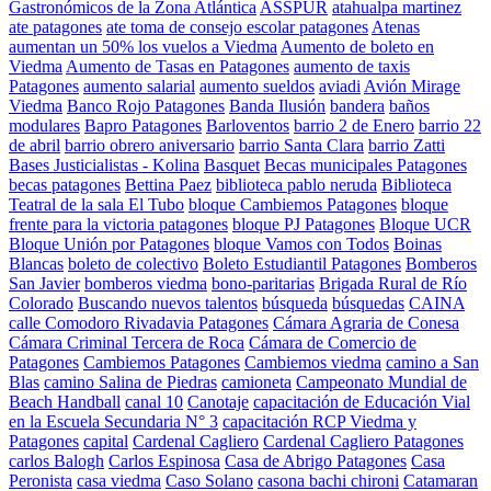
Gastronómicos de la Zona Atlántica
ASSPUR
atahualpa martinez
ate patagones
ate toma de consejo escolar patagones
Atenas
aumentan un 50% los vuelos a Viedma
Aumento de boleto en
Viedma
Aumento de Tasas en Patagones
aumento de taxis
Patagones
aumento salarial
aumento sueldos
aviadi
Avión Mirage
Viedma
Banco Rojo Patagones
Banda Ilusión
bandera
baños
modulares
Bapro Patagones
Barloventos
barrio 2 de Enero
barrio 22
de abril
barrio obrero aniversario
barrio Santa Clara
barrio Zatti
Bases Justicialistas - Kolina
Basquet
Becas municipales Patagones
becas patagones
Bettina Paez
biblioteca pablo neruda
Biblioteca
Teatral de la sala El Tubo
bloque Cambiemos Patagones
bloque
frente para la victoria patagones
bloque PJ Patagones
Bloque UCR
Bloque Unión por Patagones
bloque Vamos con Todos
Boinas
Blancas
boleto de colectivo
Boleto Estudiantil Patagones
Bomberos
San Javier
bomberos viedma
bono-paritarias
Brigada Rural de Río
Colorado
Buscando nuevos talentos
búsqueda
búsquedas
CAINA
calle Comodoro Rivadavia Patagones
Cámara Agraria de Conesa
Cámara Criminal Tercera de Roca
Cámara de Comercio de
Patagones
Cambiemos Patagones
Cambiemos viedma
camino a San
Blas
camino Salina de Piedras
camioneta
Campeonato Mundial de
Beach Handball
canal 10
Canotaje
capacitación de Educación Vial
en la Escuela Secundaria N° 3
capacitación RCP Viedma y
Patagones
capital
Cardenal Cagliero
Cardenal Cagliero Patagones
carlos Balogh
Carlos Espinosa
Casa de Abrigo Patagones
Casa
Peronista
casa viedma
Caso Solano
casona bachi chironi
Catamaran