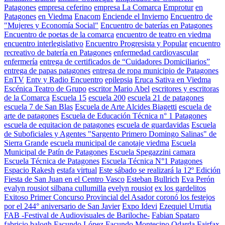
Patagones
empresa ceferino
empresa La Comarca
Emprotur
en
Patagones
en Viedma
Enacom
Enciende el Invierno
Encuentro de
"Mujeres y Economía Social"
Encuentro de baterías en Patagones
Encuentro de poetas de la comarca
encuentro de teatro en viedma
encuentro interlegislativo
Encuentro Progresista y Popular
encuentro
recreativo de batería en Patagones
enfermedad cardiovascular
enfermería
entrega de certificados de “Cuidadores Domiciliarios”
entrega de papas patagones
entrega de ropa municipio de Patagones
EnTV
Entv y Radio Encuentro
epilepsia
Eruca Sativa en Viedma
Escénica Teatro de Grupo
escritor Mario Abel
escritores y escritoras
de la Comarca
Escuela 15
escuela 200
escuela 21 de patagones
escuela 7 de San Blas
Escuela de Arte Alcides Biagetti
escuela de
arte de patagones
Escuela de Educación Técnica n° 1 Patagones
escuela de equitacion de patagones
escuela de guardavidas
Escuela
de Suboficiales y Agentes "Sargento Primero Domingo Salinas" de
Sierra Grande
escuela municipal de canotaje viedma
Escuela
Municipal de Patín de Patagones
Escuela Spegazzini camara
Escuela Técnica de Patagones
Escuela Técnica N°1 Patagones
Espacio Rakesh
estafa virtual
Este sábado se realizará la 12º Edición
Fiesta de San Juan en el Centro Vasco
Esteban Bullrich
Eva Perón
evalyn rousiot silbana cullumilla
evelyn rousiot
ex los gardelitos
Exitoso Primer Concurso Provincial del Asador coronó los festejos
por el 244° aniversario de San Javier
Expo Idevi
Ezequiel Urrutia
FAB -Festival de Audiovisuales de Bariloche-
Fabian Spataro
fabricio balogh
Facundo López
Facundo Montecino Odarda
Fairfax