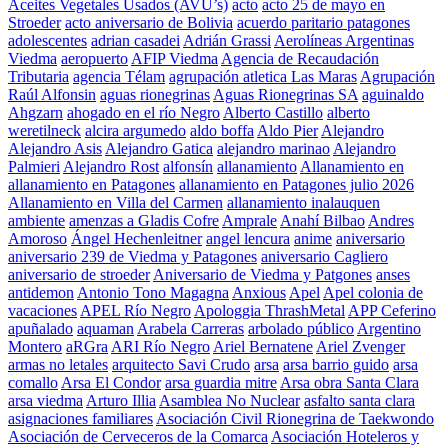
Aceites Vegetales Usados (AVU’s)
acto
acto 25 de mayo en
Stroeder
acto aniversario de Bolivia
acuerdo paritario patagones
adolescentes
adrian casadei
Adrián Grassi
Aerolíneas Argentinas
Viedma
aeropuerto
AFIP Viedma
Agencia de Recaudación
Tributaria
agencia Télam
agrupación atletica Las Maras
Agrupación
Raúl Alfonsin
aguas rionegrinas
Aguas Rionegrinas SA
aguinaldo
Ahgzarn
ahogado en el río Negro
Alberto Castillo
alberto
weretilneck
alcira argumedo
aldo boffa
Aldo Pier
Alejandro
Alejandro Asis
Alejandro Gatica
alejandro marinao
Alejandro
Palmieri
Alejandro Rost
alfonsín
allanamiento
Allanamiento en
allanamiento en Patagones
allanamiento en Patagones julio 2026
Allanamiento en Villa del Carmen
allanamiento inalauquen
ambiente
amenzas a Gladis Cofre
Amprale
Anahí Bilbao
Andres
Amoroso
Ángel Hechenleitner
angel lencura
anime
aniversario
aniversario 239 de Viedma y Patagones
aniversario Cagliero
aniversario de stroeder
Aniversario de Viedma y Patgones
anses
antidemon
Antonio Tono Magagna
Anxious
Apel
Apel colonia de
vacaciones
APEL Río Negro
Apologgia ThrashMetal
APP Ceferino
apuñalado
aquaman
Arabela Carreras
arbolado público
Argentino
Montero
aRGra
ARI Río Negro
Ariel Bernatene
Ariel Zvenger
armas no letales
arquitecto Savi Crudo
arsa
arsa barrio guido
arsa
comallo
Arsa El Condor
arsa guardia mitre
Arsa obra Santa Clara
arsa viedma
Arturo Illia
Asamblea No Nuclear
asfalto santa clara
asignaciones familiares
Asociación Civil Rionegrina de Taekwondo
Asociación de Cerveceros de la Comarca
Asociación Hoteleros y