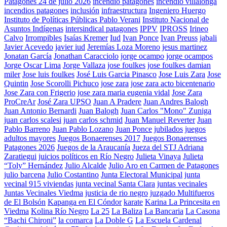
Patagones 24 de julio 2026
incendio patagones
incendio villalonga
incendios patagones
inclusión
infraestructura
Ingeniero Huergo
Instituto de Políticas Públicas Pablo Verani
Instituto Nacional de
Asuntos Indígenas
intersindical patagones
IPPV
IPROSS
Irineo
Calvo
Irrompibles
Isaías Kremer
Iud
Ivan Ponce
Ivan Preuss
jabali
Javier Acevedo
javier iud
Jeremías Loza Moreno
jesus martinez
Jonatan García
Jonathan Caracciolo
jorge ocampo
jorge ocampos
Jorge Oscar Lima
Jorge Vallaza
jose foulkes
jose foulkes damian
miler
Jose luis foulkes
José Luis Garcia Pinasco
Jose Luis Zara
Jose
Quintin
Jose Scorolli Pichuco
jose zara
jose zara acto bicentenario
Jose Zara con Frigerio
jose zara maria eugenia vidal
Jose Zara
ProCreAr
José Zara UPSO
Juan A Pradere
Juan Andres Balogh
Juan Antonio Bernardi
Juan Balogh
Juan Carlos "Mono" Zuniga
juan carlos scalesi
juan carlos schmid
Juan Manuel Reverter
Juan
Pablo Barreno
Juan Pablo Lozano
Juan Ponce
jubilados
juegos
adultos mayores
Juegos Bonaerenses 2017
Juegos Bonaerenses
Patagones 2026
Juegos de la Araucanía
Jueza del STJ Adriana
Zaratiegui
juicios políticos en Río Negro
Julieta Vinaya
Julieta
“Toly” Hernández
Julio Alcalde
Julio Aro en Carmen de Patagones
julio barcena
Julio Costantino
Junta Electoral Municipal
junta
vecinal 915 viviendas
junta vecinal Santa Clara
juntas vecinales
Juntas Vecinales Viedma
justicia de rio negro
juzgado Multifueros
de El Bolsón
Kapanga en El Cóndor
karate
Karina La Princesita en
Viedma
Kolina Río Negro
La 25
La Baliza
La Bancaria
La Casona
“Bachi Chironi”
la comarca
La Doble G
La Escuela Cardenal