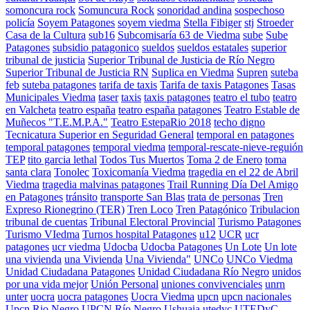
somoncura rock
Somuncura Rock
sonoridad andina
sospechoso
policía
Soyem Patagones
soyem viedma
Stella Fibiger
stj
Stroeder
Casa de la Cultura
sub16
Subcomisaría 63 de Viedma
sube
Sube
Patagones
subsidio patagonico
sueldos
sueldos estatales
superior
tribunal de justicia
Superior Tribunal de Justicia de Río Negro
Superior Tribunal de Justicia RN
Suplica en Viedma
Supren
suteba
feb
suteba patagones
tarifa de taxis
Tarifa de taxis Patagones
Tasas
Municipales Viedma
taser
taxis
taxis patagones
teatro el tubo
teatro
en Valcheta
teatro españa
teatro españa patagones
Teatro Estable de
Muñecos "T.E.M.P.A."
Teatro EstepaRio 2018
techo digno
Tecnicatura Superior en Seguridad General
temporal en patagones
temporal patagones
temporal viedma
temporal-rescate-nieve-reguión
TEP
tito garcia lethal
Todos Tus Muertos
Toma 2 de Enero
toma
santa clara
Tonolec
Toxicomanía Viedma
tragedia en el 22 de Abril
Viedma
tragedia malvinas patagones
Trail Running Día Del Amigo
en Patagones
tránsito
transporte San Blas
trata de personas
Tren
Expreso Rionegrino (TER)
Tren Loco
Tren Patagónico
Tribulacion
tribunal de cuentas
Tribunal Electoral Provincial
Turismo Patagones
Turismo VIedma
Turnos hospital Patagones
u12
UCR
ucr
patagones
ucr viedma
Udocba
Udocba Patagones
Un Lote
Un lote
una vivienda
una Vivienda
Una Vivienda"
UNCo
UNCo Viedma
Unidad Ciudadana Patagones
Unidad Ciudadana Río Negro
unidos
por una vida mejor
Unión Personal
uniones convivenciales
unrn
unter
uocra
uocra patagones
Uocra Viedma
upcn
upcn nacionales
Upcn Rio Negro
UPCN Río Negro
Ushuaia
utedyc
UTEDyC