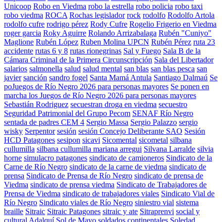
Unicoop
Robo en Viedma
robo la estrella
robo policia
robo taxi
robo viedma
ROCA
Rochas legislador
rock
rodolfo
Rodolfo Artola
rodolfo cufre
rodrigo pérez
Rody Cufre
Rogelio Frigerio en Viedma
roger garcia
Roky Aguirre
Rolando Arrizabalaga
Rubén "Cuniyo"
Maglione
Rubén López
Ruben Molina UPCN
Rubén Pérez
ruta 23
accidente
rutas 6 y 8
rutas rionegrinas
Sal y Fuego
Sala B de la
Cámara Criminal de la Primera Circunscripción
Sala del Libertador
salarios
salmonella
salud
salud mental
san blas
san blas pesca
san
javier
sanción
sandro fogel
Santa Mamá Antula
Santiago Dalmaú
Se
poJuegos de Río Negro 2026 para personas mayores
Se ponen en
marcha los Juegos de Río Negro 2026 para personas mayores
Sebastián Rodriguez
secuestran droga en viedma
secuestro
Seguridad Patrimonial del Grupo Pecom
SENAF Río Negro
sentada de padres CEM 4
Sergio Massa
Sergio Palazzo
sergio
wisky
Serpentor
sesión
sesión Concejo Deliberante SAO
Sesión
HCD Patagones
sesipon
sicavi
Sicomental
sicometal
silbana
cullumilla
silbana cullumilla mariana arregui
Silvana Larralde
silvia
horne
simulacro patagones
sindicato de camioneros
Sindicato de la
Carne de Río Negro
sindicato de la carne de viedma
sindicato de
prensa
Sindicato de Prensa de Río Negro
sindicato de prensa de
Viedma
sindicato de prensa viedma
Sindicato de Trabajadores de
Prensa de Viedma
sindicato de trabajadores viales
Sindicato Vial de
Río Negro
Sindicato viales de Río Negro
siniestro vial
sistema
braille
Sitraic
Sitraic Patagones
sitraic y ate
Sitraprenvi
social y
cultural Adalquí
Sol de Mayo
soldados continentales
Soledad