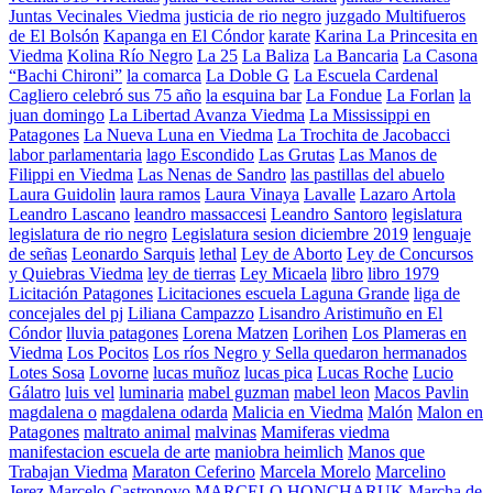
Juntas Vecinales Viedma
justicia de rio negro
juzgado Multifueros
de El Bolsón
Kapanga en El Cóndor
karate
Karina La Princesita en
Viedma
Kolina Río Negro
La 25
La Baliza
La Bancaria
La Casona
“Bachi Chironi”
la comarca
La Doble G
La Escuela Cardenal
Cagliero celebró sus 75 año
la esquina bar
La Fondue
La Forlan
la
juan domingo
La Libertad Avanza Viedma
La Mississippi en
Patagones
La Nueva Luna en Viedma
La Trochita de Jacobacci
labor parlamentaria
lago Escondido
Las Grutas
Las Manos de
Filippi en Viedma
Las Nenas de Sandro
las pastillas del abuelo
Laura Guidolin
laura ramos
Laura Vinaya
Lavalle
Lazaro Artola
Leandro Lascano
leandro massaccesi
Leandro Santoro
legislatura
legislatura de rio negro
Legislatura sesion diciembre 2019
lenguaje
de señas
Leonardo Sarquis
lethal
Ley de Aborto
Ley de Concursos
y Quiebras Viedma
ley de tierras
Ley Micaela
libro
libro 1979
Licitación Patagones
Licitaciones escuela Laguna Grande
liga de
concejales del pj
Liliana Campazzo
Lisandro Aristimuño en El
Cóndor
lluvia patagones
Lorena Matzen
Lorihen
Los Plameras en
Viedma
Los Pocitos
Los ríos Negro y Sella quedaron hermanados
Lotes Sosa
Lovorne
lucas muñoz
lucas pica
Lucas Roche
Lucio
Gálatro
luis vel
luminaria
mabel guzman
mabel leon
Macos Pavlin
magdalena o
magdalena odarda
Malicia en Viedma
Malón
Malon en
Patagones
maltrato animal
malvinas
Mamiferas viedma
manifestacion escuela de arte
maniobra heimlich
Manos que
Trabajan Viedma
Maraton Ceferino
Marcela Morelo
Marcelino
Jerez
Marcelo Castronovo
MARCELO HONCHARUK
Marcha de