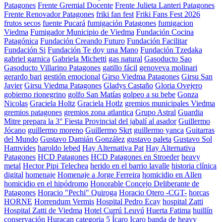
Patagones
Frente Gremial Docente
Frente Julieta Lanteri Patagones
Frente Renovador Patagones
friki fan fest
Friki Fans Fest 2026
frutos secos
fuente Pucará
fumigación Patagones
fumigacion
Viedma
Fumigador Municipio de Viedma
Fundación Cocina
Patagónica
Fundación Creando Futuro
Fundación Facilitar
Fundación Si
Fundación Te doy una Mano
Fundación Tzedaka
gabriel garnica
Gabriela Michetti
gas natural
Gasoducto Sao
Gasoducto Villarino Patagones
gatillo fácil
genoveva molinari
gerardo bari
gestión emocional
Girso Viedma Patagones
Girsu San
Javier
Girsu Viedma Patagones
Gladys Castaño
Gloria Ovejero
gobierno rionegrino
golfo San Matías
golpeo a su bebe
Gonza
Nicolas
Graciela Holtz
Graciela Hotlz
gremios municipales Viedma
gremios patagones
gremios zona atlantica
Grupo Astral
Guardia
Mitre prepara la 3° Fiesta Provincial del jabalí al asador
Guillermo
Jócano
guillermo moreno
Guillermo Skrt
guillermo yanca
Guitarras
del Mundo
Gustavo Damián González
gustavo paleta
Gustavo Sol
Hamvides
haroldo lebed
Hay Alternativa Pat
Hay Alternativa
Patagones
HCD Patagones
HCD Patagones en Stroeder
heavy
metal
Hector Pipi Telechea
herido en el barrio lavalle
historia clínica
digital
homenaje
Homenaje a Jorge Ferreira
homicidio en Allen
homicidio en el hipódromo
Honorable Concejo Deliberante de
Patagones
Horacio "Pechi" Quiroga
Horacio Otero -CGT-
horcas
HORNE
Horrendum Vermis
Hospital Pedro Ecay
hospital Zatti
Hospital Zatti de Viedma
Hotel Currú Leuvú
Huerta Fatima
huillín
conservación
Huracan categoria 5
Ícaro
Icaro banda de heavy