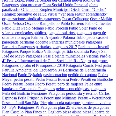
Norina Lopez
Nuestra Señora del Carmen
nueva rotonda en
Patagones
obra procrear
Obra Social Unión Personal
obras
paralizadas
Oficina de Empleo Municipal
Ojeda
Omar "Cacho"
Ramirez
operativo de salud visual "Ver para seguir aprendiendo"
organizaciones sindicales patagones
Oscar Collueque
Oscar Meilán
Oscar Veloso
Osvaldo Rampellotto
Pablo Barreno
Pablo Cifuentes
Pablo Diaz
Pablo Melano
Pablo Porcelli
Pablo Soler
Pago de
salarios empleados públicos
pago de salarios patagones
pago de
salarios río negro
Palmieri Alejandro
Paloma Tubio
paola casadei
paraepade
paritarias docente
Paritarias municipales Patagones
Paritarias Patagones
paritarias patagones 2017
Parlamento Juvenil
Patagones
Parque Eolico Villalonga
partido socialista
Pasaje San
José de Mayo Patagones
Pase a planta municipales Viedma
Pasó el
4° Festival Internacional de Cine Social del Río Negro
patagones
Patagones aprobó el Presupuesto 2019
Patagonia Comic Fest
patin
Patrulla Ambiental del Escuadrón 34 Bariloche de Gendarmería
Nacional
Paulo Bykaluk
pavimentación
pedido de captura
Pedro
Meyer
pedro pesatti
Pedro Pesatti Edersa
Pedro Pesatti en Bariloche
Pedro Pesatti Ipross
Pedro Pesatti paro de mujeres
Pelea entre
bandas en Carmen de Patagones
pelucas oncológicas patagones
Peña del Bailarin
Pensiones Patagones
periodista y escritor Carlos
Espinosa
Perla Prigoshin
Peronismo Militante
Pesatti - Weretilneck
Pesca infantil San Blas
Pier
pirotecnia patagones
pirotecnia viedma
PJ - FpV Patagones
PJ Patagones
plan 25 viviendas de patagones
Plan Castello
Plan Fines en Cagliero
plaza alsina
plaza Lacarra de