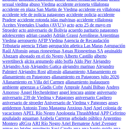
sexual viedma
abuso Viedma
accidente avioneta villalonga
accidente en plaza San Martin de Viedma
accidente en villalonga
accidente jefe de policia patagones
accidente policia
accidente
Pradere
accidente rotonda islas malvinas
accidente villalonga
Aceites Vegetales Usados (AVU’s)
acto
acto 25 de mayo en
Stroeder
acto aniversario de Bolivia
acuerdo paritario patagones
adolescentes
adrian casadei
Adrián Grassi
Aerolíneas Argentinas
Viedma
aeropuerto
AFIP Viedma
Agencia de Recaudación
Tributaria
agencia Télam
agrupación atletica Las Maras
Agrupación
Raúl Alfonsin
aguas rionegrinas
Aguas Rionegrinas SA
aguinaldo
Ahgzarn
ahogado en el río Negro
Alberto Castillo
alberto
weretilneck
alcira argumedo
aldo boffa
Aldo Pier
Alejandro
Alejandro Asis
Alejandro Gatica
alejandro marinao
Alejandro
Palmieri
Alejandro Rost
alfonsín
allanamiento
Allanamiento en
allanamiento en Patagones
allanamiento en Patagones julio 2026
Allanamiento en Villa del Carmen
allanamiento inalauquen
ambiente
amenzas a Gladis Cofre
Amprale
Anahí Bilbao
Andres
Amoroso
Ángel Hechenleitner
angel lencura
anime
aniversario
aniversario 239 de Viedma y Patagones
aniversario Cagliero
aniversario de stroeder
Aniversario de Viedma y Patgones
anses
antidemon
Antonio Tono Magagna
Anxious
Apel
Apel colonia de
vacaciones
APEL Río Negro
Apologgia ThrashMetal
APP Ceferino
apuñalado
aquaman
Arabela Carreras
arbolado público
Argentino
Montero
aRGra
ARI Río Negro
Ariel Bernatene
Ariel Zvenger
armas no letales
arquitecto Savi Crudo
arsa
arsa barrio guido
arsa