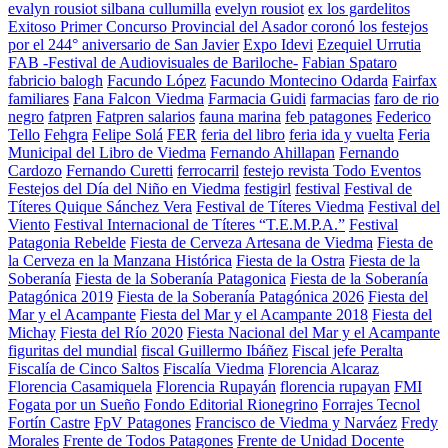
evalyn rousiot silbana cullumilla
evelyn rousiot
ex los gardelitos
Exitoso Primer Concurso Provincial del Asador coronó los festejos
por el 244° aniversario de San Javier
Expo Idevi
Ezequiel Urrutia
FAB -Festival de Audiovisuales de Bariloche-
Fabian Spataro
fabricio balogh
Facundo López
Facundo Montecino Odarda
Fairfax
familiares
Fana Falcon Viedma
Farmacia Guidi
farmacias
faro de rio
negro
fatpren
Fatpren salarios
fauna marina
feb patagones
Federico
Tello
Fehgra
Felipe Solá
FER
feria del libro
feria ida y vuelta
Feria
Municipal del Libro de Viedma
Fernando Ahillapan
Fernando
Cardozo
Fernando Curetti
ferrocarril
festejo revista Todo Eventos
Festejos del Día del Niño en Viedma
festigirl
festival
Festival de
Títeres Quique Sánchez Vera
Festival de Títeres Viedma
Festival del
Viento
Festival Internacional de Títeres “T.E.M.P.A.”
Festival
Patagonia Rebelde
Fiesta de Cerveza Artesana de Viedma
Fiesta de
la Cerveza en la Manzana Histórica
Fiesta de la Ostra
Fiesta de la
Soberanía
Fiesta de la Soberanía Patagonica
Fiesta de la Soberanía
Patagónica 2019
Fiesta de la Soberanía Patagónica 2026
Fiesta del
Mar y el Acampante
Fiesta del Mar y el Acampante 2018
Fiesta del
Michay
Fiesta del Río 2020
Fiesta Nacional del Mar y el Acampante
figuritas del mundial
fiscal Guillermo Ibáñez
Fiscal jefe Peralta
Fiscalía de Cinco Saltos
Fiscalía Viedma
Florencia Alcaraz
Florencia Casamiquela
Florencia Rupayán
florencia rupayan
FMI
Fogata por un Sueño
Fondo Editorial Rionegrino
Forrajes Tecnol
Fortín Castre
FpV Patagones
Francisco de Viedma y Narváez
Fredy
Morales
Frente de Todos Patagones
Frente de Unidad Docente