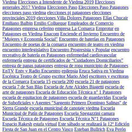
Viedma
Elecciones a Intendente de Viedma 2019
Elecciones
generales 2017 Viedma
Elecciones Paso
Elecciones Paso Patagones
elecciones paso viedma
elecciones pj patagones
elecciones
provinciales 2019
elecciones Villa Dolores Patagones
Elías Chucair
Emiliano Balbin
Emilio Collueque
Empleados de Comercio
Patagones
empresa ceferino
empresa La Comarca
Emprotur
en
Patagones
en Viedma
Enacom
Enciende el Invierno
Encuentro de
"Mujeres y Economía Social"
Encuentro de baterías en Patagones
Encuentro de poetas de la comarca
encuentro de teatro en viedma
encuentro interlegislativo
Encuentro Progresista y Popular
encuentro
recreativo de batería en Patagones
enfermedad cardiovascular
enfermería
entrega de certificados de “Cuidadores Domiciliarios”
entrega de papas patagones
entrega de ropa municipio de Patagones
EnTV
Entv y Radio Encuentro
epilepsia
Eruca Sativa en Viedma
Escénica Teatro de Grupo
escritor Mario Abel
escritores y escritoras
de la Comarca
Escuela 15
escuela 200
escuela 21 de patagones
escuela 7 de San Blas
Escuela de Arte Alcides Biagetti
escuela de
arte de patagones
Escuela de Educación Técnica n° 1 Patagones
escuela de equitacion de patagones
escuela de guardavidas
Escuela
de Suboficiales y Agentes "Sargento Primero Domingo Salinas" de
Sierra Grande
escuela municipal de canotaje viedma
Escuela
Municipal de Patín de Patagones
Escuela Spegazzini camara
Escuela Técnica de Patagones
Escuela Técnica N°1 Patagones
Espacio Rakesh
estafa virtual
Este sábado se realizará la 12º Edición
Fiesta de San Juan en el Centro Vasco
Esteban Bullrich
Eva Perón