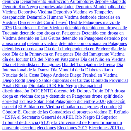
denuncia
Departamento Sustracción Automotores
deporte adaptado
Deporte Río Negro
deportes adaptados
Deportes Municipalidad de
Viedma
Deportivo Viedma
Deportivo Viedma vs Temperley
desaparición
Desarrollo Humano Viedma
desborde cloacales en
Viedma
Descenso del Currú Leuvú
Desfile Patagones marzo de
2026
Despidos en Telám Viedma
detenido
detenido con droga calle
Tucunán
detenido con droga en Patagones
Detenido con droga en
Viedma
detenido en Las Grutas
detenido en Patagones
detenido por
abuso sexual
detenido viedma
detenidos con cocaíana en Patagones
detenidos con cocaina
Día de la Independencia en Pradere
día de la
orca
Día de la Primavera en Patagones
Día del Inmigrante Viedma
día del locutor
Día del Niño en Patagones
Día del Niño en Viedma
Dia del Periodista en Patagones
Día del Trabajador de Prensa
Día
Internacional de la Danza
Día Mundial de la Diabetes
diario
Noticias de la Costa
Diego Andrade
Diego Frenkel en Viedma
Diego Rodil
Diego Santos
diplomas del Curzas
Diputada Provincial
Anahí Bilbao
Diputada UCR Rio Negro
discapacidad
discriminación
DOCENTE
docente feb
Dolores Tubio
DPA
droga
droga en viedma
droga y detenido en Patagones
drone splif
duelo
ebriedad
Eclipse Solar Total Patagónico diciembre 2020
educación
especial
El Bahiano en Viedma
el bañado patagones
el condor
El
Cóndor
El Cuento de las Comadrejas
el progreso viedma
El Refugio
- ESFA
el Secretario General de APEL Río Negro
El Superior
Tribunal de Justicia (STJ) y la Universidad de Flores firmaron un
convenio
eleccion
elecciones
Elecciones 2017
Elecciones 2019 en