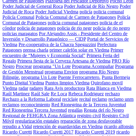
Carmen de Patagones
Plazoleta del Pescador Deportivo
Pocho León
Poder Judicial de General Roca
Poder Judicial de Río Negro
Poder
Judicial de Roca
Poder Judicial Viedma
policía
policia comunal
Policía Comunal
Policia Comunal de Carmen de Patagones
Policía
Comunal de Patagones
policia comunal patagones
policia de el
cóndor
policia de patagones
policia de rio negr
policia de rio negro
policias maragatos
Por Alejandro Assis - Presidente del Centro de
Inversión y Desarrollo Patagónico — CIDP
Portal de Servicios de
Viedma
Pre-cooperativa de la Chacra Spegazzini
Prefectura
Patagones
prensa charla
primer calefón solar en Viedma
Primer
encuentro de “Mujeres y Economía Social”
Primera Feria del
Regalo
Primera fiesta de la Cerveza Artesana de Viedma
PRO Río
Negro
Procrear
programa "Un Lote
Programa Acompañar
Programa
de Gestión Menstrual
programa Envion
programa Río Negro
Bilingüe.
programa Un Lote
Puente Ferrocarretero.
Punta Bermeja
Punto Digital Viedma
Puntos limpios Viedma
Quirofano movil
Viedma
radar
radares
Rara Avis productora
Rata Blanca en Viedma
Raúl Martinez
Raúl Sale
Re Loca
Rebeca Rodriguez
rechazo
Rechazo a la Reforma Laboral
reciclaje
recital
reclamo
reclamo unrn
reclamos
reconocimiento
Red Rionegrina de la Tercera Juventud
Red Rionegrina Tercera Juventud
regalías
Regata del río Negro
Regional de FEHGRA Zona Atlántica
registro civil
Registro Civil
Móvil
regularización estatales
reparación de zona desfavorable
repudio a Vidal
retención de guardavidas en Viedma
ricardo alfonsin
Ricardo Curetti
Ricardo Curetti 2017
Ricardo Curetti 2019
ricardo