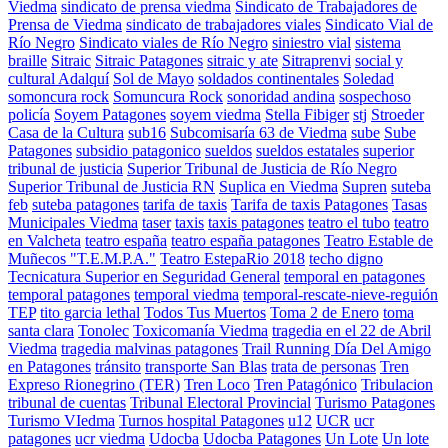
Viedma
sindicato de prensa viedma
Sindicato de Trabajadores de
Prensa de Viedma
sindicato de trabajadores viales
Sindicato Vial de
Río Negro
Sindicato viales de Río Negro
siniestro vial
sistema
braille
Sitraic
Sitraic Patagones
sitraic y ate
Sitraprenvi
social y
cultural Adalquí
Sol de Mayo
soldados continentales
Soledad
somoncura rock
Somuncura Rock
sonoridad andina
sospechoso
policía
Soyem Patagones
soyem viedma
Stella Fibiger
stj
Stroeder
Casa de la Cultura
sub16
Subcomisaría 63 de Viedma
sube
Sube
Patagones
subsidio patagonico
sueldos
sueldos estatales
superior
tribunal de justicia
Superior Tribunal de Justicia de Río Negro
Superior Tribunal de Justicia RN
Suplica en Viedma
Supren
suteba
feb
suteba patagones
tarifa de taxis
Tarifa de taxis Patagones
Tasas
Municipales Viedma
taser
taxis
taxis patagones
teatro el tubo
teatro
en Valcheta
teatro españa
teatro españa patagones
Teatro Estable de
Muñecos "T.E.M.P.A."
Teatro EstepaRio 2018
techo digno
Tecnicatura Superior en Seguridad General
temporal en patagones
temporal patagones
temporal viedma
temporal-rescate-nieve-reguión
TEP
tito garcia lethal
Todos Tus Muertos
Toma 2 de Enero
toma
santa clara
Tonolec
Toxicomanía Viedma
tragedia en el 22 de Abril
Viedma
tragedia malvinas patagones
Trail Running Día Del Amigo
en Patagones
tránsito
transporte San Blas
trata de personas
Tren
Expreso Rionegrino (TER)
Tren Loco
Tren Patagónico
Tribulacion
tribunal de cuentas
Tribunal Electoral Provincial
Turismo Patagones
Turismo VIedma
Turnos hospital Patagones
u12
UCR
ucr
patagones
ucr viedma
Udocba
Udocba Patagones
Un Lote
Un lote