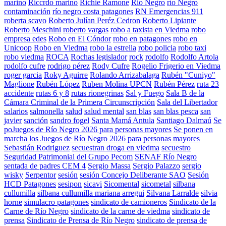
marino
Riccrdo marino
Richie Ramone
Río Negro
río Negro
contaminación
río negro costa patagones
RN Emergencias 911
roberta scavo
Roberto Julían Peréz Cedron
Roberto Lipiante
Roberto Meschini
roberto vargas
robo a taxista en Viedma
robo
empresa edes
Robo en El Cóndor
robo en patagones
robo en
Unicoop
Robo en Viedma
robo la estrella
robo policia
robo taxi
robo viedma
ROCA
Rochas legislador
rock
rodolfo
Rodolfo Artola
rodolfo cufre
rodrigo pérez
Rody Cufre
Rogelio Frigerio en Viedma
roger garcia
Roky Aguirre
Rolando Arrizabalaga
Rubén "Cuniyo"
Maglione
Rubén López
Ruben Molina UPCN
Rubén Pérez
ruta 23
accidente
rutas 6 y 8
rutas rionegrinas
Sal y Fuego
Sala B de la
Cámara Criminal de la Primera Circunscripción
Sala del Libertador
salarios
salmonella
salud
salud mental
san blas
san blas pesca
san
javier
sanción
sandro fogel
Santa Mamá Antula
Santiago Dalmaú
Se
poJuegos de Río Negro 2026 para personas mayores
Se ponen en
marcha los Juegos de Río Negro 2026 para personas mayores
Sebastián Rodriguez
secuestran droga en viedma
secuestro
Seguridad Patrimonial del Grupo Pecom
SENAF Río Negro
sentada de padres CEM 4
Sergio Massa
Sergio Palazzo
sergio
wisky
Serpentor
sesión
sesión Concejo Deliberante SAO
Sesión
HCD Patagones
sesipon
sicavi
Sicomental
sicometal
silbana
cullumilla
silbana cullumilla mariana arregui
Silvana Larralde
silvia
horne
simulacro patagones
sindicato de camioneros
Sindicato de la
Carne de Río Negro
sindicato de la carne de viedma
sindicato de
prensa
Sindicato de Prensa de Río Negro
sindicato de prensa de