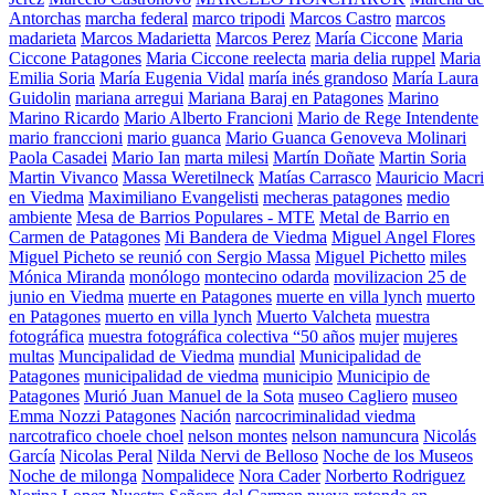
Antorchas
marcha federal
marco tripodi
Marcos Castro
marcos
madarieta
Marcos Madarietta
Marcos Perez
María Ciccone
Maria
Ciccone Patagones
Maria Ciccone reelecta
maria delia ruppel
Maria
Emilia Soria
María Eugenia Vidal
maría inés grandoso
María Laura
Guidolin
mariana arregui
Mariana Baraj en Patagones
Marino
Marino Ricardo
Mario Alberto Francioni
Mario de Rege Intendente
mario franccioni
mario guanca
Mario Guanca Genoveva Molinari
Paola Casadei
Mario Ian
marta milesi
Martín Doñate
Martin Soria
Martin Vivanco
Massa Weretilneck
Matías Carrasco
Mauricio Macri
en Viedma
Maximiliano Evangelisti
mecheras patagones
medio
ambiente
Mesa de Barrios Populares - MTE
Metal de Barrio en
Carmen de Patagones
Mi Bandera de Viedma
Miguel Angel Flores
Miguel Picheto se reunió con Sergio Massa
Miguel Pichetto
miles
Mónica Miranda
monólogo
montecino odarda
movilizacion 25 de
junio en Viedma
muerte en Patagones
muerte en villa lynch
muerto
en Patagones
muerto en villa lynch
Muerto Valcheta
muestra
fotográfica
muestra fotográfica colectiva “50 años
mujer
mujeres
multas
Muncipalidad de Viedma
mundial
Municipalidad de
Patagones
municipalidad de viedma
municipio
Municipio de
Patagones
Murió Juan Manuel de la Sota
museo Cagliero
museo
Emma Nozzi Patagones
Nación
narcocriminalidad viedma
narcotrafico choele choel
nelson montes
nelson namuncura
Nicolás
García
Nicolas Peral
Nilda Nervi de Belloso
Noche de los Museos
Noche de milonga
Nompalidece
Nora Cader
Norberto Rodriguez