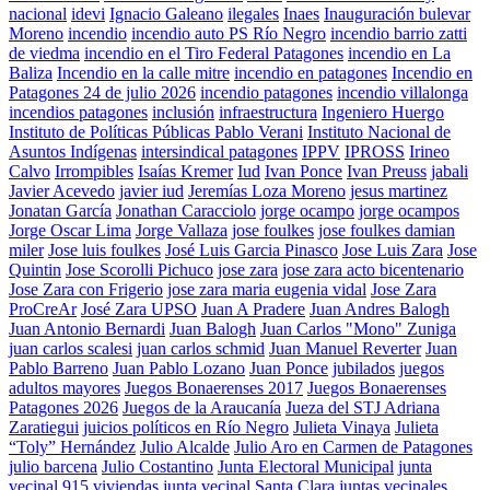
nacional
idevi
Ignacio Galeano
ilegales
Inaes
Inauguración bulevar
Moreno
incendio
incendio auto PS Río Negro
incendio barrio zatti
de viedma
incendio en el Tiro Federal Patagones
incendio en La
Baliza
Incendio en la calle mitre
incendio en patagones
Incendio en
Patagones 24 de julio 2026
incendio patagones
incendio villalonga
incendios patagones
inclusión
infraestructura
Ingeniero Huergo
Instituto de Políticas Públicas Pablo Verani
Instituto Nacional de
Asuntos Indígenas
intersindical patagones
IPPV
IPROSS
Irineo
Calvo
Irrompibles
Isaías Kremer
Iud
Ivan Ponce
Ivan Preuss
jabali
Javier Acevedo
javier iud
Jeremías Loza Moreno
jesus martinez
Jonatan García
Jonathan Caracciolo
jorge ocampo
jorge ocampos
Jorge Oscar Lima
Jorge Vallaza
jose foulkes
jose foulkes damian
miler
Jose luis foulkes
José Luis Garcia Pinasco
Jose Luis Zara
Jose
Quintin
Jose Scorolli Pichuco
jose zara
jose zara acto bicentenario
Jose Zara con Frigerio
jose zara maria eugenia vidal
Jose Zara
ProCreAr
José Zara UPSO
Juan A Pradere
Juan Andres Balogh
Juan Antonio Bernardi
Juan Balogh
Juan Carlos "Mono" Zuniga
juan carlos scalesi
juan carlos schmid
Juan Manuel Reverter
Juan
Pablo Barreno
Juan Pablo Lozano
Juan Ponce
jubilados
juegos
adultos mayores
Juegos Bonaerenses 2017
Juegos Bonaerenses
Patagones 2026
Juegos de la Araucanía
Jueza del STJ Adriana
Zaratiegui
juicios políticos en Río Negro
Julieta Vinaya
Julieta
“Toly” Hernández
Julio Alcalde
Julio Aro en Carmen de Patagones
julio barcena
Julio Costantino
Junta Electoral Municipal
junta
vecinal 915 viviendas
junta vecinal Santa Clara
juntas vecinales