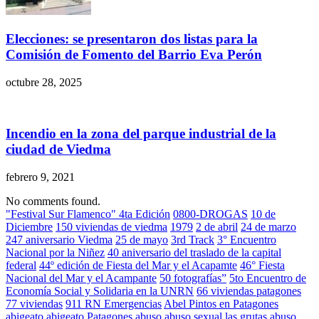
Elecciones: se presentaron dos listas para la
Comisión de Fomento del Barrio Eva Perón
octubre 28, 2025
Incendio en la zona del parque industrial de la
ciudad de Viedma
febrero 9, 2021
No comments found.
"Festival Sur Flamenco" 4ta Edición
0800-DROGAS
10 de
Diciembre
150 viviendas de viedma
1979
2 de abril
24 de marzo
247 aniversario Viedma
25 de mayo
3rd Track
3° Encuentro
Nacional por la Niñez
40 aniversario del traslado de la capital
federal
44º edición de Fiesta del Mar y el Acapamte
46° Fiesta
Nacional del Mar y el Acampante
50 fotografías”
5to Encuentro de
Economía Social y Solidaria en la UNRN
66 viviendas patagones
77 viviendas
911 RN Emergencias
Abel Pintos en Patagones
abigeato
abigeato Patagones
abuso
abuso sexual las grutas
abuso