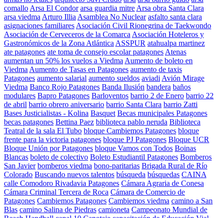
comallo
Arsa El Condor
arsa guardia mitre
Arsa obra Santa Clara
arsa viedma
Arturo Illia
Asamblea No Nuclear
asfalto santa clara
asignaciones familiares
Asociación Civil Rionegrina de Taekwondo
Asociación de Cerveceros de la Comarca
Asociación Hoteleros y
Gastronómicos de la Zona Atlántica
ASSPUR
atahualpa martinez
ate patagones
ate toma de consejo escolar patagones
Atenas
aumentan un 50% los vuelos a Viedma
Aumento de boleto en
Viedma
Aumento de Tasas en Patagones
aumento de taxis
Patagones
aumento salarial
aumento sueldos
aviadi
Avión Mirage
Viedma
Banco Rojo Patagones
Banda Ilusión
bandera
baños
modulares
Bapro Patagones
Barloventos
barrio 2 de Enero
barrio 22
de abril
barrio obrero aniversario
barrio Santa Clara
barrio Zatti
Bases Justicialistas - Kolina
Basquet
Becas municipales Patagones
becas patagones
Bettina Paez
biblioteca pablo neruda
Biblioteca
Teatral de la sala El Tubo
bloque Cambiemos Patagones
bloque
frente para la victoria patagones
bloque PJ Patagones
Bloque UCR
Bloque Unión por Patagones
bloque Vamos con Todos
Boinas
Blancas
boleto de colectivo
Boleto Estudiantil Patagones
Bomberos
San Javier
bomberos viedma
bono-paritarias
Brigada Rural de Río
Colorado
Buscando nuevos talentos
búsqueda
búsquedas
CAINA
calle Comodoro Rivadavia Patagones
Cámara Agraria de Conesa
Cámara Criminal Tercera de Roca
Cámara de Comercio de
Patagones
Cambiemos Patagones
Cambiemos viedma
camino a San
Blas
camino Salina de Piedras
camioneta
Campeonato Mundial de