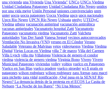
una vivienda
una Vivienda
Una Vivienda"
UNCo
UNCo Viedma
Unidad Ciudadana Patagones
Unidad Ciudadana Río Negro
unidos
por una vida mejor
Unión Personal
uniones convivenciales
unrn
unter
uocra
uocra patagones
Uocra Viedma
upcn
upcn nacionales
Upcn Rio Negro
UPCN Río Negro
Ushuaia
utedyc
UTEDyC
Viedma
uthgra
vacunación antigripal
vacunación antirrábica
vacunas antigripales
Vacunatorio hospital Zatti
Vacunatorio
Patagones
vacunatorio viedma
Vacunatorio Zatti
Valcheta
autoridades
Van Der Sandt
Vanesa Seguel
vecinos autoconvocados
Ventilación No Invasiva (VNI)
verano en El Cóndor
Verano
Saludable
Veterano de Malvinas
vetos
videojuegos
Viedma
Viedma
Digital
Viejas Locas en Viedma
villa 7 de marzo
Villa del Carmen
Villa Lynch
villa rita
Villalonga
Violencia de genero el condor
viedma
violencia de genero viedma
Virginia Bono
Vivero
Vivero
Municipal Patagones
viviendas
volley
voltios
vuelco en Patagones
Vuelco en San Blas
vuelco pradere
vuelco stroeder
wi fi gratis en
patagones
wilson rodrgiuez
wilson rodriguez
zara Atenas
zara macri
zara pichetto
zara vidal
zonificación
¿Qué pasa en la SENAF Río
Negro? La denuncia detrás de la protesta en el ECOS La Casita de
Nehuen
“La Noche de los Bares”
“Ni Una Menos”