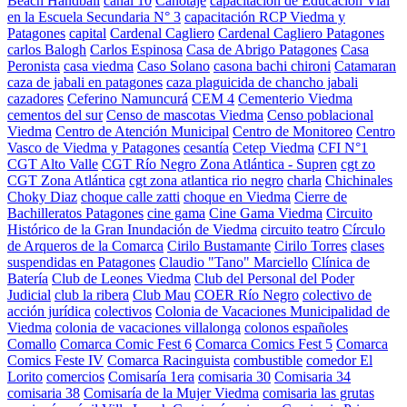
Beach Handball
canal 10
Canotaje
capacitación de Educación Vial
en la Escuela Secundaria N° 3
capacitación RCP Viedma y
Patagones
capital
Cardenal Cagliero
Cardenal Cagliero Patagones
carlos Balogh
Carlos Espinosa
Casa de Abrigo Patagones
Casa
Peronista
casa viedma
Caso Solano
casona bachi chironi
Catamaran
caza de jabali en patagones
caza plaguicida de chancho jabali
cazadores
Ceferino Namuncurá
CEM 4
Cementerio Viedma
cementos del sur
Censo de mascotas Viedma
Censo poblacional
Viedma
Centro de Atención Municipal
Centro de Monitoreo
Centro
Vasco de Viedma y Patagones
cesantía
Cetep Viedma
CFI N°1
CGT Alto Valle
CGT Río Negro Zona Atlántica - Supren
cgt zo
CGT Zona Atlántica
cgt zona atlantica rio negro
charla
Chichinales
Choky Diaz
choque calle zatti
choque en Viedma
Cierre de
Bachilleratos Patagones
cine gama
Cine Gama Viedma
Circuito
Histórico de la Gran Inundación de Viedma
circuito teatro
Círculo
de Arqueros de la Comarca
Cirilo Bustamante
Cirilo Torres
clases
suspendidas en Patagones
Claudio "Tano" Marciello
Clínica de
Batería
Club de Leones Viedma
Club del Personal del Poder
Judicial
club la ribera
Club Mau
COER Río Negro
colectivo de
acción jurídica
colectivos
Colonia de Vacaciones Municipalidad de
Viedma
colonia de vacaciones villalonga
colonos españoles
Comallo
Comarca Comic Fest 6
Comarca Comics Fest 5
Comarca
Comics Feste IV
Comarca Racinguista
combustible
comedor El
Lorito
comercios
Comisaría 1era
comisaria 30
Comisaria 34
comisaria 38
Comisaría de la Mujer Viedma
comisaria las grutas