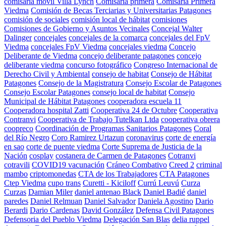
comisaría móvil Villa Lynch
Comisaría primera
Comisaria Primera
Viedma
Comisión de Becas Terciarias y Universitarias Patagones
comisión de sociales
comisión local de hábitat
comisiones
Comisiones de Gobierno y Asuntos Vecinales
Concejal Walter
Dalinger
concejales
concejales de la comarca
concejales del FpV
Viedma
concejales FpV Viedma
concejales viedma
Concejo
Deliberante de Viedma
concejo deliberante patagones
concejo
deliberante viedma
concurso fotográfico
Congreso Internacional de
Derecho Civil y Ambiental
consejo de habitat
Consejo de Hábitat
Patagones
Consejo de la Magistratura
Consejo Escolar de Patagones
Consejo Escolar Patagones
consejo local de habitat
Consejo
Municipal de Hábitat Patagones
cooperadora escuela 11
Cooperadora hospital Zatti
Cooperativa 24 de Octubre
Cooperativa
Contranvi
Cooperativa de Trabajo Tutelkan Ltda
cooperativa obrera
coopreco
Coordinación de Programas Sanitarios Patagones
Coral
del Río Negro
Coro Ramirez Urtazun
coronavirus
corte de energía
en sao
corte de puente viedma
Corte Suprema de Justicia de la
Nación
cosplay
costanera de Carmen de Patagones
Cotranvi
cotravili
COVID19 vacunación
Cráneo Combativo
Creed 2
criminal
mambo
criptomonedas
CTA de los Trabajadores
CTA Patagones
Ctep Viedma
cupo trans
Curetti - Kiciloff
Currú Leuvú
Curza
Curzas
Damian Miler
daniel antenao Black
Daniel Badié
daniel
paredes
Daniel Relmuan
Daniel Salvador
Daniela Agostino
Dario
Berardi
Dario Cardenas
David González
Defensa Civil Patagones
Defensoria del Pueblo Viedma
Delegación San Blas
delia ruppel