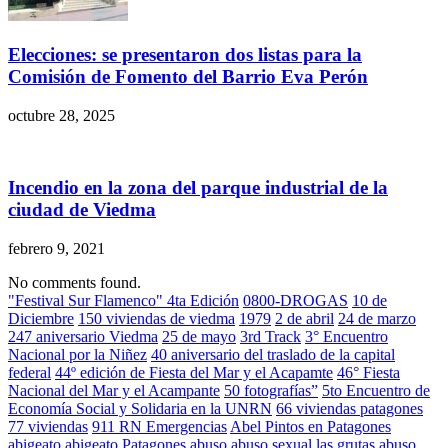
Elecciones: se presentaron dos listas para la
Comisión de Fomento del Barrio Eva Perón
octubre 28, 2025
Incendio en la zona del parque industrial de la
ciudad de Viedma
febrero 9, 2021
No comments found.
"Festival Sur Flamenco" 4ta Edición
0800-DROGAS
10 de
Diciembre
150 viviendas de viedma
1979
2 de abril
24 de marzo
247 aniversario Viedma
25 de mayo
3rd Track
3° Encuentro
Nacional por la Niñez
40 aniversario del traslado de la capital
federal
44º edición de Fiesta del Mar y el Acapamte
46° Fiesta
Nacional del Mar y el Acampante
50 fotografías”
5to Encuentro de
Economía Social y Solidaria en la UNRN
66 viviendas patagones
77 viviendas
911 RN Emergencias
Abel Pintos en Patagones
abigeato
abigeato Patagones
abuso
abuso sexual las grutas
abuso