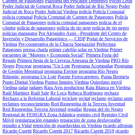
Carmen de Patagones
Plazoleta del Pescador Deportivo
Pocho León
Poder Judicial de General Roca
Poder Judicial de Río Negro
Poder
Judicial de Roca
Poder Judicial Viedma
policía
Policía Comunal
policia comunal
Policia Comunal de Carmen de Patagones
Policía
Comunal de Patagones
policia comunal patagones
policia de el
cóndor
policia de patagones
policia de rio negr
policia de rio negro
policias maragatos
Por Alejandro Assis - Presidente del Centro de
Inversión y Desarrollo Patagónico — CIDP
Portal de Servicios de
Viedma
Pre-cooperativa de la Chacra Spegazzini
Prefectura
Patagones
prensa charla
primer calefón solar en Viedma
Primer
encuentro de “Mujeres y Economía Social”
Primera Feria del
Regalo
Primera fiesta de la Cerveza Artesana de Viedma
PRO Río
Negro
Procrear
programa "Un Lote
Programa Acompañar
Programa
de Gestión Menstrual
programa Envion
programa Río Negro
Bilingüe.
programa Un Lote
Puente Ferrocarretero.
Punta Bermeja
Punto Digital Viedma
Puntos limpios Viedma
Quirofano movil
Viedma
radar
radares
Rara Avis productora
Rata Blanca en Viedma
Raúl Martinez
Raúl Sale
Re Loca
Rebeca Rodriguez
rechazo
Rechazo a la Reforma Laboral
reciclaje
recital
reclamo
reclamo unrn
reclamos
reconocimiento
Red Rionegrina de la Tercera Juventud
Red Rionegrina Tercera Juventud
regalías
Regata del río Negro
Regional de FEHGRA Zona Atlántica
registro civil
Registro Civil
Móvil
regularización estatales
reparación de zona desfavorable
repudio a Vidal
retención de guardavidas en Viedma
ricardo alfonsin
Ricardo Curetti
Ricardo Curetti 2017
Ricardo Curetti 2019
ricardo