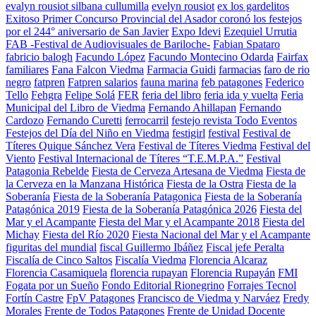
evalyn rousiot silbana cullumilla
evelyn rousiot
ex los gardelitos
Exitoso Primer Concurso Provincial del Asador coronó los festejos
por el 244° aniversario de San Javier
Expo Idevi
Ezequiel Urrutia
FAB -Festival de Audiovisuales de Bariloche-
Fabian Spataro
fabricio balogh
Facundo López
Facundo Montecino Odarda
Fairfax
familiares
Fana Falcon Viedma
Farmacia Guidi
farmacias
faro de rio
negro
fatpren
Fatpren salarios
fauna marina
feb patagones
Federico
Tello
Fehgra
Felipe Solá
FER
feria del libro
feria ida y vuelta
Feria
Municipal del Libro de Viedma
Fernando Ahillapan
Fernando
Cardozo
Fernando Curetti
ferrocarril
festejo revista Todo Eventos
Festejos del Día del Niño en Viedma
festigirl
festival
Festival de
Títeres Quique Sánchez Vera
Festival de Títeres Viedma
Festival del
Viento
Festival Internacional de Títeres “T.E.M.P.A.”
Festival
Patagonia Rebelde
Fiesta de Cerveza Artesana de Viedma
Fiesta de
la Cerveza en la Manzana Histórica
Fiesta de la Ostra
Fiesta de la
Soberanía
Fiesta de la Soberanía Patagonica
Fiesta de la Soberanía
Patagónica 2019
Fiesta de la Soberanía Patagónica 2026
Fiesta del
Mar y el Acampante
Fiesta del Mar y el Acampante 2018
Fiesta del
Michay
Fiesta del Río 2020
Fiesta Nacional del Mar y el Acampante
figuritas del mundial
fiscal Guillermo Ibáñez
Fiscal jefe Peralta
Fiscalía de Cinco Saltos
Fiscalía Viedma
Florencia Alcaraz
Florencia Casamiquela
florencia rupayan
Florencia Rupayán
FMI
Fogata por un Sueño
Fondo Editorial Rionegrino
Forrajes Tecnol
Fortín Castre
FpV Patagones
Francisco de Viedma y Narváez
Fredy
Morales
Frente de Todos Patagones
Frente de Unidad Docente