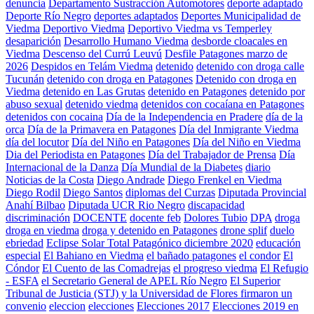
denuncia
Departamento Sustracción Automotores
deporte adaptado
Deporte Río Negro
deportes adaptados
Deportes Municipalidad de
Viedma
Deportivo Viedma
Deportivo Viedma vs Temperley
desaparición
Desarrollo Humano Viedma
desborde cloacales en
Viedma
Descenso del Currú Leuvú
Desfile Patagones marzo de
2026
Despidos en Telám Viedma
detenido
detenido con droga calle
Tucunán
detenido con droga en Patagones
Detenido con droga en
Viedma
detenido en Las Grutas
detenido en Patagones
detenido por
abuso sexual
detenido viedma
detenidos con cocaíana en Patagones
detenidos con cocaina
Día de la Independencia en Pradere
día de la
orca
Día de la Primavera en Patagones
Día del Inmigrante Viedma
día del locutor
Día del Niño en Patagones
Día del Niño en Viedma
Dia del Periodista en Patagones
Día del Trabajador de Prensa
Día
Internacional de la Danza
Día Mundial de la Diabetes
diario
Noticias de la Costa
Diego Andrade
Diego Frenkel en Viedma
Diego Rodil
Diego Santos
diplomas del Curzas
Diputada Provincial
Anahí Bilbao
Diputada UCR Rio Negro
discapacidad
discriminación
DOCENTE
docente feb
Dolores Tubio
DPA
droga
droga en viedma
droga y detenido en Patagones
drone splif
duelo
ebriedad
Eclipse Solar Total Patagónico diciembre 2020
educación
especial
El Bahiano en Viedma
el bañado patagones
el condor
El
Cóndor
El Cuento de las Comadrejas
el progreso viedma
El Refugio
- ESFA
el Secretario General de APEL Río Negro
El Superior
Tribunal de Justicia (STJ) y la Universidad de Flores firmaron un
convenio
eleccion
elecciones
Elecciones 2017
Elecciones 2019 en