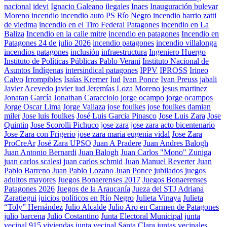
nacional
idevi
Ignacio Galeano
ilegales
Inaes
Inauguración bulevar
Moreno
incendio
incendio auto PS Río Negro
incendio barrio zatti
de viedma
incendio en el Tiro Federal Patagones
incendio en La
Baliza
Incendio en la calle mitre
incendio en patagones
Incendio en
Patagones 24 de julio 2026
incendio patagones
incendio villalonga
incendios patagones
inclusión
infraestructura
Ingeniero Huergo
Instituto de Políticas Públicas Pablo Verani
Instituto Nacional de
Asuntos Indígenas
intersindical patagones
IPPV
IPROSS
Irineo
Calvo
Irrompibles
Isaías Kremer
Iud
Ivan Ponce
Ivan Preuss
jabali
Javier Acevedo
javier iud
Jeremías Loza Moreno
jesus martinez
Jonatan García
Jonathan Caracciolo
jorge ocampo
jorge ocampos
Jorge Oscar Lima
Jorge Vallaza
jose foulkes
jose foulkes damian
miler
Jose luis foulkes
José Luis Garcia Pinasco
Jose Luis Zara
Jose
Quintin
Jose Scorolli Pichuco
jose zara
jose zara acto bicentenario
Jose Zara con Frigerio
jose zara maria eugenia vidal
Jose Zara
ProCreAr
José Zara UPSO
Juan A Pradere
Juan Andres Balogh
Juan Antonio Bernardi
Juan Balogh
Juan Carlos "Mono" Zuniga
juan carlos scalesi
juan carlos schmid
Juan Manuel Reverter
Juan
Pablo Barreno
Juan Pablo Lozano
Juan Ponce
jubilados
juegos
adultos mayores
Juegos Bonaerenses 2017
Juegos Bonaerenses
Patagones 2026
Juegos de la Araucanía
Jueza del STJ Adriana
Zaratiegui
juicios políticos en Río Negro
Julieta Vinaya
Julieta
“Toly” Hernández
Julio Alcalde
Julio Aro en Carmen de Patagones
julio barcena
Julio Costantino
Junta Electoral Municipal
junta
vecinal 915 viviendas
junta vecinal Santa Clara
juntas vecinales