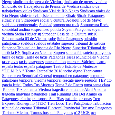
Negro
sindicato de prensa de Viedma
sindicato de prensa viedma
Sindicato de Trabajadores de Prensa de Viedma
sindicato de
trabajadores viales
Sindicato Vial de Río Negro
Sindicato viales de
Río Negro
siniestro vial
sistema braille
Sitraic
Sitraic Patagones
sitraic y ate
Sitraprenvi
social y cultural Adalquí
Sol de Mayo
soldados continentales
Soledad
somoncura rock
Somuncura Rock
sonoridad andina
sospechoso policía
Soyem Patagones
soyem
viedma
Stella Fibiger
stj
Stroeder Casa de la Cultura
sub16
Subcomisaría 63 de Viedma
sube
Sube Patagones
subsidio
patagonico
sueldos
sueldos estatales
superior tribunal de justicia
Superior Tribunal de Justicia de Río Negro
Superior Tribunal de
Justicia RN
Suplica en Viedma
Supren
suteba feb
suteba patagones
tarifa de taxis
Tarifa de taxis Patagones
Tasas Municipales Viedma
taser
taxis
taxis patagones
teatro el tubo
teatro en Valcheta
teatro
españa
teatro españa patagones
Teatro Estable de Muñecos
"T.E.M.P.A."
Teatro EstepaRio 2018
techo digno
Tecnicatura
Superior en Seguridad General
temporal en patagones
temporal
patagones
temporal viedma
temporal-rescate-nieve-reguión
TEP
tito
garcia lethal
Todos Tus Muertos
Toma 2 de Enero
toma santa clara
Tonolec
Toxicomanía Viedma
tragedia en el 22 de Abril Viedma
tragedia malvinas patagones
Trail Running Día Del Amigo en
Patagones
tránsito
transporte San Blas
trata de personas
Tren
Expreso Rionegrino (TER)
Tren Loco
Tren Patagónico
Tribulacion
tribunal de cuentas
Tribunal Electoral Provincial
Turismo Patagones
Turismo VIedma
Turnos hospital Patagones
u12
UCR
ucr