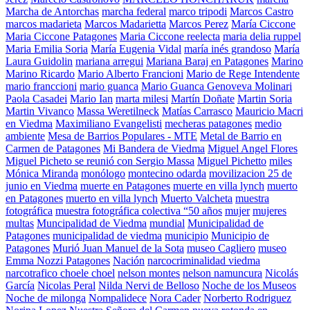
Marcha de Antorchas
marcha federal
marco tripodi
Marcos Castro
marcos madarieta
Marcos Madarietta
Marcos Perez
María Ciccone
Maria Ciccone Patagones
Maria Ciccone reelecta
maria delia ruppel
Maria Emilia Soria
María Eugenia Vidal
maría inés grandoso
María
Laura Guidolin
mariana arregui
Mariana Baraj en Patagones
Marino
Marino Ricardo
Mario Alberto Francioni
Mario de Rege Intendente
mario franccioni
mario guanca
Mario Guanca Genoveva Molinari
Paola Casadei
Mario Ian
marta milesi
Martín Doñate
Martin Soria
Martin Vivanco
Massa Weretilneck
Matías Carrasco
Mauricio Macri
en Viedma
Maximiliano Evangelisti
mecheras patagones
medio
ambiente
Mesa de Barrios Populares - MTE
Metal de Barrio en
Carmen de Patagones
Mi Bandera de Viedma
Miguel Angel Flores
Miguel Picheto se reunió con Sergio Massa
Miguel Pichetto
miles
Mónica Miranda
monólogo
montecino odarda
movilizacion 25 de
junio en Viedma
muerte en Patagones
muerte en villa lynch
muerto
en Patagones
muerto en villa lynch
Muerto Valcheta
muestra
fotográfica
muestra fotográfica colectiva “50 años
mujer
mujeres
multas
Muncipalidad de Viedma
mundial
Municipalidad de
Patagones
municipalidad de viedma
municipio
Municipio de
Patagones
Murió Juan Manuel de la Sota
museo Cagliero
museo
Emma Nozzi Patagones
Nación
narcocriminalidad viedma
narcotrafico choele choel
nelson montes
nelson namuncura
Nicolás
García
Nicolas Peral
Nilda Nervi de Belloso
Noche de los Museos
Noche de milonga
Nompalidece
Nora Cader
Norberto Rodriguez