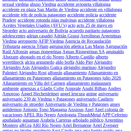
sexual viedma
abuso Viedma
accidente avioneta villalonga
accidente en plaza San Martin de Viedma
accidente en villalonga
accidente jefe de policia patagones
accidente policia
accidente
Pradere
accidente rotonda islas malvinas
accidente villalonga
Aceites Vegetales Usados (AVU’s)
acto
acto 25 de mayo en
Stroeder
acto aniversario de Bolivia
acuerdo paritario patagones
adolescentes
adrian casadei
Adrián Grassi
Aerolíneas Argentinas
Viedma
aeropuerto
AFIP Viedma
Agencia de Recaudación
Tributaria
agencia Télam
agrupación atletica Las Maras
Agrupación
Raúl Alfonsin
aguas rionegrinas
Aguas Rionegrinas SA
aguinaldo
Ahgzarn
ahogado en el río Negro
Alberto Castillo
alberto
weretilneck
alcira argumedo
aldo boffa
Aldo Pier
Alejandro
Alejandro Asis
Alejandro Gatica
alejandro marinao
Alejandro
Palmieri
Alejandro Rost
alfonsín
allanamiento
Allanamiento en
allanamiento en Patagones
allanamiento en Patagones julio 2026
Allanamiento en Villa del Carmen
allanamiento inalauquen
ambiente
amenzas a Gladis Cofre
Amprale
Anahí Bilbao
Andres
Amoroso
Ángel Hechenleitner
angel lencura
anime
aniversario
aniversario 239 de Viedma y Patagones
aniversario Cagliero
aniversario de stroeder
Aniversario de Viedma y Patgones
anses
antidemon
Antonio Tono Magagna
Anxious
Apel
Apel colonia de
vacaciones
APEL Río Negro
Apologgia ThrashMetal
APP Ceferino
apuñalado
aquaman
Arabela Carreras
arbolado público
Argentino
Montero
aRGra
ARI Río Negro
Ariel Bernatene
Ariel Zvenger
armas no letales
arquitecto Savi Crudo
arsa
arsa barrio guido
arsa