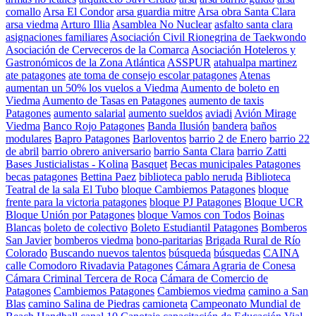
comallo
Arsa El Condor
arsa guardia mitre
Arsa obra Santa Clara
arsa viedma
Arturo Illia
Asamblea No Nuclear
asfalto santa clara
asignaciones familiares
Asociación Civil Rionegrina de Taekwondo
Asociación de Cerveceros de la Comarca
Asociación Hoteleros y
Gastronómicos de la Zona Atlántica
ASSPUR
atahualpa martinez
ate patagones
ate toma de consejo escolar patagones
Atenas
aumentan un 50% los vuelos a Viedma
Aumento de boleto en
Viedma
Aumento de Tasas en Patagones
aumento de taxis
Patagones
aumento salarial
aumento sueldos
aviadi
Avión Mirage
Viedma
Banco Rojo Patagones
Banda Ilusión
bandera
baños
modulares
Bapro Patagones
Barloventos
barrio 2 de Enero
barrio 22
de abril
barrio obrero aniversario
barrio Santa Clara
barrio Zatti
Bases Justicialistas - Kolina
Basquet
Becas municipales Patagones
becas patagones
Bettina Paez
biblioteca pablo neruda
Biblioteca
Teatral de la sala El Tubo
bloque Cambiemos Patagones
bloque
frente para la victoria patagones
bloque PJ Patagones
Bloque UCR
Bloque Unión por Patagones
bloque Vamos con Todos
Boinas
Blancas
boleto de colectivo
Boleto Estudiantil Patagones
Bomberos
San Javier
bomberos viedma
bono-paritarias
Brigada Rural de Río
Colorado
Buscando nuevos talentos
búsqueda
búsquedas
CAINA
calle Comodoro Rivadavia Patagones
Cámara Agraria de Conesa
Cámara Criminal Tercera de Roca
Cámara de Comercio de
Patagones
Cambiemos Patagones
Cambiemos viedma
camino a San
Blas
camino Salina de Piedras
camioneta
Campeonato Mundial de