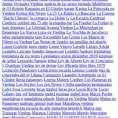
Juntas Vecinales Viedma
justicia de rio negro
juzgado Multifueros
de El Bolsón
Kapanga en El Cóndor
karate
Karina La Princesita en
Viedma
Kolina Río Negro
La 25
La Baliza
La Bancaria
La Casona
“Bachi Chironi”
la comarca
La Doble G
La Escuela Cardenal
Cagliero celebró sus 75 año
la esquina bar
La Fondue
La Forlan
la
juan domingo
La Libertad Avanza Viedma
La Mississippi en
Patagones
La Nueva Luna en Viedma
La Trochita de Jacobacci
labor parlamentaria
lago Escondido
Las Grutas
Las Manos de
Filippi en Viedma
Las Nenas de Sandro
las pastillas del abuelo
Laura Guidolin
laura ramos
Laura Vinaya
Lavalle
Lazaro Artola
Leandro Lascano
leandro massaccesi
Leandro Santoro
legislatura
legislatura de rio negro
Legislatura sesion diciembre 2019
lenguaje
de señas
Leonardo Sarquis
lethal
Ley de Aborto
Ley de Concursos
y Quiebras Viedma
ley de tierras
Ley Micaela
libro
libro 1979
Licitación Patagones
Licitaciones escuela Laguna Grande
liga de
concejales del pj
Liliana Campazzo
Lisandro Aristimuño en El
Cóndor
lluvia patagones
Lorena Matzen
Lorihen
Los Plameras en
Viedma
Los Pocitos
Los ríos Negro y Sella quedaron hermanados
Lotes Sosa
Lovorne
lucas muñoz
lucas pica
Lucas Roche
Lucio
Gálatro
luis vel
luminaria
mabel guzman
mabel leon
Macos Pavlin
magdalena o
magdalena odarda
Malicia en Viedma
Malón
Malon en
Patagones
maltrato animal
malvinas
Mamiferas viedma
manifestacion escuela de arte
maniobra heimlich
Manos que
Trabajan Viedma
Maraton Ceferino
Marcela Morelo
Marcelino
Jerez
Marcelo Castronovo
MARCELO HONCHARUK
marcha