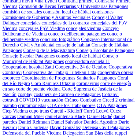
comisaría móvil Villa Lynch
Comisaría primera
Comisaria Primera
Viedma
Comisión de Becas Terciarias y Universitarias Patagones
comisión de sociales
comisión local de hábitat
comisiones
Comisiones de Gobierno y Asuntos Vecinales
Concejal Walter
Dalinger
concejales
concejales de la comarca
concejales del FpV
Viedma
concejales FpV Viedma
concejales viedma
Concejo
Deliberante de Viedma
concejo deliberante patagones
concejo
deliberante viedma
concurso fotográfico
Congreso Internacional de
Derecho Civil y Ambiental
consejo de habitat
Consejo de Hábitat
Patagones
Consejo de la Magistratura
Consejo Escolar de Patagones
Consejo Escolar Patagones
consejo local de habitat
Consejo
Municipal de Hábitat Patagones
cooperadora escuela 11
Cooperadora hospital Zatti
Cooperativa 24 de Octubre
Cooperativa
Contranvi
Cooperativa de Trabajo Tutelkan Ltda
cooperativa obrera
coopreco
Coordinación de Programas Sanitarios Patagones
Coral
del Río Negro
Coro Ramirez Urtazun
coronavirus
corte de energía
en sao
corte de puente viedma
Corte Suprema de Justicia de la
Nación
cosplay
costanera de Carmen de Patagones
Cotranvi
cotravili
COVID19 vacunación
Cráneo Combativo
Creed 2
criminal
mambo
criptomonedas
CTA de los Trabajadores
CTA Patagones
Ctep Viedma
cupo trans
Curetti - Kiciloff
Currú Leuvú
Curza
Curzas
Damian Miler
daniel antenao Black
Daniel Badié
daniel
paredes
Daniel Relmuan
Daniel Salvador
Daniela Agostino
Dario
Berardi
Dario Cardenas
David González
Defensa Civil Patagones
Defensoria del Pueblo Viedma
Delegación San Blas
delia ruppel