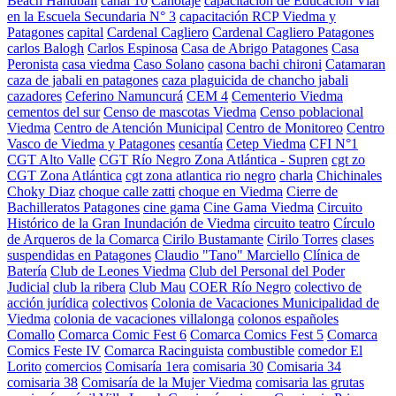
Beach Handball
canal 10
Canotaje
capacitación de Educación Vial
en la Escuela Secundaria N° 3
capacitación RCP Viedma y
Patagones
capital
Cardenal Cagliero
Cardenal Cagliero Patagones
carlos Balogh
Carlos Espinosa
Casa de Abrigo Patagones
Casa
Peronista
casa viedma
Caso Solano
casona bachi chironi
Catamaran
caza de jabali en patagones
caza plaguicida de chancho jabali
cazadores
Ceferino Namuncurá
CEM 4
Cementerio Viedma
cementos del sur
Censo de mascotas Viedma
Censo poblacional
Viedma
Centro de Atención Municipal
Centro de Monitoreo
Centro
Vasco de Viedma y Patagones
cesantía
Cetep Viedma
CFI N°1
CGT Alto Valle
CGT Río Negro Zona Atlántica - Supren
cgt zo
CGT Zona Atlántica
cgt zona atlantica rio negro
charla
Chichinales
Choky Diaz
choque calle zatti
choque en Viedma
Cierre de
Bachilleratos Patagones
cine gama
Cine Gama Viedma
Circuito
Histórico de la Gran Inundación de Viedma
circuito teatro
Círculo
de Arqueros de la Comarca
Cirilo Bustamante
Cirilo Torres
clases
suspendidas en Patagones
Claudio "Tano" Marciello
Clínica de
Batería
Club de Leones Viedma
Club del Personal del Poder
Judicial
club la ribera
Club Mau
COER Río Negro
colectivo de
acción jurídica
colectivos
Colonia de Vacaciones Municipalidad de
Viedma
colonia de vacaciones villalonga
colonos españoles
Comallo
Comarca Comic Fest 6
Comarca Comics Fest 5
Comarca
Comics Feste IV
Comarca Racinguista
combustible
comedor El
Lorito
comercios
Comisaría 1era
comisaria 30
Comisaria 34
comisaria 38
Comisaría de la Mujer Viedma
comisaria las grutas