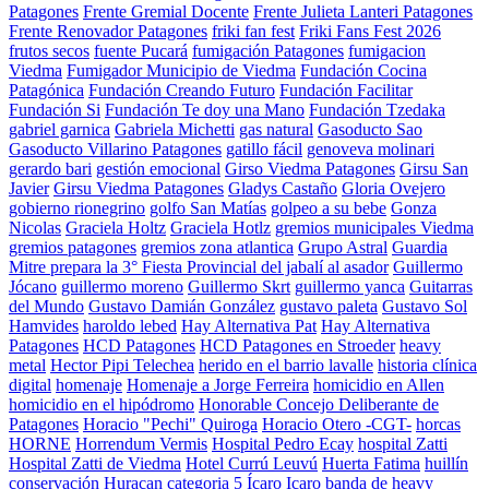
Patagones
Frente Gremial Docente
Frente Julieta Lanteri Patagones
Frente Renovador Patagones
friki fan fest
Friki Fans Fest 2026
frutos secos
fuente Pucará
fumigación Patagones
fumigacion
Viedma
Fumigador Municipio de Viedma
Fundación Cocina
Patagónica
Fundación Creando Futuro
Fundación Facilitar
Fundación Si
Fundación Te doy una Mano
Fundación Tzedaka
gabriel garnica
Gabriela Michetti
gas natural
Gasoducto Sao
Gasoducto Villarino Patagones
gatillo fácil
genoveva molinari
gerardo bari
gestión emocional
Girso Viedma Patagones
Girsu San
Javier
Girsu Viedma Patagones
Gladys Castaño
Gloria Ovejero
gobierno rionegrino
golfo San Matías
golpeo a su bebe
Gonza
Nicolas
Graciela Holtz
Graciela Hotlz
gremios municipales Viedma
gremios patagones
gremios zona atlantica
Grupo Astral
Guardia
Mitre prepara la 3° Fiesta Provincial del jabalí al asador
Guillermo
Jócano
guillermo moreno
Guillermo Skrt
guillermo yanca
Guitarras
del Mundo
Gustavo Damián González
gustavo paleta
Gustavo Sol
Hamvides
haroldo lebed
Hay Alternativa Pat
Hay Alternativa
Patagones
HCD Patagones
HCD Patagones en Stroeder
heavy
metal
Hector Pipi Telechea
herido en el barrio lavalle
historia clínica
digital
homenaje
Homenaje a Jorge Ferreira
homicidio en Allen
homicidio en el hipódromo
Honorable Concejo Deliberante de
Patagones
Horacio "Pechi" Quiroga
Horacio Otero -CGT-
horcas
HORNE
Horrendum Vermis
Hospital Pedro Ecay
hospital Zatti
Hospital Zatti de Viedma
Hotel Currú Leuvú
Huerta Fatima
huillín
conservación
Huracan categoria 5
Ícaro
Icaro banda de heavy