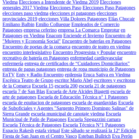
Viedma
Elecciones a Intendente de Viedma 2019
Elecciones
generales 2017 Viedma
Elecciones Paso
Elecciones Paso Patagones
elecciones paso viedma
elecciones pj patagones
elecciones
provinciales 2019
elecciones Villa Dolores Patagones
Elías Chucair
Emiliano Balbin
Emilio Collueque
Empleados de Comercio
Patagones
empresa ceferino
empresa La Comarca
Emprotur
en
Patagones
en Viedma
Enacom
Enciende el Invierno
Encuentro de
"Mujeres y Economía Social"
Encuentro de baterías en Patagones
Encuentro de poetas de la comarca
encuentro de teatro en viedma
encuentro interlegislativo
Encuentro Progresista y Popular
encuentro
recreativo de batería en Patagones
enfermedad cardiovascular
enfermería
entrega de certificados de “Cuidadores Domiciliarios”
entrega de papas patagones
entrega de ropa municipio de Patagones
EnTV
Entv y Radio Encuentro
epilepsia
Eruca Sativa en Viedma
Escénica Teatro de Grupo
escritor Mario Abel
escritores y escritoras
de la Comarca
Escuela 15
escuela 200
escuela 21 de patagones
escuela 7 de San Blas
Escuela de Arte Alcides Biagetti
escuela de
arte de patagones
Escuela de Educación Técnica n° 1 Patagones
escuela de equitacion de patagones
escuela de guardavidas
Escuela
de Suboficiales y Agentes "Sargento Primero Domingo Salinas" de
Sierra Grande
escuela municipal de canotaje viedma
Escuela
Municipal de Patín de Patagones
Escuela Spegazzini camara
Escuela Técnica de Patagones
Escuela Técnica N°1 Patagones
Espacio Rakesh
estafa virtual
Este sábado se realizará la 12º Edición
Fiesta de San Juan en el Centro Vasco
Esteban Bullrich
Eva Perón