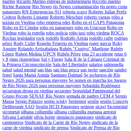
marino
Ricardo Marino entrega de indumentaria
Riccrdo marino
Richie Ramone
Río Negro
río Negro contaminación
río negro costa
patagones
RN Emergencias 911
roberta scavo
Roberto Julían Peréz
Cedron
Roberto Lipiante
Roberto Meschini
roberto vargas
robo a
taxista en Viedma
robo empresa edes
Robo en el CAPS Patagonia
Robo en El Cóndor
robo en patagones
robo en Unicoop
Robo en
Viedma
robo la estrella
robo policia
robo taxi
robo viedma
ROCA
Rochas legislador
rock
rodolfo
Rodolfo Artola
rodolfo cufre
rodrigo
pérez
Rody Cufre
Rogelio Frigerio en Viedma
roger garcia
Roky
Aguirre
Rolando Arrizabalaga
Rubén "Cuniyo" Maglione
Rubén
López
Ruben Molina UPCN
Rubén Pérez
ruta 23 accidente
rutas 6
y 8
rutas rionegrinas
Sal y Fuego
Sala B de la Cámara Criminal de
la Primera Circunscripción
Sala del Libertador
salarios
salmonella
salud
salud mental
san blas
san blas pesca
san javier
sanción
sandro
fogel
Santa Mamá Antula
Santiago Dalmaú
Se poJuegos de Río
Negro 2026 para personas mayores
Se ponen en marcha los Juegos
de Río Negro 2026 para personas mayores
Sebastián Rodriguez
secuestran droga en viedma
secuestro
Seguridad Patrimonial del
Grupo Pecom
SENAF Río Negro
sentada de padres CEM 4
Sergio
Massa
Sergio Palazzo
sergio wisky
Serpentor
sesión
sesión Concejo
Deliberante SAO
Sesión HCD Patagones
sesipon
sicavi
Sicomental
sicometal
silbana cullumilla
silbana cullumilla mariana arregui
Silvana Larralde
silvia horne
simulacro patagones
sindicato de
camioneros
Sindicato de la Carne de Río Negro
sindicato de la
carne de viedma
sindicato de prensa
Sindicato de Prensa de Río