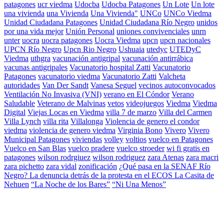
patagones
ucr viedma
Udocba
Udocba Patagones
Un Lote
Un lote
una vivienda
una Vivienda
Una Vivienda"
UNCo
UNCo Viedma
Unidad Ciudadana Patagones
Unidad Ciudadana Río Negro
unidos
por una vida mejor
Unión Personal
uniones convivenciales
unrn
unter
uocra
uocra patagones
Uocra Viedma
upcn
upcn nacionales
UPCN Río Negro
Upcn Rio Negro
Ushuaia
utedyc
UTEDyC
Viedma
uthgra
vacunación antigripal
vacunación antirrábica
vacunas antigripales
Vacunatorio hospital Zatti
Vacunatorio
Patagones
vacunatorio viedma
Vacunatorio Zatti
Valcheta
autoridades
Van Der Sandt
Vanesa Seguel
vecinos autoconvocados
Ventilación No Invasiva (VNI)
verano en El Cóndor
Verano
Saludable
Veterano de Malvinas
vetos
videojuegos
Viedma
Viedma
Digital
Viejas Locas en Viedma
villa 7 de marzo
Villa del Carmen
Villa Lynch
villa rita
Villalonga
Violencia de genero el condor
viedma
violencia de genero viedma
Virginia Bono
Vivero
Vivero
Municipal Patagones
viviendas
volley
voltios
vuelco en Patagones
Vuelco en San Blas
vuelco pradere
vuelco stroeder
wi fi gratis en
patagones
wilson rodrgiuez
wilson rodriguez
zara Atenas
zara macri
zara pichetto
zara vidal
zonificación
¿Qué pasa en la SENAF Río
Negro? La denuncia detrás de la protesta en el ECOS La Casita de
Nehuen
“La Noche de los Bares”
“Ni Una Menos”