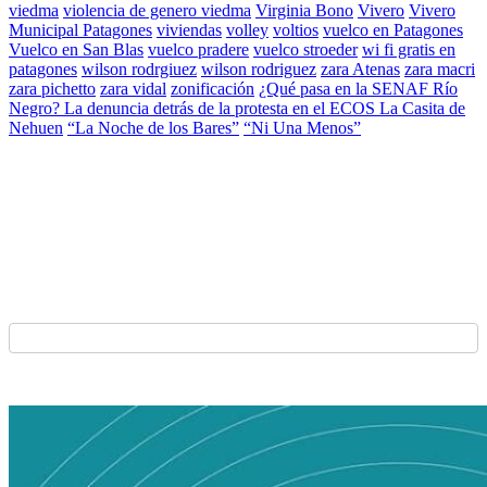
viedma
violencia de genero viedma
Virginia Bono
Vivero
Vivero
Municipal Patagones
viviendas
volley
voltios
vuelco en Patagones
Vuelco en San Blas
vuelco pradere
vuelco stroeder
wi fi gratis en
patagones
wilson rodrgiuez
wilson rodriguez
zara Atenas
zara macri
zara pichetto
zara vidal
zonificación
¿Qué pasa en la SENAF Río
Negro? La denuncia detrás de la protesta en el ECOS La Casita de
Nehuen
“La Noche de los Bares”
“Ni Una Menos”