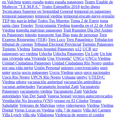
en Valcheta
teatro españa
teatro españa patagones
Teatro Estable de
Muñecos "T.E.M.P.A."
Teatro EstepaRio 2018
techo digno
Tecnicatura Superior en Seguridad General
temporal en patagones
temporal patagones
temporal viedma
temporal-rescate-nieve-reguión
TEP
tito garcia lethal
Todos Tus Muertos
Toma 2 de Enero
toma
santa clara
Tonolec
Toxicomanía Viedma
tragedia en el 22 de Abril
Viedma
tragedia malvinas patagones
Trail Running Día Del Amigo
en Patagones
tránsito
transporte San Blas
trata de personas
Tren
Expreso Rionegrino (TER)
Tren Loco
Tren Patagónico
Tribulacion
tribunal de cuentas
Tribunal Electoral Provincial
Turismo Patagones
Turismo VIedma
Turnos hospital Patagones
u12
UCR
ucr
patagones
ucr viedma
Udocba
Udocba Patagones
Un Lote
Un lote
una vivienda
una Vivienda
Una Vivienda"
UNCo
UNCo Viedma
Unidad Ciudadana Patagones
Unidad Ciudadana Río Negro
unidos
por una vida mejor
Unión Personal
uniones convivenciales
unrn
unter
uocra
uocra patagones
Uocra Viedma
upcn
upcn nacionales
Upcn Rio Negro
UPCN Río Negro
Ushuaia
utedyc
UTEDyC
Viedma
uthgra
vacunación antigripal
vacunación antirrábica
vacunas antigripales
Vacunatorio hospital Zatti
Vacunatorio
Patagones
vacunatorio viedma
Vacunatorio Zatti
Valcheta
autoridades
Van Der Sandt
Vanesa Seguel
vecinos autoconvocados
Ventilación No Invasiva (VNI)
verano en El Cóndor
Verano
Saludable
Veterano de Malvinas
vetos
videojuegos
Viedma
Viedma
Digital
Viejas Locas en Viedma
villa 7 de marzo
Villa del Carmen
Villa Lynch
villa rita
Villalonga
Violencia de genero el condor