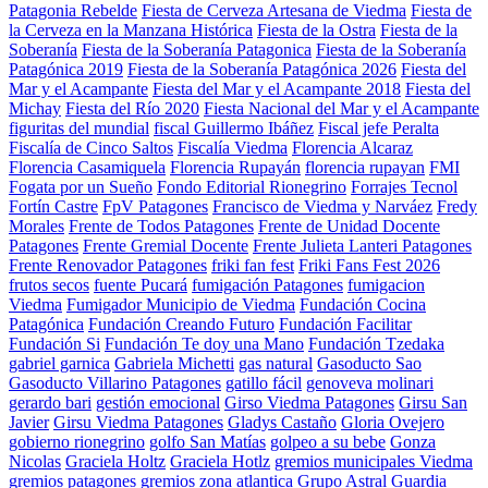
Patagonia Rebelde
Fiesta de Cerveza Artesana de Viedma
Fiesta de
la Cerveza en la Manzana Histórica
Fiesta de la Ostra
Fiesta de la
Soberanía
Fiesta de la Soberanía Patagonica
Fiesta de la Soberanía
Patagónica 2019
Fiesta de la Soberanía Patagónica 2026
Fiesta del
Mar y el Acampante
Fiesta del Mar y el Acampante 2018
Fiesta del
Michay
Fiesta del Río 2020
Fiesta Nacional del Mar y el Acampante
figuritas del mundial
fiscal Guillermo Ibáñez
Fiscal jefe Peralta
Fiscalía de Cinco Saltos
Fiscalía Viedma
Florencia Alcaraz
Florencia Casamiquela
Florencia Rupayán
florencia rupayan
FMI
Fogata por un Sueño
Fondo Editorial Rionegrino
Forrajes Tecnol
Fortín Castre
FpV Patagones
Francisco de Viedma y Narváez
Fredy
Morales
Frente de Todos Patagones
Frente de Unidad Docente
Patagones
Frente Gremial Docente
Frente Julieta Lanteri Patagones
Frente Renovador Patagones
friki fan fest
Friki Fans Fest 2026
frutos secos
fuente Pucará
fumigación Patagones
fumigacion
Viedma
Fumigador Municipio de Viedma
Fundación Cocina
Patagónica
Fundación Creando Futuro
Fundación Facilitar
Fundación Si
Fundación Te doy una Mano
Fundación Tzedaka
gabriel garnica
Gabriela Michetti
gas natural
Gasoducto Sao
Gasoducto Villarino Patagones
gatillo fácil
genoveva molinari
gerardo bari
gestión emocional
Girso Viedma Patagones
Girsu San
Javier
Girsu Viedma Patagones
Gladys Castaño
Gloria Ovejero
gobierno rionegrino
golfo San Matías
golpeo a su bebe
Gonza
Nicolas
Graciela Holtz
Graciela Hotlz
gremios municipales Viedma
gremios patagones
gremios zona atlantica
Grupo Astral
Guardia