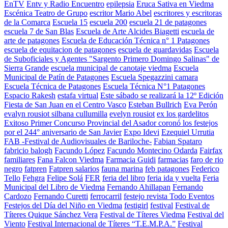
EnTV
Entv y Radio Encuentro
epilepsia
Eruca Sativa en Viedma
Escénica Teatro de Grupo
escritor Mario Abel
escritores y escritoras
de la Comarca
Escuela 15
escuela 200
escuela 21 de patagones
escuela 7 de San Blas
Escuela de Arte Alcides Biagetti
escuela de
arte de patagones
Escuela de Educación Técnica n° 1 Patagones
escuela de equitacion de patagones
escuela de guardavidas
Escuela
de Suboficiales y Agentes "Sargento Primero Domingo Salinas" de
Sierra Grande
escuela municipal de canotaje viedma
Escuela
Municipal de Patín de Patagones
Escuela Spegazzini camara
Escuela Técnica de Patagones
Escuela Técnica N°1 Patagones
Espacio Rakesh
estafa virtual
Este sábado se realizará la 12º Edición
Fiesta de San Juan en el Centro Vasco
Esteban Bullrich
Eva Perón
evalyn rousiot silbana cullumilla
evelyn rousiot
ex los gardelitos
Exitoso Primer Concurso Provincial del Asador coronó los festejos
por el 244° aniversario de San Javier
Expo Idevi
Ezequiel Urrutia
FAB -Festival de Audiovisuales de Bariloche-
Fabian Spataro
fabricio balogh
Facundo López
Facundo Montecino Odarda
Fairfax
familiares
Fana Falcon Viedma
Farmacia Guidi
farmacias
faro de rio
negro
fatpren
Fatpren salarios
fauna marina
feb patagones
Federico
Tello
Fehgra
Felipe Solá
FER
feria del libro
feria ida y vuelta
Feria
Municipal del Libro de Viedma
Fernando Ahillapan
Fernando
Cardozo
Fernando Curetti
ferrocarril
festejo revista Todo Eventos
Festejos del Día del Niño en Viedma
festigirl
festival
Festival de
Títeres Quique Sánchez Vera
Festival de Títeres Viedma
Festival del
Viento
Festival Internacional de Títeres “T.E.M.P.A.”
Festival