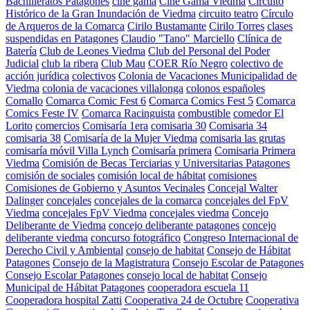
Bachilleratos Patagones
cine gama
Cine Gama Viedma
Circuito
Histórico de la Gran Inundación de Viedma
circuito teatro
Círculo
de Arqueros de la Comarca
Cirilo Bustamante
Cirilo Torres
clases
suspendidas en Patagones
Claudio "Tano" Marciello
Clínica de
Batería
Club de Leones Viedma
Club del Personal del Poder
Judicial
club la ribera
Club Mau
COER Río Negro
colectivo de
acción jurídica
colectivos
Colonia de Vacaciones Municipalidad de
Viedma
colonia de vacaciones villalonga
colonos españoles
Comallo
Comarca Comic Fest 6
Comarca Comics Fest 5
Comarca
Comics Feste IV
Comarca Racinguista
combustible
comedor El
Lorito
comercios
Comisaría 1era
comisaria 30
Comisaria 34
comisaria 38
Comisaría de la Mujer Viedma
comisaria las grutas
comisaría móvil Villa Lynch
Comisaría primera
Comisaria Primera
Viedma
Comisión de Becas Terciarias y Universitarias Patagones
comisión de sociales
comisión local de hábitat
comisiones
Comisiones de Gobierno y Asuntos Vecinales
Concejal Walter
Dalinger
concejales
concejales de la comarca
concejales del FpV
Viedma
concejales FpV Viedma
concejales viedma
Concejo
Deliberante de Viedma
concejo deliberante patagones
concejo
deliberante viedma
concurso fotográfico
Congreso Internacional de
Derecho Civil y Ambiental
consejo de habitat
Consejo de Hábitat
Patagones
Consejo de la Magistratura
Consejo Escolar de Patagones
Consejo Escolar Patagones
consejo local de habitat
Consejo
Municipal de Hábitat Patagones
cooperadora escuela 11
Cooperadora hospital Zatti
Cooperativa 24 de Octubre
Cooperativa