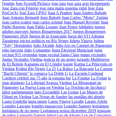
Quintin
Jose Scorolli Pichuco
jose zara
jose zara acto bicentenario
Jose Zara con Frigerio
jose zara maria eugenia vidal
Jose Zara
ProCreAr
José Zara UPSO
Juan A Pradere
Juan Andres Balogh
Juan Antonio Bernardi
Juan Balogh
Juan Carlos "Mono" Zuniga
juan carlos scalesi
juan carlos schmid
Juan Manuel Reverter
Juan
Pablo Barreno
Juan Pablo Lozano
Juan Ponce
jubilados
juegos
adultos mayores
Juegos Bonaerenses 2017
Juegos Bonaerenses
Patagones 2026
Juegos de la Araucanía
Jueza del STJ Adriana
Zaratiegui
juicios políticos en Río Negro
Julieta Vinaya
Julieta
“Toly” Hernández
Julio Alcalde
Julio Aro en Carmen de Patagones
julio barcena
Julio Costantino
Junta Electoral Municipal
junta
vecinal 915 viviendas
junta vecinal Santa Clara
juntas vecinales
Juntas Vecinales Viedma
justicia de rio negro
juzgado Multifueros
de El Bolsón
Kapanga en El Cóndor
karate
Karina La Princesita en
Viedma
Kolina Río Negro
La 25
La Baliza
La Bancaria
La Casona
“Bachi Chironi”
la comarca
La Doble G
La Escuela Cardenal
Cagliero celebró sus 75 año
la esquina bar
La Fondue
La Forlan
la
juan domingo
La Libertad Avanza Viedma
La Mississippi en
Patagones
La Nueva Luna en Viedma
La Trochita de Jacobacci
labor parlamentaria
lago Escondido
Las Grutas
Las Manos de
Filippi en Viedma
Las Nenas de Sandro
las pastillas del abuelo
Laura Guidolin
laura ramos
Laura Vinaya
Lavalle
Lazaro Artola
Leandro Lascano
leandro massaccesi
Leandro Santoro
legislatura
legislatura de rio negro
Legislatura sesion diciembre 2019
lenguaje
de señas
Leonardo Sarquis
lethal
Ley de Aborto
Ley de Concursos