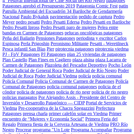
4° Festival Internacional de Cine Social del Río Negro
patagones
Patagones aprobó el Presupuesto 2019
Patagonia Comic Fest
patin
Patrulla Ambiental del Escuadrón 34 Bariloche de Gendarmería
Nacional
Paulo Bykaluk
pavimentación
pedido de captura
Pedro
Meyer
pedro pesatti
Pedro Pesatti Edersa
Pedro Pesatti en Bariloche
Pedro Pesatti Ipross
Pedro Pesatti paro de mujeres
Pelea entre
bandas en Carmen de Patagones
pelucas oncológicas patagones
Peña del Bailarin
Pensiones Patagones
periodista y escritor Carlos
Espinosa
Perla Prigoshin
Peronismo Militante
Pesatti - Weretilneck
Pesca infantil San Blas
Pier
pirotecnia patagones
pirotecnia viedma
PJ - FpV Patagones
PJ Patagones
plan 25 viviendas de patagones
Plan Castello
Plan Fines en Cagliero
plaza alsina
plaza Lacarra de
Carmen de Patagones
Plazoleta del Pescador Deportivo
Pocho León
Poder Judicial de General Roca
Poder Judicial de Río Negro
Poder
Judicial de Roca
Poder Judicial Viedma
policía
policia comunal
Policía Comunal
Policia Comunal de Carmen de Patagones
Policía
Comunal de Patagones
policia comunal patagones
policia de el
cóndor
policia de patagones
policia de rio negr
policia de rio negro
policias maragatos
Por Alejandro Assis - Presidente del Centro de
Inversión y Desarrollo Patagónico — CIDP
Portal de Servicios de
Viedma
Pre-cooperativa de la Chacra Spegazzini
Prefectura
Patagones
prensa charla
primer calefón solar en Viedma
Primer
encuentro de “Mujeres y Economía Social”
Primera Feria del
Regalo
Primera fiesta de la Cerveza Artesana de Viedma
PRO Río
Negro
Procrear
programa "Un Lote
Programa Acompañar
Programa