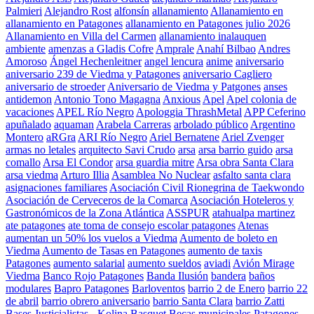
Palmieri
Alejandro Rost
alfonsín
allanamiento
Allanamiento en
allanamiento en Patagones
allanamiento en Patagones julio 2026
Allanamiento en Villa del Carmen
allanamiento inalauquen
ambiente
amenzas a Gladis Cofre
Amprale
Anahí Bilbao
Andres
Amoroso
Ángel Hechenleitner
angel lencura
anime
aniversario
aniversario 239 de Viedma y Patagones
aniversario Cagliero
aniversario de stroeder
Aniversario de Viedma y Patgones
anses
antidemon
Antonio Tono Magagna
Anxious
Apel
Apel colonia de
vacaciones
APEL Río Negro
Apologgia ThrashMetal
APP Ceferino
apuñalado
aquaman
Arabela Carreras
arbolado público
Argentino
Montero
aRGra
ARI Río Negro
Ariel Bernatene
Ariel Zvenger
armas no letales
arquitecto Savi Crudo
arsa
arsa barrio guido
arsa
comallo
Arsa El Condor
arsa guardia mitre
Arsa obra Santa Clara
arsa viedma
Arturo Illia
Asamblea No Nuclear
asfalto santa clara
asignaciones familiares
Asociación Civil Rionegrina de Taekwondo
Asociación de Cerveceros de la Comarca
Asociación Hoteleros y
Gastronómicos de la Zona Atlántica
ASSPUR
atahualpa martinez
ate patagones
ate toma de consejo escolar patagones
Atenas
aumentan un 50% los vuelos a Viedma
Aumento de boleto en
Viedma
Aumento de Tasas en Patagones
aumento de taxis
Patagones
aumento salarial
aumento sueldos
aviadi
Avión Mirage
Viedma
Banco Rojo Patagones
Banda Ilusión
bandera
baños
modulares
Bapro Patagones
Barloventos
barrio 2 de Enero
barrio 22
de abril
barrio obrero aniversario
barrio Santa Clara
barrio Zatti
Bases Justicialistas - Kolina
Basquet
Becas municipales Patagones