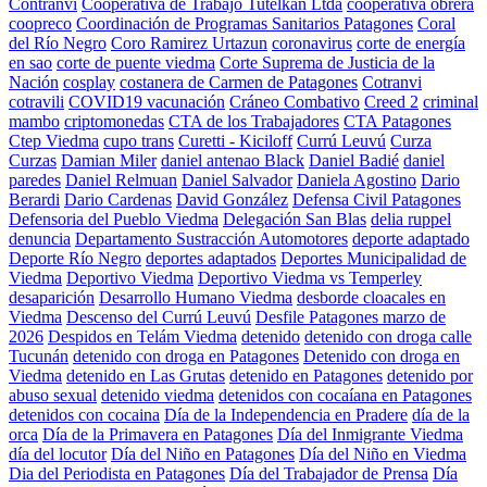
Contranvi
Cooperativa de Trabajo Tutelkan Ltda
cooperativa obrera
coopreco
Coordinación de Programas Sanitarios Patagones
Coral
del Río Negro
Coro Ramirez Urtazun
coronavirus
corte de energía
en sao
corte de puente viedma
Corte Suprema de Justicia de la
Nación
cosplay
costanera de Carmen de Patagones
Cotranvi
cotravili
COVID19 vacunación
Cráneo Combativo
Creed 2
criminal
mambo
criptomonedas
CTA de los Trabajadores
CTA Patagones
Ctep Viedma
cupo trans
Curetti - Kiciloff
Currú Leuvú
Curza
Curzas
Damian Miler
daniel antenao Black
Daniel Badié
daniel
paredes
Daniel Relmuan
Daniel Salvador
Daniela Agostino
Dario
Berardi
Dario Cardenas
David González
Defensa Civil Patagones
Defensoria del Pueblo Viedma
Delegación San Blas
delia ruppel
denuncia
Departamento Sustracción Automotores
deporte adaptado
Deporte Río Negro
deportes adaptados
Deportes Municipalidad de
Viedma
Deportivo Viedma
Deportivo Viedma vs Temperley
desaparición
Desarrollo Humano Viedma
desborde cloacales en
Viedma
Descenso del Currú Leuvú
Desfile Patagones marzo de
2026
Despidos en Telám Viedma
detenido
detenido con droga calle
Tucunán
detenido con droga en Patagones
Detenido con droga en
Viedma
detenido en Las Grutas
detenido en Patagones
detenido por
abuso sexual
detenido viedma
detenidos con cocaíana en Patagones
detenidos con cocaina
Día de la Independencia en Pradere
día de la
orca
Día de la Primavera en Patagones
Día del Inmigrante Viedma
día del locutor
Día del Niño en Patagones
Día del Niño en Viedma
Dia del Periodista en Patagones
Día del Trabajador de Prensa
Día