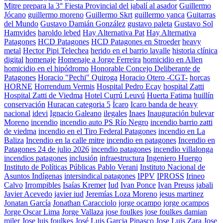
Mitre prepara la 3° Fiesta Provincial del jabalí al asador
Guillermo
Jócano
guillermo moreno
Guillermo Skrt
guillermo yanca
Guitarras
del Mundo
Gustavo Damián González
gustavo paleta
Gustavo Sol
Hamvides
haroldo lebed
Hay Alternativa Pat
Hay Alternativa
Patagones
HCD Patagones
HCD Patagones en Stroeder
heavy
metal
Hector Pipi Telechea
herido en el barrio lavalle
historia clínica
digital
homenaje
Homenaje a Jorge Ferreira
homicidio en Allen
homicidio en el hipódromo
Honorable Concejo Deliberante de
Patagones
Horacio "Pechi" Quiroga
Horacio Otero -CGT-
horcas
HORNE
Horrendum Vermis
Hospital Pedro Ecay
hospital Zatti
Hospital Zatti de Viedma
Hotel Currú Leuvú
Huerta Fatima
huillín
conservación
Huracan categoria 5
Ícaro
Icaro banda de heavy
nacional
idevi
Ignacio Galeano
ilegales
Inaes
Inauguración bulevar
Moreno
incendio
incendio auto PS Río Negro
incendio barrio zatti
de viedma
incendio en el Tiro Federal Patagones
incendio en La
Baliza
Incendio en la calle mitre
incendio en patagones
Incendio en
Patagones 24 de julio 2026
incendio patagones
incendio villalonga
incendios patagones
inclusión
infraestructura
Ingeniero Huergo
Instituto de Políticas Públicas Pablo Verani
Instituto Nacional de
Asuntos Indígenas
intersindical patagones
IPPV
IPROSS
Irineo
Calvo
Irrompibles
Isaías Kremer
Iud
Ivan Ponce
Ivan Preuss
jabali
Javier Acevedo
javier iud
Jeremías Loza Moreno
jesus martinez
Jonatan García
Jonathan Caracciolo
jorge ocampo
jorge ocampos
Jorge Oscar Lima
Jorge Vallaza
jose foulkes
jose foulkes damian
miler
Jose luis foulkes
José Luis Garcia Pinasco
Jose Luis Zara
Jose