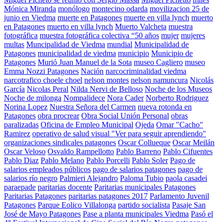
Mónica Miranda
monólogo
montecino odarda
movilizacion 25 de
junio en Viedma
muerte en Patagones
muerte en villa lynch
muerto
en Patagones
muerto en villa lynch
Muerto Valcheta
muestra
fotográfica
muestra fotográfica colectiva “50 años
mujer
mujeres
multas
Muncipalidad de Viedma
mundial
Municipalidad de
Patagones
municipalidad de viedma
municipio
Municipio de
Patagones
Murió Juan Manuel de la Sota
museo Cagliero
museo
Emma Nozzi Patagones
Nación
narcocriminalidad viedma
narcotrafico choele choel
nelson montes
nelson namuncura
Nicolás
García
Nicolas Peral
Nilda Nervi de Belloso
Noche de los Museos
Noche de milonga
Nompalidece
Nora Cader
Norberto Rodriguez
Norina Lopez
Nuestra Señora del Carmen
nueva rotonda en
Patagones
obra procrear
Obra Social Unión Personal
obras
paralizadas
Oficina de Empleo Municipal
Ojeda
Omar "Cacho"
Ramirez
operativo de salud visual "Ver para seguir aprendiendo"
organizaciones sindicales patagones
Oscar Collueque
Oscar Meilán
Oscar Veloso
Osvaldo Rampellotto
Pablo Barreno
Pablo Cifuentes
Pablo Diaz
Pablo Melano
Pablo Porcelli
Pablo Soler
Pago de
salarios empleados públicos
pago de salarios patagones
pago de
salarios río negro
Palmieri Alejandro
Paloma Tubio
paola casadei
paraepade
paritarias docente
Paritarias municipales Patagones
Paritarias Patagones
paritarias patagones 2017
Parlamento Juvenil
Patagones
Parque Eolico Villalonga
partido socialista
Pasaje San
José de Mayo Patagones
Pase a planta municipales Viedma
Pasó el