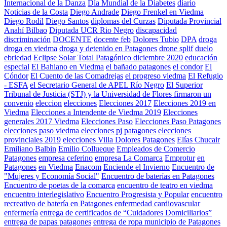
Internacional de la Danza
Día Mundial de la Diabetes
diario
Noticias de la Costa
Diego Andrade
Diego Frenkel en Viedma
Diego Rodil
Diego Santos
diplomas del Curzas
Diputada Provincial
Anahí Bilbao
Diputada UCR Rio Negro
discapacidad
discriminación
DOCENTE
docente feb
Dolores Tubio
DPA
droga
droga en viedma
droga y detenido en Patagones
drone splif
duelo
ebriedad
Eclipse Solar Total Patagónico diciembre 2020
educación
especial
El Bahiano en Viedma
el bañado patagones
el condor
El
Cóndor
El Cuento de las Comadrejas
el progreso viedma
El Refugio
- ESFA
el Secretario General de APEL Río Negro
El Superior
Tribunal de Justicia (STJ) y la Universidad de Flores firmaron un
convenio
eleccion
elecciones
Elecciones 2017
Elecciones 2019 en
Viedma
Elecciones a Intendente de Viedma 2019
Elecciones
generales 2017 Viedma
Elecciones Paso
Elecciones Paso Patagones
elecciones paso viedma
elecciones pj patagones
elecciones
provinciales 2019
elecciones Villa Dolores Patagones
Elías Chucair
Emiliano Balbin
Emilio Collueque
Empleados de Comercio
Patagones
empresa ceferino
empresa La Comarca
Emprotur
en
Patagones
en Viedma
Enacom
Enciende el Invierno
Encuentro de
"Mujeres y Economía Social"
Encuentro de baterías en Patagones
Encuentro de poetas de la comarca
encuentro de teatro en viedma
encuentro interlegislativo
Encuentro Progresista y Popular
encuentro
recreativo de batería en Patagones
enfermedad cardiovascular
enfermería
entrega de certificados de “Cuidadores Domiciliarios”
entrega de papas patagones
entrega de ropa municipio de Patagones