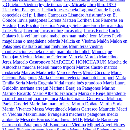
y Quiebras Viedma
ley de tierras
Ley Micaela
libro
libro 1979
Licitación Patagones
Licitaciones escuela Laguna Grande
liga de
concejales del pj
Liliana Campazzo
Lisandro Aristimuño en El
Cóndor
lluvia patagones
Lorena Matzen
Lorihen
Los Plameras en
Viedma
Los Pocitos
Los ríos Negro y Sella quedaron hermanados
Lotes Sosa
Lovorne
lucas muñoz
lucas pica
Lucas Roche
Lucio
Gálatro
luis vel
luminaria
mabel guzman
mabel leon
Macos Pavlin
magdalena o
magdalena odarda
Malicia en Viedma
Malón
Malon en
Patagones
maltrato animal
malvinas
Mamiferas viedma
manifestacion escuela de arte
maniobra heimlich
Manos que
Trabajan Viedma
Maraton Ceferino
Marcela Morelo
Marcelino
Jerez
Marcelo Castronovo
MARCELO HONCHARUK
Marcha de
Antorchas
marcha federal
marco tripodi
Marcos Castro
marcos
madarieta
Marcos Madarietta
Marcos Perez
María Ciccone
Maria
Ciccone Patagones
Maria Ciccone reelecta
maria delia ruppel
Maria
Emilia Soria
María Eugenia Vidal
maría inés grandoso
María Laura
Guidolin
mariana arregui
Mariana Baraj en Patagones
Marino
Marino Ricardo
Mario Alberto Francioni
Mario de Rege Intendente
mario franccioni
mario guanca
Mario Guanca Genoveva Molinari
Paola Casadei
Mario Ian
marta milesi
Martín Doñate
Martin Soria
Martin Vivanco
Massa Weretilneck
Matías Carrasco
Mauricio Macri
en Viedma
Maximiliano Evangelisti
mecheras patagones
medio
ambiente
Mesa de Barrios Populares - MTE
Metal de Barrio en
Carmen de Patagones
Mi Bandera de Viedma
Miguel Angel Flores
Miguel Picheto se reunió con Sergio Massa
Miguel Pichetto
miles