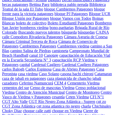
becas patagones
Bettina Paez
biblioteca pablo neruda
Biblioteca
Teatral de la sala El Tubo
bloque Cambiemos Patagones
bloque
frente para la victoria patagones
bloque PJ Patagones
Bloque UCR
Bloque Unión por Patagones
bloque Vamos con Todos
Boinas
Blancas
boleto de colectivo
Boleto Estudiantil Patagones
Bomberos
San Javier
bomberos viedma
bono-paritarias
Brigada Rural de Río
Colorado
Buscando nuevos talentos
búsqueda
búsquedas
CAINA
calle Comodoro Rivadavia Patagones
Cámara Agraria de Conesa
Cámara Criminal Tercera de Roca
Cámara de Comercio de
Patagones
Cambiemos Patagones
Cambiemos viedma
camino a San
Blas
camino Salina de Piedras
camioneta
Campeonato Mundial de
Beach Handball
canal 10
Canotaje
capacitación de Educación Vial
en la Escuela Secundaria N° 3
capacitación RCP Viedma y
Patagones
capital
Cardenal Cagliero
Cardenal Cagliero Patagones
carlos Balogh
Carlos Espinosa
Casa de Abrigo Patagones
Casa
Peronista
casa viedma
Caso Solano
casona bachi chironi
Catamaran
caza de jabali en patagones
caza plaguicida de chancho jabali
cazadores
Ceferino Namuncurá
CEM 4
Cementerio Viedma
cementos del sur
Censo de mascotas Viedma
Censo poblacional
Viedma
Centro de Atención Municipal
Centro de Monitoreo
Centro
Vasco de Viedma y Patagones
cesantía
Cetep Viedma
CFI N°1
CGT Alto Valle
CGT Río Negro Zona Atlántica - Supren
cgt zo
CGT Zona Atlántica
cgt zona atlantica rio negro
charla
Chichinales
Choky Diaz
choque calle zatti
choque en Viedma
Cierre de