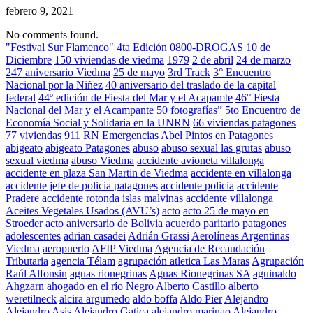
febrero 9, 2021
No comments found.
"Festival Sur Flamenco" 4ta Edición
0800-DROGAS
10 de
Diciembre
150 viviendas de viedma
1979
2 de abril
24 de marzo
247 aniversario Viedma
25 de mayo
3rd Track
3° Encuentro
Nacional por la Niñez
40 aniversario del traslado de la capital
federal
44º edición de Fiesta del Mar y el Acapamte
46° Fiesta
Nacional del Mar y el Acampante
50 fotografías”
5to Encuentro de
Economía Social y Solidaria en la UNRN
66 viviendas patagones
77 viviendas
911 RN Emergencias
Abel Pintos en Patagones
abigeato
abigeato Patagones
abuso
abuso sexual las grutas
abuso
sexual viedma
abuso Viedma
accidente avioneta villalonga
accidente en plaza San Martin de Viedma
accidente en villalonga
accidente jefe de policia patagones
accidente policia
accidente
Pradere
accidente rotonda islas malvinas
accidente villalonga
Aceites Vegetales Usados (AVU’s)
acto
acto 25 de mayo en
Stroeder
acto aniversario de Bolivia
acuerdo paritario patagones
adolescentes
adrian casadei
Adrián Grassi
Aerolíneas Argentinas
Viedma
aeropuerto
AFIP Viedma
Agencia de Recaudación
Tributaria
agencia Télam
agrupación atletica Las Maras
Agrupación
Raúl Alfonsin
aguas rionegrinas
Aguas Rionegrinas SA
aguinaldo
Ahgzarn
ahogado en el río Negro
Alberto Castillo
alberto
weretilneck
alcira argumedo
aldo boffa
Aldo Pier
Alejandro
Alejandro Asis
Alejandro Gatica
alejandro marinao
Alejandro