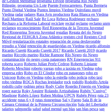
de Gestión Menstrual
programa Envion
programa Río Negro
Bilingüe.
programa Un Lote
Puente Ferrocarretero.
Punta Bermeja
Punto Digital Viedma
Puntos limpios Viedma
Quirofano movil
Viedma
radar
radares
Rara Avis productora
Rata Blanca en Viedma
Raúl Martinez
Raúl Sale
Re Loca
Rebeca Rodriguez
rechazo
Rechazo a la Reforma Laboral
reciclaje
recital
reclamo
reclamo unrn
reclamos
reconocimiento
Red Rionegrina de la Tercera Juventud
Red Rionegrina Tercera Juventud
regalías
Regata del río Negro
Regional de FEHGRA Zona Atlántica
registro civil
Registro Civil
Móvil
regularización estatales
reparación de zona desfavorable
repudio a Vidal
retención de guardavidas en Viedma
ricardo alfonsin
Ricardo Curetti
Ricardo Curetti 2017
Ricardo Curetti 2019
ricardo
marino
Riccrdo marino
Richie Ramone
Río Negro
río Negro
contaminación
río negro costa patagones
RN Emergencias 911
roberta scavo
Roberto Julían Peréz Cedron
Roberto Lipiante
Roberto Meschini
roberto vargas
robo a taxista en Viedma
robo
empresa edes
Robo en El Cóndor
robo en patagones
robo en
Unicoop
Robo en Viedma
robo la estrella
robo policia
robo taxi
robo viedma
ROCA
Rochas legislador
rock
rodolfo
Rodolfo Artola
rodolfo cufre
rodrigo pérez
Rody Cufre
Rogelio Frigerio en Viedma
roger garcia
Roky Aguirre
Rolando Arrizabalaga
Rubén "Cuniyo"
Maglione
Rubén López
Ruben Molina UPCN
Rubén Pérez
ruta 23
accidente
rutas 6 y 8
rutas rionegrinas
Sal y Fuego
Sala B de la
Cámara Criminal de la Primera Circunscripción
Sala del Libertador
salarios
salmonella
salud
salud mental
san blas
san blas pesca
san