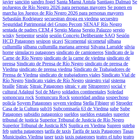
javier
sanción
sandro fogel
Santa Mamá Antula
Santiago Dalmaú
Se
poJuegos de Río Negro 2026 para personas mayores
Se ponen en
marcha los Juegos de Río Negro 2026 para personas mayores
Sebastián Rodriguez
secuestran droga en viedma
secuestro
Seguridad Patrimonial del Grupo Pecom
SENAF Río Negro
sentada de padres CEM 4
Sergio Massa
Sergio Palazzo
sergio
wisky
Serpentor
sesión
sesión Concejo Deliberante SAO
Sesión
HCD Patagones
sesipon
sicavi
Sicomental
sicometal
silbana
cullumilla
silbana cullumilla mariana arregui
Silvana Larralde
silvia
horne
simulacro patagones
sindicato de camioneros
Sindicato de la
Carne de Río Negro
sindicato de la carne de viedma
sindicato de
prensa
Sindicato de Prensa de Río Negro
sindicato de prensa de
Viedma
sindicato de prensa viedma
Sindicato de Trabajadores de
Prensa de Viedma
sindicato de trabajadores viales
Sindicato Vial de
Río Negro
Sindicato viales de Río Negro
siniestro vial
sistema
braille
Sitraic
Sitraic Patagones
sitraic y ate
Sitraprenvi
social y
cultural Adalquí
Sol de Mayo
soldados continentales
Soledad
somoncura rock
Somuncura Rock
sonoridad andina
sospechoso
policía
Soyem Patagones
soyem viedma
Stella Fibiger
stj
Stroeder
Casa de la Cultura
sub16
Subcomisaría 63 de Viedma
sube
Sube
Patagones
subsidio patagonico
sueldos
sueldos estatales
superior
tribunal de justicia
Superior Tribunal de Justicia de Río Negro
Superior Tribunal de Justicia RN
Suplica en Viedma
Supren
suteba
feb
suteba patagones
tarifa de taxis
Tarifa de taxis Patagones
Tasas
Municipales Viedma
taser
taxis
taxis patagones
teatro el tubo
teatro