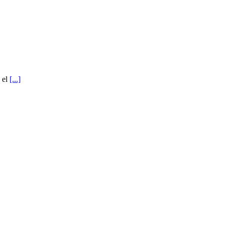
n el
[...]