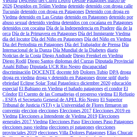
Viedma
Descenso del Currú Leuvú
Desfile Patagones marzo de
2026
Despidos en Telám Viedma
detenido
detenido con droga calle
Tucunán
detenido con droga en Patagones
Detenido con droga en
Viedma
detenido en Las Grutas
detenido en Patagones
detenido por
abuso sexual
detenido viedma
detenidos con cocaíana en Patagones
detenidos con cocaina
Día de la Independencia en Pradere
día de la
orca
Día de la Primavera en Patagones
Día del Inmigrante Viedma
día del locutor
Día del Niño en Patagones
Día del Niño en Viedma
Dia del Periodista en Patagones
Día del Trabajador de Prensa
Día
Internacional de la Danza
Día Mundial de la Diabetes
diario
Noticias de la Costa
Diego Andrade
Diego Frenkel en Viedma
Diego Rodil
Diego Santos
diplomas del Curzas
Diputada Provincial
Anahí Bilbao
Diputada UCR Rio Negro
discapacidad
discriminación
DOCENTE
docente feb
Dolores Tubio
DPA
droga
droga en viedma
droga y detenido en Patagones
drone splif
duelo
ebriedad
Eclipse Solar Total Patagónico diciembre 2020
educación
especial
El Bahiano en Viedma
el bañado patagones
el condor
El
Cóndor
El Cuento de las Comadrejas
el progreso viedma
El Refugio
- ESFA
el Secretario General de APEL Río Negro
El Superior
Tribunal de Justicia (STJ) y la Universidad de Flores firmaron un
convenio
eleccion
elecciones
Elecciones 2017
Elecciones 2019 en
Viedma
Elecciones a Intendente de Viedma 2019
Elecciones
generales 2017 Viedma
Elecciones Paso
Elecciones Paso Patagones
elecciones paso viedma
elecciones pj patagones
elecciones
provinciales 2019
elecciones Villa Dolores Patagones
Elías Chucair