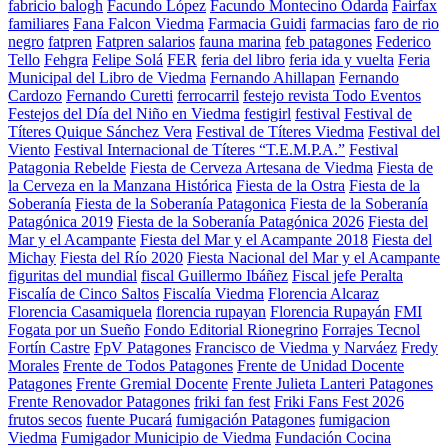
fabricio balogh
Facundo López
Facundo Montecino Odarda
Fairfax
familiares
Fana Falcon Viedma
Farmacia Guidi
farmacias
faro de rio
negro
fatpren
Fatpren salarios
fauna marina
feb patagones
Federico
Tello
Fehgra
Felipe Solá
FER
feria del libro
feria ida y vuelta
Feria
Municipal del Libro de Viedma
Fernando Ahillapan
Fernando
Cardozo
Fernando Curetti
ferrocarril
festejo revista Todo Eventos
Festejos del Día del Niño en Viedma
festigirl
festival
Festival de
Títeres Quique Sánchez Vera
Festival de Títeres Viedma
Festival del
Viento
Festival Internacional de Títeres “T.E.M.P.A.”
Festival
Patagonia Rebelde
Fiesta de Cerveza Artesana de Viedma
Fiesta de
la Cerveza en la Manzana Histórica
Fiesta de la Ostra
Fiesta de la
Soberanía
Fiesta de la Soberanía Patagonica
Fiesta de la Soberanía
Patagónica 2019
Fiesta de la Soberanía Patagónica 2026
Fiesta del
Mar y el Acampante
Fiesta del Mar y el Acampante 2018
Fiesta del
Michay
Fiesta del Río 2020
Fiesta Nacional del Mar y el Acampante
figuritas del mundial
fiscal Guillermo Ibáñez
Fiscal jefe Peralta
Fiscalía de Cinco Saltos
Fiscalía Viedma
Florencia Alcaraz
Florencia Casamiquela
florencia rupayan
Florencia Rupayán
FMI
Fogata por un Sueño
Fondo Editorial Rionegrino
Forrajes Tecnol
Fortín Castre
FpV Patagones
Francisco de Viedma y Narváez
Fredy
Morales
Frente de Todos Patagones
Frente de Unidad Docente
Patagones
Frente Gremial Docente
Frente Julieta Lanteri Patagones
Frente Renovador Patagones
friki fan fest
Friki Fans Fest 2026
frutos secos
fuente Pucará
fumigación Patagones
fumigacion
Viedma
Fumigador Municipio de Viedma
Fundación Cocina