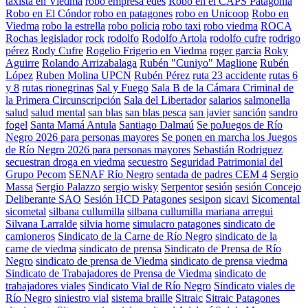
taxista en Viedma
robo empresa edes
Robo en el CAPS Patagonia
Robo en El Cóndor
robo en patagones
robo en Unicoop
Robo en
Viedma
robo la estrella
robo policia
robo taxi
robo viedma
ROCA
Rochas legislador
rock
rodolfo
Rodolfo Artola
rodolfo cufre
rodrigo
pérez
Rody Cufre
Rogelio Frigerio en Viedma
roger garcia
Roky
Aguirre
Rolando Arrizabalaga
Rubén "Cuniyo" Maglione
Rubén
López
Ruben Molina UPCN
Rubén Pérez
ruta 23 accidente
rutas 6
y 8
rutas rionegrinas
Sal y Fuego
Sala B de la Cámara Criminal de
la Primera Circunscripción
Sala del Libertador
salarios
salmonella
salud
salud mental
san blas
san blas pesca
san javier
sanción
sandro
fogel
Santa Mamá Antula
Santiago Dalmaú
Se poJuegos de Río
Negro 2026 para personas mayores
Se ponen en marcha los Juegos
de Río Negro 2026 para personas mayores
Sebastián Rodriguez
secuestran droga en viedma
secuestro
Seguridad Patrimonial del
Grupo Pecom
SENAF Río Negro
sentada de padres CEM 4
Sergio
Massa
Sergio Palazzo
sergio wisky
Serpentor
sesión
sesión Concejo
Deliberante SAO
Sesión HCD Patagones
sesipon
sicavi
Sicomental
sicometal
silbana cullumilla
silbana cullumilla mariana arregui
Silvana Larralde
silvia horne
simulacro patagones
sindicato de
camioneros
Sindicato de la Carne de Río Negro
sindicato de la
carne de viedma
sindicato de prensa
Sindicato de Prensa de Río
Negro
sindicato de prensa de Viedma
sindicato de prensa viedma
Sindicato de Trabajadores de Prensa de Viedma
sindicato de
trabajadores viales
Sindicato Vial de Río Negro
Sindicato viales de
Río Negro
siniestro vial
sistema braille
Sitraic
Sitraic Patagones