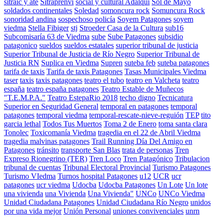
sitraic y ate
Sitraprenvi
social y cultural Adalquí
Sol de Mayo
soldados continentales
Soledad
somoncura rock
Somuncura Rock
sonoridad andina
sospechoso policía
Soyem Patagones
soyem
viedma
Stella Fibiger
stj
Stroeder Casa de la Cultura
sub16
Subcomisaría 63 de Viedma
sube
Sube Patagones
subsidio
patagonico
sueldos
sueldos estatales
superior tribunal de justicia
Superior Tribunal de Justicia de Río Negro
Superior Tribunal de
Justicia RN
Suplica en Viedma
Supren
suteba feb
suteba patagones
tarifa de taxis
Tarifa de taxis Patagones
Tasas Municipales Viedma
taser
taxis
taxis patagones
teatro el tubo
teatro en Valcheta
teatro
españa
teatro españa patagones
Teatro Estable de Muñecos
"T.E.M.P.A."
Teatro EstepaRio 2018
techo digno
Tecnicatura
Superior en Seguridad General
temporal en patagones
temporal
patagones
temporal viedma
temporal-rescate-nieve-reguión
TEP
tito
garcia lethal
Todos Tus Muertos
Toma 2 de Enero
toma santa clara
Tonolec
Toxicomanía Viedma
tragedia en el 22 de Abril Viedma
tragedia malvinas patagones
Trail Running Día Del Amigo en
Patagones
tránsito
transporte San Blas
trata de personas
Tren
Expreso Rionegrino (TER)
Tren Loco
Tren Patagónico
Tribulacion
tribunal de cuentas
Tribunal Electoral Provincial
Turismo Patagones
Turismo VIedma
Turnos hospital Patagones
u12
UCR
ucr
patagones
ucr viedma
Udocba
Udocba Patagones
Un Lote
Un lote
una vivienda
una Vivienda
Una Vivienda"
UNCo
UNCo Viedma
Unidad Ciudadana Patagones
Unidad Ciudadana Río Negro
unidos
por una vida mejor
Unión Personal
uniones convivenciales
unrn