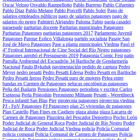
Oscar Veloso
Osvaldo Rampellotto
Pablo Barreno
Pablo Cifuentes
Pablo Diaz
Pablo Melano
Pablo Porcelli
Pablo Soler
Pago de
salarios empleados públicos
pago de salarios patagones
pago de
salarios río negro
Palmieri Alejandro
Paloma Tubio
paola casadei
paraepade
paritarias docente
Paritarias municipales Patagones
Paritarias Patagones
paritarias patagones 2017
Parlamento Juvenil
Patagones
Parque Eolico Villalonga
partido socialista
Pasaje San
José de Mayo Patagones
Pase a planta municipales Viedma
Pasó el
4° Festival Internacional de Cine Social del Río Negro
patagones
Patagones aprobó el Presupuesto 2019
Patagonia Comic Fest
patin
Patrulla Ambiental del Escuadrón 34 Bariloche de Gendarmería
Nacional
Paulo Bykaluk
pavimentación
pedido de captura
Pedro
Meyer
pedro pesatti
Pedro Pesatti Edersa
Pedro Pesatti en Bariloche
Pedro Pesatti Ipross
Pedro Pesatti paro de mujeres
Pelea entre
bandas en Carmen de Patagones
pelucas oncológicas patagones
Peña del Bailarin
Pensiones Patagones
periodista y escritor Carlos
Espinosa
Perla Prigoshin
Peronismo Militante
Pesatti - Weretilneck
Pesca infantil San Blas
Pier
pirotecnia patagones
pirotecnia viedma
PJ - FpV Patagones
PJ Patagones
plan 25 viviendas de patagones
Plan Castello
Plan Fines en Cagliero
plaza alsina
plaza Lacarra de
Carmen de Patagones
Plazoleta del Pescador Deportivo
Pocho León
Poder Judicial de General Roca
Poder Judicial de Río Negro
Poder
Judicial de Roca
Poder Judicial Viedma
policía
Policía Comunal
policia comunal
Policia Comunal de Carmen de Patagones
Policía
Comunal de Patagones
policia comunal patagones
policia de el