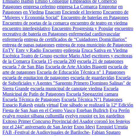
Emiliano Balbin
Emilio Collueque
Empleados de Comercio
Patagones
empresa ceferino
empresa La Comarca
Emprotur
en
Patagones
en Viedma
Enacom
Enciende el Invierno
Encuentro de
"Mujeres y Economía Social"
Encuentro de baterías en Patagones
Encuentro de poetas de la comarca
encuentro de teatro en viedma
encuentro interlegislativo
Encuentro Progresista y Popular
encuentro
recreativo de batería en Patagones
enfermedad cardiovascular
enfermería
entrega de certificados de “Cuidadores Domiciliarios”
entrega de papas patagones
entrega de ropa municipio de Patagones
EnTV
Entv y Radio Encuentro
epilepsia
Eruca Sativa en Viedma
Escénica Teatro de Grupo
escritor Mario Abel
escritores y escritoras
de la Comarca
Escuela 15
escuela 200
escuela 21 de patagones
escuela 7 de San Blas
Escuela de Arte Alcides Biagetti
escuela de
arte de patagones
Escuela de Educación Técnica n° 1 Patagones
escuela de equitacion de patagones
escuela de guardavidas
Escuela
de Suboficiales y Agentes "Sargento Primero Domingo Salinas" de
Sierra Grande
escuela municipal de canotaje viedma
Escuela
Municipal de Patín de Patagones
Escuela Spegazzini camara
Escuela Técnica de Patagones
Escuela Técnica N°1 Patagones
Espacio Rakesh
estafa virtual
Este sábado se realizará la 12º Edición
Fiesta de San Juan en el Centro Vasco
Esteban Bullrich
Eva Perón
evalyn rousiot silbana cullumilla
evelyn rousiot
ex los gardelitos
Exitoso Primer Concurso Provincial del Asador coronó los festejos
por el 244° aniversario de San Javier
Expo Idevi
Ezequiel Urrutia
FAB -Festival de Audiovisuales de Bariloche-
Fabian Spataro