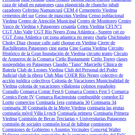
caza de jabali en patagones
caza plaguicida de chancho jabali
cazadores
Ceferino Namuncurá
CEM 4
Cementerio Viedma
cementos del sur
Censo de mascotas Viedma
Censo poblacional
Viedma
Centro de Atención Municipal
Centro de Monitoreo
Centro
Vasco de Viedma y Patagones
cesantía
Cetep Viedma
CFI N°1
CGT Alto Valle
CGT Río Negro Zona Atlántica - Supren
cgt zo
CGT Zona Atlántica
cgt zona atlantica rio negro
charla
Chichinales
Choky Diaz
choque calle zatti
choque en Viedma
Cierre de
Bachilleratos Patagones
cine gama
Cine Gama Viedma
Circuito
Histórico de la Gran Inundación de Viedma
circuito teatro
Círculo
de Arqueros de la Comarca
Cirilo Bustamante
Cirilo Torres
clases
suspendidas en Patagones
Claudio "Tano" Marciello
Clínica de
Batería
Club de Leones Viedma
Club del Personal del Poder
Judicial
club la ribera
Club Mau
COER Río Negro
colectivo de
acción jurídica
colectivos
Colonia de Vacaciones Municipalidad de
Viedma
colonia de vacaciones villalonga
colonos españoles
Comallo
Comarca Comic Fest 6
Comarca Comics Fest 5
Comarca
Comics Feste IV
Comarca Racinguista
combustible
comedor El
Lorito
comercios
Comisaría 1era
comisaria 30
Comisaria 34
comisaria 38
Comisaría de la Mujer Viedma
comisaria las grutas
comisaría móvil Villa Lynch
Comisaría primera
Comisaria Primera
Viedma
Comisión de Becas Terciarias y Universitarias Patagones
comisión de sociales
comisión local de hábitat
comisiones
Comisiones de Gobierno y Asuntos Vecinales
Concejal Walter
Dalinger
concejales
concejales de la comarca
concejales del FpV