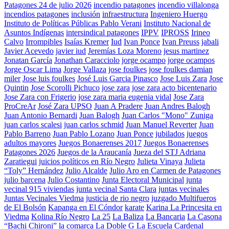
Patagones 24 de julio 2026
incendio patagones
incendio villalonga
incendios patagones
inclusión
infraestructura
Ingeniero Huergo
Instituto de Políticas Públicas Pablo Verani
Instituto Nacional de
Asuntos Indígenas
intersindical patagones
IPPV
IPROSS
Irineo
Calvo
Irrompibles
Isaías Kremer
Iud
Ivan Ponce
Ivan Preuss
jabali
Javier Acevedo
javier iud
Jeremías Loza Moreno
jesus martinez
Jonatan García
Jonathan Caracciolo
jorge ocampo
jorge ocampos
Jorge Oscar Lima
Jorge Vallaza
jose foulkes
jose foulkes damian
miler
Jose luis foulkes
José Luis Garcia Pinasco
Jose Luis Zara
Jose
Quintin
Jose Scorolli Pichuco
jose zara
jose zara acto bicentenario
Jose Zara con Frigerio
jose zara maria eugenia vidal
Jose Zara
ProCreAr
José Zara UPSO
Juan A Pradere
Juan Andres Balogh
Juan Antonio Bernardi
Juan Balogh
Juan Carlos "Mono" Zuniga
juan carlos scalesi
juan carlos schmid
Juan Manuel Reverter
Juan
Pablo Barreno
Juan Pablo Lozano
Juan Ponce
jubilados
juegos
adultos mayores
Juegos Bonaerenses 2017
Juegos Bonaerenses
Patagones 2026
Juegos de la Araucanía
Jueza del STJ Adriana
Zaratiegui
juicios políticos en Río Negro
Julieta Vinaya
Julieta
“Toly” Hernández
Julio Alcalde
Julio Aro en Carmen de Patagones
julio barcena
Julio Costantino
Junta Electoral Municipal
junta
vecinal 915 viviendas
junta vecinal Santa Clara
juntas vecinales
Juntas Vecinales Viedma
justicia de rio negro
juzgado Multifueros
de El Bolsón
Kapanga en El Cóndor
karate
Karina La Princesita en
Viedma
Kolina Río Negro
La 25
La Baliza
La Bancaria
La Casona
“Bachi Chironi”
la comarca
La Doble G
La Escuela Cardenal