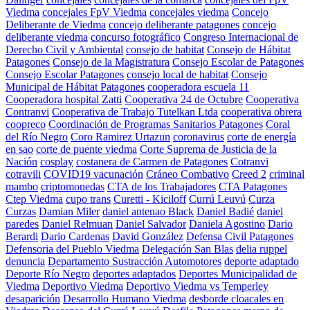
Viedma
concejales FpV Viedma
concejales viedma
Concejo
Deliberante de Viedma
concejo deliberante patagones
concejo
deliberante viedma
concurso fotográfico
Congreso Internacional de
Derecho Civil y Ambiental
consejo de habitat
Consejo de Hábitat
Patagones
Consejo de la Magistratura
Consejo Escolar de Patagones
Consejo Escolar Patagones
consejo local de habitat
Consejo
Municipal de Hábitat Patagones
cooperadora escuela 11
Cooperadora hospital Zatti
Cooperativa 24 de Octubre
Cooperativa
Contranvi
Cooperativa de Trabajo Tutelkan Ltda
cooperativa obrera
coopreco
Coordinación de Programas Sanitarios Patagones
Coral
del Río Negro
Coro Ramirez Urtazun
coronavirus
corte de energía
en sao
corte de puente viedma
Corte Suprema de Justicia de la
Nación
cosplay
costanera de Carmen de Patagones
Cotranvi
cotravili
COVID19 vacunación
Cráneo Combativo
Creed 2
criminal
mambo
criptomonedas
CTA de los Trabajadores
CTA Patagones
Ctep Viedma
cupo trans
Curetti - Kiciloff
Currú Leuvú
Curza
Curzas
Damian Miler
daniel antenao Black
Daniel Badié
daniel
paredes
Daniel Relmuan
Daniel Salvador
Daniela Agostino
Dario
Berardi
Dario Cardenas
David González
Defensa Civil Patagones
Defensoria del Pueblo Viedma
Delegación San Blas
delia ruppel
denuncia
Departamento Sustracción Automotores
deporte adaptado
Deporte Río Negro
deportes adaptados
Deportes Municipalidad de
Viedma
Deportivo Viedma
Deportivo Viedma vs Temperley
desaparición
Desarrollo Humano Viedma
desborde cloacales en