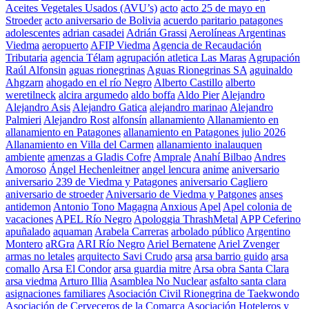
Aceites Vegetales Usados (AVU’s)
acto
acto 25 de mayo en
Stroeder
acto aniversario de Bolivia
acuerdo paritario patagones
adolescentes
adrian casadei
Adrián Grassi
Aerolíneas Argentinas
Viedma
aeropuerto
AFIP Viedma
Agencia de Recaudación
Tributaria
agencia Télam
agrupación atletica Las Maras
Agrupación
Raúl Alfonsin
aguas rionegrinas
Aguas Rionegrinas SA
aguinaldo
Ahgzarn
ahogado en el río Negro
Alberto Castillo
alberto
weretilneck
alcira argumedo
aldo boffa
Aldo Pier
Alejandro
Alejandro Asis
Alejandro Gatica
alejandro marinao
Alejandro
Palmieri
Alejandro Rost
alfonsín
allanamiento
Allanamiento en
allanamiento en Patagones
allanamiento en Patagones julio 2026
Allanamiento en Villa del Carmen
allanamiento inalauquen
ambiente
amenzas a Gladis Cofre
Amprale
Anahí Bilbao
Andres
Amoroso
Ángel Hechenleitner
angel lencura
anime
aniversario
aniversario 239 de Viedma y Patagones
aniversario Cagliero
aniversario de stroeder
Aniversario de Viedma y Patgones
anses
antidemon
Antonio Tono Magagna
Anxious
Apel
Apel colonia de
vacaciones
APEL Río Negro
Apologgia ThrashMetal
APP Ceferino
apuñalado
aquaman
Arabela Carreras
arbolado público
Argentino
Montero
aRGra
ARI Río Negro
Ariel Bernatene
Ariel Zvenger
armas no letales
arquitecto Savi Crudo
arsa
arsa barrio guido
arsa
comallo
Arsa El Condor
arsa guardia mitre
Arsa obra Santa Clara
arsa viedma
Arturo Illia
Asamblea No Nuclear
asfalto santa clara
asignaciones familiares
Asociación Civil Rionegrina de Taekwondo
Asociación de Cerveceros de la Comarca
Asociación Hoteleros y