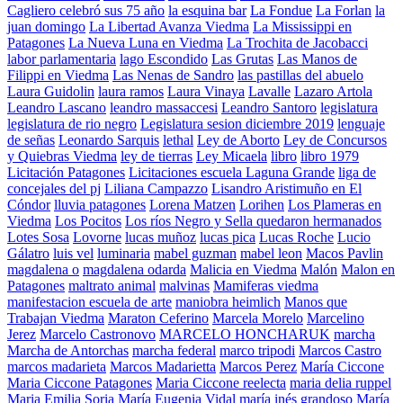
Cagliero celebró sus 75 año
la esquina bar
La Fondue
La Forlan
la
juan domingo
La Libertad Avanza Viedma
La Mississippi en
Patagones
La Nueva Luna en Viedma
La Trochita de Jacobacci
labor parlamentaria
lago Escondido
Las Grutas
Las Manos de
Filippi en Viedma
Las Nenas de Sandro
las pastillas del abuelo
Laura Guidolin
laura ramos
Laura Vinaya
Lavalle
Lazaro Artola
Leandro Lascano
leandro massaccesi
Leandro Santoro
legislatura
legislatura de rio negro
Legislatura sesion diciembre 2019
lenguaje
de señas
Leonardo Sarquis
lethal
Ley de Aborto
Ley de Concursos
y Quiebras Viedma
ley de tierras
Ley Micaela
libro
libro 1979
Licitación Patagones
Licitaciones escuela Laguna Grande
liga de
concejales del pj
Liliana Campazzo
Lisandro Aristimuño en El
Cóndor
lluvia patagones
Lorena Matzen
Lorihen
Los Plameras en
Viedma
Los Pocitos
Los ríos Negro y Sella quedaron hermanados
Lotes Sosa
Lovorne
lucas muñoz
lucas pica
Lucas Roche
Lucio
Gálatro
luis vel
luminaria
mabel guzman
mabel leon
Macos Pavlin
magdalena o
magdalena odarda
Malicia en Viedma
Malón
Malon en
Patagones
maltrato animal
malvinas
Mamiferas viedma
manifestacion escuela de arte
maniobra heimlich
Manos que
Trabajan Viedma
Maraton Ceferino
Marcela Morelo
Marcelino
Jerez
Marcelo Castronovo
MARCELO HONCHARUK
marcha
Marcha de Antorchas
marcha federal
marco tripodi
Marcos Castro
marcos madarieta
Marcos Madarietta
Marcos Perez
María Ciccone
Maria Ciccone Patagones
Maria Ciccone reelecta
maria delia ruppel
Maria Emilia Soria
María Eugenia Vidal
maría inés grandoso
María