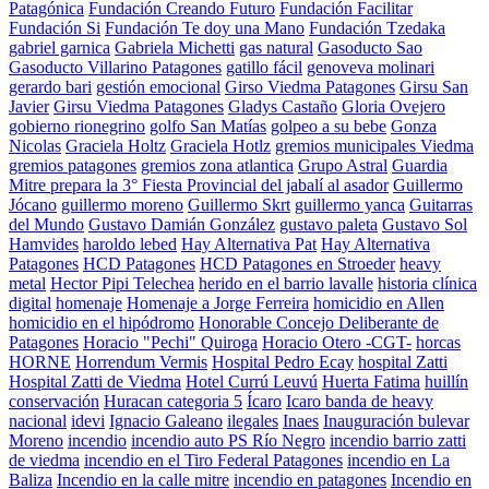
Patagónica
Fundación Creando Futuro
Fundación Facilitar
Fundación Si
Fundación Te doy una Mano
Fundación Tzedaka
gabriel garnica
Gabriela Michetti
gas natural
Gasoducto Sao
Gasoducto Villarino Patagones
gatillo fácil
genoveva molinari
gerardo bari
gestión emocional
Girso Viedma Patagones
Girsu San
Javier
Girsu Viedma Patagones
Gladys Castaño
Gloria Ovejero
gobierno rionegrino
golfo San Matías
golpeo a su bebe
Gonza
Nicolas
Graciela Holtz
Graciela Hotlz
gremios municipales Viedma
gremios patagones
gremios zona atlantica
Grupo Astral
Guardia
Mitre prepara la 3° Fiesta Provincial del jabalí al asador
Guillermo
Jócano
guillermo moreno
Guillermo Skrt
guillermo yanca
Guitarras
del Mundo
Gustavo Damián González
gustavo paleta
Gustavo Sol
Hamvides
haroldo lebed
Hay Alternativa Pat
Hay Alternativa
Patagones
HCD Patagones
HCD Patagones en Stroeder
heavy
metal
Hector Pipi Telechea
herido en el barrio lavalle
historia clínica
digital
homenaje
Homenaje a Jorge Ferreira
homicidio en Allen
homicidio en el hipódromo
Honorable Concejo Deliberante de
Patagones
Horacio "Pechi" Quiroga
Horacio Otero -CGT-
horcas
HORNE
Horrendum Vermis
Hospital Pedro Ecay
hospital Zatti
Hospital Zatti de Viedma
Hotel Currú Leuvú
Huerta Fatima
huillín
conservación
Huracan categoria 5
Ícaro
Icaro banda de heavy
nacional
idevi
Ignacio Galeano
ilegales
Inaes
Inauguración bulevar
Moreno
incendio
incendio auto PS Río Negro
incendio barrio zatti
de viedma
incendio en el Tiro Federal Patagones
incendio en La
Baliza
Incendio en la calle mitre
incendio en patagones
Incendio en