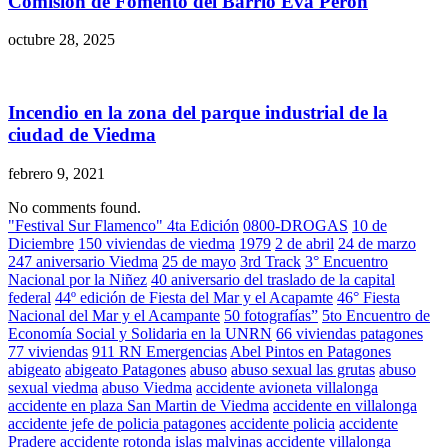
Comisión de Fomento del Barrio Eva Perón
octubre 28, 2025
Incendio en la zona del parque industrial de la
ciudad de Viedma
febrero 9, 2021
No comments found.
"Festival Sur Flamenco" 4ta Edición
0800-DROGAS
10 de
Diciembre
150 viviendas de viedma
1979
2 de abril
24 de marzo
247 aniversario Viedma
25 de mayo
3rd Track
3° Encuentro
Nacional por la Niñez
40 aniversario del traslado de la capital
federal
44º edición de Fiesta del Mar y el Acapamte
46° Fiesta
Nacional del Mar y el Acampante
50 fotografías”
5to Encuentro de
Economía Social y Solidaria en la UNRN
66 viviendas patagones
77 viviendas
911 RN Emergencias
Abel Pintos en Patagones
abigeato
abigeato Patagones
abuso
abuso sexual las grutas
abuso
sexual viedma
abuso Viedma
accidente avioneta villalonga
accidente en plaza San Martin de Viedma
accidente en villalonga
accidente jefe de policia patagones
accidente policia
accidente
Pradere
accidente rotonda islas malvinas
accidente villalonga