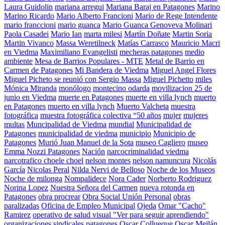
Laura Guidolin
mariana arregui
Mariana Baraj en Patagones
Marino
Marino Ricardo
Mario Alberto Francioni
Mario de Rege Intendente
mario franccioni
mario guanca
Mario Guanca Genoveva Molinari
Paola Casadei
Mario Ian
marta milesi
Martín Doñate
Martin Soria
Martin Vivanco
Massa Weretilneck
Matías Carrasco
Mauricio Macri
en Viedma
Maximiliano Evangelisti
mecheras patagones
medio
ambiente
Mesa de Barrios Populares - MTE
Metal de Barrio en
Carmen de Patagones
Mi Bandera de Viedma
Miguel Angel Flores
Miguel Picheto se reunió con Sergio Massa
Miguel Pichetto
miles
Mónica Miranda
monólogo
montecino odarda
movilizacion 25 de
junio en Viedma
muerte en Patagones
muerte en villa lynch
muerto
en Patagones
muerto en villa lynch
Muerto Valcheta
muestra
fotográfica
muestra fotográfica colectiva “50 años
mujer
mujeres
multas
Muncipalidad de Viedma
mundial
Municipalidad de
Patagones
municipalidad de viedma
municipio
Municipio de
Patagones
Murió Juan Manuel de la Sota
museo Cagliero
museo
Emma Nozzi Patagones
Nación
narcocriminalidad viedma
narcotrafico choele choel
nelson montes
nelson namuncura
Nicolás
García
Nicolas Peral
Nilda Nervi de Belloso
Noche de los Museos
Noche de milonga
Nompalidece
Nora Cader
Norberto Rodriguez
Norina Lopez
Nuestra Señora del Carmen
nueva rotonda en
Patagones
obra procrear
Obra Social Unión Personal
obras
paralizadas
Oficina de Empleo Municipal
Ojeda
Omar "Cacho"
Ramirez
operativo de salud visual "Ver para seguir aprendiendo"
organizaciones sindicales patagones
Oscar Collueque
Oscar Meilán