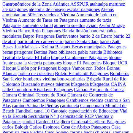
Gastronómicos de la Zona Atlántica
ASSPUR
atahualpa martinez
ate patagones
ate toma de consejo escolar patagones
Atenas
aumentan un 50% los vuelos a Viedma
Aumento de boleto en
Viedma
Aumento de Tasas en Patagones
aumento de taxis
Patagones
aumento salarial
aumento sueldos
aviadi
Avión Mirage
Viedma
Banco Rojo Patagones
Banda Ilusión
bandera
baños
modulares
Bapro Patagones
Barloventos
barrio 2 de Enero
barrio 22
de abril
barrio obrero aniversario
barrio Santa Clara
barrio Zatti
Bases Justicialistas - Kolina
Basquet
Becas municipales Patagones
becas patagones
Bettina Paez
biblioteca pablo neruda
Biblioteca
Teatral de la sala El Tubo
bloque Cambiemos Patagones
bloque
frente para la victoria patagones
bloque PJ Patagones
Bloque UCR
Bloque Unión por Patagones
bloque Vamos con Todos
Boinas
Blancas
boleto de colectivo
Boleto Estudiantil Patagones
Bomberos
San Javier
bomberos viedma
bono-paritarias
Brigada Rural de Río
Colorado
Buscando nuevos talentos
búsqueda
búsquedas
CAINA
calle Comodoro Rivadavia Patagones
Cámara Agraria de Conesa
Cámara Criminal Tercera de Roca
Cámara de Comercio de
Patagones
Cambiemos Patagones
Cambiemos viedma
camino a San
Blas
camino Salina de Piedras
camioneta
Campeonato Mundial de
Beach Handball
canal 10
Canotaje
capacitación de Educación Vial
en la Escuela Secundaria N° 3
capacitación RCP Viedma y
Patagones
capital
Cardenal Cagliero
Cardenal Cagliero Patagones
carlos Balogh
Carlos Espinosa
Casa de Abrigo Patagones
Casa
Peronista
casa viedma
Caso Solano
casona bachi chironi
Catamaran