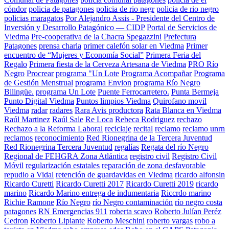
cóndor
policia de patagones
policia de rio negr
policia de rio negro
policias maragatos
Por Alejandro Assis - Presidente del Centro de
Inversión y Desarrollo Patagónico — CIDP
Portal de Servicios de
Viedma
Pre-cooperativa de la Chacra Spegazzini
Prefectura
Patagones
prensa charla
primer calefón solar en Viedma
Primer
encuentro de “Mujeres y Economía Social”
Primera Feria del
Regalo
Primera fiesta de la Cerveza Artesana de Viedma
PRO Río
Negro
Procrear
programa "Un Lote
Programa Acompañar
Programa
de Gestión Menstrual
programa Envion
programa Río Negro
Bilingüe.
programa Un Lote
Puente Ferrocarretero.
Punta Bermeja
Punto Digital Viedma
Puntos limpios Viedma
Quirofano movil
Viedma
radar
radares
Rara Avis productora
Rata Blanca en Viedma
Raúl Martinez
Raúl Sale
Re Loca
Rebeca Rodriguez
rechazo
Rechazo a la Reforma Laboral
reciclaje
recital
reclamo
reclamo unrn
reclamos
reconocimiento
Red Rionegrina de la Tercera Juventud
Red Rionegrina Tercera Juventud
regalías
Regata del río Negro
Regional de FEHGRA Zona Atlántica
registro civil
Registro Civil
Móvil
regularización estatales
reparación de zona desfavorable
repudio a Vidal
retención de guardavidas en Viedma
ricardo alfonsin
Ricardo Curetti
Ricardo Curetti 2017
Ricardo Curetti 2019
ricardo
marino
Ricardo Marino entrega de indumentaria
Riccrdo marino
Richie Ramone
Río Negro
río Negro contaminación
río negro costa
patagones
RN Emergencias 911
roberta scavo
Roberto Julían Peréz
Cedron
Roberto Lipiante
Roberto Meschini
roberto vargas
robo a