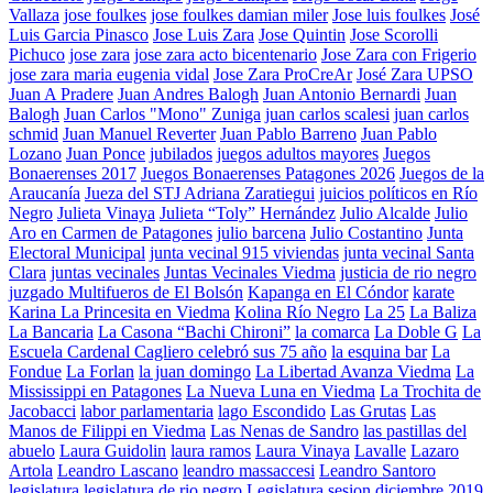
Vallaza
jose foulkes
jose foulkes damian miler
Jose luis foulkes
José
Luis Garcia Pinasco
Jose Luis Zara
Jose Quintin
Jose Scorolli
Pichuco
jose zara
jose zara acto bicentenario
Jose Zara con Frigerio
jose zara maria eugenia vidal
Jose Zara ProCreAr
José Zara UPSO
Juan A Pradere
Juan Andres Balogh
Juan Antonio Bernardi
Juan
Balogh
Juan Carlos "Mono" Zuniga
juan carlos scalesi
juan carlos
schmid
Juan Manuel Reverter
Juan Pablo Barreno
Juan Pablo
Lozano
Juan Ponce
jubilados
juegos adultos mayores
Juegos
Bonaerenses 2017
Juegos Bonaerenses Patagones 2026
Juegos de la
Araucanía
Jueza del STJ Adriana Zaratiegui
juicios políticos en Río
Negro
Julieta Vinaya
Julieta “Toly” Hernández
Julio Alcalde
Julio
Aro en Carmen de Patagones
julio barcena
Julio Costantino
Junta
Electoral Municipal
junta vecinal 915 viviendas
junta vecinal Santa
Clara
juntas vecinales
Juntas Vecinales Viedma
justicia de rio negro
juzgado Multifueros de El Bolsón
Kapanga en El Cóndor
karate
Karina La Princesita en Viedma
Kolina Río Negro
La 25
La Baliza
La Bancaria
La Casona “Bachi Chironi”
la comarca
La Doble G
La
Escuela Cardenal Cagliero celebró sus 75 año
la esquina bar
La
Fondue
La Forlan
la juan domingo
La Libertad Avanza Viedma
La
Mississippi en Patagones
La Nueva Luna en Viedma
La Trochita de
Jacobacci
labor parlamentaria
lago Escondido
Las Grutas
Las
Manos de Filippi en Viedma
Las Nenas de Sandro
las pastillas del
abuelo
Laura Guidolin
laura ramos
Laura Vinaya
Lavalle
Lazaro
Artola
Leandro Lascano
leandro massaccesi
Leandro Santoro
legislatura
legislatura de rio negro
Legislatura sesion diciembre 2019