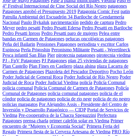
José de Mayo Patagones
Pase a planta municipales Viedma
Pasó el
4° Festival Internacional de Cine Social del Río Negro
patagones
Patagones aprobó el Presupuesto 2019
Patagonia Comic Fest
patin
Patrulla Ambiental del Escuadrón 34 Bariloche de Gendarmería
Nacional
Paulo Bykaluk
pavimentación
pedido de captura
Pedro
Meyer
pedro pesatti
Pedro Pesatti Edersa
Pedro Pesatti en Bariloche
Pedro Pesatti Ipross
Pedro Pesatti paro de mujeres
Pelea entre
bandas en Carmen de Patagones
pelucas oncológicas patagones
Peña del Bailarin
Pensiones Patagones
periodista y escritor Carlos
Espinosa
Perla Prigoshin
Peronismo Militante
Pesatti - Weretilneck
Pesca infantil San Blas
Pier
pirotecnia patagones
pirotecnia viedma
PJ - FpV Patagones
PJ Patagones
plan 25 viviendas de patagones
Plan Castello
Plan Fines en Cagliero
plaza alsina
plaza Lacarra de
Carmen de Patagones
Plazoleta del Pescador Deportivo
Pocho León
Poder Judicial de General Roca
Poder Judicial de Río Negro
Poder
Judicial de Roca
Poder Judicial Viedma
policía
Policía Comunal
policia comunal
Policia Comunal de Carmen de Patagones
Policía
Comunal de Patagones
policia comunal patagones
policia de el
cóndor
policia de patagones
policia de rio negr
policia de rio negro
policias maragatos
Por Alejandro Assis - Presidente del Centro de
Inversión y Desarrollo Patagónico — CIDP
Portal de Servicios de
Viedma
Pre-cooperativa de la Chacra Spegazzini
Prefectura
Patagones
prensa charla
primer calefón solar en Viedma
Primer
encuentro de “Mujeres y Economía Social”
Primera Feria del
Regalo
Primera fiesta de la Cerveza Artesana de Viedma
PRO Río