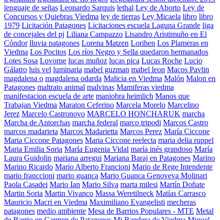
lenguaje de señas
Leonardo Sarquis
lethal
Ley de Aborto
Ley de
Concursos y Quiebras Viedma
ley de tierras
Ley Micaela
libro
libro
1979
Licitación Patagones
Licitaciones escuela Laguna Grande
liga
de concejales del pj
Liliana Campazzo
Lisandro Aristimuño en El
Cóndor
lluvia patagones
Lorena Matzen
Lorihen
Los Plameras en
Viedma
Los Pocitos
Los ríos Negro y Sella quedaron hermanados
Lotes Sosa
Lovorne
lucas muñoz
lucas pica
Lucas Roche
Lucio
Gálatro
luis vel
luminaria
mabel guzman
mabel leon
Macos Pavlin
magdalena o
magdalena odarda
Malicia en Viedma
Malón
Malon en
Patagones
maltrato animal
malvinas
Mamiferas viedma
manifestacion escuela de arte
maniobra heimlich
Manos que
Trabajan Viedma
Maraton Ceferino
Marcela Morelo
Marcelino
Jerez
Marcelo Castronovo
MARCELO HONCHARUK
marcha
Marcha de Antorchas
marcha federal
marco tripodi
Marcos Castro
marcos madarieta
Marcos Madarietta
Marcos Perez
María Ciccone
Maria Ciccone Patagones
Maria Ciccone reelecta
maria delia ruppel
Maria Emilia Soria
María Eugenia Vidal
maría inés grandoso
María
Laura Guidolin
mariana arregui
Mariana Baraj en Patagones
Marino
Marino Ricardo
Mario Alberto Francioni
Mario de Rege Intendente
mario franccioni
mario guanca
Mario Guanca Genoveva Molinari
Paola Casadei
Mario Ian
Mario Silva
marta milesi
Martín Doñate
Martin Soria
Martin Vivanco
Massa Weretilneck
Matías Carrasco
Mauricio Macri en Viedma
Maximiliano Evangelisti
mecheras
patagones
medio ambiente
Mesa de Barrios Populares - MTE
Metal
de Barrio en Carmen de Patagones
Mi Bandera de Viedma
Miguel