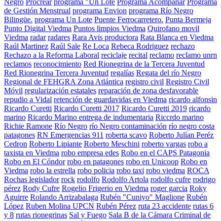
Negro
Procrear
programa "Un Lote
Programa Acompañar
Programa
de Gestión Menstrual
programa Envion
programa Río Negro
Bilingüe.
programa Un Lote
Puente Ferrocarretero.
Punta Bermeja
Punto Digital Viedma
Puntos limpios Viedma
Quirofano movil
Viedma
radar
radares
Rara Avis productora
Rata Blanca en Viedma
Raúl Martinez
Raúl Sale
Re Loca
Rebeca Rodriguez
rechazo
Rechazo a la Reforma Laboral
reciclaje
recital
reclamo
reclamo unrn
reclamos
reconocimiento
Red Rionegrina de la Tercera Juventud
Red Rionegrina Tercera Juventud
regalías
Regata del río Negro
Regional de FEHGRA Zona Atlántica
registro civil
Registro Civil
Móvil
regularización estatales
reparación de zona desfavorable
repudio a Vidal
retención de guardavidas en Viedma
ricardo alfonsin
Ricardo Curetti
Ricardo Curetti 2017
Ricardo Curetti 2019
ricardo
marino
Ricardo Marino entrega de indumentaria
Riccrdo marino
Richie Ramone
Río Negro
río Negro contaminación
río negro costa
patagones
RN Emergencias 911
roberta scavo
Roberto Julían Peréz
Cedron
Roberto Lipiante
Roberto Meschini
roberto vargas
robo a
taxista en Viedma
robo empresa edes
Robo en el CAPS Patagonia
Robo en El Cóndor
robo en patagones
robo en Unicoop
Robo en
Viedma
robo la estrella
robo policia
robo taxi
robo viedma
ROCA
Rochas legislador
rock
rodolfo
Rodolfo Artola
rodolfo cufre
rodrigo
pérez
Rody Cufre
Rogelio Frigerio en Viedma
roger garcia
Roky
Aguirre
Rolando Arrizabalaga
Rubén "Cuniyo" Maglione
Rubén
López
Ruben Molina UPCN
Rubén Pérez
ruta 23 accidente
rutas 6
y 8
rutas rionegrinas
Sal y Fuego
Sala B de la Cámara Criminal de