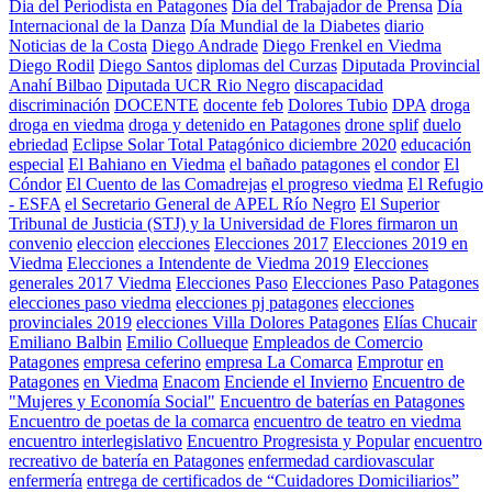
Dia del Periodista en Patagones
Día del Trabajador de Prensa
Día
Internacional de la Danza
Día Mundial de la Diabetes
diario
Noticias de la Costa
Diego Andrade
Diego Frenkel en Viedma
Diego Rodil
Diego Santos
diplomas del Curzas
Diputada Provincial
Anahí Bilbao
Diputada UCR Rio Negro
discapacidad
discriminación
DOCENTE
docente feb
Dolores Tubio
DPA
droga
droga en viedma
droga y detenido en Patagones
drone splif
duelo
ebriedad
Eclipse Solar Total Patagónico diciembre 2020
educación
especial
El Bahiano en Viedma
el bañado patagones
el condor
El
Cóndor
El Cuento de las Comadrejas
el progreso viedma
El Refugio
- ESFA
el Secretario General de APEL Río Negro
El Superior
Tribunal de Justicia (STJ) y la Universidad de Flores firmaron un
convenio
eleccion
elecciones
Elecciones 2017
Elecciones 2019 en
Viedma
Elecciones a Intendente de Viedma 2019
Elecciones
generales 2017 Viedma
Elecciones Paso
Elecciones Paso Patagones
elecciones paso viedma
elecciones pj patagones
elecciones
provinciales 2019
elecciones Villa Dolores Patagones
Elías Chucair
Emiliano Balbin
Emilio Collueque
Empleados de Comercio
Patagones
empresa ceferino
empresa La Comarca
Emprotur
en
Patagones
en Viedma
Enacom
Enciende el Invierno
Encuentro de
"Mujeres y Economía Social"
Encuentro de baterías en Patagones
Encuentro de poetas de la comarca
encuentro de teatro en viedma
encuentro interlegislativo
Encuentro Progresista y Popular
encuentro
recreativo de batería en Patagones
enfermedad cardiovascular
enfermería
entrega de certificados de “Cuidadores Domiciliarios”