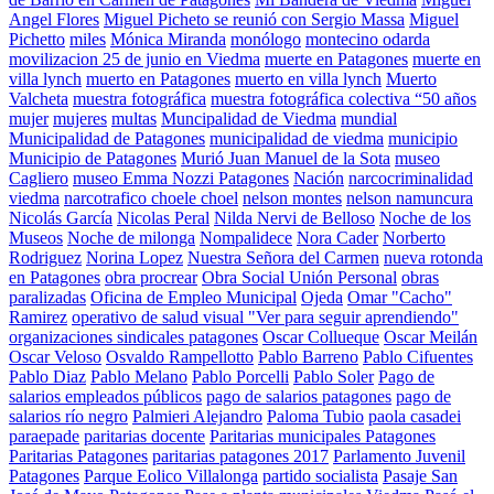
Angel Flores
Miguel Picheto se reunió con Sergio Massa
Miguel
Pichetto
miles
Mónica Miranda
monólogo
montecino odarda
movilizacion 25 de junio en Viedma
muerte en Patagones
muerte en
villa lynch
muerto en Patagones
muerto en villa lynch
Muerto
Valcheta
muestra fotográfica
muestra fotográfica colectiva “50 años
mujer
mujeres
multas
Muncipalidad de Viedma
mundial
Municipalidad de Patagones
municipalidad de viedma
municipio
Municipio de Patagones
Murió Juan Manuel de la Sota
museo
Cagliero
museo Emma Nozzi Patagones
Nación
narcocriminalidad
viedma
narcotrafico choele choel
nelson montes
nelson namuncura
Nicolás García
Nicolas Peral
Nilda Nervi de Belloso
Noche de los
Museos
Noche de milonga
Nompalidece
Nora Cader
Norberto
Rodriguez
Norina Lopez
Nuestra Señora del Carmen
nueva rotonda
en Patagones
obra procrear
Obra Social Unión Personal
obras
paralizadas
Oficina de Empleo Municipal
Ojeda
Omar "Cacho"
Ramirez
operativo de salud visual "Ver para seguir aprendiendo"
organizaciones sindicales patagones
Oscar Collueque
Oscar Meilán
Oscar Veloso
Osvaldo Rampellotto
Pablo Barreno
Pablo Cifuentes
Pablo Diaz
Pablo Melano
Pablo Porcelli
Pablo Soler
Pago de
salarios empleados públicos
pago de salarios patagones
pago de
salarios río negro
Palmieri Alejandro
Paloma Tubio
paola casadei
paraepade
paritarias docente
Paritarias municipales Patagones
Paritarias Patagones
paritarias patagones 2017
Parlamento Juvenil
Patagones
Parque Eolico Villalonga
partido socialista
Pasaje San