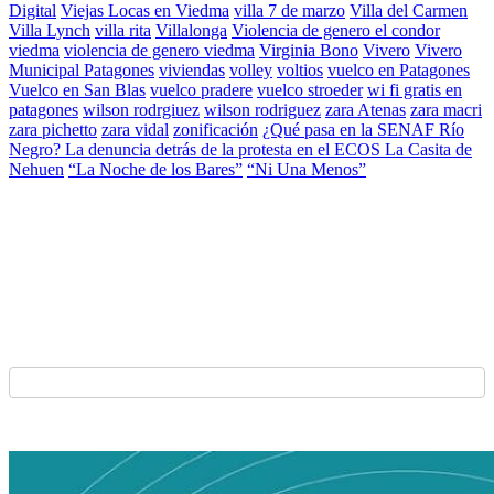
Digital
Viejas Locas en Viedma
villa 7 de marzo
Villa del Carmen
Villa Lynch
villa rita
Villalonga
Violencia de genero el condor
viedma
violencia de genero viedma
Virginia Bono
Vivero
Vivero
Municipal Patagones
viviendas
volley
voltios
vuelco en Patagones
Vuelco en San Blas
vuelco pradere
vuelco stroeder
wi fi gratis en
patagones
wilson rodrgiuez
wilson rodriguez
zara Atenas
zara macri
zara pichetto
zara vidal
zonificación
¿Qué pasa en la SENAF Río
Negro? La denuncia detrás de la protesta en el ECOS La Casita de
Nehuen
“La Noche de los Bares”
“Ni Una Menos”