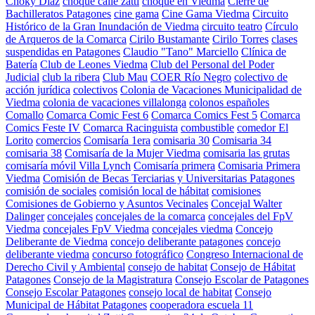
Choky Diaz
choque calle zatti
choque en Viedma
Cierre de
Bachilleratos Patagones
cine gama
Cine Gama Viedma
Circuito
Histórico de la Gran Inundación de Viedma
circuito teatro
Círculo
de Arqueros de la Comarca
Cirilo Bustamante
Cirilo Torres
clases
suspendidas en Patagones
Claudio "Tano" Marciello
Clínica de
Batería
Club de Leones Viedma
Club del Personal del Poder
Judicial
club la ribera
Club Mau
COER Río Negro
colectivo de
acción jurídica
colectivos
Colonia de Vacaciones Municipalidad de
Viedma
colonia de vacaciones villalonga
colonos españoles
Comallo
Comarca Comic Fest 6
Comarca Comics Fest 5
Comarca
Comics Feste IV
Comarca Racinguista
combustible
comedor El
Lorito
comercios
Comisaría 1era
comisaria 30
Comisaria 34
comisaria 38
Comisaría de la Mujer Viedma
comisaria las grutas
comisaría móvil Villa Lynch
Comisaría primera
Comisaria Primera
Viedma
Comisión de Becas Terciarias y Universitarias Patagones
comisión de sociales
comisión local de hábitat
comisiones
Comisiones de Gobierno y Asuntos Vecinales
Concejal Walter
Dalinger
concejales
concejales de la comarca
concejales del FpV
Viedma
concejales FpV Viedma
concejales viedma
Concejo
Deliberante de Viedma
concejo deliberante patagones
concejo
deliberante viedma
concurso fotográfico
Congreso Internacional de
Derecho Civil y Ambiental
consejo de habitat
Consejo de Hábitat
Patagones
Consejo de la Magistratura
Consejo Escolar de Patagones
Consejo Escolar Patagones
consejo local de habitat
Consejo
Municipal de Hábitat Patagones
cooperadora escuela 11