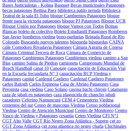
Bases Justicialistas - Kolina
Basquet
Becas municipales Patagones
becas patagones
Bettina Paez
biblioteca pablo neruda
Biblioteca
Teatral de la sala El Tubo
bloque Cambiemos Patagones
bloque
frente para la victoria patagones
bloque PJ Patagones
Bloque UCR
Bloque Unión por Patagones
bloque Vamos con Todos
Boinas
Blancas
boleto de colectivo
Boleto Estudiantil Patagones
Bomberos
San Javier
bomberos viedma
bono-paritarias
Brigada Rural de Río
Colorado
Buscando nuevos talentos
búsqueda
búsquedas
CAINA
calle Comodoro Rivadavia Patagones
Cámara Agraria de Conesa
Cámara Criminal Tercera de Roca
Cámara de Comercio de
Patagones
Cambiemos Patagones
Cambiemos viedma
camino a San
Blas
camino Salina de Piedras
camioneta
Campeonato Mundial de
Beach Handball
canal 10
Canotaje
capacitación de Educación Vial
en la Escuela Secundaria N° 3
capacitación RCP Viedma y
Patagones
capital
Cardenal Cagliero
Cardenal Cagliero Patagones
carlos Balogh
Carlos Espinosa
Casa de Abrigo Patagones
Casa
Peronista
casa viedma
Caso Solano
casona bachi chironi
Catamaran
caza de jabali en patagones
caza plaguicida de chancho jabali
cazadores
Ceferino Namuncurá
CEM 4
Cementerio Viedma
cementos del sur
Censo de mascotas Viedma
Censo poblacional
Viedma
Centro de Atención Municipal
Centro de Monitoreo
Centro
Vasco de Viedma y Patagones
cesantía
Cetep Viedma
CFI N°1
CGT Alto Valle
CGT Río Negro Zona Atlántica - Supren
cgt zo
CGT Zona Atlántica
cgt zona atlantica rio negro
charla
Chichinales