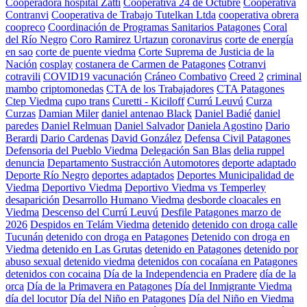
Cooperadora hospital Zatti
Cooperativa 24 de Octubre
Cooperativa
Contranvi
Cooperativa de Trabajo Tutelkan Ltda
cooperativa obrera
coopreco
Coordinación de Programas Sanitarios Patagones
Coral
del Río Negro
Coro Ramirez Urtazun
coronavirus
corte de energía
en sao
corte de puente viedma
Corte Suprema de Justicia de la
Nación
cosplay
costanera de Carmen de Patagones
Cotranvi
cotravili
COVID19 vacunación
Cráneo Combativo
Creed 2
criminal
mambo
criptomonedas
CTA de los Trabajadores
CTA Patagones
Ctep Viedma
cupo trans
Curetti - Kiciloff
Currú Leuvú
Curza
Curzas
Damian Miler
daniel antenao Black
Daniel Badié
daniel
paredes
Daniel Relmuan
Daniel Salvador
Daniela Agostino
Dario
Berardi
Dario Cardenas
David González
Defensa Civil Patagones
Defensoria del Pueblo Viedma
Delegación San Blas
delia ruppel
denuncia
Departamento Sustracción Automotores
deporte adaptado
Deporte Río Negro
deportes adaptados
Deportes Municipalidad de
Viedma
Deportivo Viedma
Deportivo Viedma vs Temperley
desaparición
Desarrollo Humano Viedma
desborde cloacales en
Viedma
Descenso del Currú Leuvú
Desfile Patagones marzo de
2026
Despidos en Telám Viedma
detenido
detenido con droga calle
Tucunán
detenido con droga en Patagones
Detenido con droga en
Viedma
detenido en Las Grutas
detenido en Patagones
detenido por
abuso sexual
detenido viedma
detenidos con cocaíana en Patagones
detenidos con cocaina
Día de la Independencia en Pradere
día de la
orca
Día de la Primavera en Patagones
Día del Inmigrante Viedma
día del locutor
Día del Niño en Patagones
Día del Niño en Viedma