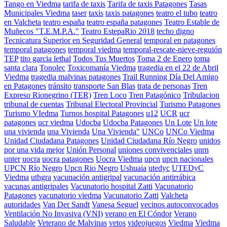
Tango en Viedma
tarifa de taxis
Tarifa de taxis Patagones
Tasas
Municipales Viedma
taser
taxis
taxis patagones
teatro el tubo
teatro
en Valcheta
teatro españa
teatro españa patagones
Teatro Estable de
Muñecos "T.E.M.P.A."
Teatro EstepaRio 2018
techo digno
Tecnicatura Superior en Seguridad General
temporal en patagones
temporal patagones
temporal viedma
temporal-rescate-nieve-reguión
TEP
tito garcia lethal
Todos Tus Muertos
Toma 2 de Enero
toma
santa clara
Tonolec
Toxicomanía Viedma
tragedia en el 22 de Abril
Viedma
tragedia malvinas patagones
Trail Running Día Del Amigo
en Patagones
tránsito
transporte San Blas
trata de personas
Tren
Expreso Rionegrino (TER)
Tren Loco
Tren Patagónico
Tribulacion
tribunal de cuentas
Tribunal Electoral Provincial
Turismo Patagones
Turismo VIedma
Turnos hospital Patagones
u12
UCR
ucr
patagones
ucr viedma
Udocba
Udocba Patagones
Un Lote
Un lote
una vivienda
una Vivienda
Una Vivienda"
UNCo
UNCo Viedma
Unidad Ciudadana Patagones
Unidad Ciudadana Río Negro
unidos
por una vida mejor
Unión Personal
uniones convivenciales
unrn
unter
uocra
uocra patagones
Uocra Viedma
upcn
upcn nacionales
UPCN Río Negro
Upcn Rio Negro
Ushuaia
utedyc
UTEDyC
Viedma
uthgra
vacunación antigripal
vacunación antirrábica
vacunas antigripales
Vacunatorio hospital Zatti
Vacunatorio
Patagones
vacunatorio viedma
Vacunatorio Zatti
Valcheta
autoridades
Van Der Sandt
Vanesa Seguel
vecinos autoconvocados
Ventilación No Invasiva (VNI)
verano en El Cóndor
Verano
Saludable
Veterano de Malvinas
vetos
videojuegos
Viedma
Viedma