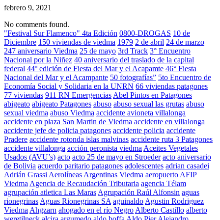
febrero 9, 2021
No comments found.
"Festival Sur Flamenco" 4ta Edición
0800-DROGAS
10 de
Diciembre
150 viviendas de viedma
1979
2 de abril
24 de marzo
247 aniversario Viedma
25 de mayo
3rd Track
3° Encuentro
Nacional por la Niñez
40 aniversario del traslado de la capital
federal
44º edición de Fiesta del Mar y el Acapamte
46° Fiesta
Nacional del Mar y el Acampante
50 fotografías”
5to Encuentro de
Economía Social y Solidaria en la UNRN
66 viviendas patagones
77 viviendas
911 RN Emergencias
Abel Pintos en Patagones
abigeato
abigeato Patagones
abuso
abuso sexual las grutas
abuso
sexual viedma
abuso Viedma
accidente avioneta villalonga
accidente en plaza San Martin de Viedma
accidente en villalonga
accidente jefe de policia patagones
accidente policia
accidente
Pradere
accidente rotonda islas malvinas
accidente ruta 3 Patagones
accidente villalonga
acción peronista viedma
Aceites Vegetales
Usados (AVU’s)
acto
acto 25 de mayo en Stroeder
acto aniversario
de Bolivia
acuerdo paritario patagones
adolescentes
adrian casadei
Adrián Grassi
Aerolíneas Argentinas Viedma
aeropuerto
AFIP
Viedma
Agencia de Recaudación Tributaria
agencia Télam
agrupación atletica Las Maras
Agrupación Raúl Alfonsin
aguas
rionegrinas
Aguas Rionegrinas SA
aguinaldo
Agustin Rodriguez
Viedma
Ahgzarn
ahogado en el río Negro
Alberto Castillo
alberto
weretilneck
alcira argumedo
aldo boffa
Aldo Pier
Alejandro