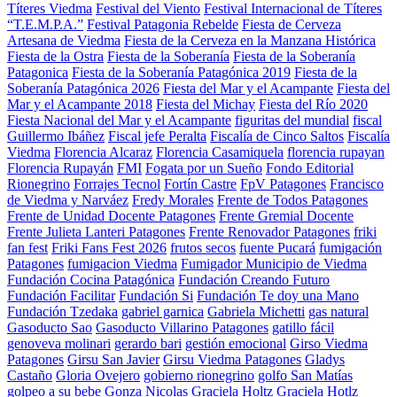
Títeres Viedma
Festival del Viento
Festival Internacional de Títeres
“T.E.M.P.A.”
Festival Patagonia Rebelde
Fiesta de Cerveza
Artesana de Viedma
Fiesta de la Cerveza en la Manzana Histórica
Fiesta de la Ostra
Fiesta de la Soberanía
Fiesta de la Soberanía
Patagonica
Fiesta de la Soberanía Patagónica 2019
Fiesta de la
Soberanía Patagónica 2026
Fiesta del Mar y el Acampante
Fiesta del
Mar y el Acampante 2018
Fiesta del Michay
Fiesta del Río 2020
Fiesta Nacional del Mar y el Acampante
figuritas del mundial
fiscal
Guillermo Ibáñez
Fiscal jefe Peralta
Fiscalía de Cinco Saltos
Fiscalía
Viedma
Florencia Alcaraz
Florencia Casamiquela
florencia rupayan
Florencia Rupayán
FMI
Fogata por un Sueño
Fondo Editorial
Rionegrino
Forrajes Tecnol
Fortín Castre
FpV Patagones
Francisco
de Viedma y Narváez
Fredy Morales
Frente de Todos Patagones
Frente de Unidad Docente Patagones
Frente Gremial Docente
Frente Julieta Lanteri Patagones
Frente Renovador Patagones
friki
fan fest
Friki Fans Fest 2026
frutos secos
fuente Pucará
fumigación
Patagones
fumigacion Viedma
Fumigador Municipio de Viedma
Fundación Cocina Patagónica
Fundación Creando Futuro
Fundación Facilitar
Fundación Si
Fundación Te doy una Mano
Fundación Tzedaka
gabriel garnica
Gabriela Michetti
gas natural
Gasoducto Sao
Gasoducto Villarino Patagones
gatillo fácil
genoveva molinari
gerardo bari
gestión emocional
Girso Viedma
Patagones
Girsu San Javier
Girsu Viedma Patagones
Gladys
Castaño
Gloria Ovejero
gobierno rionegrino
golfo San Matías
golpeo a su bebe
Gonza Nicolas
Graciela Holtz
Graciela Hotlz