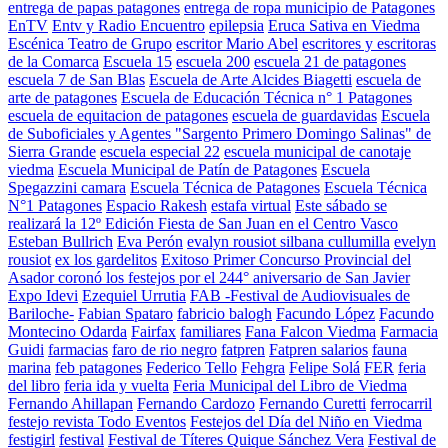
entrega de papas patagones
entrega de ropa municipio de Patagones
EnTV
Entv y Radio Encuentro
epilepsia
Eruca Sativa en Viedma
Escénica Teatro de Grupo
escritor Mario Abel
escritores y escritoras
de la Comarca
Escuela 15
escuela 200
escuela 21 de patagones
escuela 7 de San Blas
Escuela de Arte Alcides Biagetti
escuela de
arte de patagones
Escuela de Educación Técnica n° 1 Patagones
escuela de equitacion de patagones
escuela de guardavidas
Escuela
de Suboficiales y Agentes "Sargento Primero Domingo Salinas" de
Sierra Grande
escuela especial 22
escuela municipal de canotaje
viedma
Escuela Municipal de Patín de Patagones
Escuela
Spegazzini camara
Escuela Técnica de Patagones
Escuela Técnica
N°1 Patagones
Espacio Rakesh
estafa virtual
Este sábado se
realizará la 12º Edición Fiesta de San Juan en el Centro Vasco
Esteban Bullrich
Eva Perón
evalyn rousiot silbana cullumilla
evelyn
rousiot
ex los gardelitos
Exitoso Primer Concurso Provincial del
Asador coronó los festejos por el 244° aniversario de San Javier
Expo Idevi
Ezequiel Urrutia
FAB -Festival de Audiovisuales de
Bariloche-
Fabian Spataro
fabricio balogh
Facundo López
Facundo
Montecino Odarda
Fairfax
familiares
Fana Falcon Viedma
Farmacia
Guidi
farmacias
faro de rio negro
fatpren
Fatpren salarios
fauna
marina
feb patagones
Federico Tello
Fehgra
Felipe Solá
FER
feria
del libro
feria ida y vuelta
Feria Municipal del Libro de Viedma
Fernando Ahillapan
Fernando Cardozo
Fernando Curetti
ferrocarril
festejo revista Todo Eventos
Festejos del Día del Niño en Viedma
festigirl
festival
Festival de Títeres Quique Sánchez Vera
Festival de