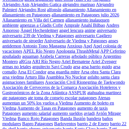
Alejandro Asis
Alejandro Gatica
alejandro marinao
Alejandro
Palmieri
Alejandro Rost
alfonsín
allanamiento
Allanamiento en
allanamiento en Patagones
allanamiento en Patagones julio 2026
Allanamiento en Villa del Carmen
allanamiento inalauquen
ambiente
amenzas a Gladis Cofre
Amprale
Anahí Bilbao
Andres
Amoroso
Ángel Hechenleitner
angel lencura
anime
aniversario
aniversario 239 de Viedma y Patagones
aniversario Cagliero
aniversario de stroeder
Aniversario de Viedma y Patgones
anses
antidemon
Antonio Tono Magagna
Anxious
Apel
Apel colonia de
vacaciones
APEL Río Negro
Apologgia ThrashMetal
APP Ceferino
apuñalado
aquaman
Arabela Carreras
arbolado público
Argentino
Montero
aRGra
ARI Río Negro
Ariel Bernatene
Ariel Zvenger
armas no letales
arquitecto Savi Crudo
arsa
arsa barrio guido
arsa
comallo
Arsa El Condor
arsa guardia mitre
Arsa obra Santa Clara
arsa viedma
Arturo Illia
Asamblea No Nuclear
asfalto santa clara
asignaciones familiares
Asociación Civil Rionegrina de Taekwondo
Asociación de Cerveceros de la Comarca
Asociación Hoteleros y
Gastronómicos de la Zona Atlántica
ASSPUR
atahualpa martinez
ate patagones
ate toma de consejo escolar patagones
Atenas
aumentan un 50% los vuelos a Viedma
Aumento de boleto en
Viedma
Aumento de Tasas en Patagones
aumento de taxis
Patagones
aumento salarial
aumento sueldos
aviadi
Avión Mirage
Viedma
Banco Rojo Patagones
Banda Ilusión
bandera
baños
modulares
Bapro Patagones
Barloventos
barrio 2 de Enero
barrio 22
de abril
barrio obrero aniversario
barrio Santa Clara
barrio Zatti