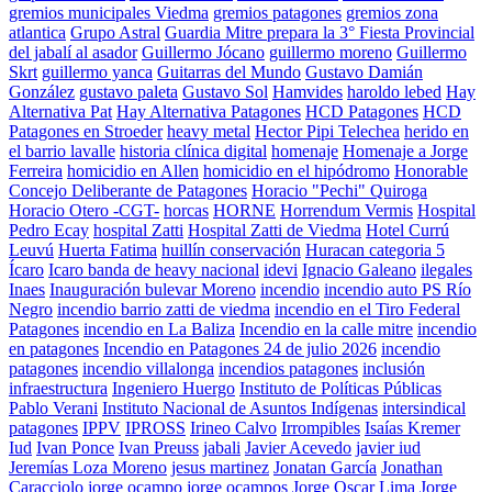
gremios municipales Viedma
gremios patagones
gremios zona
atlantica
Grupo Astral
Guardia Mitre prepara la 3° Fiesta Provincial
del jabalí al asador
Guillermo Jócano
guillermo moreno
Guillermo
Skrt
guillermo yanca
Guitarras del Mundo
Gustavo Damián
González
gustavo paleta
Gustavo Sol
Hamvides
haroldo lebed
Hay
Alternativa Pat
Hay Alternativa Patagones
HCD Patagones
HCD
Patagones en Stroeder
heavy metal
Hector Pipi Telechea
herido en
el barrio lavalle
historia clínica digital
homenaje
Homenaje a Jorge
Ferreira
homicidio en Allen
homicidio en el hipódromo
Honorable
Concejo Deliberante de Patagones
Horacio "Pechi" Quiroga
Horacio Otero -CGT-
horcas
HORNE
Horrendum Vermis
Hospital
Pedro Ecay
hospital Zatti
Hospital Zatti de Viedma
Hotel Currú
Leuvú
Huerta Fatima
huillín conservación
Huracan categoria 5
Ícaro
Icaro banda de heavy nacional
idevi
Ignacio Galeano
ilegales
Inaes
Inauguración bulevar Moreno
incendio
incendio auto PS Río
Negro
incendio barrio zatti de viedma
incendio en el Tiro Federal
Patagones
incendio en La Baliza
Incendio en la calle mitre
incendio
en patagones
Incendio en Patagones 24 de julio 2026
incendio
patagones
incendio villalonga
incendios patagones
inclusión
infraestructura
Ingeniero Huergo
Instituto de Políticas Públicas
Pablo Verani
Instituto Nacional de Asuntos Indígenas
intersindical
patagones
IPPV
IPROSS
Irineo Calvo
Irrompibles
Isaías Kremer
Iud
Ivan Ponce
Ivan Preuss
jabali
Javier Acevedo
javier iud
Jeremías Loza Moreno
jesus martinez
Jonatan García
Jonathan
Caracciolo
jorge ocampo
jorge ocampos
Jorge Oscar Lima
Jorge