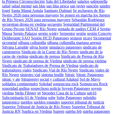
la Primera Circunscripción
Sala del Libertador
salarios
salmonella
salud
salud mental
san blas
san blas pesca
san javier
sanción
sandro
fogel
Santa Mamá Antula
Santiago Dalmaú
Se poJuegos de Río
Negro 2026 para personas mayores
Se ponen en marcha los Juegos
de Río Negro 2026 para personas mayores
Sebastián Rodriguez
secuestran droga en viedma
secuestro
Seguridad Patrimonial del
Grupo Pecom
SENAF Río Negro
sentada de padres CEM 4
Sergio
Massa
Sergio Palazzo
sergio wisky
Serpentor
sesión
sesión Concejo
Deliberante SAO
Sesión HCD Patagones
sesipon
sicavi
Sicomental
sicometal
silbana cullumilla
silbana cullumilla mariana arregui
Silvana Larralde
silvia horne
simulacro patagones
sindicato de
camioneros
Sindicato de la Carne de Río Negro
sindicato de la
carne de viedma
sindicato de prensa
Sindicato de Prensa de Río
Negro
sindicato de prensa de Viedma
sindicato de prensa viedma
Sindicato de Trabajadores de Prensa de Viedma
sindicato de
trabajadores viales
Sindicato Vial de Río Negro
Sindicato viales de
Río Negro
siniestro vial
sistema braille
Sitraic
Sitraic Patagones
sitraic y ate
Sitraprenvi
social y cultural Adalquí
Sol de Mayo
soldados continentales
Soledad
somoncura rock
Somuncura Rock
sonoridad andina
sospechoso policía
Soyem Patagones
soyem
viedma
Stella Fibiger
stj
Stroeder Casa de la Cultura
sub16
Subcomisaría 63 de Viedma
sube
Sube Patagones
subsidio
patagonico
sueldos
sueldos estatales
superior tribunal de justicia
Superior Tribunal de Justicia de Río Negro
Superior Tribunal de
Justicia RN
Suplica en Viedma
Supren
suteba feb
suteba patagones