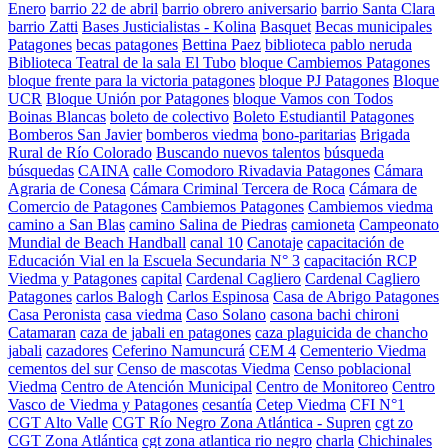
Enero
barrio 22 de abril
barrio obrero aniversario
barrio Santa Clara
barrio Zatti
Bases Justicialistas - Kolina
Basquet
Becas municipales
Patagones
becas patagones
Bettina Paez
biblioteca pablo neruda
Biblioteca Teatral de la sala El Tubo
bloque Cambiemos Patagones
bloque frente para la victoria patagones
bloque PJ Patagones
Bloque
UCR
Bloque Unión por Patagones
bloque Vamos con Todos
Boinas Blancas
boleto de colectivo
Boleto Estudiantil Patagones
Bomberos San Javier
bomberos viedma
bono-paritarias
Brigada
Rural de Río Colorado
Buscando nuevos talentos
búsqueda
búsquedas
CAINA
calle Comodoro Rivadavia Patagones
Cámara
Agraria de Conesa
Cámara Criminal Tercera de Roca
Cámara de
Comercio de Patagones
Cambiemos Patagones
Cambiemos viedma
camino a San Blas
camino Salina de Piedras
camioneta
Campeonato
Mundial de Beach Handball
canal 10
Canotaje
capacitación de
Educación Vial en la Escuela Secundaria N° 3
capacitación RCP
Viedma y Patagones
capital
Cardenal Cagliero
Cardenal Cagliero
Patagones
carlos Balogh
Carlos Espinosa
Casa de Abrigo Patagones
Casa Peronista
casa viedma
Caso Solano
casona bachi chironi
Catamaran
caza de jabali en patagones
caza plaguicida de chancho
jabali
cazadores
Ceferino Namuncurá
CEM 4
Cementerio Viedma
cementos del sur
Censo de mascotas Viedma
Censo poblacional
Viedma
Centro de Atención Municipal
Centro de Monitoreo
Centro
Vasco de Viedma y Patagones
cesantía
Cetep Viedma
CFI N°1
CGT Alto Valle
CGT Río Negro Zona Atlántica - Supren
cgt zo
CGT Zona Atlántica
cgt zona atlantica rio negro
charla
Chichinales