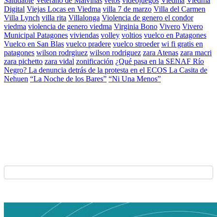
Saludable
Veterano de Malvinas
vetos
videojuegos
Viedma
Viedma
Digital
Viejas Locas en Viedma
villa 7 de marzo
Villa del Carmen
Villa Lynch
villa rita
Villalonga
Violencia de genero el condor
viedma
violencia de genero viedma
Virginia Bono
Vivero
Vivero
Municipal Patagones
viviendas
volley
voltios
vuelco en Patagones
Vuelco en San Blas
vuelco pradere
vuelco stroeder
wi fi gratis en
patagones
wilson rodrgiuez
wilson rodriguez
zara Atenas
zara macri
zara pichetto
zara vidal
zonificación
¿Qué pasa en la SENAF Río
Negro? La denuncia detrás de la protesta en el ECOS La Casita de
Nehuen
“La Noche de los Bares”
“Ni Una Menos”