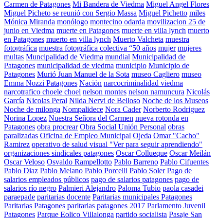
Carmen de Patagones
Mi Bandera de Viedma
Miguel Angel Flores
Miguel Picheto se reunió con Sergio Massa
Miguel Pichetto
miles
Mónica Miranda
monólogo
montecino odarda
movilizacion 25 de
junio en Viedma
muerte en Patagones
muerte en villa lynch
muerto
en Patagones
muerto en villa lynch
Muerto Valcheta
muestra
fotográfica
muestra fotográfica colectiva “50 años
mujer
mujeres
multas
Muncipalidad de Viedma
mundial
Municipalidad de
Patagones
municipalidad de viedma
municipio
Municipio de
Patagones
Murió Juan Manuel de la Sota
museo Cagliero
museo
Emma Nozzi Patagones
Nación
narcocriminalidad viedma
narcotrafico choele choel
nelson montes
nelson namuncura
Nicolás
García
Nicolas Peral
Nilda Nervi de Belloso
Noche de los Museos
Noche de milonga
Nompalidece
Nora Cader
Norberto Rodriguez
Norina Lopez
Nuestra Señora del Carmen
nueva rotonda en
Patagones
obra procrear
Obra Social Unión Personal
obras
paralizadas
Oficina de Empleo Municipal
Ojeda
Omar "Cacho"
Ramirez
operativo de salud visual "Ver para seguir aprendiendo"
organizaciones sindicales patagones
Oscar Collueque
Oscar Meilán
Oscar Veloso
Osvaldo Rampellotto
Pablo Barreno
Pablo Cifuentes
Pablo Diaz
Pablo Melano
Pablo Porcelli
Pablo Soler
Pago de
salarios empleados públicos
pago de salarios patagones
pago de
salarios río negro
Palmieri Alejandro
Paloma Tubio
paola casadei
paraepade
paritarias docente
Paritarias municipales Patagones
Paritarias Patagones
paritarias patagones 2017
Parlamento Juvenil
Patagones
Parque Eolico Villalonga
partido socialista
Pasaje San