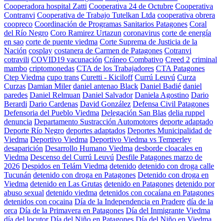
Cooperadora hospital Zatti
Cooperativa 24 de Octubre
Cooperativa
Contranvi
Cooperativa de Trabajo Tutelkan Ltda
cooperativa obrera
coopreco
Coordinación de Programas Sanitarios Patagones
Coral
del Río Negro
Coro Ramirez Urtazun
coronavirus
corte de energía
en sao
corte de puente viedma
Corte Suprema de Justicia de la
Nación
cosplay
costanera de Carmen de Patagones
Cotranvi
cotravili
COVID19 vacunación
Cráneo Combativo
Creed 2
criminal
mambo
criptomonedas
CTA de los Trabajadores
CTA Patagones
Ctep Viedma
cupo trans
Curetti - Kiciloff
Currú Leuvú
Curza
Curzas
Damian Miler
daniel antenao Black
Daniel Badié
daniel
paredes
Daniel Relmuan
Daniel Salvador
Daniela Agostino
Dario
Berardi
Dario Cardenas
David González
Defensa Civil Patagones
Defensoria del Pueblo Viedma
Delegación San Blas
delia ruppel
denuncia
Departamento Sustracción Automotores
deporte adaptado
Deporte Río Negro
deportes adaptados
Deportes Municipalidad de
Viedma
Deportivo Viedma
Deportivo Viedma vs Temperley
desaparición
Desarrollo Humano Viedma
desborde cloacales en
Viedma
Descenso del Currú Leuvú
Desfile Patagones marzo de
2026
Despidos en Telám Viedma
detenido
detenido con droga calle
Tucunán
detenido con droga en Patagones
Detenido con droga en
Viedma
detenido en Las Grutas
detenido en Patagones
detenido por
abuso sexual
detenido viedma
detenidos con cocaíana en Patagones
detenidos con cocaina
Día de la Independencia en Pradere
día de la
orca
Día de la Primavera en Patagones
Día del Inmigrante Viedma
día del locutor
Día del Niño en Patagones
Día del Niño en Viedma