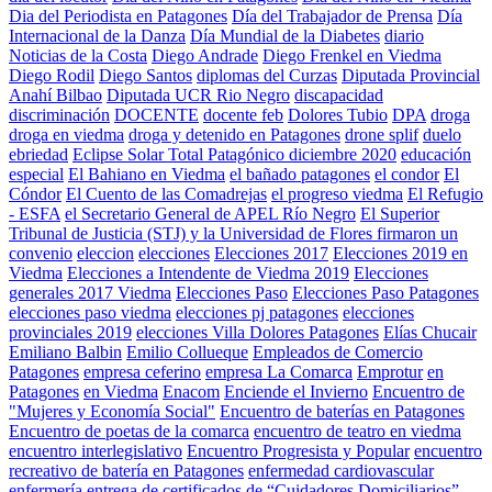
Dia del Periodista en Patagones
Día del Trabajador de Prensa
Día
Internacional de la Danza
Día Mundial de la Diabetes
diario
Noticias de la Costa
Diego Andrade
Diego Frenkel en Viedma
Diego Rodil
Diego Santos
diplomas del Curzas
Diputada Provincial
Anahí Bilbao
Diputada UCR Rio Negro
discapacidad
discriminación
DOCENTE
docente feb
Dolores Tubio
DPA
droga
droga en viedma
droga y detenido en Patagones
drone splif
duelo
ebriedad
Eclipse Solar Total Patagónico diciembre 2020
educación
especial
El Bahiano en Viedma
el bañado patagones
el condor
El
Cóndor
El Cuento de las Comadrejas
el progreso viedma
El Refugio
- ESFA
el Secretario General de APEL Río Negro
El Superior
Tribunal de Justicia (STJ) y la Universidad de Flores firmaron un
convenio
eleccion
elecciones
Elecciones 2017
Elecciones 2019 en
Viedma
Elecciones a Intendente de Viedma 2019
Elecciones
generales 2017 Viedma
Elecciones Paso
Elecciones Paso Patagones
elecciones paso viedma
elecciones pj patagones
elecciones
provinciales 2019
elecciones Villa Dolores Patagones
Elías Chucair
Emiliano Balbin
Emilio Collueque
Empleados de Comercio
Patagones
empresa ceferino
empresa La Comarca
Emprotur
en
Patagones
en Viedma
Enacom
Enciende el Invierno
Encuentro de
"Mujeres y Economía Social"
Encuentro de baterías en Patagones
Encuentro de poetas de la comarca
encuentro de teatro en viedma
encuentro interlegislativo
Encuentro Progresista y Popular
encuentro
recreativo de batería en Patagones
enfermedad cardiovascular
enfermería
entrega de certificados de “Cuidadores Domiciliarios”