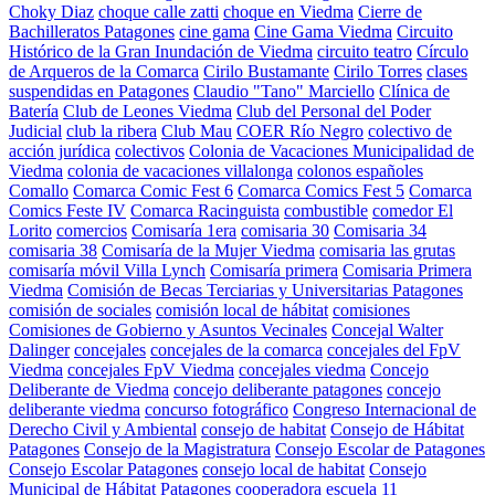
Choky Diaz
choque calle zatti
choque en Viedma
Cierre de
Bachilleratos Patagones
cine gama
Cine Gama Viedma
Circuito
Histórico de la Gran Inundación de Viedma
circuito teatro
Círculo
de Arqueros de la Comarca
Cirilo Bustamante
Cirilo Torres
clases
suspendidas en Patagones
Claudio "Tano" Marciello
Clínica de
Batería
Club de Leones Viedma
Club del Personal del Poder
Judicial
club la ribera
Club Mau
COER Río Negro
colectivo de
acción jurídica
colectivos
Colonia de Vacaciones Municipalidad de
Viedma
colonia de vacaciones villalonga
colonos españoles
Comallo
Comarca Comic Fest 6
Comarca Comics Fest 5
Comarca
Comics Feste IV
Comarca Racinguista
combustible
comedor El
Lorito
comercios
Comisaría 1era
comisaria 30
Comisaria 34
comisaria 38
Comisaría de la Mujer Viedma
comisaria las grutas
comisaría móvil Villa Lynch
Comisaría primera
Comisaria Primera
Viedma
Comisión de Becas Terciarias y Universitarias Patagones
comisión de sociales
comisión local de hábitat
comisiones
Comisiones de Gobierno y Asuntos Vecinales
Concejal Walter
Dalinger
concejales
concejales de la comarca
concejales del FpV
Viedma
concejales FpV Viedma
concejales viedma
Concejo
Deliberante de Viedma
concejo deliberante patagones
concejo
deliberante viedma
concurso fotográfico
Congreso Internacional de
Derecho Civil y Ambiental
consejo de habitat
Consejo de Hábitat
Patagones
Consejo de la Magistratura
Consejo Escolar de Patagones
Consejo Escolar Patagones
consejo local de habitat
Consejo
Municipal de Hábitat Patagones
cooperadora escuela 11