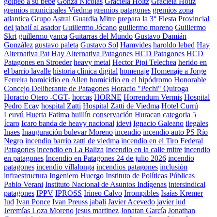
golpeo a su bebe
Gonza Nicolas
Graciela Holtz
Graciela Hotlz
gremios municipales Viedma
gremios patagones
gremios zona
atlantica
Grupo Astral
Guardia Mitre prepara la 3° Fiesta Provincial
del jabalí al asador
Guillermo Jócano
guillermo moreno
Guillermo
Skrt
guillermo yanca
Guitarras del Mundo
Gustavo Damián
González
gustavo paleta
Gustavo Sol
Hamvides
haroldo lebed
Hay
Alternativa Pat
Hay Alternativa Patagones
HCD Patagones
HCD
Patagones en Stroeder
heavy metal
Hector Pipi Telechea
herido en
el barrio lavalle
historia clínica digital
homenaje
Homenaje a Jorge
Ferreira
homicidio en Allen
homicidio en el hipódromo
Honorable
Concejo Deliberante de Patagones
Horacio "Pechi" Quiroga
Horacio Otero -CGT-
horcas
HORNE
Horrendum Vermis
Hospital
Pedro Ecay
hospital Zatti
Hospital Zatti de Viedma
Hotel Currú
Leuvú
Huerta Fatima
huillín conservación
Huracan categoria 5
Ícaro
Icaro banda de heavy nacional
idevi
Ignacio Galeano
ilegales
Inaes
Inauguración bulevar Moreno
incendio
incendio auto PS Río
Negro
incendio barrio zatti de viedma
incendio en el Tiro Federal
Patagones
incendio en La Baliza
Incendio en la calle mitre
incendio
en patagones
Incendio en Patagones 24 de julio 2026
incendio
patagones
incendio villalonga
incendios patagones
inclusión
infraestructura
Ingeniero Huergo
Instituto de Políticas Públicas
Pablo Verani
Instituto Nacional de Asuntos Indígenas
intersindical
patagones
IPPV
IPROSS
Irineo Calvo
Irrompibles
Isaías Kremer
Iud
Ivan Ponce
Ivan Preuss
jabali
Javier Acevedo
javier iud
Jeremías Loza Moreno
jesus martinez
Jonatan García
Jonathan