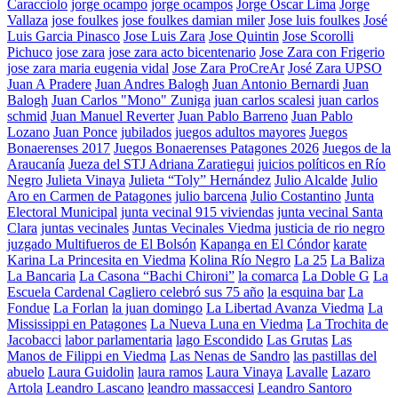
Caracciolo
jorge ocampo
jorge ocampos
Jorge Oscar Lima
Jorge
Vallaza
jose foulkes
jose foulkes damian miler
Jose luis foulkes
José
Luis Garcia Pinasco
Jose Luis Zara
Jose Quintin
Jose Scorolli
Pichuco
jose zara
jose zara acto bicentenario
Jose Zara con Frigerio
jose zara maria eugenia vidal
Jose Zara ProCreAr
José Zara UPSO
Juan A Pradere
Juan Andres Balogh
Juan Antonio Bernardi
Juan
Balogh
Juan Carlos "Mono" Zuniga
juan carlos scalesi
juan carlos
schmid
Juan Manuel Reverter
Juan Pablo Barreno
Juan Pablo
Lozano
Juan Ponce
jubilados
juegos adultos mayores
Juegos
Bonaerenses 2017
Juegos Bonaerenses Patagones 2026
Juegos de la
Araucanía
Jueza del STJ Adriana Zaratiegui
juicios políticos en Río
Negro
Julieta Vinaya
Julieta “Toly” Hernández
Julio Alcalde
Julio
Aro en Carmen de Patagones
julio barcena
Julio Costantino
Junta
Electoral Municipal
junta vecinal 915 viviendas
junta vecinal Santa
Clara
juntas vecinales
Juntas Vecinales Viedma
justicia de rio negro
juzgado Multifueros de El Bolsón
Kapanga en El Cóndor
karate
Karina La Princesita en Viedma
Kolina Río Negro
La 25
La Baliza
La Bancaria
La Casona “Bachi Chironi”
la comarca
La Doble G
La
Escuela Cardenal Cagliero celebró sus 75 año
la esquina bar
La
Fondue
La Forlan
la juan domingo
La Libertad Avanza Viedma
La
Mississippi en Patagones
La Nueva Luna en Viedma
La Trochita de
Jacobacci
labor parlamentaria
lago Escondido
Las Grutas
Las
Manos de Filippi en Viedma
Las Nenas de Sandro
las pastillas del
abuelo
Laura Guidolin
laura ramos
Laura Vinaya
Lavalle
Lazaro
Artola
Leandro Lascano
leandro massaccesi
Leandro Santoro