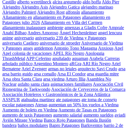
Castillo
alberto weretilneck
alcira argumedo
aldo boffa
Aldo Pier
Alejandro
Alejandro Asis
Alejandro Gatica
alejandro marinao
Alejandro Palmieri
Alejandro Rost
alfonsín
allanamiento
Allanamiento en
allanamiento en Patagones
allanamiento en
Patagones julio 2026
Allanamiento en Villa del Carmen
allanamiento inalauquen
ambiente
amenzas a Gladis Cofre
Amprale
Anahí Bilbao
Andres Amoroso
Ángel Hechenleitner
angel lencura
anime
aniversario
aniversario 239 de Viedma y Patagones
aniversario Cagliero
aniversario de stroeder
Aniversario de Viedma
y Patgones
anses
antidemon
Antonio Tono Magagna
Anxious
Apel
Apel colonia de vacaciones
APEL Río Negro
Apologgia
ThrashMetal
APP Ceferino
apuñalado
aquaman
Arabela Carreras
arbolado público
Argentino Montero
aRGra
ARI Río Negro
Ariel
Bernatene
Ariel Zvenger
armas no letales
arquitecto Savi Crudo
arsa
arsa barrio guido
arsa comallo
Arsa El Condor
arsa guardia mitre
Arsa obra Santa Clara
arsa viedma
Arturo Illia
Asamblea No
Nuclear
asfalto santa clara
asignaciones familiares
Asociación Civil
Rionegrina de Taekwondo
Asociación de Cerveceros de la Comarca
Asociación Hoteleros y Gastronómicos de la Zona Atlántica
ASSPUR
atahualpa martinez
ate patagones
ate toma de consejo
escolar patagones
Atenas
aumentan un 50% los vuelos a Viedma
Aumento de boleto en Viedma
Aumento de Tasas en Patagones
aumento de taxis Patagones
aumento salarial
aumento sueldos
aviadi
Avión Mirage Viedma
Banco Rojo Patagones
Banda Ilusión
bandera
baños modulares
Bapro Patagones
Barloventos
barrio 2 de