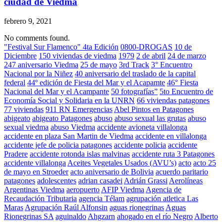
ciudad de Viedma
febrero 9, 2021
No comments found.
"Festival Sur Flamenco" 4ta Edición
0800-DROGAS
10 de
Diciembre
150 viviendas de viedma
1979
2 de abril
24 de marzo
247 aniversario Viedma
25 de mayo
3rd Track
3° Encuentro
Nacional por la Niñez
40 aniversario del traslado de la capital
federal
44º edición de Fiesta del Mar y el Acapamte
46° Fiesta
Nacional del Mar y el Acampante
50 fotografías”
5to Encuentro de
Economía Social y Solidaria en la UNRN
66 viviendas patagones
77 viviendas
911 RN Emergencias
Abel Pintos en Patagones
abigeato
abigeato Patagones
abuso
abuso sexual las grutas
abuso
sexual viedma
abuso Viedma
accidente avioneta villalonga
accidente en plaza San Martin de Viedma
accidente en villalonga
accidente jefe de policia patagones
accidente policia
accidente
Pradere
accidente rotonda islas malvinas
accidente ruta 3 Patagones
accidente villalonga
Aceites Vegetales Usados (AVU’s)
acto
acto 25
de mayo en Stroeder
acto aniversario de Bolivia
acuerdo paritario
patagones
adolescentes
adrian casadei
Adrián Grassi
Aerolíneas
Argentinas Viedma
aeropuerto
AFIP Viedma
Agencia de
Recaudación Tributaria
agencia Télam
agrupación atletica Las
Maras
Agrupación Raúl Alfonsin
aguas rionegrinas
Aguas
Rionegrinas SA
aguinaldo
Ahgzarn
ahogado en el río Negro
Alberto