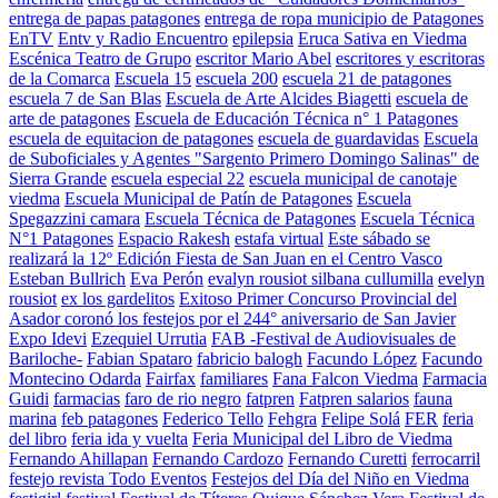
entrega de papas patagones
entrega de ropa municipio de Patagones
EnTV
Entv y Radio Encuentro
epilepsia
Eruca Sativa en Viedma
Escénica Teatro de Grupo
escritor Mario Abel
escritores y escritoras
de la Comarca
Escuela 15
escuela 200
escuela 21 de patagones
escuela 7 de San Blas
Escuela de Arte Alcides Biagetti
escuela de
arte de patagones
Escuela de Educación Técnica n° 1 Patagones
escuela de equitacion de patagones
escuela de guardavidas
Escuela
de Suboficiales y Agentes "Sargento Primero Domingo Salinas" de
Sierra Grande
escuela especial 22
escuela municipal de canotaje
viedma
Escuela Municipal de Patín de Patagones
Escuela
Spegazzini camara
Escuela Técnica de Patagones
Escuela Técnica
N°1 Patagones
Espacio Rakesh
estafa virtual
Este sábado se
realizará la 12º Edición Fiesta de San Juan en el Centro Vasco
Esteban Bullrich
Eva Perón
evalyn rousiot silbana cullumilla
evelyn
rousiot
ex los gardelitos
Exitoso Primer Concurso Provincial del
Asador coronó los festejos por el 244° aniversario de San Javier
Expo Idevi
Ezequiel Urrutia
FAB -Festival de Audiovisuales de
Bariloche-
Fabian Spataro
fabricio balogh
Facundo López
Facundo
Montecino Odarda
Fairfax
familiares
Fana Falcon Viedma
Farmacia
Guidi
farmacias
faro de rio negro
fatpren
Fatpren salarios
fauna
marina
feb patagones
Federico Tello
Fehgra
Felipe Solá
FER
feria
del libro
feria ida y vuelta
Feria Municipal del Libro de Viedma
Fernando Ahillapan
Fernando Cardozo
Fernando Curetti
ferrocarril
festejo revista Todo Eventos
Festejos del Día del Niño en Viedma