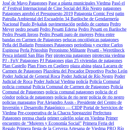
José de Mayo Patagones
Pase a planta municipales Viedma
Pasó el
4° Festival Internacional de Cine Social del Río Negro
patagones
Patagones aprobó el Presupuesto 2019
Patagonia Comic Fest
patin
Patrulla Ambiental del Escuadrón 34 Bariloche de Gendarmería
Nacional
Paulo Bykaluk
pavimentación
pedido de captura
Pedro
Meyer
pedro pesatti
Pedro Pesatti Edersa
Pedro Pesatti en Bariloche
Pedro Pesatti Ipross
Pedro Pesatti paro de mujeres
Pelea entre
bandas en Carmen de Patagones
pelucas oncológicas patagones
Peña del Bailarin
Pensiones Patagones
periodista y escritor Carlos
Espinosa
Perla Prigoshin
Peronismo Militante
Pesatti - Weretilneck
Pesca infantil San Blas
Pier
pirotecnia patagones
pirotecnia viedma
PJ - FpV Patagones
PJ Patagones
plan 25 viviendas de patagones
Plan Castello
Plan Fines en Cagliero
plaza alsina
plaza Lacarra de
Carmen de Patagones
Plazoleta del Pescador Deportivo
Pocho León
Poder Judicial de General Roca
Poder Judicial de Río Negro
Poder
Judicial de Roca
Poder Judicial Viedma
policía
Policía Comunal
policia comunal
Policia Comunal de Carmen de Patagones
Policía
Comunal de Patagones
policia comunal patagones
policia de el
cóndor
policia de patagones
policia de rio negr
policia de rio negro
policias maragatos
Por Alejandro Assis - Presidente del Centro de
Inversión y Desarrollo Patagónico — CIDP
Portal de Servicios de
Viedma
Pre-cooperativa de la Chacra Spegazzini
Prefectura
Patagones
prensa charla
primer calefón solar en Viedma
Primer
encuentro de “Mujeres y Economía Social”
Primera Feria del
Regalo
Primera fiesta de la Cerveza Artesana de Viedma
PRO Río