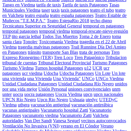
Tango en Viedma
tarifa de taxis
Tarifa de taxis Patagones
Tasas
Municipales Viedma
taser
taxis
taxis patagones
teatro el tubo
teatro
en Valcheta
teatro españa
teatro españa patagones
Teatro Estable de
Muñecos "T.E.M.P.A."
Teatro EstepaRio 2018
techo digno
Tecnicatura Superior en Seguridad General
temporal en patagones
temporal patagones
temporal viedma
temporal-rescate-nieve-reguión
TEP
tito garcia lethal
Todos Tus Muertos
Toma 2 de Enero
toma
santa clara
Tonolec
Toxicomanía Viedma
tragedia en el 22 de Abril
Viedma
tragedia malvinas patagones
Trail Running Día Del Amigo
en Patagones
tránsito
transporte San Blas
trata de personas
Tren
Expreso Rionegrino (TER)
Tren Loco
Tren Patagónico
Tribulacion
tribunal de cuentas
Tribunal Electoral Provincial
Turismo Patagones
Turismo VIedma
Turnos hospital Patagones
u12
UCR
ucr
patagones
ucr viedma
Udocba
Udocba Patagones
Un Lote
Un lote
una vivienda
una Vivienda
Una Vivienda"
UNCo
UNCo Viedma
Unidad Ciudadana Patagones
Unidad Ciudadana Río Negro
unidos
por una vida mejor
Unión Personal
uniones convivenciales
unrn
unter
uocra
uocra patagones
Uocra Viedma
upcn
upcn nacionales
UPCN Río Negro
Upcn Rio Negro
Ushuaia
utedyc
UTEDyC
Viedma
uthgra
vacunación antigripal
vacunación antirrábica
vacunas antigripales
Vacunatorio hospital Zatti
Vacunatorio
Patagones
vacunatorio viedma
Vacunatorio Zatti
Valcheta
autoridades
Van Der Sandt
Vanesa Seguel
vecinos autoconvocados
Ventilación No Invasiva (VNI)
verano en El Cóndor
Verano