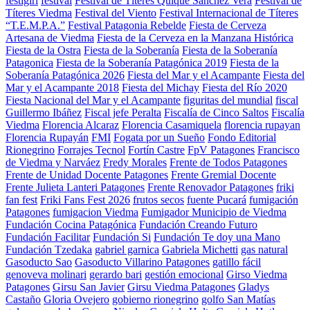
festigirl
festival
Festival de Títeres Quique Sánchez Vera
Festival de
Títeres Viedma
Festival del Viento
Festival Internacional de Títeres
“T.E.M.P.A.”
Festival Patagonia Rebelde
Fiesta de Cerveza
Artesana de Viedma
Fiesta de la Cerveza en la Manzana Histórica
Fiesta de la Ostra
Fiesta de la Soberanía
Fiesta de la Soberanía
Patagonica
Fiesta de la Soberanía Patagónica 2019
Fiesta de la
Soberanía Patagónica 2026
Fiesta del Mar y el Acampante
Fiesta del
Mar y el Acampante 2018
Fiesta del Michay
Fiesta del Río 2020
Fiesta Nacional del Mar y el Acampante
figuritas del mundial
fiscal
Guillermo Ibáñez
Fiscal jefe Peralta
Fiscalía de Cinco Saltos
Fiscalía
Viedma
Florencia Alcaraz
Florencia Casamiquela
florencia rupayan
Florencia Rupayán
FMI
Fogata por un Sueño
Fondo Editorial
Rionegrino
Forrajes Tecnol
Fortín Castre
FpV Patagones
Francisco
de Viedma y Narváez
Fredy Morales
Frente de Todos Patagones
Frente de Unidad Docente Patagones
Frente Gremial Docente
Frente Julieta Lanteri Patagones
Frente Renovador Patagones
friki
fan fest
Friki Fans Fest 2026
frutos secos
fuente Pucará
fumigación
Patagones
fumigacion Viedma
Fumigador Municipio de Viedma
Fundación Cocina Patagónica
Fundación Creando Futuro
Fundación Facilitar
Fundación Si
Fundación Te doy una Mano
Fundación Tzedaka
gabriel garnica
Gabriela Michetti
gas natural
Gasoducto Sao
Gasoducto Villarino Patagones
gatillo fácil
genoveva molinari
gerardo bari
gestión emocional
Girso Viedma
Patagones
Girsu San Javier
Girsu Viedma Patagones
Gladys
Castaño
Gloria Ovejero
gobierno rionegrino
golfo San Matías