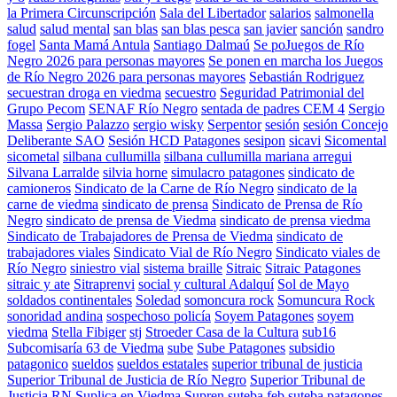
la Primera Circunscripción
Sala del Libertador
salarios
salmonella
salud
salud mental
san blas
san blas pesca
san javier
sanción
sandro
fogel
Santa Mamá Antula
Santiago Dalmaú
Se poJuegos de Río
Negro 2026 para personas mayores
Se ponen en marcha los Juegos
de Río Negro 2026 para personas mayores
Sebastián Rodriguez
secuestran droga en viedma
secuestro
Seguridad Patrimonial del
Grupo Pecom
SENAF Río Negro
sentada de padres CEM 4
Sergio
Massa
Sergio Palazzo
sergio wisky
Serpentor
sesión
sesión Concejo
Deliberante SAO
Sesión HCD Patagones
sesipon
sicavi
Sicomental
sicometal
silbana cullumilla
silbana cullumilla mariana arregui
Silvana Larralde
silvia horne
simulacro patagones
sindicato de
camioneros
Sindicato de la Carne de Río Negro
sindicato de la
carne de viedma
sindicato de prensa
Sindicato de Prensa de Río
Negro
sindicato de prensa de Viedma
sindicato de prensa viedma
Sindicato de Trabajadores de Prensa de Viedma
sindicato de
trabajadores viales
Sindicato Vial de Río Negro
Sindicato viales de
Río Negro
siniestro vial
sistema braille
Sitraic
Sitraic Patagones
sitraic y ate
Sitraprenvi
social y cultural Adalquí
Sol de Mayo
soldados continentales
Soledad
somoncura rock
Somuncura Rock
sonoridad andina
sospechoso policía
Soyem Patagones
soyem
viedma
Stella Fibiger
stj
Stroeder Casa de la Cultura
sub16
Subcomisaría 63 de Viedma
sube
Sube Patagones
subsidio
patagonico
sueldos
sueldos estatales
superior tribunal de justicia
Superior Tribunal de Justicia de Río Negro
Superior Tribunal de
Justicia RN
Suplica en Viedma
Supren
suteba feb
suteba patagones