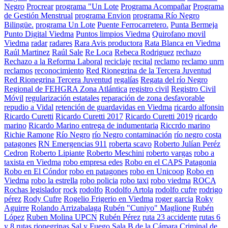
Negro
Procrear
programa "Un Lote
Programa Acompañar
Programa
de Gestión Menstrual
programa Envion
programa Río Negro
Bilingüe.
programa Un Lote
Puente Ferrocarretero.
Punta Bermeja
Punto Digital Viedma
Puntos limpios Viedma
Quirofano movil
Viedma
radar
radares
Rara Avis productora
Rata Blanca en Viedma
Raúl Martinez
Raúl Sale
Re Loca
Rebeca Rodriguez
rechazo
Rechazo a la Reforma Laboral
reciclaje
recital
reclamo
reclamo unrn
reclamos
reconocimiento
Red Rionegrina de la Tercera Juventud
Red Rionegrina Tercera Juventud
regalías
Regata del río Negro
Regional de FEHGRA Zona Atlántica
registro civil
Registro Civil
Móvil
regularización estatales
reparación de zona desfavorable
repudio a Vidal
retención de guardavidas en Viedma
ricardo alfonsin
Ricardo Curetti
Ricardo Curetti 2017
Ricardo Curetti 2019
ricardo
marino
Ricardo Marino entrega de indumentaria
Riccrdo marino
Richie Ramone
Río Negro
río Negro contaminación
río negro costa
patagones
RN Emergencias 911
roberta scavo
Roberto Julían Peréz
Cedron
Roberto Lipiante
Roberto Meschini
roberto vargas
robo a
taxista en Viedma
robo empresa edes
Robo en el CAPS Patagonia
Robo en El Cóndor
robo en patagones
robo en Unicoop
Robo en
Viedma
robo la estrella
robo policia
robo taxi
robo viedma
ROCA
Rochas legislador
rock
rodolfo
Rodolfo Artola
rodolfo cufre
rodrigo
pérez
Rody Cufre
Rogelio Frigerio en Viedma
roger garcia
Roky
Aguirre
Rolando Arrizabalaga
Rubén "Cuniyo" Maglione
Rubén
López
Ruben Molina UPCN
Rubén Pérez
ruta 23 accidente
rutas 6
y 8
rutas rionegrinas
Sal y Fuego
Sala B de la Cámara Criminal de