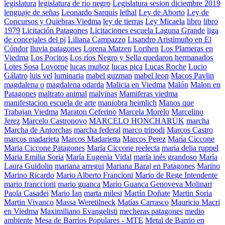
legislatura
legislatura de rio negro
Legislatura sesion diciembre 2019
lenguaje de señas
Leonardo Sarquis
lethal
Ley de Aborto
Ley de
Concursos y Quiebras Viedma
ley de tierras
Ley Micaela
libro
libro
1979
Licitación Patagones
Licitaciones escuela Laguna Grande
liga
de concejales del pj
Liliana Campazzo
Lisandro Aristimuño en El
Cóndor
lluvia patagones
Lorena Matzen
Lorihen
Los Plameras en
Viedma
Los Pocitos
Los ríos Negro y Sella quedaron hermanados
Lotes Sosa
Lovorne
lucas muñoz
lucas pica
Lucas Roche
Lucio
Gálatro
luis vel
luminaria
mabel guzman
mabel leon
Macos Pavlin
magdalena o
magdalena odarda
Malicia en Viedma
Malón
Malon en
Patagones
maltrato animal
malvinas
Mamiferas viedma
manifestacion escuela de arte
maniobra heimlich
Manos que
Trabajan Viedma
Maraton Ceferino
Marcela Morelo
Marcelino
Jerez
Marcelo Castronovo
MARCELO HONCHARUK
marcha
Marcha de Antorchas
marcha federal
marco tripodi
Marcos Castro
marcos madarieta
Marcos Madarietta
Marcos Perez
María Ciccone
Maria Ciccone Patagones
Maria Ciccone reelecta
maria delia ruppel
Maria Emilia Soria
María Eugenia Vidal
maría inés grandoso
María
Laura Guidolin
mariana arregui
Mariana Baraj en Patagones
Marino
Marino Ricardo
Mario Alberto Francioni
Mario de Rege Intendente
mario franccioni
mario guanca
Mario Guanca Genoveva Molinari
Paola Casadei
Mario Ian
marta milesi
Martín Doñate
Martin Soria
Martin Vivanco
Massa Weretilneck
Matías Carrasco
Mauricio Macri
en Viedma
Maximiliano Evangelisti
mecheras patagones
medio
ambiente
Mesa de Barrios Populares - MTE
Metal de Barrio en