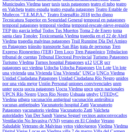
Municipales Viedma
taser
taxis
taxis patagones
teatro el tubo
teatro
en Valcheta
teatro españa
teatro españa patagones
Teatro Estable de
Muñecos "T.E.M.P.A."
Teatro EstepaRio 2018
techo digno
Tecnicatura Superior en Seguridad General
temporal en patagones
temporal patagones
temporal viedma
temporal-rescate-nieve-reguión
TEP
tito garcia lethal
Todos Tus Muertos
Toma 2 de Enero
toma
santa clara
Tonolec
Toxicomanía Viedma
tragedia en el 22 de Abril
Viedma
tragedia malvinas patagones
Trail Running Día Del Amigo
en Patagones
tránsito
transporte San Blas
trata de personas
Tren
Expreso Rionegrino (TER)
Tren Loco
Tren Patagónico
Tribulacion
tribunal de cuentas
Tribunal Electoral Provincial
Turismo Patagones
Turismo VIedma
Turnos hospital Patagones
u12
UCR
ucr
patagones
ucr viedma
Udocba
Udocba Patagones
Un Lote
Un lote
una vivienda
una Vivienda
Una Vivienda"
UNCo
UNCo Viedma
Unidad Ciudadana Patagones
Unidad Ciudadana Río Negro
unidos
por una vida mejor
Unión Personal
uniones convivenciales
unrn
unter
uocra
uocra patagones
Uocra Viedma
upcn
upcn nacionales
UPCN Río Negro
Upcn Rio Negro
Ushuaia
utedyc
UTEDyC
Viedma
uthgra
vacunación antigripal
vacunación antirrábica
vacunas antigripales
Vacunatorio hospital Zatti
Vacunatorio
Patagones
vacunatorio viedma
Vacunatorio Zatti
Valcheta
autoridades
Van Der Sandt
Vanesa Seguel
vecinos autoconvocados
Ventilación No Invasiva (VNI)
verano en El Cóndor
Verano
Saludable
Veterano de Malvinas
vetos
videojuegos
Viedma
Viedma
Digital
Viejas Locas en Viedma
villa 7 de marzo
Villa del Carmen