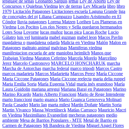
lenguaje de señas
Leonardo Sarquis
lethal
Ley de Aborto
Ley de
Concursos y Quiebras Viedma
ley de tierras
Ley Micaela
libro
libro
1979
Licitación Patagones
Licitaciones escuela Laguna Grande
liga
de concejales del pj
Liliana Campazzo
Lisandro Aristimuño en El
Cóndor
lluvia patagones
Lorena Matzen
Lorihen
Los Plameras en
Viedma
Los Pocitos
Los ríos Negro y Sella quedaron hermanados
Lotes Sosa
Lovorne
lucas muñoz
lucas pica
Lucas Roche
Lucio
Gálatro
luis vel
luminaria
mabel guzman
mabel leon
Macos Pavlin
magdalena o
magdalena odarda
Malicia en Viedma
Malón
Malon en
Patagones
maltrato animal
malvinas
Mamiferas viedma
manifestacion escuela de arte
maniobra heimlich
Manos que
Trabajan Viedma
Maraton Ceferino
Marcela Morelo
Marcelino
Jerez
Marcelo Castronovo
MARCELO HONCHARUK
marcha
Marcha de Antorchas
marcha federal
marco tripodi
Marcos Castro
marcos madarieta
Marcos Madarietta
Marcos Perez
María Ciccone
Maria Ciccone Patagones
Maria Ciccone reelecta
maria delia ruppel
Maria Emilia Soria
María Eugenia Vidal
maría inés grandoso
María
Laura Guidolin
mariana arregui
Mariana Baraj en Patagones
Marino
Marino Ricardo
Mario Alberto Francioni
Mario de Rege Intendente
mario franccioni
mario guanca
Mario Guanca Genoveva Molinari
Paola Casadei
Mario Ian
marta milesi
Martín Doñate
Martin Soria
Martin Vivanco
Massa Weretilneck
Matías Carrasco
Mauricio Macri
en Viedma
Maximiliano Evangelisti
mecheras patagones
medio
ambiente
Mesa de Barrios Populares - MTE
Metal de Barrio en
Carmen de Patagones
Mi Bandera de Viedma
Miguel Angel Flores