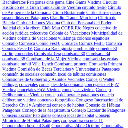
Bachilleratos Patagones
cine gama
Cine Gama Viedma
Circuito
Histórico de la Gran Inundación de Viedma
circuito teatro
Círculo
de Arqueros de la Comarca
Cirilo Bustamante
Cirilo Torres
clases
suspendidas en Patagones
Claudio "Tano" Marciello
Clínica de
Batería
Club de Leones Viedma
Club del Personal del Poder
Judicial
club la ribera
Club Mau
COER Río Negro
colectivo de
acción jurídica
colectivos
Colonia de Vacaciones Municipalidad de
Viedma
colonia de vacaciones villalonga
colonos españoles
Comallo
Comarca Comic Fest 6
Comarca Comics Fest 5
Comarca
Comics Feste IV
Comarca Racinguista
combustible
comedor El
Lorito
comercios
Comisaría 1era
comisaria 30
Comisaria 34
comisaria 38
Comisaría de la Mujer Viedma
comisaria las grutas
comisaría móvil Villa Lynch
Comisaría primera
Comisaria Primera
Viedma
Comisión de Becas Terciarias y Universitarias Patagones
comisión de sociales
comisión local de hábitat
comisiones
Comisiones de Gobierno y Asuntos Vecinales
Concejal Walter
Dalinger
concejales
concejales de la comarca
concejales del FpV
Viedma
concejales FpV Viedma
concejales viedma
Concejo
Deliberante de Viedma
concejo deliberante patagones
concejo
deliberante viedma
concurso fotográfico
Congreso Internacional de
Derecho Civil y Ambiental
consejo de habitat
Consejo de Hábitat
Patagones
Consejo de la Magistratura
Consejo Escolar de Patagones
Consejo Escolar Patagones
consejo local de habitat
Consejo
Municipal de Hábitat Patagones
cooperadora escuela 11
Cooperadora hospital Zatti
Cooperativa 24 de Octubre
Cooperativa