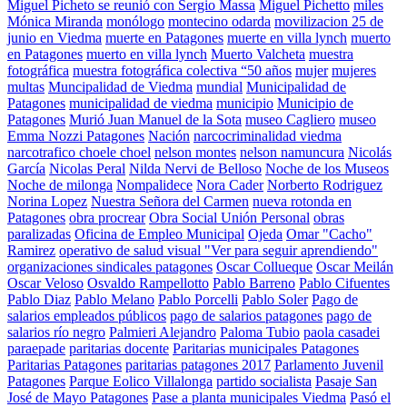
Miguel Picheto se reunió con Sergio Massa
Miguel Pichetto
miles
Mónica Miranda
monólogo
montecino odarda
movilizacion 25 de
junio en Viedma
muerte en Patagones
muerte en villa lynch
muerto
en Patagones
muerto en villa lynch
Muerto Valcheta
muestra
fotográfica
muestra fotográfica colectiva “50 años
mujer
mujeres
multas
Muncipalidad de Viedma
mundial
Municipalidad de
Patagones
municipalidad de viedma
municipio
Municipio de
Patagones
Murió Juan Manuel de la Sota
museo Cagliero
museo
Emma Nozzi Patagones
Nación
narcocriminalidad viedma
narcotrafico choele choel
nelson montes
nelson namuncura
Nicolás
García
Nicolas Peral
Nilda Nervi de Belloso
Noche de los Museos
Noche de milonga
Nompalidece
Nora Cader
Norberto Rodriguez
Norina Lopez
Nuestra Señora del Carmen
nueva rotonda en
Patagones
obra procrear
Obra Social Unión Personal
obras
paralizadas
Oficina de Empleo Municipal
Ojeda
Omar "Cacho"
Ramirez
operativo de salud visual "Ver para seguir aprendiendo"
organizaciones sindicales patagones
Oscar Collueque
Oscar Meilán
Oscar Veloso
Osvaldo Rampellotto
Pablo Barreno
Pablo Cifuentes
Pablo Diaz
Pablo Melano
Pablo Porcelli
Pablo Soler
Pago de
salarios empleados públicos
pago de salarios patagones
pago de
salarios río negro
Palmieri Alejandro
Paloma Tubio
paola casadei
paraepade
paritarias docente
Paritarias municipales Patagones
Paritarias Patagones
paritarias patagones 2017
Parlamento Juvenil
Patagones
Parque Eolico Villalonga
partido socialista
Pasaje San
José de Mayo Patagones
Pase a planta municipales Viedma
Pasó el