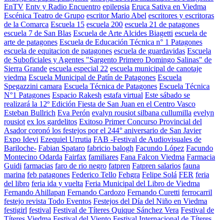
EnTV
Entv y Radio Encuentro
epilepsia
Eruca Sativa en Viedma
Escénica Teatro de Grupo
escritor Mario Abel
escritores y escritoras
de la Comarca
Escuela 15
escuela 200
escuela 21 de patagones
escuela 7 de San Blas
Escuela de Arte Alcides Biagetti
escuela de
arte de patagones
Escuela de Educación Técnica n° 1 Patagones
escuela de equitacion de patagones
escuela de guardavidas
Escuela
de Suboficiales y Agentes "Sargento Primero Domingo Salinas" de
Sierra Grande
escuela especial 22
escuela municipal de canotaje
viedma
Escuela Municipal de Patín de Patagones
Escuela
Spegazzini camara
Escuela Técnica de Patagones
Escuela Técnica
N°1 Patagones
Espacio Rakesh
estafa virtual
Este sábado se
realizará la 12º Edición Fiesta de San Juan en el Centro Vasco
Esteban Bullrich
Eva Perón
evalyn rousiot silbana cullumilla
evelyn
rousiot
ex los gardelitos
Exitoso Primer Concurso Provincial del
Asador coronó los festejos por el 244° aniversario de San Javier
Expo Idevi
Ezequiel Urrutia
FAB -Festival de Audiovisuales de
Bariloche-
Fabian Spataro
fabricio balogh
Facundo López
Facundo
Montecino Odarda
Fairfax
familiares
Fana Falcon Viedma
Farmacia
Guidi
farmacias
faro de rio negro
fatpren
Fatpren salarios
fauna
marina
feb patagones
Federico Tello
Fehgra
Felipe Solá
FER
feria
del libro
feria ida y vuelta
Feria Municipal del Libro de Viedma
Fernando Ahillapan
Fernando Cardozo
Fernando Curetti
ferrocarril
festejo revista Todo Eventos
Festejos del Día del Niño en Viedma
festigirl
festival
Festival de Títeres Quique Sánchez Vera
Festival de
Títeres Viedma
Festival del Viento
Festival Internacional de Títeres