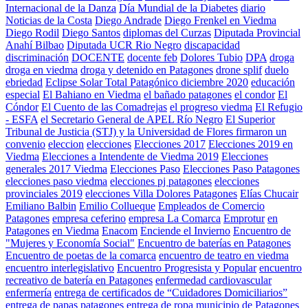
Internacional de la Danza
Día Mundial de la Diabetes
diario
Noticias de la Costa
Diego Andrade
Diego Frenkel en Viedma
Diego Rodil
Diego Santos
diplomas del Curzas
Diputada Provincial
Anahí Bilbao
Diputada UCR Rio Negro
discapacidad
discriminación
DOCENTE
docente feb
Dolores Tubio
DPA
droga
droga en viedma
droga y detenido en Patagones
drone splif
duelo
ebriedad
Eclipse Solar Total Patagónico diciembre 2020
educación
especial
El Bahiano en Viedma
el bañado patagones
el condor
El
Cóndor
El Cuento de las Comadrejas
el progreso viedma
El Refugio
- ESFA
el Secretario General de APEL Río Negro
El Superior
Tribunal de Justicia (STJ) y la Universidad de Flores firmaron un
convenio
eleccion
elecciones
Elecciones 2017
Elecciones 2019 en
Viedma
Elecciones a Intendente de Viedma 2019
Elecciones
generales 2017 Viedma
Elecciones Paso
Elecciones Paso Patagones
elecciones paso viedma
elecciones pj patagones
elecciones
provinciales 2019
elecciones Villa Dolores Patagones
Elías Chucair
Emiliano Balbin
Emilio Collueque
Empleados de Comercio
Patagones
empresa ceferino
empresa La Comarca
Emprotur
en
Patagones
en Viedma
Enacom
Enciende el Invierno
Encuentro de
"Mujeres y Economía Social"
Encuentro de baterías en Patagones
Encuentro de poetas de la comarca
encuentro de teatro en viedma
encuentro interlegislativo
Encuentro Progresista y Popular
encuentro
recreativo de batería en Patagones
enfermedad cardiovascular
enfermería
entrega de certificados de “Cuidadores Domiciliarios”
entrega de papas patagones
entrega de ropa municipio de Patagones