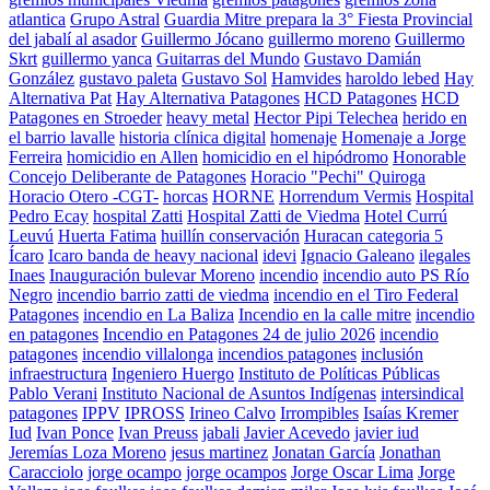
atlantica
Grupo Astral
Guardia Mitre prepara la 3° Fiesta Provincial
del jabalí al asador
Guillermo Jócano
guillermo moreno
Guillermo
Skrt
guillermo yanca
Guitarras del Mundo
Gustavo Damián
González
gustavo paleta
Gustavo Sol
Hamvides
haroldo lebed
Hay
Alternativa Pat
Hay Alternativa Patagones
HCD Patagones
HCD
Patagones en Stroeder
heavy metal
Hector Pipi Telechea
herido en
el barrio lavalle
historia clínica digital
homenaje
Homenaje a Jorge
Ferreira
homicidio en Allen
homicidio en el hipódromo
Honorable
Concejo Deliberante de Patagones
Horacio "Pechi" Quiroga
Horacio Otero -CGT-
horcas
HORNE
Horrendum Vermis
Hospital
Pedro Ecay
hospital Zatti
Hospital Zatti de Viedma
Hotel Currú
Leuvú
Huerta Fatima
huillín conservación
Huracan categoria 5
Ícaro
Icaro banda de heavy nacional
idevi
Ignacio Galeano
ilegales
Inaes
Inauguración bulevar Moreno
incendio
incendio auto PS Río
Negro
incendio barrio zatti de viedma
incendio en el Tiro Federal
Patagones
incendio en La Baliza
Incendio en la calle mitre
incendio
en patagones
Incendio en Patagones 24 de julio 2026
incendio
patagones
incendio villalonga
incendios patagones
inclusión
infraestructura
Ingeniero Huergo
Instituto de Políticas Públicas
Pablo Verani
Instituto Nacional de Asuntos Indígenas
intersindical
patagones
IPPV
IPROSS
Irineo Calvo
Irrompibles
Isaías Kremer
Iud
Ivan Ponce
Ivan Preuss
jabali
Javier Acevedo
javier iud
Jeremías Loza Moreno
jesus martinez
Jonatan García
Jonathan
Caracciolo
jorge ocampo
jorge ocampos
Jorge Oscar Lima
Jorge