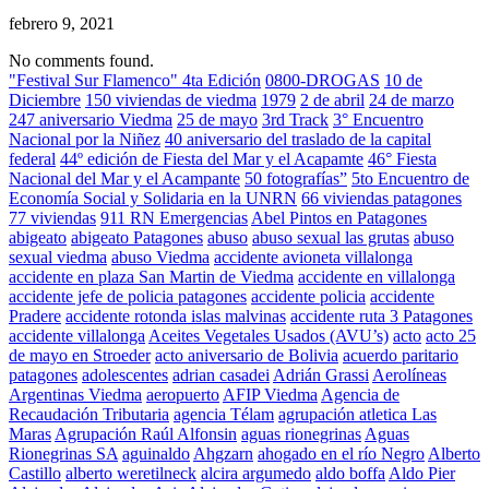
febrero 9, 2021
No comments found.
"Festival Sur Flamenco" 4ta Edición
0800-DROGAS
10 de
Diciembre
150 viviendas de viedma
1979
2 de abril
24 de marzo
247 aniversario Viedma
25 de mayo
3rd Track
3° Encuentro
Nacional por la Niñez
40 aniversario del traslado de la capital
federal
44º edición de Fiesta del Mar y el Acapamte
46° Fiesta
Nacional del Mar y el Acampante
50 fotografías”
5to Encuentro de
Economía Social y Solidaria en la UNRN
66 viviendas patagones
77 viviendas
911 RN Emergencias
Abel Pintos en Patagones
abigeato
abigeato Patagones
abuso
abuso sexual las grutas
abuso
sexual viedma
abuso Viedma
accidente avioneta villalonga
accidente en plaza San Martin de Viedma
accidente en villalonga
accidente jefe de policia patagones
accidente policia
accidente
Pradere
accidente rotonda islas malvinas
accidente ruta 3 Patagones
accidente villalonga
Aceites Vegetales Usados (AVU’s)
acto
acto 25
de mayo en Stroeder
acto aniversario de Bolivia
acuerdo paritario
patagones
adolescentes
adrian casadei
Adrián Grassi
Aerolíneas
Argentinas Viedma
aeropuerto
AFIP Viedma
Agencia de
Recaudación Tributaria
agencia Télam
agrupación atletica Las
Maras
Agrupación Raúl Alfonsin
aguas rionegrinas
Aguas
Rionegrinas SA
aguinaldo
Ahgzarn
ahogado en el río Negro
Alberto
Castillo
alberto weretilneck
alcira argumedo
aldo boffa
Aldo Pier