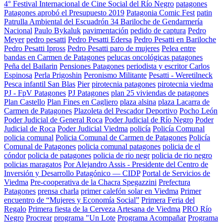
4° Festival Internacional de Cine Social del Río Negro
patagones
Patagones aprobó el Presupuesto 2019
Patagonia Comic Fest
patin
Patrulla Ambiental del Escuadrón 34 Bariloche de Gendarmería
Nacional
Paulo Bykaluk
pavimentación
pedido de captura
Pedro
Meyer
pedro pesatti
Pedro Pesatti Edersa
Pedro Pesatti en Bariloche
Pedro Pesatti Ipross
Pedro Pesatti paro de mujeres
Pelea entre
bandas en Carmen de Patagones
pelucas oncológicas patagones
Peña del Bailarin
Pensiones Patagones
periodista y escritor Carlos
Espinosa
Perla Prigoshin
Peronismo Militante
Pesatti - Weretilneck
Pesca infantil San Blas
Pier
pirotecnia patagones
pirotecnia viedma
PJ - FpV Patagones
PJ Patagones
plan 25 viviendas de patagones
Plan Castello
Plan Fines en Cagliero
plaza alsina
plaza Lacarra de
Carmen de Patagones
Plazoleta del Pescador Deportivo
Pocho León
Poder Judicial de General Roca
Poder Judicial de Río Negro
Poder
Judicial de Roca
Poder Judicial Viedma
policía
Policía Comunal
policia comunal
Policia Comunal de Carmen de Patagones
Policía
Comunal de Patagones
policia comunal patagones
policia de el
cóndor
policia de patagones
policia de rio negr
policia de rio negro
policias maragatos
Por Alejandro Assis - Presidente del Centro de
Inversión y Desarrollo Patagónico — CIDP
Portal de Servicios de
Viedma
Pre-cooperativa de la Chacra Spegazzini
Prefectura
Patagones
prensa charla
primer calefón solar en Viedma
Primer
encuentro de “Mujeres y Economía Social”
Primera Feria del
Regalo
Primera fiesta de la Cerveza Artesana de Viedma
PRO Río
Negro
Procrear
programa "Un Lote
Programa Acompañar
Programa