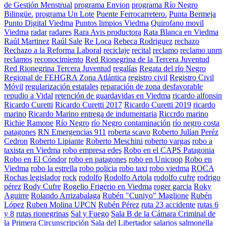
de Gestión Menstrual
programa Envion
programa Río Negro
Bilingüe.
programa Un Lote
Puente Ferrocarretero.
Punta Bermeja
Punto Digital Viedma
Puntos limpios Viedma
Quirofano movil
Viedma
radar
radares
Rara Avis productora
Rata Blanca en Viedma
Raúl Martinez
Raúl Sale
Re Loca
Rebeca Rodriguez
rechazo
Rechazo a la Reforma Laboral
reciclaje
recital
reclamo
reclamo unrn
reclamos
reconocimiento
Red Rionegrina de la Tercera Juventud
Red Rionegrina Tercera Juventud
regalías
Regata del río Negro
Regional de FEHGRA Zona Atlántica
registro civil
Registro Civil
Móvil
regularización estatales
reparación de zona desfavorable
repudio a Vidal
retención de guardavidas en Viedma
ricardo alfonsin
Ricardo Curetti
Ricardo Curetti 2017
Ricardo Curetti 2019
ricardo
marino
Ricardo Marino entrega de indumentaria
Riccrdo marino
Richie Ramone
Río Negro
río Negro contaminación
río negro costa
patagones
RN Emergencias 911
roberta scavo
Roberto Julían Peréz
Cedron
Roberto Lipiante
Roberto Meschini
roberto vargas
robo a
taxista en Viedma
robo empresa edes
Robo en el CAPS Patagonia
Robo en El Cóndor
robo en patagones
robo en Unicoop
Robo en
Viedma
robo la estrella
robo policia
robo taxi
robo viedma
ROCA
Rochas legislador
rock
rodolfo
Rodolfo Artola
rodolfo cufre
rodrigo
pérez
Rody Cufre
Rogelio Frigerio en Viedma
roger garcia
Roky
Aguirre
Rolando Arrizabalaga
Rubén "Cuniyo" Maglione
Rubén
López
Ruben Molina UPCN
Rubén Pérez
ruta 23 accidente
rutas 6
y 8
rutas rionegrinas
Sal y Fuego
Sala B de la Cámara Criminal de
la Primera Circunscripción
Sala del Libertador
salarios
salmonella