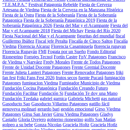
“T.E.M.P.A.”
Festival Patagonia Rebelde
Fiesta de Cerveza
Artesana de Viedma
Fiesta de la Cerveza en la Manzana Histórica
Fiesta de la Ostra
Fiesta de la Soberanía
Fiesta de la Soberanía
Patagonica
Fiesta de la Soberanía Patagónica 2019
Fiesta de la
Soberanía Patagónica 2026
Fiesta del Mar y el Acampante
Fiesta del
Mar y el Acampante 2018
Fiesta del Michay
Fiesta del Río 2020
Fiesta Nacional del Mar y el Acampante
figuritas del mundial
fiscal
Guillermo Ibáñez
Fiscal jefe Peralta
Fiscalía de Cinco Saltos
Fiscalía
Viedma
Florencia Alcaraz
Florencia Casamiquela
florencia rupayan
Florencia Rupayán
FMI
Fogata por un Sueño
Fondo Editorial
Rionegrino
Forrajes Tecnol
Fortín Castre
FpV Patagones
Francisco
de Viedma y Narváez
Fredy Morales
Frente de Todos Patagones
Frente de Unidad Docente Patagones
Frente Gremial Docente
Frente Julieta Lanteri Patagones
Frente Renovador Patagones
friki
fan fest
Friki Fans Fest 2026
frutos secos
fuente Pucará
fumigación
Patagones
fumigacion Viedma
Fumigador Municipio de Viedma
Fundación Cocina Patagónica
Fundación Creando Futuro
Fundación Facilitar
Fundación Si
Fundación Te doy una Mano
Fundación Tzedaka
gabriel garnica
Gabriela Michetti
gas natural
Gasoducto Sao
Gasoducto Villarino Patagones
gatillo fácil
genoveva molinari
gerardo bari
gestión emocional
Girso Viedma
Patagones
Girsu San Javier
Girsu Viedma Patagones
Gladys
Castaño
Gloria Ovejero
gobierno rionegrino
golfo San Matías
golpeo a su bebe
Gonza Nicolas
Graciela Holtz
Graciela Hotlz
gremios municipales Viedma
gremios patagones
gremios zona