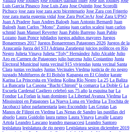
Vallaza
jose foulkes
jose foulkes damian miler
Jose luis foulkes
José
Luis Garcia Pinasco
Jose Luis Zara
Jose Quintin
Jose Scorolli
Pichuco
jose zara
jose zara acto bicentenario
Jose Zara con Frigerio
jose zara maria eugenia vidal
Jose Zara ProCreAr
José Zara UPSO
Juan A Pradere
Juan Andres Balogh
Juan Antonio Bernardi
Juan
Balogh
Juan Carlos "Mono" Zuniga
juan carlos scalesi
juan carlos
schmid
Juan Manuel Reverter
Juan Pablo Barreno
Juan Pablo
Lozano
Juan Ponce
jubilados
juegos adultos mayores
Juegos
Bonaerenses 2017
Juegos Bonaerenses Patagones 2026
Juegos de la
Araucanía
Jueza del STJ Adriana Zaratiegui
juicios políticos en Río
Negro
Julieta Vinaya
Julieta “Toly” Hernández
Julio Alcalde
Julio
Aro en Carmen de Patagones
julio barcena
Julio Costantino
Junta
Electoral Municipal
junta vecinal 915 viviendas
junta vecinal Santa
Clara
juntas vecinales
Juntas Vecinales Viedma
justicia de rio negro
juzgado Multifueros de El Bolsón
Kapanga en El Cóndor
karate
Karina La Princesita en Viedma
Kolina Río Negro
La 25
La Baliza
La Bancaria
La Casona “Bachi Chironi”
la comarca
La Doble G
La
Escuela Cardenal Cagliero celebró sus 75 año
la esquina bar
La
Fondue
La Forlan
la juan domingo
La Libertad Avanza Viedma
La
Mississippi en Patagones
La Nueva Luna en Viedma
La Trochita de
Jacobacci
labor parlamentaria
lago Escondido
Las Grutas
Las
Manos de Filippi en Viedma
Las Nenas de Sandro
las pastillas del
abuelo
Laura Guidolin
laura ramos
Laura Vinaya
Lavalle
Lazaro
Artola
Leandro Lascano
leandro massaccesi
Leandro Santoro
legislatura
legislatura de rio negro
Legislatura sesion diciembre 2019