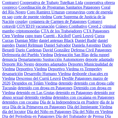
Contranvi
Cooperativa de Trabajo Tutelkan Ltda
cooperativa obrera
coopreco
Coordinación de Programas Sanitarios Patagones
Coral
del Río Negro
Coro Ramirez Urtazun
coronavirus
corte de energía
en sao
corte de puente viedma
Corte Suprema de Justicia de la
Nación
cosplay
costanera de Carmen de Patagones
Cotranvi
cotravili
COVID19 vacunación
Cráneo Combativo
Creed 2
criminal
mambo
criptomonedas
CTA de los Trabajadores
CTA Patagones
Ctep Viedma
cupo trans
Curetti - Kiciloff
Currú Leuvú
Curza
Curzas
Damian Miler
daniel antenao Black
Daniel Badié
daniel
paredes
Daniel Relmuan
Daniel Salvador
Daniela Agostino
Dario
Berardi
Dario Cardenas
David González
Defensa Civil Patagones
Defensoria del Pueblo Viedma
Delegación San Blas
delia ruppel
denuncia
Departamento Sustracción Automotores
deporte adaptado
Deporte Río Negro
deportes adaptados
Deportes Municipalidad de
Viedma
Deportivo Viedma
Deportivo Viedma vs Temperley
desaparición
Desarrollo Humano Viedma
desborde cloacales en
Viedma
Descenso del Currú Leuvú
Desfile Patagones marzo de
2026
Despidos en Telám Viedma
detenido
detenido con droga calle
Tucunán
detenido con droga en Patagones
Detenido con droga en
Viedma
detenido en Las Grutas
detenido en Patagones
detenido por
abuso sexual
detenido viedma
detenidos con cocaíana en Patagones
detenidos con cocaina
Día de la Independencia en Pradere
día de la
orca
Día de la Primavera en Patagones
Día del Inmigrante Viedma
día del locutor
Día del Niño en Patagones
Día del Niño en Viedma
Dia del Periodista en Patagones
Día del Trabajador de Prensa
Día