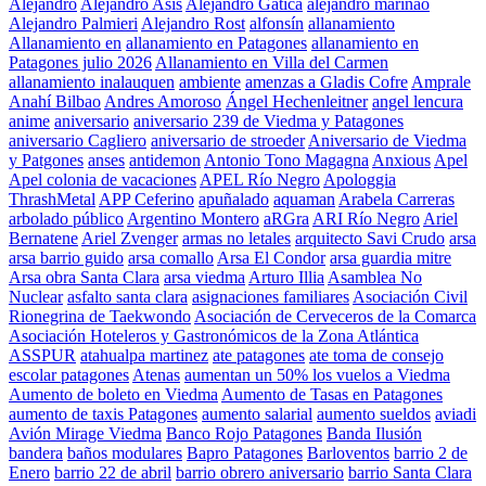
Alejandro
Alejandro Asis
Alejandro Gatica
alejandro marinao
Alejandro Palmieri
Alejandro Rost
alfonsín
allanamiento
Allanamiento en
allanamiento en Patagones
allanamiento en
Patagones julio 2026
Allanamiento en Villa del Carmen
allanamiento inalauquen
ambiente
amenzas a Gladis Cofre
Amprale
Anahí Bilbao
Andres Amoroso
Ángel Hechenleitner
angel lencura
anime
aniversario
aniversario 239 de Viedma y Patagones
aniversario Cagliero
aniversario de stroeder
Aniversario de Viedma
y Patgones
anses
antidemon
Antonio Tono Magagna
Anxious
Apel
Apel colonia de vacaciones
APEL Río Negro
Apologgia
ThrashMetal
APP Ceferino
apuñalado
aquaman
Arabela Carreras
arbolado público
Argentino Montero
aRGra
ARI Río Negro
Ariel
Bernatene
Ariel Zvenger
armas no letales
arquitecto Savi Crudo
arsa
arsa barrio guido
arsa comallo
Arsa El Condor
arsa guardia mitre
Arsa obra Santa Clara
arsa viedma
Arturo Illia
Asamblea No
Nuclear
asfalto santa clara
asignaciones familiares
Asociación Civil
Rionegrina de Taekwondo
Asociación de Cerveceros de la Comarca
Asociación Hoteleros y Gastronómicos de la Zona Atlántica
ASSPUR
atahualpa martinez
ate patagones
ate toma de consejo
escolar patagones
Atenas
aumentan un 50% los vuelos a Viedma
Aumento de boleto en Viedma
Aumento de Tasas en Patagones
aumento de taxis Patagones
aumento salarial
aumento sueldos
aviadi
Avión Mirage Viedma
Banco Rojo Patagones
Banda Ilusión
bandera
baños modulares
Bapro Patagones
Barloventos
barrio 2 de
Enero
barrio 22 de abril
barrio obrero aniversario
barrio Santa Clara