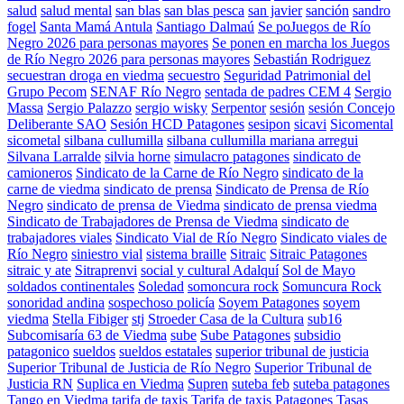
salud
salud mental
san blas
san blas pesca
san javier
sanción
sandro
fogel
Santa Mamá Antula
Santiago Dalmaú
Se poJuegos de Río
Negro 2026 para personas mayores
Se ponen en marcha los Juegos
de Río Negro 2026 para personas mayores
Sebastián Rodriguez
secuestran droga en viedma
secuestro
Seguridad Patrimonial del
Grupo Pecom
SENAF Río Negro
sentada de padres CEM 4
Sergio
Massa
Sergio Palazzo
sergio wisky
Serpentor
sesión
sesión Concejo
Deliberante SAO
Sesión HCD Patagones
sesipon
sicavi
Sicomental
sicometal
silbana cullumilla
silbana cullumilla mariana arregui
Silvana Larralde
silvia horne
simulacro patagones
sindicato de
camioneros
Sindicato de la Carne de Río Negro
sindicato de la
carne de viedma
sindicato de prensa
Sindicato de Prensa de Río
Negro
sindicato de prensa de Viedma
sindicato de prensa viedma
Sindicato de Trabajadores de Prensa de Viedma
sindicato de
trabajadores viales
Sindicato Vial de Río Negro
Sindicato viales de
Río Negro
siniestro vial
sistema braille
Sitraic
Sitraic Patagones
sitraic y ate
Sitraprenvi
social y cultural Adalquí
Sol de Mayo
soldados continentales
Soledad
somoncura rock
Somuncura Rock
sonoridad andina
sospechoso policía
Soyem Patagones
soyem
viedma
Stella Fibiger
stj
Stroeder Casa de la Cultura
sub16
Subcomisaría 63 de Viedma
sube
Sube Patagones
subsidio
patagonico
sueldos
sueldos estatales
superior tribunal de justicia
Superior Tribunal de Justicia de Río Negro
Superior Tribunal de
Justicia RN
Suplica en Viedma
Supren
suteba feb
suteba patagones
Tango en Viedma
tarifa de taxis
Tarifa de taxis Patagones
Tasas