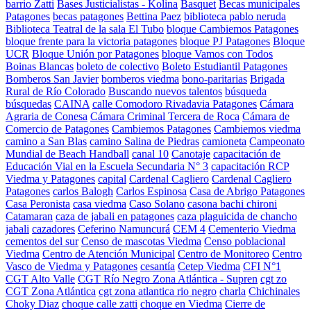
barrio Zatti
Bases Justicialistas - Kolina
Basquet
Becas municipales
Patagones
becas patagones
Bettina Paez
biblioteca pablo neruda
Biblioteca Teatral de la sala El Tubo
bloque Cambiemos Patagones
bloque frente para la victoria patagones
bloque PJ Patagones
Bloque
UCR
Bloque Unión por Patagones
bloque Vamos con Todos
Boinas Blancas
boleto de colectivo
Boleto Estudiantil Patagones
Bomberos San Javier
bomberos viedma
bono-paritarias
Brigada
Rural de Río Colorado
Buscando nuevos talentos
búsqueda
búsquedas
CAINA
calle Comodoro Rivadavia Patagones
Cámara
Agraria de Conesa
Cámara Criminal Tercera de Roca
Cámara de
Comercio de Patagones
Cambiemos Patagones
Cambiemos viedma
camino a San Blas
camino Salina de Piedras
camioneta
Campeonato
Mundial de Beach Handball
canal 10
Canotaje
capacitación de
Educación Vial en la Escuela Secundaria N° 3
capacitación RCP
Viedma y Patagones
capital
Cardenal Cagliero
Cardenal Cagliero
Patagones
carlos Balogh
Carlos Espinosa
Casa de Abrigo Patagones
Casa Peronista
casa viedma
Caso Solano
casona bachi chironi
Catamaran
caza de jabali en patagones
caza plaguicida de chancho
jabali
cazadores
Ceferino Namuncurá
CEM 4
Cementerio Viedma
cementos del sur
Censo de mascotas Viedma
Censo poblacional
Viedma
Centro de Atención Municipal
Centro de Monitoreo
Centro
Vasco de Viedma y Patagones
cesantía
Cetep Viedma
CFI N°1
CGT Alto Valle
CGT Río Negro Zona Atlántica - Supren
cgt zo
CGT Zona Atlántica
cgt zona atlantica rio negro
charla
Chichinales
Choky Diaz
choque calle zatti
choque en Viedma
Cierre de