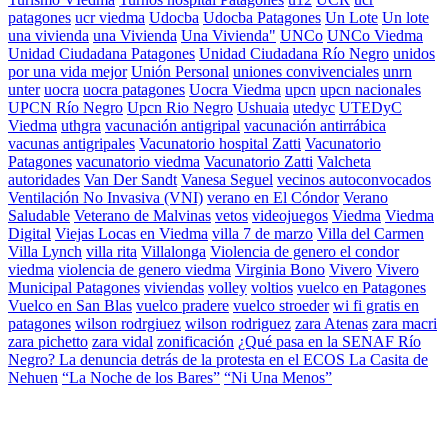
patagones
ucr viedma
Udocba
Udocba Patagones
Un Lote
Un lote
una vivienda
una Vivienda
Una Vivienda"
UNCo
UNCo Viedma
Unidad Ciudadana Patagones
Unidad Ciudadana Río Negro
unidos
por una vida mejor
Unión Personal
uniones convivenciales
unrn
unter
uocra
uocra patagones
Uocra Viedma
upcn
upcn nacionales
UPCN Río Negro
Upcn Rio Negro
Ushuaia
utedyc
UTEDyC
Viedma
uthgra
vacunación antigripal
vacunación antirrábica
vacunas antigripales
Vacunatorio hospital Zatti
Vacunatorio
Patagones
vacunatorio viedma
Vacunatorio Zatti
Valcheta
autoridades
Van Der Sandt
Vanesa Seguel
vecinos autoconvocados
Ventilación No Invasiva (VNI)
verano en El Cóndor
Verano
Saludable
Veterano de Malvinas
vetos
videojuegos
Viedma
Viedma
Digital
Viejas Locas en Viedma
villa 7 de marzo
Villa del Carmen
Villa Lynch
villa rita
Villalonga
Violencia de genero el condor
viedma
violencia de genero viedma
Virginia Bono
Vivero
Vivero
Municipal Patagones
viviendas
volley
voltios
vuelco en Patagones
Vuelco en San Blas
vuelco pradere
vuelco stroeder
wi fi gratis en
patagones
wilson rodrgiuez
wilson rodriguez
zara Atenas
zara macri
zara pichetto
zara vidal
zonificación
¿Qué pasa en la SENAF Río
Negro? La denuncia detrás de la protesta en el ECOS La Casita de
Nehuen
“La Noche de los Bares”
“Ni Una Menos”