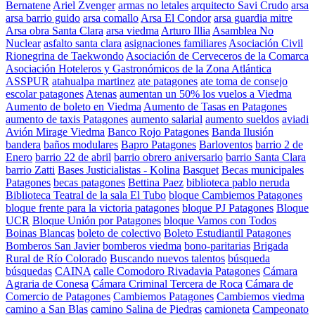
Bernatene
Ariel Zvenger
armas no letales
arquitecto Savi Crudo
arsa
arsa barrio guido
arsa comallo
Arsa El Condor
arsa guardia mitre
Arsa obra Santa Clara
arsa viedma
Arturo Illia
Asamblea No
Nuclear
asfalto santa clara
asignaciones familiares
Asociación Civil
Rionegrina de Taekwondo
Asociación de Cerveceros de la Comarca
Asociación Hoteleros y Gastronómicos de la Zona Atlántica
ASSPUR
atahualpa martinez
ate patagones
ate toma de consejo
escolar patagones
Atenas
aumentan un 50% los vuelos a Viedma
Aumento de boleto en Viedma
Aumento de Tasas en Patagones
aumento de taxis Patagones
aumento salarial
aumento sueldos
aviadi
Avión Mirage Viedma
Banco Rojo Patagones
Banda Ilusión
bandera
baños modulares
Bapro Patagones
Barloventos
barrio 2 de
Enero
barrio 22 de abril
barrio obrero aniversario
barrio Santa Clara
barrio Zatti
Bases Justicialistas - Kolina
Basquet
Becas municipales
Patagones
becas patagones
Bettina Paez
biblioteca pablo neruda
Biblioteca Teatral de la sala El Tubo
bloque Cambiemos Patagones
bloque frente para la victoria patagones
bloque PJ Patagones
Bloque
UCR
Bloque Unión por Patagones
bloque Vamos con Todos
Boinas Blancas
boleto de colectivo
Boleto Estudiantil Patagones
Bomberos San Javier
bomberos viedma
bono-paritarias
Brigada
Rural de Río Colorado
Buscando nuevos talentos
búsqueda
búsquedas
CAINA
calle Comodoro Rivadavia Patagones
Cámara
Agraria de Conesa
Cámara Criminal Tercera de Roca
Cámara de
Comercio de Patagones
Cambiemos Patagones
Cambiemos viedma
camino a San Blas
camino Salina de Piedras
camioneta
Campeonato