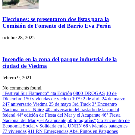
Elecciones: se presentaron dos listas para la
Comisión de Fomento del Barrio Eva Perón
octubre 28, 2025
Incendio en la zona del parque industrial de la
ciudad de Viedma
febrero 9, 2021
No comments found.
"Festival Sur Flamenco" 4ta Edición
0800-DROGAS
10 de
Diciembre
150 viviendas de viedma
1979
2 de abril
24 de marzo
247 aniversario Viedma
25 de mayo
3rd Track
3° Encuentro
Nacional por la Niñez
40 aniversario del traslado de la capital
federal
44º edición de Fiesta del Mar y el Acapamte
46° Fiesta
Nacional del Mar y el Acampante
50 fotografías”
5to Encuentro de
Economía Social y Solidaria en la UNRN
66 viviendas patagones
77 viviendas
911 RN Emergencias
Abel Pintos en Patagones