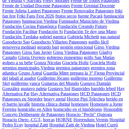
de Viedma y Narváez
Fredy Morales
Frente de Todos Patagones
Frente de Unidad Docente Patagones
Frente Gremial Docente
Frente Julieta Lanteri Patagones
Frente Renovador Patagones
friki
fan fest
Friki Fans Fest 2026
frutos secos
fuente Pucará
fumigación
Patagones
fumigacion Viedma
Fumigador Municipio de Viedma
Fundación Cocina Patagónica
Fundación Creando Futuro
Fundación Facilitar
Fundación Si
Fundación Te doy una Mano
Fundación Tzedaka
gabriel garnica
Gabriela Michetti
gas natural
Gasoducto Sao
Gasoducto Villarino Patagones
gatillo fácil
genoveva molinari
gerardo bari
gestión emocional
Girso Viedma
Patagones
Girsu San Javier
Girsu Viedma Patagones
Gladys
Castaño
Gloria Ovejero
gobierno rionegrino
golfo San Matías
golpeo a su bebe
Gonza Nicolas
Graciela Holtz
Graciela Hotlz
gremios municipales Viedma
gremios patagones
gremios zona
atlantica
Grupo Astral
Guardia Mitre prepara la 3° Fiesta Provincial
del jabalí al asador
Guillermo Jócano
guillermo moreno
Guillermo
Skrt
guillermo yanca
Guitarras del Mundo
Gustavo Damián
González
gustavo paleta
Gustavo Sol
Hamvides
haroldo lebed
Hay
Alternativa Pat
Hay Alternativa Patagones
HCD Patagones
HCD
Patagones en Stroeder
heavy metal
Hector Pipi Telechea
herido en
el barrio lavalle
historia clínica digital
homenaje
Homenaje a Jorge
Ferreira
homicidio en Allen
homicidio en el hipódromo
Honorable
Concejo Deliberante de Patagones
Horacio "Pechi" Quiroga
Horacio Otero -CGT-
horcas
HORNE
Horrendum Vermis
Hospital
Pedro Ecay
hospital Zatti
Hospital Zatti de Viedma
Hotel Currú