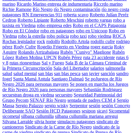
marino
Ricardo Marino entrega de indumentaria
Riccrdo marino
Richie Ramone
Río Negro
río Negro contaminación
río negro costa
patagones
RN Emergencias 911
roberta scavo
Roberto Julían Peréz
Cedron
Roberto Lipiante
Roberto Meschini
roberto vargas
robo a
taxista en Viedma
robo empresa edes
Robo en el CAPS Patagonia
Robo en El Cóndor
robo en patagones
robo en Unicoop
Robo en
Viedma
robo la estrella
robo policia
robo taxi
robo viedma
ROCA
Rochas legislador
rock
rodolfo
Rodolfo Artola
rodolfo cufre
rodrigo
pérez
Rody Cufre
Rogelio Frigerio en Viedma
roger garcia
Roky
Aguirre
Rolando Arrizabalaga
Rubén "Cuniyo" Maglione
Rubén
López
Ruben Molina UPCN
Rubén Pérez
ruta 23 accidente
rutas 6
y 8
rutas rionegrinas
Sal y Fuego
Sala B de la Cámara Criminal de
la Primera Circunscripción
Sala del Libertador
salarios
salmonella
salud
salud mental
san blas
san blas pesca
san javier
sanción
sandro
fogel
Santa Mamá Antula
Santiago Dalmaú
Se poJuegos de Río
Negro 2026 para personas mayores
Se ponen en marcha los Juegos
de Río Negro 2026 para personas mayores
Sebastián Rodriguez
secuestran droga en viedma
secuestro
Seguridad Patrimonial del
Grupo Pecom
SENAF Río Negro
sentada de padres CEM 4
Sergio
Massa
Sergio Palazzo
sergio wisky
Serpentor
sesión
sesión Concejo
Deliberante SAO
Sesión HCD Patagones
sesipon
sicavi
Sicomental
sicometal
silbana cullumilla
silbana cullumilla mariana arregui
Silvana Larralde
silvia horne
simulacro patagones
sindicato de
camioneros
Sindicato de la Carne de Río Negro
sindicato de la
carne de viedma
sindicato de prensa
Sindicato de Prensa de Río