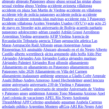
abigeato
abigeato Patagones
abuso
abuso sexual las grutas
abuso
sexual viedma
abuso Viedma
accidente avioneta villalonga
accidente en plaza San Martin de Viedma
accidente en villalonga
accidente jefe de policia patagones
accidente policia
accidente
Pradere
accidente rotonda islas malvinas
accidente ruta 3 Patagones
accidente villalonga
Aceites Vegetales Usados (AVU’s)
acto
acto 25
de mayo en Stroeder
acto aniversario de Bolivia
acuerdo paritario
patagones
adolescentes
adrian casadei
Adrián Grassi
Aerolíneas
Argentinas Viedma
aeropuerto
AFIP Viedma
Agencia de
Recaudación Tributaria
agencia Télam
agrupación atletica Las
Maras
Agrupación Raúl Alfonsin
aguas rionegrinas
Aguas
Rionegrinas SA
aguinaldo
Ahgzarn
ahogado en el río Negro
Alberto
Castillo
alberto weretilneck
alcira argumedo
aldo boffa
Aldo Pier
Alejandro
Alejandro Asis
Alejandro Gatica
alejandro marinao
Alejandro Palmieri
Alejandro Rost
alfonsín
allanamiento
Allanamiento en
allanamiento en Patagones
allanamiento en
Patagones julio 2026
Allanamiento en Villa del Carmen
allanamiento inalauquen
ambiente
amenzas a Gladis Cofre
Amprale
Anahí Bilbao
Andres Amoroso
Ángel Hechenleitner
angel lencura
anime
aniversario
aniversario 239 de Viedma y Patagones
aniversario Cagliero
aniversario de stroeder
Aniversario de Viedma
y Patgones
anses
antidemon
Antonio Tono Magagna
Anxious
Apel
Apel colonia de vacaciones
APEL Río Negro
Apologgia
ThrashMetal
APP Ceferino
apuñalado
aquaman
Arabela Carreras
arbolado público
Argentino Montero
aRGra
ARI Río Negro
Ariel