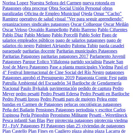
Norina Lopez
Nuestra Señora del Carmen
nueva rotonda en
Patagones
obra procrear
Obra Social Unión Personal
obras
paralizadas
Oficina de Empleo Municipal
Ojeda
Omar "Cacho"
Ramirez
operativo de salud visual "Ver para seguir aprendiendo"
organizaciones sindicales patagones
Oscar Collueque
Oscar Meilán
Oscar Veloso
Osvaldo Rampellotto
Pablo Barreno
Pablo Cifuentes
Pablo Diaz
Pablo Melano
Pablo Porcelli
Pablo Soler
Pago de
salarios empleados públicos
pago de salarios patagones
pago de
salarios río negro
Palmieri Alejandro
Paloma Tubio
paola casadei
paraepade
paritarias docente
Paritarias municipales Patagones
Paritarias Patagones
paritarias patagones 2017
Parlamento Juvenil
Patagones
Parque Eolico Villalonga
partido socialista
Pasaje San
José de Mayo Patagones
Pase a planta municipales Viedma
Pasó el
4° Festival Internacional de Cine Social del Río Negro
patagones
Patagones aprobó el Presupuesto 2019
Patagonia Comic Fest
patin
Patrulla Ambiental del Escuadrón 34 Bariloche de Gendarmería
Nacional
Paulo Bykaluk
pavimentación
pedido de captura
Pedro
Meyer
pedro pesatti
Pedro Pesatti Edersa
Pedro Pesatti en Bariloche
Pedro Pesatti Ipross
Pedro Pesatti paro de mujeres
Pelea entre
bandas en Carmen de Patagones
pelucas oncológicas patagones
Peña del Bailarin
Pensiones Patagones
periodista y escritor Carlos
Espinosa
Perla Prigoshin
Peronismo Militante
Pesatti - Weretilneck
Pesca infantil San Blas
Pier
pirotecnia patagones
pirotecnia viedma
PJ - FpV Patagones
PJ Patagones
plan 25 viviendas de patagones
Plan Castello
Plan Fines en Cagliero
plaza alsina
plaza Lacarra de