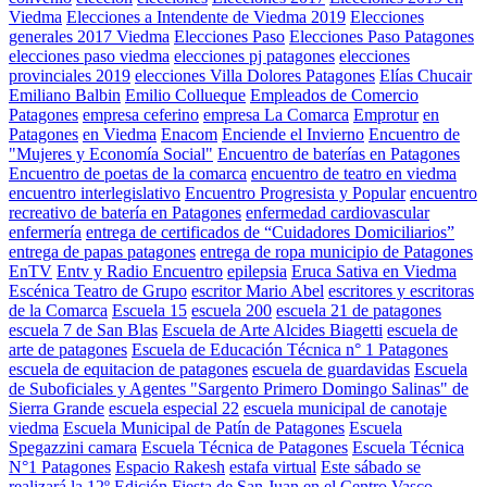
Viedma
Elecciones a Intendente de Viedma 2019
Elecciones
generales 2017 Viedma
Elecciones Paso
Elecciones Paso Patagones
elecciones paso viedma
elecciones pj patagones
elecciones
provinciales 2019
elecciones Villa Dolores Patagones
Elías Chucair
Emiliano Balbin
Emilio Collueque
Empleados de Comercio
Patagones
empresa ceferino
empresa La Comarca
Emprotur
en
Patagones
en Viedma
Enacom
Enciende el Invierno
Encuentro de
"Mujeres y Economía Social"
Encuentro de baterías en Patagones
Encuentro de poetas de la comarca
encuentro de teatro en viedma
encuentro interlegislativo
Encuentro Progresista y Popular
encuentro
recreativo de batería en Patagones
enfermedad cardiovascular
enfermería
entrega de certificados de “Cuidadores Domiciliarios”
entrega de papas patagones
entrega de ropa municipio de Patagones
EnTV
Entv y Radio Encuentro
epilepsia
Eruca Sativa en Viedma
Escénica Teatro de Grupo
escritor Mario Abel
escritores y escritoras
de la Comarca
Escuela 15
escuela 200
escuela 21 de patagones
escuela 7 de San Blas
Escuela de Arte Alcides Biagetti
escuela de
arte de patagones
Escuela de Educación Técnica n° 1 Patagones
escuela de equitacion de patagones
escuela de guardavidas
Escuela
de Suboficiales y Agentes "Sargento Primero Domingo Salinas" de
Sierra Grande
escuela especial 22
escuela municipal de canotaje
viedma
Escuela Municipal de Patín de Patagones
Escuela
Spegazzini camara
Escuela Técnica de Patagones
Escuela Técnica
N°1 Patagones
Espacio Rakesh
estafa virtual
Este sábado se
realizará la 12º Edición Fiesta de San Juan en el Centro Vasco