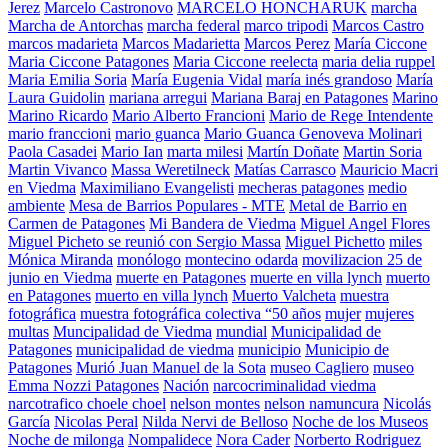
Jerez
Marcelo Castronovo
MARCELO HONCHARUK
marcha
Marcha de Antorchas
marcha federal
marco tripodi
Marcos Castro
marcos madarieta
Marcos Madarietta
Marcos Perez
María Ciccone
Maria Ciccone Patagones
Maria Ciccone reelecta
maria delia ruppel
Maria Emilia Soria
María Eugenia Vidal
maría inés grandoso
María
Laura Guidolin
mariana arregui
Mariana Baraj en Patagones
Marino
Marino Ricardo
Mario Alberto Francioni
Mario de Rege Intendente
mario franccioni
mario guanca
Mario Guanca Genoveva Molinari
Paola Casadei
Mario Ian
marta milesi
Martín Doñate
Martin Soria
Martin Vivanco
Massa Weretilneck
Matías Carrasco
Mauricio Macri
en Viedma
Maximiliano Evangelisti
mecheras patagones
medio
ambiente
Mesa de Barrios Populares - MTE
Metal de Barrio en
Carmen de Patagones
Mi Bandera de Viedma
Miguel Angel Flores
Miguel Picheto se reunió con Sergio Massa
Miguel Pichetto
miles
Mónica Miranda
monólogo
montecino odarda
movilizacion 25 de
junio en Viedma
muerte en Patagones
muerte en villa lynch
muerto
en Patagones
muerto en villa lynch
Muerto Valcheta
muestra
fotográfica
muestra fotográfica colectiva “50 años
mujer
mujeres
multas
Muncipalidad de Viedma
mundial
Municipalidad de
Patagones
municipalidad de viedma
municipio
Municipio de
Patagones
Murió Juan Manuel de la Sota
museo Cagliero
museo
Emma Nozzi Patagones
Nación
narcocriminalidad viedma
narcotrafico choele choel
nelson montes
nelson namuncura
Nicolás
García
Nicolas Peral
Nilda Nervi de Belloso
Noche de los Museos
Noche de milonga
Nompalidece
Nora Cader
Norberto Rodriguez