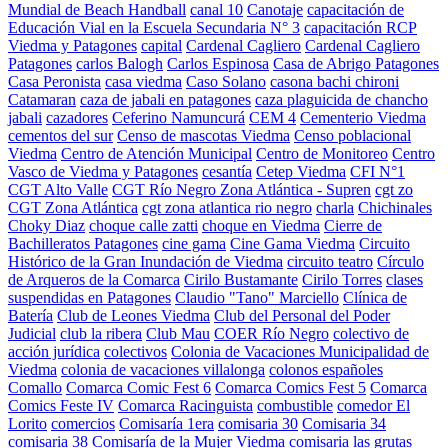
Mundial de Beach Handball
canal 10
Canotaje
capacitación de
Educación Vial en la Escuela Secundaria N° 3
capacitación RCP
Viedma y Patagones
capital
Cardenal Cagliero
Cardenal Cagliero
Patagones
carlos Balogh
Carlos Espinosa
Casa de Abrigo Patagones
Casa Peronista
casa viedma
Caso Solano
casona bachi chironi
Catamaran
caza de jabali en patagones
caza plaguicida de chancho
jabali
cazadores
Ceferino Namuncurá
CEM 4
Cementerio Viedma
cementos del sur
Censo de mascotas Viedma
Censo poblacional
Viedma
Centro de Atención Municipal
Centro de Monitoreo
Centro
Vasco de Viedma y Patagones
cesantía
Cetep Viedma
CFI N°1
CGT Alto Valle
CGT Río Negro Zona Atlántica - Supren
cgt zo
CGT Zona Atlántica
cgt zona atlantica rio negro
charla
Chichinales
Choky Diaz
choque calle zatti
choque en Viedma
Cierre de
Bachilleratos Patagones
cine gama
Cine Gama Viedma
Circuito
Histórico de la Gran Inundación de Viedma
circuito teatro
Círculo
de Arqueros de la Comarca
Cirilo Bustamante
Cirilo Torres
clases
suspendidas en Patagones
Claudio "Tano" Marciello
Clínica de
Batería
Club de Leones Viedma
Club del Personal del Poder
Judicial
club la ribera
Club Mau
COER Río Negro
colectivo de
acción jurídica
colectivos
Colonia de Vacaciones Municipalidad de
Viedma
colonia de vacaciones villalonga
colonos españoles
Comallo
Comarca Comic Fest 6
Comarca Comics Fest 5
Comarca
Comics Feste IV
Comarca Racinguista
combustible
comedor El
Lorito
comercios
Comisaría 1era
comisaria 30
Comisaria 34
comisaria 38
Comisaría de la Mujer Viedma
comisaria las grutas