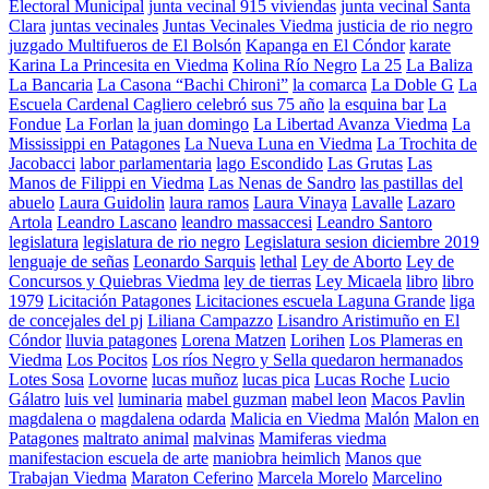
Electoral Municipal
junta vecinal 915 viviendas
junta vecinal Santa
Clara
juntas vecinales
Juntas Vecinales Viedma
justicia de rio negro
juzgado Multifueros de El Bolsón
Kapanga en El Cóndor
karate
Karina La Princesita en Viedma
Kolina Río Negro
La 25
La Baliza
La Bancaria
La Casona “Bachi Chironi”
la comarca
La Doble G
La
Escuela Cardenal Cagliero celebró sus 75 año
la esquina bar
La
Fondue
La Forlan
la juan domingo
La Libertad Avanza Viedma
La
Mississippi en Patagones
La Nueva Luna en Viedma
La Trochita de
Jacobacci
labor parlamentaria
lago Escondido
Las Grutas
Las
Manos de Filippi en Viedma
Las Nenas de Sandro
las pastillas del
abuelo
Laura Guidolin
laura ramos
Laura Vinaya
Lavalle
Lazaro
Artola
Leandro Lascano
leandro massaccesi
Leandro Santoro
legislatura
legislatura de rio negro
Legislatura sesion diciembre 2019
lenguaje de señas
Leonardo Sarquis
lethal
Ley de Aborto
Ley de
Concursos y Quiebras Viedma
ley de tierras
Ley Micaela
libro
libro
1979
Licitación Patagones
Licitaciones escuela Laguna Grande
liga
de concejales del pj
Liliana Campazzo
Lisandro Aristimuño en El
Cóndor
lluvia patagones
Lorena Matzen
Lorihen
Los Plameras en
Viedma
Los Pocitos
Los ríos Negro y Sella quedaron hermanados
Lotes Sosa
Lovorne
lucas muñoz
lucas pica
Lucas Roche
Lucio
Gálatro
luis vel
luminaria
mabel guzman
mabel leon
Macos Pavlin
magdalena o
magdalena odarda
Malicia en Viedma
Malón
Malon en
Patagones
maltrato animal
malvinas
Mamiferas viedma
manifestacion escuela de arte
maniobra heimlich
Manos que
Trabajan Viedma
Maraton Ceferino
Marcela Morelo
Marcelino