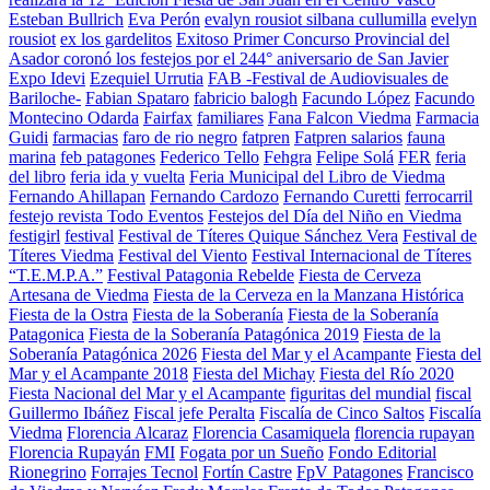
Esteban Bullrich
Eva Perón
evalyn rousiot silbana cullumilla
evelyn
rousiot
ex los gardelitos
Exitoso Primer Concurso Provincial del
Asador coronó los festejos por el 244° aniversario de San Javier
Expo Idevi
Ezequiel Urrutia
FAB -Festival de Audiovisuales de
Bariloche-
Fabian Spataro
fabricio balogh
Facundo López
Facundo
Montecino Odarda
Fairfax
familiares
Fana Falcon Viedma
Farmacia
Guidi
farmacias
faro de rio negro
fatpren
Fatpren salarios
fauna
marina
feb patagones
Federico Tello
Fehgra
Felipe Solá
FER
feria
del libro
feria ida y vuelta
Feria Municipal del Libro de Viedma
Fernando Ahillapan
Fernando Cardozo
Fernando Curetti
ferrocarril
festejo revista Todo Eventos
Festejos del Día del Niño en Viedma
festigirl
festival
Festival de Títeres Quique Sánchez Vera
Festival de
Títeres Viedma
Festival del Viento
Festival Internacional de Títeres
“T.E.M.P.A.”
Festival Patagonia Rebelde
Fiesta de Cerveza
Artesana de Viedma
Fiesta de la Cerveza en la Manzana Histórica
Fiesta de la Ostra
Fiesta de la Soberanía
Fiesta de la Soberanía
Patagonica
Fiesta de la Soberanía Patagónica 2019
Fiesta de la
Soberanía Patagónica 2026
Fiesta del Mar y el Acampante
Fiesta del
Mar y el Acampante 2018
Fiesta del Michay
Fiesta del Río 2020
Fiesta Nacional del Mar y el Acampante
figuritas del mundial
fiscal
Guillermo Ibáñez
Fiscal jefe Peralta
Fiscalía de Cinco Saltos
Fiscalía
Viedma
Florencia Alcaraz
Florencia Casamiquela
florencia rupayan
Florencia Rupayán
FMI
Fogata por un Sueño
Fondo Editorial
Rionegrino
Forrajes Tecnol
Fortín Castre
FpV Patagones
Francisco