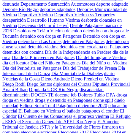
denuncia
Departamento Sustracción Automotores
deporte adaptado
Deporte Río Negro
deportes adaptados
Deportes Municipalidad de
Viedma
Deportivo Viedma
Deportivo Viedma vs Temperley
desaparición
Desarrollo Humano Viedma
desborde cloacales en
Viedma
Descenso del Currú Leuvú
Desfile Patagones marzo de
2026
Despidos en Telám Viedma
detenido
detenido con droga calle
Tucunán
detenido con droga en Patagones
Detenido con droga en
Viedma
detenido en Las Grutas
detenido en Patagones
detenido por
abuso sexual
detenido viedma
detenidos con cocaíana en Patagones
detenidos con cocaina
Día de la Independencia en Pradere
día de la
orca
Día de la Primavera en Patagones
Día del Inmigrante Viedma
día del locutor
Día del Niño en Patagones
Día del Niño en Viedma
Dia del Periodista en Patagones
Día del Trabajador de Prensa
Día
Internacional de la Danza
Día Mundial de la Diabetes
diario
Noticias de la Costa
Diego Andrade
Diego Frenkel en Viedma
Diego Rodil
Diego Santos
diplomas del Curzas
Diputada Provincial
Anahí Bilbao
Diputada UCR Rio Negro
discapacidad
discriminación
DOCENTE
docente feb
Dolores Tubio
DPA
droga
droga en viedma
droga y detenido en Patagones
drone splif
duelo
ebriedad
Eclipse Solar Total Patagónico diciembre 2020
educación
especial
El Bahiano en Viedma
el bañado patagones
el condor
El
Cóndor
El Cuento de las Comadrejas
el progreso viedma
El Refugio
- ESFA
el Secretario General de APEL Río Negro
El Superior
Tribunal de Justicia (STJ) y la Universidad de Flores firmaron un
convenio
eleccion
elecciones
Elecciones 2017
Elecciones 2019 en