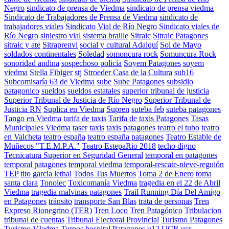
Negro
sindicato de prensa de Viedma
sindicato de prensa viedma
Sindicato de Trabajadores de Prensa de Viedma
sindicato de
trabajadores viales
Sindicato Vial de Río Negro
Sindicato viales de
Río Negro
siniestro vial
sistema braille
Sitraic
Sitraic Patagones
sitraic y ate
Sitraprenvi
social y cultural Adalquí
Sol de Mayo
soldados continentales
Soledad
somoncura rock
Somuncura Rock
sonoridad andina
sospechoso policía
Soyem Patagones
soyem
viedma
Stella Fibiger
stj
Stroeder Casa de la Cultura
sub16
Subcomisaría 63 de Viedma
sube
Sube Patagones
subsidio
patagonico
sueldos
sueldos estatales
superior tribunal de justicia
Superior Tribunal de Justicia de Río Negro
Superior Tribunal de
Justicia RN
Suplica en Viedma
Supren
suteba feb
suteba patagones
Tango en Viedma
tarifa de taxis
Tarifa de taxis Patagones
Tasas
Municipales Viedma
taser
taxis
taxis patagones
teatro el tubo
teatro
en Valcheta
teatro españa
teatro españa patagones
Teatro Estable de
Muñecos "T.E.M.P.A."
Teatro EstepaRio 2018
techo digno
Tecnicatura Superior en Seguridad General
temporal en patagones
temporal patagones
temporal viedma
temporal-rescate-nieve-reguión
TEP
tito garcia lethal
Todos Tus Muertos
Toma 2 de Enero
toma
santa clara
Tonolec
Toxicomanía Viedma
tragedia en el 22 de Abril
Viedma
tragedia malvinas patagones
Trail Running Día Del Amigo
en Patagones
tránsito
transporte San Blas
trata de personas
Tren
Expreso Rionegrino (TER)
Tren Loco
Tren Patagónico
Tribulacion
tribunal de cuentas
Tribunal Electoral Provincial
Turismo Patagones
Turismo VIedma
Turnos hospital Patagones
u12
UCR
ucr