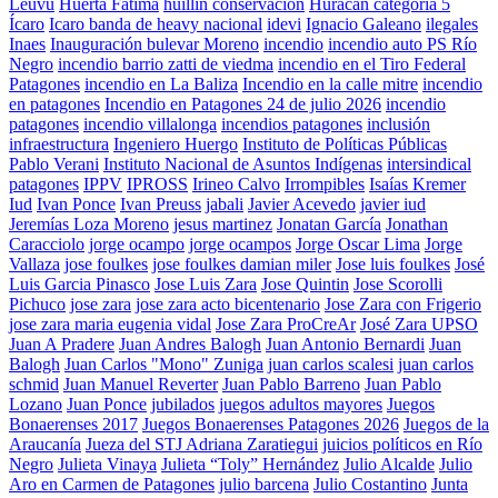
Leuvú
Huerta Fatima
huillín conservación
Huracan categoria 5
Ícaro
Icaro banda de heavy nacional
idevi
Ignacio Galeano
ilegales
Inaes
Inauguración bulevar Moreno
incendio
incendio auto PS Río
Negro
incendio barrio zatti de viedma
incendio en el Tiro Federal
Patagones
incendio en La Baliza
Incendio en la calle mitre
incendio
en patagones
Incendio en Patagones 24 de julio 2026
incendio
patagones
incendio villalonga
incendios patagones
inclusión
infraestructura
Ingeniero Huergo
Instituto de Políticas Públicas
Pablo Verani
Instituto Nacional de Asuntos Indígenas
intersindical
patagones
IPPV
IPROSS
Irineo Calvo
Irrompibles
Isaías Kremer
Iud
Ivan Ponce
Ivan Preuss
jabali
Javier Acevedo
javier iud
Jeremías Loza Moreno
jesus martinez
Jonatan García
Jonathan
Caracciolo
jorge ocampo
jorge ocampos
Jorge Oscar Lima
Jorge
Vallaza
jose foulkes
jose foulkes damian miler
Jose luis foulkes
José
Luis Garcia Pinasco
Jose Luis Zara
Jose Quintin
Jose Scorolli
Pichuco
jose zara
jose zara acto bicentenario
Jose Zara con Frigerio
jose zara maria eugenia vidal
Jose Zara ProCreAr
José Zara UPSO
Juan A Pradere
Juan Andres Balogh
Juan Antonio Bernardi
Juan
Balogh
Juan Carlos "Mono" Zuniga
juan carlos scalesi
juan carlos
schmid
Juan Manuel Reverter
Juan Pablo Barreno
Juan Pablo
Lozano
Juan Ponce
jubilados
juegos adultos mayores
Juegos
Bonaerenses 2017
Juegos Bonaerenses Patagones 2026
Juegos de la
Araucanía
Jueza del STJ Adriana Zaratiegui
juicios políticos en Río
Negro
Julieta Vinaya
Julieta “Toly” Hernández
Julio Alcalde
Julio
Aro en Carmen de Patagones
julio barcena
Julio Costantino
Junta