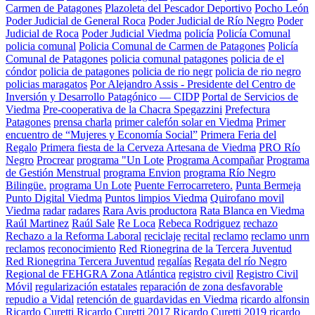
Carmen de Patagones
Plazoleta del Pescador Deportivo
Pocho León
Poder Judicial de General Roca
Poder Judicial de Río Negro
Poder
Judicial de Roca
Poder Judicial Viedma
policía
Policía Comunal
policia comunal
Policia Comunal de Carmen de Patagones
Policía
Comunal de Patagones
policia comunal patagones
policia de el
cóndor
policia de patagones
policia de rio negr
policia de rio negro
policias maragatos
Por Alejandro Assis - Presidente del Centro de
Inversión y Desarrollo Patagónico — CIDP
Portal de Servicios de
Viedma
Pre-cooperativa de la Chacra Spegazzini
Prefectura
Patagones
prensa charla
primer calefón solar en Viedma
Primer
encuentro de “Mujeres y Economía Social”
Primera Feria del
Regalo
Primera fiesta de la Cerveza Artesana de Viedma
PRO Río
Negro
Procrear
programa "Un Lote
Programa Acompañar
Programa
de Gestión Menstrual
programa Envion
programa Río Negro
Bilingüe.
programa Un Lote
Puente Ferrocarretero.
Punta Bermeja
Punto Digital Viedma
Puntos limpios Viedma
Quirofano movil
Viedma
radar
radares
Rara Avis productora
Rata Blanca en Viedma
Raúl Martinez
Raúl Sale
Re Loca
Rebeca Rodriguez
rechazo
Rechazo a la Reforma Laboral
reciclaje
recital
reclamo
reclamo unrn
reclamos
reconocimiento
Red Rionegrina de la Tercera Juventud
Red Rionegrina Tercera Juventud
regalías
Regata del río Negro
Regional de FEHGRA Zona Atlántica
registro civil
Registro Civil
Móvil
regularización estatales
reparación de zona desfavorable
repudio a Vidal
retención de guardavidas en Viedma
ricardo alfonsin
Ricardo Curetti
Ricardo Curetti 2017
Ricardo Curetti 2019
ricardo